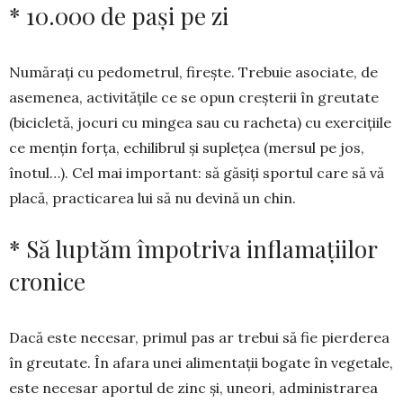
* 10.000 de pași pe zi
Numărați cu pedometrul, fi­rește. Trebuie a­sociate, de
ase­me­nea, activită­țile ce se opun creș­terii în greutate
(bicicletă, jocuri cu min­gea sau cu racheta) cu exer­cițiile
ce mențin forța, echilibrul și su­plețea (mersul pe jos,
înotul…). Cel mai im­portant: să găsiți sportul care să vă
placă, prac­ticarea lui să nu devină un chin.
* Să luptăm împotriva inflamațiilor
cronice
Dacă este necesar, primul pas ar trebui să fie pierderea
în greutate. În afara unei alimentații bogate în vegetale,
este necesar aportul de zinc și, uneori, administrarea