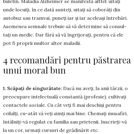
buletin. Ma­ladia Alzheimer se manifestă altfel: uitați
unde locuiți, în ce dată sunteți, uitați să co­borâți din
autobuz sau tramvai, puneți iar și iar aceleași întrebări.
Aseme­nea sem­na­le tre­buie să vă de­termine să consul­
tați un me­dic. Dar fără să vă îngrijo­rați, pen­tru că ele
pot fi pro­prii multor al­tor ma­ladii.
4 recomandări pentru păstrarea
unui moral bun
1. Scăpați de singurătate:
Dacă nu aveți, la anii târzii, o
preocupare inte­lec­tuală constantă (profesie), cultivați
contactele sociale. Cu cât veți fi mai deschiși pentru
ceilalți, cu-atât vă veți simți mai bine. Chemați musafiri,
în­tâlniți-vă regulat cu familia sau prie­tenii, înscrieți-vă
la un cor, urmați cursuri de grădinărit etc.