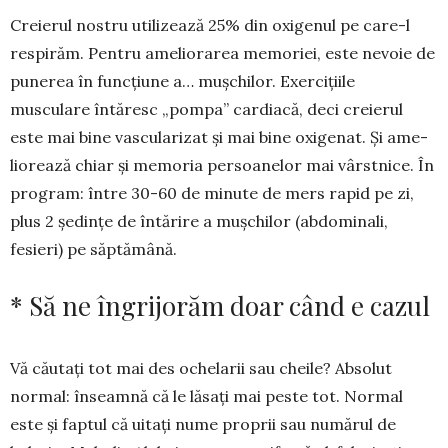
Creierul nostru utilizează 25% din oxigenul pe care-l
respirăm. Pentru ameliorarea memoriei, este nevoie de
punerea în func­țiune a… mușchilor. Exer­ci­țiile
musculare în­tăresc „pompa” cardiacă, deci cre­ierul
este mai bine vascularizat și mai bine oxi­genat. Și ame­
liorează chiar și memoria per­soanelor mai vârst­­nice. În
pro­gram: între 30-60 de minute de mers rapid pe zi,
plus 2 ședințe de întă­rire a mușchilor (abdo­mi­nali,
fesieri) pe săptă­mâ­nă.
* Să ne îngrijorăm doar când e cazul
Vă căutați tot mai des ochelarii sau cheile? Absolut
normal: în­seamnă că le lăsați mai peste tot. Normal
este și faptul că uitați nume proprii sau numărul de