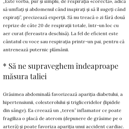
„Este vorba, pur și simplu, de res­pirația «co­rectă», adică
să um­flați și abdomenul când ins­pirați și să îl sugeți când
expirați”, precizea­ză experții. Să nu treacă o zi fără două
reprize de câte 20 de respirații totale, într-un loc cu
aer curat (fe­reastra deschisă). La fel de eficient este
cântatul cu voce sau respirația printr-un pai, pentru că
antre­nează puternic plămâ­nii.
* Să ne supraveghem îndeaproape
măsura taliei
Grăsimea abdominală favori­zea­ză apariția dia­betului, a
hiper­ten­siu­nii, coleste­ro­lului și tri­glice­ri­de­lor (lipidele
din sânge). Ea cre­ează un „teren” inflama­tor ce poate
fra­gi­liza o placă de ate­rom (depu­nere de grăsime pe o
arte­ră) și poate fa­voriza apariția unui acci­dent car­di­ac.