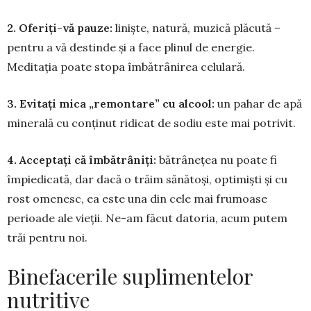
2. Oferiți-vă pauze:
liniște, natură, muzică plăcută –
pentru a vă destinde și a face plinul de energie.
Meditația poate stopa îmbătrânirea ce­lulară.
3. Evitați mica „remontare” cu al­cool:
un pahar de apă
minerală cu con­ținut ridicat de sodiu este mai potrivit.
4. Acceptați că îmbătrâniți:
bă­trâ­nețea nu poate fi
împie­dicată, dar dacă o trăim sănă­toși, optimiști și cu
rost ome­nesc, ea este una din cele mai fru­moase
perioade ale vieții. Ne-am fă­cut datoria, acum pu­tem
trăi pentru noi.
Binefacerile suplimentelor
nutritive