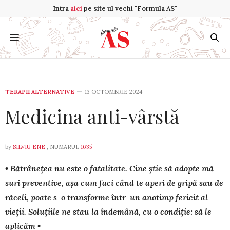
Intra
aici
pe site ul vechi "Formula AS"
TERAPII ALTERNATIVE
13 OCTOMBRIE 2024
Medicina anti-vârstă
by
SILVIU ENE
, NUMĂRUL
1635
• Bătrânețea nu este o fatalitate. Cine știe să adopte mă­
suri preventive, așa cum faci când te aperi de gripă sau de
răceli, poate s-o transforme într-un anotimp fe­ricit al
vieții. Soluțiile ne stau la îndemână, cu o con­diție: să le
aplicăm •