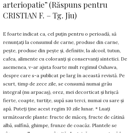
arteriopatie” (Răspuns pentru
CRISTIAN F. – Tg. Jiu)
E foarte indicat ca, cel puțin pentru o perioadă, să
renunțați la consumul de carne, produse din car­ne,
pește, produse din pește și, definitiv, la alcool, tutun,
cafea, alimente cu coloranți și conservanți sintetici. De
asemenea, v-ar ajuta foarte mult re­gimul Oshawa,
despre care s-a publicat pe larg în această revistă. Pe
scurt, timp de zece zile, se consumă numai grâu
integral (nu arpacaș), orez, mei decorticat și hrișcă
fierte, coapte, turtițe, supă sau terci, numai cu sare și
apă. Puteți ține acest re­gim 10 zile lunar. * Luați
următoarele plante: fruc­te de măceș, fructe de cătină
albă, sulfină, ghim­pe, frunze de coacăz. Plantele se