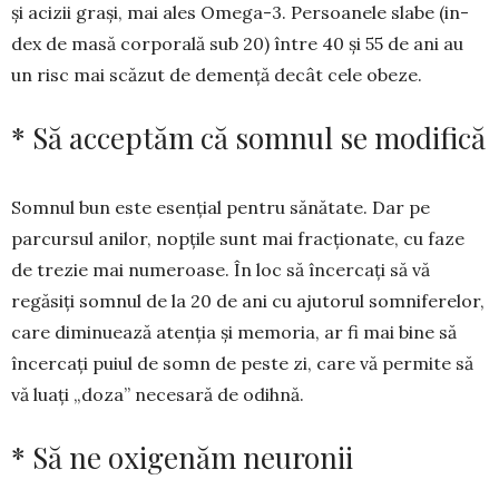
și aci­zii grași, mai ales Omega-3. Persoanele slabe (in­
dex de masă corporală sub 20) între 40 și 55 de ani au
un risc mai scăzut de demență decât cele obeze.
* Să acceptăm că somnul se modifică
Somnul bun este esențial pen­tru sănătate. Dar pe
parcursul anilor, nopțile sunt mai fracționate, cu faze
de trezie mai numeroase. În loc să încercați să vă
regăsiți somnul de la 20 de ani cu ajutorul somni­fe­relor,
care diminuează atenția și me­mo­ria, ar fi mai bine să
încercați pu­iul de somn de peste zi, care vă per­mite să
vă luați „doza” necesară de odihnă.
* Să ne oxigenăm neuronii