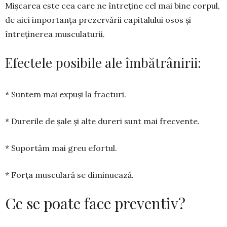
Mișcarea este cea care ne în­treține cel mai bine corpul,
de aici importanța prezervării capitalului osos și
întreținerea mus­cu­laturii.
Efectele posibile ale îmbătrâ­ni­rii:
* Suntem mai expuși la frac­turi.
* Durerile de șale și alte dureri sunt mai frec­vente.
* Suportăm mai greu efortul.
* Forța musculară se dimi­nu­ează.
Ce se poate face preventiv?