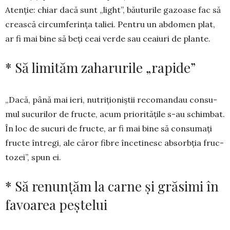
A­tenție: chiar dacă sunt „light”, bău­­turile gazoase fac să
crească circum­ferința taliei. Pentru un abdomen plat,
ar fi mai bine să beți ceai verde sau ceaiuri de plante.
* Să limităm zaharurile „rapide”
„Dacă, până mai ieri, nutrițio­niștii re­comandau consu­
mul sucu­rilor de fruc­te, acum priori­tățile s-au schim­bat.
În loc de sucuri de fruc­te, ar fi mai bine să con­su­mați
fruc­te în­tregi, ale căror fi­bre încetinesc ab­sorb­­ția fruc­
tozei”, spun ei.
* Să renunțăm la carne și grăsimi în
favoarea peștelui