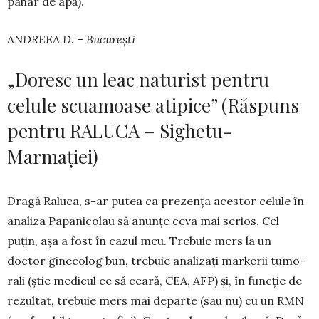
pahar de apă).
ANDREEA D. – București
„Doresc un leac naturist pentru
celule scuamoase atipice” (Răspuns
pentru RALUCA – Sighetu-
Marmației)
Dragă Raluca, s-ar putea ca pre­zența acestor ce­lule în
analiza Pa­panicolau să anunțe ceva mai serios. Cel
puțin, așa a fost în cazul meu. Trebuie mers la un
doctor ginecolog bun, trebuie ana­lizați markerii tu­mo­­
rali (știe medicul ce să ceară, CEA, AFP) și, în func­ție de
rezultat, trebuie mers mai departe (sau nu) cu un RMN