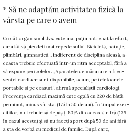
* Să ne adaptăm activitatea fizică la
vârsta pe care o avem
Cu cât organismul dvs. este mai puțin antrenat la efort,
cu-atât vă pierdeți mai repede su­flul. Bi­ci­cletă, natație,
plim­bări, gim­nas­tică… in­di­ferent de disciplina alea­să, a­
ceas­ta trebuie efectuată în­tr-un ritm ac­cep­tabil, fără a
vă expune perico­lelor. „Aparatele de măsurare a frec­
venței cardiace sunt disponibile, acum, pe tele­foanele
portabile și pe cea­suri”, afirmă spe­cia­liștii car­diologi.
Frec­­ven­ța cardiacă ma­­ximă este egală cu 220 de bătăi
pe mi­nut, minus vârsta. (175 la 50 de ani). În timpul exer­
ci­țiilor, nu trebuie să depășiți 80% din această cifră (136
în cazul acesta) și să nu faceți sport după 50 de ani fără
a sta de vorbă cu medicul de familie. După care,