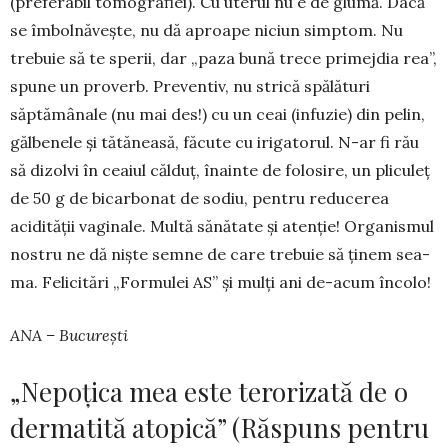
(pre­ferabil to­mo­gra­fiei). Cu uterul nu e de glumă. Dacă
se îmbol­năvește, nu dă aproape niciun simptom. Nu
trebuie să te sperii, dar „paza bună trece primejdia rea”,
spune un pro­verb. Preven­tiv, nu strică spă­lă­turi
săptămânale (nu mai des!) cu un ceai (infuzie) din pelin,
gălbenele și tătăneasă, fă­cute cu iriga­torul. N-ar fi rău
să dizolvi în ceaiul căl­duț, îna­in­te de fo­losire, un pliculeț
de 50 g de bicar­bonat de so­diu, pentru re­du­­cerea
acidității vaginale. Multă să­­nă­tate și atenție! Orga­nismul
nos­tru ne dă niște sem­ne de care trebuie să ți­nem sea­
ma. Felicitări „For­­­mu­lei AS” și mulți ani de-acum în­colo!
ANA – București
„Nepoțica mea este terorizată de o
dermatită atopică” (Răspuns pentru