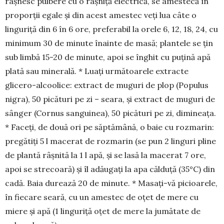
râșnesc pul­bere cu o râșniță electrică, se amestecă în
pro­porții egale și din acest amestec veți lua câte o
linguriță din 6 în 6 ore, preferabil la orele 6, 12, 18, 24, cu
minimum 30 de minute înainte de masă; plantele se țin
sub limbă 15-20 de minute, apoi se înghit cu puțină apă
plată sau minerală. * Luați următoarele extracte
glicero-alcoolice: extract de muguri de plop (Populus
nigra), 50 picături pe zi – seara, și extract de muguri de
sânger (Cornus sanguinea), 50 picături pe zi, dimineața.
* Faceți, de două ori pe săptămână, o baie cu rozmarin:
pre­gătiți 5 l ma­cerat de rozmarin (se pun 2 linguri pline
de plantă râșnită la 1 l apă, și se lasă la macerat 7 ore,
apoi se strecoară) și îl adăugați la apa călduță (35°C) din
cadă. Baia durează 20 de minute. * Masați-vă pi­cioarele,
în fiecare seară, cu un amestec de oțet de mere cu
miere și apă (1 linguriță oțet de mere la jumătate de