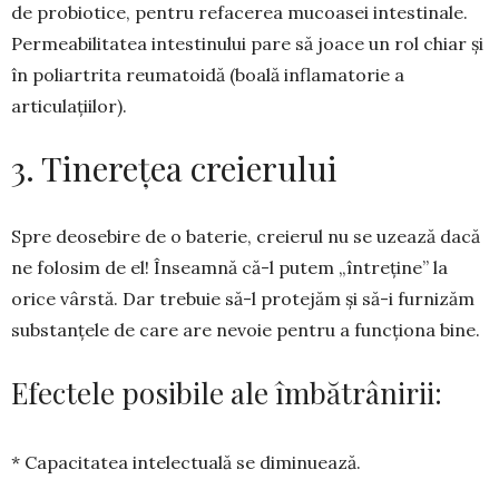
de pro­biotice, pentru refa­cerea mu­coasei intestinale.
Permeabilitatea intes­tinului pare să joace un rol chiar și
în poliartrita reumatoidă (boală infla­matorie a
articulațiilor).
3. Tinerețea creierului
Spre deosebire de o baterie, cre­ierul nu se uzează dacă
ne folosim de el! Înseamnă că-l putem „între­ține” la
orice vârstă. Dar trebuie să-l pro­tejăm și să-i furnizăm
substanțele de care are nevoie pentru a funcționa bine.
Efectele posibile ale îmbătrâ­ni­rii:
* Capacitatea intelectuală se diminuează.