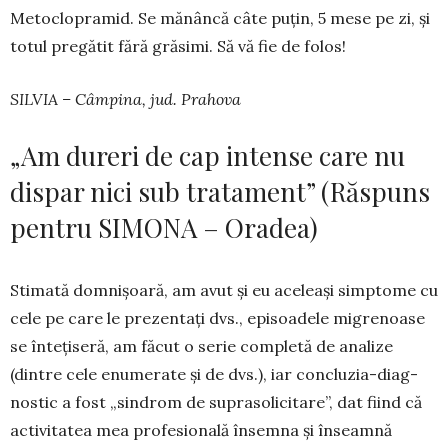
Me­toclo­pra­mid. Se mănâncă câte puțin, 5 mese pe zi, și
totul pregătit fără gră­simi. Să vă fie de folos!
SILVIA – Câmpina, jud. Prahova
„Am dureri de cap intense care nu
dispar nici sub tratament” (Răspuns
pentru SIMONA – Oradea)
Stimată domnișoară, am avut și eu aceleași simp­tome cu
cele pe care le prezentați dvs., epi­soa­dele migre­noase
se înte­țiseră, am făcut o serie completă de analize
(dintre cele enu­me­rate și de dvs.), iar con­cluzia-diag­
nostic a fost „sindrom de suprasoli­ci­tare”, dat fiind că
activitatea mea profesională în­sem­na și înseamnă