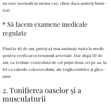
nu este normală în niciun caz, chiar dacă sunteți fumă­
tori.
* Să facem examene medicale
regulate
Până la 40 de ani, puteți să mai amânați vizita la me­dic
pentru ve­rificarea ten­siunii ar­teriale. Dar după 50 de
ani, ea tre­buie controlată de cel puțin două ori pe an, la
fel ca valorile co­les­te­rolului, ale tri­gliceridelor și gli­ce­
m­iei.
2. Tonifierea oaselor și a
musculaturii