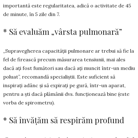
importantă este regula­ri­tatea, adică o activi­tate de 45
de minute, în 5 zile din 7.
* Să evaluăm „vârsta pulmonară”
„Supravegherea capacității pul­mo­nare ar tre­bui să fie la
fel de fi­reas­că precum măsurarea ten­siunii, mai ales
dacă ați fost fumători sau dacă ați mun­cit într-un mediu
po­luat”, recomandă spe­cia­liștii. Este su­fi­cient să
inspirați adânc și să ex­pi­rați pe gură, într-un aparat,
pentru a ști dacă plă­mânii dvs. funcționează bine (este
vorba de spiro­metru).
* Să învățăm să respirăm profund