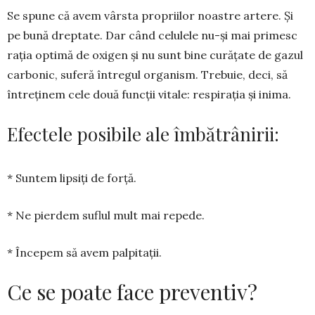
Se spune că avem vârsta pro­priilor noastre artere. Și
pe bună drep­tate. Dar când celulele nu-și mai primesc
rația optimă de oxigen și nu sunt bine curățate de gazul
carbonic, suferă întregul organism. Trebuie, deci, să
întreținem cele două funcții vitale: respirația și inima.
Efectele posibile ale îmbătrâ­ni­rii:
* Suntem lipsiți de forță.
* Ne pierdem suflul mult mai re­pede.
* Începem să avem palpitații.
Ce se poate face preventiv?