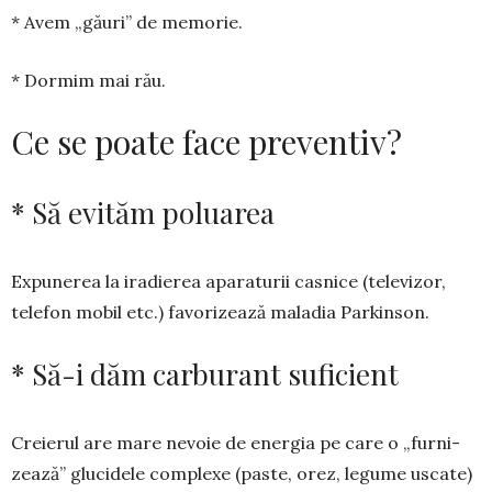
* Avem „găuri” de memorie.
* Dormim mai rău.
Ce se poate face preventiv?
* Să evităm poluarea
Expunerea la iradierea apara­turii casnice (te­levi­zor,
telefon mo­bil etc.) fa­vo­rizează ma­­ladia Par­kinson.
* Să-i dăm carburant suficient
Creierul are mare nevoie de ener­gia pe care o „furni­
zea­ză” glucidele complexe (pas­te, orez, legume us­cate)