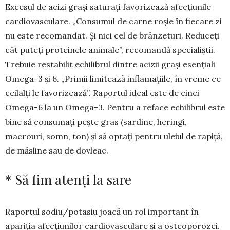
Excesul de acizi grași saturați favorizează afec­țiunile
cardiovas­cu­lare. „Consumul de carne roșie în fiecare zi
nu este recomandat. Și nici cel de brân­zeturi. Reduceți
cât puteți proteinele ani­male”, recomandă spe­cialiștii.
Trebuie resta­bilit echi­librul dintre acizii grași esențiali
Ome­ga-3 și 6. „Pri­mii limitează in­flamațiile, în vre­me ce
ceilalți le fa­vorizează”. Raportul ideal es­te de cinci
Omega-6 la un Omega-3. Pen­tru a re­face echilibrul este
bine să consumați pește gras (sar­dine, he­ringi,
macrouri, somn, ton) și să op­tați pentru uleiul de rapiță,
de măs­line sau de dovleac.
* Să fim atenți la sare
Raportul sodiu/potasiu joacă un rol important în
apariția afecțiunilor cardiovasculare și a osteo­porozei.