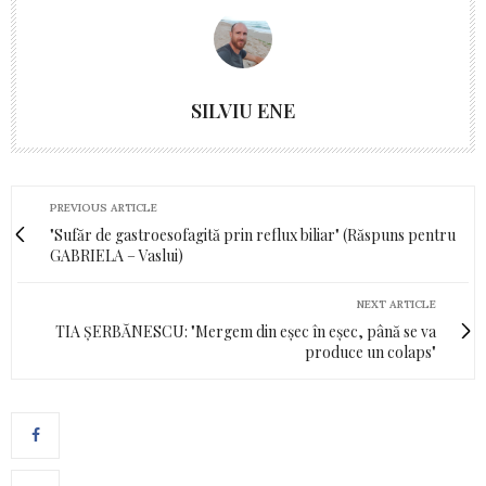
SILVIU ENE
PREVIOUS ARTICLE
"Sufăr de gastroesofagită prin reflux biliar" (Răspuns pentru
GABRIELA – Vaslui)
NEXT ARTICLE
TIA ȘERBĂNESCU: "Mergem din eșec în eșec, până se va
produce un colaps"