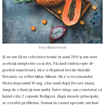
Foto: Shutterstock
Și eu am făcut colecistectomie în anul 2011 și am avut
aceleași simp­tome ca și dvs. Făcând endo­scopie di­
gestivă superioară, mi s-a depistat hernie hiatală-
flotantă, cu reflux biliar, bi­liom. Mi s-a re­co­mandat
Metoclo­pramid 10 mg, câte unul după fiecare masă,
timp de o lună (și mai mult). Între timp, am constatat că
lu­ând câte 2 capsule Re­digest, după me­sele prin­­­cipale,
se rezolvă pro­blema. Numai în cazuri spe­ciale am luat