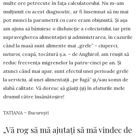
multe ore petrecute în fața cal­culato­ru­lui. Nu m-am
mulțumit cu acest diagnostic, ar fi în­sem­nat să nu mai
pot munci la pa­rametrii cu care eram obișnuită. Și așa
am ajuns să bă­nuiesc o disfuncție a colecis­tului, iar prin
supra­vegherea alimentației și ad­ministrarea, în cazurile
când la masă sunt alimente mai „grele” – ciuperci,
usturoi, ceapă, tocătură ș.a. – de Anghirol, am reușit să
re­duc frecvența mi­gre­nelor la patru-cinci pe an. Și
atunci când mai apar, sunt efec­tul unei perioade grele
la serviciu, al unei alimentații „pe fu­gă” și/sau somn de
slabă calitate. Vă doresc să găsiți (și) în sfaturile mele
drumul către însănătoșire!
TATIANA – București
„Vă rog să mă ajutați să mă vindec de