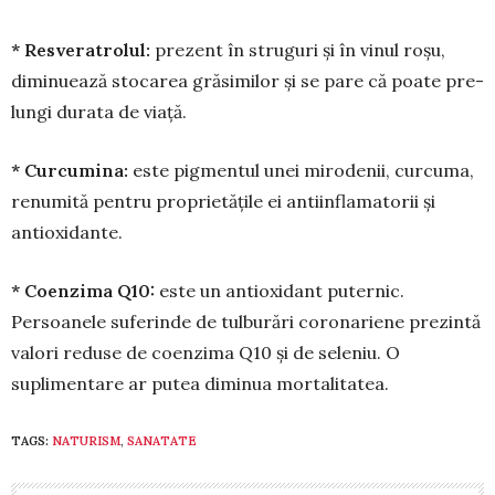
* Resveratrolul:
pre­zent în struguri și în vinul roșu,
diminuează stocarea gră­similor și se pare că poa­te pre­
lungi durata de viață.
* Curcumina:
este pig­mentul unei mirodenii, curcuma,
renumită pentru proprietățile ei antiin­flamatorii și
antioxidante.
* Coenzima Q10:
este un an­tioxidant puternic.
Persoanele sufe­rinde de tulburări coronariene pre­zintă
valori reduse de coenzima Q10 și de se­leniu. O
suplimentare ar putea di­mi­nua mortalitatea.
TAGS:
NATURISM
,
SANATATE