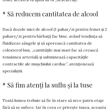
* Să reducem cantitatea de alcool
Dacă dozele mici de alcool (1 pahar/zi pen­tru femei și 2
pa­ha­re/zi pentru bărbați) fac bine, având ten­dința să
fluidizeze sângele și să spo­rească can­titatea de
colesterol bun, „cantitățile mai mari fac să crească
tensiunea arte­rială și sub­minează capacitățile
contractile ale muș­­chiu­lui cardiac”, atenționează
specialiș­tii.
* Să fim atenți la suflu și la tuse
Toată lumea tre­buie să fie în stare să urce pa­tru etaje
fără să se su­fo­ce. Iar în ceea ce pri­vește tu­sea, aceasta