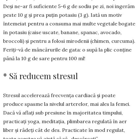
Deși ne-ar fi suficiente 5-6 g de so­diu pe zi, noi ingerăm
peste 10 g și prea puțin potasiu (3 g). Iată un motiv
întemeiat pentru a consuma mai mul­te vegetale bogate
în potasiu (caise uscate, ba­nane, spanac, avo­cado,
broccoli) și pentru a folosi mi­ro­denii (chimen, curcuma).
Feriți-vă de mâncă­rurile de gata: o supă la plic conține
până la 10 g de sare pentru 100 ml!
* Să reducem stresul
Stresul accelerează frecvența car­diacă și poate
produce spasme la nivelul arterelor, mai ales la femei.
Dacă vă aflați sub presiune în ma­joritatea tim­pului,
practicați yoga, meditația, plimbarea re­gulată în aer
liber și râdeți cât de des. Practicate în mod regulat,
toate acestea vă ajută să vă „descăr­cați”.