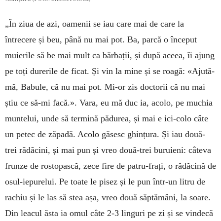
„În ziua de azi, oamenii se iau care mai de care la
întrecere și beu, până nu mai pot. Ba, parcă o în­ceput
muierile să be mai mult ca bărbații, și după aceea, îi ajung
pe toți durerile de ficat. Și vin la mine și se roa­gă: «Ajută-
mă, Babule, că nu mai pot. Mi-or zis doc­torii că nu mai
știu ce să-mi fa­că.». Vara, eu mă duc ia, acolo, pe muchia
muntelui, unde să ter­mină pă­du­rea, și mai e ici-colo câte
un petec de ză­padă. Acolo găsesc ghințura. Și iau două-
trei ră­dă­cini, și mai pun și vreo două-trei buruieni: câteva
frun­ze de rostopască, zece fire de patru-frați, o ră­dă­cină de
osul-iepurelui. Pe toate le pisez și le pun într-un litru de
rachiu și le las să stea așa, vreo două săp­tă­mâni, la soare.
Din leacul ăsta ia omul câte 2-3 lin­guri pe zi și se vindecă