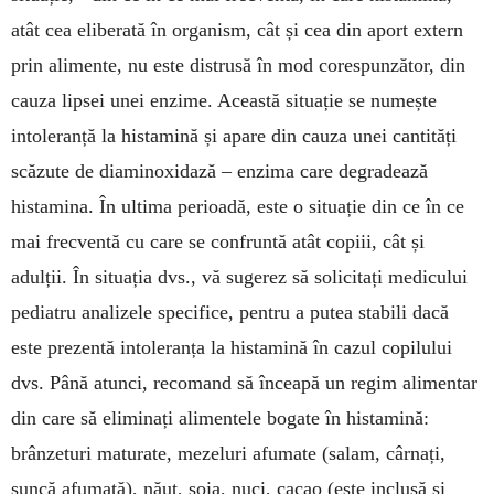
atât cea eliberată în organism, cât și cea din aport extern
prin alimente, nu este distrusă în mod corespunzător, din
cauza lipsei unei enzime. Această situație se numește
intoleranță la histamină și apare din cauza unei cantități
scăzute de diaminoxidază – enzima care degradează
histamina. În ultima perioadă, este o situație din ce în ce
mai frecventă cu care se confruntă atât copiii, cât și
adulții. În situația dvs., vă sugerez să solicitați medicului
pediatru analizele specifice, pentru a putea stabili dacă
este prezentă intoleranța la histamină în cazul copilului
dvs. Până atunci, recomand să înceapă un regim alimentar
din care să eliminați alimentele bogate în histamină:
brânzeturi maturate, mezeluri afumate (salam, cârnați,
șuncă afumată), năut, soia, nuci, cacao (este inclusă și