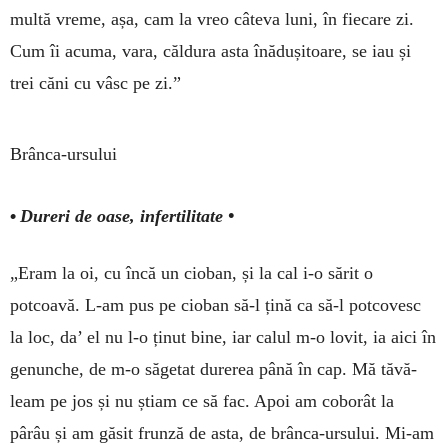
multă vreme, așa, cam la vreo câteva luni, în fiecare zi.
Cum îi acuma, vara, căldura asta înădușitoare, se iau și
trei căni cu vâsc pe zi.”
Brânca-ursului
•
Dureri de oase, infertilitate •
„Eram la oi, cu încă un cio­ban, și la cal i-o sărit o
potcoavă. L-am pus pe cio­ban să-l țină ca să-l pot­covesc
la loc, da’ el nu l-o ținut bine, iar calul m-o lovit, ia aici în
genunche, de m-o săgetat durerea pâ­nă în cap. Mă tă­vă­
leam pe jos și nu știam ce să fac. Apoi am coborât la
pârâu și am găsit frunză de asta, de brânca-ursului. Mi-am