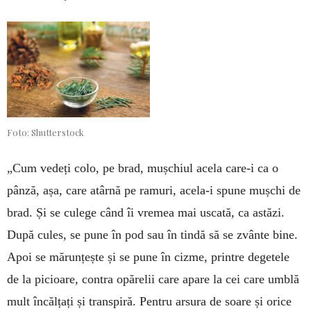
Foto: Shutterstock
„Cum vedeți colo, pe brad, muș­chiul acela care-i ca o
pânză, așa, care atârnă pe ramuri, acela-i spune mușchi de
brad. Și se culege când îi vremea mai uscată, ca astăzi.
După cules, se pu­ne în pod sau în tindă să se zvânte bi­ne.
Apoi se mă­runțește și se pune în cizme, printre de­getele
de la picioare, contra opăre­lii care apare la cei care um­blă
mult încălțați și trans­piră. Pen­tru arsura de soare și orice