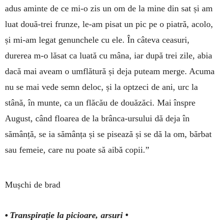
adus aminte de ce mi-o zis un om de la mine din sat și am
luat două-trei frunze, le-am pisat un pic pe o piatră, acolo,
și mi-am legat ge­nunchele cu ele. În câteva ceasuri,
durerea m-o lăsat ca luată cu mâna, iar după trei zile, abia
dacă mai aveam o umflătură și deja puteam merge. Acuma
nu se mai vede semn de­loc, și la optzeci de ani, urc la
stână, în munte, ca un flăcău de douăzăci. Mai înspre
August, când floarea de la brânca-ur­sului dă deja în
sămânță, se ia sămânța și se pisează și se dă la om, bărbat
sau femeie, care nu poa­te să aibă copii.”
Mușchi de brad
•
Transpirație la picioare, arsuri •