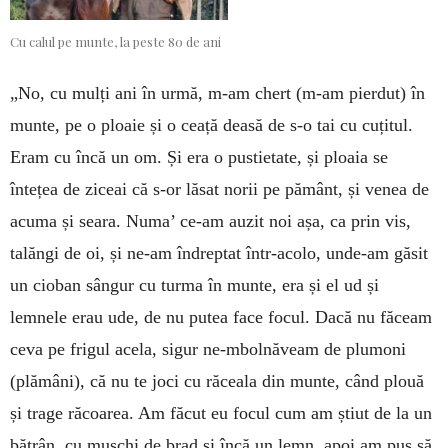
Cu calul pe munte, la peste 80 de ani
„No, cu mulți ani în urmă, m-am chert (m-am pier­dut) în
munte, pe o ploaie și o ceață deasă de s-o tai cu cuțitul.
Eram cu încă un om. Și era o pustietate, și ploaia se
întețea de ziceai că s-or lăsat norii pe pă­mânt, și ve­nea de
acuma și seara. Numa’ ce-am auzit noi așa, ca prin vis,
talăngi de oi, și ne-am îndreptat într-acolo, unde-am găsit
un cioban sângur cu turma în munte, era și el ud și
lemnele erau ude, de nu pu­tea face focul. Dacă nu făceam
ceva pe frigul acela, sigur ne-mbolnăveam de plu­moni
(plămâni), că nu te joci cu răceala din munte, când plouă
și trage ră­coa­rea. Am făcut eu focul cum am știut de la un
bătrân, cu mușchi de brad și încă un lemn, apoi am pus să