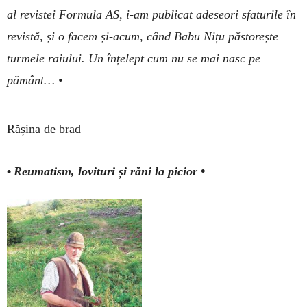
al revistei Formula AS, i-am pu­bli­cat ade­se­ori sfaturile în
revistă, și o facem și-acum, când Babu Nițu păs­torește
turmele raiului. Un înțelept cum nu se mai nasc pe
pământ… •
Rășina de brad
•
Reumatism, lovituri și răni la picior •