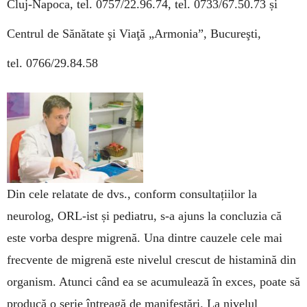
Cluj-Napoca, tel. 0757/22.96.74, tel. 0733/67.50.73 și
Centrul de Sănătate şi Viaţă „Armonia”, Bucureşti,
tel. 0766/29.84.58
Din cele relatate de dvs., conform consultațiilor la
neurolog, ORL-ist și pediatru, s-a ajuns la concluzia că
este vorba despre migrenă. Una dintre cauzele cele mai
frecvente de migrenă este nivelul crescut de histamină din
organism. Atunci când ea se acu­mulează în exces, poate să
producă o serie întreagă de manifestări. La nivelul