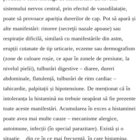
sistemului nervos central, prin efectul de vasodilatație,
poate să provoace apariția durerilor de cap. Pot să apară și
alte manifestări: rinoree (secreţii nazale apoa­se) sau
respirație dificilă, similară cu manifestările din astm,
erupții cutanate de tip urticarie, eczeme sau dermografism
(zone de culoare roșie, ce apar în zonele de presiune, la
nivelul pielii), tulburări digestive – diaree, dureri
abdominale, flatulență, tulburări de ritm cardiac –
tahicardie, palpitații și hipotensiune. De menționat că în
intoleranța la histamină nu trebuie neapărat să fie prezente
toate aceste manifestări. Acumularea în exces a histaminei
poate avea mai multe cauze – mecanisme alergice,
autoimune, infecții (în special parazitare). Există și o
situație, din ce în ce mai frecventă, în care histamina,