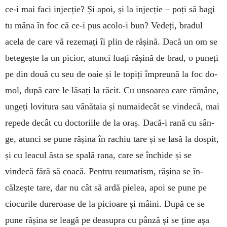
ce-i mai faci injecție? Și apoi, și la injec­ție – poți să bagi
tu mâna în foc că ce-i pus acolo-i bun? Vedeți, bradul
acela de care vă re­ze­mați îi plin de rășină. Dacă un om se
be­tegește la un picior, atunci luați rășină de brad, o puneți
pe din două cu seu de oaie și le topiți împreună la foc do­
mol, după care le lăsați la răcit. Cu unsoarea care ră­mâ­ne,
ungeți lovi­tura sau vânătaia și numaidecât se vindecă, mai
repe­de decât cu doc­to­riile de la oraș. Da­că-i rană cu sân­
ge, atunci se pu­ne rășina în rachiu tare și se lasă la dos­pit,
și cu leacul ăsta se spală ra­na, care se închide și se
vindecă fără să coacă. Pentru reu­ma­tism, rășina se în­
călzește tare, dar nu cât să ardă pielea, apoi se pune pe
ciocurile dureroase de la pi­cioa­re și mâini. După ce se
pune rășina se leagă pe dea­supra cu pân­ză și se ține așa