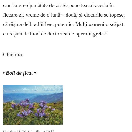
cam la vreo ju­mă­tate de zi. Se pune leacul acesta în
fiecare zi, vre­me de o lună – două, și ciocurile se topesc,
că rășina de brad îi leac pu­ternic. Mulți oameni o scăpat
cu rășină de brad de doctori și de operații grele.”
Ghințura
•
Boli de ficat •
Ghințură (Foto: Shutterstock)