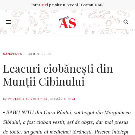
Intra
aici
pe site ul vechi "Formula AS"
SĂNĂTATE
30 IUNIE 2025
Leacuri ciobănești din
Munții Cibinului
by
FORMULA AS REDACȚIA
, NUMĂRUL
1674
•
BABU NIȚU din Gura Râului, sat bogat din Mărginimea
Si­biu­lui, a fost cioban vestit, șef de obște, dar mai presus
de toate, un geniu al me­di­ci­nei țărănești. Prieten înțelept