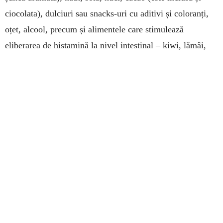
ciocolata), dulciuri sau snacks-uri cu aditivi și coloranți,
oțet, alcool, precum și alimentele care stimulează
eliberarea de histamină la nivel intestinal – kiwi, lămâi,
ananas, prune, cacao, nuci, fasole, linte, roșii, germeni de
grâu, aditivi alimentari: benzoat, sulfiți, nitriți, glutamat,
coloranți alimentari și cei care blochează diaminoxidaza,
ceai negru, băuturi energizante, ceai verde, ceai mate.
Recomand, de asemenea, să urmeze și o cură de trei luni
cu suc de noni, suc de aloe vera și sevă de mesteacăn, cu
efect antiinflamator la nivel intestinal. De asemenea, de
mare ajutor poate fi un tratament homeopat individualizat,
dar pentru aceasta este nevoie de o consultație la un medic
specialist. O sursă bună de sevă de mesteacăn, sub formă
de pulbere liofilizată găsiți la Centrul de Viață și Sănătate