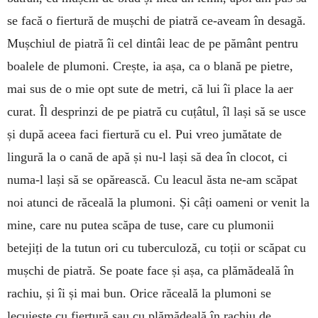
se facă o fiertură de mușchi de piatră ce-aveam în desa­gă.
Mușchiul de piatră îi cel dintâi leac de pe pământ pentru
boalele de plumoni. Crește, ia așa, ca o blană pe pie­tre,
mai sus de o mie opt sute de metri, că lui îi place la aer
curat. Îl desprinzi de pe piatră cu cuțâtul, îl lași să se usce
și după aceea faci fiertură cu el. Pui vreo jumătate de
lingură la o cană de apă și nu-l lași să dea în clocot, ci
numa-l lași să se opărească. Cu leacul ăsta ne-am scăpat
noi atunci de răceală la plu­moni. Și câți oameni or venit la
mine, care nu putea scăpa de tuse, care cu plumonii
betejiți de la tutun ori cu tuberculoză, cu toții or scă­pat cu
mușchi de piatră. Se poate face și așa, ca plămădeală în
rachiu, și îi și mai bun. Orice răceală la plumoni se
lecuiește cu fier­tură sau cu plămădeală în rachiu de