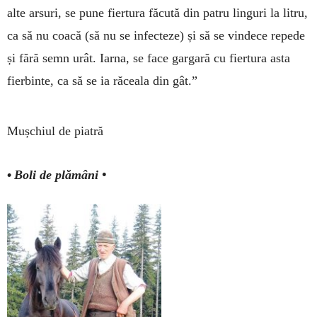
alte arsuri, se pune fier­tura făcută din patru lin­guri la litru,
ca să nu coacă (să nu se infec­teze) și să se vindece repede
și fără semn urât. Iarna, se face gar­gară cu fiertura asta
fier­binte, ca să se ia răceala din gât.”
Mușchiul de piatră
•
Boli de plămâni •