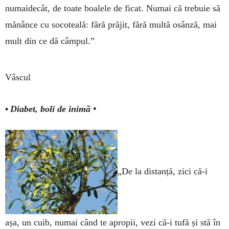
numaidecât, de toate boa­lele de ficat. Nu­mai că tre­buie să
mănânce cu soco­teală: fără prăjit, fără multă osânză, mai
mult din ce dă câm­pul.”
Vâscul
•
Diabet, boli de inimă •
„De la distanță, zici că-i
așa, un cuib, numai când te apropii, vezi că-i tufă și stă în