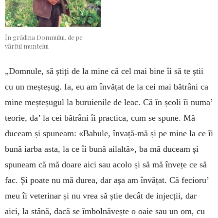
În grădina Domnului, de pe
vârful muntelui
„Domnule, să știți de la mine că cel mai bine îi să te știi
cu un meșteșug. Ia, eu am învățat de la cei mai bătrâni ca
mine meșteșugul la buruienile de leac. Că în școli îi numa’
teorie, da’ la cei bătrâni îi prac­tica, cum se spune. Mă
duceam și spuneam: «Ba­bule, învață-mă și pe mine la ce îi
bună iarba asta, la ce îi bună ailaltă», ba mă du­ceam și
spuneam că mă doare aici sau acolo și să mă învețe ce să
fac. Și poate nu mă durea, dar așa am învățat. Că fecioru’
meu îi vete­ri­nar și nu vrea să știe decât de in­jec­ții, dar
aici, la stână, dacă se îm­bol­năvește o oaie sau un om, cu