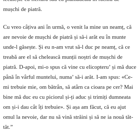
mușchi de piatră.
Cu vreo câțiva ani în urmă, o venit la mine un neamț, că
are nevoie de mușchi de piatră și să-i arăt eu în munte
unde-l găsește. Și eu n-am vrut să-l duc pe neamț, că ce
treabă are el să chelească munții noș­tri de mușchi de
piatră. D-apoi, mi-o spus că vine cu elicopteru’ și mă duce
până în vârful muntelui, nu­­ma’ să-i arăt. I-am spus: «Ce-
mi trebuie mie, om bă­­trân, să atârn ca cioara pe cer? Mai
bine mă duc eu cu piciorul și-ți aduc și trimiți dumneata
om și-i dau cât îți trebuie». Și așa am făcut, că eu ajut
omul la nevoie, dar nu să vină străini și să ne ia nouă tăt-
tăt.”