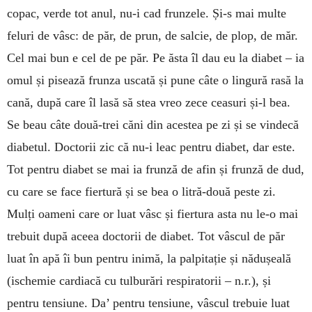
copac, verde tot anul, nu-i cad frunzele. Și-s mai multe
feluri de vâsc: de păr, de prun, de salcie, de plop, de măr.
Cel mai bun e cel de pe păr. Pe ăsta îl dau eu la diabet – ia
omul și pisează frunza uscată și pune câte o lingură rasă la
cană, după care îl lasă să stea vreo zece cea­suri și-l bea.
Se beau câte două-trei căni din acestea pe zi și se vindecă
dia­betul. Doctorii zic că nu-i leac pentru diabet, dar este.
Tot pentru diabet se mai ia frunză de afin și frunză de dud,
cu care se face fier­tură și se bea o litră-două peste zi.
Mulți oameni care or luat vâsc și fiertura asta nu le-o mai
trebuit după aceea doctorii de diabet. Tot vâscul de păr
luat în apă îi bun pentru inimă, la palpitație și nădușeală
(ische­mie cardiacă cu tulburări respiratorii – n.r.), și
pentru tensiune. Da’ pentru tensiune, vâscul trebuie luat