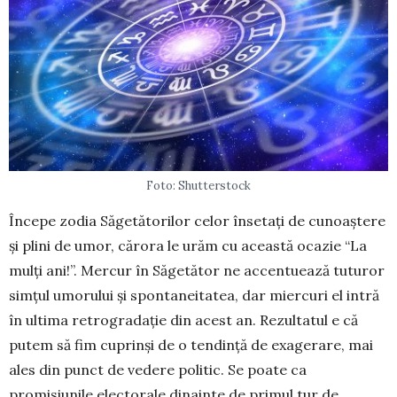
Foto: Shutterstock
Începe zodia Săgetătorilor celor însetați de cu­noaștere
și plini de umor, cărora le urăm cu această ocazie “La
mulți ani!”. Mercur în Săgetător ne ac­cen­tuează tuturor
simțul umorului și spontaneitatea, dar miercuri el intră
în ultima retrogradație din acest an. Rezultatul e că
putem să fim cuprinși de o ten­dință de exagerare, mai
ales din punct de vedere po­litic. Se poate ca
promisiunile electorale dinainte de primul tur de