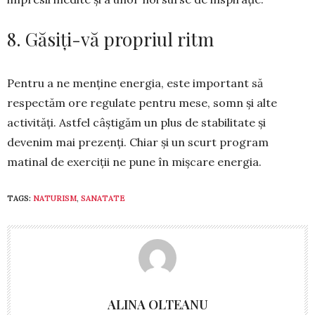
8. Găsiți-vă propriul ritm
Pentru a ne menține energia, este important să
respectăm ore regulate pentru mese, somn și alte
activități. Astfel câștigăm un plus de sta­bi­li­tate și
devenim mai prezenți. Chiar și un scurt pro­gram
matinal de exerciții ne pune în mișcare energia.
TAGS:
NATURISM
,
SANATATE
ALINA OLTEANU