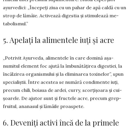
ayurvedici: „În­cepeți ziua cu un pahar de apă caldă cu un
strop de lămâie. Activează digestia și stimu­lează me­
tabolismul.”
5. Apelați la alimentele iuți și acre
„Potrivit Ayurveda, alimentele în care domină așa-
numitul element foc ajută la îmbu­nătățirea digestiei, la
încăl­zirea or­ganismului și la eliminarea toxi­nelor”, spun
specialiștii. În­tre aces­tea se nu­mă­ră condimen­te iuți,
precum chili, boiaua de ardei, curry, scorțișoara și cui­
șoarele. De ajutor sunt și fruc­tele acre, precum grep­
fruitul, ananasul și lămâile proas­pete.
6. Deveniți activi încă de la primele