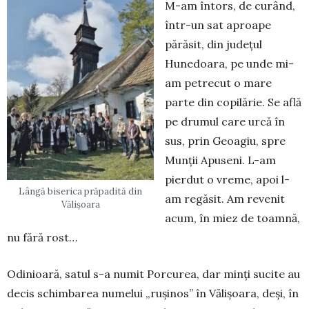
M-am întors, de curând,
într-un sat aproa­pe
părăsit, din județul
Hunedoara, pe unde mi-
am petrecut o mare
parte din copilărie. Se află
pe drumul care urcă în
sus, prin Geoagiu, spre
Munții Apuseni. L-am
pierdut o vreme, apoi l-
Lângă biserica prăpadită din
am regăsit. Am revenit
Vălișoara
acum, în miez de toamnă,
nu fără rost…
Odinioară, satul s-a numit Porcurea, dar minți sucite au
decis schimbarea numelui „rușinos” în Vălișoara, deși, în