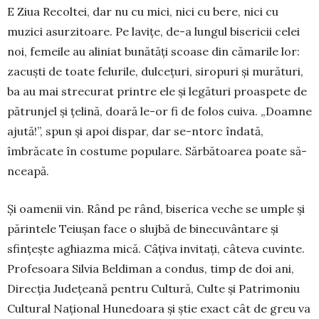
E Ziua Recoltei, dar nu cu mici, nici cu bere, nici cu
muzici asurzitoare. Pe lavițe, de-a lungul bisericii celei
noi, femeile au aliniat bunătăți scoase din cămarile lor:
zacuști de toate felurile, dulcețuri, siropuri și murături,
ba au mai strecurat printre ele și legături proaspete de
pătrunjel și țelină, doară le-or fi de folos cuiva. „Doamne
ajută!”, spun și apoi dispar, dar se-ntorc îndată,
îmbrăcate în costume populare. Sărbătoarea poate să-
nceapă.
Și oamenii vin. Rând pe rând, biserica veche se umple și
părintele Teiușan face o slujbă de binecuvântare și
sfințește aghiazma mică. Câțiva invitați, câteva cuvinte.
Profesoara Silvia Beldiman a condus, timp de doi ani,
Direcția Județeană pentru Cultură, Culte și Patrimoniu
Cultural Național Hunedoara și știe exact cât de greu va