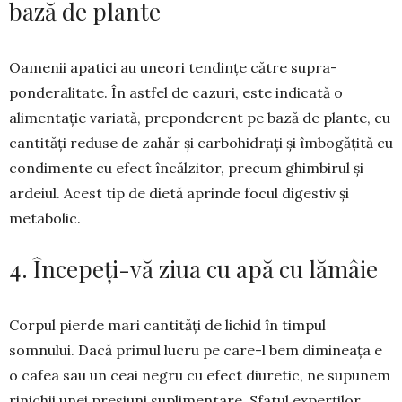
bază de plante
Oamenii apatici au uneori tendințe către su­pra­
ponderalitate. În astfel de cazuri, este in­dicată o
alimentație variată, preponderent pe ba­ză de plante, cu
cantități reduse de za­hăr și car­bohidrați și îmbogățită cu
condi­mente cu efect în­călzitor, precum ghimbirul și
ardeiul. Acest tip de dietă aprinde focul digestiv și
meta­bolic.
4. Începeți-vă ziua cu apă cu lămâie
Corpul pierde mari cantități de lichid în tim­pul
somnului. Dacă primul lucru pe care-l bem dimineața e
o cafea sau un ceai negru cu efect diu­retic, ne supunem
ri­nichii unei presiuni suplimentare. Sfatul ex­perților