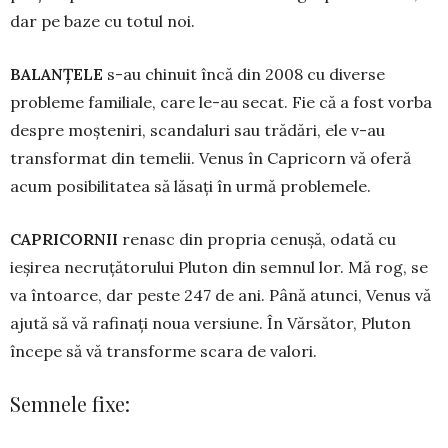
dar pe baze cu totul noi.
BALANŢELE
s-au chinuit încă din 2008 cu diverse
probleme familiale, care le-au secat. Fie că a fost vorba
despre moșteniri, scandaluri sau trădări, ele v-au
transformat din te­melii. Venus în Capricorn vă oferă
acum posi­bi­lita­tea să lăsați în urmă problemele.
CAPRICORNII
renasc din propria ce­nușă, odată cu
ieșirea necru­țătorului Plu­ton din semnul lor. Mă rog, se
va întoarce, dar peste 247 de ani. Până atunci, Venus vă
ajută să vă rafinați noua versiune. În Vărsător, Pluton
începe să vă transforme scara de valori.
Semnele fixe: