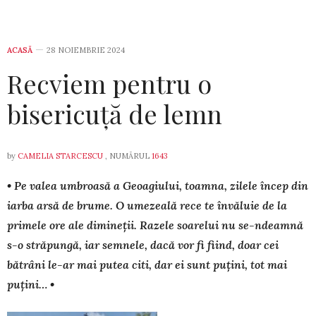
ACASĂ
28 NOIEMBRIE 2024
Recviem pentru o
bisericuță de lemn
by
CAMELIA STARCESCU
, NUMĂRUL
1643
• Pe valea umbroasă a Geoagiului, toamna, zilele încep din
iarba arsă de brume. O umezeală rece te învăluie de la
primele ore ale dimineții. Razele soarelui nu se-ndeamnă
s-o străpungă, iar semnele, dacă vor fi fiind, doar cei
bătrâni le-ar mai putea citi, dar ei sunt puțini, tot mai
puțini… •