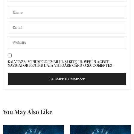
SALVEAZĂ-MI NUMELE, EMAILUL ȘI SITE-UL WEB ÎN ACEST
NAVIGATOR PENTRU DATA VIITOARE CÂND O SĂ COMENTEZ.
You May Also Like