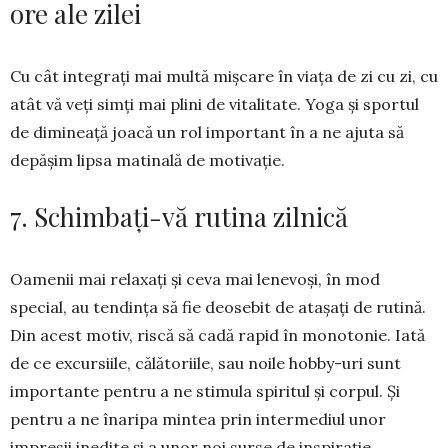
ore ale zilei
Cu cât integrați mai multă mișcare în viața de zi cu zi, cu
atât vă veți simți mai plini de vitalitate. Yoga și sportul
de di­mineață joa­că un rol im­portant în a ne ajuta să
depă­șim lipsa mati­na­lă de motivație.
7. Schimbați-vă rutina zilnică
Oamenii mai relaxați și ceva mai lenevoși, în mod
special, au tendința să fie deosebit de atașați de rutină.
Din acest motiv, riscă să cadă rapid în monotonie. Iată
de ce excursiile, călătoriile, sau noile hobby-uri sunt
importante pentru a ne stimula spiritul și corpul. Și
pentru a ne înaripa mintea prin intermediul unor
impresii inedite și a unor noi surse de inspirație.