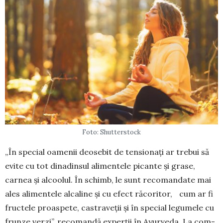
Foto: Shutterstock
„În special oamenii deosebit de tensionați ar trebui să
evite cu tot di­na­dinsul alimentele picante și grase,
carnea și alcoolul. În schimb, le sunt re­co­man­date mai
ales ali­men­tele al­caline și cu efect răco­ritor, cum ar fi
fructele proaspete, castra­veții și în special legumele cu
frun­ze verzi”, recomandă ex­perții în Ayur­veda. La com­