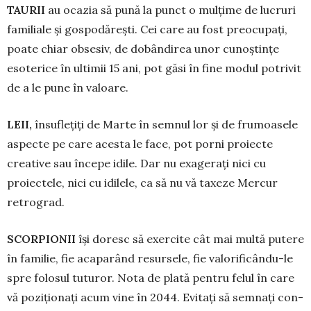
TAURII
au ocazia să pună la punct o mulțime de lucruri
familiale și gospodă­rești. Cei care au fost preocupați,
poate chiar ob­sesiv, de dobândirea unor cunoștințe
esoterice în ultimii 15 ani, pot găsi în fine modul potrivit
de a le pune în valoare.
LEII,
însuflețiți de Marte în semnul lor și de frumoasele
aspecte pe care acesta le face, pot porni proiecte
creative sau în­ce­pe idile. Dar nu exagerați nici cu
proiectele, nici cu idilele, ca să nu vă taxeze Mercur
retrograd.
SCORPIONII
își doresc să exercite cât mai multă putere
în familie, fie acaparând resursele, fie valorificându-le
spre folosul tuturor. Nota de plată pentru felul în care
vă poziționați acum vine în 2044. Evitați să semnați con­