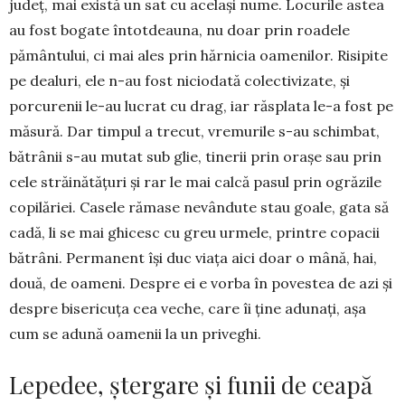
județ, mai există un sat cu același nume. Locurile astea
au fost bogate întotdeauna, nu doar prin roadele
pământului, ci mai ales prin hărnicia oamenilor. Risipite
pe dealuri, ele n-au fost niciodată colectivizate, și
porcurenii le-au lucrat cu drag, iar răsplata le-a fost pe
măsură. Dar timpul a trecut, vremurile s-au schimbat,
bătrânii s-au mutat sub glie, tinerii prin orașe sau prin
cele străinătățuri și rar le mai calcă pasul prin ogrăzile
copilăriei. Casele rămase nevândute stau goale, gata să
cadă, li se mai ghicesc cu greu urmele, printre copacii
bătrâni. Permanent își duc viața aici doar o mână, hai,
două, de oameni. Despre ei e vorba în povestea de azi și
despre bisericuța cea veche, care îi ține adunați, așa
cum se adună oamenii la un priveghi.
Lepedee, ștergare și funii de ceapă