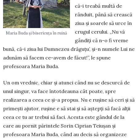
că-i treabă multă de
rânduit, până să crească
ziua și soarele să urce în
crugul cerului. „Nu vă
Maria Buda și bisericuța în ruină
gândiți că n-o fi vreme
bună, că-i ziua lui Dumnezeu drăguțu’, și-n numele Lui ne
adunăm să facem ce-avem de făcut!”, le spune
profesoara Maria Buda.
Un om vrednic, chiar și atunci când nu se descurcă de
unul singur, va face întotdeauna cât poate, spre
realizarea a ceea ce și-a propus. Nu e rușine să ceri și să
primești ajutor, rușine e să stai și să aștepți să facă alții
ceea ce tu ar trebui să faci. Acesta este gândul de la
care au pornit părintele Sorin Ciprian Teiușan și
profesoara Maria Buda, când au decis să organizeze