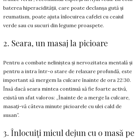
baterea hiperacidității, care poate declanșa gută și
reumatism, poate ajuta înlo­cuirea cafelei cu ceaiul
verde sau cu sucuri din legume proas­pete.
2. Seara, un masaj la picioare
Pentru a combate neliniștea și nervozitatea mentală și
pentru a intra într-o stare de relaxare profundă, este
important să mergem la culcare îna­inte de ora 22:30.
Însă dacă seara mintea continuă să fie foarte activă,
există un sfat va­loros: „Înainte de a merge la culcare,
masați-vă câteva minute picioarele cu ulei cald de
susan”.
3. Înlocuiți micul dejun cu o masă pe