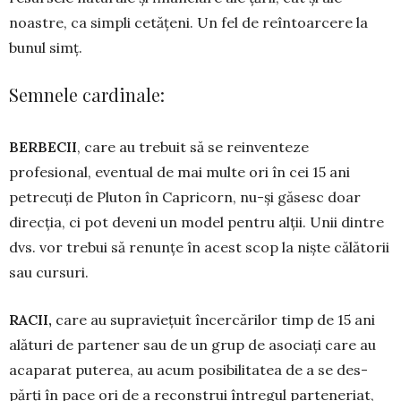
noastre, ca sim­pli cetățeni. Un fel de reîntoarcere la
bunul simț.
Semnele cardinale:
BERBECII
, care au trebuit să se rein­ven­teze
profesional, eventual de mai multe ori în cei 15 ani
petrecuți de Pluton în Capricorn, nu-și găsesc doar
direcția, ci pot deveni un model pentru alții. Unii dintre
dvs. vor trebui să renunțe în acest scop la niște călătorii
sau cursuri.
RACII,
care au supraviețuit încercărilor timp de 15 ani
alături de partener sau de un grup de asociați care au
acaparat pu­terea, au acum posibilitatea de a se des­
părți în pace ori de a reconstrui întregul parteneriat,