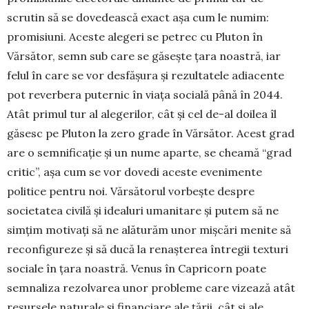
scrutin să se dovedească exact așa cum le numim:
promisiuni. Aceste alegeri se petrec cu Plu­ton în
Vărsător, semn sub care se găsește țara noas­tră, iar
felul în care se vor desfășura și rezul­ta­tele adiacente
pot reverbera puternic în viața so­cială până în 2044.
Atât primul tur al alegerilor, cât și cel de-al doilea îl
găsesc pe Pluton la zero grade în Văr­să­tor. Acest grad
are o semnificație și un nume apar­te, se cheamă “grad
critic”, așa cum se vor do­vedi aces­te evenimente
politice pentru noi. Vărsă­to­rul vor­bește despre
societatea civilă și idealuri uma­nitare și putem să ne
simțim motivați să ne ală­turăm unor mișcări menite să
reconfigureze și să ducă la renașterea întregii texturi
sociale în țara noas­tră. Ve­nus în Capricorn poate
semnaliza rezol­varea unor probleme care vizează atât
resursele naturale și fi­nanciare ale țării, cât și ale