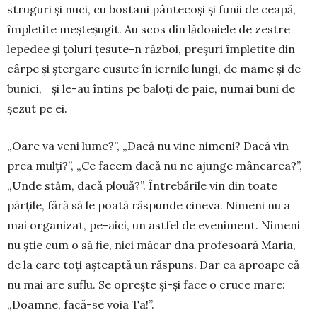
struguri și nuci, cu bostani pântecoși și funii de ceapă,
împletite meșteșugit. Au scos din lădoaiele de zestre
lepedee și țoluri țesute-n război, preșuri împletite din
cârpe și ștergare cusute în iernile lungi, de mame și de
bunici, și le-au întins pe baloți de paie, numai buni de
șezut pe ei.
„Oare va veni lume?”, „Dacă nu vine nimeni? Dacă vin
prea mulți?”, „Ce facem dacă nu ne ajunge mâncarea?”,
„Unde stăm, dacă plouă?”. Întrebările vin din toate
părțile, fără să le poată răspunde cineva. Nimeni nu a
mai organizat, pe-aici, un astfel de eveniment. Nimeni
nu știe cum o să fie, nici măcar dna profesoară Maria,
de la care toți așteaptă un răspuns. Dar ea aproape că
nu mai are suflu. Se oprește și-și face o cruce mare:
„Doamne, facă-se voia Ta!”.