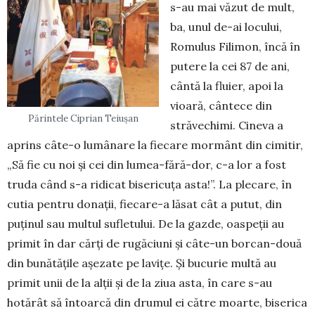
s-au mai văzut de mult,
ba, unul de-ai locului,
Romulus Filimon, încă în
putere la cei 87 de ani,
cântă la fluier, apoi la
vioară, cântece din
Părintele Ciprian Teiușan
străvechimi. Cineva a
aprins câte-o lumânare la fiecare mormânt din cimitir,
„Să fie cu noi și cei din lumea-fără-dor, c-a lor a fost
truda când s-a ridicat bisericuța asta!”. La plecare, în
cutia pentru donații, fiecare-a lăsat cât a putut, din
puținul sau multul sufletului. De la gazde, oaspeții au
primit în dar cărți de rugăciuni și câte-un borcan-două
din bunătățile așezate pe lavițe. Și bucurie multă au
primit unii de la alții și de la ziua asta, în care s-au
hotărât să întoarcă din drumul ei către moarte, biserica