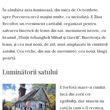
În sâmbăta asta luminoasă, din miez de Octombrie,
spre Porcurea urcă mașini multe, ca niciodată. E Ziua
Recoltei, un eveniment caritabil, organizat pentru
salvarea bisericii de lemn din sat, monument istoric, cu
hramul „Sfinții Arhangheli Mihail și Gavriil”. Bisericuța de
lemn, și cea mai nouă, de zid, sunt amplasate în cimitirul
satului. Cea veche, din sus de morminte, cea nouă, lângă
poartă.
Luminătorii satului
E forfotă mare-n cimitir,
încă din zorii cei
zgribuliți, dar nimeni nu
cată la cum o fi vremea,