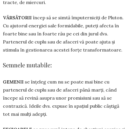
tracte, de miercuri.
VĂRSĂTORII
încep să se simtă îm­puterniciți de Pluton.
Cu ajutorul energiei sale formidabile, puteți afecta în
foarte bine sau în foarte rău pe cei din jurul dvs.
Partenerul de cuplu sau de afaceri vă poate ajuta și
stimula în ges­tio­narea acestei forțe transformatoare.
Semnele mutabile:
GEMENII
se înțeleg cum nu se poate mai bine cu
partenerul de cuplu sau de afaceri până marți, când
începe să revină asupra unor promisiuni sau să se
contrazică. Ideile dvs. expuse în spațiul public câștigă
tot mai mulți adepți.