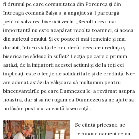
fi drumul pe care comunitatea din Porcurea și din
întreaga comună Balșa s-a angajat să-l parcurgă
pentru salvarea bisericii vechi: „Recolta cea mai
importantă nu este neapărat recolta toamnei, ci aceea
din sufletul omului. Și ce poate fi mai temeinic și mai
durabil, într-o viață de om, decât ceea ce credința și
biserica ne sădesc în suflet? Lecția pe care o primim
astăzi, de la inițiatorii acestei acțiuni și de la toți cei
implicați, este o lecție de solidaritate și de credință. Ne-
am adunat astăzi la Vălișoara să mulțumim pentru
binecuvântările pe care Dumnezeu le-a revărsat asupra
noastră, dar și să ne rugăm ca Dumnezeu să ne ajute să
nu lăsăm pustiului această bisericuță”.
Se cântă pricesne, se
recunosc oameni ce nu