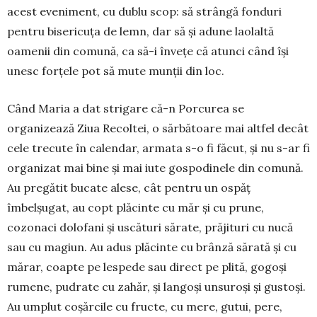
acest eveniment, cu dublu scop: să strângă fonduri
pentru bisericuța de lemn, dar să și adune laolaltă
oamenii din comună, ca să-i învețe că atunci când își
unesc forțele pot să mute munții din loc.
Când Maria a dat strigare că-n Porcurea se
organizează Ziua Recoltei, o sărbătoare mai altfel decât
cele trecute în calendar, armata s-o fi făcut, și nu s-ar fi
organizat mai bine și mai iute gospodinele din comună.
Au pregătit bucate alese, cât pentru un ospăț
îmbelșugat, au copt plăcinte cu măr și cu prune,
cozonaci dolofani și uscături sărate, prăjituri cu nucă
sau cu magiun. Au adus plăcinte cu brânză sărată și cu
mărar, coapte pe lespede sau direct pe plită, gogoși
rumene, pudrate cu zahăr, și langoși unsuroși și gustoși.
Au umplut coșărcile cu fructe, cu mere, gutui, pere,