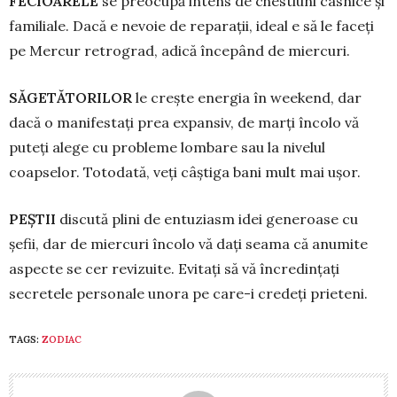
FECIOARELE
se preocupă intens de chestiuni casnice și
familiale. Dacă e nevoie de reparații, ideal e să le faceți
pe Mercur retrograd, adică începând de miercuri.
SĂGETĂTORILOR
le crește energia în weekend, dar
dacă o manifestați prea ex­pansiv, de marți încolo vă
puteți alege cu probleme lombare sau la nivelul
coapselor. Totodată, veți câștiga bani mult mai ușor.
PEŞTII
discută plini de entuziasm idei generoase cu
șefii, dar de miercuri încolo vă dați seama că anumite
aspecte se cer re­vizuite. Evitați să vă încredințați
secretele perso­nale unora pe care-i credeți prieteni.
TAGS:
ZODIAC