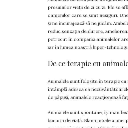
presiunilor vieții de zi cu zi. Ele se 
oamenilor care se simt nesiguri. Unele
și ne încurajează să ne jucăm. Ambele
reduc senzația de durere, amelio­reaz
petrecut în compania animalelor are o
iar în lumea noas­tră hiper-tehnolog
De ce terapie cu animal
Animalele sunt folosite în terapie cu 
întâmplă adesea ca necuvântătoarele 
de păpuși, animalele reacționează față
Animalele sunt spontane, își manifestă
bucuria de viață. Blana moale a unei 