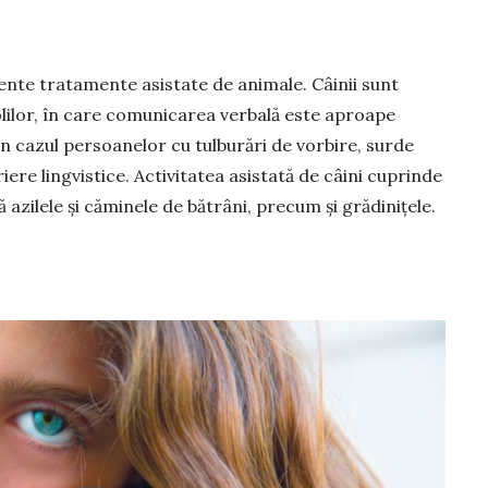
vente tratamente asistate de animale. Câinii sunt
olilor, în care comunicarea verbală este aproape
 în cazul persoanelor cu tulburări de vorbire, surde
riere lingvistice. Activitatea asistată de câini cuprinde
ză azilele și căminele de bă­trâni, precum și grădinițele.