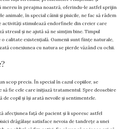
află mereu în preaj­ma noastră, oferindu-le astfel sprijin
 animale, în special câinii și pisicile, ne fac să râdem
 activități stimulează endorfinele din creier care
ă stresul și ne ajută să ne simțim bine. Timpul
 calitate existențială. Oamenii sunt ființe natu­rale,
izată conexiunea cu natura se pierde văzând cu ochii.
e?
un scop precis. În special în cazul copiilor, se
să fie cele care ini­țiază tratamentul. Spre deosebire
 de copil și își arată nevoile și sentimentele.
 afec­țiunea față de pacient și îi sporesc astfel
pisici drăgălașe satisface nevoia de tandrețe a unei