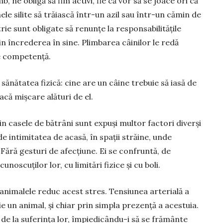
, ne obligă să fim activi, fie că vor să se joace ori că
le silite să trăiască într-un azil sau într-un cămin de
trie sunt obligate să renunțe la responsabilitățile
din încrederea în sine. Plimbarea câinilor le redă
de competență.
ă­nătatea fizică: cine are un câine trebuie să iasă de
facă mișcare alături de el.
din ca­sele de bătrâni sunt expuși multor factori diverși
 de intimi­tatea de acasă, în spații străine, unde
t. Fără ges­turi de afec­țiune. Ei se confruntă, de
noscuților lor, cu limitări fizice și cu boli.
ni­malele reduc acest stres. Tensiunea arterială a
un animal, și chiar prin simpla prezență a acestuia.
 de la suferința lor, împiedicându-i să se frământe