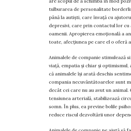
are scopul de a schimba în mod poziti
tulbu­rarea de personalitate borderlin
până la autiști, care învață cu ajutor
depresivi, care prin contactul lor cu
oamenii. Apropierea emoțională a anim
toate, afecțiunea pe care el o oferă a
Animalele de com­panie sti­mu­lează sim­ț
viață, empatia și chiar și opti­mis­mul
că animalele își arată deschis sen­tim
com­pania necuvântătoarelor sunt mai 
decât cei care nu au avut un animal
tensiunea arterială, stabilizează circu
somn. În plus, ea previne bolile psi­ho
reduce ris­cul dezvoltării unor de­pen
Animalele de companie ne ajută să fac