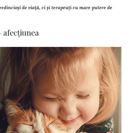
­dincioși de viață, ci și terapeuți cu ma­re putere de
 afecțiunea