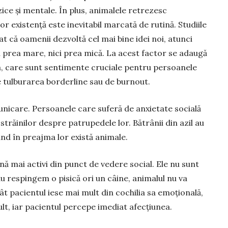
ice și mentale. În plus, animalele retrezesc
r existență este inevitabil marcată de rutină. Studiile
at că oamenii dezvoltă cel mai bine idei noi, atunci
i prea mare, nici prea mică. La acest factor se adaugă
a, care sunt sentimente cruciale pentru persoanele
tulburarea bor­der­line sau de burnout.
nicare. Persoanele care suferă de an­xie­tate socială
c străinilor des­pre patrupe­dele lor. Bătrânii din azil au
nd în preajma lor există ani­male.
vină mai activi din punct de vedere so­cial. Ele nu sunt
u respingem o pisică ori un câine, ani­malul nu va
cât pacien­tul iese mai mult din cochilia sa emo­țională,
lt, iar pacientul percepe imediat afecțiunea.