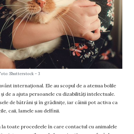
Foto: Shutterstock – 3
avânt internațional. Ele au scopul de a atenua bolile
i de a ajuta persoanele cu dizabilități intelectuale.
le de bătrâni și în grădinițe, iar câinii pot activa ca
e, caii, lamele sau delfinii.
ă la toate procedeele în care contactul cu animalele