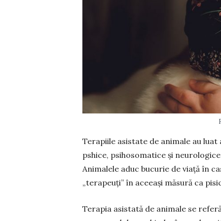
Terapiile asistate de animale au luat 
pshice, psihosomatice și neurologice ș
Animalele aduc bucurie de viață în case
„terapeuți” în aceeași măsură ca pisicil
Terapia asistată de animale se refer