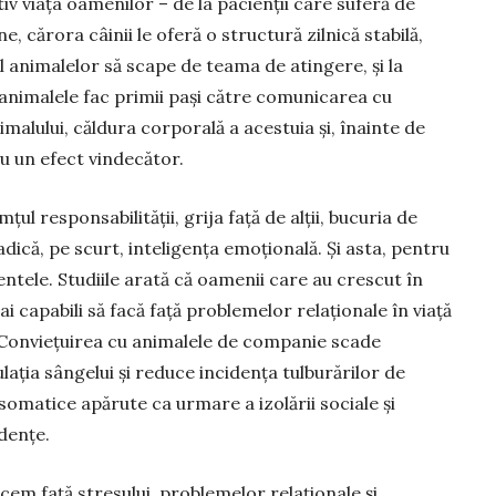
v viața oa­menilor – de la pacienții care suferă de
e, cărora câinii le oferă o structură zilnică stabilă,
ul animalelor să scape de teama de atingere, și la
 animalele fac primii pași către comunicarea cu
alului, căldura corporală a acestuia și, îna­inte de
u un efect vin­decător.
ul responsa­bi­li­tății, grija față de al­ții, bucuria de
, adică, pe scurt, inteligența emoțională. Și asta, pentru
entele. Studiile a­rată că oamenii care au crescut în
capabili să facă față problemelor relaționale în viață
. Conviețuirea cu animalele de companie scade
lația sân­gelui și reduce incidența tul­bu­rărilor de
so­matice apărute ca ur­ma­re a izolării sociale și
­dențe.
em față stresu­lui, problemelor relaționale și