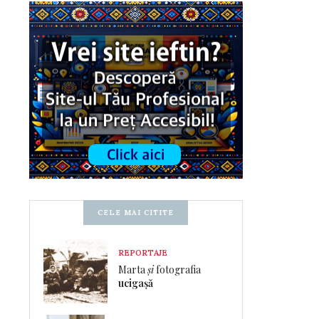
CELE MAI CITITE
REPORTAJE
Marta
și
fotografia
ucigașă