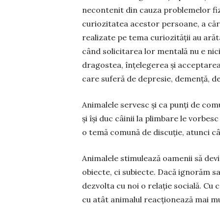
necontenit din cauza problemelor fiz
curiozitatea acestor persoa­ne, a căro
realizate pe tema curiozității au arăt
când solicitarea lor mentală nu e nic
dragostea, înțelegerea și acceptare
care suferă de depresie, demență, de 
Animalele servesc și ca punți de comu
și își duc câinii la plimbare le vor­bes
o te­mă comună de discuție, atunci câ
Animalele sti­­mu­lează oa­me­nii să de­
obiecte, ci subiecte. Dacă ignorăm sa
dezvolta cu noi o relație so­cială. Cu 
cu atât animalul reacționează mai mu