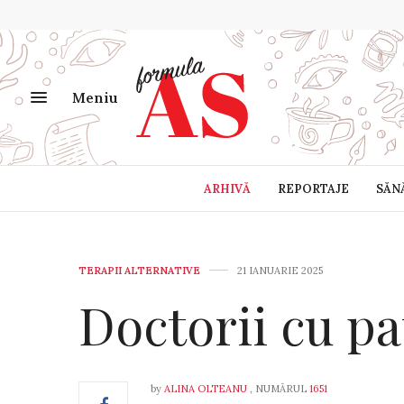
Meniu
ARHIVĂ
REPORTAJE
SĂN
TERAPII ALTERNATIVE
21 IANUARIE 2025
Doctorii cu pa
by
ALINA OLTEANU
, NUMĂRUL
1651