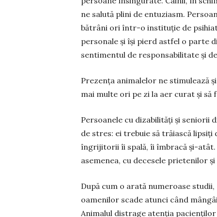
persoane însingurate. Câinii, în schimb
ne salută plini de entuziasm. Persoane
bătrâni ori într-o instituție de psihia
personale și își pierd astfel o parte 
sentimentul de responsabilitate și 
Prezența animalelor ne stimulează și s
mai multe ori pe zi la aer curat și să 
Persoanele cu dizabilități și seniorii 
de stres: ei trebuie să trăiască lipsiți
îngrijitorii îi spală, îi îmbracă și-atâ
asemenea, cu decesele prietenilor și cu
După cum o arată numeroase studii, a
oamenilor scade atunci când mângâie 
Ani­malul distrage atenția pacienților