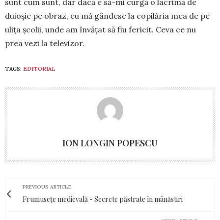
sunt cum sunt, dar dacă e să-mi curgă o lacrimă de
duioșie pe obraz, eu mă gândesc la copilăria mea de pe
ulița școlii, unde am învățat să fiu fericit. Ceva ce nu
prea vezi la televizor.
TAGS:
EDITORIAL
ION LONGIN POPESCU
PREVIOUS ARTICLE
Frumusețe medievală - Secrete păstrate în mânăstiri