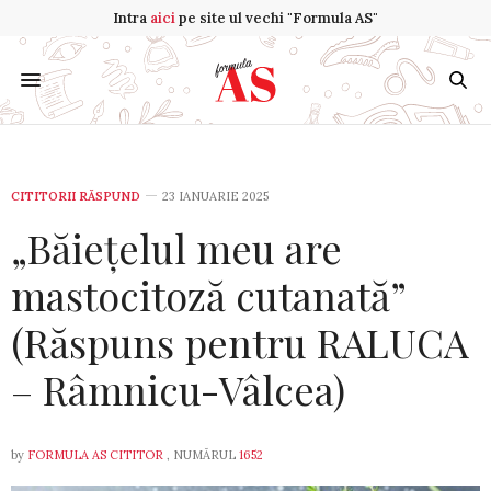
Intra
aici
pe site ul vechi "Formula AS"
CITITORII RĂSPUND
23 IANUARIE 2025
„Băiețelul meu are
mastocitoză cutanată”
(Răspuns pentru RALUCA
– Râmnicu-Vâlcea)
by
FORMULA AS CITITOR
, NUMĂRUL
1652