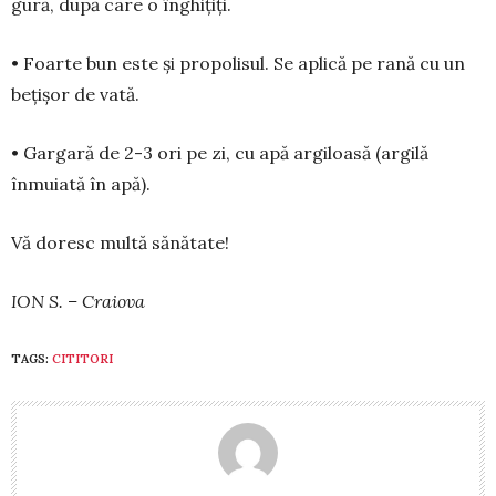
gură, după care o înghițiți.
• Foarte bun este și propolisul. Se aplică pe rană cu un
bețișor de vată.
• Gargară de 2-3 ori pe zi, cu apă argiloasă (argilă
înmuiată în apă).
Vă doresc multă sănătate!
ION S. – Craiova
TAGS:
CITITORI