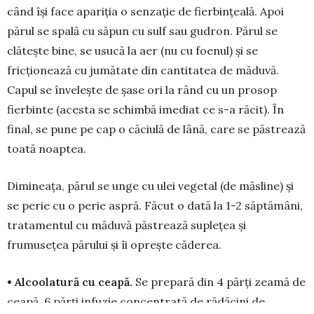
când își face apariția o senzație de fierbințeală. Apoi
părul se spală cu săpun cu sulf sau gudron. Părul se
clătește bine, se usucă la aer (nu cu foenul) și se
fricționează cu jumă­ta­te din cantitatea de măduvă.
Capul se înve­lește de șase ori la rând cu un prosop
fierbinte (acesta se schimbă imediat ce s-a răcit). În
final, se pune pe cap o căciulă de lână, care se păstrează
toată noaptea.
Dimineața, părul se unge cu ulei vegetal (de măs­line) și
se perie cu o perie aspră. Făcut o dată la 1-2 săptămâni,
tratamentul cu măduvă păstrează suple­țea și
frumusețea părului și îi oprește căderea.
• Alcoolatură cu ceapă.
Se prepară din 4 părți zeamă de
ceapă, 6 părți infuzie concen­tra­tă de rădăcini de