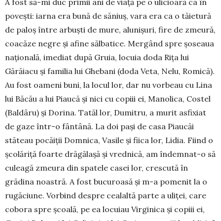
A fost să-mi duc primii ani de viață pe o ulicioară ca în
povești: iarna era bună de săniuș, vara era ca o tăietură
de paloș între arbuști de mure, alunișuri, fire de zmeură,
coacăze negre și afine sălbatice. Mergând spre șoseaua
națională, imediat după Gruia, locuia doda Rița lui
Gărăiacu și familia lui Ghebani (doda Veta, Nelu, Romică).
Au fost oameni buni, la locul lor, dar nu vorbeau cu Lina
lui Băcău a lui Piaucă și nici cu copiii ei, Manolica, Costel
(Baldâru) și Dorina. Tatăl lor, Dumitru, a murit asfixiat
de gaze într-o fântână. La doi pași de casa Piaucăi
stăteau pocăiții Domnica, Vasile și fiica lor, Lidia. Fiind o
școlăriță foarte drăgălașă și vrednică, am îndemnat-o să
culeagă zmeura din spatele casei lor, crescută în
grădina noastră. A fost bucuroasă și m-a pomenit la o
rugăciune. Vorbind despre cealaltă parte a uliței, care
cobora spre școală, pe ea locuiau Virginica și copiii ei,