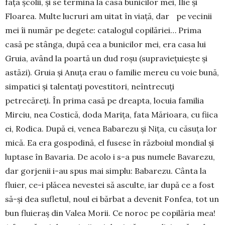
fața școlii, și se termina la casa bunicilor mei, Ilie și
Floarea. Multe lucruri am uitat în viață, dar pe vecinii
mei îi număr pe degete: catalogul copilăriei… Prima
casă pe stânga, după cea a bunicilor mei, era casa lui
Gruia, având la poartă un dud roșu (supraviețuiește și
astăzi). Gruia și Anuța erau o familie mereu cu voie bună,
simpatici și talentați povestitori, neîntrecuți
petrecăreți. În prima casă pe dreapta, locuia familia
Mirciu, nea Costică, doda Marița, fata Mărioara, cu fiica
ei, Rodica. După ei, venea Babarezu și Nița, cu căsuța lor
mică. Ea era gospodină, el fusese în războiul mondial și
luptase în Bavaria. De acolo i s-a pus numele Bavarezu,
dar gorjenii i-au spus mai simplu: Babarezu. Cânta la
fluier, ce-i plăcea nevestei să asculte, iar după ce a fost
să-și dea sufletul, noul ei bărbat a devenit Fonfea, tot un
bun fluieraș din Valea Morii. Ce noroc pe copilăria mea!