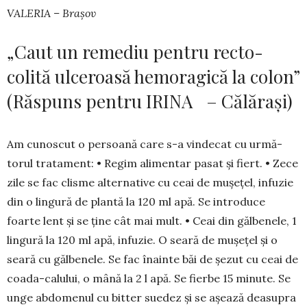
VALERIA – Brașov
„Caut un remediu pentru recto-
colită ulceroasă hemoragică la colon”
(Răspuns pentru IRINA – Călărași)
Am cunoscut o persoană care s-a vindecat cu urmă­
torul trata­ment: • Regim alimentar pasat și fiert. • Zece
zile se fac clisme alternative cu ceai de mușețel, infuzie
din o lingură de plantă la 120 ml apă. Se introduce
foarte lent și se ține cât mai mult. • Ceai din gălbenele, 1
lingură la 120 ml apă, infuzie. O seară de mușețel și o
seară cu găl­be­nele. Se fac înainte băi de șezut cu ceai de
coa­­da-calului, o mână la 2 l apă. Se fier­be 15 mi­nute. Se
unge abdomenul cu bitter suedez și se așează deasupra