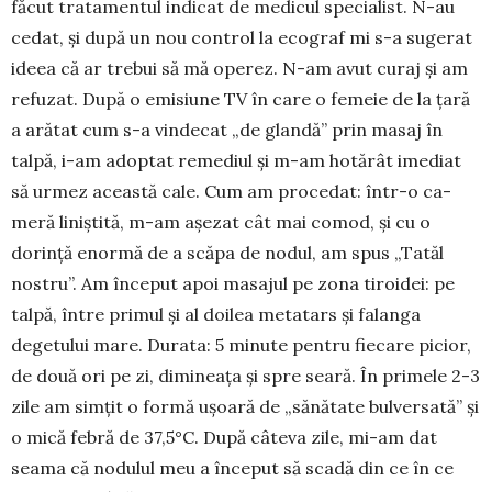
făcut tratamentul indicat de medicul specialist. N-au
cedat, și după un nou control la ecograf mi s-a sugerat
ideea că ar trebui să mă operez. N-am avut curaj și am
refuzat. După o emisiune TV în care o femeie de la țară
a arătat cum s-a vindecat „de glandă” prin ma­saj în
talpă, i-am adoptat reme­diul și m-am hotă­rât imediat
să urmez această cale. Cum am proce­dat: într-o ca­
meră liniștită, m-am așezat cât mai comod, și cu o
dorin­ță enormă de a scăpa de nodul, am spus „Tatăl
nostru”. Am început apoi masajul pe zona tiroi­dei: pe
tal­pă, între primul și al doilea metatars și falanga
degetului mare. Durata: 5 minute pentru fiecare picior,
de două ori pe zi, dimineața și spre seară. În primele 2-3
zile am sim­țit o formă ușoară de „sănătate bulver­sată” și
o mică febră de 37,5°C. După câteva zile, mi-am dat
seama că no­du­lul meu a început să scadă din ce în ce