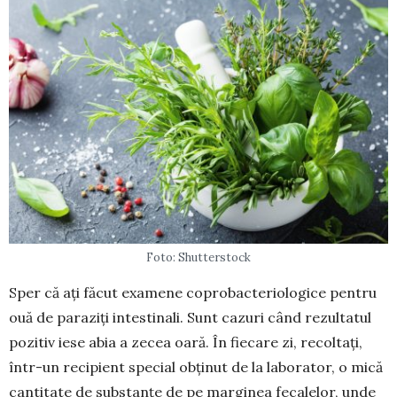
Foto: Shutterstock
Sper că ați făcut examene coprobacteriologice pen­tru
ouă de paraziți intestinali. Sunt cazuri când rezul­tatul
pozitiv iese abia a zecea oară. În fiecare zi, re­­col­tați,
într-un recipient special obținut de la labo­rator, o mică
cantitate de sub­stanțe de pe mar­ginea feca­lelor, unde