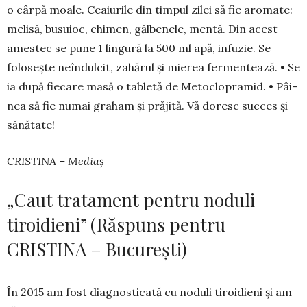
o cârpă moale. Ceaiurile din tim­pul zilei să fie aromate:
melisă, busuioc, chi­men, gălbe­nele, mentă. Din acest
amestec se pune 1 lin­gură la 500 ml apă, infuzie. Se
folosește neîndul­cit, zahărul și mierea fermentează. • Se
ia după fie­­care masă o tabletă de Metoclopramid. • Pâi­
nea să fie nu­mai gra­ham și prăjită. Vă doresc suc­ces și
sănătate!
CRISTINA – Mediaș
„Caut tratament pentru noduli
tiroidieni” (Răspuns pentru
CRISTINA – București)
În 2015 am fost diagnosticată cu noduli tiroi­dieni și am