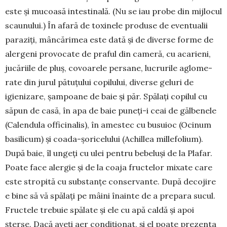
este și mucoasă in­testinală. (Nu se iau probe din mijlocul
sca­u­nului.) În afară de toxinele pro­duse de eventualii
paraziți, mân­cărimea este dată și de diverse forme de
alergeni pro­vocate de praful din ca­meră, cu acarieni,
jucă­riile de pluș, covoa­rele persa­ne, lucrurile aglo­me­
rate din jurul pătuțului copilului, diverse geluri de
igienizare, șampoane de baie și păr. Spălați co­pilul cu
săpun de casă, în apa de baie puneți-i ceai de gălbenele
(Calendula officina­lis), în ames­tec cu busuioc (Oci­num
basili­cum) și coada-șori­ce­lului (Achi­llea millefolium).
După baie, îl ungeți cu ulei pentru bebe­luși de la Plafar.
Poate face alergie și de la coaja fructelor mixate care
este stropită cu substanțe con­servante. După decojire
e bine să vă spălați pe mâini înainte de a prepara sucul.
Fructele trebuie spăla­te și ele cu apă caldă și apoi
șterse. Dacă aveți aer condițio­nat, și el poate prezenta