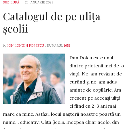
SUB LUPĂ
23 IANUARIE 2025
Catalogul de pe ulița
școlii
by
ION LONGIN POPESCU
, NUMĂRUL
1652
Dan Dolcu este unul
dintre prietenii mei de-o
viață. Ne-am revăzut de
curând și ne-am adus
aminte de copilărie. Am
crescut pe aceeași uliță,
el fiind cu 2-3 ani mai
mare ca mine. Astăzi, locul nașterii noastre poartă un
nume… educativ: Ulița Școlii. Începea chiar acolo, din