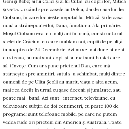
Geni și Bebe; ai lui Colici și ai lui Cutie, cu copiii lor, Mitică
și Geta. Urcând spre casele lui Dolcu, dai de casa lui Ilie
Ciobanu, în care locuiește nepotul lui, Mitică, și de casa
nouă a strănepoatei lui, Dana, funcționară la primărie.
Moșul Ciobanu era, cu mulți ani în urmă, constructorul
stelei de Crăciun, cu care umblam noi, copiii de pe uliță,
în noaptea de 24 Decembrie. Azi nu se mai duce nimeni
cu steaua, nu mai sunt copii și nu mai sunt bunici care
să-i învețe. Cum ar spune prietenul Dan, care mă
stârnește spre amintiri, satul s-a schimbat, mulți dintre
oamenii de pe Ulița Școlii au murit, viața e alta acum,
mai rea decât în urmă cu șase decenii și jumătate, sau
poate mai bună. Azi sunt internet, televiziune, cu
televizoare subțiri de doi centimetri, cu peste 100 de
programe; sunt telefoane mobile, pe care ne putem
vedea rude ori prieteni din America și Australia. Toate