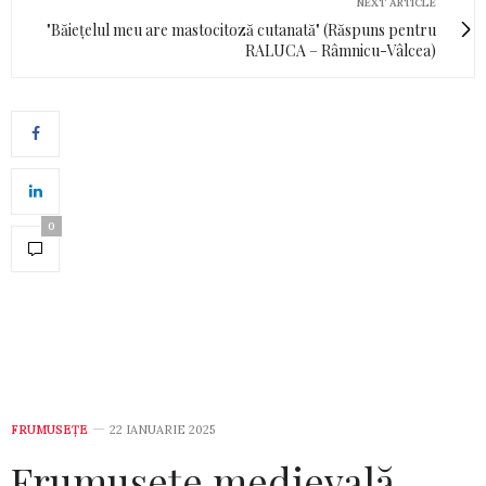
NEXT ARTICLE
"Băiețelul meu are mastocitoză cutanată" (Răspuns pentru
RALUCA – Râmnicu-Vâlcea)
0
FRUMUSEȚE
22 IANUARIE 2025
Frumusețe medievală –