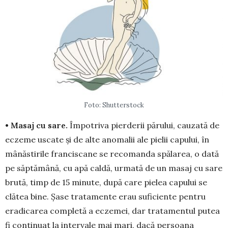
Foto: Shutterstock
• Masaj cu sare.
Împotriva pierderii părului, cau­zată de
eczeme uscate și de alte anomalii ale pielii ca­pului, în
mânăstirile franciscane se recomanda spă­la­rea, o dată
pe săptămână, cu apă caldă, ur­mată de un masaj cu sare
brută, timp de 15 minute, după care pielea capului se
clătea bine. Șase trata­mente erau sufici­en­te pentru
eradicarea com­ple­tă a eczemei, dar trata­mentul putea
fi continuat la intervale mai mari, dacă per­soana