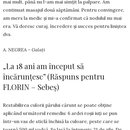
mai mult, până nu l-am mai simțit la palpare. Am
continuat masajul două săp­tămâni. Pentru convingere,
am mers la medic și mi-a confirmat că no­du­lul nu mai
era. Vă doresc curaj, în­credere și suc­ces pentru liniștea
dvs.
A. NEGREA – Galați
„La 18 ani am început să
încărunțesc” (Răspuns pentru
FLORIN – Sebeș)
Restabilirea culorii părului cărunt se poate obține
aplicând următorul re­mediu: 6 ardei roșii iuți se pun
într-un vas de sticlă închisă la culoare, peste care se
toarnă 500 ml vodcă. Se lasă la întuneric 21 de zile. De