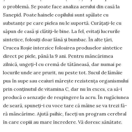
o pro­blemă. Se poate face analiza aerului din casă la
Sanepid. Poate hainele copi­lului sunt spă­late cu
substanțe pe care pielea nu le suportă. Cu­rățați-le cu
săpun de casă și clătiți-le bine. La fel, evitați lucrurile
sintetice, folosiți doar lână și bum­bac. În alte țări,
Crucea Roșie interzice folosirea pro­duselor sintetice
direct pe piele, până la 9 ani. Pen­tru mâncărimea
zilnică, un­geți-l cu cremă de tă­tă­neasă, dar numai pe
locurile unde are pru­rit, nu peste tot. Sucul de lămâie
pus în supe sau cea­iuri mărește rezistența organismului
prin conținu­tul de vitamina C, dar nu în exces, ca să-i
producă o sen­zație de respinge­re la acru. În ru­găciunea
de seară, spuneți-i cu voce tare că mâine se va trezi fă­
ră mâncărime. Ajută psihic, fa­ceți un program ce­rebral
în care copiii au mare în­credere. Vă do­resc sănătate.