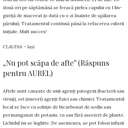
două ori pe săptămână se freacă pielea capului cu 1 lin­
guriță de macerat (o dată cu o zi înainte de spă­la­rea
părului). Trata­mentul continuă până la refa­cerea culorii
inițiale. Mult succes!
CLAUDIA – Iași
„Nu pot scăpa de afte” (Răspuns
pentru AUREL)
Aftele sunt cauzate de unii agenți patogeni (bac­terii sau
vi­ruși), ori (une­­ori) agenți fizici sau chimici. Trata­mentul
local se face cu soluție de bi­carbonat de sodiu sau
perman­ganat de potasiu, cu sau fără asocieri de plan­te.
Li­chi­dul nu se în­ghite. De ase­­menea, se pot folosi infuzii