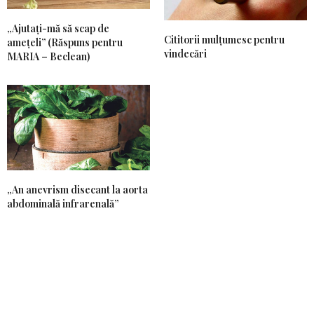
„Ajutați-mă să scap de
Cititorii mulțumesc pentru
amețeli” (Răspuns pentru
vindecări
MARIA – Beclean)
„An anevrism disecant la aorta
abdominală infrarenală”