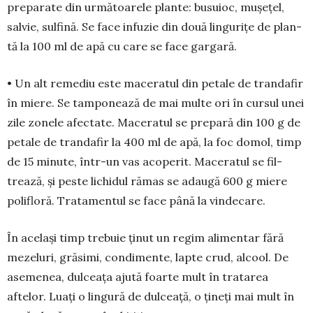
pre­pa­rate din următoarele plante: busuioc, mu­șețel,
salvie, sulfină. Se face infu­zie din două lin­gurițe de plan­
tă la 100 ml de apă cu care se face gar­gară.
• Un alt remediu este mace­ratul din petale de trandafir
în mie­re. Se tampo­nează de mai mul­te ori în cursul unei
zile zonele afectate. Maceratul se prepară din 100 g de
petale de tran­dafir la 400 ml de apă, la foc domol, timp
de 15 minute, într-un vas acope­rit. Mace­ratul se fil­
trează, și peste lichidul rămas se adaugă 600 g miere
polifloră. Tratamentul se face până la vindecare.
În același timp trebuie ținut un regim alimen­tar fără
mezeluri, grăsimi, condimente, lapte crud, alcool. De
asemenea, dulceața ajută foarte mult în tratarea
aftelor. Luați o lingură de dulceață, o țineți mai mult în