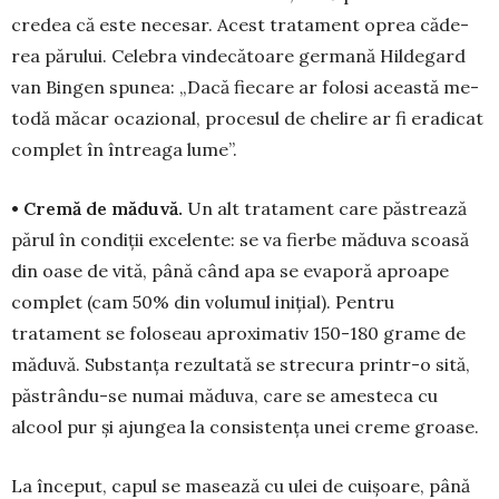
credea că este ne­ce­sar. Acest trata­ment oprea că­de­
rea părului. Celebra vin­de­că­toare germană Hil­de­gard
van Bingen spunea: „Da­că fie­care ar folosi aceas­tă me­
todă măcar oca­zio­nal, pro­cesul de chelire ar fi era­di­cat
complet în în­treaga lume”.
• Cremă de măduvă.
Un alt tratament care păs­trează
pă­rul în condiții excelente: se va fierbe măduva scoasă
din oase de vită, până când apa se evaporă aproa­­pe
complet (cam 50% din volumul inițial). Pen­tru
tratament se foloseau aproximativ 150-180 grame de
măduvă. Substanța rezultată se strecura printr-o sită,
păstrându-se numai măduva, care se ames­teca cu
alcool pur și ajungea la con­sis­tența unei cre­me groase.
La început, capul se masează cu ulei de cuișoare, până