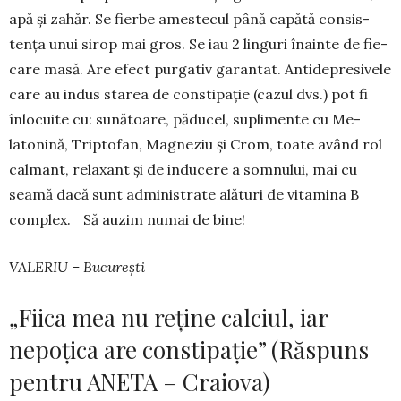
apă și zahăr. Se fierbe ames­te­cul până capătă con­sis­
ten­ța unui sirop mai gros. Se iau 2 linguri înainte de fie­
care masă. Are efect pur­gativ garantat. Anti­de­pre­si­vele
care au indus starea de constipație (cazul dvs.) pot fi
înlo­cu­ite cu: su­nă­toare, păducel, su­pli­mente cu Me­
latonină, Trip­tofan, Magneziu și Crom, toate având rol
calmant, re­laxant și de in­du­cere a som­nu­lui, mai cu
seamă dacă sunt ad­mi­nis­tra­te alături de vi­tamina B
com­plex. Să auzim numai de bine!
VALERIU – București
„Fiica mea nu reține calciul, iar
nepoțica are constipație” (Răspuns
pentru ANETA – Craiova)