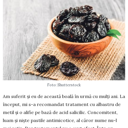
Foto: Shutterstock
Am suferit și eu de această boală în urmă cu mulți ani. La
început, mi s-a recomandat tratament cu al­bas­tru de
metil și o alifie pe bază de acid sa­licilic. Con­comitent,
luam și niște pastile anti­micotice, al căror nume nu-l