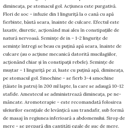
dimineața, pe stomacul gol. Acțiunea este pur­gativă.
Flori de soc – infuzie din 1 linguriță la o cană cu apă
fierbinte, băută seara, îna­in­te de culcare. Efectul este
laxativ, diuretic, ac­țio­nând mai ales în constipațiile de
natură nervoasă. Semințe de in – 1-2 lingurițe de
semințe în­tregi se beau cu pu­țină apă seara, înainte de
culcare (au o acțiune mecanică da­torită muci­la­giilor,
acțio­nând chiar și în constipații re­be­le). Semințe de
muștar – 1 linguriță pe zi, luate cu pu­țină apă, di­mi­neața,
pe sto­macul gol. Smochine – se fierb 3-4 smo­chine
(tăiate în patru) în 200 ml lapte, la care se ada­ugă 10-12
stafide. Ames­te­cul se ad­mi­nis­trea­ză di­mi­neața, pe ne­
mân­cate. Aro­mo­terapie – este re­co­man­dată folosirea
uleiurilor esen­țiale de le­văn­țică sau trandafir, sub formă
de masaj în regiunea inferioară a ab­domenului. Sirop de
mere – se prepară din can­tități egale de suc de mere,