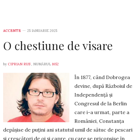
ACCENTE
25 IANUARIE 2025
O chestiune de visare
by
CIPRIAN RUS
, NUMĂRUL
1652
În 1877, când Dobrogea
devine, după Războiul de
Independență și
Congresul de la Berlin
care i-a urmat, parte a
României, Constanța
depășise de puțini ani statutul umil de sătuc de pescari
și crescători de oi și capre, cu care se pricopsise în