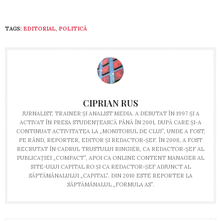
TAGS:
EDITORIAL
,
POLITICĂ
CIPRIAN RUS
JURNALIST, TRAINER ŞI ANALIST MEDIA. A DEBUTAT ÎN 1997 ŞI A
ACTIVAT ÎN PRESA STUDENŢEASCĂ PÂNĂ ÎN 2001, DUPĂ CARE ŞI-A
CONTINUAT ACTIVITATEA LA „MONITORUL DE CLUJ”, UNDE A FOST,
PE RÂND, REPORTER, EDITOR ŞI REDACTOR-ŞEF. ÎN 2008, A FOST
RECRUTAT ÎN CADRUL TRUSTULUI RINGIER, CA REDACTOR-ŞEF AL
PUBLICAŢIEI „COMPACT”, APOI CA ONLINE CONTENT MANAGER AL
SITE-ULUI CAPITAL.RO ŞI CA REDACTOR-ŞEF ADJUNCT AL
SĂPTĂMÂNALULUI „CAPITAL”. DIN 2010 ESTE REPORTER LA
SĂPTĂMÂNALUL „FORMULA AS”.