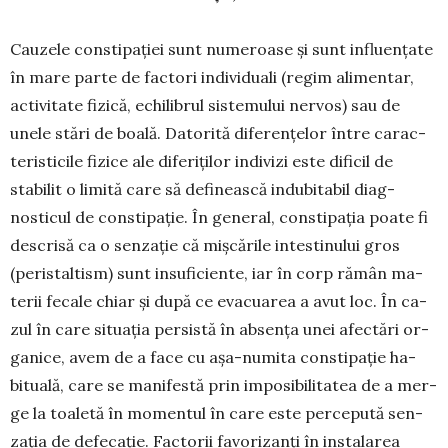
Cauzele constipației sunt numeroase și sunt in­fluențate
în mare parte de factori individuali (regim ali­mentar,
activitate fizică, echilibrul sistemului ner­vos) sau de
unele stări de boală. Datorită dife­rențelor între ca­rac­
teristicile fizice ale diferiților in­divizi este di­ficil de
stabilit o limită care să definească in­du­bi­tabil diag­
nosticul de constipație. În general, cons­ti­pa­ția poate fi
descrisă ca o sen­zație că mișcările intes­ti­nului gros
(peristaltism) sunt insuficiente, iar în corp ră­mân ma­
terii fecale chiar și după ce evacuarea a avut loc. În ca­
zul în care situația persistă în absența unei afectări or­
ganice, avem de a face cu așa-nu­mita cons­tipație ha­
bituală, care se manifestă prin im­po­si­bilitatea de a mer­
ge la toaletă în momentul în care este percepută sen­
zația de defecație. Factorii favo­ri­zanți în ins­ta­la­rea