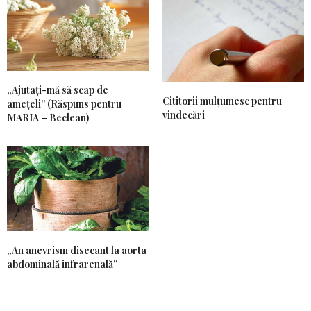
„Ajutați-mă să scap de
Cititorii mulțumesc pentru
amețeli” (Răspuns pentru
vindecări
MARIA – Beclean)
„An anevrism disecant la aorta
abdominală infrarenală”