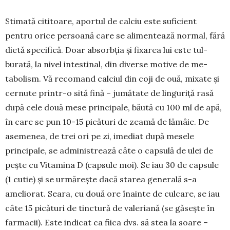
Stimată cititoare, aportul de calciu este suficient
pentru orice persoană care se alimentează normal, fără
dietă specifică. Doar absorbția și fixarea lui este tul­
burată, la nivel intestinal, din diverse motive de me­
tabolism. Vă recomand calciul din coji de ouă, mi­xate și
cernute printr-o sită fină – ju­mătate de lin­guriță rasă
după cele două mese prin­cipale, băută cu 100 ml de apă,
în care se pun 10-15 picături de zeamă de lămâie. De
asemenea, de trei ori pe zi, imediat după mesele
principale, se adminis­trea­ză câte o capsulă de ulei de
pește cu Vitamina D (capsule moi). Se iau 30 de capsule
(1 cutie) și se ur­mărește dacă sta­rea generală s-a
ameliorat. Seara, cu două ore înainte de culcare, se iau
câte 15 picături de tinctură de valeriană (se găsește în
farmacii). Este in­dicat ca fiica dvs. să stea la soare –