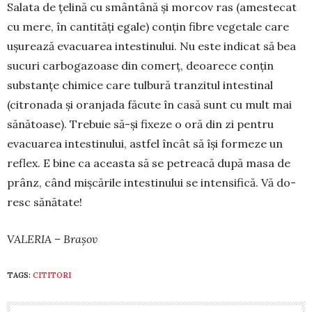
Sa­lata de țe­­lină cu smân­tână și morcov ras (ames­­tecat
cu me­re, în cantități egale) con­țin fibre ve­getale care
ușu­rea­ză evacuarea intestinului. Nu este indicat să bea
sucuri carbo­ga­zoase din comerț, de­oa­re­ce con­țin
substan­țe chimice care tul­bură tranzitul in­tes­tinal
(citro­na­da și oranjada făcute în casă sunt cu mult mai
sănătoase). Trebuie să-și fixeze o oră din zi pentru
evacuarea intestinului, astfel încât să își for­meze un
reflex. E bine ca aceasta să se petreacă după ma­sa de
prânz, când mișcările intestinului se in­ten­sifică. Vă do­
resc sănătate!
VALERIA – Brașov
TAGS:
CITITORI