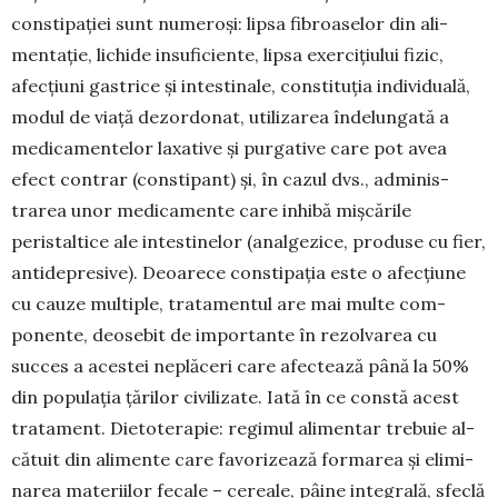
constipației sunt numeroși: lipsa fi­broa­selor din ali­­
mentație, lichide insuficiente, lipsa exer­cițiului fi­zic,
afecțiuni gastrice și intestinale, cons­ti­tu­ția in­di­vi­duală,
modul de viață dezordonat, utilizarea în­de­lun­ga­tă a
medicamentelor laxative și purgative care pot avea
efect contrar (constipant) și, în cazul dvs., ad­mi­nis­
trarea unor medicamente care in­hibă miș­cările
peristaltice ale intestinelor (anal­gezice, produse cu fier,
antidepresive). Deoarece cons­tipația este o afec­țiu­ne
cu cauze multiple, tratamentul are mai mul­te com­
ponente, deosebit de importante în re­zolvarea cu
succes a acestei neplăceri care afectează pâ­nă la 50%
din populația țărilor civilizate. Iată în ce cons­tă acest
tra­tament. Dieto­terapie: regimul alimen­tar trebuie al­
că­tuit din alimente care favori­zează for­marea și elimi­
narea materiilor fecale – cereale, pâi­ne integrală, sfec­lă