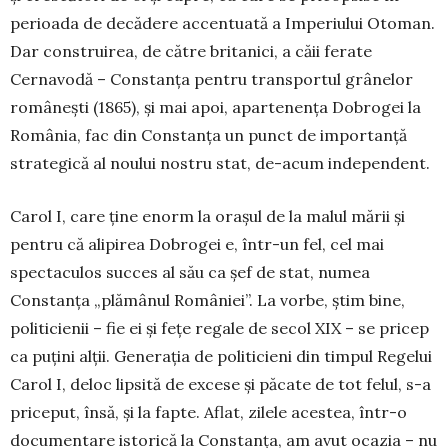
perioada de decădere accentuată a Imperiului Otoman.
Dar construirea, de către britanici, a căii ferate
Cernavodă – Constanța pentru transportul grânelor
românești (1865), și mai apoi, apartenența Dobrogei la
România, fac din Constanța un punct de importanță
strategică al noului nostru stat, de-acum independent.
Carol I, care ține enorm la orașul de la malul mării și
pentru că alipirea Dobrogei e, într-un fel, cel mai
spectaculos succes al său ca șef de stat, numea
Constanța „plămânul României”. La vorbe, știm bine,
politicienii – fie ei și fețe regale de secol XIX – se pricep
ca puțini alții. Generația de politicieni din timpul Regelui
Carol I, deloc lipsită de excese și păcate de tot felul, s-a
priceput, însă, și la fapte. Aflat, zilele acestea, într-o
documentare istorică la Constanța, am avut ocazia – nu