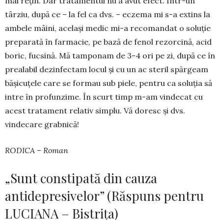
mai rețin. Dar tra­tamentul nu a avut efect. Într-un
târziu, după ce – la fel ca dvs. – eczema mi s-a extins la
ambele mâini, același medic mi-a re­co­mandat o soluție
preparată în farmacie, pe bază de fenol rezorcină, acid
boric, fucsină. Mă tam­ponam de 3-4 ori pe zi, după ce în
prealabil de­zin­fectam locul și cu un ac ste­ril spărgeam
bășicuțele care se formau sub piele, pen­tru ca soluția să
intre în profunzime. În scurt timp m-am vindecat cu
acest tratament re­lativ sim­plu. Vă do­­resc și dvs.
vindecare grabnică!
RODICA – Roman
„Sunt constipată din cauza
antidepresivelor” (Răspuns pentru
LUCIANA – Bistrița)