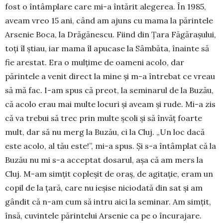
fost o întâmplare care mi-a întărit alegerea. În 1985,
aveam vreo 15 ani, când am ajuns cu mama la părintele
Arsenie Boca, la Drăgănescu. Fiind din Țara Făgărașului,
toți îl știau, iar mama îl apucase la Sâmbăta, înainte să
fie arestat. Era o mulțime de oameni acolo, dar
părintele a venit direct la mine și m-a întrebat ce vreau
să mă fac. I-am spus că preot, la seminarul de la Buzău,
că acolo erau mai multe locuri și aveam și rude. Mi-a zis
că va trebui să trec prin multe școli și să învăț foarte
mult, dar să nu merg la Buzău, ci la Cluj. „Un loc dacă
este acolo, al tău este!”, mi-a spus. Și s-a întâmplat că la
Buzău nu mi s-a acceptat dosarul, așa că am mers la
Cluj. M-am simțit copleșit de oraș, de agitație, eram un
copil de la țară, care nu ieșise niciodată din sat și am
gândit că n-am cum să intru aici la seminar. Am simțit,
însă, cuvintele părintelui Arsenie ca pe o încurajare.