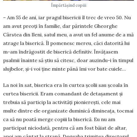
Împărtășind copiii
– Am 55 de ani, iar pragul bisericii îl trec de vreo 50. Nu
am avut preoți în familie, dar părintele Gheor­ghe
Cârstea din Ileni, satul meu, a avut un fel anume de a mă
atrage la biserică. Îl pomenesc mereu, căci datorită lui
m-am îndrăgostit de biserică definitiv. Învățasem
psalmii înainte să știu să citesc, doar auzindu-i în timpul
slujbelor, și-i voi ține minte până îmi vor bate cuiele…
La noi în sat, biserica era în curtea școlii sau școala în
curtea bisericii. Eram comandant de detașament și
trebuia să particip la activități pionierești, cele mai
multe dintre ele organizate duminică dimineața, tocmai
ca să nu poată merge copiii la biserică. Eu nu am
participat niciodată, pentru că am fost băiat de altar,
apoi am cântat la strană. Degeaba trimitea directorul