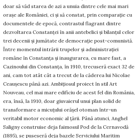
doar să văd starea de azi a unuia dintre cele mai mari
orașe ale României, ci și să constat, prin comparație cu
documentele de epocă, contrastul flagrant dintre
dezvoltarea Constanței în anii antebelici și bilanțul celor
trei decenii și jumătate de democrație post-comunistă.
Între momentul intrării trupelor și administrației
române în Constanța și inaugurarea, cu mare fast, a
Cazinoului din Constanța, în 1910, trecuseră exact 32 de
ani, cam tot atât cât a trecut de la căderea lui Nicolae
Ceaușescu până azi. Ambițiosul proiect în stil Art
Nouveau, cel mai mare edificiu de acest fel din România,
era, însă, la 1910, doar giuvaierul unui plan solid de
transformare a micuțului orășel otoman într-un
veritabil motor economic al țării. Până atunci, Anghel
Saligny construise deja faimosul Pod de la Cernavodă
(1895), se puseseră deja bazele Serviciului Maritim