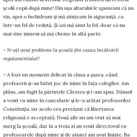
școlii copii după mine! Din ușa altarului le spuneam că nu
vin, apoi o închideam și mă simțeam în siguranță, ca
într-un fel de redută. Și azi mă simt la fel, doar că nu
mai vine nimeni să mă cheme în altă parte.
– N-ați avut probleme la școală din cauza încălcării
regulamentului?
– A fost un moment delicat în clasa a șasea, când
profesorii și-au bătut joc de mine în fața colegilor. Am
plâns, am fugit la părintele Cârstea și i-am spus. Dânsul
a venit cu mine în cancelarie și le-a arătat profesorilor
Constituția, iar acolo era prevăzut că libertatea
religioasă e acceptată. Două zile nu am vrut să mai
merg la școală, dar în a treia zi au venit directorul cu
profesoarele după mine și de atunci am avut liniște. Ba