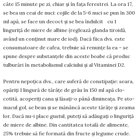
câte 15 minute pe zi, chiar și în fața fe­res­trei. La ora 17,
se bea un ceai de nuci: cojile de la 5-6 nuci se pun în 300
ml apă, se face un decoct și se bea în­dulcit cu 1
linguriță de miere de albine (re­glează glan­­da tiroidă,
având un con­ținut mare de iod). Dacă fii­ca dvs. este
consumatoare de ca­fea, tre­buie să re­nun­țe la ea – se
spune despre substan­țele din aceste boa­be că pro­duc
tul­bu­rări în meta­bo­lis­­mul calciului și al Vi­ta­minei D2.
Pentru nepoțica dvs., care su­feră de constipație: seara,
opăriți 1 lingură de tărâțe de grâu în 150 ml apă clo­
cotită, acoperiți cana și lăsați-o până di­mi­nea­ța. Pe sto­
ma­cul gol, se beau și se mănâncă aces­te tă­râțe și zea­ma
lor. Dacă nu-i pla­ce gustul, puteți să adă­u­gați o lin­gu­riță
de miere de al­bi­ne. Din can­titatea totală de ali­men­te,
25% trebuie să fie for­mată din fruc­te și legume cru­de.