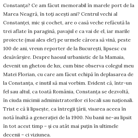
Constanța? Ce am făcut memorabil în marele port de la
Marea Neagră, în toți acești ani? Centrul vechi al
Constanței, mic și cochet, are o casă veche refăcută la
trei aflate în paragină, pavajul e ca vai de el, iar marile
proiecte (mai ales ele!) pe urmele cărora să vină, peste
100 de ani, vreun reporter de la București, lipsesc cu
desăvârșire. Despre haosul urbanistic de la Mamaia,
devenit un ghetou de lux, cum bine observa colegul meu
Matei Florian, cu care am făcut echipă în deplasarea de
la Constanța, e inutil să mai vorbim. Evident că, într-un
fel sau altul, ca toată România, Constanța se dezvoltă,
în ciuda micimii administratorilor ei locali sau naționali.
Trist e că îi lipsește, ca întregii țării, visarea aceea în
notă înaltă a generației de la 1900. Nu banii ne-au lipsit
în tot acest timp – și cu atât mai puțin în ultimele
decenii – ci viziunea.