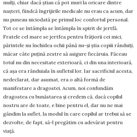
mulți, chiar dacă știau că pot muri la oricare dintre
nașteri, fiindcă îngrijirile medicale nu erau ca acum, dar
nu puneau niciodată pe primul loc confortul personal.
Tot ce se întâmpla se întâmpla în spirit de jertfă.
Fratele cel mare se jertfea pentru frățiorii cei mici,
părintele nu închidea ochii până nu-și știa copiii rânduiți,
măcar câte puțină zestre să asigure fiecăruia. Făceau
totul nu din necesitate exterioară, ci din una interioară,
că așa era rânduiala în sufletul lor. Iar sacrificiul acesta,
nedeclarat, dar asumat, era o altă formă de
manifestare a dragostei. Acum, noi confundăm
dragostea cu bunăstarea și credem că, dacă copilul
nostru are de toate, e bine pentru el, dar nu ne mai
gândim la suflet, la modul în care copilul ar trebui să se
dezvolte, de fapt, să-l pregătim cu adevărat pentru
viață.