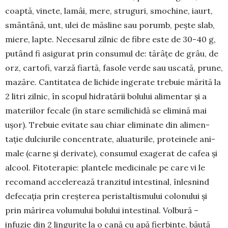
coaptă, vinete, la­mâi, mere, stru­guri, smochine, iaurt,
smântână, unt, ulei de măsline sau porumb, pește slab,
miere, lapte. Ne­ce­sarul zilnic de fibre este de 30-40 g,
pu­tând fi asigurat prin consumul de: tă­râțe de grâu, de
orz, cartofi, varză fiartă, fasole ver­de sau us­cată, prune,
mazăre. Can­ti­tatea de li­chide in­gerate trebuie mărită la
2 litri zil­nic, în scopul hidra­tă­rii bolului alimentar și a
ma­teriilor fecale (în stare se­milichidă se elimină mai
ușor). Trebuie evitate sau chiar eliminate din ali­men­
tație dulciurile concen­tra­te, aluaturile, proteinele ani­
male (carne și deri­vate), con­sumul exagerat de cafea și
alcool. Fito­terapie: plan­tele medicinale pe care vi le
recomand accelerează tranzitul intestinal, înlesnind
de­fecația prin creșterea peristaltismului colonului și
prin mărirea vo­lu­mului bolului intestinal. Vol­bură –
infuzie din 2 lingurițe la o cană cu apă fier­binte, băută