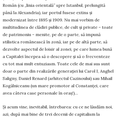
Român (cu „linia orientală” spre Istanbul, prelungită
până la Alexandria), iar portul fusese extins și
modernizat între 1895 și 1909. Nu mai vorbim de
multitudinea de clădiri publice, de cult și private – toate
de patrimoniu – menite, pe de o parte, să impună
stilistica românească în zonă, iar pe de altă parte, să
dezvolte aspectul de loisir al zonei, pe care lumea bună
a Capitalei începea să o descopere și să o frecventeze
cu tot mai mult entuziasm. Toate cele de mai sus sunt
doar o parte din realizările generației lui Carol I, Anghel
Saligny, Daniel Renard (arhitectul Cazinoului) sau Mihail
Kogălniceanu (un mare promotor al Constanței, care
avea câteva case personale în oraș!)…
Și acum vine, inevitabil, întrebarea: cu ce ne lăudăm noi,
azi, după mai bine de trei decenii de capitalism la