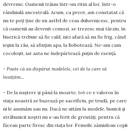
devreme. Oamenii trăiau într-un ritm al lor, într-o
rânduială ancestrală. Acum, ca preot, am constatat că
nu te poți ține de un astfel de ceas duhovnicesc, pentru
că oamenii au devenit comozi, se trezesc mai târziu, în
biserică trebuie să fie cald, nici afară să nu fie frig, când
ieșim la râu, să sfințim apa, la Bobotează. Ne-am cam
cocoloșit, iar asta ne îndepărtează puțin de esență.
– Poate că au dispărut modelele, cei de la care să
învățăm…
– De la naștere și până la moarte, tot ce e valoros în
viața noastră se bazează pe sacrificiu, pe trudă, pe care
ni le asumăm sau nu. Dacă ne uităm la modele, bunicii și
străbunicii noștri nu s-au ferit de greutăți, pentru că
făceau parte firesc din viața lor. Femeile zămisleau copii