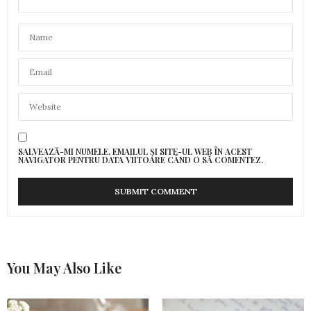
SALVEAZĂ-MI NUMELE, EMAILUL ȘI SITE-UL WEB ÎN ACEST
NAVIGATOR PENTRU DATA VIITOARE CÂND O SĂ COMENTEZ.
You May Also Like