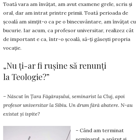
Toată vara am învățat, am avut examene grele, scris și
oral, dar am intrat printre primii. Toată perioada de
școală am simțit-o ca pe o binecuvântare, am învățat cu
bucurie. Iar acum, ca profesor universitar, realizez cât
de important e ca, într-o școală, să-ți găsești propria
vocație.
„Nu ți-ar fi rușine să renunți
la Teologie?”
– Născut în Țara Făgărașului, seminarist la Cluj, apoi
profesor universitar la Sibiu. Un drum fără abatere. N-au
existat și ispite?
– Când am terminat
seminarul, a apărut și