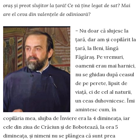
oraș și preot slujitor la țară! Ce vă ține legat de sat? Mai
are el ceva din valențele de odinioară?
– Nu doar că slujesc la
țară, dar am și copilărit la
țară, la Ileni, lângă
Făgăraș. Pe vremuri,
oamenii erau mai harnici,
nu se ghidau după ceasul
de pe perete, lipsit de
viață, ci de cel al naturii,
un ceas duhovnicesc. Îmi
amintesc cum, în
copilăria mea, slujba de Înviere era la 4 dimineața, iar
cele din ziua de Crăciun și de Bobotează, la ora 5
dimineața, și nimeni nu se plângea că sunt prea