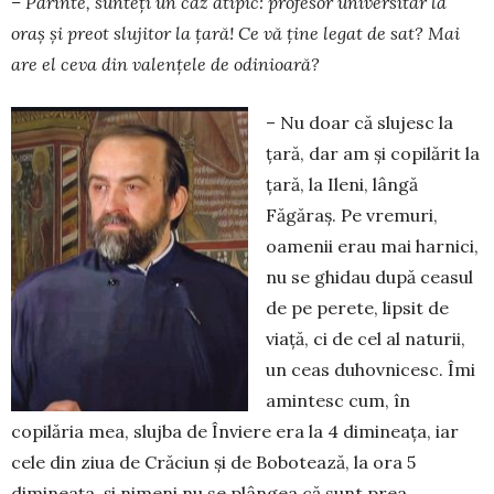
– Părinte, sunteți un caz atipic: profesor universitar la
oraș și preot slujitor la țară! Ce vă ține legat de sat? Mai
are el ceva din valențele de odinioară?
– Nu doar că slujesc la
țară, dar am și copilărit la
țară, la Ileni, lângă
Făgăraș. Pe vremuri,
oamenii erau mai harnici,
nu se ghidau după ceasul
de pe perete, lipsit de
viață, ci de cel al naturii,
un ceas duhovnicesc. Îmi
amintesc cum, în
copilăria mea, slujba de Înviere era la 4 dimineața, iar
cele din ziua de Crăciun și de Bobotează, la ora 5
dimineața, și nimeni nu se plângea că sunt prea