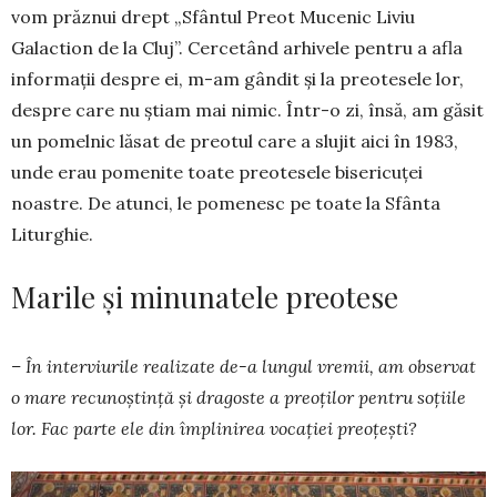
vom prăznui drept „Sfântul Preot Mucenic Liviu
Galaction de la Cluj”. Cercetând arhivele pentru a afla
informații despre ei, m-am gândit și la preotesele lor,
despre care nu știam mai nimic. Într-o zi, însă, am găsit
un pomelnic lăsat de preotul care a slujit aici în 1983,
unde erau pomenite toate preotesele bisericuței
noastre. De atunci, le pomenesc pe toate la Sfânta
Liturghie.
Marile și minunatele preotese
– În interviurile realizate de-a lungul vremii, am observat
o mare recunoștință și dragoste a preoților pentru soțiile
lor. Fac parte ele din împlinirea vocației preoțești?