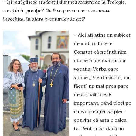
– Își mai găsesc studenții dumneavoastră de la Teologie,
vocația în preoție? Nu li se pare o meserie cumva
învechită, în afara vremurilor de azi?
– Aici ați atins un subiect
delicat, o durere.
Constat că ne întâlnim
din ce în ce mai rar cu
vocația. Vorba care
spune „Preot născut, nu
făcut” nu mai prea pare
de actualitate. E
important, când pleci pe
calea preoției, să pleci
convins că asta e calea
ta. Pentru că, dacă nu