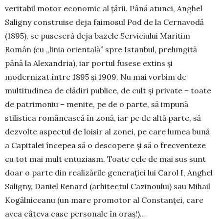
veritabil motor economic al țării. Până atunci, Anghel
Saligny construise deja faimosul Pod de la Cernavodă
(1895), se puseseră deja bazele Serviciului Maritim
Român (cu „linia orientală” spre Istanbul, prelungită
până la Alexandria), iar portul fusese extins și
modernizat între 1895 și 1909. Nu mai vorbim de
multitudinea de clădiri publice, de cult și private – toate
de patrimoniu – menite, pe de o parte, să impună
stilistica românească în zonă, iar pe de altă parte, să
dezvolte aspectul de loisir al zonei, pe care lumea bună
a Capitalei începea să o descopere și să o frecventeze
cu tot mai mult entuziasm. Toate cele de mai sus sunt
doar o parte din realizările generației lui Carol I, Anghel
Saligny, Daniel Renard (arhitectul Cazinoului) sau Mihail
Kogălniceanu (un mare promotor al Constanței, care
avea câteva case personale în oraș!)…