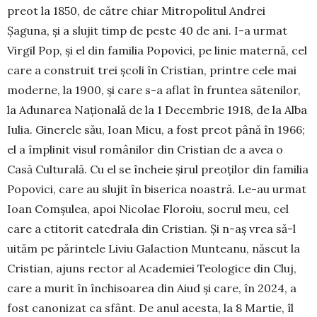
preot la 1850, de către chiar Mitropolitul Andrei
Șaguna, și a slujit timp de peste 40 de ani. I-a urmat
Virgil Pop, și el din familia Popovici, pe linie maternă, cel
care a construit trei școli în Cristian, printre cele mai
moderne, la 1900, și care s-a aflat în fruntea sătenilor,
la Adunarea Națională de la 1 Decembrie 1918, de la Alba
Iulia. Ginerele său, Ioan Micu, a fost preot până în 1966;
el a împlinit visul românilor din Cristian de a avea o
Casă Culturală. Cu el se încheie șirul preoților din familia
Popovici, care au slujit în biserica noastră. Le-au urmat
Ioan Comșulea, apoi Nicolae Floroiu, socrul meu, cel
care a ctitorit catedrala din Cristian. Și n-aș vrea să-l
uităm pe părintele Liviu Galaction Munteanu, născut la
Cristian, ajuns rector al Academiei Teologice din Cluj,
care a murit în închisoarea din Aiud și care, în 2024, a
fost canonizat ca sfânt. De anul acesta, la 8 Martie, îl