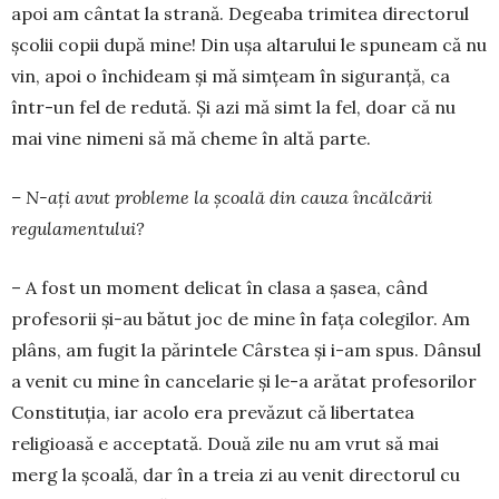
apoi am cântat la strană. Degeaba trimitea directorul
școlii copii după mine! Din ușa altarului le spuneam că nu
vin, apoi o închideam și mă simțeam în siguranță, ca
într-un fel de redută. Și azi mă simt la fel, doar că nu
mai vine nimeni să mă cheme în altă parte.
– N-ați avut probleme la școală din cauza încălcării
regulamentului?
– A fost un moment delicat în clasa a șasea, când
profesorii și-au bătut joc de mine în fața colegilor. Am
plâns, am fugit la părintele Cârstea și i-am spus. Dânsul
a venit cu mine în cancelarie și le-a arătat profesorilor
Constituția, iar acolo era prevăzut că libertatea
religioasă e acceptată. Două zile nu am vrut să mai
merg la școală, dar în a treia zi au venit directorul cu