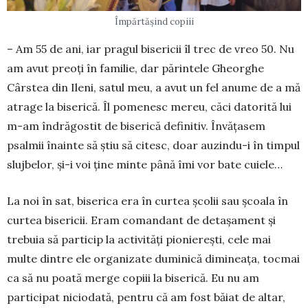
Împărtășind copiii
– Am 55 de ani, iar pragul bisericii îl trec de vreo 50. Nu
am avut preoți în familie, dar părintele Gheor­ghe
Cârstea din Ileni, satul meu, a avut un fel anume de a mă
atrage la biserică. Îl pomenesc mereu, căci datorită lui
m-am îndrăgostit de biserică definitiv. Învățasem
psalmii înainte să știu să citesc, doar auzindu-i în timpul
slujbelor, și-i voi ține minte până îmi vor bate cuiele…
La noi în sat, biserica era în curtea școlii sau școala în
curtea bisericii. Eram comandant de detașament și
trebuia să particip la activități pionierești, cele mai
multe dintre ele organizate duminică dimineața, tocmai
ca să nu poată merge copiii la biserică. Eu nu am
participat niciodată, pentru că am fost băiat de altar,