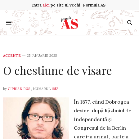
Intra
aici
pe site ul vechi "Formula AS"
ACCENTE
25 IANUARIE 2025
O chestiune de visare
by
CIPRIAN RUS
, NUMĂRUL
1652
În 1877, când Dobrogea
devine, după Războiul de
Independență și
Congresul de la Berlin
care i-a urmat, parte a