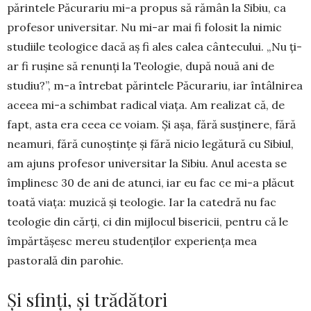
părintele Păcurariu mi-a propus să rămân la Sibiu, ca
profesor universitar. Nu mi-ar mai fi folosit la nimic
studiile teologice dacă aș fi ales calea cântecului. „Nu ți-
ar fi rușine să renunți la Teologie, după nouă ani de
studiu?”, m-a întrebat părintele Păcurariu, iar întâlnirea
aceea mi-a schimbat radical viața. Am realizat că, de
fapt, asta era ceea ce voiam. Și așa, fără susținere, fără
neamuri, fără cunoștințe și fără nicio legătură cu Sibiul,
am ajuns profesor universitar la Sibiu. Anul acesta se
împlinesc 30 de ani de atunci, iar eu fac ce mi-a plăcut
toată viața: muzică și teologie. Iar la catedră nu fac
teologie din cărți, ci din mijlocul bisericii, pentru că le
împărtășesc mereu studenților experiența mea
pastorală din parohie.
Și sfinți, și trădători