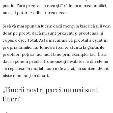
pustiu. Fără preoteasa mea și fără încurajarea familiei,
nu aș fi putut ieși din starea aceea.
Și să vă mai spun un lucru: dacă mergi la biserică și îl vezi
doar pe preot, dacă nu sunt prezenți și preoteasa, și
copiii, e eșec total. Asta înseamnă că preotul a eșuat în
propria familie. Iar lumea e foarte atentă la gesturile
preoților, poți să faci mult bine prin exemplul tău. Însă,
dacă spunem predici frumoase și învățăturile din ele nu
se regăsesc în modul nostru de a trăi, nu suntem decât
niște mincinoși ordinari.
„Tinerii noștri parcă nu mai sunt
tineri”