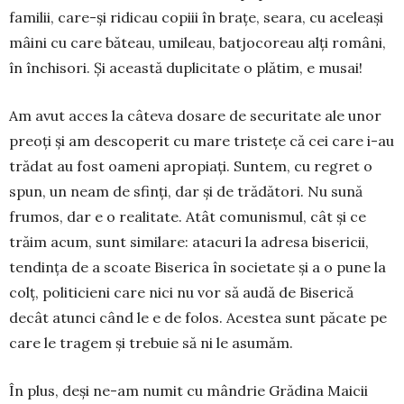
familii, care-și ridicau copiii în brațe, seara, cu aceleași
mâini cu care băteau, umileau, batjocoreau alți români,
în închisori. Și această duplicitate o plătim, e musai!
Am avut acces la câteva dosare de securitate ale unor
preoți și am descoperit cu mare tristețe că cei care i-au
trădat au fost oameni apropiați. Suntem, cu regret o
spun, un neam de sfinți, dar și de trădători. Nu sună
frumos, dar e o realitate. Atât comunismul, cât și ce
trăim acum, sunt similare: atacuri la adresa bisericii,
tendința de a scoate Biserica în societate și a o pune la
colț, politicieni care nici nu vor să audă de Biserică
decât atunci când le e de folos. Acestea sunt păcate pe
care le tragem și trebuie să ni le asumăm.
În plus, deși ne-am numit cu mândrie Grădina Maicii