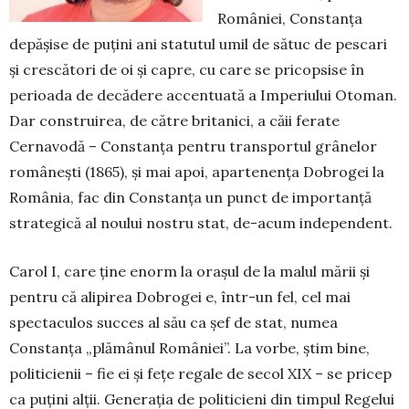
României, Constanța
depășise de puțini ani statutul umil de sătuc de pescari
și crescători de oi și capre, cu care se pricopsise în
perioada de decădere accentuată a Imperiului Otoman.
Dar construirea, de către britanici, a căii ferate
Cernavodă – Constanța pentru transportul grânelor
românești (1865), și mai apoi, apartenența Dobrogei la
România, fac din Constanța un punct de importanță
strategică al noului nostru stat, de-acum independent.
Carol I, care ține enorm la orașul de la malul mării și
pentru că alipirea Dobrogei e, într-un fel, cel mai
spectaculos succes al său ca șef de stat, numea
Constanța „plămânul României”. La vorbe, știm bine,
politicienii – fie ei și fețe regale de secol XIX – se pricep
ca puțini alții. Generația de politicieni din timpul Regelui