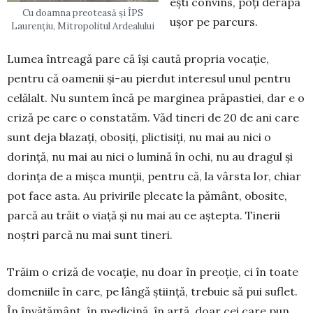
ești convins, poți derapa
Cu doamna preoteasă și ÎPS
ușor pe parcurs.
Laurențiu, Mitropolitul Ardealului
Lumea întreagă pare că își caută propria vocație,
pentru că oamenii și-au pierdut interesul unul pentru
celălalt. Nu suntem încă pe marginea prăpastiei, dar e o
criză pe care o constatăm. Văd tineri de 20 de ani care
sunt deja blazați, obosiți, plictisiți, nu mai au nici o
dorință, nu mai au nici o lumină în ochi, nu au dragul și
dorința de a mișca munții, pentru că, la vârsta lor, chiar
pot face asta. Au privirile plecate la pământ, obosite,
parcă au trăit o viață și nu mai au ce aștepta. Tinerii
noștri parcă nu mai sunt tineri.
Trăim o criză de vocație, nu doar în preoție, ci în toate
domeniile în care, pe lângă știință, trebuie să pui suflet.
În învățământ, în medicină, în artă, doar cei care pun