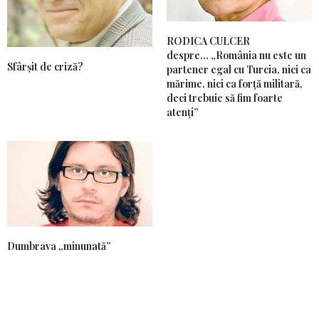
RODICA CULCER
despre… „România nu este un
Sfârșit de criză?
partener egal cu Turcia, nici ca
mărime, nici ca forță militară,
deci trebuie să fim foarte
atenți”
Dumbrava „minunată”