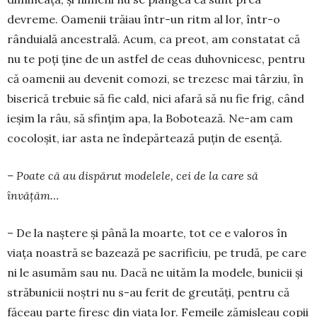
devreme. Oamenii trăiau într-un ritm al lor, într-o
rânduială ancestrală. Acum, ca preot, am constatat că
nu te poți ține de un astfel de ceas duhovnicesc, pentru
că oamenii au devenit comozi, se trezesc mai târziu, în
biserică trebuie să fie cald, nici afară să nu fie frig, când
ieșim la râu, să sfințim apa, la Bobotează. Ne-am cam
cocoloșit, iar asta ne îndepărtează puțin de esență.
– Poate că au dispărut modelele, cei de la care să
învățăm…
– De la naștere și până la moarte, tot ce e valoros în
viața noastră se bazează pe sacrificiu, pe trudă, pe care
ni le asumăm sau nu. Dacă ne uităm la modele, bunicii și
străbunicii noștri nu s-au ferit de greutăți, pentru că
făceau parte firesc din viața lor. Femeile zămisleau copii