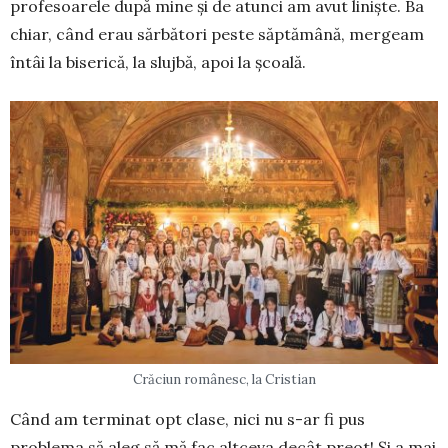
profesoarele după mine și de atunci am avut liniște. Ba
chiar, când erau sărbători peste săptămână, mergeam
întâi la biserică, la slujbă, apoi la școală.
Crăciun românesc, la Cristian
Când am terminat opt clase, nici nu s-ar fi pus
problema să aleg să mă fac altceva decât preot! Și a mai