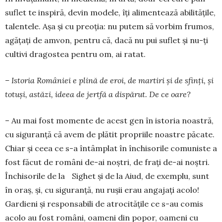
suflet te inspiră, devin modele, îți alimentează abilitățile,
talentele. Așa și cu preoția: nu putem să vorbim frumos,
agățați de amvon, pentru că, dacă nu pui suflet și nu-ți
cultivi dragostea pentru om, ai ratat.
– Istoria României e plină de eroi, de martiri și de sfinți, și
totuși, astăzi, ideea de jertfă a dispărut. De ce oare?
– Au mai fost momente de acest gen în istoria noastră,
cu siguranță că avem de plătit propriile noastre păcate.
Chiar și ceea ce s-a întâmplat în închisorile comuniste a
fost făcut de români de-ai noștri, de frați de-ai noștri.
Închisorile de la Sighet și de la Aiud, de exemplu, sunt
în oraș, și, cu siguranță, nu rușii erau angajați acolo!
Gardieni și responsabili de atrocitățile ce s-au comis
acolo au fost români, oameni din popor, oameni cu