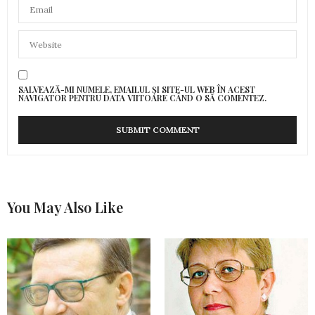
SALVEAZĂ-MI NUMELE, EMAILUL ȘI SITE-UL WEB ÎN ACEST
NAVIGATOR PENTRU DATA VIITOARE CÂND O SĂ COMENTEZ.
You May Also Like