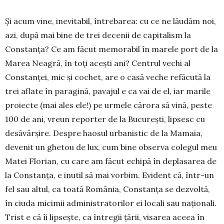
Și acum vine, inevitabil, întrebarea: cu ce ne lăudăm noi,
azi, după mai bine de trei decenii de capitalism la
Constanța? Ce am făcut memorabil în marele port de la
Marea Neagră, în toți acești ani? Centrul vechi al
Constanței, mic și cochet, are o casă veche refăcută la
trei aflate în paragină, pavajul e ca vai de el, iar marile
proiecte (mai ales ele!) pe urmele cărora să vină, peste
100 de ani, vreun reporter de la București, lipsesc cu
desăvârșire. Despre haosul urbanistic de la Mamaia,
devenit un ghetou de lux, cum bine observa colegul meu
Matei Florian, cu care am făcut echipă în deplasarea de
la Constanța, e inutil să mai vorbim. Evident că, într-un
fel sau altul, ca toată România, Constanța se dezvoltă,
în ciuda micimii administratorilor ei locali sau naționali.
Trist e că îi lipsește, ca întregii țării, visarea aceea în