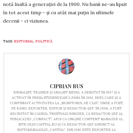
notă înaltă a generației de la 1900. Nu banii ne-au lipsit
în tot acest timp – și cu atât mai puțin în ultimele
decenii – ci viziunea.
TAGS:
EDITORIAL
,
POLITICĂ
CIPRIAN RUS
JURNALIST, TRAINER ŞI ANALIST MEDIA. A DEBUTAT ÎN 1997 ŞI A
ACTIVAT ÎN PRESA STUDENŢEASCĂ PÂNĂ ÎN 2001, DUPĂ CARE ŞI-A
CONTINUAT ACTIVITATEA LA „MONITORUL DE CLUJ”, UNDE A FOST,
PE RÂND, REPORTER, EDITOR ŞI REDACTOR-ŞEF. ÎN 2008, A FOST
RECRUTAT ÎN CADRUL TRUSTULUI RINGIER, CA REDACTOR-ŞEF AL
PUBLICAŢIEI „COMPACT”, APOI CA ONLINE CONTENT MANAGER AL
SITE-ULUI CAPITAL.RO ŞI CA REDACTOR-ŞEF ADJUNCT AL
SĂPTĂMÂNALULUI „CAPITAL”. DIN 2010 ESTE REPORTER LA