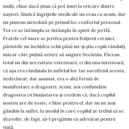
mulți, chiar dacă știau că pot muri la oricare dintre
nașteri, fiindcă îngrijirile medicale nu erau ca acum, dar
nu puneau niciodată pe primul loc confortul personal.
Tot ce se întâmpla se întâmpla în spirit de jertfă.
Fratele cel mare se jertfea pentru frățiorii cei mici,
părintele nu închidea ochii până nu-și știa copiii rânduiți,
măcar câte puțină zestre să asigure fiecăruia. Făceau
totul nu din necesitate exterioară, ci din una interioară,
că așa era rânduiala în sufletul lor. Iar sacrificiul acesta,
nedeclarat, dar asumat, era o altă formă de
manifestare a dragostei. Acum, noi confundăm
dragostea cu bunăstarea și credem că, dacă copilul
nostru are de toate, e bine pentru el, dar nu ne mai
gândim la suflet, la modul în care copilul ar trebui să se
dezvolte, de fapt, să-l pregătim cu adevărat pentru
viață.