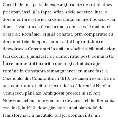
Carol I, deloc lipsită de excese și păcate de tot felul, s-a
priceput, însă, și la fapte. Aflat, zilele acestea, într-o
documentare istorică la Constanța, am avut ocazia – nu
doar să văd starea de azi a unuia dintre cele mai mari
orașe ale României, ci și să constat, prin comparație cu
documentele de epocă, contrastul flagrant dintre
dezvoltarea Constanței în anii antebelici și bilanțul celor
trei decenii și jumătate de democrație post-comunistă.
Între momentul intrării trupelor și administrației
române în Constanța și inaugurarea, cu mare fast, a
Cazinoului din Constanța, în 1910, trecuseră exact 32 de
ani, cam tot atât cât a trecut de la căderea lui Nicolae
Ceaușescu până azi. Ambițiosul proiect în stil Art
Nouveau, cel mai mare edificiu de acest fel din România,
era, însă, la 1910, doar giuvaierul unui plan solid de
transformare a micuțului orășel otoman într-un