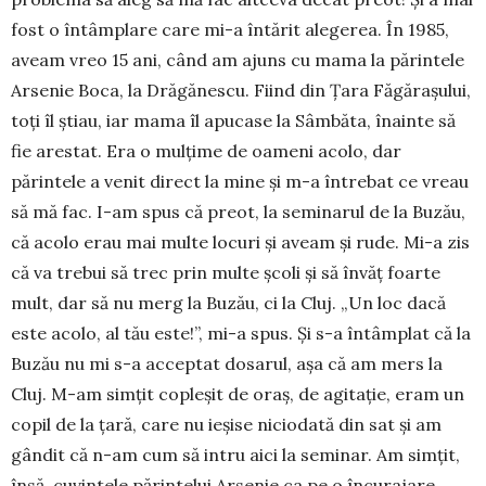
fost o întâmplare care mi-a întărit alegerea. În 1985,
aveam vreo 15 ani, când am ajuns cu mama la părintele
Arsenie Boca, la Drăgănescu. Fiind din Țara Făgărașului,
toți îl știau, iar mama îl apucase la Sâmbăta, înainte să
fie arestat. Era o mulțime de oameni acolo, dar
părintele a venit direct la mine și m-a întrebat ce vreau
să mă fac. I-am spus că preot, la seminarul de la Buzău,
că acolo erau mai multe locuri și aveam și rude. Mi-a zis
că va trebui să trec prin multe școli și să învăț foarte
mult, dar să nu merg la Buzău, ci la Cluj. „Un loc dacă
este acolo, al tău este!”, mi-a spus. Și s-a întâmplat că la
Buzău nu mi s-a acceptat dosarul, așa că am mers la
Cluj. M-am simțit copleșit de oraș, de agitație, eram un
copil de la țară, care nu ieșise niciodată din sat și am
gândit că n-am cum să intru aici la seminar. Am simțit,
însă, cuvintele părintelui Arsenie ca pe o încurajare.