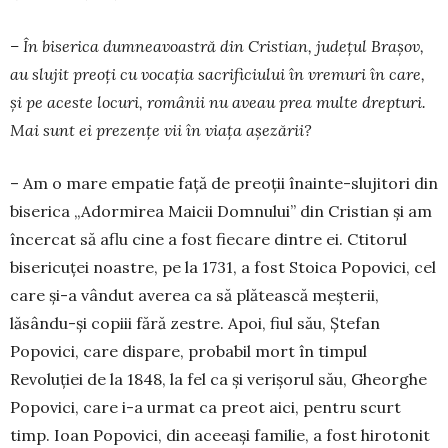
– În biserica dumneavoastră din Cristian, județul Brașov,
au slujit preoți cu vocația sacrificiului în vremuri în care,
și pe aceste locuri, românii nu aveau prea multe drepturi.
Mai sunt ei prezențe vii în viața așezării?
– Am o mare empatie față de preoții înainte-slujitori din
biserica „Adormirea Maicii Domnului” din Cristian și am
încercat să aflu cine a fost fiecare dintre ei. Ctitorul
bisericuței noastre, pe la 1731, a fost Stoica Popovici, cel
care și-a vândut averea ca să plătească meșterii,
lăsându-și copiii fără zestre. Apoi, fiul său, Ștefan
Popovici, care dispare, probabil mort în timpul
Revoluției de la 1848, la fel ca și verișorul său, Gheorghe
Popovici, care i-a urmat ca preot aici, pentru scurt
timp. Ioan Popovici, din aceeași familie, a fost hirotonit