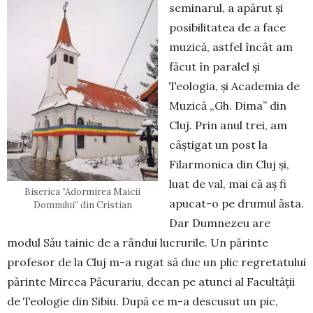
seminarul, a apărut și
posibilitatea de a face
muzică, astfel încât am
făcut în paralel și
Teologia, și Academia de
Muzică „Gh. Dima” din
Cluj. Prin anul trei, am
câștigat un post la
Filarmonica din Cluj și,
luat de val, mai că aș fi
Biserica ”Adormirea Maicii
apucat-o pe drumul ăsta.
Domnului” din Cristian
Dar Dumnezeu are
modul Său tainic de a rândui lucrurile. Un părinte
profesor de la Cluj m-a rugat să duc un plic regretatului
părinte Mircea Păcurariu, decan pe atunci al Facultății
de Teologie din Sibiu. După ce m-a descusut un pic,