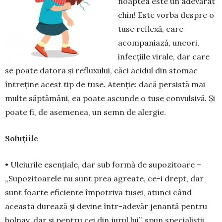
noaptea este un ade­vărat
chin! Este vorba despre o
tuse reflexă, care
acompaniază, uneori,
infecțiile virale, dar care
se poate datora și re­fluxului, căci acidul din stomac
între­ține acest tip de tuse. Atenție: dacă per­sistă mai
multe săptămâni, ea poa­te ascunde o tuse con­vul­sivă. Și
poate fi, de ase­me­nea, un semn de aler­gie.
Soluțiile
• Uleiurile esențiale, dar sub for­mă de su­pozitoare –
„Supozitoa­rele nu sunt prea agre­ate, ce-i drept, dar
sunt foarte eficiente împotriva tusei, atunci când
aceasta durează și devine într-adevăr jenantă pentru
bolnav, dar și pentru cei din jurul lui”, spun spe­cialiștii.