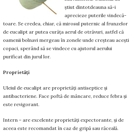
știut din­tot­deauna să-i
aprecieze puterile vin­decă­
toare. Se cre­dea, chiar, că mirosul pu­ternic al frun­zelor
de eucalipt ar putea curăța aerul de otră­vuri, astfel că
oame­nii bolnavi mer­geau în zonele unde creș­teau acești
copaci, spe­rând să se vin­dece cu ajutorul ae­rului
purificat din jurul lor.
Proprietăți
Uleiul de eucalipt are proprietăți antiseptice și
antibacteriene. Face pof­tă de mâncare, reduce febra și
este revigorant.
Intern – are excelente proprietăți expectorante, și de
aceea este re­co­mandat în caz de gripă sau răceală.