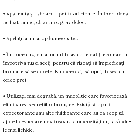
• Apă multă și răbdare – pot fi su­ficiente. În fond, dacă
nu luați ni­mic, chiar nu e grav deloc.
• Apelați la un sirop ho­meo­patic.
• În orice caz, nu la un antitusiv co­dei­nat (recomandat
împotriva tusei seci), pen­tru că riscați să împiedicați
bronhiile să se curețe! Nu încercați să opriți tusea cu
orice preț!
• Utilizați, mai degrabă, un mu­co­litic care favorizează
eliminarea secrețiilor bron­șice. Există siropuri
expectorante sau alte fluidi­zante care au ca scop să
ajute la evacuarea mai ușoară a muco­zităților, făcându-
le mai lichide.