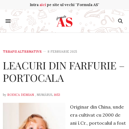
Intra
aici
pe site ul vechi "Formula AS"
TERAPII ALTERNATIVE
8 FEBRUARIE 2025
LEACURI DIN FARFURIE –
PORTOCALA
by
RODICA DEMIAN
, NUMĂRUL
1653
Originar din China, unde
era cultivat cu 2000 de
ani î.Cr., portocalul a fost