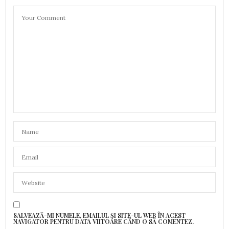
SALVEAZĂ-MI NUMELE, EMAILUL ȘI SITE-UL WEB ÎN ACEST
NAVIGATOR PENTRU DATA VIITOARE CÂND O SĂ COMENTEZ.