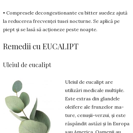
• Compresele decongestionante cu bitter su­e­dez ajută
la reducerea frecvenței tusei nocturne. Se aplică pe
piept și se lasă să acționeze peste noap­­te.
Remedii cu EUCALIPT
Uleiul de eucalipt
Uleiul de eucalipt are
utilizări me­dicale mul­tiple.
Este ex­tras din glan­dele
oleifere ale frun­zelor ma­
ture, ce­nușii-ver­zui, și este
răs­pân­dit astăzi și în Eu­ropa
sau America. Oamenii au