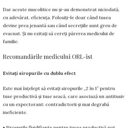
Dar aceste mucolitice nu și-au demonstrat niciodată,
cu adevărat, eficiența. Folosiți-le doar când tusea
devine prea jenantă sau când secre­țiile sunt greu de
eva­cuat. Și nu ezitați să cereți părerea medicului de
familie.
Recomandările medicului ORL-ist
Evitați siropurile cu dublu efect
Este mai înțelept să evi­tați siro­purile „2 în 1” pentru
tuse productivă și tuse seacă, care asociază un antitu­siv
cu un expectorant: contradictorii și mai degrabă
ineficiente.
• Siropurile fluidifiante pentru tusea pro­ductivă pot