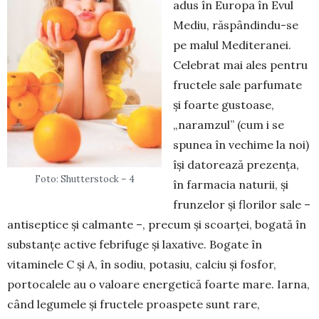
adus în Europa în Evul
Mediu, răspândindu-se
pe malul Medi­tera­nei.
Celebrat mai ales pentru
fructele sale parfumate
și foarte gus­toase,
„naramzul” (cum i se
spunea în vechime la noi)
își datorează pre­zența,
Foto: Shutterstock – 4
în farmacia naturii, și
frunzelor și florilor sale –
antiseptice și cal­mante –, precum și scoarței, bogată în
subs­tan­țe active febrifuge și laxative. Bo­gate în
vitaminele C și A, în sodiu, po­tasiu, calciu și fosfor,
portocalele au o valoare ener­ge­ti­că foarte mare. Iar­na,
când legu­mele și fructele proas­pete sunt rare,