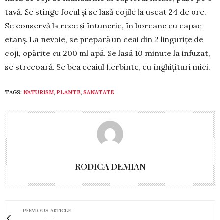
tavă. Se stin­ge focul și se lasă co­jile la uscat 24 de ore.
Se con­servă la rece și întuneric, în bor­cane cu capac
etanș. La nevoie, se pre­pară un ceai din 2 lingurițe de
coji, opă­­rite cu 200 ml apă. Se lasă 10 minute la in­fuzat,
se strecoară. Se bea ceaiul fierbinte, cu înghiți­turi mici.
TAGS:
NATURISM
,
PLANTE
,
SANATATE
RODICA DEMIAN
PREVIOUS ARTICLE