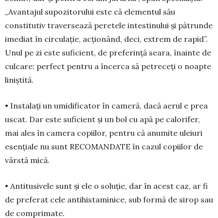
„Avan­tajul supozitorului este că ele­mentul său
constitutiv traver­sează pe­retele in­tes­tinului și pătrunde
imediat în cir­cu­lație, acționând, deci, extrem de ra­pid”.
Unul pe zi este suficient, de pre­fe­rință seara, înainte de
culcare: perfect pen­tru a încerca să petreceți o noapte
liniș­tită.
• Instalați un umidificator în ca­meră, dacă aerul e prea
uscat. Dar este suficient și un bol cu apă pe calorifer,
mai ales în ca­mera copiilor, pentru că anumite uleiuri
esen­țiale nu sunt RECOMANDATE în cazul co­piilor de
vârstă mică.
• Antitusivele sunt și ele o soluție, dar în acest caz, ar fi
de preferat cele antihistaminice, sub formă de sirop sau
de comprimate.