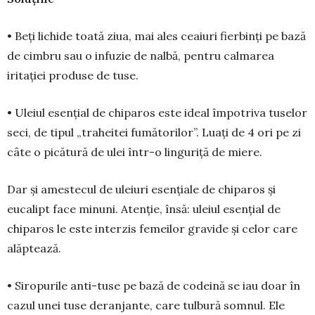
• Beți lichide toată ziua, mai ales ceaiuri fierbinți pe bază
de cimbru sau o infuzie de nalbă, pentru calmarea
iritației produse de tuse.
• Uleiul esențial de chiparos este ideal îm­potriva tuselor
seci, de tipul „traheitei fumătorilor”. Lu­ați de 4 ori pe zi
câte o pi­cătură de ulei într-o lin­gu­riță de miere.
Dar și amestecul de uleiuri esențiale de chi­pa­ros și
eucalipt face minuni. Atenție, însă: uleiul esențial de
chiparos le este interzis femeilor gravide și celor care
alăptează.
• Siropurile anti-tuse pe bază de codeină se iau doar în
cazul unei tuse de­ran­jante, care tulbură som­nul. Ele