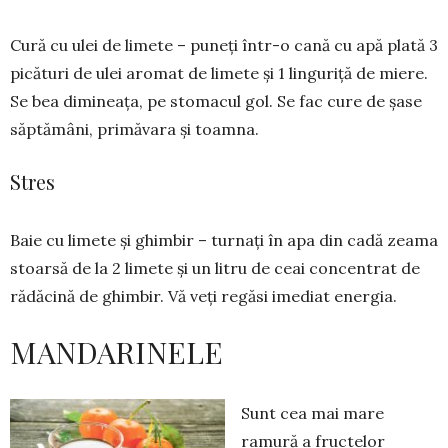
Cură cu ulei de limete – puneți în­tr-o cană cu apă pla­tă 3
picături de ulei aromat de li­mete și 1 lingu­riță de mie­re.
Se bea di­mi­neața, pe sto­ma­cul gol. Se fac cure de șase
săptă­mâni, primăvara și toamna.
Stres
Baie cu limete și ghimbir – tur­nați în apa din cadă zea­ma
stoarsă de la 2 limete și un litru de ceai con­centrat de
ră­dă­cină de ghim­bir. Vă veți re­găsi ime­diat energia.
MANDARINELE
Sunt cea mai mare
ramură a fruc­telor