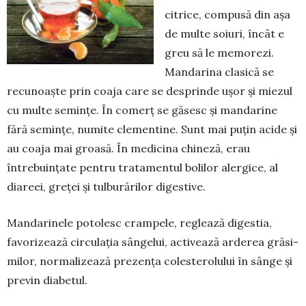
citrice, compusă din așa
de mul­te soiuri, încât e
greu să le memorezi.
Man­darina clasică se
recunoaște prin coa­ja care se des­prinde ușor și mie­zul
cu mul­te semințe. În comerț se găsesc și mandarine
fără se­mințe, numite cle­men­tine. Sunt mai puțin acide și
au coaja mai groasă. În medi­cina chi­neză, erau
întrebuințate pen­tru trata­mentul bolilor aler­gi­­ce, al
dia­reei, gre­­ței și tulbu­rărilor di­gestive.
Mandarinele potolesc cram­­pe­le, reglează digestia,
favo­ri­zează circu­lația sângelui, acti­vea­ză arderea grăsi­
milor, norma­li­zează prezența coleste­ro­lului în sânge și
previn diabetul.