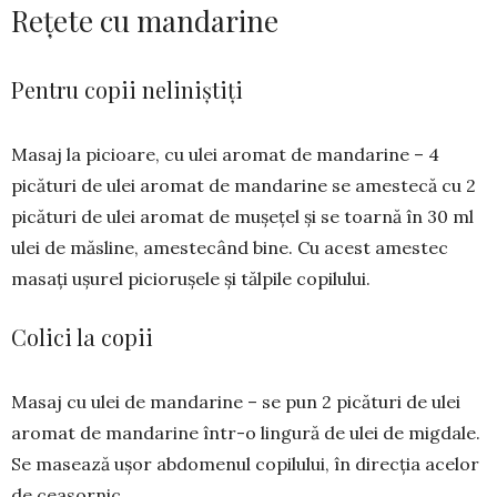
Rețete cu mandarine
Pentru copii neliniștiți
Masaj la picioare, cu ulei aro­mat de mandarine – 4
picături de ulei aromat de man­darine se ames­tecă cu 2
picături de ulei aro­mat de mușețel și se toarnă în 30 ml
ulei de măs­line, ames­tecând bine. Cu acest a­mes­tec
masați ușurel pi­ciorușele și tălpile copi­lului.
Colici la copii
Masaj cu ulei de man­da­rine – se pun 2 picături de ulei
aro­mat de man­darine într-o lingură de ulei de mig­dale.
Se masea­ză ușor ab­do­­menul copilului, în direc­ția acelor
de ceasornic.