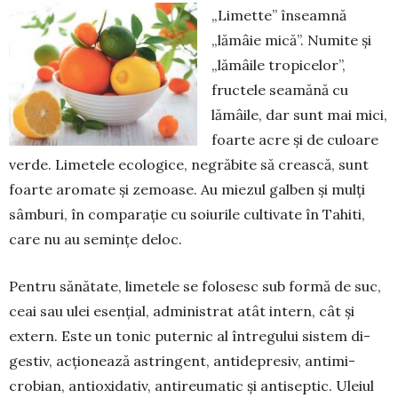
„Limette” înseamnă
„lămâie mi­că”. Numite și
„lămâile tropi­celor”,
fructele sea­mănă cu
lămâile, dar sunt mai mici,
foarte acre și de culoare
verde. Limetele ecologice, negrăbite să crească, sunt
foarte aro­mate și ze­moase. Au miezul gal­ben și mulți
sâm­buri, în comparație cu soiurile cultivate în Tahiti,
care nu au semințe de­loc.
Pentru sănătate, limetele se fo­lo­sesc sub formă de suc,
ceai sau ulei esențial, ad­ministrat atât intern, cât și
extern. Este un tonic puternic al între­gului sistem di­
gestiv, acțio­nează as­tringent, antidepresiv, anti­mi­
crobian, antioxidativ, antireu­matic și antisep­tic. Uleiul