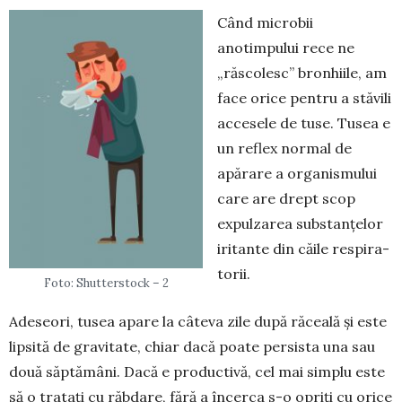
Când microbii
anotimpului rece ne
„răscolesc” bronhiile, am
face ori­ce pentru a stăvili
accesele de tuse. Tusea e
un reflex normal de
apărare a organis­mului
care are drept scop
expulzarea substan­țelor
iritante din căile respira­
torii.
Foto: Shutterstock – 2
Adeseori, tusea apare la câ­te­va zile după ră­ceală și este
lip­sită de gra­vi­tate, chiar dacă poa­te persista una sau
două săptă­mâni. Dacă e pro­duc­tivă, cel mai simplu este
să o tratați cu răbdare, fără a încerca s-o opriți cu orice