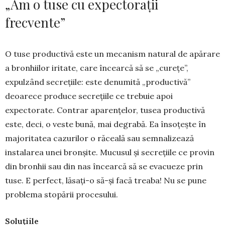
„Am o tuse cu expectorații
frecvente”
O tuse productivă este un meca­nism natural de apărare
a bronhiilor iritate, care încearcă să se „curețe”,
expulzând secrețiile: este denumită „pro­ductivă”
deoarece produce se­­cre­țiile ce trebuie apoi
expectorate. Contrar aparențelor, tusea pro­duc­tivă
este, deci, o veste bună, mai de­gra­bă. Ea însoțește în
ma­joritatea ca­zurilor o răceală sau semnalizează
instalarea unei bron­­șite. Mucusul și secrețiile ce pro­vin
din bronhii sau din nas în­cear­că să se evacueze prin
tuse. E perfect, lăsa­ți-o să-și facă trea­ba! Nu se pune
problema stopării pro­cesului.
Soluțiile