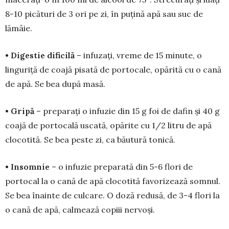
8-10 picături de 3 ori pe zi, în puțină apă sau suc de
lămâie.
• Digestie dificilă
– infuzați, vreme de 15 minute, o
linguriță de coajă pi­sată de portocale, opărită cu o cană
de apă. Se bea după masă.
• Gripă
– preparați o infuzie din 15 g foi de dafin și 40 g
coajă de porto­cală uscată, opărite cu 1/2 litru de apă
clocotită. Se bea peste zi, ca băutură to­nică.
• Insomnie
– o infuzie preparată din 5-6 flori de
portocal la o cană de apă clocotită favorizează som­nul.
Se bea înainte de culcare. O doză redusă, de 3-4 flori la
o cană de apă, calmează copiii nervoși.