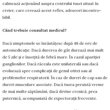
calmează acțio­nând asu­pra centrului tusei situat în
creier, care creează acest reflex, ade­seori in­con­tro­
labil.
Când trebuie consultat medicul?
Dacă simptomele se înrăutățesc după 48 de ore de
autome­dicație. Da­că durerea de gât durează mai mult
de 5 zile și e în­soțită de febră mare. În ca­zul apariției
gan­glionilor. Dacă ră­cea­la este unila­te­rală sau da­că
evo­luează spre compli­cații de genul otitei sau al
problemelor respiratorii. În caz de dureri de cap sau de
dureri muscu­lare asociate. Dacă tusea per­sistă vreme
de mai multe săptămâni, dacă de­vine cronică, prea
puternică, acom­paniată de expectorații frec­vente.