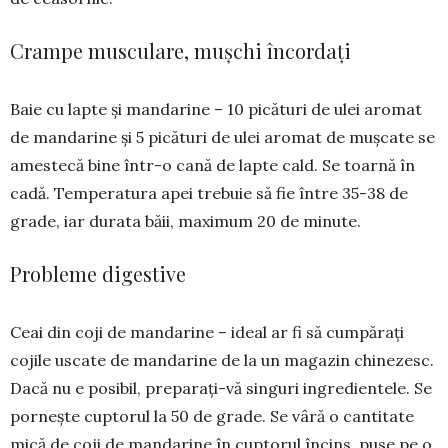
Crampe musculare, mușchi încordați
Baie cu lapte și man­darine – 10 picături de ulei aromat
de man­darine și 5 picături de ulei aromat de mușca­te se
amestecă bine într-o cană de lapte cald. Se toar­nă în
cadă. Tempe­ra­tura apei tre­buie să fie între 35-38 de
grade, iar durata băii, maximum 20 de minute.
Probleme digestive
Ceai din coji de man­darine – ideal ar fi să cumpărați
cojile us­cate de mandarine de la un ma­gazin chi­ne­zesc.
Dacă nu e posi­bil, pre­pa­rați-vă sin­guri ingredientele. Se
por­nește cup­torul la 50 de grade. Se vâră o can­titate
mică de coji de mandarine în cuptorul încins, puse pe o