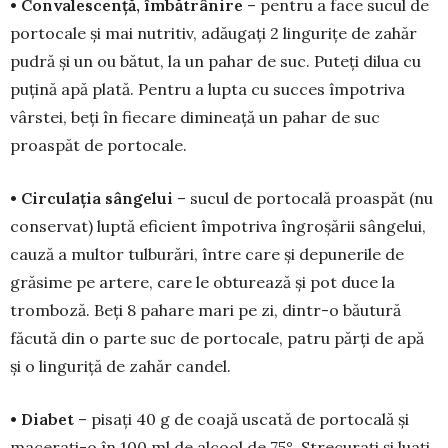
• Convalescență, îmbătrânire
– pen­tru a face sucul de
portocale și mai nu­tritiv, adăugați 2 lingurițe de zahăr
pu­dră și un ou bătut, la un pahar de suc. Puteți dilua cu
puțină apă plată. Pentru a lupta cu succes împotriva
vârstei, beți în fiecare dimineață un pahar de suc
proaspăt de portocale.
• Circulația sângelui
– sucul de por­tocală proas­păt (nu
conservat) lup­tă eficient împotriva în­groșării sângelui,
cauză a multor tulburări, între care și depunerile de
gră­sime pe artere, care le ob­tu­rează și pot duce la
trom­boză. Beți 8 pahare mari pe zi, dintr-o bău­tură
făcută din o parte suc de por­to­cale, patru părți de apă
și o linguriță de zahăr candel.
• Diabet
– pisați 40 g de coajă us­cată de portocală și
macerați-o în 100 ml de alcool de 75°. Strecurați și luați