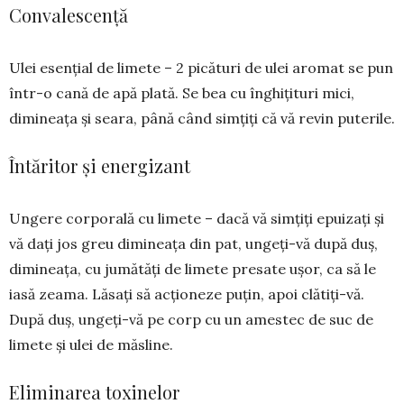
Convalescență
Ulei esențial de limete – 2 pi­că­turi de ulei aromat se pun
într-o ca­nă de apă pla­tă. Se bea cu înghiți­turi mici,
dimineața și seara, pâ­nă când simțiți că vă revin puterile.
Întăritor și energizant
Ungere corporală cu li­me­te – dacă vă simțiți epui­zați și
vă dați jos greu di­mineața din pat, ungeți-vă du­pă duș,
dimineața, cu jumătăți de li­mete pre­sate ușor, ca să le
iasă zea­ma. Lăsați să acționeze puțin, apoi clă­tiți-vă.
După duș, ungeți-vă pe corp cu un amestec de suc de
limete și ulei de măsline.
Eliminarea toxinelor