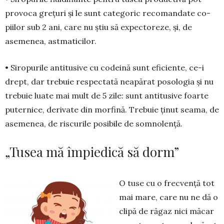
provoca grețuri și le sunt categoric recomandate co­
pii­lor sub 2 ani, care nu știu să ex­pec­toreze, și, de
asemenea, astmaticilor.
• Siropurile antitusive cu codei­nă sunt efi­ciente, ce-i
drept, dar tre­buie respectată neapărat po­sologia și nu
trebuie luate mai mult de 5 zile: sunt antitusive foarte
puternice, deri­vate din morfină. Tre­buie ținut seama, de
asemenea, de riscurile po­sibile de som­no­lență.
„Tusea mă împiedică să dorm”
O tuse cu o frecvență tot
mai mare, care nu ne dă o
clipă de răgaz nici măcar