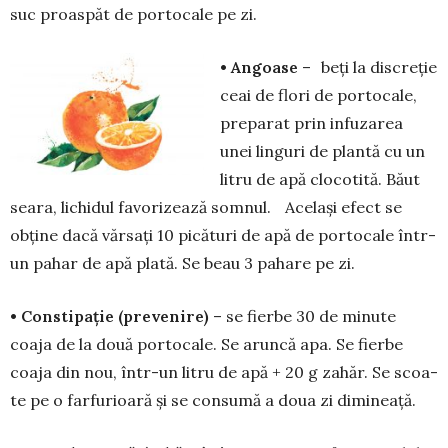
suc proas­păt de portocale pe zi.
• Angoase
– beți la discreție
ceai de flori de portocale,
preparat prin infuzarea
unei linguri de plantă cu un
litru de apă clocotită. Băut
sea­ra, lichi­dul favorizează somnul. Același efect se
obține dacă vărsați 10 picături de apă de portocale într-
un pahar de apă plată. Se beau 3 pahare pe zi.
• Constipație (pre­ve­­nire)
– se fierbe 30 de minute
coaja de la două por­tocale. Se aruncă apa. Se fierbe
coaja din nou, într-un li­tru de apă + 20 g zahăr. Se scoa­
te pe o far­furioară și se consumă a do­ua zi dimi­nea­ță.