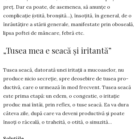
preț. Dar ea poate, de ase­menea, să anunțe o
complicație (otită, bron­șită…), însoțită, în gene­ral, de o
în­ră­utățire a stării generale, manifestate prin oboseală,
lipsa poftei de mân­care, febră etc.
„Tusea mea e seacă și iritantă”
Tusea seacă, datorată unei iritații a mucoa­selor, nu
produce nicio se­cre­ție, spre deo­sebire de tusea pro­
duc­tivă, care o urmează în mod frecvent. Tusea seacă
este prima etapă: un edem, o congestie, o iritație
produc mai întâi, prin reflex, o tuse seacă. Ea va dura
câteva zile, după care va de­ve­ni pro­ductivă și poate
însoți o ră­ceală, o traheită, o otită, o sinuzită…
Soluțiile