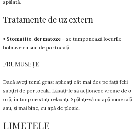
spălată.
Tratamente de uz extern
• Stomatite, dermatoze
– se tam­po­nează locurile
bolnave cu suc de porto­cală.
FRUMUSEȚE
Dacă aveți tenul gras: aplicați cât mai des pe față felii
subțiri de por­to­cală. Lăsați-le să acționeze vre­me de o
oră, în timp ce stați re­laxați. Spălați-vă cu apă minerală
sau, și mai bine, cu apă de ploaie.
LIMETELE