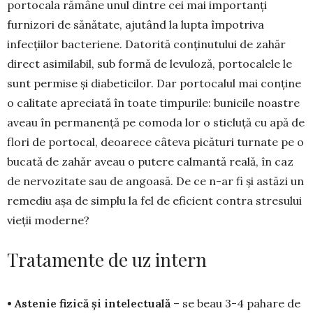
portocala ră­mâne unul din­tre cei mai im­por­tanți
furnizori de sănă­tate, ajutând la lupta împo­tri­va
infecțiilor bac­te­riene. Datorită conținutului de za­hăr
direct asimi­la­bil, sub formă de le­vuloză, por­tocalele le
sunt permise și diabeticilor. Dar por­tocalul mai con­ține
o calitate apre­ciată în toate tim­pu­rile: bunicile noas­tre
aveau în per­manență pe co­moda lor o sticluță cu apă de
flori de por­tocal, deoa­rece câ­teva picături turnate pe o
bucată de zahăr aveau o putere calmantă reală, în caz
de nervo­zitate sau de angoasă. De ce n-ar fi și astăzi un
reme­diu așa de simplu la fel de efi­cient contra stresului
vieții mo­derne?
Tratamente de uz intern
• Astenie fizică și intelectuală
– se beau 3-4 pahare de