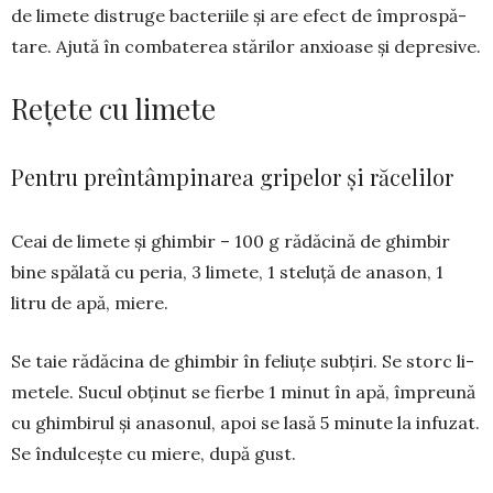
de limete distruge bacte­riile și are efect de împros­pă­
tare. Aju­tă în combaterea stă­rilor anxioase și depresive.
Rețete cu limete
Pentru preîntâmpinarea gripelor și răcelilor
Ceai de limete și ghimbir – 100 g rădăcină de ghimbir
bine spălată cu peria, 3 li­mete, 1 steluță de ana­son, 1
litru de apă, miere.
Se taie rădăcina de ghimbir în feliuțe subțiri. Se storc li­
me­tele. Su­cul obținut se fierbe 1 mi­nut în apă, împreună
cu ghimbirul și anasonul, apoi se lasă 5 minute la infu­zat.
Se îndulcește cu miere, după gust.