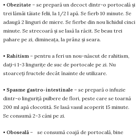
• Obezitate
– se prepară un decoct dintr-o portocală și
trei lămâi tăiate felii, la 1/2 l apă. Se fierb 10 mi­nute. Se
adaugă 2 linguri de mie­re. Se fier­be din nou lichidul cinci
minute. Se strecoară și se lasă la răcit. Se beau trei
pahare pe zi, di­mineața, la prânz și seara.
• Rahitism
– pentru a feri un nou-născut de rahitism,
dați-i 1-3 lingurițe de suc de portocale pe zi. Nu
stoarceți fructele decât înainte de utilizare.
• Spasme gastro-intestinale
– se prepară o infuzie
dintr-o lin­gu­riță pulbere de flori, peste care se toar­nă
200 ml apă clocotită. Se lasă vasul aco­perit 15 minute.
Se consumă 2-3 căni pe zi.
• Oboseală
– se consumă coajă de portocală, bine