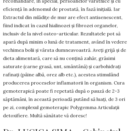
recomandare, în special, persoanelor vârstnice și cu
eficiență în adenomul de prostată, în fază inițială. Iar
Extractul din mlădițe de mur are efect antisenescent,
fiind indicat în cazul hialinozei și fibrozei organelor,
inclusiv de la nivel osteo-articular. Rezultatele pot să
apară după minim o lună de tratament, având în vedere
vechimea bolii și vârsta dumneavoastră. Aveți grijă și de
dieta alimentară, care să nu conțină zahăr, grăsimi
saturate (carne grasă, unt, smântână) și carbohidrați
rafinați (pâine albă, orez alb etc.), acestea stimulând
producerea proceselor inflamatorii în organism. Cura
gemoterapică poate fi repetată după o pauză de 2-3
săptămâni, în această perioadă putând să luați, de 3 ori
pe zi, complexul gemoterapic Polygemma Articulații
detoxifiere. Multă sănătate vă doresc!