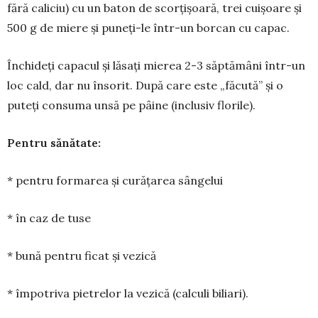
fără caliciu) cu un baton de scor­țișoară, trei cui­șoare și
500 g de miere și pu­ne­ți-le într-un borcan cu capac.
Închideți capacul și lă­sați mie­rea 2-3 săptă­mâni într-un
loc cald, dar nu însorit. După care este „făcută” și o
puteți con­suma unsă pe pâine (in­clusiv florile).
Pentru sănătate:
* pentru formarea și curățarea sângelui
* în caz de tuse
* bună pentru ficat și vezică
* împotriva pietrelor la vezi­că (calculi biliari).