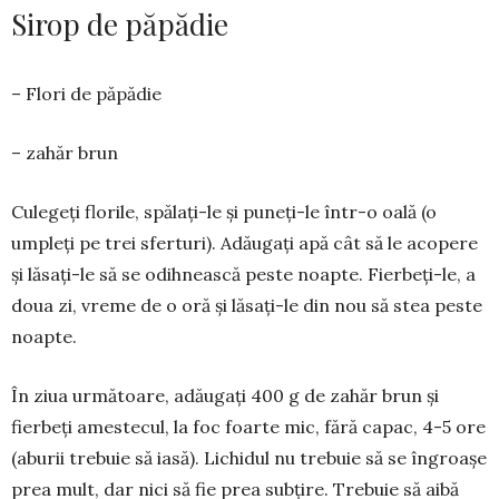
Sirop de păpădie
– Flori de păpădie
– zahăr brun
Culegeți florile, spălați-le și puneți-le într-o oală (o
umpleți pe trei sferturi). Adă­ugați apă cât să le acopere
și lăsați-le să se odihnească peste noapte. Fierbeți-le, a
doua zi, vreme de o oră și lăsați-le din nou să stea peste
noapte.
În ziua următoare, adăugați 400 g de zahăr brun și
fierbeți amestecul, la foc foarte mic, fără capac, 4-5 ore
(aburii tre­buie să iasă). Lichidul nu tre­buie să se îngroașe
prea mult, dar nici să fie prea subțire. Trebuie să aibă