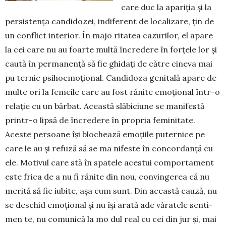
care duc la apariţia şi la
persistenţa candidozei, indiferent de localizare, ţin de
un conflict interior. În majo­ ritatea cazurilor, el apare
la cei care nu au foarte multă încredere în forțele lor şi
caută în permanenţă să fie ghidaţi de către cineva mai
pu­ ternic psihoemoţional. Candidoza genitală apare de
multe ori la femeile care au fost rănite emoţional într-o
relaţie cu un bărbat. Această slăbiciune se manifestă
printr-o lipsă de încredere în propria feminitate.
Aceste persoane îşi blochează emoţiile puternice pe
care le au şi refuză să se ma­ nifeste în concordanţă cu
ele. Motivul care stă în spatele acestui comportament
este frica de a nu fi rănite din nou, convingerea că nu
merită să fie iubite, aşa cum sunt. Din această cauză, nu
se deschid emoţional şi nu îşi arată ade­ văratele senti­
men­ te, nu comunică la mo­ dul real cu cei din jur şi, mai