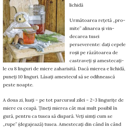
lichidă
Următoarea rețetă „pro­
mite” alinarea și vin­­
decarea tusei
perseverente: dați cepele
roșii pe răzătoarea de
castra­veți și amestecați-
le cu 8 lin­guri de miere zaharisită. Dacă mierea e lichidă,
puneți 10 linguri. Lăsați amestecul să se odih­nească
peste noapte.
A doua zi, luați – pe tot parcursul zilei – 2-3 lingu­rițe de
miere cu ceapă. Țineți mierea cât mai mult po­sibil în
gură, pentru ca tusea să dis­pară. Veți simți cum se
„rupe” (degajează) tusea. Amestecați din când în când