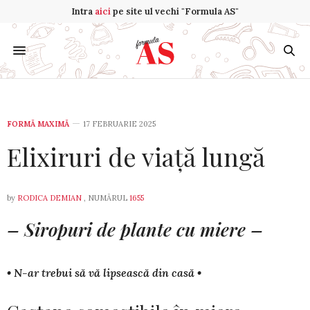
Intra
aici
pe site ul vechi "Formula AS"
FORMĂ MAXIMĂ
17 FEBRUARIE 2025
Elixiruri de viață lungă
by
RODICA DEMIAN
, NUMĂRUL
1655
– Siropuri de plante cu miere –
• N-ar trebui să vă lipsească din casă •