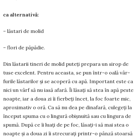
ca alternativă:
– lăstari de molid
– flori de păpădie.
Din lăstarii tineri de molid puteți prepara un sirop de
tuse excelent. Pentru aceasta, se pun într-o oală vâr­
furile lăstarilor și se acoperă cu apă. Important este ca
nici un vârf să nu iasă afară. Îi lăsați să stea în apă peste
noapte, iar a doua zi îi fierbeți încet, la foc foarte mic,
aproximativ o oră. Ca să nu dea pe dinafară, cule­geți la
început spuma cu o lingură obișnuită sau cu lingura de
spumă. După ce îi luați de pe foc, lăsați-i să mai stea o
noapte și a doua zi îi strecurați printr-o pân­ză stoarsă