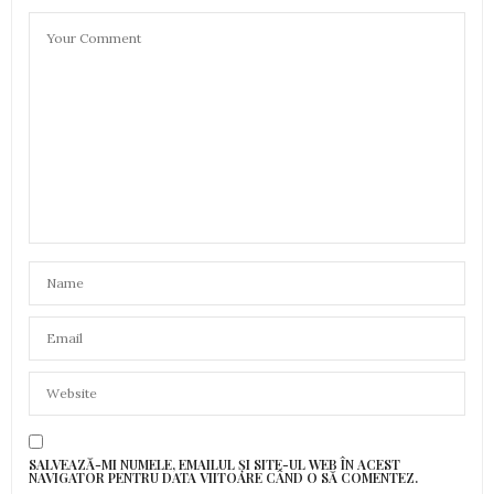
SALVEAZĂ-MI NUMELE, EMAILUL ȘI SITE-UL WEB ÎN ACEST
NAVIGATOR PENTRU DATA VIITOARE CÂND O SĂ COMENTEZ.