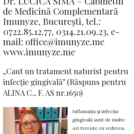
Dr. LUCICA SIMA – Cabinetul
de Medicină Complementară
Imunyze, Bucureşti, tel.:
0722.85.12.77, 0314.21.09.23, e-
mail: office@imunyze.me
www.imunyze.me
„Caut un tratament naturist pentru
infecție gingivală” (Răspuns pentru
ALINA C., F. AS nr.1650)
Inflamația și infecția
gingivală sunt de multe
ori trecute cu vederea,