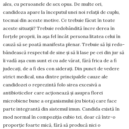
ales, cu persoanele de sex opus. De multe ori,
candidoza apare la începutul unei noi relaţii de cuplu,
tocmai din aceste motive. Ce trebuie făcut în toate
aceste situaţii? Trebuie redobândită încre­ derea în
forţele proprii, în aşa fel încât persona­ litatea celui în
cauză să se poată manifesta plenar. Trebuie să îşi redo­
bândească respectul de sine şi să îi lase pe cei din jur să
îi vadă aşa cum sunt ei cu ade­ vărat, fără frica de a fi
judecaţi, de a fi des­ con­ sideraţi. Din punct de vedere
strict medical, una dintre principalele cauze ale
candidozei o reprezintă folo­ sirea excesivă a
antibioticelor care acţionează şi asupra florei
microbiene bune a organismului (eu­ biota) care face
parte integrantă din sistemul imun. Candida există în
mod normal în compoziţia eubio­ tei, doar că într-o
proporţie foarte mică, fără să producă nici o