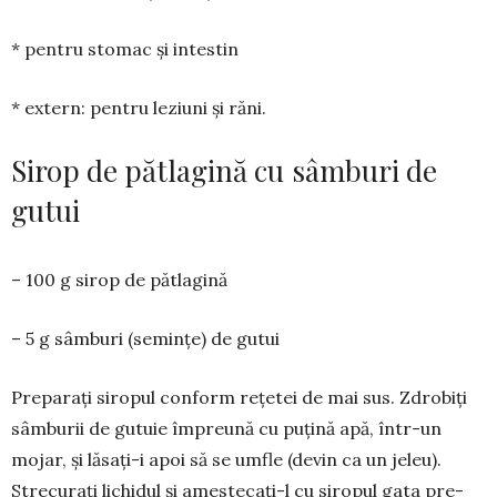
* pentru stomac și intestin
* extern: pentru leziuni și răni.
Sirop de pătlagină cu sâmburi de
gutui
– 100 g sirop de pătlagină
– 5 g sâmburi (semințe) de gutui
Preparați siropul conform rețetei de mai sus. Zdro­biți
sâm­burii de gutuie împreună cu puțină apă, într-un
mojar, și lăsați-i apoi să se umfle (devin ca un je­leu).
Strecurați lichi­dul și ames­­tecați-l cu siropul gata pre­