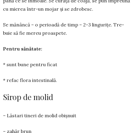
până ce se înmoaie. Se cură­ță de coajă, se pun îm­pre­ună
cu mierea într-un mo­jar și se zdrobesc.
Se mănâncă – o perioadă de timp – 2-3 lingurițe. Tre­
buie să fie mereu proaspete.
Pentru sănătate:
* sunt bune pentru ficat
* refac flora intesti­nală.
Sirop de molid
– Lăstari tineri de molid obișnuit
– zahăr brun