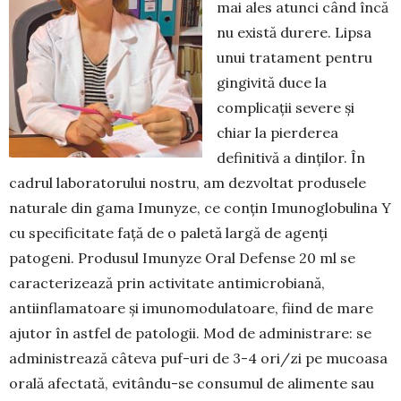
mai ales atunci când încă
nu există durere. Lipsa
unui tratament pentru
gingivită duce la
complicații severe și
chiar la pierderea
definitivă a dinților. În
cadrul laboratorului nostru, am dezvoltat produsele
naturale din gama Imunyze, ce conţin Imunoglobulina Y
cu specificitate faţă de o paletă largă de agenţi
patogeni. Produsul Imu­nyze Oral Defense 20 ml se
caracterizează prin activitate antimicrobiană,
antiinflamatoare și imunomodulatoare, fiind de mare
ajutor în astfel de patologii. Mod de administrare: se
administrează câteva puf-uri de 3-4 ori/zi pe mucoasa
orală afectată, evitându-se consumul de alimente sau