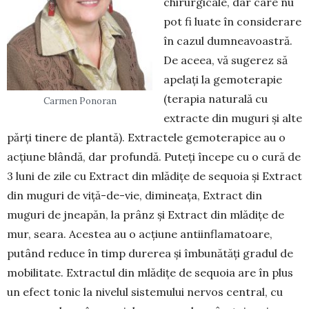
chirurgicale, dar care nu
pot fi luate în considerare
în cazul dumneavoastră.
De aceea, vă sugerez să
apelați la gemoterapie
(terapia naturală cu
Carmen Ponoran
extracte din muguri și alte
părți tinere de plantă). Extractele gemoterapice au o
acțiune blândă, dar profundă. Puteți începe cu o cură de
3 luni de zile cu Extract din mlădițe de sequoia și Extract
din muguri de viță-de-vie, dimineața, Extract din
muguri de jneapăn, la prânz și Extract din mlădițe de
mur, seara. Acestea au o acțiune antiinflamatoare,
putând reduce în timp durerea și îmbunătăți gradul de
mobilitate. Extractul din mlădițe de sequoia are în plus
un efect tonic la nivelul sistemului nervos central, cu