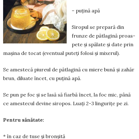
– puțină apă
Siropul se prepară din
frun­ze de pătlagină proas­
pete și spă­­late și date prin
mașina de tocat (e­ven­tual puteți folosi și mixerul).
Se amestecă piureul de pătla­­­gină cu miere bună și zahăr
brun, diluate încet, cu puțină apă.
Se pun pe foc și se lasă să fiarbă încet, la foc mic, până
ce amestecul devine siropos. Luați 2-3 lingurițe pe zi.
Pentru sănătate:
* în caz de tuse și bronșită