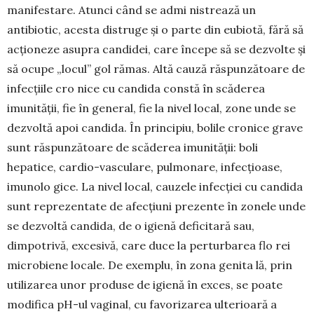
manifestare. Atunci când se admi­ nistrează un
antibiotic, acesta distruge şi o parte din eubiotă, fără să
acţioneze asupra candidei, care începe să se dezvolte şi
să ocupe „locul” gol rămas. Altă cauză răspunzătoare de
infecţiile cro­ nice cu candida constă în scăderea
imunităţii, fie în general, fie la nivel local, zone unde se
dezvoltă apoi candida. În principiu, bolile cronice grave
sunt răspunzătoare de scăderea imunităţii: boli
hepatice, cardio-vasculare, pulmonare, infecţioase,
imunolo­ gice. La nivel local, cauzele infecţiei cu candida
sunt reprezentate de afecţiuni prezente în zonele unde
se dezvoltă candida, de o igienă deficitară sau,
dimpotrivă, excesivă, care duce la perturbarea flo­ rei
microbiene locale. De exemplu, în zona genita­ lă, prin
utilizarea unor produse de igienă în exces, se poate
modifica pH-ul vaginal, cu favorizarea ulterioară a