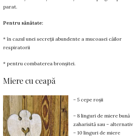
parat.
Pentru sănătate:
* în cazul unei secreții abun­­dente a mucoasei căilor
respi­ratorii
* pentru combaterea bron­șitei.
Miere cu ceapă
– 5 cepe roșii
– 8 linguri de miere bună
zaharisită sau – alter­nativ
– 10 linguri de miere