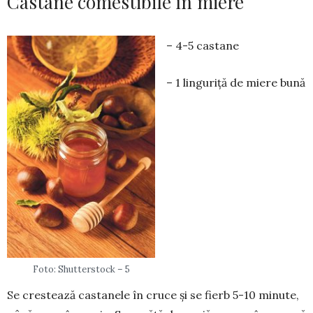
Castane comestibile în miere
– 4-5 castane
– 1 linguriță de miere bună
Foto: Shutterstock – 5
Se crestează castanele în cru­­ce și se fierb 5-10 minu­te,