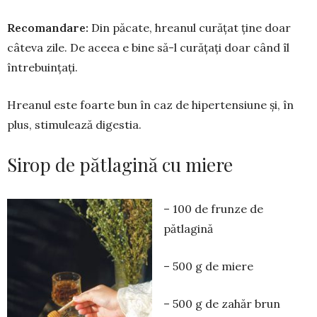
Recomandare:
Din păcate, hrea­nul curățat ține doar
câteva zile. De aceea e bine să-l cu­ră­țați doar când îl
între­buințați.
Hreanul este foarte bun în caz de hipertensiune și, în
plus, stimulează diges­tia.
Sirop de pătlagină cu miere
– 100 de frunze de
pătlagină
– 500 g de miere
– 500 g de zahăr brun