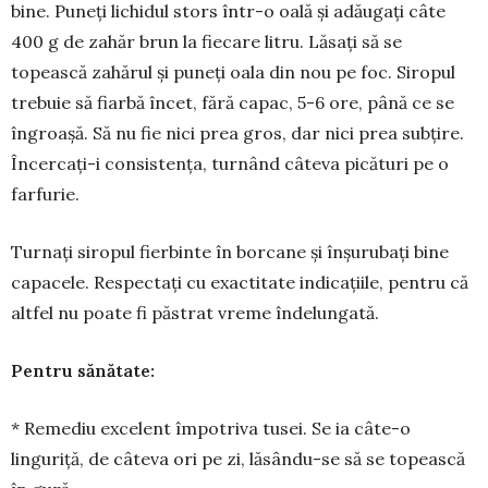
bine. Puneți lichidul stors într-o oală și adău­gați câte
400 g de zahăr brun la fiecare litru. Lă­sați să se
topească za­hă­rul și puneți oala din nou pe foc. Siro­pul
trebuie să fiar­bă încet, fără capac, 5-6 ore, pâ­nă ce se
îngroașă. Să nu fie nici prea gros, dar nici prea sub­țire.
Încerca­ți-i consistența, turnând câteva picături pe o
farfurie.
Turnați siropul fierbinte în borcane și înșurubați bine
capacele. Respectați cu exactitate indicațiile, pen­tru că
altfel nu poate fi păstrat vreme îndelungată.
Pentru sănătate:
* Remediu excelent împo­tri­va tusei. Se ia câte-o
linguriță, de câteva ori pe zi, lăsându-se să se topească