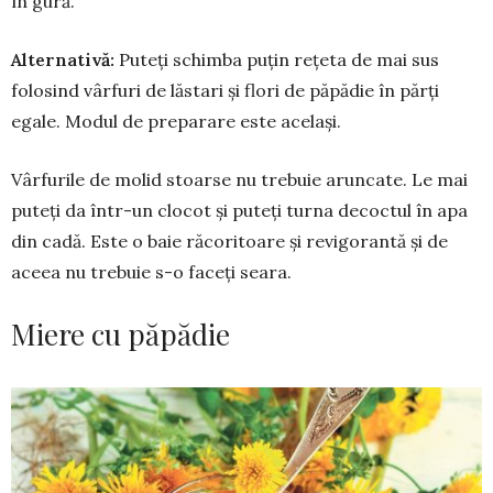
în gură.
Alternativă:
Puteți schimba puțin rețeta de mai sus
folosind vârfuri de lăstari și flori de pă­pădie în părți
egale. Modul de preparare este același.
Vârfurile de molid stoarse nu trebuie aruncate. Le mai
puteți da într-un clocot și puteți turna decoctul în apa
din cadă. Este o baie răcoritoare și revigorantă și de
aceea nu trebuie s-o faceți seara.
Miere cu păpădie