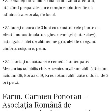
• Să refaceți flora micro­ bia­ nă din zona afectată,
utilizând preparate care conţin eubiotice, fie cu
administrare orală, fie local.
• Să faceți o cura de 3 luni cu următoarele plante cu
efect imunostimulator: gheara-mâţei (cats-claw),
astragalus, ulei de chimen ne­ gru, ulei de oregano,
cimbru, cuişoare, pelin.
• Să asociați următoarele remedii homeopate:
Mercurius solubilis ch9, Arsenicum album ch9, Nitricum
acidum d6, Borax ch9, Kreosotum ch9, câte o doză, de 2
ori pe zi.
Farm. Carmen Ponoran –
Asociația Română de