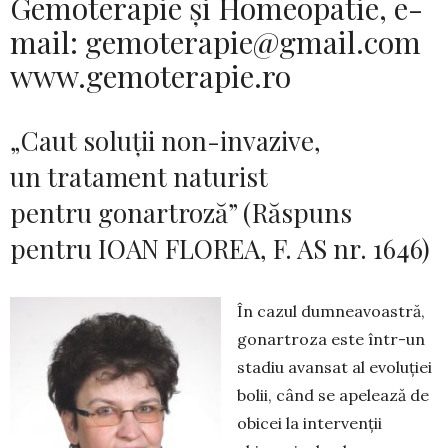
Gemoterapie și Homeopatie, e-
mail: gemoterapie@gmail.com
www.gemoterapie.ro
„Caut soluții non-invazive,
un tratament naturist
pentru gonartroză” (Răspuns
pentru IOAN FLOREA, F. AS nr. 1646)
În cazul dumneavoastră,
gonartroza este într-un
stadiu avansat al evoluției
bolii, când se apelează de
obicei la intervenții