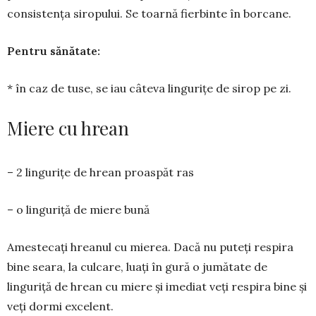
consistența siropului. Se toarnă fierbinte în borcane.
Pentru sănătate:
* în caz de tuse, se iau câteva lingurițe de sirop pe zi.
Miere cu hrean
– 2 lingurițe de hrean proaspăt ras
– o linguriță de miere bună
Amestecați hreanul cu mierea. Dacă nu puteți res­pira
bine seara, la culcare, luați în gură o jumă­tate de
linguriță de hrean cu miere și imediat veți respira bine și
veți dor­mi excelent.