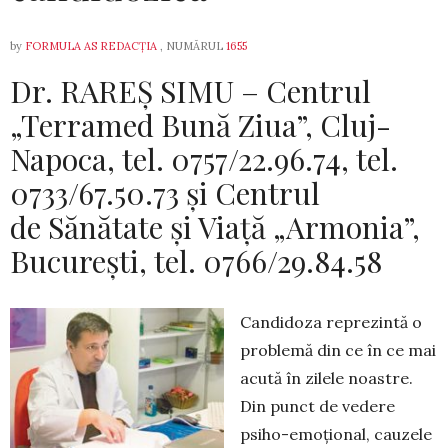
by
FORMULA AS REDACȚIA
, NUMĂRUL
1655
Dr. RAREȘ SIMU – Centrul
„Terramed Bună Ziua”, Cluj-
Napoca, tel. 0757/22.96.74, tel.
0733/67.50.73 și Centrul
de Sănătate şi Viaţă „Armonia”,
Bucureşti, tel. 0766/29.84.58
Candidoza reprezintă o
problemă din ce în ce mai
acută în zilele noastre.
Din punct de vedere
psiho-emoţional, cauzele