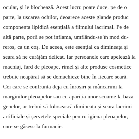
ocular, și le blochează. Acest lucru poate duce, pe de o
parte, la uscarea ochi­lor, deoarece aces­te glande produc
componenta lipidică esen­țială a filmului lacrimal. Pe de
altă parte, porii se pot in­flama, umflându-se în mod du­
reros, ca un coș. De aceea, este esențial ca dimi­neața și
seara să ne cu­rățăm delicat. Iar persoanele care apelează la
ma­chiaj, fard de pleoape, rimel și alte produse cosme­tice
trebuie neapărat să se de­machieze bine în fie­care seară.
Cei care se con­fruntă deja cu în­roșiri și mâncărimi la
marginilor pleoapelor sau cu apariția unor scuame la baza
genelor, ar trebui să folosească di­mineața și seara lacrimi
artificiale și șervețele speciale pentru igiena pleoapelor,
care se găsesc la far­macie.