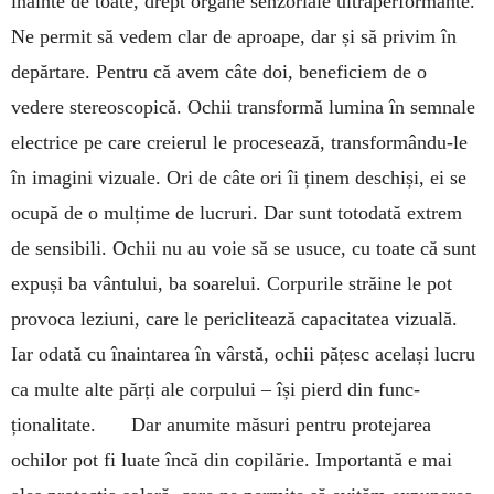
înainte de toate, drept organe senzoriale ultraperformante.
Ne permit să vedem clar de aproape, dar și să privim în
depărtare. Pentru că avem câte doi, beneficiem de o
vedere stereoscopică. Ochii transformă lu­mina în semnale
electrice pe care creierul le pro­cesează, transformându-le
în imagini vizuale. Ori de câte ori îi ținem deschiși, ei se
ocupă de o mul­țime de lucruri. Dar sunt totodată extrem
de sen­sibili. Ochii nu au voie să se usuce, cu toate că sunt
expuși ba vântului, ba soa­relui. Corpurile stră­ine le pot
provoca leziuni, care le pericli­tează capa­citatea vizuală.
Iar oda­tă cu îna­intarea în vârstă, ochii pățesc același lucru
ca multe alte părți ale corpului – își pierd din func­
ționalitate.
Dar anumite măsuri pentru prote­jarea
ochilor pot fi luate încă din copilă­rie. Im­por­tantă e mai