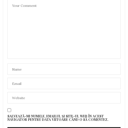
SALVEAZĂ-MI NUMELE, EMAILUL ȘI SITE-UL WEB ÎN ACEST
NAVIGATOR PENTRU DATA VIITOARE CÂND O SĂ COMENTEZ.