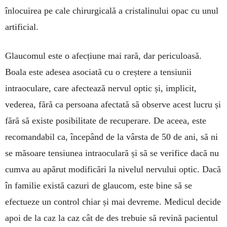
înlocuirea pe cale chirurgicală a cristali­nului opac cu unul
artificial.
Glaucomul este o afecțiune mai rară, dar pe­riculoasă.
Boala este adesea asociată cu o creștere a tensiunii
intraoculare, care afectează nervul optic și, implicit,
vederea, fără ca persoana afec­tată să observe acest lucru și
fără să existe posibi­litate de recuperare. De aceea, este
recomandabil ca, începând de la vârsta de 50 de ani, să ni
se mă­soare tensiunea in­traoculară și să se verifice dacă nu
cumva au apă­rut modifi­cări la nivelul nervului optic. Dacă
în familie există cazuri de glaucom, este bine să se
efectueze un control chiar și mai devreme. Medicul decide
apoi de la caz la caz cât de des trebuie să revină pacientul