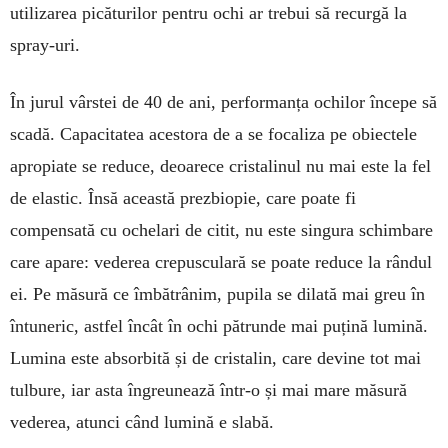
utilizarea pi­că­turilor pentru ochi ar trebui să recurgă la
spray-uri.
În jurul vârstei de 40 de ani, performanța ochi­lor în­cepe să
scadă. Capacitatea acestora de a se fo­caliza pe obiec­tele
apropiate se redu­ce, de­oarece cris­talinul nu mai este la fel
de elastic. Însă aceas­tă prezbiopie, ca­re poate fi
compensată cu oche­lari de citit, nu este sin­gura schimbare
care apa­re: vederea crepusculară se poa­te reduce la rândul
ei. Pe măsură ce îmbătrânim, pu­pila se di­lată mai greu în
în­tuneric, astfel încât în ochi pă­trunde mai pu­țină lumină.
Lumina este absorbită și de cris­talin, care devine tot mai
tulbure, iar asta îngreu­nează într-o și mai mare măsură
vederea, atunci când lumină e slabă.