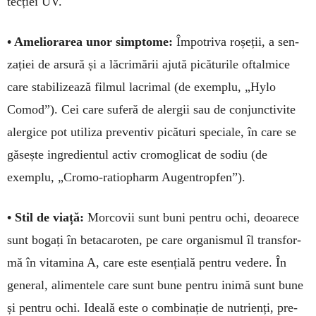
tec­ției UV.
• Ameliorarea unor simp­­tome:
Împotriva roșeții, a sen­
zației de arsură și a lă­crimării ajută pi­căturile oftal­mice
care stabilizează filmul lacrimal (de exemplu, „Hylo
Comod”). Cei care suferă de aler­gii sau de con­junctivite
alergice pot utili­za preventiv picături speciale, în care se
găsește ingredientul activ cro­moglicat de sodiu (de
exemplu, „Cromo-ratio­pharm Augen­trop­fen”).
• Stil de viață:
Morcovii sunt buni pentru ochi, deoarece
sunt bogați în betacaroten, pe care orga­nismul îl trans­for­
mă în vitamina A, care este esențială pentru vedere. În
general, ali­mentele care sunt bune pentru inimă sunt bune
și pentru ochi. Ideală este o com­binație de nutrienți, pre­­