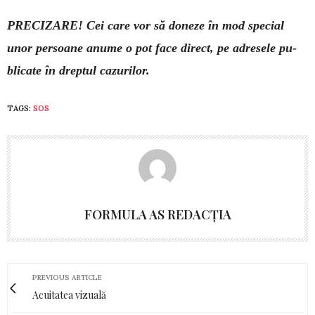
PRECIZARE! Cei care vor să doneze în mod spe­cial
unor per­soa­ne anume o pot face di­rect, pe adresele pu­
blicate în dreptul cazu­rilor.
TAGS:
SOS
FORMULA AS REDACȚIA
PREVIOUS ARTICLE
Acuitatea vizuală