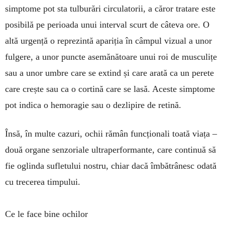
simp­tome pot sta tulburări circu­latorii, a căror tratare este
posibilă pe perioada unui interval scurt de câteva ore. O
altă urgență o re­prezintă apariția în câmpul vizual a unor
fulgere, a unor puncte asemănă­toare unui roi de musculițe
sau a unor umbre care se extind și care arată ca un perete
ca­re crește sau ca o cortină care se lasă. Aceste simptome
pot indica o hemoragie sau o dezlipire de retină.
Însă, în multe cazuri, ochii rămân funcționali toată viața –
două organe senzoriale ultraperfor­mante, care continuă să
fie oglinda sufletului nostru, chiar dacă îmbătrânesc odată
cu trecerea timpului.
Ce le face bine ochilor