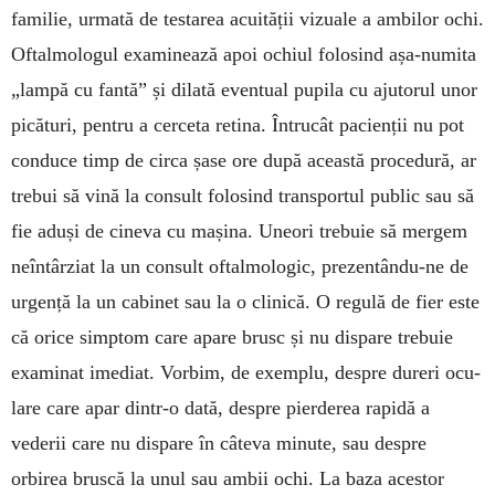
familie, urmată de testarea acuității vizuale a ambilor ochi.
Oftal­mologul examinează apoi ochiul folosind așa-numita
„lampă cu fantă” și dilată eventual pupila cu ajutorul unor
picături, pentru a cerceta retina. Întrucât pacienții nu pot
conduce timp de circa șase ore după această procedură, ar
trebui să vină la consult folosind transportul public sau să
fie aduși de cineva cu mașina. Uneori trebuie să mergem
neîntârziat la un consult oftalmologic, prezentându-ne de
urgență la un cabinet sau la o clinică. O regulă de fier este
că orice simptom care apare brusc și nu dispare trebuie
examinat ime­diat. Vorbim, de exemplu, despre dureri ocu­
lare care apar dintr-o dată, des­pre pierderea ra­pidă a
vederii care nu dis­pare în câteva minute, sau despre
orbirea brus­că la unul sau ambii ochi. La baza acestor