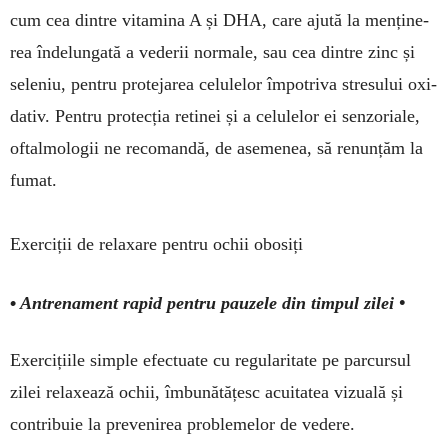
cum cea dintre vitamina A și DHA, care ajută la menți­ne­
rea îndelungată a ve­derii nor­ma­le, sau cea dintre zinc și
se­leniu, pentru protejarea ce­lu­lelor împotriva stresului oxi­
dativ. Pentru protecția retinei și a celulelor ei senzoriale,
oftal­mologii ne recomandă, de ase­menea, să renunțăm la
fumat.
Exerciții de relaxare pentru ochii obosiți
•
Antrenament rapid pentru pauzele din timpul zilei •
Exercițiile simple efectuate cu regula­ritate pe parcursul
zilei relaxează ochii, îmbunătățesc acui­tatea vizuală și
contribuie la prevenirea pro­blemelor de vedere.