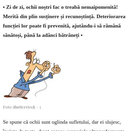
• Zi de zi, ochii noștri fac o treabă nemaipo­me­ni­tă!
Merită din plin susținere și recunoștință. De­te­riorarea
funcției lor poate fi prevenită, aju­tân­du-i să rămână
sănătoși, până la adânci bătrâneți •
Foto: Shutterstock – 3
Se spune că ochii sunt oglinda sufletului, dar ei slujesc,