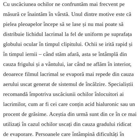
Cu uscăciunea ochilor ne con­fruntăm mai frec­vent pe
măsură ce înaintăm în vârstă. Unul dintre mo­tive este că
pielea pleoapelor începe să se lase și nu mai poate să
distri­buie lichidul lacri­mal la fel de uniform pe suprafața
globului ocular în timpul clipitului. Ochii se irită rapid și
în timpul iernii – când stăm afară, asta se în­tâmplă din
cauza fri­gului și a vântului, iar când ne aflăm în interior,
deoa­rece filmul lacrimal se eva­poră mai repede din ca­uza
ae­rului uscat generat de siste­mul de încălzire. Spe­cia­­liștii
recomandă îm­po­triva uscăciunii ochilor în­locui­tori ai
lacrimilor, cum ar fi cei care conțin acid hia­­luronic sau un
pro­cent de grăsime. Aceștia din ur­mă sunt din ce în ce mai
uti­lizați în cazul ochi­lor us­cați din cauza gra­dului ridi­cat
de evaporare. Per­soa­nele care întâm­pină difi­cultăți în