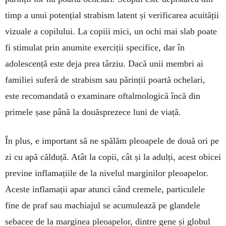
timp a unui potențial strabism latent și verificarea acuității
vizuale a copilului. La copiii mici, un ochi mai slab poate
fi stimulat prin anumite exerciții spe­cifice, dar în
adolescență este deja prea târziu. Dacă unii membri ai
familiei suferă de strabism sau părinții poartă ochelari,
este recomandată o examinare of­talmologică încă din
primele șase până la două­sprezece luni de viață.
În plus, e important să ne spălăm pleoapele de două ori pe
zi cu apă călduță. Atât la copii, cât și la adulți, acest obicei
previne inflamațiile de la nivelul marginilor pleoapelor.
Aceste infla­mații apar atunci când cremele, particulele
fine de praf sau machiajul se acumulează pe glan­dele
sebacee de la marginea pleoapelor, dintre gene și glo­bul