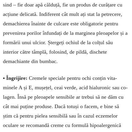
sind – fie doar apă căl­duță, fie un produs de cu­­rățare cu
ac­țiune de­li­­ca­tă. Indi­fe­rent cât mult ați stat la petrecere,
de­ma­chie­rea înainte de culcare este obligatorie pentru
preve­nirea porilor înfundați de la marginea pleoapelor și a
for­mă­rii unui ulcior. Ștergeți o­chiul de la colțul său
interior către tâmplă, folosind, de pil­dă, dischete
demachiante din bum­­bac.
• Îngrijire:
Cremele spe­cia­le pentru ochi conțin vita­
minele A și E, mușețel, ceai verde, acid hia­luronic sau co­
lagen. Însă pe pleoapele sensi­bile ar trebui să ne dăm cu
cât mai puține pro­duse. Dacă to­tuși o fa­cem, e bi­ne să
știm că pentru pielea sen­sibilă sau în cazul eczemelor
oculare se recomandă creme cu for­mulă hipoalergenică