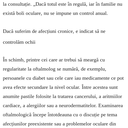
la consultație. „Dacă totul este în regulă, iar în familie nu
există boli oculare, nu se impune un control anual.
Dacă suferim de afecțiuni cronice, e indicat să ne
controlăm ochii
În schimb, printre cei care ar trebui să meargă cu
regularitate la oftalmolog se numără, de exemplu,
persoanele cu diabet sau cele care iau medicamente ce pot
avea efecte secundare la ni­vel ocular. Între acestea sunt
anumite pastile fo­losite la tratarea cancerului, a aritmiilor
cardia­ce, a alergiilor sau a neurodermatitelor. Examinarea
oftalmologică începe întotdeauna cu o discuție pe tema
afecțiunilor preexistente sau a problemelor oculare din