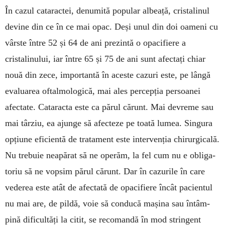
În cazul cataractei, denumită popular albeață, cristalinul
devine din ce în ce mai opac. Deși unul din doi oameni cu
vârste între 52 și 64 de ani pre­zintă o opacifiere a
cristalinului, iar între 65 și 75 de ani sunt afectați chiar
nouă din zece, importan­tă în aceste cazuri este, pe lângă
evaluarea of­talmologică, mai ales percepția persoanei
afectate. Cataracta este ca părul cărunt. Mai devreme sau
mai târziu, ea ajunge să afecteze pe toată lumea. Sin­gura
opțiune eficientă de tratament este inter­venția chirur­gi­cală.
Nu trebuie neapărat să ne ope­răm, la fel cum nu e obli­ga­
toriu să ne vop­sim părul că­runt. Dar în cazurile în care
vederea este atât de afectată de opacifiere încât pacientul
nu mai are, de pildă, voie să conducă mașina sau în­tâm­
pină dificultăți la citit, se recomandă în mod stringent