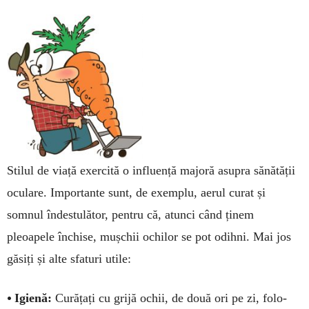
Stilul de viață exercită o influență majoră asu­pra sănătății
oculare. Impor­tante sunt, de exemplu, aerul curat și
somnul îndestulător, pentru că, atunci când ținem
pleoapele în­chise, mușchii ochi­lor se pot odih­ni. Mai jos
găsiți și alte sfa­­turi utile:
•
Igi­e­nă:
Curățați cu grijă o­chii, de do­uă ori pe zi, folo­