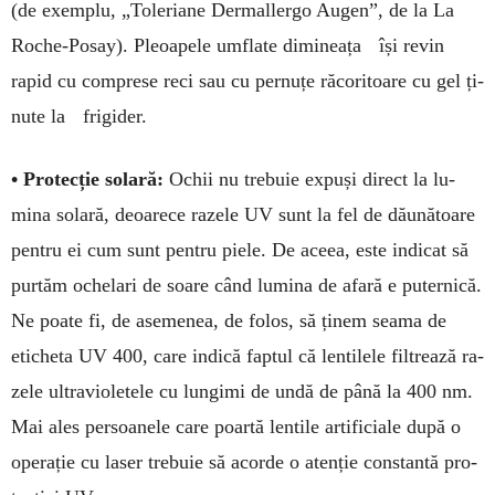
(de exemplu, „Toleriane Der­­mal­ler­go Augen”, de la La
Roche-Posay). Pleoa­pele umfla­te dimineața își revin
rapid cu comprese reci sau cu per­nuțe răcoritoare cu gel ți­
nute la fri­gi­der.
• Protecție solară:
Ochii nu trebuie ex­puși direct la lu­
mina solară, deoa­rece razele UV sunt la fel de dău­nătoare
pen­tru ei cum sunt pen­tru pie­le. De aceea, este in­dicat să
pur­tăm ochelari de soare când lumina de afară e puter­nică.
Ne poate fi, de asemenea, de fo­los, să ți­nem seama de
eticheta UV 400, care indică faptul că lentilele filtrează ra­
zele ultravio­le­tele cu lun­gimi de undă de până la 400 nm.
Mai ales per­­soa­nele care poar­­tă len­tile artificia­le du­pă o
ope­rație cu la­ser trebuie să acorde o aten­ție constantă pro­