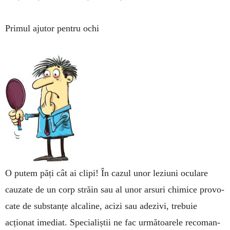
Primul ajutor pentru ochi
O putem păți cât ai clipi! În cazul unor leziuni oculare
cauzate de un corp străin sau al unor arsuri chimice pro­vo­
cate de substanțe alcaline, acizi sau ade­zivi, trebuie
acționat imediat. Spe­cia­liștii ne fac următoarele recoman­