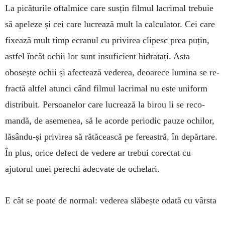
La picăturile oftalmice care susțin filmul la­crimal trebuie
să apeleze și cei care lucrează mult la calculator. Cei care
fixează mult timp ecra­nul cu privirea clipesc prea puțin,
astfel încât ochii lor sunt insuficient hi­dratați. Asta
obosește ochii și afectează vederea, de­oa­rece lumina se re­
fractă altfel atunci când filmul la­crimal nu este uniform
dis­tribuit. Per­soa­nelor care lucrează la birou li se re­co­
mandă, de asemenea, să le acorde periodic pauze ochilor,
lă­sându-și privirea să rătă­cească pe fereastră, în depărtare.
În plus, orice defect de ve­de­re ar trebui corectat cu
ajutorul unei perechi adec­vate de ochelari.
E cât se poate de normal: vederea slăbește odată cu vârsta