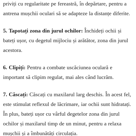
priviți cu regularitate pe fe­reas­tră, în depărtare, pentru a
antrena mușchii oculari să se adapteze la dis­tanțe diferite.
5. Tapotați zona din jurul ochilor:
În­chideți ochii și
bateți ușor, cu degetul mijlociu și arătător, zona din jurul
acestora.
6. Clipiți:
Pentru a combate uscăciunea oculară e
important să clipim regulat, mai ales când lucrăm.
7. Căscați:
Căscați cu maxilarul larg deschis. În acest fel,
este stimulat reflexul de lăcrimare, iar ochii sunt hidratați.
În plus, bateți ușor cu vârful degetelor zona din jurul
ochilor și maxilarul timp de un minut, pentru a relaxa
mușchii și a îmbunătăți circulația.