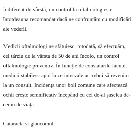
Indiferent de vârstă, un control la oftalmolog este
întotdeauna recomandat dacă ne confruntăm cu modificări
ale vederii.
Medicii oftalmologi ne sfătuiesc, totodată, să efectuăm,
cel târziu de la vârsta de 50 de ani în­colo, un control
oftalmologic preventiv. În funcție de constatările făcute,
medicii stabilesc apoi la ce in­tervale ar trebui să revenim
la un consult. Inci­dența unor boli comune care afectează
ochii creș­te sem­nificativ începând cu cel de-al șaselea de­
ce­niu de viață.
Cataracta și glaucomul