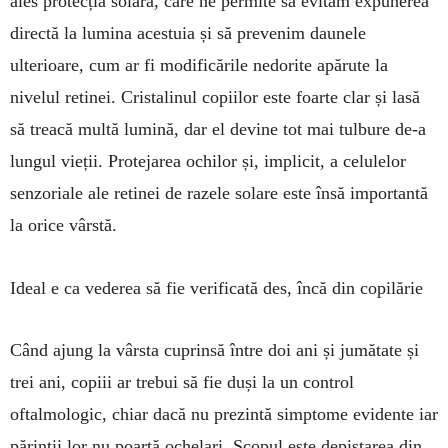
ales pro­tec­ția sola­ră, care ne permite să evi­tăm expunerea
di­rectă la lumina acestuia și să prevenim daunele
ulterioare, cum ar fi modificările nedorite apărute la
nivelul retinei. Cristalinul co­pii­lor este foarte clar și lasă
să treacă multă lumină, dar el devine tot mai tul­bure de-a
lungul vieții. Proteja­rea ochilor și, implicit, a celulelor
senzoriale ale retinei de razele solare este însă importantă
la orice vârstă.
Ideal e ca vederea să fie verificată des, încă din copilărie
Când ajung la vârsta cuprinsă între doi ani și jumătate și
trei ani, copiii ar trebui să fie duși la un control
oftalmologic, chiar dacă nu prezintă simptome evidente iar
părinții lor nu poartă ochelari. Scopul este depistarea din