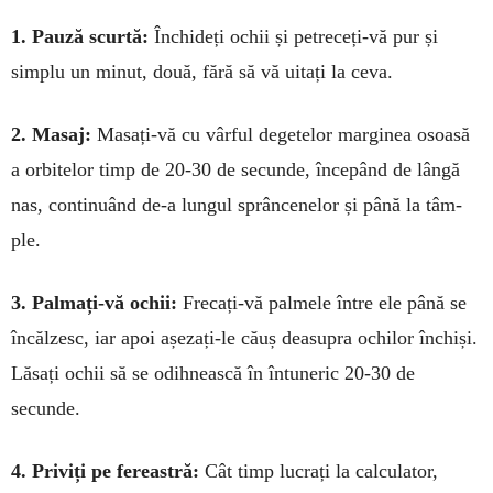
1. Pauză scurtă:
Închideți ochii și petreceți-vă pur și
simplu un minut, două, fără să vă uitați la ceva.
2. Masaj:
Masați-vă cu vârful degetelor marginea osoasă
a orbitelor timp de 20-30 de secunde, începând de lângă
nas, con­tinuând de-a lungul sprân­­­cenelor și până la tâm­
ple.
3. Palmați-vă ochii:
Frecați-vă palmele între ele până se
încălzesc, iar apoi așezați-le căuș deasupra ochi­lor închiși.
Lăsați ochii să se odihnească în întuneric 20-30 de
secunde.
4. Priviți pe fe­reastră:
Cât timp lu­crați la calculator,