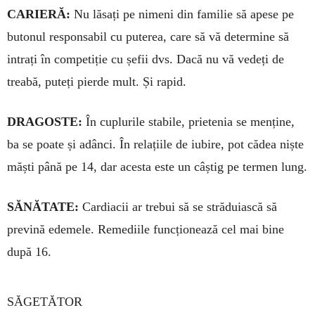
CARIERĂ:
Nu lăsați pe nimeni din familie să ape­se pe
butonul responsabil cu puterea, care să vă de­termine să
intrați în competiție cu șefii dvs. Dacă nu vă vedeți de
treabă, puteți pierde mult. Și rapid.
DRAGOSTE:
În cuplurile stabile, prietenia se men­ține,
ba se poate și adânci. În relațiile de iubire, pot cădea niște
măști până pe 14, dar acesta este un câștig pe termen lung.
SĂNĂTATE:
Cardiacii ar trebui să se străduiască să
prevină edemele. Remediile funcționează cel mai bine
după 16.
SĂGETĂTOR