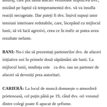
anturaj, care pot lansa atacuri veninoase împo­triva dvs.,
mizând pe faptul că temperamentul dvs. vă va insufla
reacții necugetate. Dar puteți fi dvs. înșivă supuși unor
tensiuni interioare redutabile, care, începând cu mijlocul
lunii, să vă facă agresivi, ceea ce în trafic ar putea avea
rezultate nefaste.
BANI:
Nu-i rău să prezentați partenerilor dvs. de afaceri
inițiative noi în primele două săptămâni ale lunii. La
mijlocul lunii, tendința este ca dvs. sau un partener de
afaceri să deveniți prea auto­ritari.
CARIERĂ:
La locul de muncă domnește o at­mosferă
prietenoasă, cel puțin până pe 19, când dvs. ori vreunul
dintre colegi poate fi apucat de șefisme.