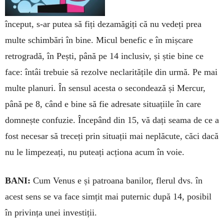
început, s-ar pu­tea să fiți dezamăgiți că nu vedeți prea
multe schimbări în bine. Micul benefic e în mișcare
retrogradă, în Pești, până pe 14 inclusiv, și știe bine ce
face: întâi trebuie să rezolve neclaritățile din ur­mă. Pe mai
multe planuri. În sensul acesta o se­con­dează și Mercur,
până pe 8, când e bine să fie adre­sate situațiile în care
domnește confuzie. În­ce­pând din 15, vă dați seama de ce a
fost necesar să treceți prin situații mai neplăcute, căci dacă
nu le limpe­zeați, nu puteați acționa acum în voie.
BANI:
Cum Venus e și patroana banilor, flerul dvs. în
acest sens se va face simțit mai puternic după 14, posibil
în privința unei investiții.