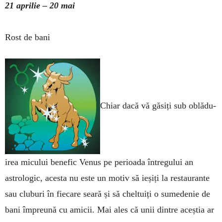
21 aprilie – 20 mai
Rost de bani
Chiar dacă vă gă­siți sub oblădu­
irea micului benefic Venus pe perioa­da întregului an
astrologic, acesta nu este un motiv să ieșiți la restaurante
sau cluburi în fiecare seară și să chel­tuiți o sumedenie de
bani împreună cu amicii. Mai ales că unii dintre aceștia ar