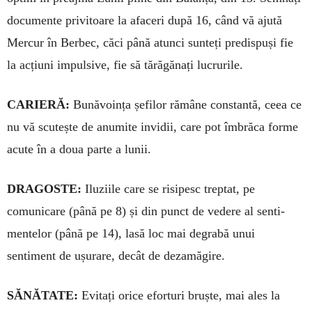
documente privitoare la afa­ceri după 16, când vă ajută
Mercur în Ber­bec, căci până atunci sunteți pre­dispuși fie
la acțiuni impulsive, fie să tă­răgănați lucru­ri­le.
CARIERĂ:
Bună­vo­ința șefilor ră­mâne constantă, ceea ce
nu vă scu­teș­te de anu­mite invidii, care pot îm­brăca forme
acute în a doua parte a lunii.
DRAGOSTE:
Iluziile care se risi­pesc treptat, pe
comunicare (până pe 8) și din punct de vedere al senti­
mentelor (până pe 14), lasă loc mai degrabă unui
sentiment de ușurare, decât de dezamăgire.
SĂNĂTATE:
Evitați orice eforturi bruște, mai ales la