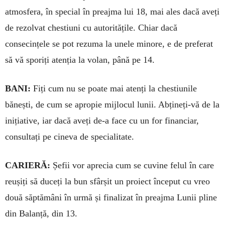
atmosfera, în special în preajma lui 18, mai ales dacă aveți
de rezolvat chestiuni cu autoritățile. Chiar dacă
consecințele se pot rezuma la unele minore, e de preferat
să vă sporiți atenția la volan, până pe 14.
BANI:
Fiți cum nu se poate mai atenți la chestiunile
bănești, de cum se apropie mijlocul lunii. Abțineți-vă de la
inițiative, iar dacă aveți de-a face cu un for financiar,
consultați pe cineva de specialitate.
CARIERĂ:
Șefii vor aprecia cum se cuvine felul în care
reușiți să duceți la bun sfârșit un proiect în­ceput cu vreo
două săptămâni în urmă și finalizat în preajma Lunii pline
din Balanță, din 13.