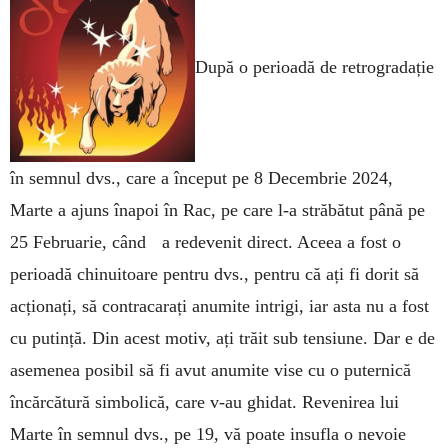
După o perioadă de retrogradație
în semnul dvs., care a început pe 8 Decembrie 2024,
Marte a ajuns înapoi în Rac, pe care l-a stră­bătut până pe
25 Februarie, când a redevenit direct. Aceea a fost o
perioadă chinuitoare pentru dvs., pentru că ați fi dorit să
acționați, să contra­ca­rați anumite intrigi, iar asta nu a fost
cu putință. Din acest motiv, ați trăit sub tensiune. Dar e de
asemenea posibil să fi avut anumite vise cu o puternică
încărcătură simbo­lică, care v-au ghidat. Revenirea lui
Marte în semnul dvs., pe 19, vă poate insufla o nevoie