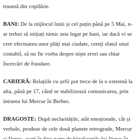
traumă din copilărie.
BANI:
De la mijlocul lunii și cel pu­țin până pe 5 Mai, n-
ar trebui să ini­țiați nimic nou legat pe bani, iar dacă vi se
cere efectuarea unor plăți mai ciudate, cereți sfatul unui
contabil, să nu fie vorba despre niște erori sau chiar
încercări de fraudare.
CARIERĂ:
Relațiile cu șefii pot trece de la o extremă la
alta, până pe 17, când se stabilizează comunica­rea, prin
intrarea lui Mercur în Ber­bec.
DRAGOSTE:
După neclari­tă­țile, atât emoționale, cât și
verbale, produse de cele două planete retrograde, Mercur
și Venus, aveți în fine parte de binefacerile lui Venus în