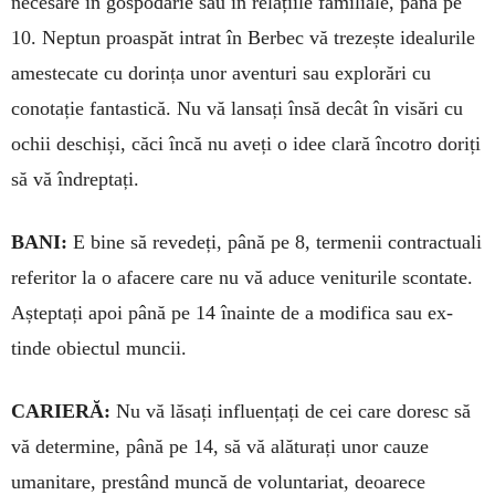
necesare în gospodărie sau în relațiile familiale, până pe
10. Neptun proaspăt intrat în Ber­bec vă trezește idealurile
ameste­cate cu dorința unor aventuri sau explorări cu
conotație fantastică. Nu vă lansați însă decât în visări cu
ochii deschiși, căci încă nu aveți o idee clară încotro doriți
să vă în­dreptați.
BANI:
E bine să revedeți, până pe 8, termenii contractuali
referitor la o afacere care nu vă aduce veni­turile scontate.
Așteptați apoi până pe 14 înainte de a modifica sau ex­
tinde obiectul muncii.
CARIERĂ:
Nu vă lăsați influențați de cei care doresc să
vă determine, până pe 14, să vă alăturați unor cauze
umanitare, prestând muncă de voluntariat, deoarece