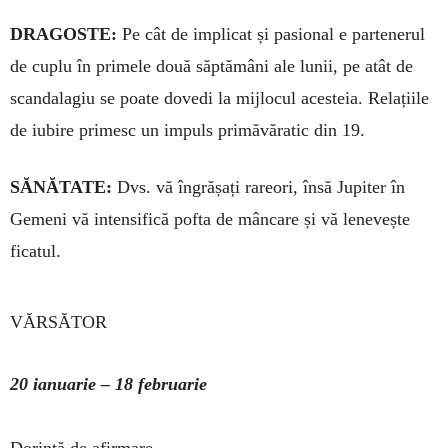
DRAGOSTE:
Pe cât de implicat și pasional e par­te­nerul
de cuplu în primele două săptămâni ale lu­nii, pe atât de
scandalagiu se poate dovedi la mijlo­cul acesteia. Relațiile
de iubire primesc un impuls primăvăratic din 19.
SĂNĂTATE:
Dvs. vă îngrășați rareori, însă Jupiter în
Gemeni vă intensifică pofta de mâncare și vă lenevește
ficatul.
VĂRSĂTOR
20 ianuarie – 18 februarie