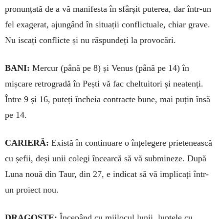
pronunțată de a vă manifesta în sfârșit puterea, dar într-un
fel exagerat, ajungând în situații conflictuale, chiar grave.
Nu iscați conflicte și nu răspundeți la provocări.
BANI:
Mercur (până pe 8) și Venus (pâ­nă pe 14) în
mișcare retrogradă în Pești vă fac cheltuitori și neatenți.
În­tre 9 și 16, puteți încheia contracte bune, mai puțin însă
pe 14.
CARIERĂ:
Există în continuare o înțelegere prietenească
cu șefii, deși unii colegi încearcă să vă sub­mineze. După
Luna nouă din Ta­ur, din 27, e indicat să vă impli­cați într-
un proiect nou.
DRAGOSTE:
Începând cu mij­lo­cul lunii, luptele cu