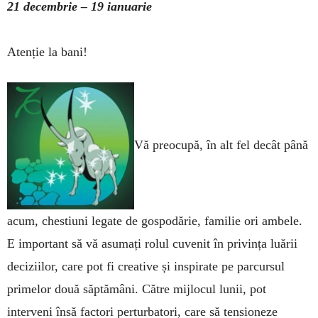
21 decembrie ­– 19 ianuarie
Atenție la bani!
Vă preocupă, în alt fel decât până
acum, ches­tiuni legate de gospodărie, familie ori am­bele.
E important să vă asumați rolul cuvenit în privința luării
deciziilor, care pot fi creative și ins­pirate pe parcursul
primelor două săptămâni. Către mijlocul lunii, pot
interveni însă factori pertur­batori, care să tensioneze