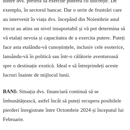
dintre dvs. preferă să exercite puterea cu discreție. De
exemplu, în sectorul bancar. Dar o serie de frus­trări care
au intervenit în viața dvs. începând din No­iembrie anul
trecut au atins un nivel insu­por­tabil și vă pot determina să
vă etalați nevoia și ca­pacitatea de a exercita putere. Puteți
face asta etalându-vă cunoștințele, inclusiv cele esoterice,
lan­sându-vă în politică sau într-o călătorie aventu­roasă
spre o destinație exotică. Ideal e să întreprindeți aceste
lucruri înainte de mijlocul lunii.
BANI:
Situația dvs. financiară continuă să se
îmbunătățească, astfel încât să pu­teți recupera posibilele
pierderi înregis­trate între Octombrie 2024 și începutul lui
Februarie.