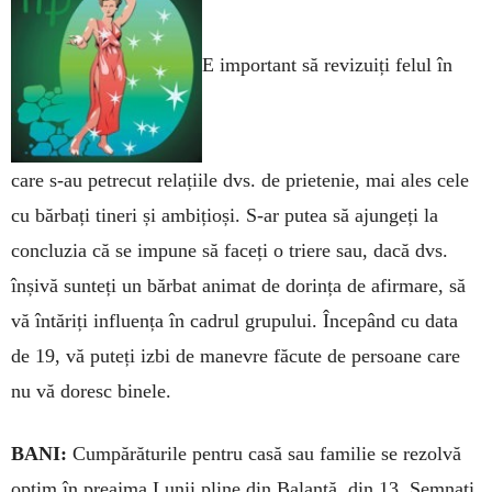
E important să revizuiți felul în
care s-au petrecut relațiile dvs. de prietenie, mai ales cele
cu bărbați tineri și ambițioși. S-ar putea să ajungeți la
concluzia că se impune să faceți o triere sau, dacă dvs.
înșivă sunteți un bărbat animat de dorința de afirmare, să
vă întăriți influența în cadrul grupului. Începând cu data
de 19, vă puteți izbi de manevre fă­cute de persoane care
nu vă doresc binele.
BANI:
Cumpărăturile pentru casă sau familie se rezolvă
optim în preaj­ma Lunii pline din Balanță, din 13. Semnați