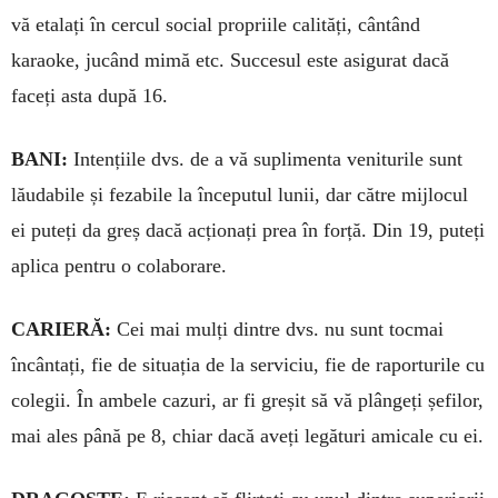
vă etalați în cer­cul social pro­priile calități, cân­tând
karaoke, ju­când mimă etc. Suc­cesul este asi­gurat dacă
faceți asta după 16.
BANI:
Intențiile dvs. de a vă supli­menta veniturile sunt
lăudabile și fezabile la începutul lunii, dar către mijlocul
ei puteți da greș dacă acțio­nați prea în forță. Din 19, puteți
apli­ca pentru o colaborare.
CARIERĂ:
Cei mai mulți dintre dvs. nu sunt tocmai
încântați, fie de si­tuația de la serviciu, fie de rapor­turile cu
colegii. În ambele cazuri, ar fi greșit să vă plângeți șefilor,
mai ales până pe 8, chiar dacă aveți legături amicale cu ei.