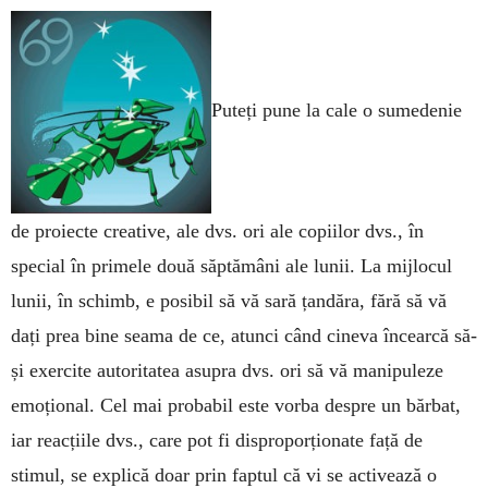
Puteți pune la cale o su­me­de­nie
de proiecte creative, ale dvs. ori ale copiilor dvs., în
special în primele două săptămâni ale lunii. La mijlocul
lunii, în schimb, e posibil să vă sară țandăra, fără să vă
dați prea bine seama de ce, atunci când cineva încearcă să-
și exercite autoritatea asupra dvs. ori să vă manipuleze
emoțional. Cel mai probabil este vorba despre un bărbat,
iar reacțiile dvs., care pot fi dispro­por­ționate față de
stimul, se explică doar prin faptul că vi se activează o