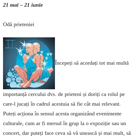
21 mai – 21 iunie
Odă prieteniei
Începeți să acordați tot mai multă
importanță cercului dvs. de prieteni și doriți ca rolul pe
care-l jucați în cadrul acestuia să fie cât mai relevant.
Puteți acționa în sensul acesta or­ga­nizând evenimente
cultu­rale, cum ar fi mersul în grup la o expoziție sau un
con­cert, dar puteți face ceva să vă unească și mai mult, să