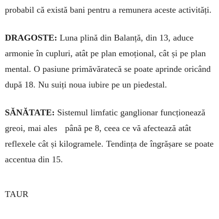
probabil că există bani pentru a remunera aceste activități.
DRAGOSTE:
Luna plină din Ba­lanță, din 13, aduce
armonie în cu­pluri, atât pe plan emoțional, cât și pe plan
mental. O pasiune primă­văratecă se poate aprinde oricând
după 18. Nu suiți noua iubire pe un piedestal.
SĂNĂTATE:
Sistemul limfatic ganglionar funcționează
greoi, mai ales până pe 8, ceea ce vă afectează atât
reflexele cât și kilogramele. Tendința de îngrășare se poate
ac­centua din 15.
TAUR