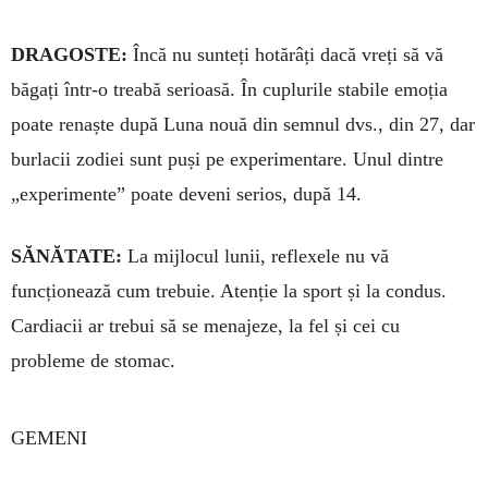
DRAGOSTE:
Încă nu sunteți hotă­râți dacă vreți să vă
băgați într-o trea­bă serioasă. În cuplurile stabile emoția
poate renaște după Luna nouă din sem­nul dvs., din 27, dar
burlacii zo­diei sunt puși pe experimentare. Unul dintre
„experimente” poate deveni serios, după 14.
SĂNĂTATE:
La mijlocul lunii, re­flexele nu vă
funcționează cum tre­buie. Atenție la sport și la condus.
Car­diacii ar trebui să se menajeze, la fel și cei cu
probleme de stomac.
GEMENI