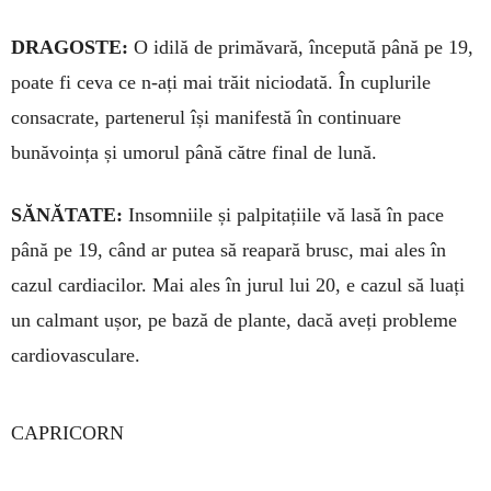
DRAGOSTE:
O idilă de primăvară, începută până pe 19,
poate fi ceva ce n-ați mai trăit niciodată. În cuplurile
consacrate, partenerul își manifestă în continuare
bunăvoința și umorul până către final de lună.
SĂNĂTATE:
Insomniile și palpitațiile vă lasă în pace
până pe 19, când ar putea să reapară brusc, mai ales în
cazul cardiacilor. Mai ales în jurul lui 20, e cazul să luați
un calmant ușor, pe bază de plante, dacă aveți probleme
cardiovasculare.
CAPRICORN