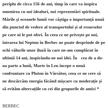
periplu de circa 156 de ani, timp în care va inspira
omenirea cu noi idealuri, noi reprezentări spirituale.
Mările și oceanele lumii vor câștiga o importanță nouă
din punctul de vedere al transportului și al resurselor
pe care ni le pot oferi. În ceea ce ne privește pe noi,
intrarea lui Neptun în Berbec ne poate desprinde de pe
ochi vălurile unor iluzii în care ne-am complăcut în
ultimii 14 ani, inspirându-ne noi idei. În cea de a do­
ua parte a lunii, Marte în Leu începe o nouă
confruntare cu Pluton în Văr­să­tor, ceea ce ne cere să
ne descărcăm energia făcând mișcare cu moderație și
să evităm altercațiile cu cei din grupurile de amici *
BERBEC