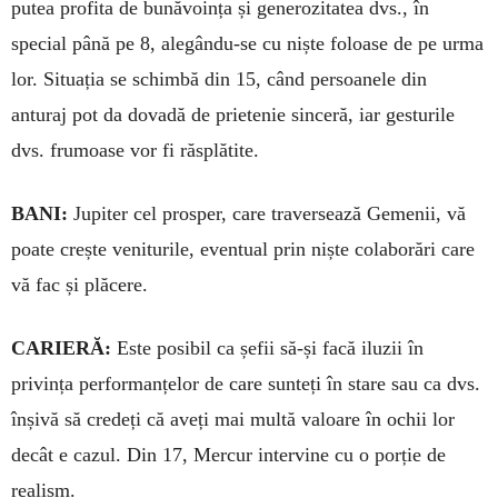
putea profita de bunăvoința și ge­nerozitatea dvs., în
special până pe 8, alegându-se cu niște foloase de pe urma
lor. Situația se schimbă din 15, când persoanele din
anturaj pot da dovadă de prietenie sinceră, iar ges­turile
dvs. frumoase vor fi răsplătite.
BANI:
Jupiter cel prosper, care traver­sează Gemenii, vă
poate crește veni­turile, eventual prin niște colaborări care
vă fac și plăcere.
CARIERĂ:
Este posibil ca șefii să-și facă iluzii în
privința performanțelor de care sunteți în stare sau ca dvs.
în­șivă să credeți că aveți mai multă valoare în ochii lor
decât e cazul. Din 17, Mercur intervine cu o porție de
realism.