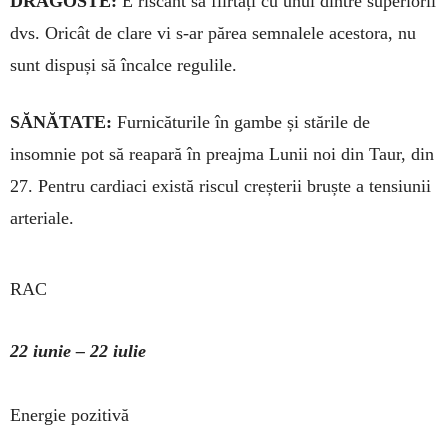
DRAGOSTE:
E riscant să flir­tați cu unul dintre su­pe­rio­rii
dvs. Oricât de clare vi s-ar pă­rea semnalele acestora, nu
sunt dispuși să încalce regu­lile.
SĂNĂTATE:
Furnicăturile în gam­be și stările de
insomnie pot să rea­pa­ră în preajma Lunii noi din Taur, din
27. Pentru cardiaci există riscul creșterii bruște a tensiunii
arteriale.
RAC
22 iunie – 22 iulie
Energie pozitivă