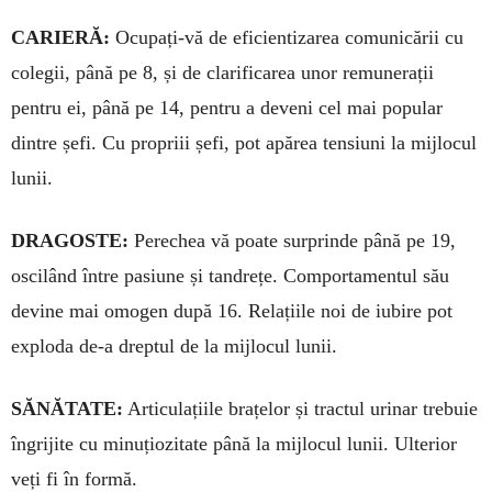
CARIERĂ:
Ocupați-vă de eficientizarea comuni­că­rii cu
colegii, până pe 8, și de clarificarea unor re­munerații
pentru ei, până pe 14, pentru a deveni cel mai popular
dintre șefi. Cu propriii șefi, pot apă­rea tensiuni la mijlocul
lunii.
DRAGOSTE:
Perechea vă poate surprinde până pe 19,
oscilând între pasiune și tandrețe. Comporta­mentul său
devine mai omogen după 16. Relațiile noi de iubire pot
exploda de-a dreptul de la mijlocul lunii.
SĂNĂTATE:
Articulațiile brațelor și tractul urinar trebuie
îngrijite cu minuțiozitate până la mijlocul lunii. Ulterior
veți fi în formă.