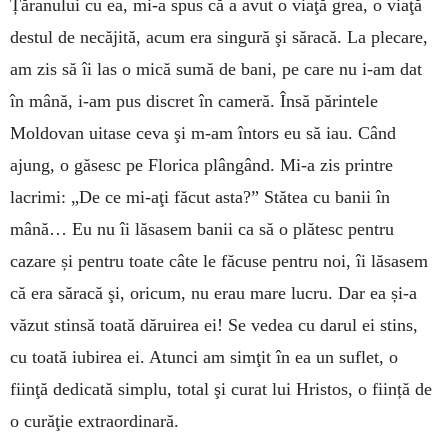
Țăranului cu ea, mi-a spus că a avut o viaţă grea, o viaţă
destul de necăjită, acum era singură şi săracă. La plecare,
am zis să îi las o mică sumă de bani, pe care nu i-am dat
în mână, i-am pus discret în cameră. Însă părintele
Moldovan uitase ceva şi m-am întors eu să iau. Când
ajung, o găsesc pe Florica plângând. Mi-a zis printre
lacrimi: „De ce mi-aţi făcut asta?” Stătea cu banii în
mână… Eu nu îi lăsasem banii ca să o plătesc pentru
cazare și pentru toate câte le făcuse pentru noi, îi lăsasem
că era săracă şi, oricum, nu erau mare lucru. Dar ea și-a
văzut stinsă toată dăruirea ei! Se vedea cu darul ei stins,
cu toată iubirea ei. Atunci am simţit în ea un suflet, o
fiinţă dedicată simplu, total şi curat lui Hristos, o ființă de
o curăţie extraordinară.