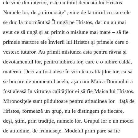
ele vine din interior, este cu totul dedicată lui Hristos.
Numele lor, de „mironosiţe”, vine de la mirul cu care ele
se duc la mormânt să Îl ungă pe Hristos, dar nu au mai
avut ce să ungă și au primit o misiune mai mare – să fie
primele martore ale Învierii lui Hristos și primele care o
vestesc tuturor. Au primit misiunea asta pentru râvna și
devotamentul lor, pentru iubirea lor, care e o iubire caldă,
maternă. Deci au fost alese în virtutea calităţilor lor, ca să
se bucure de momentul acela, aşa cum Maica Domnului a
fost aleasă în virtutea calităţilor ei să fie Maica lui Hristos.
Mironosiţele sunt pilduitoare pentru atitudinea lor faţă de
Hristos, formează un grup, nu le distingem pe fiecare,
deși, știm, prin tradiție, numele lor. Grupul lor e un model
de atitudine, de frumuseţe. Modelul prim pare să fie