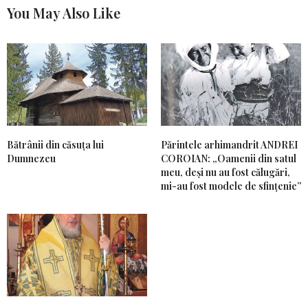
You May Also Like
Bătrânii din căsuța lui
Părintele arhimandrit ANDREI
Dumnezeu
COROIAN: „Oamenii din satul
meu, deși nu au fost călugări,
mi-au fost modele de sfințenie”