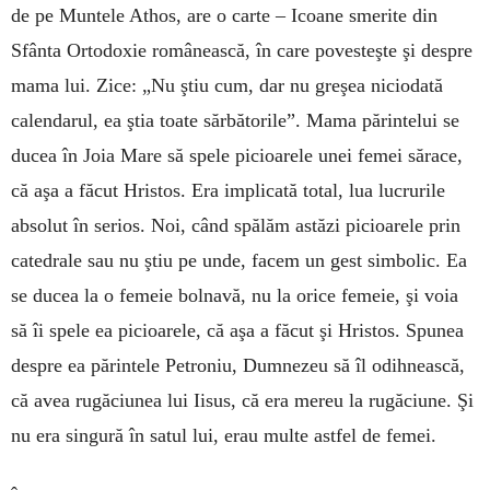
de pe Muntele Athos, are o carte – Icoane smerite din
Sfânta Ortodoxie românească, în care povesteşte şi despre
mama lui. Zice: „Nu ştiu cum, dar nu greşea niciodată
calendarul, ea ştia toate sărbătorile”. Mama părintelui se
ducea în Joia Mare să spele picioarele unei femei sărace,
că aşa a făcut Hristos. Era implicată total, lua lucrurile
absolut în serios. Noi, când spălăm astăzi picioarele prin
catedrale sau nu ştiu pe unde, facem un gest simbolic. Ea
se ducea la o femeie bolnavă, nu la orice femeie, şi voia
să îi spele ea picioarele, că aşa a făcut şi Hristos. Spunea
despre ea părintele Petroniu, Dumnezeu să îl odihnească,
că avea rugăciunea lui Iisus, că era mereu la rugăciune. Şi
nu era singură în satul lui, erau multe astfel de femei.