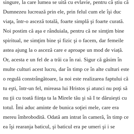
singure, la care lumea se uită cu evlavie, pentru că știu că
Dumnezeu lucrează prin ele, prin felul cum ele îşi duc
viaţa, într-o asceză totală, foarte simplă şi foarte curată.
Noi postim că aşa e rânduiala, pentru că ne simţim bine
spiritual, ne simţim bine şi fizic şi o facem, dar femeile
astea ajung la o asceză care e aproape un mod de viață.
Or, acesta e un fel de a trăi ca în rai. Sigur că găsim în
multe culturi acest lucru, dar în timp ce în alte culturi este
o regulă constrângătoare, la noi este realizarea faptului că
tu eşti, într-un fel, mireasa lui Hristos şi atunci nu poţi să
nu ţii cu toată fiinţa ta la Mirele tău şi să I te dăruieşti cu
totul. Îmi aduc aminte de bunica soţiei mele, care era
mereu îmbrobodită. Odată am intrat în cameră, în timp ce
ea îşi rearanja baticul, şi baticul era pe umeri şi i se