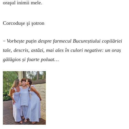
oraşul inimii mele.
Corcoduşe şi şotron
–
Vorbește puțin despre farmecul Bucureștiului copilăriei
tale, descris, astăzi, mai ales în culori negative: un o­raș
gălăgios și foarte poluat…