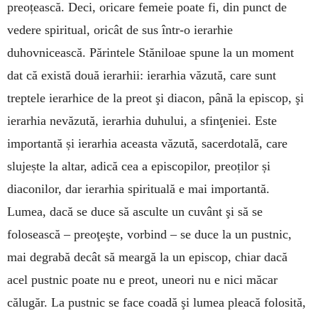
preoțească. Deci, oricare femeie poate fi, din punct de
vedere spiritual, oricât de sus într-o ierarhie
duhovnicească. Părintele Stăniloae spune la un moment
dat că există două ierarhii: ierarhia văzută, care sunt
treptele ierarhice de la preot şi diacon, până la episcop, şi
ierarhia nevăzută, ierarhia duhului, a sfinţeniei. Este
importantă și ierarhia aceasta văzută, sacerdotală, care
slujește la altar, adică cea a episcopilor, preoților și
diaconilor, dar ierarhia spirituală e mai importantă.
Lumea, dacă se duce să asculte un cuvânt şi să se
folosească – preoţeşte, vorbind – se duce la un pustnic,
mai degrabă decât să meargă la un episcop, chiar dacă
acel pustnic poate nu e preot, uneori nu e nici măcar
călugăr. La pustnic se face coadă şi lumea pleacă folosită,