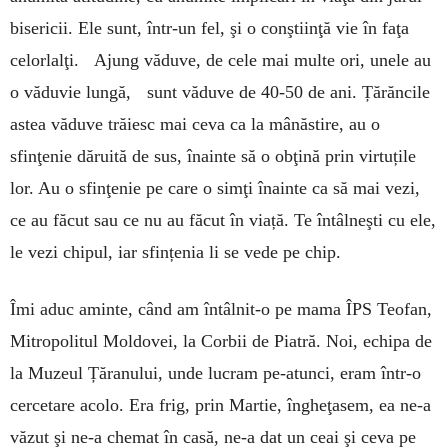
bisericii. Ele sunt, într-un fel, şi o conştiinţă vie în faţa
celorlalţi. Ajung văduve, de cele mai multe ori, unele au
o văduvie lungă, sunt văduve de 40-50 de ani. Țărăncile
astea văduve trăiesc mai ceva ca la mânăstire, au o
sfinţenie dăruită de sus, înainte să o obţină prin virtuțile
lor. Au o sfinţenie pe care o simţi înainte ca să mai vezi,
ce au făcut sau ce nu au făcut în viață. Te întâlneşti cu ele,
le vezi chipul, iar sfințenia li se vede pe chip.
Îmi aduc aminte, când am întâlnit-o pe mama ÎPS Teofan,
Mitropolitul Moldovei, la Corbii de Piatră. Noi, echipa de
la Muzeul Țăranului, unde lucram pe-atunci, eram într-o
cercetare acolo. Era frig, prin Martie, îngheţasem, ea ne-a
văzut şi ne-a chemat în casă, ne-a dat un ceai şi ceva pe