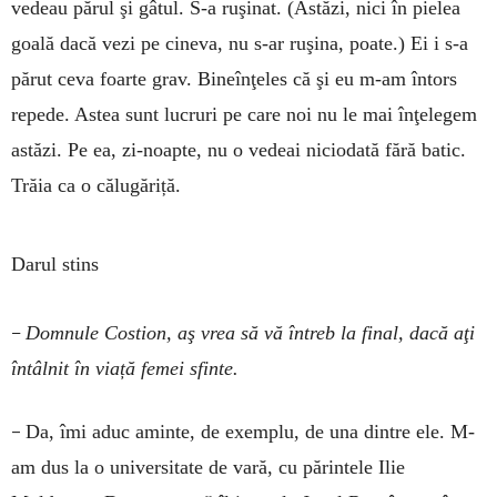
vedeau părul şi gâtul. S-a ruşinat. (Astăzi, nici în pielea
goală dacă vezi pe cineva, nu s-ar ruşina, poate.) Ei i s-a
părut ceva foarte grav. Bineînţeles că şi eu m-am întors
repede. Astea sunt lucruri pe care noi nu le mai înţelegem
astăzi. Pe ea, zi-noapte, nu o vedeai niciodată fără batic.
Trăia ca o călugăriță.
Darul stins
–
Domnule Costion, aş vrea să vă întreb la final, dacă aţi
întâlnit în viață femei sfinte.
–
Da, îmi aduc aminte, de exemplu, de una dintre ele. M-
am dus la o universitate de vară, cu părintele Ilie