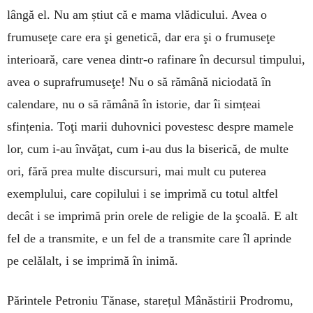
lângă el. Nu am știut că e mama vlădicului. Avea o
frumuseţe care era şi genetică, dar era şi o frumuseţe
interioară, care venea dintr-o rafinare în decursul timpului,
avea o suprafrumuseţe! Nu o să rămână niciodată în
calendare, nu o să rămână în istorie, dar îi simțeai
sfințenia. Toţi marii duhovnici povestesc despre mamele
lor, cum i-au învăţat, cum i-au dus la biserică, de multe
ori, fără prea multe discursuri, mai mult cu puterea
exemplului, care copilului i se imprimă cu totul altfel
decât i se imprimă prin orele de religie de la şcoală. E alt
fel de a transmite, e un fel de a transmite care îl aprinde
pe celălalt, i se imprimă în inimă.
Părintele Petroniu Tănase, starețul Mânăstirii Prodromu,