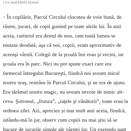
Cea mai iubită mamă
–
În copilărie, Parcul Circului clocotea de voie bună, de
râsete, jocuri, de copii gonind pe toate aleile lui. În anii
aceia, cartierul era des­tul de nou, cam toată lumea se
mutase deo­dată, aşa că noi, copiii, eram a­pro­ximativ de
aceeaşi vârstă. Colegii de la şcoală îmi erau şi vecini, iar
şcoala era în parc. Nici nu pot spune exact care era
farmecul întregului Bucureşti, fiindcă noi aveam micul
nostru oraş, restrâns în Parcul Circului, şi ne era de ajuns.
Era tărâmul nostru magic, nu aveam nevoie de nimic alt­
ceva. Şotronul, „frunza”, „raţele şi vânătorii”, toate erau la
ordinea zilei. Azi, apreciez și mai mult anii aceia, fiind­că,
uitându-mă în jur, observ cum copiii nu mai ştiu să se
bucure de jocurile simple ale vârstei lor. Un exemplu sunt