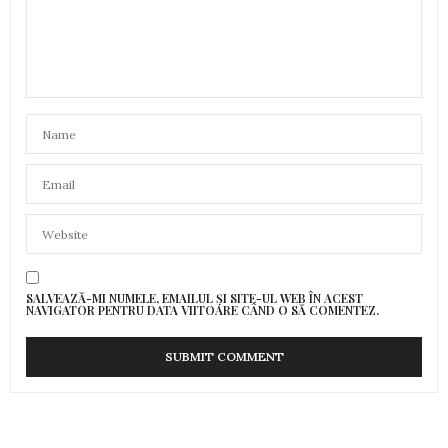
SALVEAZĂ-MI NUMELE, EMAILUL ȘI SITE-UL WEB ÎN ACEST
NAVIGATOR PENTRU DATA VIITOARE CÂND O SĂ COMENTEZ.