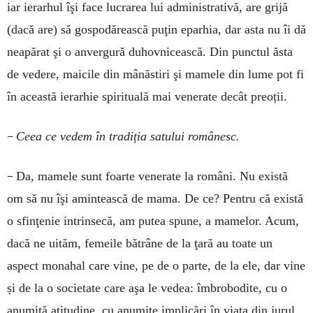
iar ierarhul îşi face lucrarea lui administrativă, are grijă
(dacă are) să gospodărească puţin eparhia, dar asta nu îi dă
neapărat şi o anvergură duhovnicească. Din punctul ăsta
de vedere, maicile din mânăstiri şi mamele din lume pot fi
în această ierarhie spirituală mai venerate decât preoții.
–
Ceea ce vedem în tradiția satului românesc.
–
Da, mamele sunt foarte venerate la români. Nu există
om să nu îşi amintească de mama. De ce? Pentru că există
o sfinţenie intrinsecă, am putea spune, a mamelor. Acum,
dacă ne uităm, femeile bătrâne de la ţară au toate un
aspect monahal care vine, pe de o parte, de la ele, dar vine
și de la o societate care aşa le vedea: îmbrobodite, cu o
anumită atitudine, cu anumite implicări în viaţa din jurul