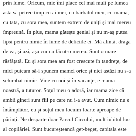
prin lume. Oricum, mie îmi place cel mai mult pe lumea
asta să petrec timp cu ai mei, cu bărbatul meu, cu mama,
cu tata, cu sora mea, suntem extrem de uniţi şi mai mereu
împreună. În plus, mama găteşte genial şi nu m-aş putea
lipsi pentru nimic în lume de deliciile ei. Mă alintă, draga
de ea, şi azi, aşa cum a făcut-o mereu. Sunt o mare
răsfăţată. Eu şi sora mea am fost crescute în tandreţe, de
mici puteam să-i spunem mamei orice şi nici astăzi nu s-a
schimbat nimic. Vine cu noi și în vacanţe, e mama
noastră, a tuturor. Soţul meu o adoră, iar mama zice că
ambii gineri sunt fiii pe care nu i-a avut. Cum nimic nu e
întâmplător, eu şi soţul meu locuim foarte aproape de
părinți. Ne desparte doar Parcul Circului, mult iubitul loc
al copilăriei. Sunt bucureşteancă get-beget, capitala este