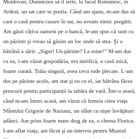
Moldovan, Dumnezeu să îl ierte, la Jacul Românesc, în
Ardeal, un sat care se pustia. Când am ajuns, m-am dus să
caut o casă pentru cazare în sat, nu aveam nimic pregătit.
Am găsit câțiva oameni pe o bancă, le-am spus că sunt cu
un părinte şi vreau să găsim un loc unde să stea. Şi o
bătrână a sărit: „Sigur! Un părinte? La mine!” M-am dus
cu ea, i-am văzut gospodăria, era mirifică, o casă mică,
foarte curată. Trăia singură, avea ceva rude plecate. L-am
dus pe părinte acolo, am stat şi eu cu el, iar bătrâna făcea
prescură pentru participanții la tabăra de vară. Într-o seară,
când m-am întors acasă, am văzut că femeia citea viaţa
Sfântului Grigorie de Nazianz, un sfânt cu nişte învăţături
adânci. Am prins foarte mare drag de ea, o chema Florica.
I-am aflat viaţa, am făcut şi un interviu pentru Muzeul