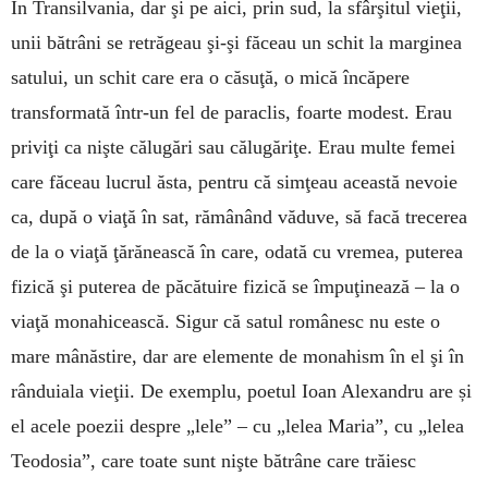
În Transilvania, dar şi pe aici, prin sud, la sfârşitul vieţii,
unii bătrâni se retrăgeau şi-şi făceau un schit la marginea
satului, un schit care era o căsuţă, o mică încăpere
transformată într-un fel de paraclis, foarte modest. Erau
priviţi ca nişte călugări sau călugăriţe. Erau multe femei
care făceau lucrul ăsta, pentru că sim­ţeau această nevoie
ca, după o viaţă în sat, rămânând văduve, să facă trecerea
de la o viaţă ţărănească în care, odată cu vremea, puterea
fizică şi puterea de păcătuire fizică se împuţinează – la o
viaţă monahicească. Sigur că satul românesc nu este o
mare mânăstire, dar are elemente de monahism în el şi în
rânduiala vieţii. De exemplu, poetul Ioan Alexandru are și
el acele poezii despre „lele” – cu „lelea Maria”, cu „lelea
Teodosia”, care toate sunt nişte bătrâne care trăiesc