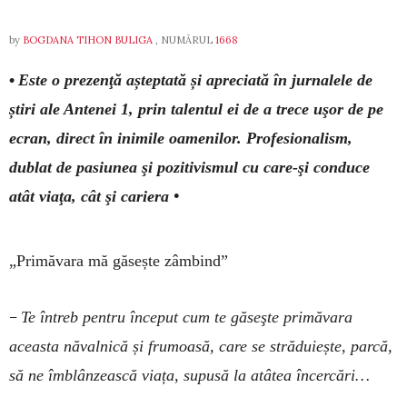
by
BOGDANA TIHON BULIGA
, NUMĂRUL
1668
•
Este o prezenţă așteptată și apreciată în jurnalele de
știri ale Antenei 1, prin talentul ei de a trece uşor de pe
ecran, direct în inimile oamenilor. Profesionalism,
dublat de pasiunea şi pozitivismul cu care-şi conduce
atât viaţa, cât şi cariera •
„Primăvara mă găsește zâmbind”
–
Te întreb pentru început cum te găseşte primăvara
aceasta năvalnică și frumoasă, care se străduiește, parcă,
să ne îmblânzească viața, supusă la atâtea încercări…