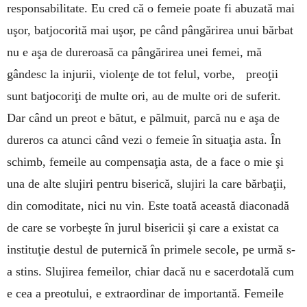
responsabilitate. Eu cred că o femeie poate fi abuzată mai
uşor, batjocorită mai uşor, pe când pângărirea unui bărbat
nu e aşa de dureroasă ca pângărirea unei femei, mă
gândesc la injurii, violenţe de tot felul, vorbe, preoţii
sunt batjocoriţi de multe ori, au de multe ori de suferit.
Dar când un preot e bătut, e pălmuit, parcă nu e aşa de
dureros ca atunci când vezi o femeie în situaţia asta. În
schimb, femeile au compensaţia asta, de a face o mie şi
una de alte slujiri pentru biserică, slujiri la care bărbaţii,
din comoditate, nici nu vin. Este toată această diaconadă
de care se vorbeşte în jurul bisericii şi care a existat ca
instituţie destul de puternică în primele secole, pe urmă s-
a stins. Slujirea femeilor, chiar dacă nu e sacerdotală cum
e cea a preotului, e extraordinar de importantă. Femeile