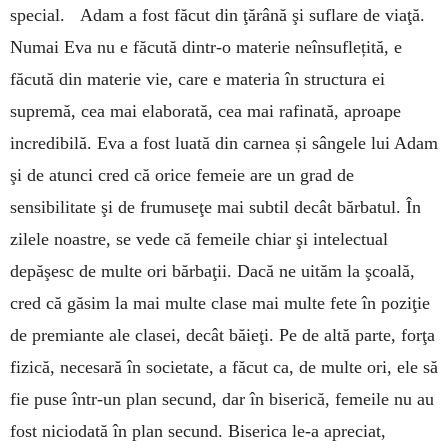
special. Adam a fost făcut din ţărână şi suflare de viaţă.
Numai Eva nu e făcută dintr-o materie neînsuflețită, e
făcută din materie vie, care e materia în structura ei
supremă, cea mai elaborată, cea mai rafinată, aproape
incredibilă. Eva a fost luată din carnea și sângele lui Adam
şi de atunci cred că orice femeie are un grad de
sensibilitate şi de frumuseţe mai subtil decât bărbatul. În
zilele noastre, se vede că femeile chiar şi intelectual
depăşesc de multe ori bărbaţii. Dacă ne uităm la şcoală,
cred că găsim la mai multe clase mai multe fete în poziţie
de premiante ale clasei, decât băieţi. Pe de altă parte, forţa
fizică, necesară în societate, a făcut ca, de multe ori, ele să
fie puse într-un plan secund, dar în biserică, femeile nu au
fost niciodată în plan secund. Biserica le-a apreciat,