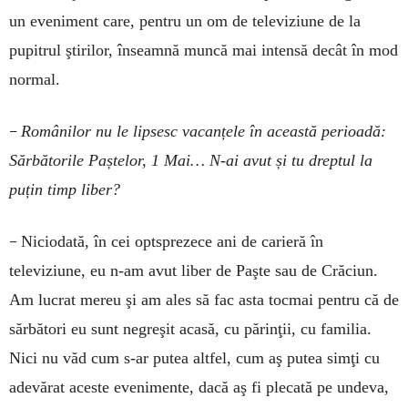
un eveniment care, pentru un om de televiziune de la
pupitrul ştirilor, înseamnă muncă mai intensă decât în mod
normal.
–
Românilor nu le lipsesc vacanțele în această perioadă:
Sărbătorile Paștelor, 1 Mai… N-ai avut și tu dreptul la
puțin timp liber?
–
Niciodată, în cei optsprezece ani de carieră în
televiziune, eu n-am avut liber de Paşte sau de Crăciun.
Am lucrat mereu şi am ales să fac asta tocmai pentru că de
sărbători eu sunt negreşit acasă, cu părinţii, cu familia.
Nici nu văd cum s-ar putea altfel, cum aş putea simţi cu
adevărat aceste evenimente, dacă aş fi plecată pe undeva,