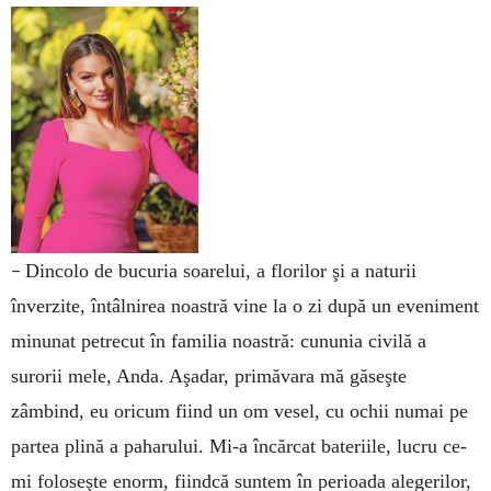
–
Dincolo de bucuria soarelui, a florilor şi a naturii
înverzite, întâlnirea noastră vine la o zi după un eveniment
mi­nunat petrecut în familia noastră: cununia civilă a
surorii mele, An­da. Aşadar, primăvara mă găseşte
zâmbind, eu oricum fiind un om vesel, cu ochii numai pe
partea plină a paharului. Mi-a încărcat bateriile, lucru ce-
mi foloseşte enorm, fiindcă suntem în perioada alegerilor,