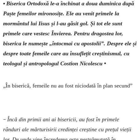
•
Biserica Ortodoxă le-a închinat a doua duminica după
Paște femeilor mironosițe. Ele au venit primele la
mormântul lui Iisus și l-au găsit gol. Și tot ele sunt
primele care vestesc Învierea. Pentru dragostea lor,
biserica le numește „întocmai cu apostolii”. Despre ele și
despre toate femeile care au însuflețit creștinismul, cu
teologul și antropologul Costion Nicolescu •
„În biserică, femeile nu au fost niciodată în plan secund”
–
Încă din primii ani ai bisericii, au fost în primele
rânduri ale mărturisirii credinței creștine cu prețul vieții
lor. De unde vine încrederea asta nestrămutată în