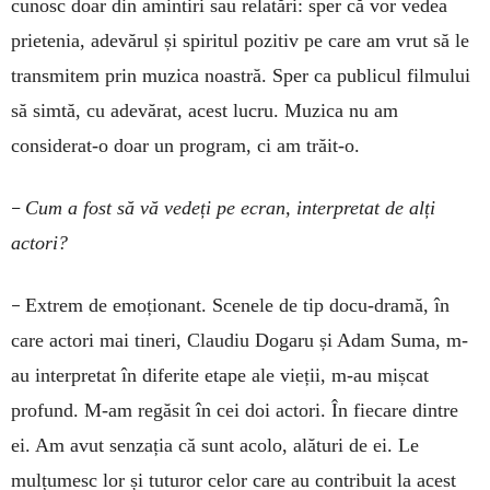
cunosc doar din amintiri sau relatări: sper că vor vedea
prietenia, adevărul și spiritul pozitiv pe care am vrut să le
transmitem prin muzica noastră. Sper ca publicul filmului
să simtă, cu adevărat, acest lucru. Muzica nu am
considerat-o doar un program, ci am trăit-o.
–
Cum a fost să vă vedeți pe ecran, interpretat de alți
actori?
–
Extrem de emoționant. Scenele de tip docu-dramă, în
care actori mai tineri, Claudiu Dogaru și Adam Suma, m-
au interpretat în diferite etape ale vieții, m-au mișcat
profund. M-am regăsit în cei doi actori. În fiecare dintre
ei. Am avut senzația că sunt acolo, alături de ei. Le
mulțumesc lor și tuturor celor care au contribuit la acest