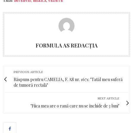
TAGS:
INTERVIU
,
MUZICĂ
,
VEDETE
FORMULA AS REDACȚIA
PREVIOUS ARTICLE
Răspuns pentru CAMELIA, F. AS nr. 1671: "Tatăl meu suferă
de tumoră rectală"
NEXT ARTICLE
"Fiica mea are o rană care nu se închide de 3 luni"