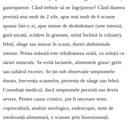
gastropareze. Când trebuie să ne îngrijoreze? Când diareea
persistă mai mult de 2 zile, apar mai mult de 6 scaune
apoase într-o zi, apar semne de deshidratare (sete intensă,
gură uscată, scădere în greutate, urină închisă la culoare),
febră, sânge sau mucus în scaun, dureri abdominale
intense. Prima măsură este rehidratarea orală, cu soluții cu
săruri minerale. Se evită lactatele, alimentele grase/ grele
sau zahărul excesiv. Se țin sub observație simptomele:
durata, frecvența scaunelor, prezența de sânge sau febră.
Consultați medicul, dacă simptomele persistă sau devin
severe. Pentru cauze cronice, pot fi necesare teste:
coprocultură, analize serologice, endoscopie, teste de
intoleranță alimentară, o scanare prin biorezonanță.