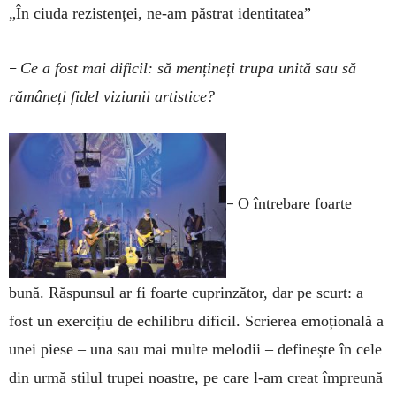
„În ciuda rezistenței, ne-am păstrat identitatea”
–
Ce a fost mai dificil: să mențineți trupa unită sau să
rămâneți fidel viziunii artistice?
–
O întrebare foarte
bună. Răspunsul ar fi foarte cuprinzător, dar pe scurt: a
fost un exercițiu de echilibru dificil. Scrierea emoțională a
unei piese – una sau mai multe melodii – definește în cele
din urmă stilul trupei noastre, pe care l-am creat împreună