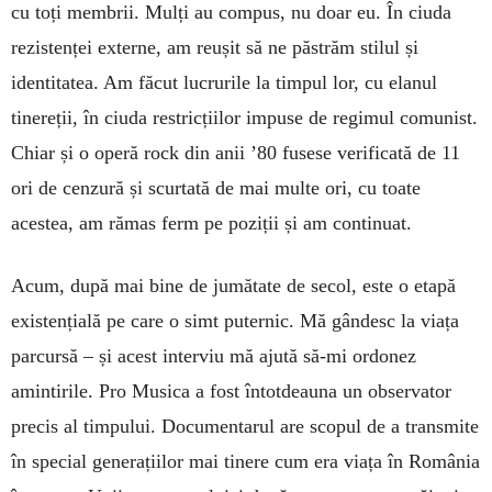
cu toți membrii. Mulți au compus, nu doar eu. În ciuda
rezistenței externe, am reușit să ne păstrăm stilul și
identitatea. Am făcut lucrurile la timpul lor, cu elanul
tinereții, în ciuda restricțiilor impuse de regimul comunist.
Chiar și o operă rock din anii ’80 fusese verificată de 11
ori de cenzură și scurtată de mai multe ori, cu toate
acestea, am rămas ferm pe poziții și am continuat.
Acum, după mai bine de jumătate de secol, este o etapă
existențială pe care o simt puternic. Mă gândesc la viața
parcursă – și acest interviu mă ajută să-mi ordonez
amintirile. Pro Musica a fost întotdeauna un observator
precis al timpului. Documentarul are scopul de a transmite
în special generațiilor mai tinere cum era viața în România