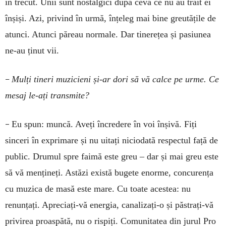
în trecut. Unii sunt nostalgici după ceva ce nu au trăit ei
înșiși. Azi, privind în urmă, înțeleg mai bine greutățile de
atunci. Atunci păreau normale. Dar tinerețea și pasiunea
ne-au ținut vii.
–
Mulți tineri muzicieni și-ar dori să vă calce pe urme. Ce
mesaj le-ați transmite?
–
Eu spun: muncă. Aveți încredere în voi înșivă. Fiți
sinceri în exprimare și nu uitați niciodată respectul față de
public. Drumul spre faimă este greu – dar și mai greu este
să vă mențineți. Astăzi există bugete enorme, concurența
cu muzica de masă este mare. Cu toate acestea: nu
renunțați. Apreciați-vă energia, canalizați-o și păstrați-vă
privirea proaspătă, nu o rispiți. Comunitatea din jurul Pro