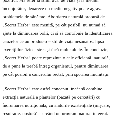
pozitivi. Mă refer la stilul dvs. de viață și la mediul
înconjurător, deoarece un mediu negativ poate agrava
problemele de sănătate. Abordarea naturală propusă de
„Secret Herbs” este menită, pe cât posibil, nu numai să
ajute la diminuarea bolii, ci și să contribuie la identificarea
cauzelor ce au produs-o – stil de viață nesănătos, lipsa
exercițiilor fizice, stres și încă multe altele. În concluzie,
„Secret Herbs” poate reprezinta o cale eficientă, naturală,
de a pune la treabă întreg organismul, pentru diminuarea
pe cât posibil a cancerului rectal, prin sporirea imunității.
„Secret Herbs” este astfel conceput, încât să combine
extracția naturală a plantelor (bazată pe cercetări) cu
îndrumarea nutrițională, cu sfaturile existențiale (mișcare,
respirație, postură) – creând un program natural integrat,