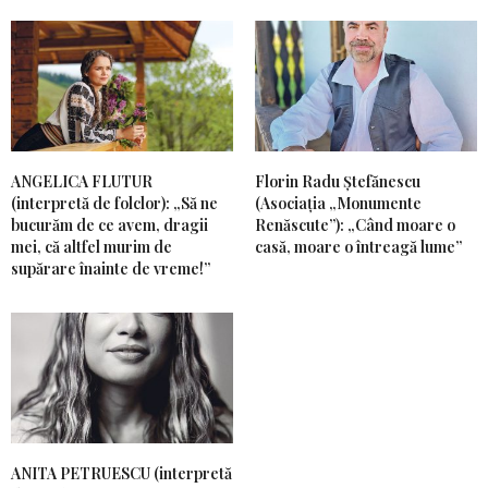
ANGELICA FLUTUR
Florin Radu Ștefănescu
(interpretă de folclor): „Să ne
(Asociația „Monumente
bucurăm de ce avem, dragii
Renăscute”): „Când moare o
mei, că altfel murim de
casă, moare o întreagă lume”
supărare înainte de vreme!”
ANITA PETRUESCU (interpretă