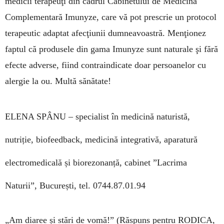
medicii terapeuţi din cadrul Cabinetului de Medicină
Complementară Imu­nyze, care vă pot prescrie un protocol
terapeutic adaptat afecţiunii dumneavoastră. Menţionez
faptul că produsele din gama Imunyze sunt naturale şi fără
efecte adverse, fiind contraindicate doar persoanelor cu
alergie la ou. Multă sănătate!
ELENA SPÂNU –
specialist în medicină naturistă,
nutriție, biofeedback, medicină integrativă, aparatură
electromedicală și biorezonanță, cabinet ”Lacrima
Naturii”, București, tel. 0744.87.01.94
„Am diaree și stări de vomă!”
(Răspuns pentru RODICA,