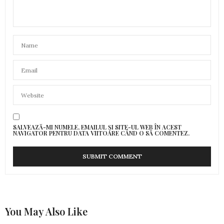
SALVEAZĂ-MI NUMELE, EMAILUL ȘI SITE-UL WEB ÎN ACEST
NAVIGATOR PENTRU DATA VIITOARE CÂND O SĂ COMENTEZ.
You May Also Like