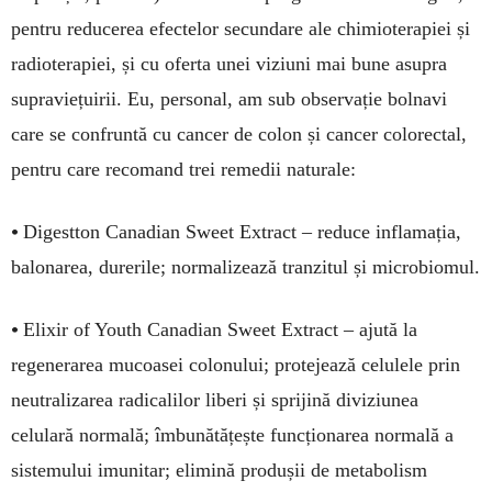
pentru reducerea efectelor secundare ale chimioterapiei și
radioterapiei, și cu oferta unei viziuni mai bune asupra
supraviețuirii. Eu, personal, am sub observație bolnavi
care se confruntă cu cancer de colon și cancer colorectal,
pentru care recomand trei remedii naturale:
•
Digestton Canadian Sweet Extract – reduce inflamația,
balonarea, durerile; normalizează tranzitul și microbiomul.
•
Elixir of Youth Canadian Sweet Extract – ajută la
regenerarea mucoasei colonului; protejează celulele prin
neutralizarea radicalilor liberi și sprijină diviziunea
celulară normală; îmbunătățește funcționarea normală a
sistemului imunitar; elimină produșii de metabolism