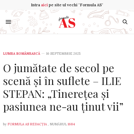
Intra
aici
pe site ul vechi "Formula AS"
LUMEA ROMÂNEASCĂ
16 SEPTEMBRIE 2025
O jumătate de secol pe
scenă și în suflete – ILIE
STEPAN: „Tinerețea și
pasiunea ne-au ținut vii”
by
FORMULA AS REDACȚIA
, NUMĂRUL
1684