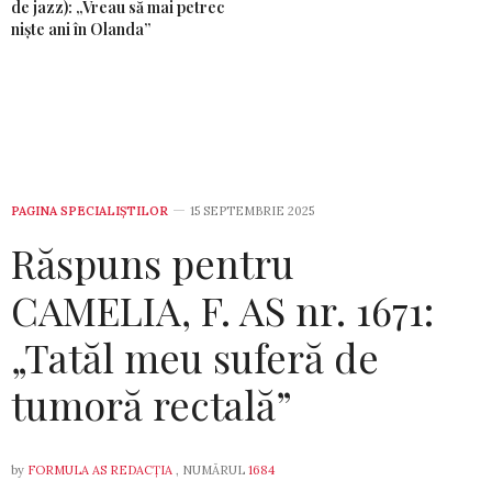
de jazz): „Vreau să mai petrec
niște ani în Olanda”
PAGINA SPECIALIȘTILOR
15 SEPTEMBRIE 2025
Răspuns pentru
CAMELIA, F. AS nr. 1671:
„Tatăl meu suferă de
tumoră rectală”
by
FORMULA AS REDACȚIA
, NUMĂRUL
1684