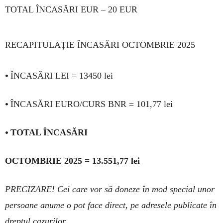
TOTAL ÎNCASĂRI EUR – 20 EUR
RECAPITULAȚIE ÎNCASĂRI OCTOMBRIE 2025
•
ÎNCASĂRI LEI = 13450 lei
•
ÎNCASĂRI EURO/CURS BNR = 101,77 lei
•
TOTAL ÎNCASĂRI
OCTOMBRIE 2025 = 13.551,77 lei
PRECIZARE! Cei care vor să doneze în mod spe­cial unor
per­soa­ne anume o pot face di­rect, pe adresele pu­blicate în
dreptul cazu­rilor.