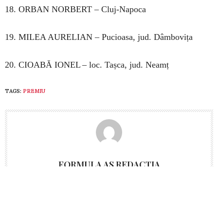
18. ORBAN NORBERT – Cluj-Napoca
19. MILEA AURELIAN – Pucioasa, jud. Dâmbovița
20. CIOABĂ IONEL – loc. Tașca, jud. Neamț
TAGS:
PREMIU
FORMULA AS REDACȚIA
PREVIOUS ARTICLE