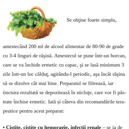
Se obţine foarte simplu,
amestecând 200 ml de alcool alimentar de 80-90 de grade
cu 3-4 linguri de răşină. Amestecul se pune într-un bor­can,
care se va închide er­me­tic cu capac, şi se lasă mi­ni­mum 3
zile într-un loc căl­duţ, agi­tân­­du-l periodic, aşa încât răşina
să se dizolve cât mai bine. Pre­pa­ra­tul se fil­trea­ză, iar
tinctura re­zultată se depozi­tează în sti­cluţe, care vor fi păs­
trate închise er­me­tic. Iată și câ­teva din re­coman­dă­rile tera­
peu­tice pen­tru acest pre­pa­rat:
• Cistite, cistite cu hemo­ra­gie, in­fecţii renale
– se ia de