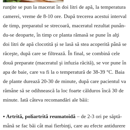
runţite se pun la macerat în doi litri de apă, la tempera­tura
ca­merei, vreme de 8-10 ore. După tre­ce­­rea aces­tui in­­ter­val
de timp, prepa­ra­tul se strecoa­ră, ma­ceratul re­zultat pu­nân­
du-se deo­parte, în timp ce plan­­­ta rămasă se pune în alţi
doi litri de apă clocotită şi se lasă să stea acoperită până se
răceşte, du­pă care se filtrează. În final, se combină cele
două prepa­rate (ma­ceratul şi infuzia răci­tă), se vor pune în
apa de baie, care va fi la o tempera­tu­ră de 38-39 °C. Baia
de plante durează 20-30 de minute, după care pacientul va
ră­mâne să se odih­nească la loc foar­te călduros încă 30 de
minute. Iată câteva re­coman­dări ale băii:
•
Artrită, poliar­tri­tă reuma­toidă
– de 2-3 ori pe săptă­
mână se fac băi cât mai fier­binţi, care au efecte anti­du­rere