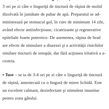
3 ori pe zi câte o lin­guriţă de tinc­tură de răşină de molid
di­zol­vată în jumătate de pahar de apă. Preparatul se ad­
minis­trea­ză pe stoma­cul gol, în cure de mi­nimum 14 zile,
având efec­te anti­infecţioa­se, cicatri­zante şi regene­ra­ti­ve
epi­teliale foarte pu­ternice. De ase­menea, ră­şina de brad
are efecte de stimulare a diu­rezei şi a ac­tivităţii rini­chi­lor
similare tinc­turii de ienu­păr, dar fără acţiu­nea irita­tivă a a­
ces­­teia.
• Tuse
– se ia de 3-4 ori pe zi câte o linguriţă de tinctură
de răşină, amestecată cu o lin­gură de miere lichidă. Este
un exce­lent calmant, dezin­fectant şi stimulent imunitar
pentru zona gâtului.