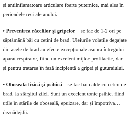
și antiinfla­ma­toa­re arti­culare foarte puter­nice, mai ales în
peri­oa­dele reci ale anului.
• Prevenirea răcelilor şi gri­pelor
– se fac de 1-2 ori pe
săptămână băi cu cetini de brad. Uleiurile volatile dega­jate
din acele de brad au efecte excep­ţionale asupra în­tre­gului
aparat res­pirator, fiind un ex­celent mijloc profilactic, dar
și pentru tra­tarea în fază in­ci­pientă a gripei şi gutu­raiului.
• Oboseală fizică şi psi­hică
– se fac băi calde cu cetini de
brad, la sfârşitul zi­lei. Sunt un excelent tonic psihic, fiind
utile în stările de obo­seală, epui­zare, dar şi îm­potriva…
dez­nădejdii.