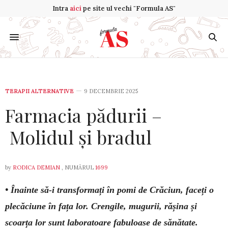
Intra
aici
pe site ul vechi "Formula AS"
TERAPII ALTERNATIVE
9 DECEMBRIE 2025
Farmacia pădurii –
Molidul și bradul
by
RODICA DEMIAN
, NUMĂRUL
1699
• Înainte să-i transformați în pomi de Crăciun, faceți o
plecă­ciu­ne în fața lor. Crengile, mugurii, rășina și
scoarța lor sunt laboratoare fabuloase de sănătate.