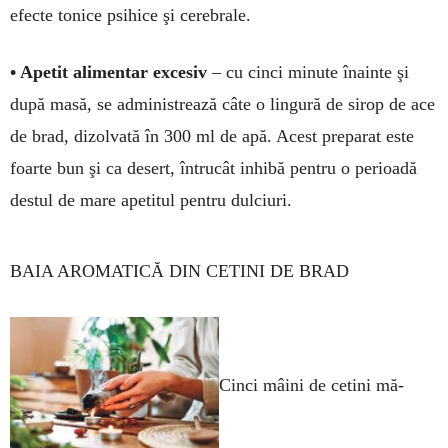
efecte tonice psihice şi ce­rebrale.
• Apetit alimentar ex­cesiv
– cu cinci mi­nu­te înainte şi
după masă, se admi­nis­trează câte o lin­gură de si­rop de ace
de brad, dizolvată în 300 ml de apă. Acest pre­parat este
foar­te bun şi ca de­sert, în­trucât inhibă pen­tru o pe­rioa­dă
destul de ma­re ape­titul pen­tru dulciuri.
BAIA AROMATICĂ DIN CETINI DE BRAD
Cinci mâini de cetini mă­