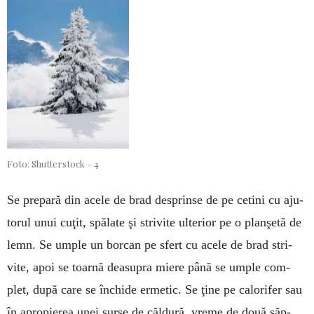
Foto: Shutterstock – 4
Se prepară din acele de brad desprinse de pe cetini cu aju­
torul unui cuţit, spălate şi stri­vite ulte­rior pe o planşetă de
lemn. Se um­ple un borcan pe sfert cu acele de brad stri­
vite, apoi se toarnă dea­supra miere până se umple com­
plet, după ca­re se închide ermetic. Se ţine pe calorifer sau
în a­pro­pie­rea unei surse de căldură, vreme de două săp­