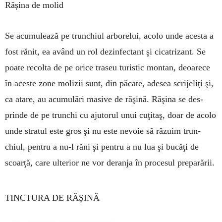
Rășina de molid
Se acumulează pe trun­chiul arborelui, acolo unde acesta a
fost rănit, ea având un rol dezin­fectant şi cicatrizant. Se
poate re­colta de pe orice traseu turistic mon­­tan, deoarece
în a­ces­te zone mo­lizii sunt, din păcate, adesea scrijeliţi şi,
ca atare, au acu­mulări ma­sive de răşină. Ră­şina se des­
prin­de de pe trunchi cu aju­to­rul unui cuţi­taş, doar de a­colo
unde stra­tul este gros şi nu este nevoie să răzuim trun­
chiul, pentru a nu-l răni şi pen­tru a nu lua şi bucăţi de
scoar­ţă, care ulterior ne vor deranja în procesul pre­parării.
TINCTURA DE RĂȘINĂ