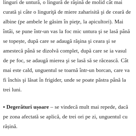
linguri de untură, o lin­gu­ră de răşină de mo­lid cât mai
curată şi câte o lin­­guriţă de miere za­ha­risită şi de ceară de
al­bine (pe am­be­le le gă­sim în pieţe, la api­cul­tori). Mai
întâi, se pune în­tr-un vas la foc mic untura şi se lasă până
se to­pește, după care se ada­ugă răşina şi ceara şi se
amestecă până se di­zolvă com­plet, după care se ia vasul
de pe foc, se adaugă mierea şi se lasă să se răcească. Cât
mai es­te cald, unguentul se toar­nă într-un borcan, ca­re va
fi în­chis şi lăsat în fri­gider, unde se poate păstra până la
trei luni.
• Degerături ușoa­­re
– se vin­decă mult mai repede, dacă
pe zona afectată se aplică, de trei ori pe zi, unguentul cu
ră­șină.