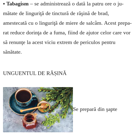
• Tabagism
– se adminis­trea­ză o dată la pa­tru ore o ju­
mătate de linguriţă de tinctură de răşină de brad,
amestecată cu o linguriţă de miere de sal­câm. Acest prepa­
rat reduce do­rinţa de a fuma, fiind de ajutor celor care vor
să renunţe la acest vi­ciu extrem de periculos pentru
sănătate.
UNGUENTUL DE RĂȘINĂ
Se prepară din şapte