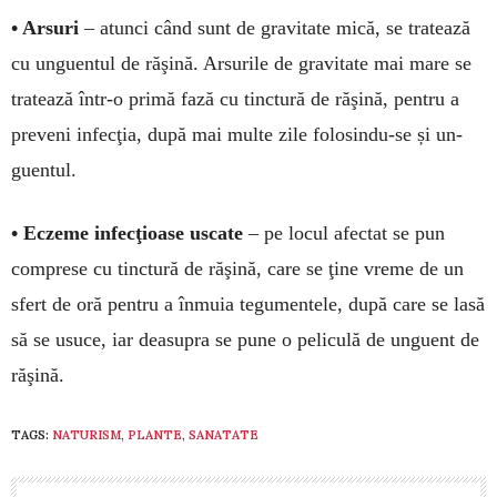
• Arsuri
– atunci când sunt de gravitate mică, se tratează
cu unguentul de răşină. Arsurile de gravitate mai mare se
tratează într-o primă fază cu tinctură de răşină, pentru a
pre­­veni infecţia, după mai mul­­te zile folosindu-se și un­
guentul.
• Eczeme infecţioase usca­te
– pe locul afectat se pun
com­prese cu tinctură de răşi­nă, care se ţine vreme de un
sfert de oră pentru a înmuia te­gumentele, după care se lasă
să se usuce, iar dea­su­pra se pune o pe­li­culă de unguent de
ră­şină.
TAGS:
NATURISM
,
PLANTE
,
SANATATE