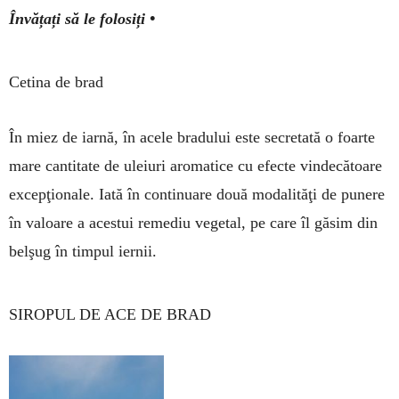
Învățați să le folosiți •
Cetina de brad
În miez de iarnă, în acele bra­dului este secre­tată o foarte
mare cantitate de uleiuri aro­ma­ti­ce cu efecte vindecă­toare
ex­cep­ţio­nale. Iată în con­tinua­re două mo­da­li­tăţi de pu­nere
în valoare a acestui re­me­diu vege­tal, pe care îl găsim din
belşug în timpul iernii.
SIROPUL DE ACE DE BRAD