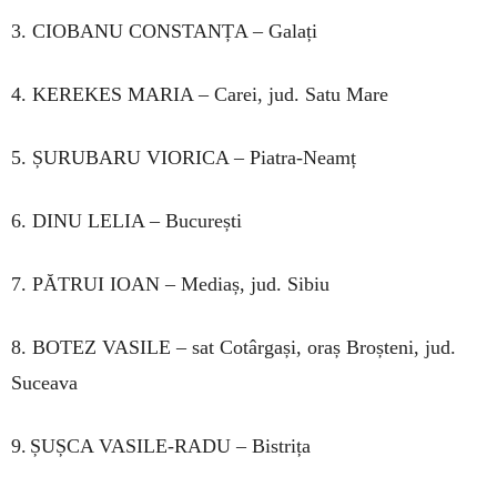
3. CIOBANU CONSTANȚA – Galați
4. KEREKES MARIA – Carei, jud. Satu Mare
5. ȘURUBARU VIORICA – Piatra-Neamț
6. DINU LELIA – București
7. PĂTRUI IOAN – Mediaș, jud. Sibiu
8. BOTEZ VASILE – sat Cotârgași, oraș Broșteni, jud.
Suceava
9. ȘUȘCA VASILE-RADU – Bistrița