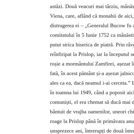
astăzi. Două veacuri mai târziu, mânăst
Viena, care, aflând că monahii de aici,
distrugerea ei – „Generalul Bucow fu as
comitatului în 5 Iunie 1752 ca mânăstir
putut strica biserica de piatră. Prin râ
reînfiripat la Prislop, iar la începutu
roșie a mormântului Zamfirei, așezat în
fată, în acest pământ și-a așezat jaln
ales ca ea, dacă neamul i-ai cerceta.” 
în toamna lui 1949, când a poposit aici
comuniști, el era chemat să ducă mai 
bântuit de vrajba oamenilor, uneori chi
roage la Prislop până în primăvara anu
unsprezece ani, întrerupți de două înte