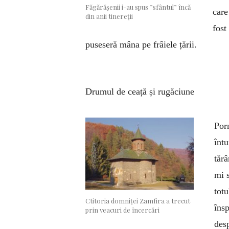
Făgărășenii i-au spus ”sfântul” încă
care
din anii tinereții
fost
puseseră mâna pe frâiele țării.
Drumul de ceață și rugăciune
Porn
întu
tărâ
mi s
totu
Ctitoria domniței Zamfira a trecut
îns
prin veacuri de încercări
des