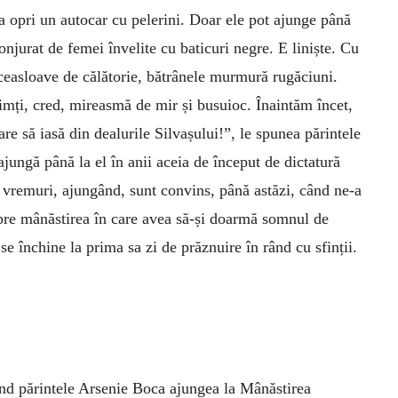
a opri un autocar cu pelerini. Doar ele pot ajunge până
onjurat de femei învelite cu baticuri negre. E liniște. Cu
 ceasloave de călătorie, bătrânele murmură rugăciuni.
simți, cred, mireasmă de mir și busuioc. Înaintăm încet,
 să iasă din dealurile Silvașului!”, le spunea părintele
ajungă până la el în anii aceia de început de dictatură
 vremuri, ajungând, sunt convins, până astăzi, când ne-a
spre mânăstirea în care avea să-și doarmă somnul de
 se închine la prima sa zi de prăznuire în rând cu sfinții.
nd părintele Arsenie Boca ajungea la Mânăstirea