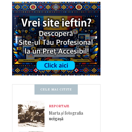
CELE MAI CITITE
REPORTAJE
Marta
și
fotografia
ucigașă