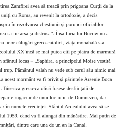
irea Zamfirei avea să treacă prin prigoana Curții de la
 uniți cu Roma, au revenit la ortodoxie, a decis
pru în rezolvarea chestiunii și porunci oficialilor
ea să fie arsă și distrusă”. Însă furia lui Bucow nu a
vna unor călugări greco-catolici, viața monahală s-a
l secolului XX încă se mai putea citi pe piatra de marmură
 sfântul locaș – „Saphira, a principelui Moise vestită
icul trup. Pământul valah nu vede sub cerul său nimic mai
La acest mormânt va fi privit și părintele Arsenie Boca
. Biserica greco-catolică fusese desființată de
departe rugăciunile unui loc iubit de Dumnezeu, dar
ar în numele credinței. Sfântul Ardealului avea să se
lui 1959, când va fi alungat din mânăstire. Mai puțin de
mnițări, dintre care una de un an la Canal.