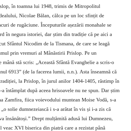
slop, în toamna lui 1948, trimis de Mitropolitul
ealului, Nicolae Bălan, călca pe un loc sfințit de
curi de rugăciune. Începuturile așezării monahale se
rd în negura istoriei, dar știm din tradiție că pe aici a
ecut Sfântul Nicodim de la Tismana, de care se leagă
mul prin vremuri al Mânăstirii Prislop. Pe un
de mână stă scris: „Această Sfântă Evanghelie a scris-o
ul 6913” (de la facerea lumii, n.n.). Asta înseamnă că
tradiției, la Prislop, în jurul anilor 1404-1405, răstimp în
 s-a întâmplat după aceea hrisoavele nu ne spun. Dar știm
mna Zamfira, fiica voievodului muntean Moise Vodă, s-a
o solie dumnezeiască i s-a arătat în vis și i-a zis că
e va însănătoși.” Drept mulțămită adusă lui Dumnezeu,
l veac XVI biserica din piatră care a rezistat până