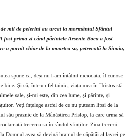
 de mii de pelerini au urcat la mormântul Sfântul
A fost prima zi când părintele Arsenie Boca a fost
re a pornit chiar de la moartea sa, petrecută la Sinaia,
utea spune că, deși nu l-am întâlnit niciodată, îl cunosc
te bine. Și că, într-un fel tainic, viața mea în Hristos stă
almele sale, și-mi este, din cea lume, și părinte, și
țuitor. Veți înțelege astfel de ce nu puteam lipsi de la
ul său praznic de la Mânăstirea Prislop, la care urma să
proclamată trecerea sa în rândul sfinților. Ziua trecerii
 la Domnul avea să devină hramul de căpătâi al lavrei pe