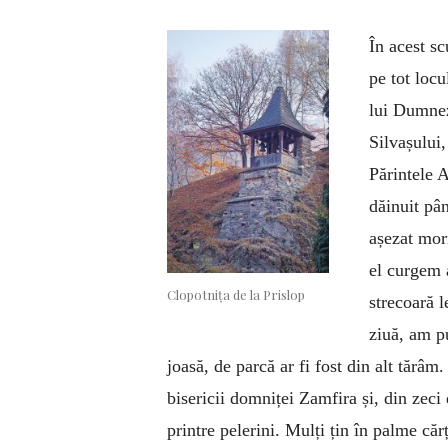
În acest sc
pe tot locu
lui Dumnez
Silvașului,
Părintele A
dăinuit pân
așezat morm
el curgem 
Clopotnița de la Prislop
strecoară 
ziuă, am pu
joasă, de parcă ar fi fost din alt tărâm.
bisericii domniței Zamfira și, din zeci
printre pelerini. Mulți țin în palme că