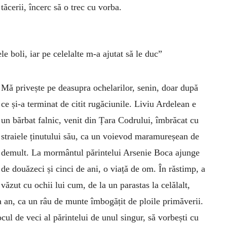
tăcerii, încerc să o trec cu vorba.
e boli, iar pe celelalte m-a ajutat să le duc”
Mă privește pe deasupra ochelarilor, senin, doar după
ce și-a terminat de citit rugăciunile. Liviu Ardelean e
un bărbat falnic, venit din Țara Codrului, îmbrăcat cu
straiele ținutului său, ca un voievod maramureșean de
demult. La mormântul părintelui Arsenie Boca ajunge
de douăzeci și cinci de ani, o viață de om. În răstimp, a
văzut cu ochii lui cum, de la un parastas la celălalt,
la an, ca un râu de munte îmbogățit de ploile primăverii.
locul de veci al părintelui de unul singur, să vorbești cu