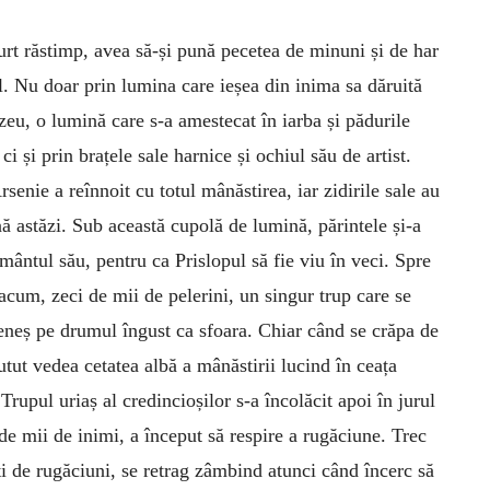
urt răstimp, avea să-și pună pecetea de minuni și de har
l. Nu doar prin lumina care ieșea din inima sa dăruită
eu, o lumină care s-a amestecat în iarba și pădurile
 ci și prin brațele sale harnice și ochiul său de artist.
rsenie a reînnoit cu totul mânăstirea, iar zidirile sale au
ă astăzi. Sub această cupolă de lumină, părintele și-a
ântul său, pentru ca Prislopul să fie viu în veci. Spre
acum, zeci de mii de pelerini, un singur trup care se
leneș pe drumul îngust ca sfoara. Chiar când se crăpa de
tut vedea cetatea albă a mânăstirii lucind în ceața
 Trupul uriaș al credincioșilor s-a încolăcit apoi în jurul
 de mii de inimi, a început să respire a rugăciune. Trec
rți de rugăciuni, se retrag zâmbind atunci când încerc să