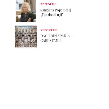
EDITORIAL
Sânziana Pop: mesaj
„Din dosul ușii”
REPORTAJE
DACII DIN SPANIA –
CARPETANII