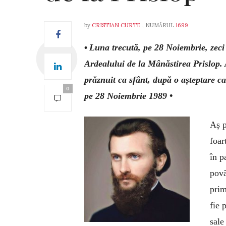
by
CRISTIAN CURTE
, NUMĂRUL
1699
•
Luna trecută, pe 28 Noiembrie, zeci
Ardealului de la Mânăstirea Prislop. 
prăznuit ca sfânt, după o așteptare ca
0
pe 28 Noiembrie 1989 •
Aș p
foar
în p
povă
prim
fie 
sale