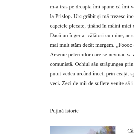
m-a tras pe dreapta îmi spune că îmi v
la Prislop. Urc grăbit și mă trezesc înc
capetele plecate, ținând în mâini mici
Dacă un înger ar călători cu mine, ar 
mai mult stăm decât mergem. „Foooc are
Arsenie pelerinilor care se nevoiau să 
comunistă. Ochiul său străpungea prin
putut vedea urcând încet, prin ceață, 
veci. Zeci de mii de suflete venite să i
Puțină istorie
Câ