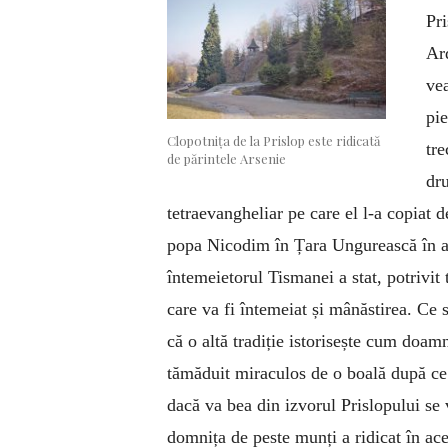
Pri
Ard
vea
pie
Clopotnița de la Prislop este ridicată
tr
de părintele Arsenie
dru
tetraevangheliar pe care el l-a copiat 
popa Nicodim în Țara Ungurească în an
întemeietorul Tismanei a stat, potrivit 
care va fi întemeiat și mânăstirea. Ce
că o altă tradiție istorisește cum doa
tămăduit miraculos de o boală după ce „
dacă va bea din izvorul Prislopului s
domnița de peste munți a ridicat în ace