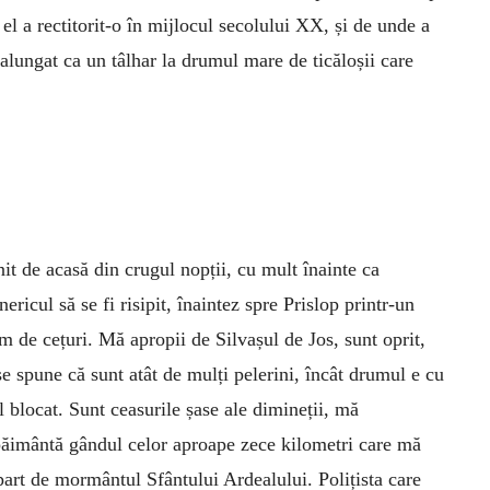
 el a rectitorit-o în mijlocul secolului XX, și de unde a
 alungat ca un tâlhar la drumul mare de ticăloșii care
it de acasă din crugul nopții, cu mult înainte ca
nericul să se fi risipit, înaintez spre Prislop printr-un
m de cețuri. Mă apropii de Silvașul de Jos, sunt oprit,
e spune că sunt atât de mulți pelerini, încât drumul e cu
l blocat. Sunt ceasurile șase ale dimineții, mă
păimântă gândul celor aproape zece kilometri care mă
part de mormântul Sfântului Ardealului. Polițista care