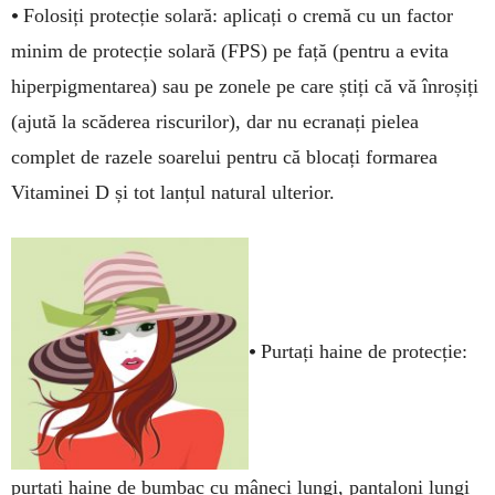
•
Folosiți protecție solară: aplicați o cremă cu un factor
minim de protecție solară (FPS) pe față (pentru a evita
hiperpigmentarea) sau pe zonele pe care știți că vă înroșiți
(ajută la scăderea riscurilor), dar nu ecranați pielea
complet de razele soarelui pentru că blocați formarea
Vitaminei D și tot lanțul natural ulterior.
•
Purtați haine de protecție:
purtați haine de bumbac cu mâneci lungi, pantaloni lungi