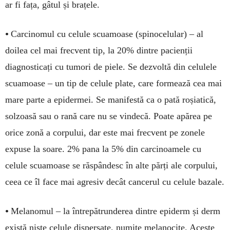
ar fi fața, gâtul și brațele.
•
Carcinomul cu celule scuamoase (spinocelular) – al
doilea cel mai frecvent tip, la 20% dintre pacienții
diagnosticați cu tumori de piele. Se dezvoltă din celulele
scuamoase – un tip de celule plate, care formează cea mai
mare parte a epidermei. Se manifestă ca o pată roșiatică,
solzoasă sau o rană care nu se vindecă. Poate apărea pe
orice zonă a corpului, dar este mai frecvent pe zonele
expuse la soare. 2% pana la 5% din carcinoamele cu
celule scuamoase se răspândesc în alte părți ale corpului,
ceea ce îl face mai agresiv decât cancerul cu celule bazale.
•
Melanomul – la întrepătrunderea dintre epiderm și derm
există niște celule dispersate, numite melanocite. Aceste