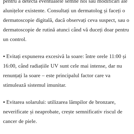
pentru a detecta eventualele semne noi sau modificări ale
alunițelor existente. Consultați un dermatolog și faceți o
dermatoscopie digitală, dacă observați ce­va suspect, sau o
dermatoscopie de rutină atunci când vă duceți doar pentru
un control.
•
Evitați expunerea excesivă la soare: între orele 11:00 și
16:00, când radiațiile UV sunt cele mai intense, dar nu
renunțați la soare – este principalul factor care va
stimulează sistemul imunitar.
•
Evitarea solarului: utilizarea lămpilor de bronzare,
neverificate și neaprobate, crește semnificativ riscul de
cancer de piele.