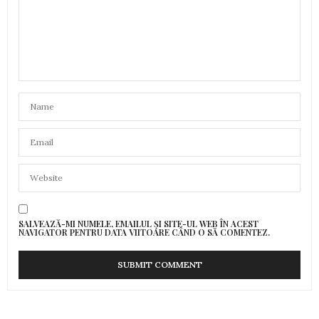
SALVEAZĂ-MI NUMELE, EMAILUL ȘI SITE-UL WEB ÎN ACEST
NAVIGATOR PENTRU DATA VIITOARE CÂND O SĂ COMENTEZ.