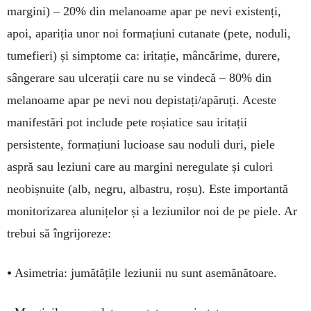
margini) – 20% din melanoame apar pe nevi existenți,
apoi, apariția unor noi formațiuni cutanate (pete, noduli,
tumefieri) și simptome ca: iritație, mâncărime, durere,
sângerare sau ulcerații care nu se vindecă – 80% din
melanoame apar pe nevi nou depistați/apăruți. Aceste
manifestări pot include pete roșiatice sau iritații
persistente, formațiuni lucioase sau noduli duri, piele
aspră sau leziuni care au margini neregulate și culori
neobișnuite (alb, negru, albastru, roșu). Este importantă
monitorizarea alunițelor și a leziunilor noi de pe piele. Ar
trebui să îngrijoreze:
•
Asimetria: jumătățile leziunii nu sunt asemănătoare.