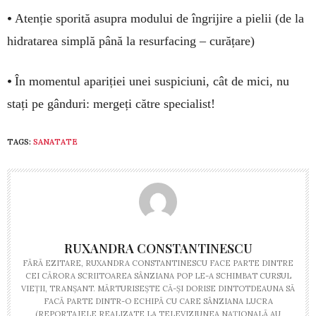
•
Atenție sporită asupra modului de îngrijire a pielii (de la
hidratarea simplă până la resurfacing – curățare)
•
În momentul apariției unei suspiciuni, cât de mici, nu
stați pe gânduri: mergeți către specialist!
TAGS:
SANATATE
RUXANDRA CONSTANTINESCU
FĂRĂ EZITARE, RUXANDRA CONSTANTINESCU FACE PARTE DINTRE
CEI CĂRORA SCRIITOAREA SÂNZIANA POP LE-A SCHIMBAT CURSUL
VIEȚII, TRANȘANT. MĂRTURISEȘTE CĂ-ȘI DORISE DINTOTDEAUNA SĂ
FACĂ PARTE DINTR-O ECHIPĂ CU CARE SÂNZIANA LUCRA
(REPORTAJELE REALIZATE LA TELEVIZIUNEA NAȚIONALĂ AU