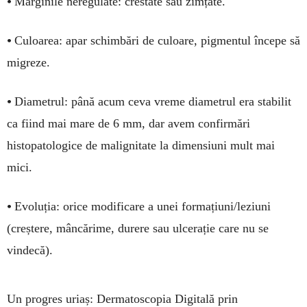
•
Marginile neregulate: crestate sau zimțate.
•
Culoarea: apar schimbări de culoare, pigmentul începe să
migreze.
•
Diametrul: până acum ceva vreme diametrul era stabilit
ca fiind mai mare de 6 mm, dar avem confirmări
histopatologice de malignitate la dimensiuni mult mai
mici.
•
Evoluția: orice modificare a unei formațiuni/leziuni
(creștere, mâncărime, durere sau ulcerație care nu se
vindecă).
Un progres uriaș: Dermatoscopia Digitală prin