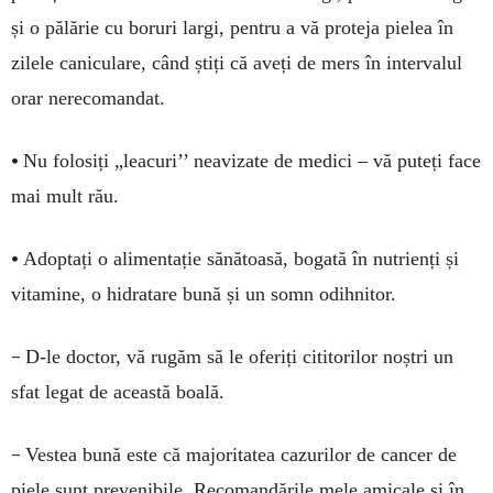
și o pălărie cu boruri largi, pentru a vă proteja pielea în
zilele caniculare, când știți că aveți de mers în intervalul
orar nerecomandat.
•
Nu folosiți „leacuri’’ neavizate de medici – vă puteți face
mai mult rău.
•
Adoptați o alimentație sănătoasă, bogată în nutrienți și
vitamine, o hidratare bună și un somn odihnitor.
–
D-le doctor, vă rugăm să le oferiți cititorilor noștri un
sfat legat de această boală.
–
Vestea bună este că majoritatea cazurilor de cancer de
piele sunt prevenibile. Recomandările mele amicale și în