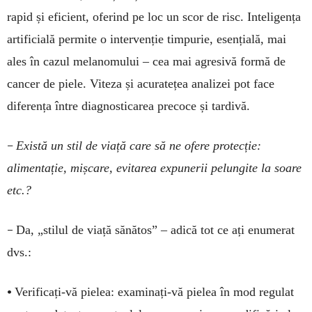
rapid și eficient, oferind pe loc un scor de risc. Inteligența
artificială permite o intervenție timpurie, esențială, mai
ales în cazul melanomului – cea mai agresivă formă de
cancer de piele. Viteza și acuratețea analizei pot face
diferența între diagnosticarea precoce și tardivă.
–
Există un stil de viață care să ne ofere protecție:
alimentație, mișcare, evitarea expunerii pelungite la soare
etc.?
–
Da, „stilul de viață sănătos” – adică tot ce ați enumerat
dvs.:
•
Verificați-vă pie­lea: examinați-vă pielea în mod regulat