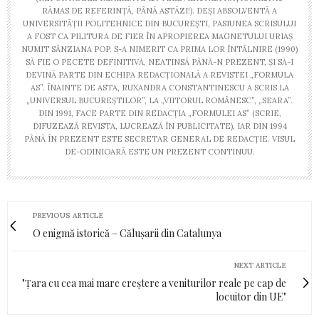
RĂMAS DE REFERINȚĂ, PÂNĂ ASTĂZI!). DEȘI ABSOLVENTĂ A
UNIVERSITĂȚII POLITEHNICE DIN BUCUREȘTI, PASIUNEA SCRISULUI
A FOST CA PILITURA DE FIER ÎN APROPIEREA MAGNETULUI URIAȘ
NUMIT SÂNZIANA POP. S-A NIMERIT CA PRIMA LOR ÎNTÂLNIRE (1990)
SĂ FIE O PECETE DEFINITIVĂ, NEATINSĂ PÂNĂ-N PREZENT, ȘI SĂ-I
DEVINĂ PARTE DIN ECHIPA REDACȚIONALĂ A REVISTEI „FORMULA
AS”. ÎNAINTE DE ASTA, RUXANDRA CONSTANTINESCU A SCRIS LA
„UNIVERSUL BUCUREȘTILOR”, LA „VIITORUL ROMÂNESC”, „SEARA”.
DIN 1991, FACE PARTE DIN REDACȚIA „FORMULEI AS” (SCRIE,
DIFUZEAZĂ REVISTA, LUCREAZĂ ÎN PUBLICITATE), IAR DIN 1994
PÂNĂ ÎN PREZENT ESTE SECRETAR GENERAL DE REDACȚIE. VISUL
DE-ODINIOARĂ ESTE UN PREZENT CONTINUU.
PREVIOUS ARTICLE
O enigmă istorică – Călușarii din Catalunya
NEXT ARTICLE
"Țara cu cea mai mare creștere a veniturilor reale pe cap de
locuitor din UE"