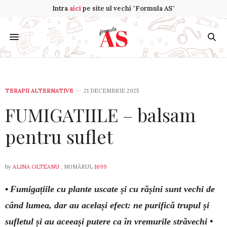
Intra
aici
pe site ul vechi "Formula AS"
TERAPII ALTERNATIVE
21 DECEMBRIE 2025
FUMIGATIILE – balsam
pentru suflet
by
ALINA OLTEANU
, NUMĂRUL
1699
•
Fumigațiile cu plante uscate și cu rășini sunt vechi de
când lumea, dar au același efect: ne purifică trupul și
sufletul și au aceeași putere ca în vremurile străvechi •