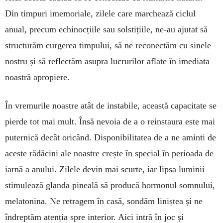
Din timpuri ime­moriale, zilele care marchează ciclul
anual, precum echinocțiile sau solsti­țiile, ne-au ajutat să
structurăm curge­rea timpului, să ne reconectăm cu sinele
nostru și să reflectăm asupra lucrurilor aflate în imediata
noastră apropiere.
În vremurile noastre atât de insta­bile, această capacitate se
pierde tot mai mult. Însă nevoia de a o reinsta­ura este mai
puternică decât oricând. Disponibilitatea de a ne aminti de
aceste rădăcini ale noastre crește în special în perioada de
iarnă a anului. Zilele devin mai scurte, iar lipsa lu­minii
stimulează glanda pineală să producă hormonul somnului,
mela­to­nina. Ne retragem în casă, sondăm li­niștea și ne
îndreptăm atenția spre in­terior. Aici intră în joc și