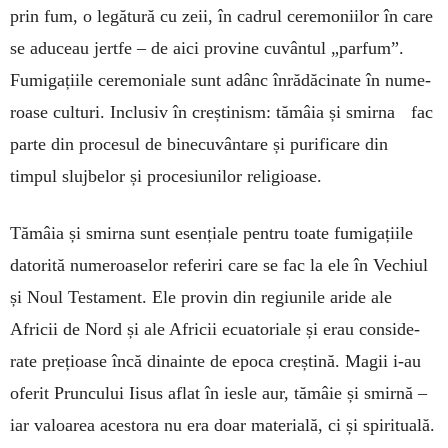
prin fum, o legătură cu zeii, în ca­drul ceremoniilor în care
se adu­ceau jertfe – de aici provine cu­vân­tul „parfum”.
Fumigațiile cere­mo­niale sunt adânc înră­dăcinate în nume­
roase culturi. Inclusiv în creș­tinism: tămâia și smir­na fac
parte din proce­sul de binecu­vân­tare și purificare din
timpul slujbelor și pro­cesiu­ni­lor religioa­se.
Tămâia și smirna sunt esențiale pentru toate fumigațiile
dato­rită numeroaselor refe­riri care se fac la ele în Vechiul
și Noul Testa­ment. Ele provin din regiunile aride ale
Africii de Nord și ale Africii ecuatoriale și erau conside­
rate prețioase încă dinainte de epoca creștină. Magii i-au
oferit Pruncului Iisus aflat în iesle aur, tămâie și smirnă –
iar valoarea acestora nu era doar materială, ci și spirituală.