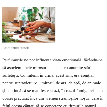
Foto: Shutterstock
Parfumurile ne pot influența viața emo­țio­nală, făcându-ne
să asociem unele miro­suri speciale cu anumite stări
sufletești. Cu milenii în urmă, acest simț era esențial
pentru supraviețuire – mirosul de ars, de apă, de animale –
și continuă să se manifeste și azi, în cazul fu­migației – un
obicei practicat încă din vremea strămoșilor noștri, care în
felul acesta căutau să se co­necteze cu ritmurile naturii.