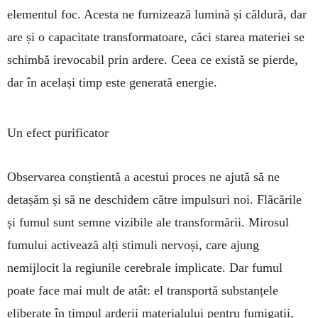
elementul foc. Acesta ne furnizează lumină și căl­dură, dar
are și o capacitate trans­for­matoare, căci starea materiei se
schimbă irevocabil prin ardere. Ceea ce există se pierde,
dar în același timp este generată energie.
Un efect purificator
Observarea conștientă a acestui proces ne ajută să ne
detașăm și să ne deschidem către impulsuri noi. Flăcările
și fumul sunt semne vizibile ale transformării. Mirosul
fumu­lui activează alți stimuli nervoși, care ajung
nemijlocit la regiunile cerebrale implicate. Dar fumul
poate face mai mult de atât: el transportă substanțele
eliberate în timpul arderii materialului pentru fumigații,