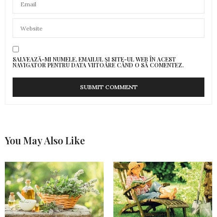
SALVEAZĂ-MI NUMELE, EMAILUL ȘI SITE-UL WEB ÎN ACEST
NAVIGATOR PENTRU DATA VIITOARE CÂND O SĂ COMENTEZ.
You May Also Like