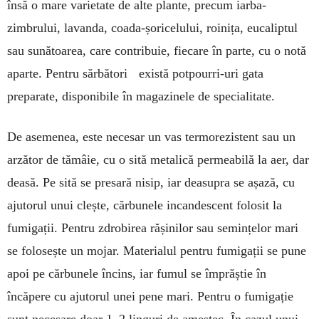
însă o mare varietate de alte plante, pre­cum iarba-
zimbrului, lavanda, coada-șori­ce­lu­lui, roinița, eucaliptul
sau sunătoarea, care con­tribuie, fiecare în parte, cu o notă
aparte. Pentru sărbători există potpourri-uri gata
preparate, dis­po­­nibile în magazinele de specialitate.
De asemenea, este necesar un vas termo­re­zistent sau un
arzător de tămâie, cu o sită metalică permeabilă la aer, dar
deasă. Pe sită se presară nisip, iar deasupra se așază, cu
ajutorul unui clește, cărbunele incandescent folosit la
fumigații. Pentru zdrobirea rășinilor sau semințelor mari
se folosește un mojar. Materialul pentru fumi­ga­ții se pune
apoi pe cărbunele încins, iar fumul se împrăștie în
încăpere cu ajutorul unei pene mari. Pentru o fu­migație