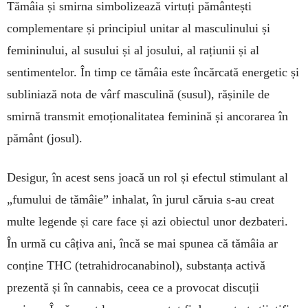
Tămâia și smir­na simbolizează virtuți pământești
complementare și principiul unitar al masculinului și
femininului, al susului și al josului, al rațiunii și al
sentimen­telor. În timp ce tămâia este încărcată energetic și
subliniază nota de vârf masculină (susul), rășinile de
smirnă transmit emoționalitatea feminină și ancorarea în
pământ (josul).
Desigur, în acest sens joacă un rol și efectul stimulant al
„fumului de tămâie” inhalat, în jurul căruia s-au creat
multe legende și care face și azi obiectul unor dezbateri.
În urmă cu câțiva ani, încă se mai spunea că tămâia ar
conține THC (tetrahidrocanabinol), substanța activă
prezentă și în cannabis, ceea ce a provocat discuții