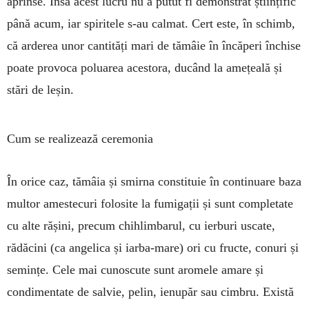
aprinse. Însă acest lucru nu a putut fi demonstrat științific
până acum, iar spiritele s-au calmat. Cert este, în schimb,
că arderea unor cantități mari de tămâie în încăperi închise
poate pro­voca poluarea acestora, ducând la amețeală și
stări de leșin.
Cum se realizează ceremonia
În orice caz, tămâia și smirna constituie în continuare baza
multor amestecuri folosite la fumigații și sunt completate
cu alte rășini, pre­cum chihlimbarul, cu ierburi uscate,
rădăcini (ca angelica și iarba-mare) ori cu fructe, co­nuri și
semințe. Cele mai cunoscute sunt aromele amare și
condimentate de salvie, pelin, ienupăr sau cim­bru. Există