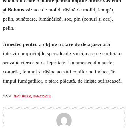
Buchetul celor 9 plan­te pentru nopțile din­tre Crăciun
și Bobo­tea­ză:
ace de molid, rășină de molid, ienupăr,
pelin, su­­nătoare, lumânărică, soc, pin (conuri și ace),
pelin.
Amestec pentru a obține o stare de deta­șare:
aici
intervin proprietățile speciale ale zadei, care ne conferă o
senzație eterică și de lejeritate. Un amestec din acele,
conurile, lemnul și rășina acestui conifer ne induce, în
timpul fumigațiilor, o stare plăcută, de liniște sufletească.
TAGS:
NATURISM
,
SANATATE