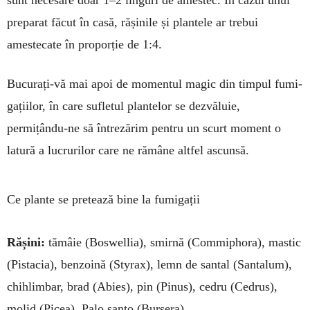
sunt necesare doar 1–2 lin­guri de amestec. În cazul unui
pre­pa­rat făcut în casă, rășinile și plan­tele ar trebui
amestecate în proporție de 1:4.
Bucurați-vă mai apoi de mo­men­tul magic din timpul fumi­
ga­țiilor, în care sufletul plantelor se dezvăluie,
permițându-ne să întrezărim pentru un scurt moment o
latură a lucru­rilor care ne rămâne altfel ascunsă.
Ce plante se pretează bine la fumigații
Rășini:
tămâie (Boswellia), smir­nă (Commiphora), mastic
(Pistacia), benzoină (Styrax), lemn de santal (Santalum),
chihlimbar, brad (Abies), pin (Pinus), cedru (Cedrus),
molid (Picea), Palo santo (Bursera)