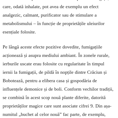
care, odată inhalate, pot avea de exemplu un efect
analgezic, calmant, purificator sau de stimulare a
metabolismului – în funcție de proprietățile uleiurilor
esențiale folosite.
Pe lângă aceste efecte pozitive dovedite, fumi­gațiile
acționează și asupra mediului ambiant. În zonele rurale,
ierburile uscate erau folosite cu re­gularitate în timpul
iernii la fumigații, de pildă în nopțile dintre Crăciun și
Bobotează, pentru a eli­bera casa și gospodăria de
influențele demonice și de boli. Conform vechilor tradiții,
se combină în acest scop nouă plante diferite, datorită
proprie­tă­ților magice care sunt asociate cifrei 9. Din așa-
numitul „buchet al celor nouă” fac parte, de exem­plu,