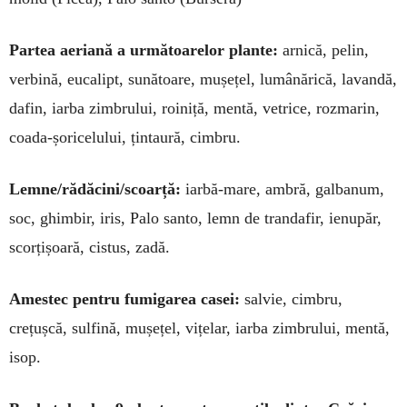
Partea aeriană a următoarelor plante:
arnică, pelin,
verbină, euca­lipt, sunătoare, mușețel, lumânărică, lavandă,
dafin, iarba zimbrului, roi­niță, mentă, vetrice, rozmarin,
coada-șoricelului, țintaură, cimbru.
Lemne/rădăcini/scoarță:
iarbă-mare, ambră, galbanum,
soc, ghimbir, iris, Palo santo, lemn de trandafir, ienupăr,
scorțișoară, cistus, zadă.
Amestec pentru fumigarea casei:
salvie, cimbru,
crețușcă, sulfină, mușețel, vițelar, iarba zimbrului, mentă,
isop.