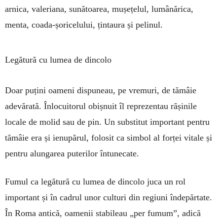
arnica, valeriana, sunătoarea, mușe­țelul, lumânărica,
menta, coada-șoricelului, țin­taura și pelinul.
Legătură cu lumea de dincolo
Doar puțini oameni dispuneau, pe vremuri, de tămâie
adevărată. Înlocuitorul obișnuit îl repre­zen­tau rășinile
locale de molid sau de pin. Un substi­tut important pentru
tămâie era și ienupărul, folosit ca simbol al forței vitale și
pentru alungarea puterilor întunecate.
Fumul ca legătură cu lumea de dincolo juca un rol
important și în cadrul unor culturi din regiuni îndepărtate.
În Roma antică, oa­menii stabileau „per fumum”, adică