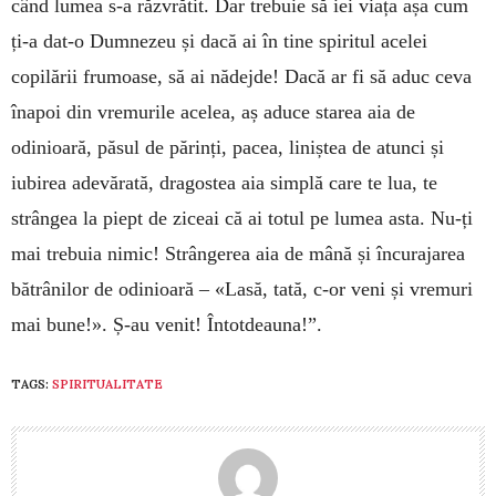
când lumea s-a răzvrătit. Dar trebuie să iei viața așa cum
ți-a dat-o Dumnezeu și dacă ai în tine spiritul acelei
copilării frumoase, să ai nădejde! Dacă ar fi să aduc ceva
înapoi din vremurile acelea, aș aduce starea aia de
odinioară, păsul de părinți, pacea, liniștea de atunci și
iubirea adevărată, dragostea aia simplă care te lua, te
strângea la piept de ziceai că ai totul pe lumea asta. Nu-ți
mai trebuia nimic! Strângerea aia de mână și încurajarea
bătrânilor de odinioară – «Lasă, tată, c-or veni și vremuri
mai bune!». Ș-au venit! Întotdeauna!”.
TAGS:
SPIRITUALITATE