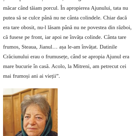
măcar când tăiam porcul. În apropierea Ajunului, tata nu
putea să se culce până nu ne cânta colindele. Chiar dacă
era tare obosit, nu-l lăsam până nu ne povestea din război,
că fusese pe front, iar apoi ne învăța colinde. Cânta tare
frumos, Steaua, Jianul… așa le-am învățat. Datinile
Crăciunului erau o frumusețe, când se apropia Ajunul era
mare bucurie în casă. Acolo, la Mitreni, am petrecut cei
mai frumoși ani ai vieții”.