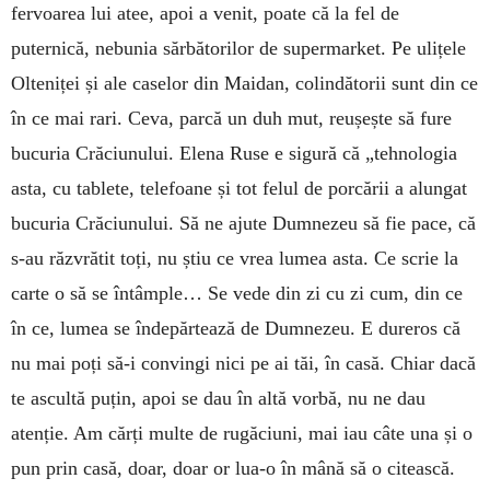
fervoarea lui atee, apoi a venit, poate că la fel de
puternică, nebunia sărbătorilor de supermarket. Pe ulițele
Olteniței și ale caselor din Maidan, colindătorii sunt din ce
în ce mai rari. Ceva, parcă un duh mut, reușește să fure
bucuria Crăciunului. Elena Ruse e sigură că „tehnologia
asta, cu tablete, telefoane și tot felul de porcării a alungat
bucuria Crăciunului. Să ne ajute Dumnezeu să fie pace, că
s-au răzvrătit toți, nu știu ce vrea lumea asta. Ce scrie la
carte o să se întâmple… Se vede din zi cu zi cum, din ce
în ce, lumea se îndepărtează de Dumnezeu. E dureros că
nu mai poți să-i convingi nici pe ai tăi, în casă. Chiar dacă
te ascultă puțin, apoi se dau în altă vorbă, nu ne dau
atenție. Am cărți multe de rugăciuni, mai iau câte una și o
pun prin casă, doar, doar or lua-o în mână să o citească.