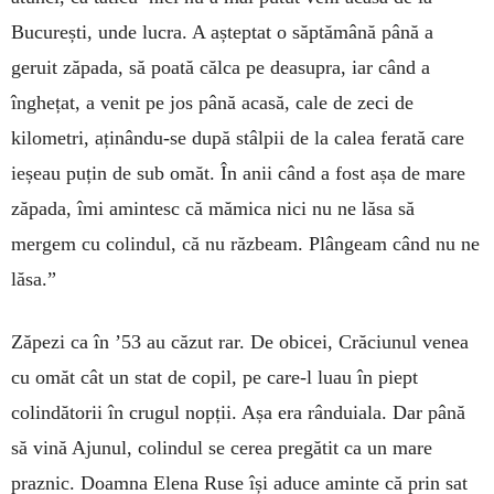
București, unde lucra. A așteptat o săptămână până a
geruit zăpada, să poată călca pe deasupra, iar când a
înghețat, a venit pe jos până acasă, cale de zeci de
kilometri, aținându-se după stâlpii de la calea ferată care
ieșeau puțin de sub omăt. În anii când a fost așa de mare
zăpada, îmi amintesc că mămica nici nu ne lăsa să
mergem cu colindul, că nu răzbeam. Plângeam când nu ne
lăsa.”
Zăpezi ca în ’53 au căzut rar. De obicei, Crăciunul venea
cu omăt cât un stat de copil, pe care-l luau în piept
colindătorii în crugul nopții. Așa era rânduiala. Dar până
să vină Ajunul, colindul se cerea pregătit ca un mare
praznic. Doamna Elena Ruse își aduce aminte că prin sat