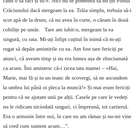
când o să faci și tu!». Nici nu se pomenea să nu țin Postul
Crăciunului dacă mergeam la ea. Trăia simplu, trebuia să-i
scot apă de la drum, că nu avea în curte, o căram în două
cobilițe pe umăr. Tare am iubit-o, mergeam la ea
singură, cu rata. Mi-ați înfipt cuțitul în inimă că m-ați
rugat să depăn amintirile cu ea. Am fost tare fericiți pe
atunci, că aveam timp și nu era lumea așa de zbuciumată
ca acum. Îmi amintesc că-i zicea tata mamei – «Hai,
Marie, mai fă și tu un teanc de scovergi, să ne ascundem
la umbra lui până oi pleca la muncă!» Și mai eram fericiți
pentru că ne ajutam unii pe alții. Casele pe care le vedeți
nu le ridicam niciodată singuri, ci împreună, tot cartierul.
Era o armonie între noi, în care eu am rămas și nu-mi vine
să cred cum suntem acum…”.