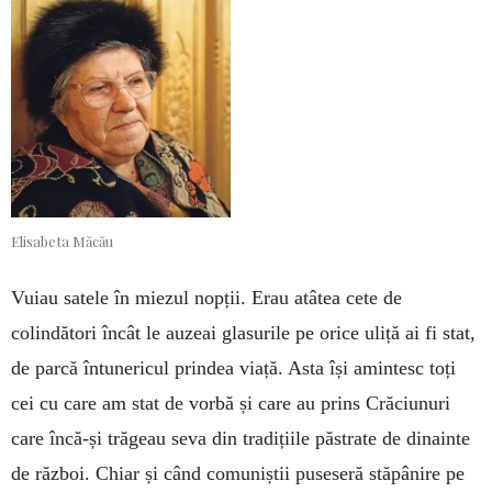
Elisabeta Măcău
Vuiau satele în miezul nopții. Erau atâtea cete de
colindători încât le auzeai glasurile pe orice uliță ai fi stat,
de parcă întunericul prindea viață. Asta își amintesc toți
cei cu care am stat de vorbă și care au prins Crăciunuri
care încă-și trăgeau seva din tradițiile păstrate de dinainte
de război. Chiar și când comuniștii puseseră stăpânire pe