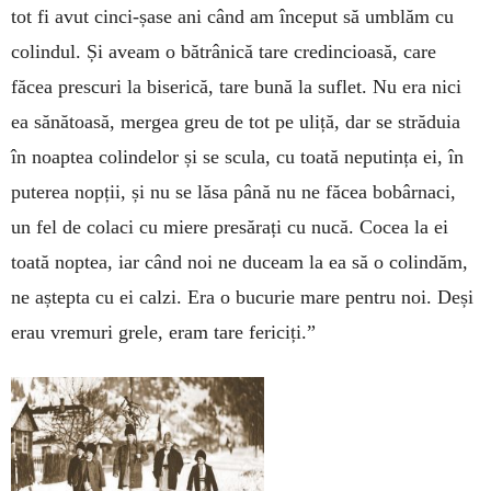
tot fi avut cinci-șase ani când am început să umblăm cu
colindul. Și aveam o bătrânică tare credincioasă, care
făcea prescuri la biserică, tare bună la suflet. Nu era nici
ea sănătoasă, mergea greu de tot pe uliță, dar se străduia
în noaptea colindelor și se scula, cu toată neputința ei, în
puterea nopții, și nu se lăsa până nu ne făcea bobârnaci,
un fel de colaci cu miere presărați cu nucă. Cocea la ei
toată noptea, iar când noi ne duceam la ea să o colindăm,
ne aștepta cu ei calzi. Era o bucurie mare pentru noi. Deși
erau vremuri grele, eram tare fericiți.”