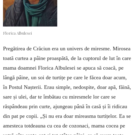
Florica Albulesei
Pregătirea de Crăciun era un univers de miresme. Mirosea
toată curtea a pâine proaspătă, de la cuptorul de lut în care
mama doamnei Florica Albulesei se apuca să coacă, pe
lângă pâine, un soi de turtițe pe care le făcea doar acum,
în Postul Nașterii. Erau simple, nedospite, doar apă, făină,
sare și ulei, dar te îmbătau cu miresmele lor care se
răspândeau prin curte, ajungeau până în casă și îi ridicau
din pat pe copii. „Și nu era doar mireasma turtițelor. Ea se
amesteca totdeauna cu cea de cozonaci, mama cocea pe