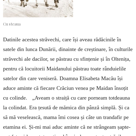
Cu steaua
Datinile acestea străvechi, care își aveau rădăcinile în
satele din lunca Dunării, dinainte de creștinare, în culturile
străvechi ale dacilor, se păstrau cu sfințenie și în Oltenița,
pentru că locuitorii Maidanului păstrau toate rânduielile
satelor din care veniseră. Doamna Elisabeta Macău își
aduce aminte că fiecare Crăciun venea pe Maidan însoțit
cu colinde. „Aveam o straiță cu care porneam totdeauna
la colindat. Era țesută de mămica din pânză simplă. Și ca
să mă veselească, mama îmi cosea și câte un trandafir pe
etamina ei. Și-mi mai aduc aminte că ne strângeam șapte-