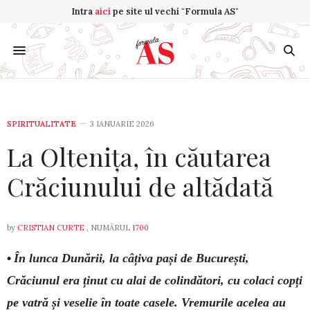
Intra
aici
pe site ul vechi "Formula AS"
SPIRITUALITATE
3 IANUARIE 2026
La Oltenița, în căutarea
Crăciunului de altădată
by
CRISTIAN CURTE
, NUMĂRUL
1700
•
În lunca Dunării, la câțiva pași de București,
Crăciunul era ținut cu alai de colindători, cu colaci copți
pe vatră și veselie în toate casele. Vremurile acelea au