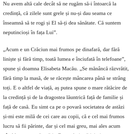
Nu avem altă cale decât să ne rugăm să-i întoarcă la
credință, că zilele sunt grele și nu-și dau seama ce
înseamnă să te rogi și El să-ți dea sănătate. Că suntem
neputincioși în fața Lui”.
„Acum e un Crăciun mai frumos pe dinafară, dar fără
liniște și fără timp, toată lumea e înciufată în telefoane”,
spune și doamna Elisabeta Macău. „Se mănâncă răzvrătit,
fără timp la masă, de se răcește mâncarea până se strâng
toți. E o altfel de viață, aș putea spune o mare rătăcire de
la credință și de la dragostea lăuntrică față de familie și
față de casă. Eu simt ca pe o povară societatea de astăzi
și-mi este milă de cei care au copii, că e cel mai frumos
lucru să fii părinte, dar și cel mai greu, mai ales acum