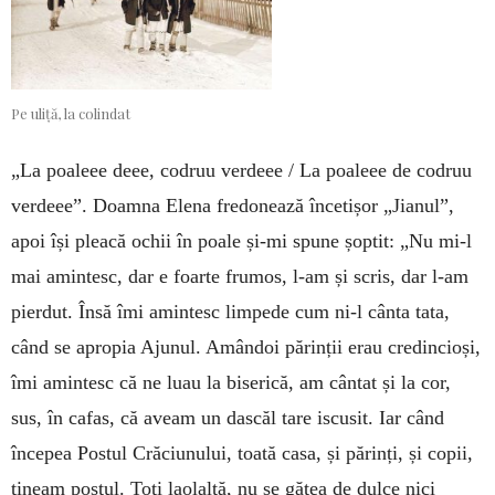
Pe uliță, la colindat
„La poaleee deee, codruu verdeee / La poaleee de codruu
verdeee”. Doamna Elena fredonează încetișor „Jianul”,
apoi își pleacă ochii în poale și-mi spune șoptit: „Nu mi-l
mai amintesc, dar e foarte frumos, l-am și scris, dar l-am
pierdut. Însă îmi amintesc limpede cum ni-l cânta tata,
când se apropia Ajunul. Amândoi părinții erau credincioși,
îmi amintesc că ne luau la biserică, am cântat și la cor,
sus, în cafas, că aveam un dascăl tare iscusit. Iar când
începea Postul Crăciunului, toată casa, și părinți, și copii,
țineam postul. Toți laolaltă, nu se gătea de dulce nici