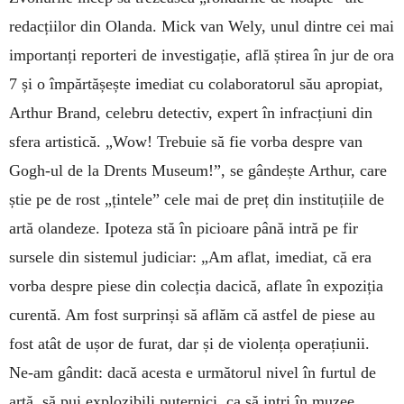
redacțiilor din Olanda. Mick van Wely, unul dintre cei mai
importanți reporteri de investigație, află ști­rea în jur de ora
7 și o îm­părtășește imediat cu colaboratorul său apro­piat,
Arthur Brand, ce­lebru detectiv, expert în infracțiuni din
sfera artistică. „Wow! Tre­bu­ie să fie vorba despre van
Gogh-ul de la Drents Museum!”, se gândește Arthur, care
știe pe de rost „țintele” cele mai de preț din instituțiile de
artă olandeze. Ipoteza stă în picioare până intră pe fir
sursele din sistemul judiciar: „Am aflat, imediat, că era
vor­ba despre piese din colecția dacică, aflate în expoziția
curentă. Am fost surprinși să aflăm că astfel de piese au
fost atât de ușor de furat, dar și de violența operațiunii.
Ne-am gândit: dacă acesta e următorul nivel în furtul de
artă, să pui explozibili pu­ternici, ca să intri în muzee,