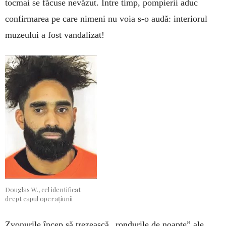
tocmai se făcu­se nevăzut. Între timp, pompierii aduc
confirmarea pe care nimeni nu voia s-o audă: interiorul
muzeului a fost vandalizat!
Douglas W., cel identificat
drept capul operațiunii
Zvonurile încep să trezească „rondurile de noapte” ale