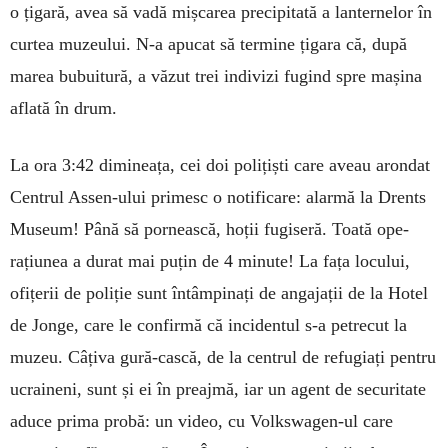
o țigară, avea să vadă mișcarea precipitată a lanternelor în
curtea muzeului. N-a apucat să termine țigara că, după
marea bubuitură, a văzut trei indivizi fugind spre ma­șina
aflată în drum.
La ora 3:42 dimineața, cei doi polițiști care aveau arondat
Centrul Assen-ului primesc o notificare: alarmă la Drents
Mu­seum! Până să pornească, hoții fugiseră. Toată ope­
rațiunea a durat mai puțin de 4 minute! La fața lo­cului,
ofițerii de poliție sunt întâmpinați de an­ga­jații de la Hotel
de Jonge, care le confirmă că inci­dentul s-a petrecut la
mu­zeu. Câțiva gură-cască, de la centrul de refugiați pentru
ucraineni, sunt și ei în preaj­mă, iar un agent de securitate
aduce prima pro­bă: un video, cu Volkswagen-ul care