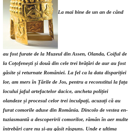
La mai bine de un an de când
au fost furate de la Muzeul din Assen, Olanda, Coiful de
la Coțofenești și două din cele trei brățări de aur au fost
găsite și returnate României. La fel ca la data dis­pariției
lor, am mers în Țările de Jos, pentru a reconstitui la fața
lo­cului jaful arte­fac­telor dacice, ancheta poliției
olandeze și procesul celor trei inculpați, acu­zați că au
furat comorile aduse din România. Dincolo de vestea en­
tuzias­man­tă a descoperirii comorilor, rămân în aer multe
întrebări care nu și-au găsit răspuns. Unde e ultima