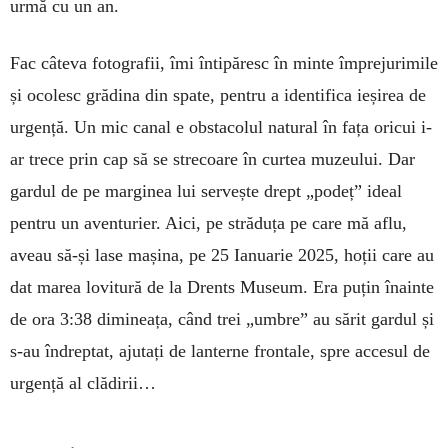
urmă cu un an.
Fac câteva fotografii, îmi înti­păresc în minte împrejurimile
și ocolesc grădina din spate, pentru a identifica ieșirea de
urgență. Un mic canal e obstacolul natural în fața oricui i-
ar trece prin cap să se strecoare în curtea muzeului. Dar
gar­dul de pe marginea lui servește drept „podeț” ideal
pen­tru un aventurier. Aici, pe străduța pe care mă aflu,
aveau să-și lase mașina, pe 25 Ianuarie 2025, hoții care au
dat marea lovitură de la Drents Mu­seum. Era puțin înainte
de ora 3:38 dimineața, când trei „um­bre” au sărit gardul și
s-au îndreptat, ajutați de lanterne fron­tale, spre accesul de
urgență al clădirii…