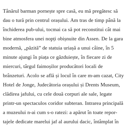
Tânărul barman pornește spre casă, eu mă pre­gătesc să
dau o tură prin centrul orașului. Am tras de timp până la
închiderea pub-ului, tocmai ca să pot re­constitui cât mai
bine atmosfera unei nopți obiș­nuite din Assen. De la gara
modernă, „păzită” de sta­tuia uriașă a unui câine, în 5
minute ajungi în piața ce găzduiește, în fiecare zi de
miercuri, târgul fai­mo­șilor producători locali de
brânzeturi. Acolo se află și locul în care m-am cazat, City
Hotel de Jonge, Judecătoria orașului și Drents Museum,
clădirea jafului, cu cele două corpuri ale sale, legate
printr-un spectaculos coridor subteran. Intrarea principală
a muzeului n-ai cum s-o ratezi: a apărut în toate re­por­
tajele dedicate marelui jaf al aurului dacic, în­tâmplat în