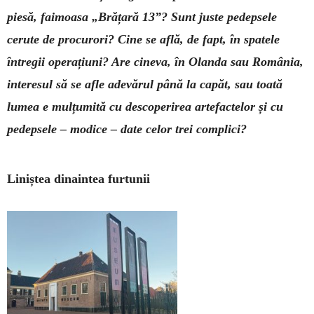
piesă, faimoasa „Brățară 13”? Sunt juste pe­depsele
cerute de procurori? Cine se află, de fapt, în spa­tele
întregii ope­rațiuni? Are cineva, în Olanda sau România,
interesul să se afle ade­vărul până la capăt, sau toată
lumea e mulțumită cu des­co­perirea arte­factelor și cu
pedepsele – modice – date celor trei complici?
Liniștea dinaintea furtunii