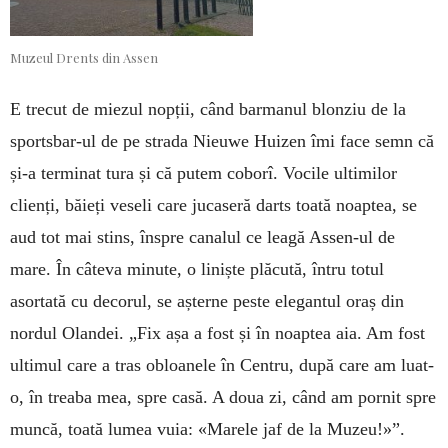
Muzeul Drents din Assen
E trecut de miezul nopții, când barmanul blonziu de la
sportsbar-ul de pe strada Nieuwe Huizen îmi fa­ce semn că
și-a terminat tura și că putem coborî. Vo­cile ultimilor
clienți, bă­ieți veseli care jucaseră darts toată noaptea, se
aud tot mai stins, înspre canalul ce leagă Assen-ul de
mare. În câteva minute, o liniște plăcută, în­tru totul
asortată cu deco­rul, se așterne peste elegantul oraș din
nordul Olandei. „Fix așa a fost și în noaptea aia. Am fost
ul­timul care a tras obloanele în Centru, după care am lu­at-
o, în treaba mea, spre casă. A doua zi, când am pornit spre
muncă, toată lumea vuia: «Marele jaf de la Muzeu!»”.