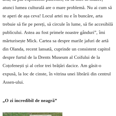
atunci lumea cultu­rală are o mare problemă. Nu ai cum să
te aperi de așa ceva! Locul artei nu e în buncăre, arta
trebuie să fie pe pereți, să circule în lume, să fie accesibilă
publicului. Astea au fost primele noastre gânduri”, îmi
mărturisește Mick. Cartea sa despre marile jafuri de artă
din Olanda, recent lansată, cuprinde un consistent capitol
despre furtul de la Drents Museum al Coifului de la
Coțofenești și al celor trei brățări dacice. Am găsit-o
expusă, la loc de cinste, în vitrina unei librării din centrul
Assen-ului.
„O zi incredibil de neagră”