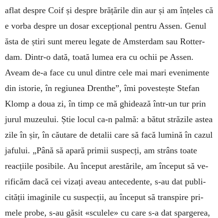
aflat despre Coif și despre brățările din aur și am înțeles că
e vorba despre un dosar excepțional pentru Assen. Genul
ăsta de știri sunt mereu le­gate de Amsterdam sau Rot­ter­
dam. Dintr-o dată, toată lumea era cu ochii pe Assen.
Aveam de-a face cu unul dintre cele mai mari eve­nimente
din istorie, în re­giunea Drenthe”, îmi poves­tește Stefan
Klomp a doua zi, în timp ce mă ghidează în­tr-un tur prin
jurul muze­ului. Știe locul ca-n palmă: a bătut străzile astea
zile în șir, în căutare de detalii care să facă lumină în cazul
jafului. „Până să apa­ră primii sus­pecți, am strâns toate
reac­țiile posibile. Au început a­res­tările, am în­ceput să ve­
rificăm dacă cei vizați aveau antecedente, s-au dat publi­
cității imaginile cu suspecții, au început să transpire pri­
mele probe, s-au găsit «scu­lele» cu care s-a dat spar­ge­rea,