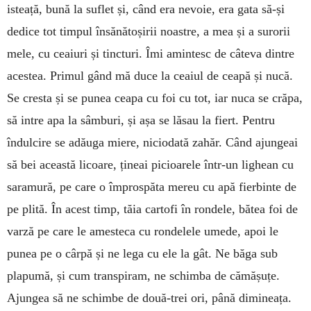
isteață, bună la suflet și, când era nevoie, era gata să-și
dedice tot timpul însănătoșirii noastre, a mea și a surorii
mele, cu ceaiuri și tincturi. Îmi amintesc de câteva dintre
acestea. Primul gând mă duce la ceaiul de ceapă și nucă.
Se cresta și se punea ceapa cu foi cu tot, iar nuca se crăpa,
să intre apa la sâmburi, și așa se lăsau la fiert. Pentru
îndulcire se adăuga miere, niciodată zahăr. Când ajungeai
să bei această licoare, țineai picioarele într-un lighean cu
saramură, pe care o împrospăta mereu cu apă fierbinte de
pe plită. În acest timp, tăia cartofi în rondele, bătea foi de
varză pe care le amesteca cu rondelele umede, apoi le
punea pe o cârpă și ne lega cu ele la gât. Ne băga sub
plapumă, și cum transpiram, ne schimba de cămășuțe.
Ajungea să ne schimbe de două-trei ori, până dimineața.