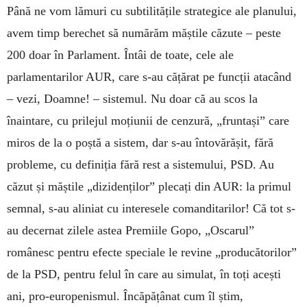
Până ne vom lămuri cu subtilitățile strategice ale planului,
avem timp berechet să numărăm măștile căzute – peste
200 doar în Parlament. Întâi de toate, cele ale
parlamentarilor AUR, care s-au cățărat pe funcții atacând
– vezi, Doamne! – sistemul. Nu doar că au scos la
înaintare, cu prilejul moțiunii de cenzură, „fruntași” care
miros de la o poștă a sistem, dar s-au întovărășit, fără
probleme, cu definiția fără rest a sistemului, PSD. Au
căzut și măștile „dizidenților” plecați din AUR: la primul
semnal, s-au aliniat cu interesele comanditarilor! Că tot s-
au decernat zilele astea Premiile Gopo, „Oscarul”
românesc pentru efecte speciale le revine „producătorilor”
de la PSD, pentru felul în care au simulat, în toți acești
ani, pro-europenismul. Încăpățânat cum îl știm,