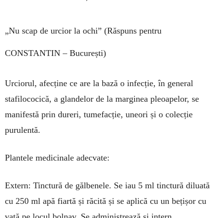
„Nu scap de urcior la ochi”
(Răspuns pentru
CONSTANTIN – București)
Urciorul, afecține ce are la bază o infecție, în general
stafilococică, a glan­delor de la margi­nea pleoa­pe­lor, se
ma­ni­festă prin dureri, tume­facție, une­ori și o colec­ție
purulentă.
Plantele medicinale adec­vate:
Extern: Tinctură de gălbe­nele. Se iau 5 ml tinctură diluată
cu 250 ml apă fiartă și răcită și se aplică cu un beți­șor cu
vată pe locul bolnav. Se adminis­trează și intern.