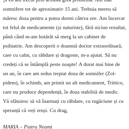
somnifere tot de aproximativ 15 ani. Trebuia mereu să
măresc doza pentru a pu­tea dormi câteva ore. Am încercat
tot felul de me­dicamente (și naturiste), fără niciun rezultat,
până când m-am hotărât să merg la un cabinet de
psihiatrie. Am descoperit o doamnă doctor ex­­traor­­di­nară,
care cu calm, cu răbdare și dra­goste, m-a ajutat. Să nu
credeți că se întâmplă peste noapte! A durat mai bine de
un an, în care am re­dus treptat doza de somnifer (Zol­
pidem), în schimb, am primit un alt medicament, Trittico,
care nu produce dependență, în doza stabilită de medic.
Vă sfătuiesc să vă înarmați cu răbdare, cu rugăciune și cu
speranță că veți reuși. Cu drag,
MARIA – Piatra Neamț