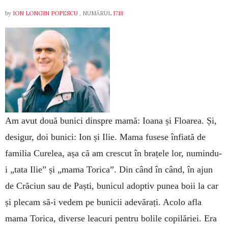
by
ION LONGIN POPESCU
, NUMĂRUL
1718
Am avut două bunici dinspre mamă: Ioana și Floarea. Și,
desigur, doi bunici: Ion și Ilie. Mama fusese înfiată de
familia Curelea, așa că am crescut în brațele lor, numindu-
i „tata Ilie” și „mama Torica”. Din când în când, în ajun
de Crăciun sau de Paști, bunicul adoptiv punea boii la car
și plecam să-i vedem pe bunicii adevărați. Acolo afla
mama Torica, diverse leacuri pentru bolile copilăriei. Era