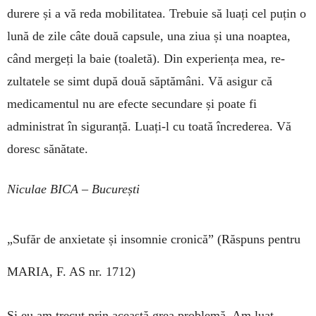
durere și a vă reda mo­bilitatea. Trebuie să luați cel puțin o
lună de zile câte două capsule, una ziua și una noap­tea,
când mergeți la baie (toa­letă). Din experiența mea, re­
zultatele se simt după două săp­tămâni. Vă asigur că
medica­mentul nu are efecte secundare și poate fi
administrat în sigu­ranță. Luați-l cu toată încre­derea. Vă
doresc sănătate.
Niculae BICA – București
„Sufăr de anxietate și insomnie cronică”
(Răspuns pentru
MARIA, F. AS nr. 1712)
Și eu am trecut prin această grea problemă. Am luat