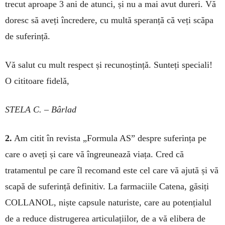
tre­cut aproape 3 ani de atunci, și nu a mai avut dureri. Vă
doresc să aveți încredere, cu multă spe­ranță că veți scăpa
de suferință.
Vă salut cu mult respect și re­cunoștință. Sunteți spe­ciali!
O cititoare fidelă,
STELA C. – Bârlad
2.
Am citit în revista „For­mula AS” despre suferința pe
care o aveți și care vă îngreu­nează viața. Cred că
tratamentul pe care îl recomand este cel ca­re vă ajută și vă
scapă de sufe­rință definitiv. La farmaciile Catena, găsiți
COLLANOL, niște capsule naturiste, care au potențialul
de a reduce distru­gerea articulațiilor, de a vă eli­bera de