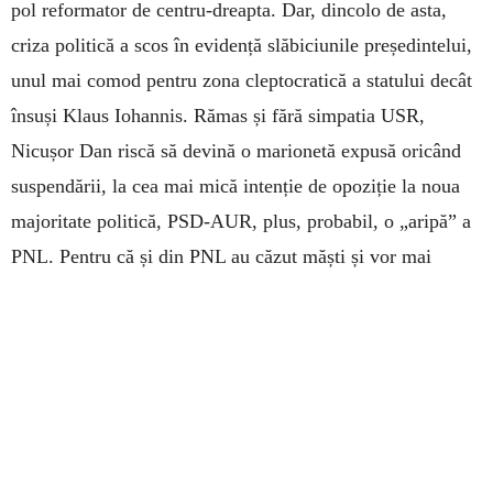
pol reformator de centru-dreapta. Dar, dincolo de asta,
criza politică a scos în evidență slăbiciunile președintelui,
unul mai comod pentru zona cleptocratică a statului decât
însuși Klaus Iohannis. Rămas și fără simpatia USR,
Nicușor Dan riscă să devină o marionetă expusă oricând
suspendării, la cea mai mică intenție de opoziție la noua
majoritate politică, PSD-AUR, plus, probabil, o „aripă” a
PNL. Pentru că și din PNL au căzut măști și vor mai
cădea, pe măsură ce președintele va încerca să numească
un nou guvern. Dacă veți auzi zilele astea, obsesiv,
vorbindu-se despre „stabilitate”, e pentru că cei care au
dat jos și așa fragilul guvern Bolojan au nevoie de o
justificare pentru criza pe care au creat-o. Urmează
vremuri grele pentru românul de rând, indiferent de