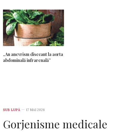
„An anevrism disecant la aorta
abdominală infrarenală”
SUB LUPĂ
17 MAI 2026
Gorjenisme medicale