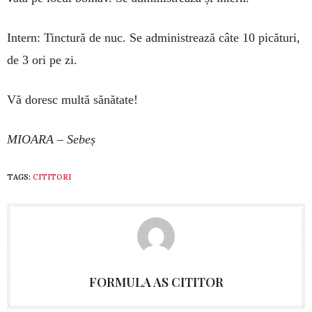
Intern: Tinctură de nuc. Se ad­mi­nis­­trează câte 10 pi­cături,
de 3 ori pe zi.
Vă doresc multă sănătate!
MIOARA – Sebeș
TAGS:
CITITORI
FORMULA AS CITITOR