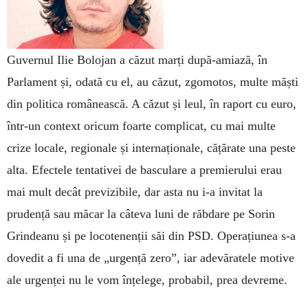
Guvernul Ilie Bolojan a căzut marți după-amiază, în
Parlament și, odată cu el, au căzut, zgomotos, multe măști
din politica românească. A căzut și leul, în raport cu euro,
într-un context oricum foarte complicat, cu mai multe
crize locale, regionale și internaționale, cățărate una peste
alta. Efectele tentativei de basculare a premierului erau
mai mult decât previzibile, dar asta nu i-a invitat la
prudență sau măcar la câteva luni de răbdare pe Sorin
Grindeanu și pe locotenenții săi din PSD. Operațiunea s-a
dovedit a fi una de „urgență zero”, iar adevăratele motive
ale urgenței nu le vom înțelege, probabil, prea devreme.