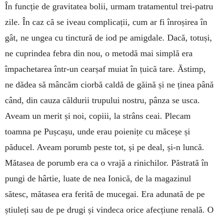
În funcție de gravitatea bolii, urmam tratamentul trei-patru
zile. În caz că se iveau complicații, cum ar fi înroșirea în
gât, ne ungea cu tinctură de iod pe amigdale. Dacă, totuși,
ne cuprindea febra din nou, o metodă mai simplă era
împachetarea într-un cearșaf muiat în țuică tare. Ăstimp,
ne dădea să mâncăm ciorbă caldă de găină și ne ținea până
când, din cauza căldurii trupului nostru, pânza se usca.
Aveam un merit și noi, copiii, la strâns ceai. Plecam
toamna pe Pușcașu, unde erau poienițe cu măceșe și
păducel. Aveam porumb peste tot, și pe deal, și-n luncă.
Mătasea de porumb era ca o vrajă a rinichilor. Păstrată în
pungi de hârtie, luate de nea Ionică, de la magazinul
sătesc, mătasea era ferită de mucegai. Era adunată de pe
știuleți sau de pe drugi și vindeca orice afecțiune renală. O