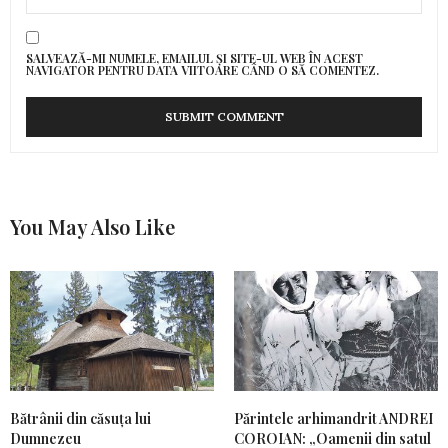
SALVEAZĂ-MI NUMELE, EMAILUL ȘI SITE-UL WEB ÎN ACEST
NAVIGATOR PENTRU DATA VIITOARE CÂND O SĂ COMENTEZ.
You May Also Like
Bătrânii din căsuța lui
Părintele arhimandrit ANDREI
Dumnezeu
COROIAN: „Oamenii din satul