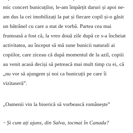
mic concert bunicuților, le-am împărțit daruri și apoi ne-
am dus la cei imobilizați la pat și fiecare copil și-o găsit
un bătrânel cu care a stat de vorbă. Partea cea mai
frumoasă a fost că, la vreo două zile după ce s-a încheiat
activitatea, au început să mă sune bunicii naturali ai
copiilor, care ziceau că după momentul de la azil, copiii
au venit acasă deciși să petreacă mai mult timp cu ei, că
„nu vor să ajungem și noi ca bunicuții pe care îi
vizitaseră”.
„Oamenii vin la biserică să vorbească românește”
–
Și cum ați ajuns, din Salva, tocmai în Canada?