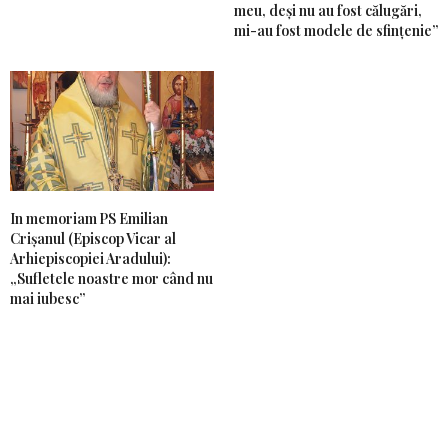
meu, deși nu au fost călugări,
mi-au fost modele de sfințenie”
In memoriam PS Emilian
Crișanul (Episcop Vicar al
Arhiepiscopiei Aradului):
„Sufletele noastre mor când nu
mai iubesc”