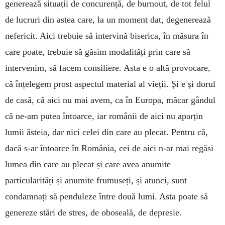
generează situații de concurență, de burnout, de tot felul
de lucruri din astea care, la un moment dat, degenerează
nefericit. Aici trebuie să intervină biserica, în măsura în
care poate, trebuie să găsim modalități prin care să
intervenim, să facem consiliere. Asta e o altă provocare,
că înțelegem prost aspectul material al vieții. Și e și dorul
de casă, că aici nu mai avem, ca în Europa, măcar gândul
că ne-am putea întoarce, iar românii de aici nu aparțin
lumii ăsteia, dar nici celei din care au plecat. Pentru că,
dacă s-ar întoarce în România, cei de aici n-ar mai regăsi
lumea din care au plecat și care avea anumite
particularități și anumite frumuseți, și atunci, sunt
condamnați să penduleze între două lumi. Asta poate să
genereze stări de stres, de oboseală, de depresie.