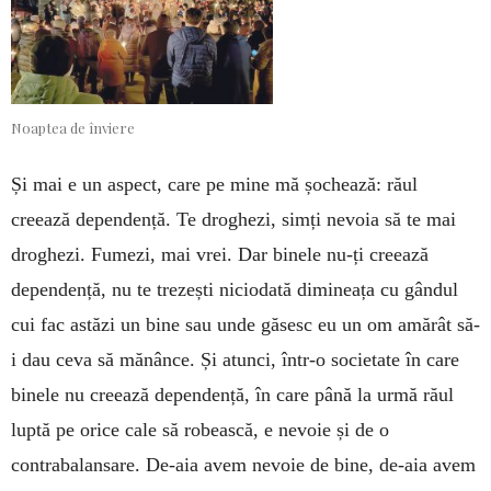
Noaptea de înviere
Și mai e un aspect, care pe mine mă șochează: răul
creează dependență. Te droghezi, simți nevoia să te mai
droghezi. Fumezi, mai vrei. Dar binele nu-ți creează
dependență, nu te trezești niciodată dimineața cu gândul
cui fac astăzi un bine sau unde găsesc eu un om amărât să-
i dau ceva să mănânce. Și atunci, într-o societate în care
binele nu creează dependență, în care până la urmă răul
luptă pe orice cale să robească, e nevoie și de o
contrabalansare. De-aia avem nevoie de bine, de-aia avem