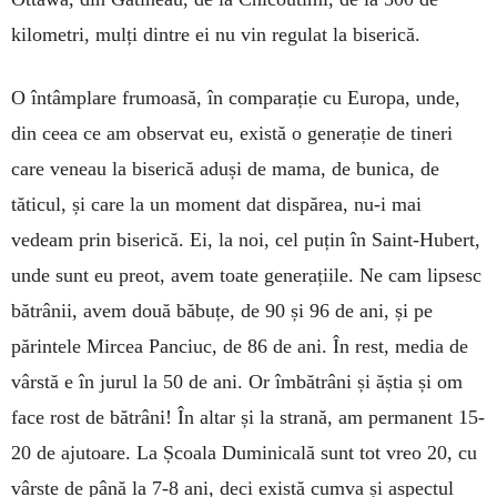
kilometri, mulți dintre ei nu vin regulat la biserică.
O întâmplare frumoasă, în comparație cu Europa, unde,
din ceea ce am observat eu, există o generație de tineri
care veneau la biserică aduși de mama, de bunica, de
tăticul, și care la un moment dat dispărea, nu-i mai
vedeam prin biserică. Ei, la noi, cel puțin în Saint-Hubert,
unde sunt eu preot, avem toate generațiile. Ne cam lipsesc
bătrânii, avem două băbuțe, de 90 și 96 de ani, și pe
părintele Mircea Panciuc, de 86 de ani. În rest, media de
vârstă e în jurul la 50 de ani. Or îmbătrâni și ăștia și om
face rost de bătrâni! În altar și la strană, am permanent 15-
20 de ajutoare. La Școala Duminicală sunt tot vreo 20, cu
vârste de până la 7-8 ani, deci există cumva și aspectul