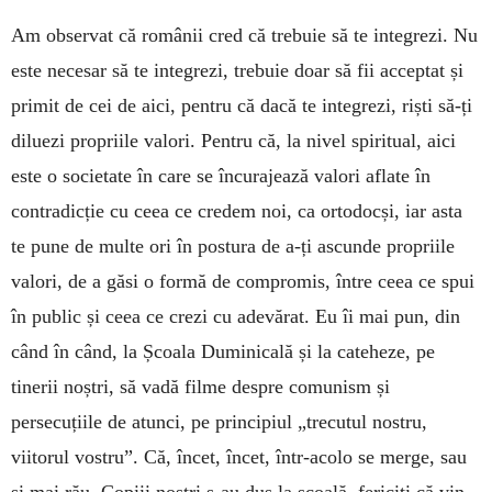
Am observat că românii cred că trebuie să te integrezi. Nu
este necesar să te integrezi, trebuie doar să fii acceptat și
primit de cei de aici, pentru că dacă te integrezi, riști să-ți
diluezi propriile valori. Pentru că, la nivel spiritual, aici
este o societate în care se încurajează valori aflate în
contradicție cu ceea ce credem noi, ca ortodocși, iar asta
te pune de multe ori în postura de a-ți ascunde propriile
valori, de a găsi o formă de compromis, între ceea ce spui
în public și ceea ce crezi cu adevărat. Eu îi mai pun, din
când în când, la Școala Duminicală și la cateheze, pe
tinerii noștri, să vadă filme despre comunism și
persecuțiile de atunci, pe principiul „trecutul nostru,
viitorul vostru”. Că, încet, încet, într-acolo se merge, sau
și mai rău. Copiii noștri s-au dus la școală, fericiți că vin