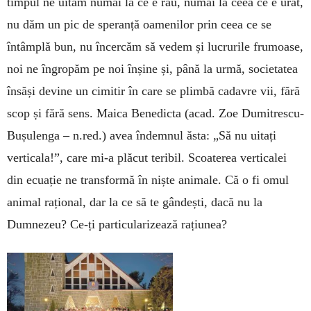
timpul ne uităm numai la ce e rău, numai la ceea ce e urât,
nu dăm un pic de speranță oamenilor prin ceea ce se
întâmplă bun, nu încercăm să vedem și lucrurile frumoase,
noi ne îngropăm pe noi înșine și, până la urmă, societatea
însăși devine un cimitir în care se plimbă cadavre vii, fără
scop și fără sens. Maica Benedicta (acad. Zoe Dumitrescu-
Bușulenga – n.red.) avea îndemnul ăsta: „Să nu uitați
verticala!”, care mi-a plăcut teribil. Scoaterea verticalei
din ecuație ne transformă în niște animale. Că o fi omul
animal rațional, dar la ce să te gândești, dacă nu la
Dumnezeu? Ce-ți particularizează ­rațiunea?