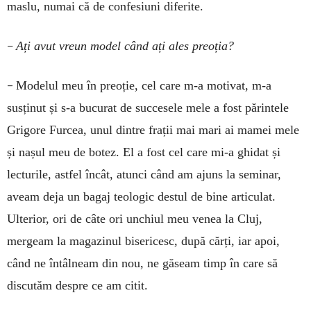
maslu, numai că de confesiuni diferite.
–
Ați avut vreun model când ați ales preoția?
–
Modelul meu în preoție, cel care m-a motivat, m-a
susținut și s-a bucurat de succesele mele a fost părintele
Grigore Furcea, unul dintre frații mai mari ai mamei mele
și nașul meu de botez. El a fost cel care mi-a ghidat și
lecturile, astfel încât, atunci când am ajuns la seminar,
aveam deja un bagaj teologic destul de bine articulat.
Ulterior, ori de câte ori unchiul meu venea la Cluj,
mergeam la magazinul bisericesc, după cărți, iar apoi,
când ne întâlneam din nou, ne găseam timp în care să
discutăm despre ce am citit.