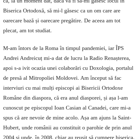
că, la un moment dat, dacă va fi să-mi găsesc locul în
Biserica Ortodoxă, să mi-l găsesc ca un om care are
oarecare bază și oarecare pregătire. De aceea am tot
plecat, am tot studiat.
M-am întors de la Roma în timpul pandemiei, iar ÎPS
Andrei Andreicuț mi-a dat de lucru la Radio Renașterea,
apoi s-a ivit ocazia unei colaborări cu Doxologia, portalul
de presă al Mitropoliei Moldovei. Am început să fac
interviuri cu mai mulți episcopi ai Bisericii Ortodoxe
Române din diaspora, că era anul diasporei, și așa l-am
cunoscut pe episcopul Ioan Casian al Canadei, care mi-a
spus că are nevoie de mine acolo. Așa am ajuns la Saint-
Hu­bert, unde românii au constituit o parohie de prin anul
2004 și unde, în 2008, chiar au reușit să cumpere biserica.