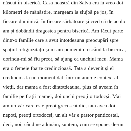
născut în biserică. Casa noastră din Salva era la vreo doi
kilometri de mânăstire, mergeam la slujbă pe jos, în
fiecare duminică, în fiecare sărbătoare și cred că de acolo
am și dobândit dragostea pentru biserică. Am făcut parte
dintr-o familie care a avut întotdeauna preocupări spre
spațiul religiozității și m-am pomenit crescând la biserică,
dorindu-mi să fiu preot, să ajung ca unchiul meu. Mama
era o femeie foarte credincioasă. Tata a devenit și el
credincios la un moment dat, într-un anume context al
vieții, dar mama a fost dintotdeauna, plus că aveam în
familie pe frații mamei, doi unchi preoți ortodocși. Mai
am un văr care este preot greco-catolic, tata avea doi
nepoți, preoți ortodocși, un alt văr e pastor penticostal,
deci, noi, când ne adunăm, suntem, cum se spune, de-un