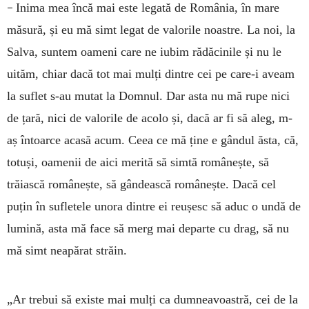
–
Inima mea încă mai este legată de România, în mare
măsură, și eu mă simt legat de valorile noastre. La noi, la
Salva, suntem oameni care ne iubim rădăcinile și nu le
uităm, chiar dacă tot mai mulți dintre cei pe care-i aveam
la suflet s-au mutat la Domnul. Dar asta nu mă rupe nici
de țară, nici de valorile de acolo și, dacă ar fi să aleg, m-
aș întoarce acasă a­cum. Ceea ce mă ține e gândul ăsta, că,
totuși, oamenii de aici merită să simtă românește, să
trăiască românește, să gândească românește. Dacă cel
puțin în sufletele unora dintre ei reușesc să aduc o undă de
lumină, asta mă face să merg mai departe cu drag, să nu
mă simt neapărat străin.
„Ar trebui să existe mai mulți ca dumneavoastră, cei de la