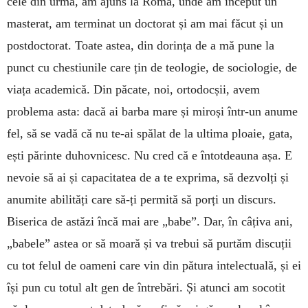
cele din urmă, am ajuns la Roma, unde am început un
masterat, am terminat un doctorat și am mai făcut și un
postdoctorat. Toate astea, din dorința de a mă pune la
punct cu chestiunile care țin de teologie, de sociologie, de
viața academică. Din păcate, noi, ortodocșii, avem
problema asta: dacă ai barba mare și miroși într-un anume
fel, să se vadă că nu te-ai spălat de la ultima ploaie, gata,
ești părinte duhovnicesc. Nu cred că e întotdeauna așa. E
nevoie să ai și capacitatea de a te exprima, să dezvolți și
anumite abilități care să-ți permită să porți un discurs.
Biserica de astăzi încă mai are „babe”. Dar, în câțiva ani,
„babele” astea or să moară și va trebui să purtăm discuții
cu tot felul de oameni care vin din pătura intelectuală, și ei
își pun cu totul alt gen de întrebări. Și atunci am socotit