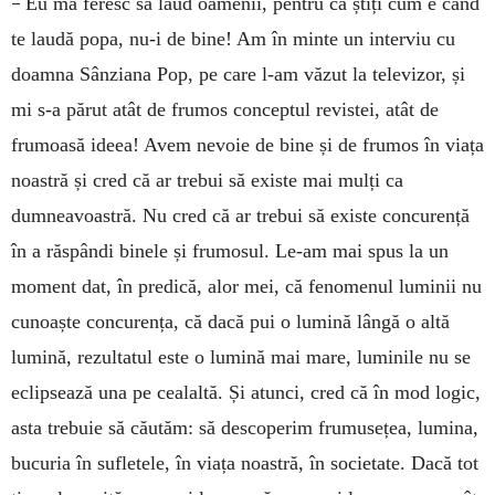
–
Eu mă feresc să laud oamenii, pentru că știți cum e când
te laudă popa, nu-i de bine! Am în minte un interviu cu
doamna Sânziana Pop, pe care l-am văzut la televizor, și
mi s-a părut atât de frumos conceptul revistei, atât de
frumoasă ideea! Avem nevoie de bine și de frumos în viața
noastră și cred că ar trebui să existe mai mulți ca
dumneavoastră. Nu cred că ar trebui să existe concurență
în a răspândi binele și frumosul. Le-am mai spus la un
moment dat, în predică, alor mei, că fenomenul luminii nu
cunoaște concurența, că dacă pui o lumină lângă o altă
lumină, rezultatul este o lumină mai mare, luminile nu se
eclipsează una pe cealaltă. Și atunci, cred că în mod logic,
asta trebuie să căutăm: să descoperim frumusețea, lumina,
bucuria în sufletele, în viața noastră, în societate. Dacă tot