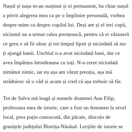
Nașul și nașa m-au susținut și ei permanent, ba chiar nașul
a privit alegerea mea ca pe o împlinire personală, vorbea
despre mine ca despre copilul lui. Deși are și el trei copii,
niciunul nu a urmat calea preoțească, pentru că ei văzuseră
ce greu e să fii sărac și tot timpul lipsit și niciodată să nu-
ți ajungă banii. Unchiul n-a avut niciodată bani, dar ce
avea împărțea întotdeauna cu toți. N-a cerut niciodată
nimănui nimic, iar eu așa am văzut preoția, așa mă
străduiesc să o văd și acum și cred că așa trebuie să fie.
Tot de Salva mă leagă și numele doamnei Ana Filip,
profesoara mea de istorie, care a fost un fenomen la nivel
local, prea puțin cunoscută, din păcate, dincolo de
granițele județului Bistrița-Năsăud. Lecțiile de istorie se