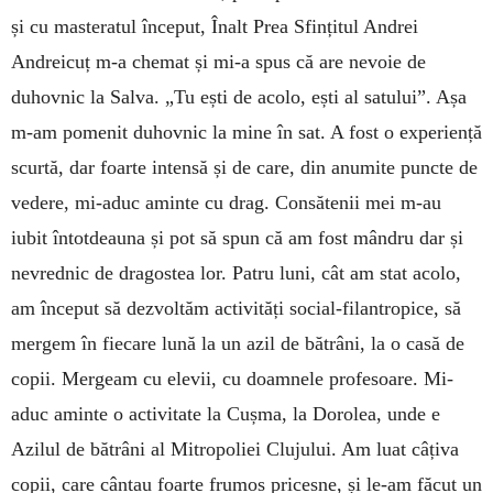
și cu masteratul început, Înalt Prea Sfințitul Andrei
Andreicuț m-a chemat și mi-a spus că are nevoie de
duhovnic la Salva. „Tu ești de acolo, ești al satului”. Așa
m-am pomenit duhovnic la mine în sat. A fost o experiență
scurtă, dar foarte intensă și de care, din anumite puncte de
vedere, mi-aduc aminte cu drag. Consătenii mei m-au
iubit întotdeauna și pot să spun că am fost mândru dar și
nevrednic de dragostea lor. Patru luni, cât am stat acolo,
am început să dezvoltăm activități social-filantropice, să
mergem în fiecare lună la un azil de bătrâni, la o casă de
copii. Mergeam cu elevii, cu doamnele profesoare. Mi-
aduc aminte o activitate la Cușma, la Dorolea, unde e
Azilul de bătrâni al Mitropoliei Clujului. Am luat câțiva
copii, care cântau foarte frumos pricesne, și le-am făcut un