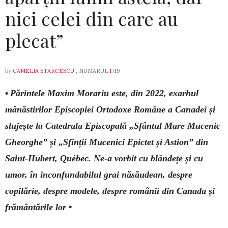
nici celei din care au
plecat”
by
CAMELIA STARCESCU
, NUMĂRUL
1719
•
Părintele Maxim Morariu este, din 2022, exarhul
mânăstirilor Episcopiei Ortodoxe Române a Canadei și
slujește la Catedrala Episcopală „Sfântul Mare Mucenic
Gheorghe” și „Sfinții Mucenici Epictet și Astion” din
Saint-Hubert, Québec. Ne-a vorbit cu blândețe și cu
umor, în inconfundabilul grai năsăudean, despre
copilărie, despre modele, despre românii din Canada și
frământările lor •