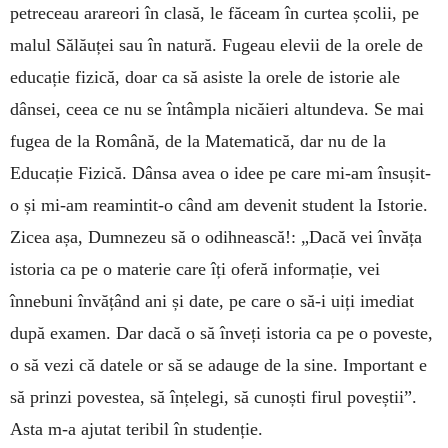
petreceau arareori în clasă, le făceam în curtea școlii, pe
malul Sălăuței sau în natură. Fugeau elevii de la orele de
educație fizică, doar ca să asiste la orele de istorie ale
dânsei, ceea ce nu se întâmpla nicăieri altundeva. Se mai
fugea de la Română, de la Matematică, dar nu de la
Educație Fizică. Dânsa avea o idee pe care mi-am însușit-
o și mi-am reamintit-o când am devenit student la Istorie.
Zicea așa, Dumnezeu să o odihnească!: „Dacă vei învăța
istoria ca pe o materie care îți oferă informație, vei
înnebuni învățând ani și date, pe care o să-i uiți imediat
după examen. Dar dacă o să înveți istoria ca pe o poveste,
o să vezi că datele or să se adauge de la sine. Important e
să prinzi povestea, să înțelegi, să cunoști firul poveștii”.
Asta m-a ajutat teribil în studenție.