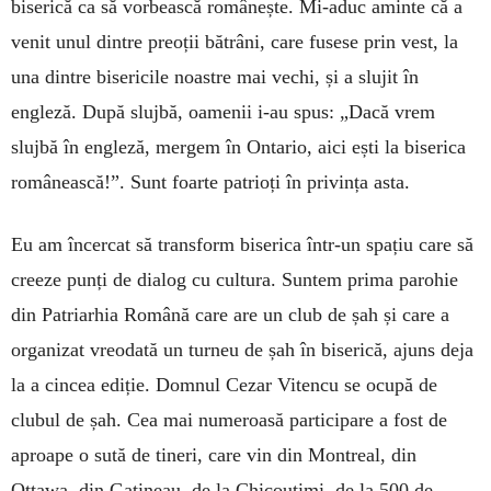
biserică ca să vorbească românește. Mi-aduc aminte că a
venit unul dintre preoții bătrâni, care fusese prin vest, la
una dintre bisericile noastre mai vechi, și a slujit în
engleză. După slujbă, oamenii i-au spus: „Dacă vrem
slujbă în engleză, mergem în Ontario, aici ești la biserica
românească!”. Sunt foarte patrioți în privința asta.
Eu am încercat să transform biserica într-un spațiu care să
creeze punți de dialog cu cultura. Suntem prima parohie
din Patriarhia Română care are un club de șah și care a
organizat vreodată un turneu de șah în biserică, ajuns deja
la a cincea ediție. Domnul Cezar Vitencu se ocupă de
clubul de șah. Cea mai numeroasă participare a fost de
aproape o sută de tineri, care vin din Montreal, din
Ottawa, din Gatineau, de la Chicoutimi, de la 500 de