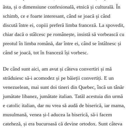
ăsta, și o dimensiune confesională, etnică și culturală. În
schimb, ce e foarte interesant, când se joacă și când
discută între ei, copiii preferă limba franceză. La spovedit,
chiar dacă o stâlcesc pe românește, insistă să vorbească cu
preotul în limba română, dar între ei, când se întâlnesc și
când se joacă, tot în franceză își vorbesc.
De când sunt aici, am avut și câteva convertiri și mă
străduiesc să-i acomodez și pe băieții convertiți. E un
venezuelean, mai sunt doi tineri din Quebec, încă un tânăr
jumătate libanez, jumătate italian. Tatăl acestuia din urmă
e catolic italian, dar nu vrea să audă de biserică, iar mama,
musulmană, venea și-l aducea la biserică, să-i facem
cateheză, și era bucuroasă că devine ortodox. Sunt câteva