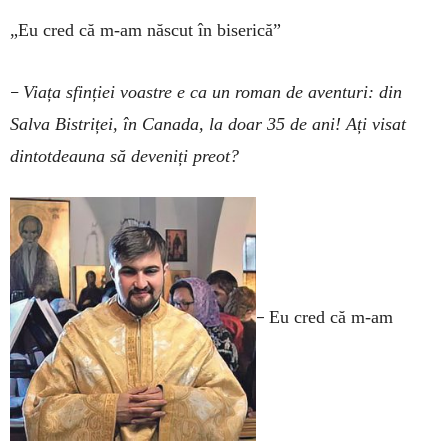
„Eu cred că m-am născut în biserică”
–
Viața sfinției voastre e ca un roman de aventuri: din
Salva Bistriței, în Canada, la doar 35 de ani! Ați visat
dintotdeauna să deveniți preot?
–
Eu cred că m-am