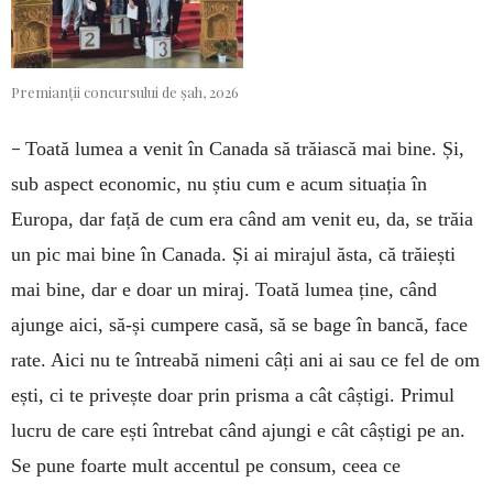
Premianții concursului de șah, 2026
–
Toată lumea a venit în Canada să trăiască mai bine. Și,
sub aspect economic, nu știu cum e acum situația în
Europa, dar față de cum era când am venit eu, da, se trăia
un pic mai bine în Canada. Și ai mirajul ăsta, că trăiești
mai bine, dar e doar un miraj. Toată lumea ține, când
ajunge aici, să-și cumpere casă, să se bage în bancă, face
rate. Aici nu te întreabă nimeni câți ani ai sau ce fel de om
ești, ci te privește doar prin prisma a cât câștigi. Primul
lucru de care ești întrebat când ajungi e cât câștigi pe an.
Se pune foarte mult accentul pe consum, ceea ce