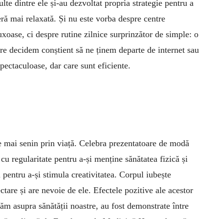
lte dintre ele și-au dezvoltat propria strategie pentru a
ieră mai relaxată. Și nu este vorba despre centre
uxoase, ci despre rutine zilnice surprinzător de simple: o
are decidem conștient să ne ținem departe de internet sau
spectaculoase, dar care sunt eficiente.
ece mai senin prin viață. Celebra prezentatoare de modă
u regularitate pentru a-și menține sănătatea fizică și
 pentru a-și stimula creativitatea. Corpul iubește
ctare și are nevoie de ele. Efectele pozitive ale acestor
ăm asupra sănătății noastre, au fost demon­strate între