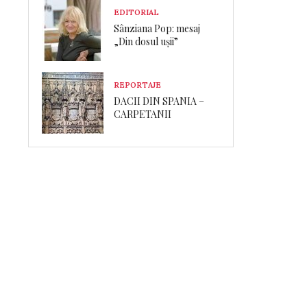
EDITORIAL
Sânziana Pop: mesaj
„Din dosul ușii”
REPORTAJE
DACII DIN SPANIA –
CARPETANII