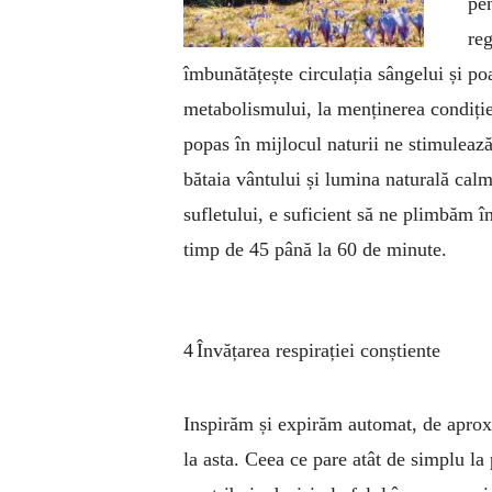
pen
reg
îmbunătățește circulația sângelui și poa
metabolismului, la menținerea condiției
popas în mijlocul naturii ne stimulează
bătaia vântului și lumina naturală calm
sufletului, e suficient să ne plimbăm î
timp de 45 până la 60 de minute.
4 Învățarea respirației conștiente
Inspirăm și expirăm automat, de aprox
la asta. Ceea ce pare atât de simplu la