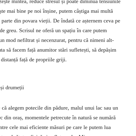
zește mintea, reduce stresul și poate diminua tensiunile
ște mai bine pe noi înșine, putem câștiga mai multă
o parte din povara vieții. De îndată ce așternem ceva pe
 de greu. Scrisul ne oferă un spațiu în care putem
-un mod nefiltrat și necenzurat, pentru că nimeni alt­
ta să facem față anumitor stări sufletești, să depășim
distanță față de propriile griji.
 și drumeții
e că alegem potecile din pădure, malul unui lac sau un
rc din oraș, momentele petrecute în natură se numără
ntre cele mai eficiente măsuri pe care le putem lua