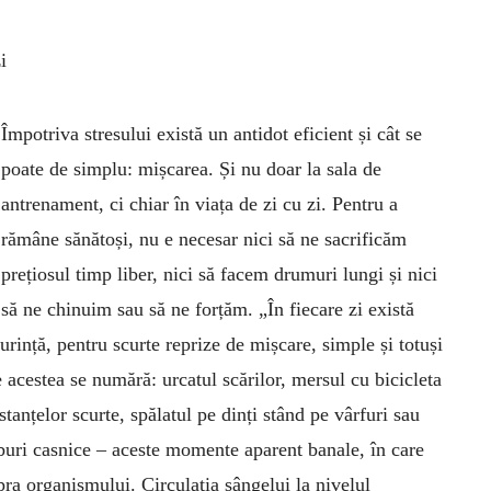
i
Împotriva stresului există un antidot eficient și cât se
poate de simplu: mișcarea. Și nu doar la sala de
antrenament, ci chiar în viața de zi cu zi. Pentru a
rămâne sănătoși, nu e necesar nici să ne sacrificăm
prețiosul timp liber, nici să facem drumuri lungi și nici
să ne chinuim sau să ne forțăm. „În fiecare zi există
rință, pentru scurte reprize de mișcare, simple și totuși
e acestea se numără: urcatul scărilor, mersul cu bicicleta
tanțelor scurte, spălatul pe dinți stând pe vârfuri sau
buri casnice – aceste momente aparent banale, în care
ra organismului. Circulația sângelui la nivelul