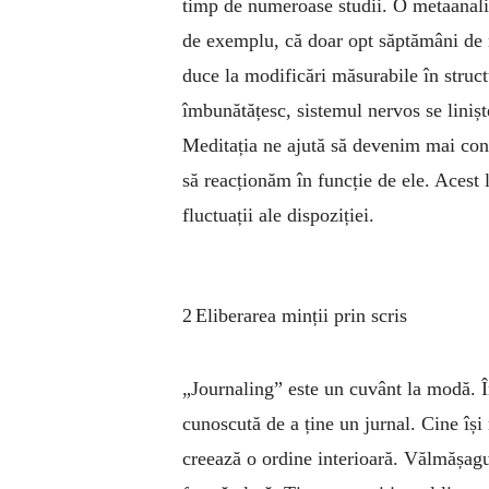
timp de numeroase studii. O metaanaliz
de exemplu, că doar opt săptămâni de m
duce la modificări măsurabile în struct
îmbunătățesc, sistemul nervos se liniște
Meditația ne ajută să devenim mai conșt
să reacționăm în funcție de ele. Acest l
fluctuații ale dispoziției.
2 Eliberarea minții prin scris
„Journaling” este un cuvânt la modă. În
cunoscută de a ține un jurnal. Cine își 
creează o ordine interioară. Vălmășagul