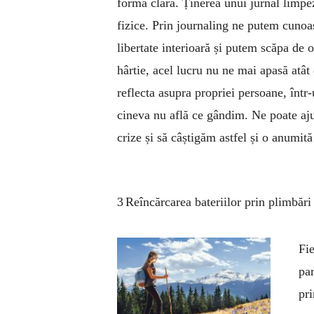
formă clară. Ținerea unui jurnal limpe
fizice. Prin journaling ne putem cunoa
libertate interioară și putem scăpa de 
hârtie, acel lucru nu ne mai apasă atât
reflecta asupra propriei persoane, într
cineva nu află ce gândim. Ne poate aju
crize și să câștigăm astfel și o anumită 
3 Reîncărcarea bateriilor prin plimbări
Fi
pa
pri