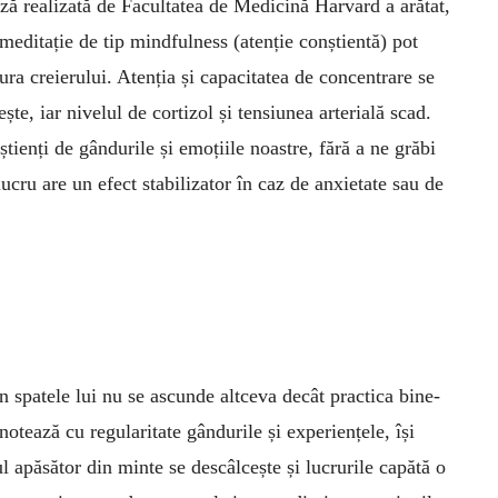
ă realizată de Facultatea de Medicină Harvard a arătat,
editație de tip mindfulness (atenție conștientă) pot
ura creierului. Atenția și capacitatea de concentrare se
ște, iar nivelul de cortizol și tensiunea arterială scad.
ienți de gândurile și emoțiile noastre, fără a ne grăbi
ucru are un efect stabilizator în caz de anxietate sau de
 spatele lui nu se ascunde altceva decât practica bine-
notează cu regularitate gândurile și experiențele, își
 apăsător din minte se descâlcește și lucrurile capătă o