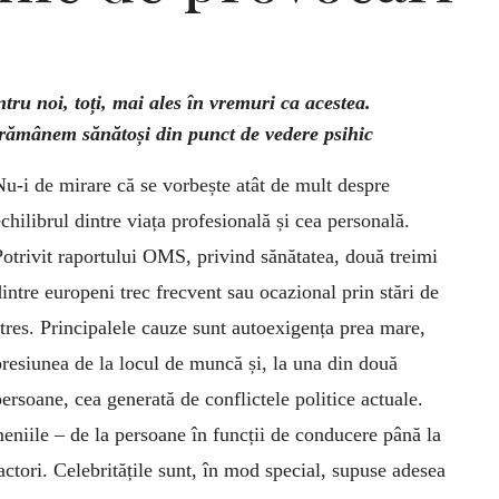
entru noi, toți, mai ales în vremuri ca acestea.
ă rămânem sănătoși din punct de vedere psihic
Nu-i de mirare că se vorbește atât de mult despre
chilibrul dintre viața profesională și cea personală.
Potrivit raportului OMS, privind sănătatea, două treimi
dintre europeni trec frecvent sau ocazional prin stări de
stres. Principalele cauze sunt autoexigența prea mare,
presiunea de la locul de muncă și, la una din două
persoane, cea generată de conflictele politice actuale.
eniile – de la persoane în funcții de conducere până la
ctori. Celebritățile sunt, în mod special, supuse adesea