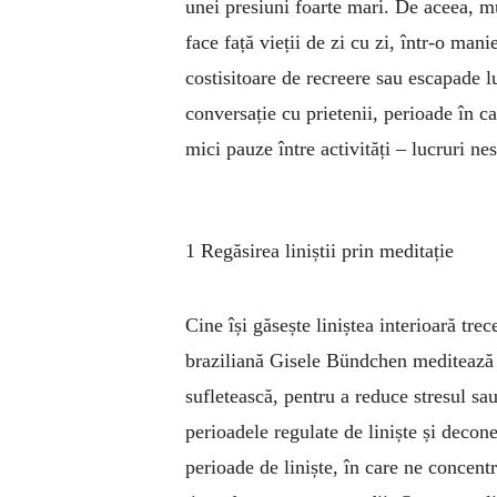
unei presiuni foarte mari. De aceea, mu
face față vieții de zi cu zi, într-o man
costisitoare de recreere sau escapade l
conversație cu prietenii, perioade în c
mici pauze între activități – lucruri ne
1 Regăsirea liniștii prin meditație
Cine își găsește liniștea interioară tr
braziliană Gisele Bündchen meditează c
sufletească, pentru a reduce stresul sau
perioadele regulate de liniște și decone
perioade de liniște, în care ne concentr