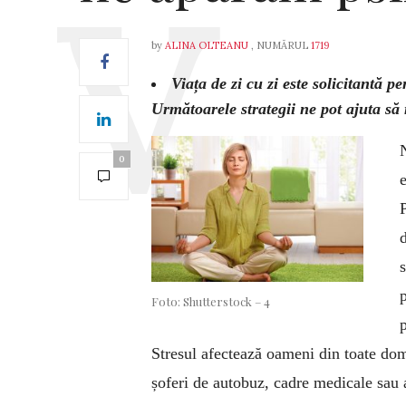
by
ALINA OLTEANU
, NUMĂRUL
1719
Viața de zi cu zi este solicitantă p
Următoarele strategii ne pot ajuta s
0
e
Foto: Shutterstock – 4
Stresul afectează oameni din toate dom
șoferi de autobuz, cadre medicale sau a