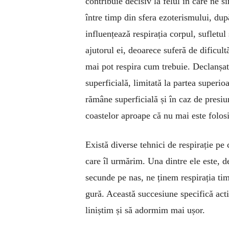
contribuie decisiv la felul în care ne si
între timp din sfera ezoterismului, du
influențează respirația corpul, sufletu
ajutorul ei, deoarece suferă de dificult
mai pot respira cum trebuie. Declanșator
superficială, limitată la partea superioa
rămâne superficială și în caz de presiu
coastelor aproape că nu mai este folosi
Există diverse tehnici de respirație pe 
care îl urmărim. Una dintre ele este, 
secunde pe nas, ne ținem respirația t
gură. Această succesiune specifică act
liniștim și să adormim mai ușor.