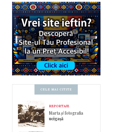
CELE MAI CITITE
REPORTAJE
Marta
și
fotografia
ucigașă