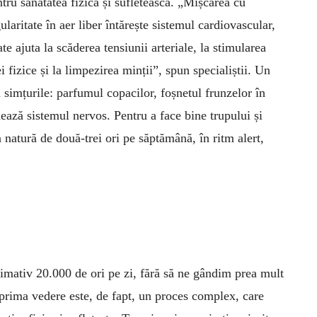
tru sănătatea fizică și sufletească. „Mișcarea cu
ularitate în aer liber întărește sistemul cardiovascular,
te ajuta la scăderea tensiunii arteriale, la stimularea
 fizice și la limpezirea minții”, spun specialiștii. Un
 simțurile: parfumul copacilor, foșnetul frunzelor în
ează sistemul nervos. Pentru a face bine trupului și
n natură de două-trei ori pe săptămână, în ritm alert,
imativ 20.000 de ori pe zi, fără să ne gândim prea mult
 prima vedere este, de fapt, un proces complex, care