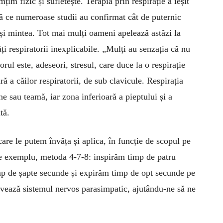
mțim fizic și sufletește. Terapia prin respirație a ieșit
pă ce numeroase studii au confirmat cât de puternic
l și mintea. Tot mai mulți oameni apelează astăzi la
ăți respiratorii inexplicabile. „Mulți au senzația că nu
ul este, adeseori, stresul, care duce la o respirație
ră a căilor respiratorii, de sub clavicule. Respirația
ne sau teamă, iar zona inferioară a pieptului și a
tă.
care le putem învăța și aplica, în funcție de scopul pe
de exemplu, metoda 4-7-8: inspirăm timp de patru
imp de șapte secunde și expirăm timp de opt secunde pe
ivează sistemul nervos parasimpatic, ajutându-ne să ne