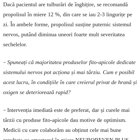
Dacă pacientul are tulburări de înghițire, se recomandă
propolisul în miere 12 %, din care se iau 2-3 lingurițe pe
zi. În ambele forme, propolisul susține puternic sistemul
nervos, putând diminua uneori foarte mult severitatea
sechelelor.
–
Spuneați că majoritatea produselor fito-apicole dedicate
sistemului nervos pot acționa și mai târziu. Cum e posibil
acest lucru, în condițiile în care creierul privat de hrană și
oxigen se deteriorează rapid?
–
Intervenția imediată este de preferat, dar și curele mai
târzii cu produse fito-apicole dau motive de optimism.
Medicii cu care colaborăm au obținut cele mai bune
rezultate cu amestecul în miere NEUROREVEN PLUS,