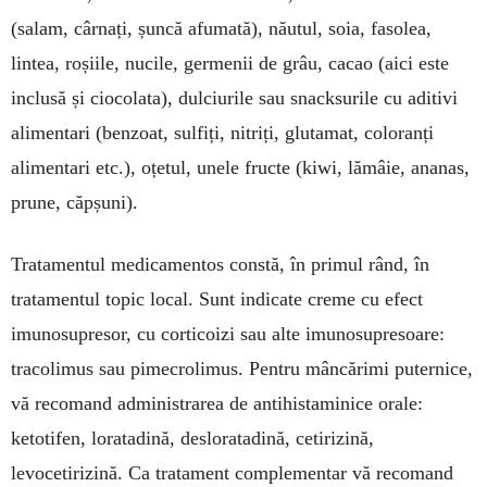
(salam, cârnați, șuncă afumată), năutul, soia, fasolea,
lintea, roșiile, nucile, germenii de grâu, cacao (aici este
inclusă și ciocolata), dulciurile sau snacksurile cu aditivi
alimentari (benzoat, sulfiți, nitriți, glutamat, coloranți
alimentari etc.), oțetul, unele fructe (kiwi, lămâie, ananas,
prune, căpșuni).
Tratamentul medicamentos constă, în primul rând, în
tratamentul topic local. Sunt indicate creme cu efect
imunosupresor, cu corticoizi sau alte imunosupresoare:
tracolimus sau pimecrolimus. Pentru mâncărimi puternice,
vă recomand administrarea de antihistaminice orale:
ketotifen, loratadină, desloratadină, cetirizină,
levocetirizină. Ca tratament complementar vă recomand