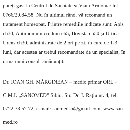
puteți găsi la Centrul de Sănătate și Viață Armonia: tel
0766/29.84.58. Nu în ultimul rând, vă recomand un
tratament homeopat. Printre remediile indicate sunt: Apis
ch30, Antimonium crudum ch5, Bovista ch30 și Urtica
Urens ch30, administrate de 2 ori pe zi, în cure de 1-3
luni, dar acestea ar trebui recomandate de un specialist, în
urma unui consult amănunțit.
Dr. IOAN GH. MĂRGINEAN –
medic primar ORL –
C.M.I. „SANOMED” Sibiu, Str. Dr. I. Rațiu nr. 4, tel.
0722.73.52.72, e-mail:
sanmedsb@gmail.com
, www.san-
med.ro