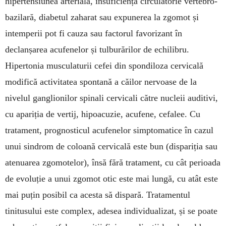
hipertensiunea arterială, insuficiența circulatorie vertebro-
bazilară, diabetul zaharat sau expunerea la zgomot și
intemperii pot fi cauza sau factorul favorizant în
declanșarea acufenelor și tulburărilor de echilibru.
Hipertonia musculaturii cefei din spondiloza cervicală
modifică activitatea spontană a căilor nervoase de la
nivelul ganglionilor spinali cervicali către nucleii auditivi,
cu apariția de vertij, hipoacuzie, acufene, cefalee. Cu
tratament, prognosticul acufenelor simptomatice în cazul
unui sindrom de coloană cervicală este bun (dispariția sau
atenuarea zgomotelor), însă fără tratament, cu cât perioada
de evoluție a unui zgomot otic este mai lungă, cu atât este
mai puțin posibil ca acesta să dispară. Tratamentul
tinitusului este complex, adesea individualizat, și se poate