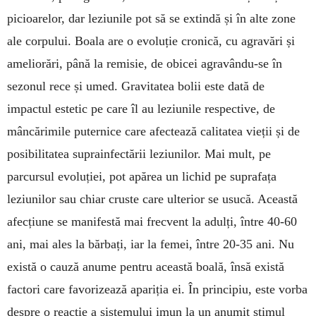
picioarelor, dar leziunile pot să se extindă și în alte zone
ale corpului. Boala are o evoluție cronică, cu agravări și
ameliorări, până la remisie, de obicei agravându-se în
sezonul rece și umed. Gravitatea bolii este dată de
impactul estetic pe care îl au leziunile respective, de
mâncărimile puternice care afectează calitatea vieții și de
posibilitatea suprainfectării leziunilor. Mai mult, pe
parcursul evoluției, pot apărea un lichid pe suprafața
leziunilor sau chiar cruste care ulterior se usucă. Această
afecțiune se manifestă mai frecvent la adulți, între 40-60
ani, mai ales la bărbați, iar la femei, între 20-35 ani. Nu
există o cauză anume pentru această boală, însă există
factori care favorizează apariția ei. În principiu, este vorba
despre o reacție a sistemului imun la un anumit stimul