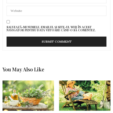
SALVEAZĂ-MI NUMELE, EMAILUL ȘI SITE-UL WEB ÎN ACEST
NAVIGATOR PENTRU DATA VIITOARE CÂND O SĂ COMENTEZ.
You May Also Like