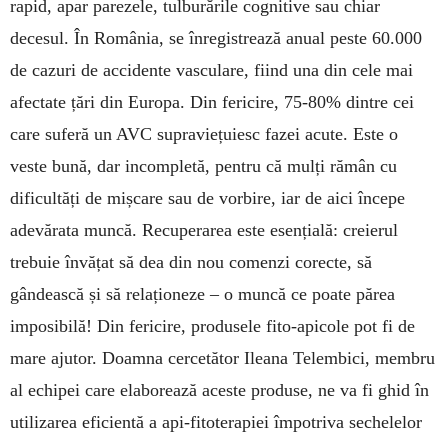
rapid, apar parezele, tulburările cognitive sau chiar
decesul. În România, se înregistrează anual peste 60.000
de cazuri de accidente vasculare, fiind una din cele mai
afectate țări din Europa. Din fericire, 75-80% dintre cei
care suferă un AVC supraviețuiesc fazei acute. Este o
veste bună, dar incompletă, pentru că mulți rămân cu
dificultăți de mișcare sau de vorbire, iar de aici începe
adevărata muncă. Recuperarea este esențială: creierul
trebuie învățat să dea din nou comenzi corecte, să
gândească și să relaționeze – o muncă ce poate părea
imposibilă! Din fericire, produsele fito-apicole pot fi de
mare ajutor. Doamna cercetător Ileana Telembici, membru
al echipei care elaborează aceste produse, ne va fi ghid în
utilizarea eficientă a api-fitoterapiei împotriva sechelelor