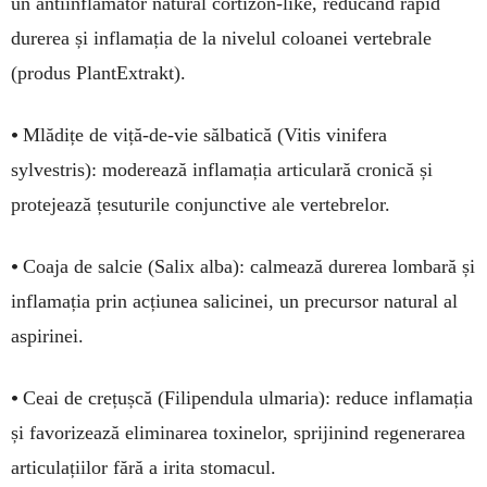
un antiinflamator natural cortizon-like, reducând rapid
durerea și inflamația de la nivelul coloanei vertebrale
(produs PlantExtrakt).
•
Mlădițe de viță-de-vie sălbatică (Vitis vinifera
sylvestris): moderează inflamația articulară cronică și
protejează țesuturile conjunctive ale vertebrelor.
•
Coaja de salcie (Salix alba): calmează durerea lombară și
inflamația prin acțiunea salicinei, un precursor natural al
aspirinei.
•
Ceai de crețușcă (Filipendula ulmaria): reduce inflamația
și favorizează eliminarea toxinelor, sprijinind regenerarea
articulațiilor fără a irita stomacul.