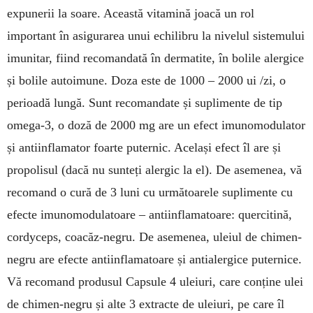
expunerii la soare. Această vitamină joacă un rol
important în asigurarea unui echilibru la nivelul sistemului
imunitar, fiind recomandată în dermatite, în bolile alergice
și bolile autoimune. Doza este de 1000 – 2000 ui /zi, o
perioadă lungă. Sunt recomandate și suplimente de tip
omega-3, o doză de 2000 mg are un efect imunomodulator
și antiinflamator foarte puternic. Același efect îl are și
propolisul (dacă nu sunteți alergic la el). De asemenea, vă
recomand o cură de 3 luni cu următoarele suplimente cu
efecte imunomodulatoare – antiinflamatoare: quercitină,
cordy­ceps, coacăz-negru. De asemenea, uleiul de chimen-
negru are efecte antiinflamatoare și antialergice puternice.
Vă recomand produsul Capsule 4 uleiuri, care conține ulei
de chimen-negru și alte 3 extracte de uleiuri, pe care îl