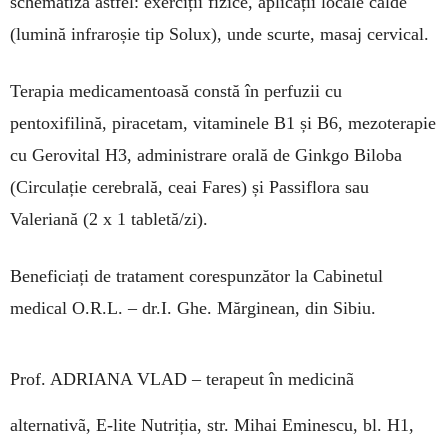
sche­matiza astfel: exerciții fizice, aplicații locale calde
(lumină infraroșie tip Solux), unde scurte, masaj cervical.
Terapia medicamentoasă constă în perfuzii cu
pentoxifilină, piracetam, vitaminele B1 și B6, mezoterapie
cu Gerovital H3, administrare orală de Ginkgo Biloba
(Circulație cerebrală, ceai Fares) și Passiflora sau
Valeriană (2 x 1 tabletă/zi).
Beneficiați de tratament corespunzător la Cabinetul
medical O.R.L. – dr.I. Ghe. Mărginean, din Sibiu.
Prof. ADRIANA VLAD –
terapeut în medicinã
alternativã, E-lite Nutriția, str. Mihai Eminescu, bl. H1,