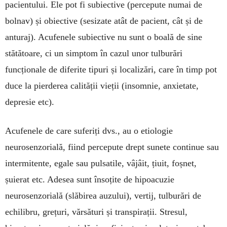
pacientului. Ele pot fi subiective (percepute numai de
bolnav) și obiective (sesizate atât de pacient, cât și de
anturaj). Acufenele subiective nu sunt o boală de sine
stătătoare, ci un simptom în cazul unor tulburări
funcționale de diferite tipuri și localizări, care în timp pot
duce la pierderea calității vieții (insomnie, anxietate,
depresie etc).
Acufenele de care suferiți dvs., au o etiologie
neurosenzorială, fiind percepute drept sunete continue sau
intermitente, egale sau pulsatile, vâjâit, țiuit, foșnet,
șuierat etc. Adesea sunt însoțite de hipoacuzie
neurosenzorială (slăbirea auzului), vertij, tulburări de
echilibru, grețuri, vărsături și transpirații. Stresul,