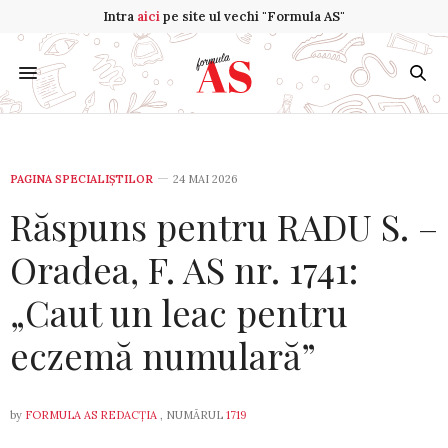
Intra
aici
pe site ul vechi "Formula AS"
PAGINA SPECIALIȘTILOR
24 MAI 2026
Răspuns pentru RADU S. –
Oradea, F. AS nr. 1741:
„Caut un leac pentru
eczemă numulară”
by
FORMULA AS REDACȚIA
, NUMĂRUL
1719