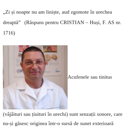
„Zi și noapte nu am liniște, aud zgomote în urechea
dreaptă”
(Răspuns pentru CRISTIAN – Huși, F. AS nr.
1716)
Acufenele sau tinitus
(vâjâituri sau țiuituri în urechi) sunt senzații sonore, care
nu-și găsesc originea într-o sursă de sunet exterioară