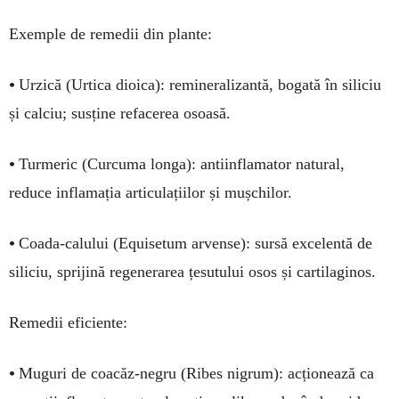
Exemple de remedii din plante:
•
Urzică (Urtica dioica): remineralizantă, bogată în siliciu
și calciu; susține refacerea osoasă.
•
Turmeric (Curcuma longa): antiinflamator natural,
reduce inflamația articulațiilor și mușchilor.
•
Coada-calului (Equisetum arvense): sursă excelentă de
siliciu, sprijină regenerarea țesutului osos și cartilaginos.
Remedii eficiente:
•
Muguri de coacăz-negru (Ribes nigrum): acționează ca