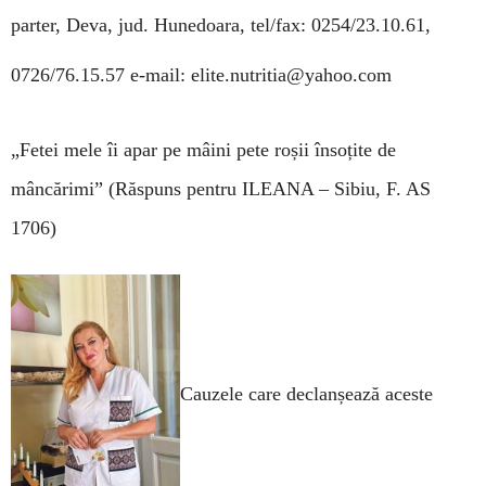
parter, Deva, jud. Hunedoara,
tel/fax: 0254/23.10.61,
0726/76.15.57
e-mail:
elite.nutritia@yahoo.com
„Fetei mele îi apar pe mâini pete roșii însoțite
de
mâncărimi”
(Răspuns pentru ILEANA – Sibiu, F. AS
1706)
Cauzele care declanșează aceste