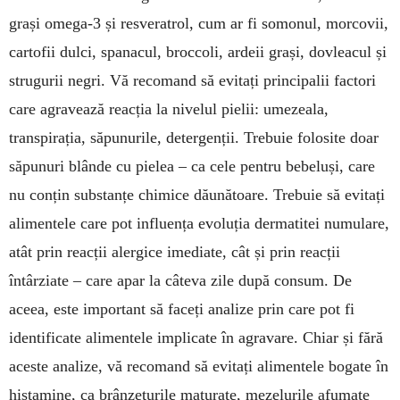
grași omega-3 și resveratrol, cum ar fi somonul, morcovii,
cartofii dulci, spanacul, broccoli, ardeii grași, dovleacul și
strugurii negri. Vă recomand să evitați prin­cipalii factori
care agravează reacția la nivelul pielii: umezeala,
transpirația, săpunurile, detergenții. Trebuie folosite doar
săpunuri blânde cu pielea – ca cele pentru bebeluși, care
nu conțin substanțe chimice dăunătoare. Trebuie să evitați
alimentele care pot influența evoluția dermatitei numulare,
atât prin reacții alergice imediate, cât și prin reacții
întârziate – care apar la câteva zile după consum. De
aceea, este important să faceți analize prin care pot fi
identificate alimentele implicate în agravare. Chiar și fără
aceste analize, vă recomand să evitați alimentele bogate în
histamine, ca brânzeturile maturate, mezelurile afumate