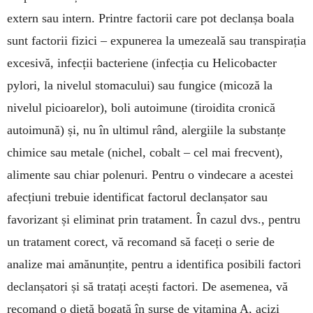
extern sau intern. Printre factorii care pot declanșa boala
sunt factorii fizici – expunerea la umezeală sau transpirația
excesivă, infecții bacteriene (infecția cu Helicobacter
pylori, la nivelul stomacului) sau fungice (micoză la
nivelul picioarelor), boli autoimune (tiroidita cronică
autoimună) și, nu în ultimul rând, alergiile la substanțe
chimice sau metale (nichel, cobalt – cel mai frecvent),
alimente sau chiar polenuri. Pentru o vindecare a acestei
afecțiuni trebuie identificat factorul declanșator sau
favorizant și eliminat prin tratament. În cazul dvs., pentru
un tratament corect, vă recomand să faceți o serie de
analize mai amănunțite, pentru a identifica posibili factori
declanșatori și să tratați acești factori. De asemenea, vă
recomand o dietă bogată în surse de vitamina A, acizi