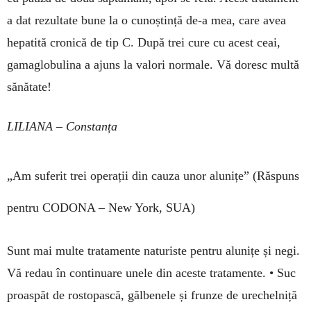
a dat rezultate bune la o cunoștință de-a mea, care avea
hepatită cronică de tip C. După trei cure cu acest ceai,
gamaglobulina a ajuns la valori normale. Vă doresc multă
sănătate!
LILIANA – Constanța
„Am suferit trei operații din cauza unor alunițe”
(Răspuns
pentru CODONA – New York, SUA)
Sunt mai multe tratamente naturiste pentru alunițe și negi.
Vă redau în continuare unele din aceste tra­ta­mente. • Suc
proaspăt de rostopască, gălbenele și frunze de urechelniță