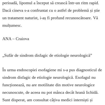
perioadă, lipomul a în­ceput să crească într-un ritm rapid.
Dacă cineva s-a confruntat cu o astfel de problemă și știe
un trata­ment naturist, i-aș fi profund recunoscătoare. Vă
mulțumesc.
ANA – Craiova
„Sufăr de sindrom disfagic de etiologie neurologică”
În urma endoscopiei esofagiene mi s-a pus diag­nos­ticul de
sindrom disfagic de etiologie neurologică. Esofagul nu
funcționează, nu are motilitate din motive neurolo­gice
necunoscute, de aceea nu pot mânca decât hrană li­chidă.
Sunt disperat, am consultat câțiva medici inter­niști și