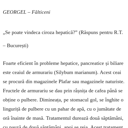
GEORGEL – Fălticeni
„Se poate vindeca ciroza hepatică?”
(Răspuns pentru R.T.
– București)
Foarte eficient în probleme hepatice, pancreatice și biliare
este ceaiul de armurariu (Silybum marianum). Acest ceai
se procură din magazinele Plafar sau ma­ga­zinele naturiste.
Fructele de armurariu se dau prin râș­ni­ța de cafea până se
obține o pulbere. Dimineața, pe sto­macul gol, se înghite o
linguriță de pulbere cu un pahar de apă, cu o jumătate de
oră înainte de masă. Tratamentul durează două săptămâni,
cu pauză de două săptămâni, apoi se reia. Acest tratament