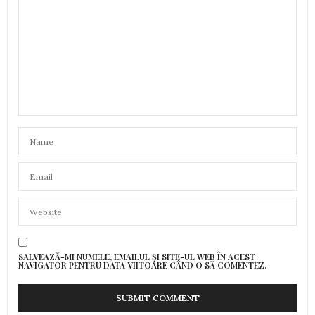
SALVEAZĂ-MI NUMELE, EMAILUL ȘI SITE-UL WEB ÎN ACEST
NAVIGATOR PENTRU DATA VIITOARE CÂND O SĂ COMENTEZ.