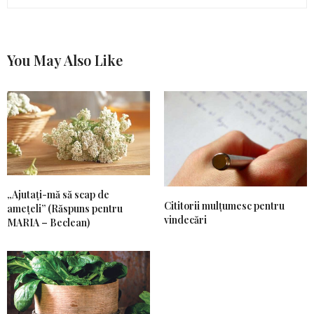
You May Also Like
„Ajutați-mă să scap de
Cititorii mulțumesc pentru
amețeli” (Răspuns pentru
vindecări
MARIA – Beclean)