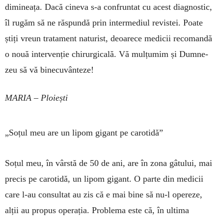
dimineața. Dacă cineva s-a confruntat cu acest diag­nostic,
îl ru­găm să ne răspundă prin intermediul revistei. Poate
știți vreun tratament naturist, deoarece medicii reco­mandă
o nouă intervenție chirurgicală. Vă mulțumim și Dumne­
zeu să vă binecuvânteze!
MARIA – Ploiești
„Soțul meu are un lipom gigant pe carotidă”
Soțul meu, în vârstă de 50 de ani, are în zona gâ­tului, mai
precis pe carotidă, un lipom gigant. O parte din medicii
care l-au consultat au zis că e mai bine să nu-l opereze,
alții au propus ope­rația. Problema este că, în ultima