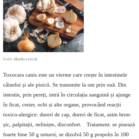
Foto: Shutterstock
Toxocara canis este un vierme care crește în in­tes­tinele
câinelui și ale pisicii. Se transmite la om prin ouă. Din
intestin, prin pereți, intră în circulația sanguină și ajun­ge
în ficat, creier, ochi și alte organe, provocând re­acții
toxico-alergice: dureri de cap, dureri de ficat, astm bron­
șic, palpitații, neliniște, disconfort. Tratament: se pi­sea­ză
foarte bine 50 g usturoi, se di­zolvă 50 g propolis în 100