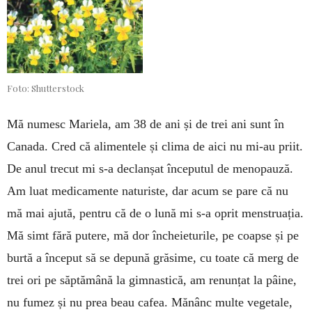
Foto: Shutterstock
Mă numesc Mariela, am 38 de ani și de trei ani sunt în
Canada. Cred că alimentele și clima de aici nu mi-au priit.
De anul trecut mi s-a de­clanșat în­ce­putul de menopauză.
Am luat medicamente natu­riste, dar acum se pare că nu
mă mai ajută, pentru că de o lună mi s-a oprit menstruația.
Mă simt fără putere, mă dor încheieturile, pe coapse și pe
burtă a început să se depună grăsime, cu toate că merg de
trei ori pe săptă­mână la gimnastică, am renun­țat la pâine,
nu fumez și nu prea beau cafea. Mănânc multe vege­tale,