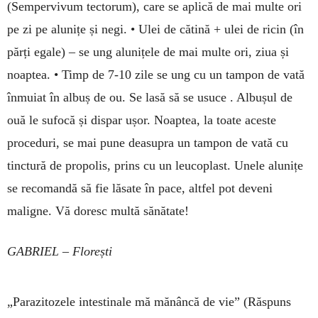
(Sempervivum tectorum), care se aplică de mai multe ori
pe zi pe alunițe și negi. • Ulei de cătină + ulei de ricin (în
părți egale) – se ung alunițele de mai multe ori, ziua și
noaptea. • Timp de 7-10 zile se ung cu un tampon de vată
înmuiat în albuș de ou. Se lasă să se usu­ce . Albușul de
ouă le sufocă și dispar ușor. Noaptea, la toate aceste
proceduri, se mai pune deasupra un tampon de vată cu
tinc­tură de propolis, prins cu un leucoplast. Unele alu­nițe
se recomandă să fie lăsate în pace, altfel pot deveni
maligne. Vă doresc multă să­nătate!
GABRIEL – Florești
„Parazitozele intestinale mă mănâncă de vie”
(Răspuns