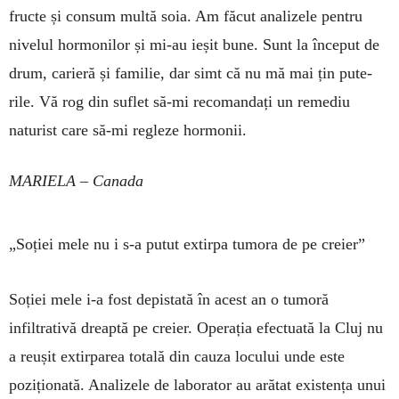
fructe și consum multă soia. Am făcut analizele pentru
nivelul hormonilor și mi-au ieșit bune. Sunt la început de
drum, carie­ră și familie, dar simt că nu mă mai țin pu­te­
rile. Vă rog din suflet să-mi recomandați un remediu
naturist care să-mi regleze hormonii.
MARIELA – Canada
„Soției mele nu i s-a putut extirpa tumora de pe creier”
Soției mele i-a fost depistată în acest an o tumoră
infiltrativă dreaptă pe creier. Operația efectuată la Cluj nu
a reușit extirparea totală din cauza locului unde este
poziționată. Analizele de laborator au arătat exis­tența unui