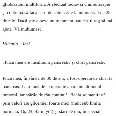
glioblastom multiform. A efectuat radio- și chimioterapie
și continuă să facă serii de câte 5 zile la un interval de 28
de zile. Dacă știe cineva un tratament naturist îl rog să mă
ajute. Vă mulțumesc.
Valentin – Iași
„Fiica mea are insulinom pancreatic și chist pancreatic”
Fiica mea, în vârstă de 30 de ani, a fost operată de chist la
pancreas. La o lună de la operație apare un alt nodul
tumoral, iar stările de rău con­ti­nuă. Boala se manifestă
prin valori ale glicemiei foarte mici (mult sub limita
normală: 16, 24, 42 mg/dl) și stări de rău, în special