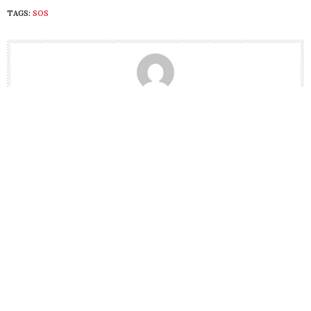
TAGS:
SOS
FORMULA AS REDACȚIA
PREVIOUS ARTICLE
Răspuns pentru GEORGIANA - Onești, F. AS 1709: "Nu mă
pot vindeca de eritem nodos"
NEXT ARTICLE
"La 38 de ani mi s-a declanșat menopauza"