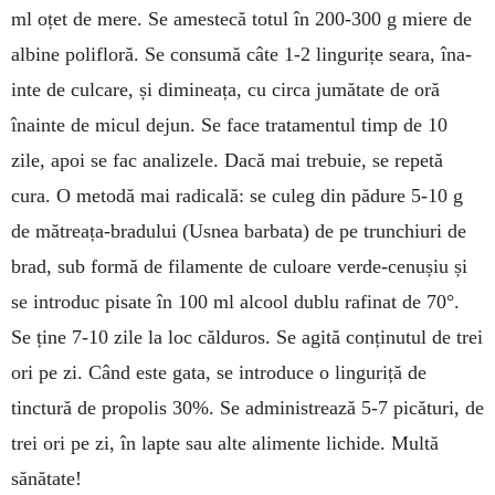
ml oțet de mere. Se amestecă totul în 200-300 g miere de
albine polifloră. Se con­su­mă câte 1-2 lingurițe seara, îna­
inte de culcare, și dimineața, cu cir­ca jumătate de oră
înainte de micul dejun. Se face tratamentul timp de 10
zile, apoi se fac analizele. Dacă mai trebuie, se re­pe­tă
cura. O me­to­dă mai radicală: se culeg din pă­du­re 5-10 g
de mătreața-bradului (Usnea bar­bata) de pe trun­chiuri de
brad, sub formă de filamente de cu­loare verde-ce­nușiu și
se intro­duc pisate în 100 ml alcool dublu ra­finat de 70°.
Se ține 7-10 zile la loc călduros. Se agită con­ți­nutul de trei
ori pe zi. Când este gata, se introduce o lin­guriță de
tinctură de propolis 30%. Se administrează 5-7 picături, de
trei ori pe zi, în lapte sau alte alimente li­chide. Multă
sănătate!