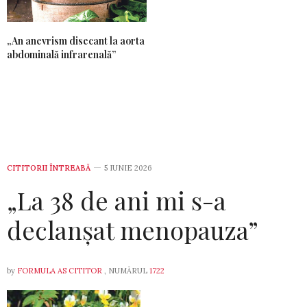
„An anevrism disecant la aorta
abdominală infrarenală”
CITITORII ÎNTREABĂ
5 IUNIE 2026
„La 38 de ani mi s-a
declanșat menopauza”
by
FORMULA AS CITITOR
, NUMĂRUL
1722