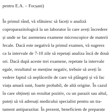
pentru E.A. – Focșani)
În primul rând, vă sfătuiesc să faceți o analiză
coproparazitologică la un laborator în care aveți încredere
și unde se fac asemenea examene microscopice de materii
fecale. Dacă este negativă la primul examen, vă sugerez
ca la intervale de 7-10 zile să repetați analiza încă de două
ori. Dacă după aceste trei examene, repetate la in­ter­vale
egale, rezultatul se menține negativ, trebuie să aveți în
vedere faptul că neplăcerile de care vă plângeți și vă fac
viața amară sunt, foarte probabil, de altă origine. În cazul
în care obțineți un rezultat pozitiv, cu un parazit sau al­tul,
puteți să vă adresați medicului specialist pentru un tra­
tament antiparazitar. În prezent, beneficiem de pre­pa­rate