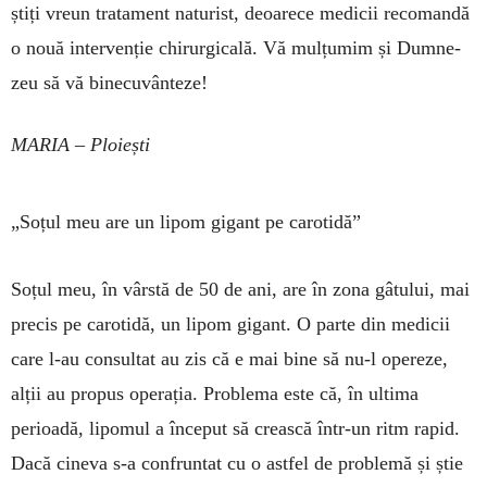
știți vreun tratament naturist, deoarece medicii reco­mandă
o nouă intervenție chirurgicală. Vă mulțumim și Dumne­
zeu să vă binecuvânteze!
MARIA – Ploiești
„Soțul meu are un lipom gigant pe carotidă”
Soțul meu, în vârstă de 50 de ani, are în zona gâ­tului, mai
precis pe carotidă, un lipom gigant. O parte din medicii
care l-au consultat au zis că e mai bine să nu-l opereze,
alții au propus ope­rația. Problema este că, în ultima
perioadă, lipomul a în­ceput să crească într-un ritm rapid.
Dacă cineva s-a confruntat cu o astfel de problemă și știe