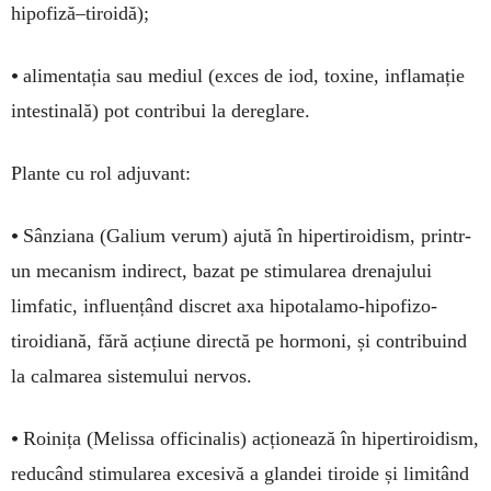
hipofiză–tiroidă);
•
alimentația sau mediul (exces de iod, toxine, inflamație
intestinală) pot contribui la dereglare.
Plante cu rol adjuvant:
•
Sânziana (Galium verum) ajută în hipertiroidism, printr-
un mecanism indirect, bazat pe stimularea drenajului
limfatic, influențând discret axa hipotalamo-hipofizo-
tiroidiană, fără acțiune directă pe hormoni, și contribuind
la calmarea sistemului nervos.
•
Roinița (Melissa officinalis) acționează în hipertiroidism,
reducând stimularea excesivă a glandei tiroide și limitând