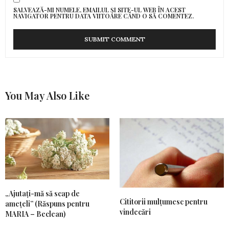
SALVEAZĂ-MI NUMELE, EMAILUL ȘI SITE-UL WEB ÎN ACEST
NAVIGATOR PENTRU DATA VIITOARE CÂND O SĂ COMENTEZ.
You May Also Like
„Ajutați-mă să scap de
Cititorii mulțumesc pentru
amețeli” (Răspuns pentru
vindecări
MARIA – Beclean)