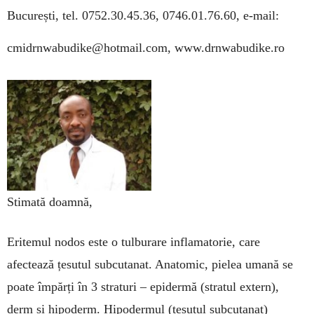
București,
tel. 0752.30.45.36, 0746.01.76.60,
e-mail:
cmidrnwabudike@hotmail.com, www.drnwabudike.ro
Stimată doamnă,
Eritemul nodos este o tulburare inflamatorie, care
afectează țesutul subcutanat. Anatomic, pielea umană se
poate împărți în 3 straturi – epidermă (stratul extern),
derm și hipoderm. Hipodermul (țesutul subcutanat)