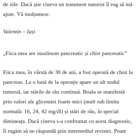
de zile. Dacă știe cineva un tratament naturist îl rog să mă
ajute. Vă mulțumesc.
Valentin – Iași
„Fiica mea are insulinom pancreatic și chist pancreatic”
Fiica mea, în vârstă de 30 de ani, a fost operată de chist la
pancreas. La o lună de la operație apare un alt nodul
tumoral, iar stările de rău con­ti­nuă. Boala se manifestă
prin valori ale glicemiei foarte mici (mult sub limita
normală: 16, 24, 42 mg/dl) și stări de rău, în special
dimineața. Dacă cineva s-a confruntat cu acest diag­nostic,
îl ru­găm să ne răspundă prin intermediul revistei. Poate