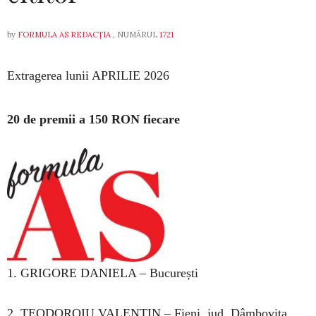
by
FORMULA AS REDACȚIA
, NUMĂRUL
1721
Extragerea lunii APRILIE 2026
20 de premii a 150 RON fiecare
1. GRIGORE DANIELA – București
2. TEODOROIU VALENTIN – Fieni, jud. Dâmbovița