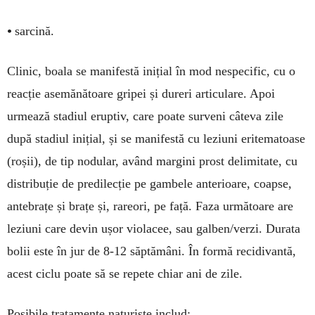
•
sarcină.
Clinic, boala se manifestă inițial în mod nespecific, cu o
reacție asemănătoare gripei și dureri articulare. Apoi
urmează stadiul eruptiv, care poate surveni câteva zile
după stadiul inițial, și se manifestă cu leziuni eritematoase
(roșii), de tip nodular, având margini prost delimitate, cu
distribuție de predilecție pe gambele anterioare, coapse,
antebrațe și brațe și, rareori, pe față. Faza următoare are
leziuni care devin ușor violacee, sau galben/verzi. Durata
bolii este în jur de 8-12 săptămâni. În formă recidivantă,
acest ciclu poate să se repete chiar ani de zile.
Posibile tratamente naturiste includ: