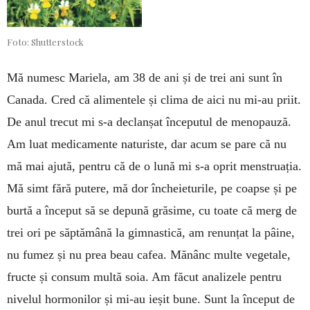
Foto: Shutterstock
Mă numesc Mariela, am 38 de ani și de trei ani sunt în
Canada. Cred că alimentele și clima de aici nu mi-au priit.
De anul trecut mi s-a de­clanșat în­ce­putul de menopauză.
Am luat medicamente natu­riste, dar acum se pare că nu
mă mai ajută, pentru că de o lună mi s-a oprit menstruația.
Mă simt fără putere, mă dor încheieturile, pe coapse și pe
burtă a început să se depună grăsime, cu toate că merg de
trei ori pe săptă­mână la gimnastică, am renun­țat la pâine,
nu fumez și nu prea beau cafea. Mănânc multe vege­tale,
fructe și consum multă soia. Am făcut analizele pentru
nivelul hormonilor și mi-au ieșit bune. Sunt la început de