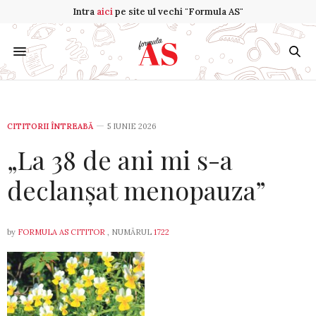
Intra
aici
pe site ul vechi "Formula AS"
CITITORII ÎNTREABĂ
5 IUNIE 2026
„La 38 de ani mi s-a
declanșat menopauza”
by
FORMULA AS CITITOR
, NUMĂRUL
1722