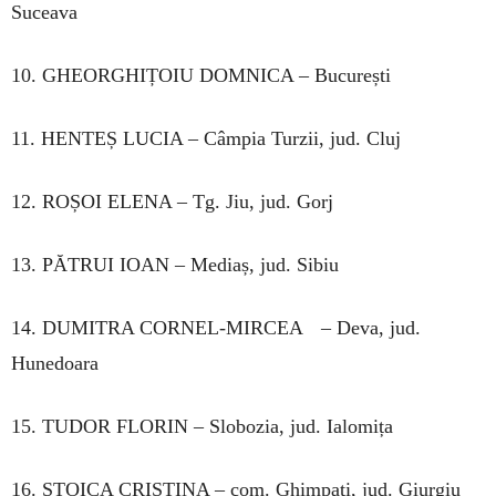
Suceava
10. GHEORGHIȚOIU DOMNICA – București
11. HENTEȘ LUCIA – Câmpia Turzii, jud. Cluj
12. ROȘOI ELENA – Tg. Jiu, jud. Gorj
13. PĂTRUI IOAN – Mediaș, jud. Sibiu
14. DUMITRA CORNEL-MIRCEA – Deva, jud.
Hunedoara
15. TUDOR FLORIN – Slobozia, jud. Ialomița
16. STOICA CRISTINA – com. Ghimpați, jud. Giurgiu