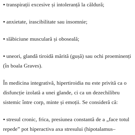
•
transpirații excesive și intoleranță la căldură;
•
anxietate, irascibilitate sau insomnie;
•
slăbiciune musculară și oboseală;
•
uneori, glandă tiroidă mărită (gușă) sau ochi proeminenți
(în boala Graves).
În medicina integrativă, hipertiroidia nu este privită ca o
disfuncție izolată a unei glande, ci ca un dezechilibru
sistemic între corp, minte și emoții. Se consideră că:
•
stresul cronic, frica, presiunea constantă de a „face totul
repede” pot hiperactiva axa stresului (hipotalamus–