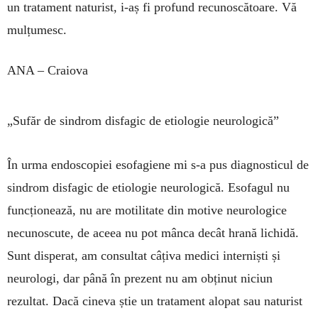
un trata­ment naturist, i-aș fi profund recunoscătoare. Vă
mulțumesc.
ANA – Craiova
„Sufăr de sindrom disfagic de etiologie neurologică”
În urma endoscopiei esofagiene mi s-a pus diag­nos­ticul de
sindrom disfagic de etiologie neurologică. Esofagul nu
funcționează, nu are motilitate din motive neurolo­gice
necunoscute, de aceea nu pot mânca decât hrană li­chidă.
Sunt disperat, am consultat câțiva medici inter­niști și
neurologi, dar până în prezent nu am obținut niciun
rezultat. Dacă cineva știe un tratament alopat sau naturist