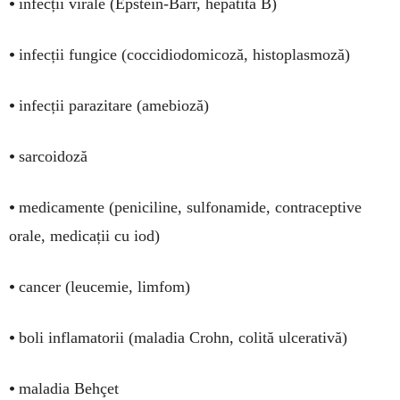
•
infecții virale (Epstein-Barr, hepatita B)
•
infecții fungice (coccidiodomicoză, histoplasmoză)
•
infecții parazitare (amebioză)
•
sarcoidoză
•
medicamente (peniciline, sulfonamide, contraceptive
orale, medicații cu iod)
•
cancer (leucemie, limfom)
•
boli inflamatorii (maladia Crohn, colită ulcerativă)
•
maladia Behçet