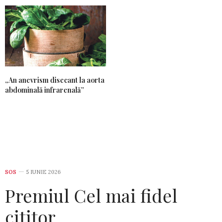
„An anevrism disecant la aorta
abdominală infrarenală”
SOS
5 IUNIE 2026
Premiul Cel mai fidel
cititor