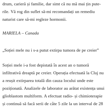
drum, carie­ră și familie, dar simt că nu mă mai țin pu­te­
rile. Vă rog din suflet să-mi recomandați un remediu
naturist care să-mi regleze hormonii.
MARIELA – Canada
„Soției mele nu i s-a putut extirpa tumora de pe creier”
Soției mele i-a fost depistată în acest an o tumoră
infiltrativă dreaptă pe creier. Operația efectuată la Cluj nu
a reușit extirparea totală din cauza locului unde este
poziționată. Analizele de laborator au arătat exis­tența unui
glioblastom multiform. A efectuat radio- și chimioterapie
și continuă să facă serii de câte 5 zile la un interval de 28