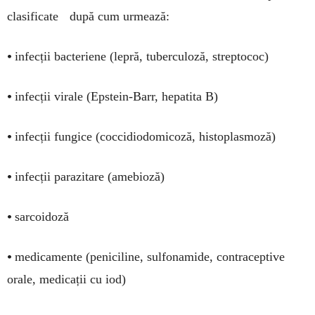
clasificate după cum urmează:
•
infecții bacteriene (lepră, tuberculoză, streptococ)
•
infecții virale (Epstein-Barr, hepatita B)
•
infecții fungice (coccidiodomicoză, histoplasmoză)
•
infecții parazitare (amebioză)
•
sarcoidoză
•
medicamente (peniciline, sulfonamide, contraceptive
orale, medicații cu iod)