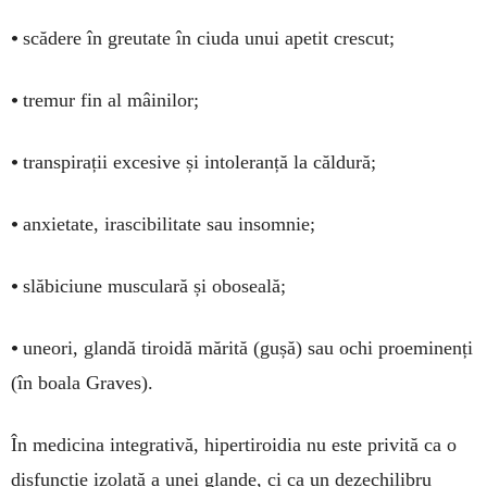
•
scădere în greutate în ciuda unui apetit crescut;
•
tremur fin al mâinilor;
•
transpirații excesive și intoleranță la căldură;
•
anxietate, irascibilitate sau insomnie;
•
slăbiciune musculară și oboseală;
•
uneori, glandă tiroidă mărită (gușă) sau ochi proeminenți
(în boala Graves).
În medicina integrativă, hipertiroidia nu este privită ca o
disfuncție izolată a unei glande, ci ca un dezechilibru