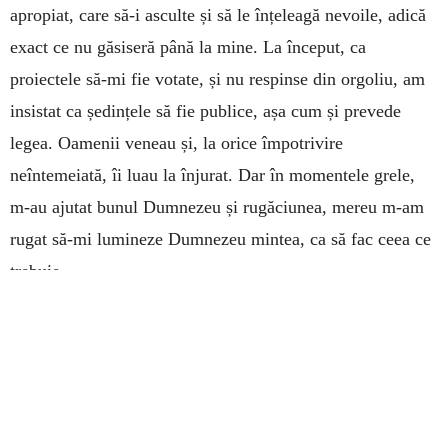
apropiat, care să-i asculte și să le înțeleagă nevoile, adică
exact ce nu găsiseră până la mine. La început, ca
proiectele să-mi fie votate, și nu respinse din orgoliu, am
insistat ca ședințele să fie publice, așa cum și prevede
legea. Oamenii veneau și, la orice împotrivire
neîntemeiată, îi luau la înjurat. Dar în momentele grele,
m-au ajutat bunul Dumnezeu și rugăciunea, mereu m-am
rugat să-mi lumineze Dumnezeu mintea, ca să fac ceea ce
trebuie.
–
A fost mai greu să deveniți primar sau să rămâneți,
atâtea mandate la rând?
–
Când mă uit în urmă, realizez că în toate a fost mâna lui