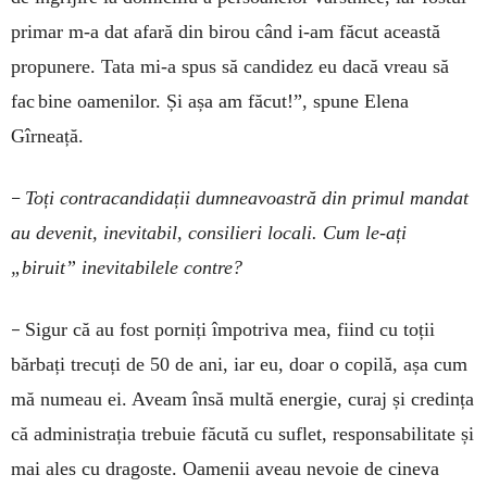
primar m-a dat afară din birou când i-am făcut această
propunere. Tata mi-a spus să candidez eu dacă vreau să
fac bine oamenilor. Și așa am făcut!”, spune Elena
Gîrneață.
–
Toți contracandidații dumneavoastră din primul mandat
au devenit, inevitabil, consilieri locali. Cum le-ați
„biruit” inevitabilele contre?
–
Sigur că au fost porniți împotriva mea, fiind cu toții
bărbați trecuți de 50 de ani, iar eu, doar o copilă, așa cum
mă numeau ei. Aveam însă multă energie, curaj și credința
că administrația trebuie făcută cu suflet, responsabilitate și
mai ales cu dragoste. Oamenii aveau nevoie de cineva