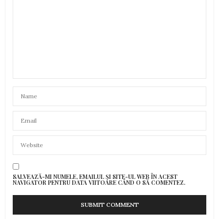
SALVEAZĂ-MI NUMELE, EMAILUL ȘI SITE-UL WEB ÎN ACEST
NAVIGATOR PENTRU DATA VIITOARE CÂND O SĂ COMENTEZ.