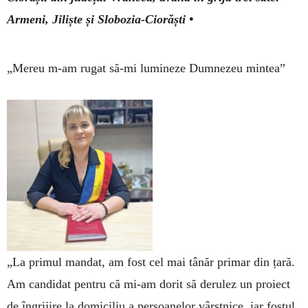
Armeni, Jiliște și Slobozia-Ciorăști •
„Mereu m-am rugat să-mi lumineze Dumnezeu mintea”
„La primul mandat, am fost cel mai tânăr primar din țară.
Am candidat pentru că mi-am dorit să derulez un proiect
de îngrijire la domiciliu a persoanelor vârst­nice, iar fostul