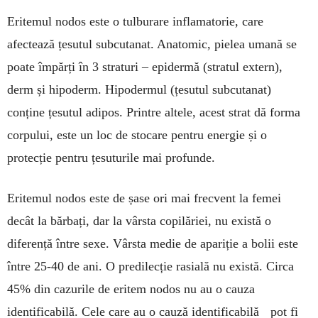
Eritemul nodos este o tulburare inflamatorie, care
afectează țesutul subcutanat. Anatomic, pielea umană se
poate împărți în 3 straturi – epidermă (stratul extern),
derm și hipoderm. Hipodermul (țesutul subcutanat)
conține țesutul adipos. Printre altele, acest strat dă forma
corpului, este un loc de stocare pentru energie și o
protecție pentru țesuturile mai profunde.
Eritemul nodos este de șase ori mai frecvent la femei
decât la bărbați, dar la vârsta copilăriei, nu există o
diferență între sexe. Vârsta medie de apariție a bolii este
între 25-40 de ani. O predilecție rasială nu există. Circa
45% din cazurile de eritem nodos nu au o cauza
identificabilă. Cele care au o cauză identificabilă pot fi