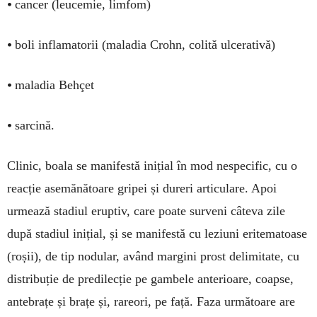
•
cancer (leucemie, limfom)
•
boli inflamatorii (maladia Crohn, colită ulcerativă)
•
maladia Behçet
•
sarcină.
Clinic, boala se manifestă inițial în mod nespecific, cu o
reacție asemănătoare gripei și dureri articulare. Apoi
urmează stadiul eruptiv, care poate surveni câteva zile
după stadiul inițial, și se manifestă cu leziuni eritematoase
(roșii), de tip nodular, având margini prost delimitate, cu
distribuție de predilecție pe gambele anterioare, coapse,
antebrațe și brațe și, rareori, pe față. Faza următoare are