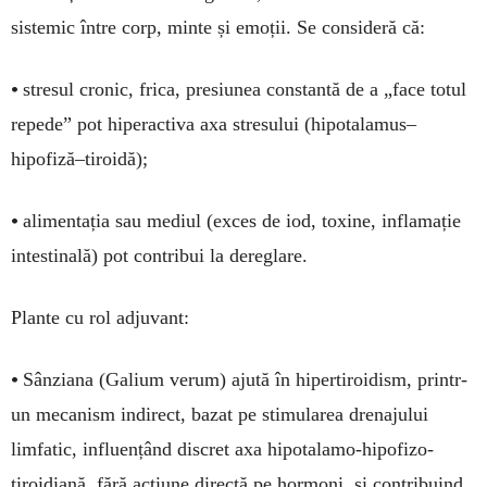
sistemic între corp, minte și emoții. Se consideră că:
•
stresul cronic, frica, presiunea constantă de a „face totul
repede” pot hiperactiva axa stresului (hipotalamus–
hipofiză–tiroidă);
•
alimentația sau mediul (exces de iod, toxine, inflamație
intestinală) pot contribui la dereglare.
Plante cu rol adjuvant:
•
Sânziana (Galium verum) ajută în hipertiroidism, printr-
un mecanism indirect, bazat pe stimularea drenajului
limfatic, influențând discret axa hipotalamo-hipofizo-
tiroidiană, fără acțiune directă pe hormoni, și contribuind