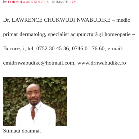
by
FORMULA AS REDACȚIA
, NUMĂRUL
1721
Dr. LAWRENCE CHUKWUDI NWABUDIKE –
medic
primar dermatolog, specialist acupunctură și homeopatie –
București,
tel. 0752.30.45.36, 0746.01.76.60,
e-mail:
cmidrnwabudike@hotmail.com, www.drnwabudike.ro
Stimată doamnă,