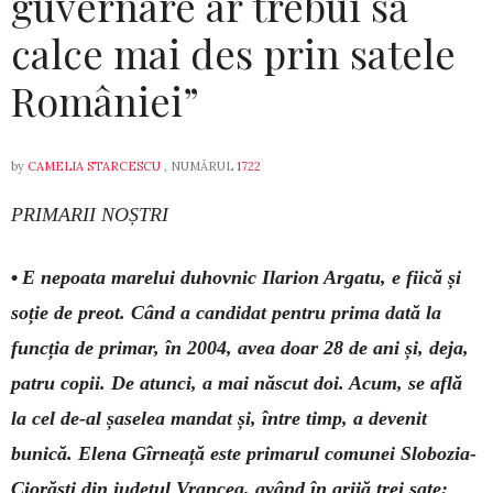
guvernare ar trebui să
calce mai des prin satele
României”
by
CAMELIA STARCESCU
, NUMĂRUL
1722
PRIMARII NOȘTRI
•
E nepoata marelui duhovnic Ilarion Argatu, e fiică și
soție de preot. Când a candidat pentru prima dată la
funcția de primar, în 2004, avea doar 28 de ani și, deja,
patru copii. De atunci, a mai născut doi. Acum, se află
la cel de-al șaselea mandat și, între timp, a devenit
bunică. Elena Gîrneață este primarul comunei Slobozia-
Ciorăști din județul Vrancea, având în grijă trei sate: