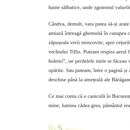
haine sălbatice, unde zgomotul valuril
Cândva, demult, vara putea să-și arate 
amiază întreagă ghemuită în canapea c
zăpușeala verii moscovite, apoi cețuril
vechiului Tiflis. Puteam respira aerul 
holerei”, iar perdelele mele se făceau 
opărite. Sau puteam, între o pagină și 
deschise până la amețeală ale Bărăganu
Ce mai conta că e caniculă în București
mine, lumina cădea grea, pământul era 