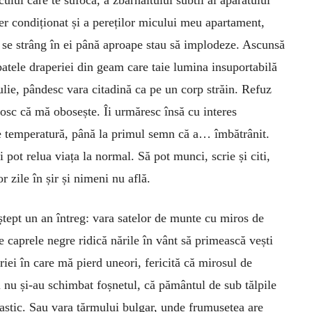
icului care te sufocă, a zbârnâitului subtil al aparatului
er condiționat și a pereților micului meu apartament,
 se strâng în ei până aproape stau să implodeze. Ascunsă
patele draperiei din geam care taie lumina insuportabilă
ulie, pândesc vara citadină ca pe un corp străin. Refuz
unosc că mă obosește. Îi urmăresc însă cu interes
 de temperatură, până la primul semn că a… îmbătrânit.
i pot relua viața la normal. Să pot munci, scrie și citi,
 zile în șir și nimeni nu află.
aștept un an întreg: vara satelor de munte cu miros de
e caprele negre ridică nările în vânt să primească vești
riei în care mă pierd uneori, fericită că mirosul de
ii nu și-au schimbat foșnetul, că pământul de sub tălpile
lastic. Sau vara țărmului bulgar, unde frumusețea are