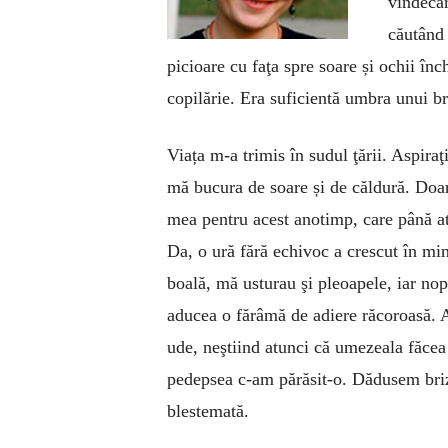
vindecar
căutând 
picioare cu faţa spre soare și ochii înc
copilărie. Era suficientă umbra unui 
Viața m-a trimis în sudul ţării. Aspira
mă bucura de soare și de căldură. Doar
mea pentru acest anotimp, care până a
Da, o ură fără echivoc a crescut în mi
boală, mă usturau şi pleoapele, iar n
aducea o fărâmă de adiere răcoroasă. A
ude, neştiind atunci că umezeala făce
pedepsea c-am părăsit-o. Dădusem briz
blestemată.