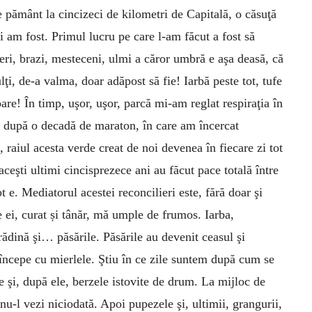
e pământ la cincizeci de kilometri de Capitală, o căsuţă
am fost. Primul lucru pe care l-am făcut a fost să
eri, brazi, mesteceni, ulmi a căror umbră e aşa deasă, că
i, de-a valma, doar adăpost să fie! Iarbă peste tot, tufe
re! În timp, uşor, uşor, parcă mi-am reglat respiraţia în
ca după o decadă de maraton, în care am încercat
 raiul acesta verde creat de noi devenea în fiecare zi tot
ceşti ultimi cincisprezece ani au făcut pace totală între
t e. Mediatorul acestei reconcilieri este, fără doar şi
 ei, curat și tânăr, mă umple de frumos. Iarba,
grădină şi… păsările. Păsările au devenit ceasul şi
începe cu mierlele. Ştiu în ce zile suntem după cum se
ice şi, după ele, berzele istovite de drum. La mijloc de
 nu-l vezi niciodată. Apoi pupezele şi, ultimii, grangurii,