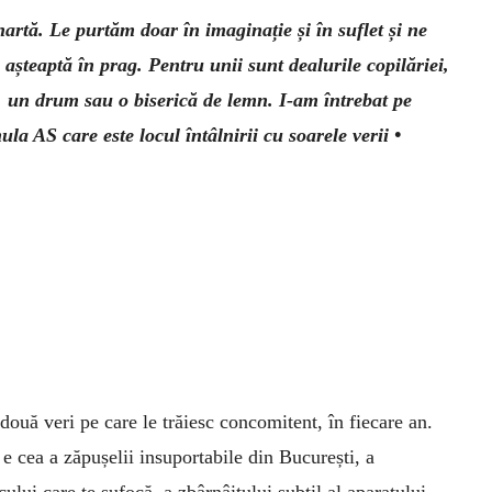
artă. Le purtăm doar în ima­ginație și în suflet și ne
 așteaptă în prag. Pentru unii sunt dealurile copilăriei,
ă, un drum sau o biserică de lemn. I-am întrebat pe
ula AS care este locul întâlnirii cu soarele verii •
ouă veri pe care le trăiesc concomitent, în fiecare an.
e cea a zăpușelii insuportabile din București, a