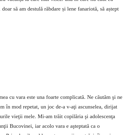
 doar să am destulă răbdare și lene fanariotă, să aștept
mea cu vara este una foarte complicată. Ne căutăm şi ne
m în mod repetat, un joc de-a v-aţi ascunselea, dirijat
rile vieţii mele. Mi-am trăit copilăria şi adolescenţa
nţii Bucovinei, iar acolo vara e aşteptată ca o