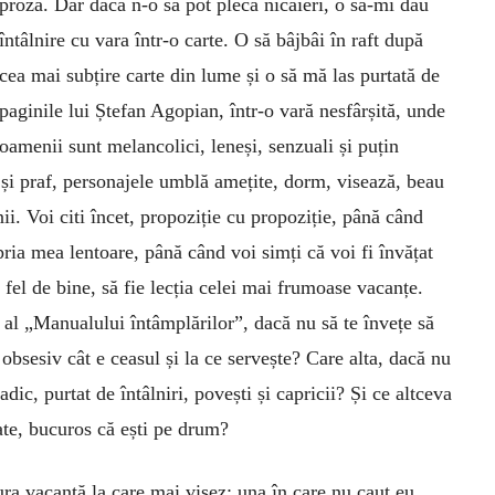
proză. Dar dacă n-o să pot pleca nicăieri, o să-mi dau
întâlnire cu vara într-o carte. O să bâjbâi în raft după
cea mai subțire carte din lume și o să mă las purtată de
paginile lui Ștefan Agopian, într-o vară nesfârșită, unde
oamenii sunt melancolici, leneși, senzuali și puțin
 și praf, personajele umblă amețite, dorm, visează, beau
nii. Voi citi încet, propoziție cu propoziție, până când
ria mea lentoare, până când voi simți că voi fi învățat
a fel de bine, să fie lecția celei mai frumoase vacanțe.
s al „Manualului întâmplărilor”, dacă nu să te învețe să
i obsesiv cât e ceasul și la ce servește? Care alta, dacă nu
dic, purtat de întâlniri, povești și capricii? Și ce altceva
ate, bucuros că ești pe drum?
ra vacanță la care mai visez: una în care nu caut eu