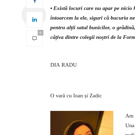
•
Există locuri care nu apar pe nicio h
întoarcem la ele, siguri că bucuria ne
pentru alții satul bunicilor, o grădin
0
câțiva dintre colegii noștri de la Form
DIA RADU
O vară cu Ioan și Zadic
Am d
Una 