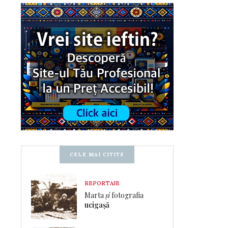
CELE MAI CITITE
REPORTAJE
Marta
și
fotografia
ucigașă