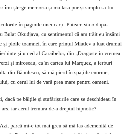
or îmi șterge memoria și mă lasă pur și simplu să fiu.
culorile în paginile unei cărți. Puteam sta o după-
u Bulat Okudjava, cu sentimentul că am trăit eu însămi
e și ploile toamnei, în care prințul Miatlev a luat drumul
fierbinte și umed al Caraibelor, din „Dragoste în vremea
verzi și miroseau, ca în cartea lui Marquez, a ierburi
alta din Bănulescu, să mă pierd în spațiile enorme,
lui, cu cerul lui de vară prea mare pentru oameni.
, dacă pe bălțile și stufărișurile care se deschideau în
ars, iar aerul tremura de-a dreptul hipnotic?
Azi, parcă mi-e tot mai greu să mă las ademenită de