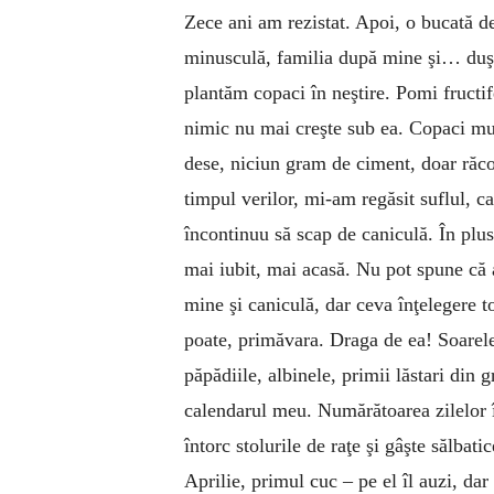
Zece ani am rezistat. Apoi, o bucată d
minusculă, familia după mine şi… duşi 
plantăm copaci în neştire. Pomi fructif
nimic nu mai creşte sub ea. Copaci mulţ
dese, niciun gram de ciment, doar răcoa
timpul verilor, mi-am regăsit suflul, 
încontinuu să scap de caniculă. În plus,
mai iubit, mai acasă. Nu pot spune că a
mine şi caniculă, dar ceva înţelegere to
poate, primăvara. Draga de ea! Soarele
păpădiile, albinele, primii lăstari din 
calendarul meu. Numărătoarea zilelor 
întorc stolurile de raţe şi gâşte sălbat
Aprilie, primul cuc – pe el îl auzi, dar