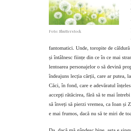
Foto: Shutterstock
fantomatici. Unde, toropite de căldură
și întâlnesc ființe din ce în ce mai stra
lentoarea personajelor o să devină prop
îndeajuns lecția cărții, care ar putea, l
Căci, în fond, care e adevăratul înțele
accepți rătăcirea, fără să te mai întreb
să înveți să pierzi vremea, ca Ioan și Za
e mai frumos, dacă nu să te miri de to
Da, dacă mă gândesc bine, asta e singu