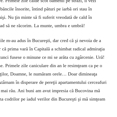
e. Primele zile calde scot oamenii pe străzi, îi vezi
băncile însorite, întind pături pe iarbă ori stau în
hişi. Nu ţin minte să fi suferit vreodată de cald în
brad să ne răcorim. La munte, umbra e umbră!
ţiile m-au adus în Bucureşti, dar cred că şi nevoia de a
 că prima vară în Capitală a schimbat radical admiraţia
tunci fusese o minune ce mi se arăta cu zgârcenie. Ură!
ne. Primele zile caniculare din an le resimţeam ca pe o
opţilor, Doamne, le număram orele… Doar dimineaţa
târnam în disperare de pereţii apartamentului cerceafuri
a mai rău. Ani buni am avut impresia că Bucovina mă
a codrilor pe iadul verilor din Bucureşti şi mă simţeam