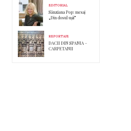
EDITORIAL
Sânziana Pop: mesaj
„Din dosul ușii”
REPORTAJE
DACII DIN SPANIA –
CARPETANII