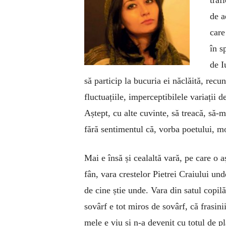
traf
de a
care
în s
de I
să particip la bucuria ei năclăită, rec
fluctuațiile, imperceptibilele variații
Aștept, cu alte cuvinte, să treacă, să-m
fără sentimentul că, vorba poetului, mor
Mai e însă și cealaltă vară, pe care o 
fân, vara crestelor Pietrei Craiului und
de cine știe unde. Vara din satul copilă
sovârf e tot miros de sovârf, că frasin
mele e viu și n-a devenit cu totul de p