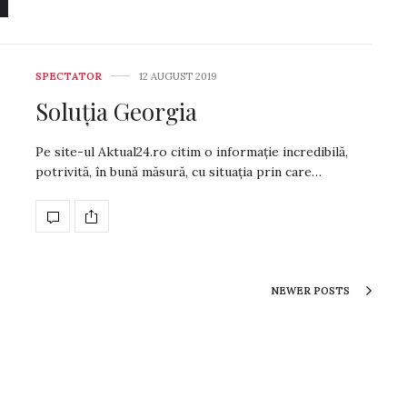
SPECTATOR
12 AUGUST 2019
Soluția Georgia
Pe site-ul Aktual24.ro citim o informație incredibilă,
potrivită, în bună măsură, cu situația prin care…
NEWER POSTS