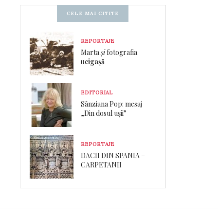
CELE MAI CITITE
REPORTAJE
Marta
și
fotografia
ucigașă
EDITORIAL
Sânziana Pop: mesaj
„Din dosul ușii”
REPORTAJE
DACII DIN SPANIA –
CARPETANII