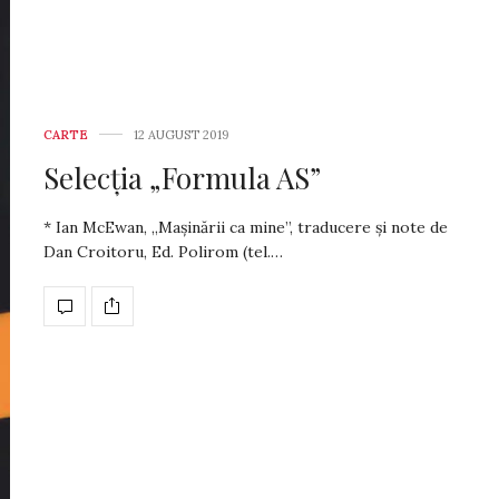
CARTE
12 AUGUST 2019
Selecția „Formula AS”
* Ian McEwan, „Ma­și­nă­rii ca mine”, traducere și no­te de
Dan Croitoru, Ed. Polirom (tel.…