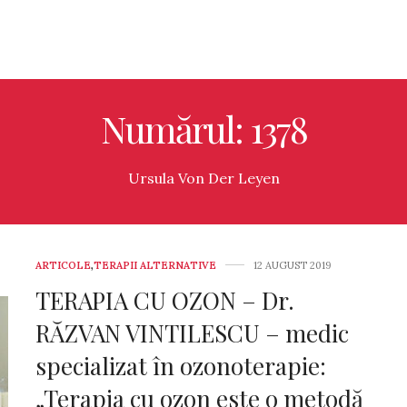
Numărul: 1378
Ursula Von Der Leyen
ARTICOLE
,
TERAPII ALTERNATIVE
12 AUGUST 2019
TERAPIA CU OZON – Dr.
RĂZVAN VINTILESCU – medic
specializat în ozonoterapie:
„Terapia cu ozon este o metodă