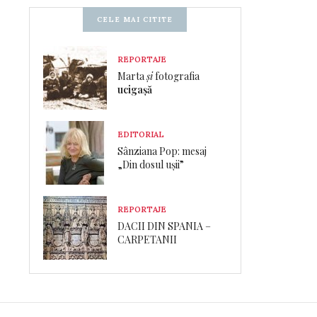
CELE MAI CITITE
REPORTAJE
Marta
și
fotografia
ucigașă
EDITORIAL
Sânziana Pop: mesaj
„Din dosul ușii”
REPORTAJE
DACII DIN SPANIA –
CARPETANII