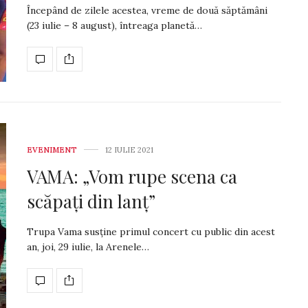
Începând de zilele acestea, vreme de două săp­tămâni
(23 iulie – 8 august), întreaga planetă…
EVENIMENT
12 IULIE 2021
VAMA: „Vom rupe scena ca
scăpați din lanț”
Trupa Vama susține primul concert cu public din acest
an, joi, 29 iulie, la Are­nele…