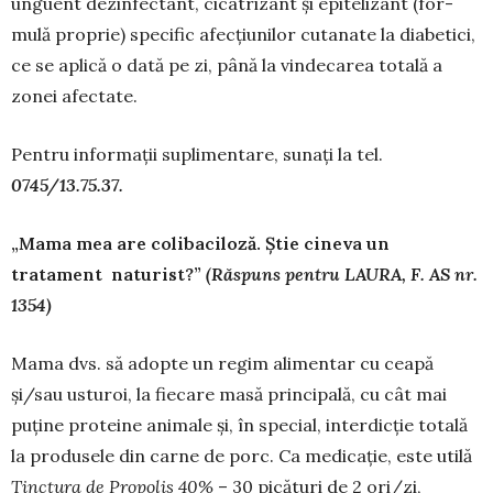
un­guent dezin­fectant, cicatrizant şi epitelizant (for­
mulă pro­prie) specific afecţiunilor cutanate la dia­betici,
ce se aplică o dată pe zi, până la vindecarea totală a
zonei afectate.
Pentru informaţii suplimentare, sunaţi la tel.
0745/13.75.37.
„Mama mea are colibaciloză. Ştie cineva un
tratament naturist?”
(Răspuns pentru LAURA, F. AS nr.
1354)
Mama dvs. să adopte un regim alimentar cu ceapă
şi/sau usturoi, la fiecare masă principală, cu cât mai
puţine proteine animale şi, în special, interdicţie totală
la produsele din carne de porc. Ca medicaţie, este utilă
Tinctura de Propolis 40%
– 30 picături de 2 ori/zi,