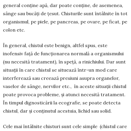
general con­ţine apă, dar poate conţine, de asemenea,
sânge sau bucăţi de ţesut. Chisturile sunt întâlnite în tot
organismul, pe piele, pe pancreas, pe ovare, pe ficat, pe
colon etc.
În general, chistul este benign, altfel spus, este
inofensiv față de funcţionarea normală a organis­mului
(nu necesită tratament), în speţă, a rini­chiului. Dar sunt
situaţii în care chistul se si­tuează într-un mod care
interferează sau creează presiuni asupra organelor,
vaselor de sânge, ner­vilor etc., în aceste situaţii chistul
poate provoca probleme, şi atunci necesită tratament.
În timpul dignosticării la ecografie, se poate detecta
chis­tul, dar şi conţinutul acestuia, lichid sau solid.
Cele mai întâlnite chisturi sunt cele simple (chistul care