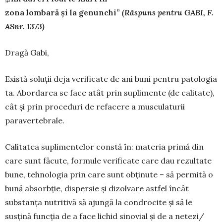
zona lombară și la genunchi”
(Răspuns pentru GABI, F.
ASnr. 1373)
Dragă Gabi,
Există soluții deja verificate de ani buni pentru patologia
ta. Abordarea se face atât prin suplimente (de calitate),
cât și prin pro­ceduri de refacere a musculaturii
paraverte­brale.
Calitatea suplimentelor constă în: materia primă din
care sunt fă­cute, formule verificate care dau re­zul­tate
bune, tehnologia prin care sunt obținute – să per­mită o
bună absorbție, dispersie și dizolvare ast­fel încât
substanța nutritivă să ajun­gă la condrocite și să le
susțină func­ția de a face lichid sinovial și de a netezi/