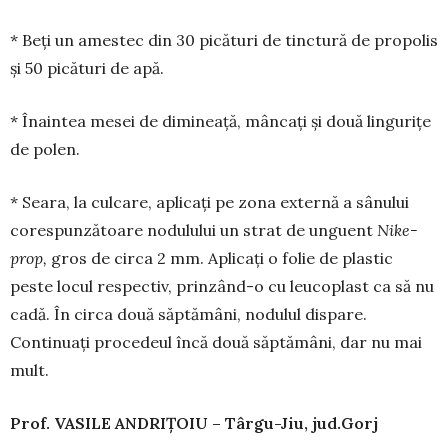
* Beți un amestec din 30 picături de tinctură de propolis
și 50 picături de apă.
* Înaintea mesei de dimineață, mâncați și două lingurițe
de polen.
* Seara, la culcare, aplicați pe zona externă a sâ­nu­lui
corespunzătoare nodulului un strat de unguent
Nike­
prop,
gros de circa 2 mm. Aplicați o folie de plastic
peste locul respectiv, prinzând-o cu leucoplast ca să nu
cadă. În circa două săptămâni, nodulul dispare.
Continuați proce­deul încă două săptămâni, dar nu mai
mult.
Prof. VASILE ANDRI
Ț
OIU – Târgu-Jiu, jud.
Gorj