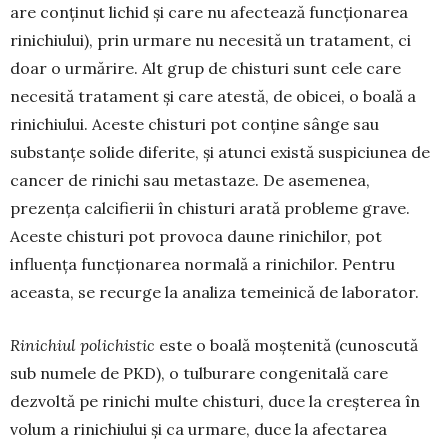
are con­ţinut lichid şi care nu afectează func­ţionarea
rinichiului), prin urmare nu necesită un tratament, ci
doar o ur­mărire. Alt grup de chisturi sunt cele care
necesită tratament şi care atestă, de obicei, o boală a
rinichiului. Aceste chisturi pot conţine sânge sau
substanţe solide diferite, şi atunci exis­tă suspiciunea de
cancer de rinichi sau metastaze. De asemenea,
prezenţa calcifierii în chisturi arată probleme grave.
Aceste chisturi pot provoca daune rinichilor, pot
influenţa funcţionarea nor­mală a rinichilor. Pentru
aceasta, se recurge la analiza temeinică de laborator.
Rinichiul polichistic
este o boală moştenită (cunoscută
sub numele de PKD), o tulburare congenitală care
dezvoltă pe rinichi multe chis­turi, duce la creşterea în
volum a rinichiului şi ca urmare, duce la afectarea