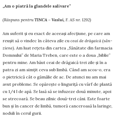
„Am o piatră la glandele salivare”
(R
ă
spuns pentru
TINCA – Vaslui,
F. AS nr. 1292)
Am suferit și eu exact de aceeași afecțiune, pe care am
reușit să o vin­dec în câteva zile cu
ceai de dr
ă
gaic
ă
(sân­
ziene).
Am luat rețeta din cartea „Sănătate din farmacia
Domnului” de Maria Treben, care este o a doua „biblie”
pen­tru mine. Am băut ceai de drăgaică trei zile și în a
patra zi am simțit ceva sub limbă. Când am scos-o, era
o pietricică cât o gămălie de ac. De atunci nu am mai
avut probleme. Se opă­rește o linguriță cu vârf de plantă
cu 1/4 l de apă. Se lasă să se infuzeze două minute, apoi
se stre­coară. Se beau zilnic două-trei căni. Este foarte
bun și în cancer de limbă, tumoră canceroasă la la­ringe,
noduli în cerul gurii.