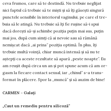
ceva frumos, care să te des­tindă. Nu trebuie negli­jat
nici faptul că trebuie să te miști și să îți gă­sești singură
punc­tele sensibile în inte­rio­rul vaginului, pe care el tre­
buia să le atingă. Nu trebuie să îți fie rușine să-i spui
dacă dorești să-și schimbe poziția pu­țin mai sus, puțin
mai jos, după cum simți că ai nevoie sau să rămână
nemișcat dacă „ai prins” poziția optimă. În plus, îți
trebuie multă voință, chiar muncă in­tensă și să nu te
aștepți ca aceste rezultate să apară „peste noapte”. Eu
am reu­șit după circa un an și pot spune acum că am or­
gasm la fie­care contact sexual, iar „chinul” s-a trans­
format în plă­ce­re. Spor la „muncă” și să auzim de bine!
CARMEN – Gala
ț
i
„Caut un remediu pentru silicoză”