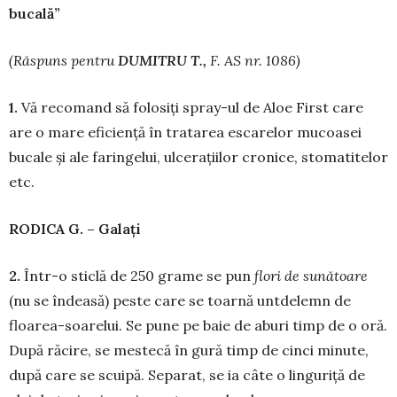
bucală”
(R
ă
spuns pentru
DUMITRU T.,
F. AS nr. 1086)
1.
Vă recomand să folosiți spray-ul de Aloe First care
are o mare eficiență în tratarea escarelor mucoasei
bucale și ale faringelui, ulcerațiilor cronice, stomatitelor
etc.
RODICA G. – Gala
ț
i
2.
Într-o sticlă de 250 grame se pun
flori de sun
ă
toare
(nu se îndeasă) peste care se toarnă untdelemn de
floarea-soarelui. Se pune pe baie de aburi timp de o oră.
După răcire, se mestecă în gură timp de cinci minute,
după care se scuipă. Separat, se ia câte o linguriță de