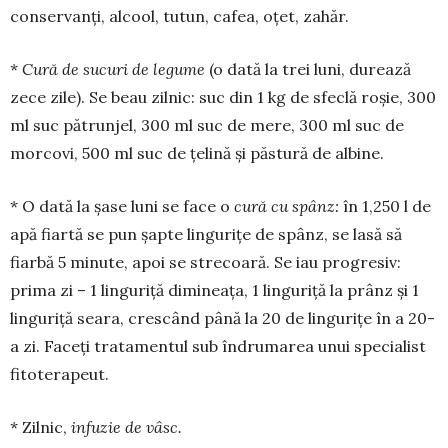
conservanți, alcool, tutun, cafea, oțet, zahăr.
*
Cur
ă
de su­curi de legume
(o dată la trei luni, durează
zece zile). Se beau zilnic: suc din 1 kg de sfeclă roșie, 300
ml suc pătrunjel, 300 ml suc de mere, 300 ml suc de
morcovi, 500 ml suc de țelină și păstură de albine.
* O dată la șase luni se face o
cur
ă
cu spânz:
în 1,250 l de
apă fiartă se pun șapte lingurițe de spânz, se lasă să
fiarbă 5 minute, apoi se strecoară. Se iau progresiv:
prima zi – 1 linguriță dimi­neața, 1 lingu­riță la prânz și 1
linguriță seara, crescând până la 20 de lingurițe în a 20-
a zi. Faceți trata­mentul sub îndrumarea unui specialist
fitoterapeut.
* Zilnic,
infuzie de vâsc.