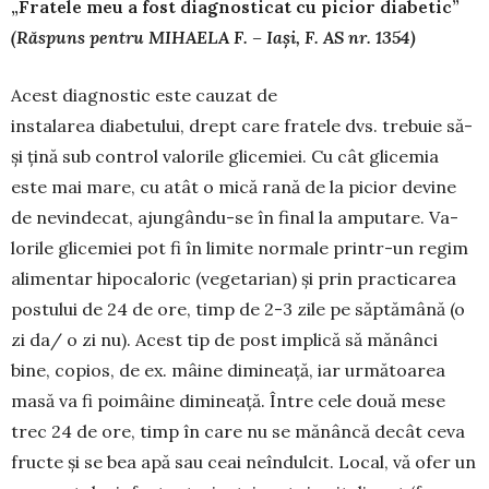
„Fratele meu a fost diagnosticat cu picior diabetic”
(Răspuns pentru MIHAELA F. – Iași, F. AS nr. 1354)
Acest diagnostic este cauzat de
instalarea diabe­tului, drept care fratele dvs. trebuie să-
şi ţină sub control valorile glicemiei. Cu cât glice­mia
este mai mare, cu atât o mică rană de la picior devine
de nevindecat, ajun­gându-se în final la amputare. Va­
lorile glicemiei pot fi în limite nor­male printr-un regim
alimentar hi­po­caloric (vegetarian) şi prin prac­ticarea
postului de 24 de ore, timp de 2-3 zile pe săptămână (o
zi da/ o zi nu). Acest tip de post implică să mănânci
bine, copios, de ex. mâine dimineaţă, iar următoarea
masă va fi poimâine dimineaţă. Între cele două mese
trec 24 de ore, timp în care nu se mănâncă decât ceva
fructe şi se bea apă sau ceai neîndulcit. Local, vă ofer un