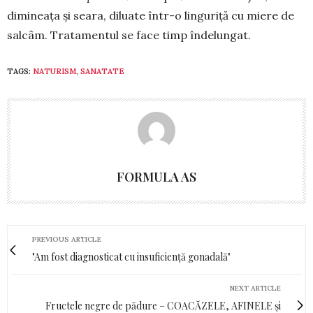
dimineaţa şi seara, diluate într-o linguriţă cu miere de
salcâm. Trata­mentul se face timp înde­lungat.
TAGS:
NATURISM
,
SANATATE
FORMULA AS
PREVIOUS ARTICLE
"Am fost diagnosticat cu insuficiență gonadală"
NEXT ARTICLE
Fructele negre de pădure – COACĂZELE, AFINELE și