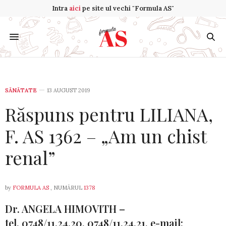
Intra
aici
pe site ul vechi "Formula AS"
SĂNĂTATE
13 AUGUST 2019
Răspuns pentru LILIANA,
F. AS 1362 – „Am un chist
renal”
by
FORMULA AS
, NUMĂRUL
1378
Dr. ANGELA HIMOVITH –
tel. 0748/11.24.20, 0748/11.24.21, e-mail: