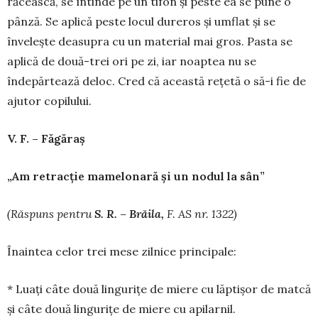
răcească, se întinde pe un tifon și peste ea se pune o
pânză. Se aplică peste locul dureros și umflat și se
învelește deasupra cu un material mai gros. Pasta se
aplică de două-trei ori pe zi, iar noaptea nu se
îndepărtează deloc. Cred că această rețe­tă o să-i fie de
ajutor copilului.
V. F. – F
ă
g
ă
ra
ș
„Am retracţie mamelonară şi un nodul la sân”
(R
ă
spuns pentru
S. R. – Br
ă
ila,
F. AS nr. 1322)
Înaintea celor trei mese zilnice principale:
* Luați câte două lingurițe de miere cu lăptișor de matcă
și câte două lingurițe de miere cu apilarnil.