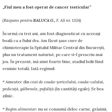
„Fiul meu a fost operat de cancer testicular”
(R
ă
spuns pentru
RALUCA G.,
F. AS nr. 1324)
În urmă cu trei ani, am fost diagnosticat cu aceeași
boa­lă ca a fiului dvs. Am făcut șase cure de
chimioterapie la Spitalul Militar Central din București,
plus un trata­ment naturist, pe care vi-l prescriu mai
jos. În prezent, mă simt foarte bine, stadiul bolii fiind
remisie totală. Iată regimul:
* Amestec din
ceai de coada-
ș
oricelului, coa­da-calului,
pedicu
ță
, g
ă
lbenele, pufuli
ță
(în cantități egale). Se bea
zilnic.
*
Regim alimentar:
nu se consumă deloc carne, gră­simi,