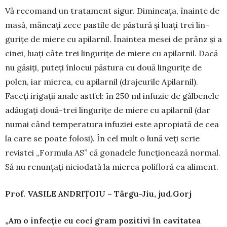
Vă recomand un tratament sigur. Dimineața, înainte de
masă, mâncați zece pastile de păstură și luați trei lin­
gurițe de miere cu apilarnil. Înaintea mesei de prânz și a
cinei, luați câte trei lingurițe de miere cu apilarnil. Dacă
nu găsiți, puteți înlocui păstura cu două lingurițe de
polen, iar mierea, cu apilarnil (drajeurile Apilarnil).
Faceți irigații anale astfel: în 250 ml infuzie de gălbenele
adăugați două-trei lingurițe de miere cu apilarnil (dar
numai când tempe­ra­tura infuziei este apropiată de cea
la care se poate fo­losi). În cel mult o lună veți scrie
revistei „Formula AS” că gonadele funcționează normal.
Să nu renunțați niciodată la mierea polifloră ca aliment.
Prof. VASILE ANDRI
Ț
OIU – Târgu-Jiu, jud.
Gorj
„Am o infecţie cu coci gram pozitivi în cavitatea