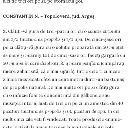
ulei de trei ori pe zi, pe stomacul gol.
CONSTANTIN N. – Topoloveni, jud. Arge
ș
3.
Clătiți-vă gura de trei-patru ori cu o
solu
ț
ie ob
ț
inut
ă
din 2/3 tinctur
ă
de propolis
ș
i 1/3 ap
ă
.
De cinci-șase ori
pe zi clătiți-vă gura cu o soluție preparată din
50 ml o
ț
et
de mere
ș
i miere
și tot de cinci-șase ori faceți gargară cu
50 ml ap
ă
în care dizolva
ț
i 50 g miere poliflor
ă
(cumpărați
miere zaharisită, că e mai sigură). Între cele trei mese
zilnice mestecați câte un centimetru dintr-un bastonaș
de propolis natural. De mai multe ori pe zi clătiți gura
cu o in­fuzie foarte concentrată din gălbe­nele sau
mușețel. Intern, luați de trei ori pe zi un amestec din
40
pic
ă
turi tinctur
ă
de propolis
ș
i 60 pic
ă
turi de ap
ă
.
În cel
mult cinci zile veți fi vindecat. Toate produsele enume­
rate le găsiți la apicultori sau la maga­zinele Apicola.