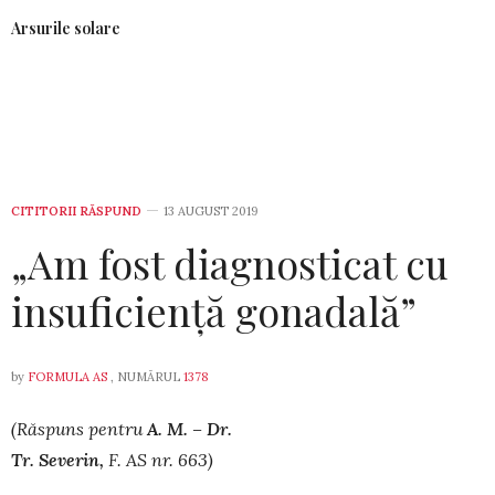
Arsurile solare
CITITORII RĂSPUND
13 AUGUST 2019
„Am fost diagnosticat cu
insuficiență gonadală”
by
FORMULA AS
, NUMĂRUL
1378
(R
ă
spuns pentru
A. M. – Dr.
Tr. Severin,
F. AS nr. 663)