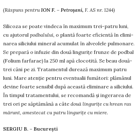
(R
ă
spuns pentru
ION F. – Petro
ş
ani,
F. AS nr. 1244)
Silicoza se poate vindeca în maximum trei-patru luni,
cu ajutorul
podbalului,
o plantă foarte eficientă în elimi­
narea siliciului mineral acumulat în alveolele pulmonare.
Se prepară o infuzie din două lingurițe frunze de podbal
(Folium farfarae) la 250 ml apă clocotită. Se beau două-
trei căni pe zi. Tratamentul durează maximum patru
luni. Mare atenție pentru eventualii fumători: plămânul
devine foarte sensibil după această eliminare a siliciului.
În tim­pul tra­tamentului, se recomandă și ingerarea de
trei ori pe săptămână a câte
dou
ă
linguri
ț
e cu hrean ras
m
ă
runt, ames­tecat cu patru linguri
ț
e cu miere.
SERGIU B. – Bucure
ș
ti