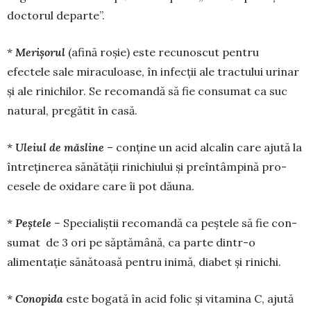
doctorul departe”.
*
Meri
ş
orul
(afină roşie) este recunoscut pentru
efectele sale miraculoase, în infecţii ale tractului urinar
şi ale rini­chilor. Se recomandă să fie con­sumat ca suc
natural, pre­gătit în casă.
*
Uleiul de m
ă
sline
– conține un acid alcalin care ajută la
întreţinerea sănătăţii rinichiului şi preîntâmpină pro­
cesele de oxidare care îi pot dăuna.
*
Pe
ş
tele
– Specialiştii recomandă ca peştele să fie con­
sumat de 3 ori pe săptămână, ca parte dintr-o
alimentație sănătoasă pentru inimă, diabet și ri­nichi.
*
Conopida
este bogată în acid folic şi vita­mina C, ajută