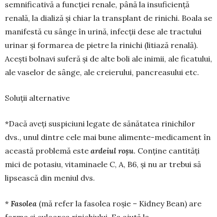
semnificativă a funcţiei renale, până la insuficiență
renală, la dializă şi chiar la transplant de rinichi. Boala se
manifestă cu sânge în urină, infecţii dese ale tractului
urinar şi formarea de pietre la rinichi (litiază renală).
Aceşti bolnavi suferă şi de alte boli ale inimii, ale ficatului,
ale vaselor de sânge, ale creierului, pan­creasului etc.
Soluții alternative
*Dacă aveţi suspiciuni legate de sănătatea rinichilor
dvs., unul dintre cele mai bune ali­mente-medicament în
această problemă este
ar­deiul ro
ş
u
.
Conţine cantităţi
mici de potasiu, vitaminaele C, A, B6, şi nu ar trebui să
lipsească din meniul dvs.
*
Fasolea
(mă refer la fasolea roşie – Kidney Bean) are