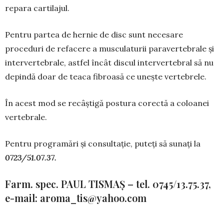
repara cartilajul.
Pentru partea de hernie de disc sunt necesare
proceduri de refacere a musculaturii para­ver­tebrale și
intervertebrale, astfel încât discul inter­vertebral să nu
depindă doar de teaca fibroasă ce unește vertebrele.
În acest mod se recâștigă postura corectă a coloanei
vertebrale.
Pentru programări și consultație, puteți să sunați la
0723/51.07.37.
Farm. spec. PAUL TISMAȘ – tel. 0745/13.75.37,
e-mail:
aroma_tis@yahoo.com