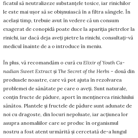
ficatul să neutralizeze substanţele toxice, iar rinichilor
le este mai uşor să se obiş­nuiască în a filtra sângele. În
acelaşi timp, trebuie avut în vedere că un consum
exagerat de cono­pidă poate duce la apariţia pietrelor la
rinichi, iar dacă deja aveţi pietre la rinichi, consultaţi-vă
medicul înainte de a o introduce în meniu.
În plus, vă recomandăm o cură cu
Elixir of Youth Ca­
nadian Sweet Extract
şi
The Secret of the Herbs
– două din
produsele noastre, care vă pot ajuta în rezolvarea
problemei de sănătate pe care o aveţi. Sunt naturale,
conțin fructe de pă­dure, aport în menţinerea rinichiului
sănătos. Plantele şi fructele de pădure sunt adunate de
noi cu dragoste, din locuri nepoluate, iar acţiunea lor
asupra anomaliilor care se produc în organismul
nostru a fost atent urmărită şi cercetată de-a lungul