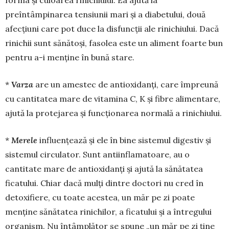
forma şi culoarea rinichiului. Ea ajută la
preîntâmpinarea tensiunii mari şi a diabetului, două
afecţiuni care pot duce la disfuncții ale rini­chiu­lui. Dacă
rinichii sunt sănătoşi, fasolea este un aliment foarte bun
pentru a-i menţine în bună stare.
*
Varza
are un amestec de antioxidanţi, care împreună
cu cantitatea mare de vitamina C, K şi fibre alimentare,
ajută la protejarea şi funcţio­na­rea normală a rinichiului.
*
Merele
influenţează și ele în bine sistemul digestiv şi
sistemul circulator. Sunt antiinflama­toare, au o
cantitate mare de antioxidanţi şi ajută la sănătatea
ficatului. Chiar dacă mulţi dintre doctori nu cred în
detoxifiere, cu toate acestea, un măr pe zi poate
menţine sănătatea rini­chilor, a ficatului şi a între­gului
organism. Nu întâm­plă­tor se spune „un măr pe zi ţine