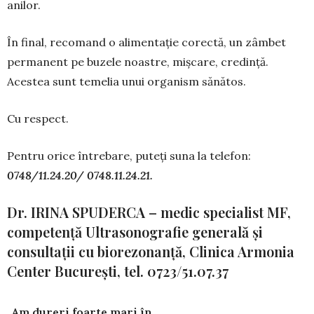
anilor.
În final, recomand o alimentaţie corectă, un zâm­bet
permanent pe buzele noastre, mişcare, cre­dinţă.
Acestea sunt temelia unui organism sănătos.
Cu respect.
Pentru orice întrebare, puteţi suna la telefon:
0748/11.24.20/ 0748.11.24.21.
Dr. IRINA SPUDERCA – medic specialist MF,
competență Ultrasonografie generală și
consultații cu biorezonanță, Clinica Armonia
Center București, tel. 0723/51.07.37
„Am dureri foarte mari în