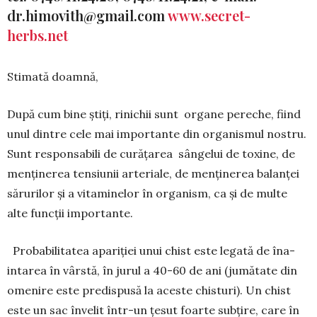
dr.himovith@gmail.com
www.secret-
herbs.net
Stimată doamnă,
După cum bine ştiţi, rinichii sunt organe pereche, fiind
unul dintre cele mai importante din organismul nostru.
Sunt res­ponsabili de curăţarea sân­gelui de toxine, de
menţinerea tensiunii arteriale, de menţi­ne­rea balanţei
sărurilor şi a vitaminelor în organism, ca şi de multe
alte funcţii importan­te.
Probabilitatea apariţiei unui chist este legată de îna­
intarea în vârstă, în jurul a 40-60 de ani (jumătate din
ome­nire este predispusă la aceste chisturi). Un chist
este un sac învelit într-un țesut foarte subțire, care în