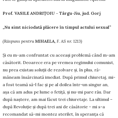
Prof. VASILE ANDRI
Ț
OIU – Târgu-Jiu, jud. Gorj
„Nu simt niciodată plăcere în timpul actului sexual”
(R
ă
spuns pentru
MIHAELA,
F. AS nr. 1213)
Și eu m-am confruntat cu aceeași problemă când m-am
căsătorit. Deoarece era pe vremea regi­mu­lui comunist,
nu prea existau soluții de rezolvare și, în plus, ră­
mâneam în­sărcinată ime­diat. După primul chiu­retaj, mi-
a fost teamă să-l fac și pe al doilea într-un singur an,
așa că am adus pe lume o fetiță, și nu-mi pare rău. Dar
după naș­tere, am mai făcut trei chiuretaje. La ultimul –
după Revoluție și după trei ani de căsă­torie – mi s-a
recomandat să-mi montez sterilet, în speranța că