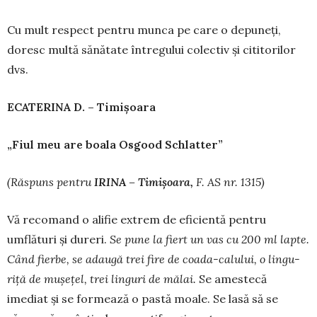
Cu mult respect pentru munca pe care o de­pu­neți,
doresc multă sănătate între­gului colectiv și cititorilor
dvs.
ECATERINA D. – Timi
ș
oara
„Fiul meu are boala Osgood Schlatter”
(R
ă
spuns pentru
IRINA – Timi
ș
oara,
F. AS nr. 1315)
Vă recomand o alifie extrem de eficientă pen­tru
umflături și dureri.
Se pune la fiert un vas cu 200 ml lapte.
Când fierbe, se adaug
ă
trei fire de coada-calului, o lingu­
ri
ță
de mu
ș
e
ț
el, trei linguri de m
ă
lai.
Se amestecă
imediat și se formează o pastă moale. Se lasă să se