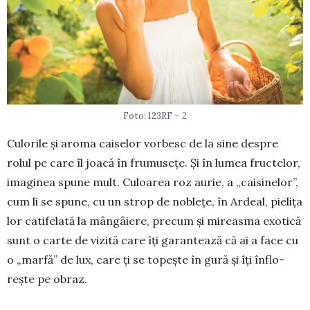
Foto: 123RF – 2
Culorile și aroma caiselor vor­besc de la sine despre
rolul pe care îl joacă în frumusețe. Și în lumea fructelor,
imaginea spune mult. Cu­loarea roz aurie, a „caisinelor”,
cum li se spune, cu un strop de noblețe, în Ardeal, pielița
lor catifelată la mân­gâiere, precum și mireasma exotică
sunt o carte de vizită care îți garan­tează că ai a face cu
o „marfă” de lux, care ți se topește în gură și îți înflo­
rește pe obraz.