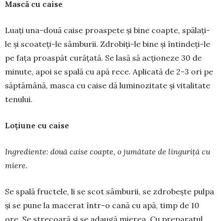
Mască cu caise
Luați una-două caise proaspete și bine coapte, spălați-
le și scoateți-le sâmburii. Zdrobiți-le bine și întin­deți-le
pe fața proaspăt curățată. Se lasă să acţioneze 30 de
minute, apoi se spală cu apă rece. Aplicată de 2-3 ori pe
săptămână, masca cu caise dă luminozitate și vitalitate
tenului.
Loțiune cu caise
Ingrediente
:
dou
ă
cai­se coapte, o jum
ă
tate de linguri
ță
cu
miere.
Se spală fructele, li se scot sâmburii, se zdro­bește pulpa
și se pune la macerat într-o cană cu apă, timp de 10
ore. Se strecoară și se adaugă mierea. Cu pre­paratul