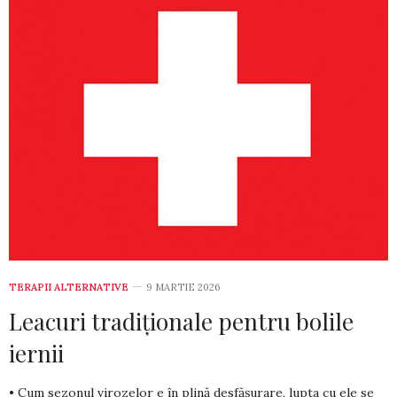
TERAPII ALTERNATIVE
9 MARTIE 2026
Leacuri tradiționale pentru bolile
iernii
• Cum sezonul virozelor e în plină desfăşurare, lupta cu ele se