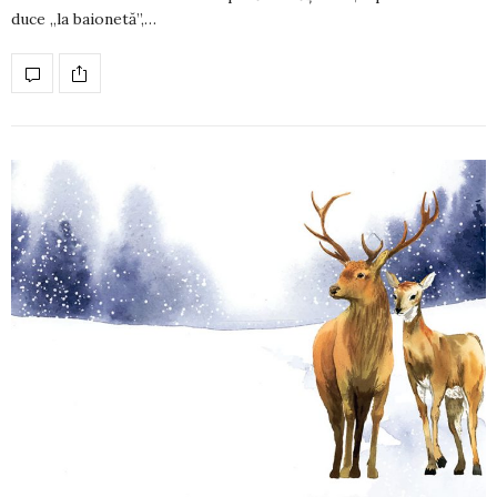
duce „la baionetă”,…