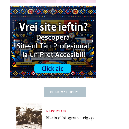
CELE MAI CITITE
REPORTAJE
Marta
și
fotografia
ucigașă