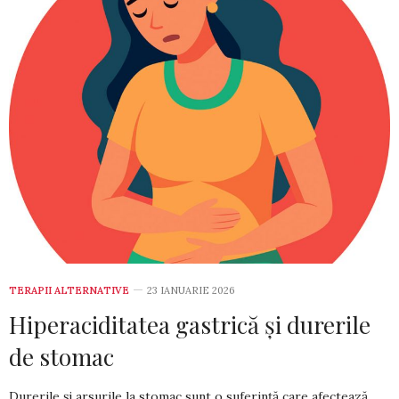
TERAPII ALTERNATIVE
23 IANUARIE 2026
Hiperaciditatea gastrică și durerile
de stomac
Durerile și arsurile la stomac sunt o su­ferință care afectează