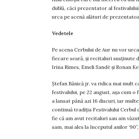
dublă, căci prezen­tator al festivalului
urca pe scenă ală­turi de prezen­tat
Vedetele
Pe scena Cerbului de Aur nu vor urca 
fiecare seară, şi recitaluri susţinute de
Irina Rimes, Emeli Sandé şi Ro­nan Ke
Ştefan Bănică jr. va ridica mai mult c
festivalului, pe 22 au­gust, aşa cum o 
a lansat până azi 16 discuri, iar multe
continuă tradiţia Festiva­lu­lui Cerbu
fie că am avut recitaluri sau am văzut 
sam, mai ales la începutul anilor ‘90”,