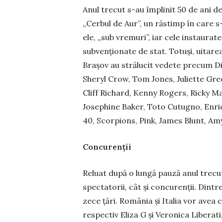
Anul trecut s-au împlinit 50 de ani de 
„Cerbul de Aur”, un răstimp în care s-a
ele, „sub vremuri”, iar cele instau­rat
subvențio­nate de stat. To­tuși, uitare
Braşov au strălucit vedete pre­cum Dia
Sheryl Crow, Tom Jones, Juliette Grec
Cliff Richard, Kenny Rogers, Ricky Mar
Josephine Baker, Toto Cu­tugno, Enr
40, Scorpions, Pink, James Blunt, Amy
Concurenţii
Reluat după o lungă pauză anul trecut
spectatorii, cât şi concurenţii. Dintre 7
zece ţări. România și Italia vor avea c
respectiv Eliza G şi Veronica Liberati