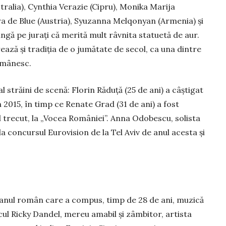
s­tralia), Cynthia Verazie (Cipru), Mo­nika Marija
ra de Blue (Austria), Syuzanna Mel­qonyan (Ar­me­nia) şi
gă pe juraţi că merită mult râvnita sta­tue­tă de aur.
ază și tradiția de o jumătate de secol, ca una din­tre
omâ­nesc.
 străini de scenă: Florin Răduță (25 de ani) a câştigat
 2015, în timp ce Renate Grad (31 de ani) a fost
l trecut, la „Vocea Româ­niei”. Anna Odobescu, solista
 la concursul Eurovision de la Tel Aviv de anul acesta şi
cianul român care a compus, timp de 28 de ani, muzică
cul Ricky Dandel, mereu amabil și zâmbitor, artista