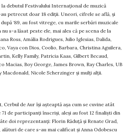
la debutul Fes­tivalului Interna­ţio­nal de muzică
u petrecut doar 18 ediţii. Uneori, cifrele se află, și
e după ‘89, au fost vitrege, cu marile serbări muzicale
a nu s-a lăsat peste ele, mai ales că pe scena de la
na Ross, Amália Ro­dri­gues, Julio Iglesias, Dalida,
o, Vaya con Dios, Coolio, Barbara, Christina Agui­lera,
tin, Kelly Family, Patricia Kaas, Gilbert Be­caud,
ico Ma­cias, Boy George, James Brown, Ray Charles, UB
 Macdonald, Nicole Scherzinger şi mulţi alţii.
, Cerbul de Aur îşi aşteaptă așa cum se cuvine atât
1 de par­ti­ci­panţi înscrişi, aleşi au fost 12 finalişti din
âte doi reprezen­tanţi: Florin Ră­du­ță și Renate Grad,
, alături de care s-au mai calificat şi Anna Odo­bescu