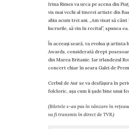
Irina Rimes va urca pe scena din Piaţa
vis mai vechi al tinerei artiste din 
abia acum trei ani. „Am visat să cânt 
lucrurile, să vin în recital”, spunea ea.
Ȋn aceeaşi seară, va evolua şi artista
Awards, considerată drept pose­soarea
din Marea Britanie. Iar irlan­dezul Ro
concert chiar în seara Galei de Prem
Cerbul de Aur se va desfăşura în pe­ri
folcloric, așa cum îi șade bine unui f
(Biletele s-au pus în vânzare în reţeaua
va fi transmis în direct de TVR.)