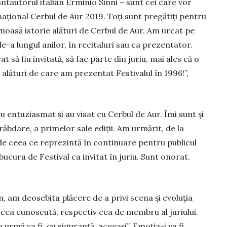
ntautorul italian Erminio Sinni – sunt cei care vor
naţio­nal Cerbul de Aur 2019. Toţi sunt pregătiţi pentru
rumoasă istorie alături de Cerbul de Aur. Am urcat pe
a lun­gul anilor, în reci­ta­luri sau ca pre­zentator.
 să fiu invi­tată, să fac par­te din juriu, mai ales că o
 ală­turi de care am prezen­tat Festivalul în 1996!”,
 en­tuziasmat şi au visat cu Cer­bul de Aur. Îmi sunt şi
­răbdare, a pri­melor sale ediţii. Am urmărit, de la
 de ceea ce repre­zin­tă în continuare pen­tru pu­blicul
ucura de Festival ca invitat în juriu. Sunt onorat.
, am deo­sebita plă­cere de a privi scena şi evoluţia
cea cunoscută, res­pectiv cea de membru al juriu­lui.
urmă va fi, cu siguranţă, aceeaşi”. Emoţia-i va fi