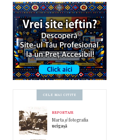
CELE MAI CITITE
REPORTAJE
Marta
și
fotografia
ucigașă