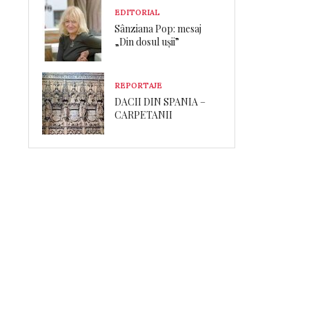
EDITORIAL
Sânziana Pop: mesaj
„Din dosul ușii”
REPORTAJE
DACII DIN SPANIA –
CARPETANII