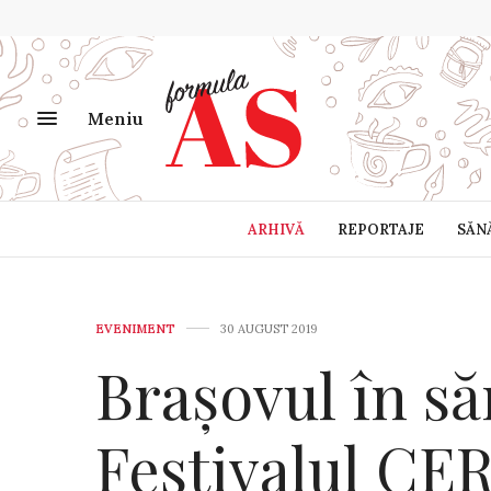
Meniu
ARHIVĂ
REPORTAJE
SĂN
EVENIMENT
30 AUGUST 2019
Brașovul în să
Festivalul CE