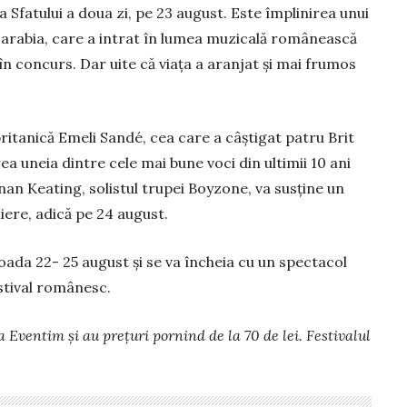
 Sfatului a doua zi, pe 23 august. Este împlinirea unui
Basarabia, care a intrat în lumea muzicală românească
în con­­curs. Dar uite că viaţa a aranjat şi mai frumos
 britanică Emeli Sandé, cea care a câştigat patru Brit
 uneia dintre cele mai bune voci din ultimii 10 ani
nan Keating, solistul trupei Boy­zone, va susţine un
iere, adică pe 24 august.
­oada 22- 25 august şi se va încheia cu un spectacol
estival românesc.
 Even­tim şi au preţuri pornind de la 70 de lei. Festivalul