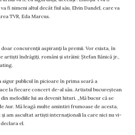
 va fi nimeni altul decât fiul său, Elvin Dandel, care va
oarea TVR, Eda Marcus.
doar concurenţii aspiranţi la premii. Vor exista, în
 artişti îndră­giţi, români şi străini: Ştefan Bănică jr.,
ating.
a sigur publicul în picioare în prima seară a
face la fiecare con­cert de-al său. Artistul bucu­reş­tean
 din melodiile lui au devenit hituri. „Mă bucur că se
l de Aur. Mă lea­gă multe amintiri frumoase de aces­ta,
şi am ascultat artişti internaţionali la care nici nu vi­
 declara el.