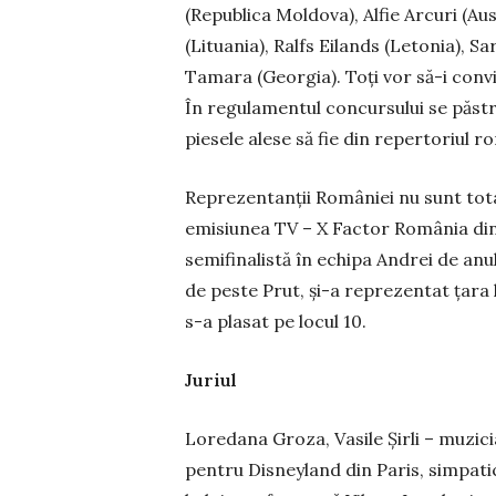
(Repu­bli­ca Moldova), Alfie Arcuri (Au
(Lituania), Ralfs Eilands (Letonia), Sa
Tamara (Georgia). Toţi vor să-i convin
În regulamentul concursului se păs­tre
piesele alese să fie din repertoriul r
Reprezentanţii României nu sunt total
emisiunea TV – X Factor Ro­mâ­nia din
semifinalistă în echipa Andrei de anu
de peste Prut, şi-a repre­zen­tat ţara
s-a plasat pe locul 10.
Juriul
Loredana Groza, Vasile Şirli – mu­zi
pentru Disneyland din Paris, simpati