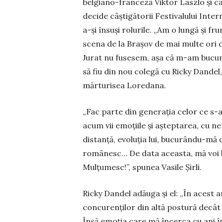
belgiano-franceză Viktor Laszlo şi ca
decide câştigătorii Festivalului Inter
a-și însuşi rolurile. „Am o lungă şi f
scena de la Braşov de mai multe ori de-
Jurat nu fuse­sem, aşa că m-am bu­cu­rat
să fiu din nou colegă cu Ri­cky Dandel,
mărturisea Loredana.
„Fac parte din generaţia ce­lor ce s-au
acum vii emoţiile şi aş­tep­tarea, cu ne
distanţă, evolu­ţia lui, bu­cu­rân­du-mă
ro­mâ­nesc… De da­ta aceasta, mă voi b
Mulţu­mesc!”, spunea Vasile Şirli.
Ricky Dandel adăuga şi el: „În acest an
con­curenţilor din altă postură decât 
Însă emoţia care mă încerca cu ani în 