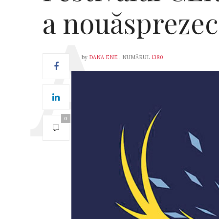
a nouăsprezec
by
DANA ENE
, NUMĂRUL
1380
0