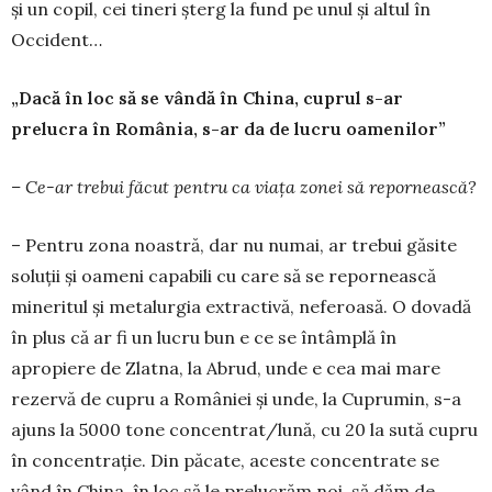
și un copil, cei tineri șterg la fund pe unul și altul în
Occident…
„Dacă în loc să se vândă în China, cuprul s-ar
prelucra în România, s-ar da de lucru oamenilor”
– Ce-ar trebui făcut pentru ca viața zonei să repornească?
– Pentru zona noastră, dar nu numai, ar trebui găsite
soluții și oameni capabili cu care să se re­pornească
mineritul și metalurgia extractivă, neferoasă. O dovadă
în plus că ar fi un lucru bun e ce se întâmplă în
apropiere de Zlatna, la Abrud, unde e cea mai mare
rezervă de cupru a României și unde, la Cuprumin, s-a
ajuns la 5000 tone con­centrat/lună, cu 20 la sută cupru
în concentrație. Din păcate, aceste concentrate se
vând în China, în loc să le prelucrăm noi, să dăm de