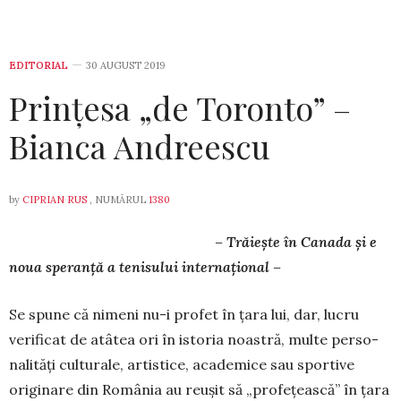
EDITORIAL
30 AUGUST 2019
Prințesa „de Toronto” –
Bianca Andreescu
by
CIPRIAN RUS
, NUMĂRUL
1380
– Trăiește în Canada și e
noua speranță a tenisului internațional –
Se spune că nimeni nu-i profet în ța­ra lui, dar, lucru
verificat de atâtea ori în istoria noastră, multe perso­
na­lități culturale, artistice, academice sau sportive
originare din România au reușit să „pro­fe­țeas­că” în țara