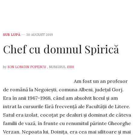
SUB LUPĂ
30 AUGUST 2019
Chef cu domnul Spirică
by
ION LONGIN POPESCU
, NUMĂRUL
1380
Am fost un an profesor
de română la Negoiești, co­muna Albeni, județul Gorj.
Era în anii 1967-1968, când am absolvit liceul și am
intrat la cursurile fără frecvență ale Facultății de Litere.
Satul era izolat, cocoțat pe dealuri și dominat de câteva
familii de vază, în frunte cu renumitul părinte Gheorghe
Verzan. Nepoata lui, Doinița, era cea mai silitoare și mai