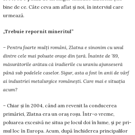
bine de ce. Câte ceva am aflat și noi, în inter­viul care
urmează.
„Trebuie repornit mineritul”
– Pentru foarte mulți români, Zlatna e si­nonim cu unul
dintre cele mai poluate orașe din țară. Înainte de ‘89,
măsurătorile arătau că ira­die­rile cu uraniu ajunseseră
până sub podelele ca­se­lor. Sigur, asta a fost în anii de vârf
ai in­dus­triei metalurgice românești. Care mai e situația
acum?
– Chiar și în 2004, când am revenit la con­ducerea
primăriei, Zlat­na era un oraș roșu. În­tr-o vreme,
poluarea ex­cesivă ne situa pe locul doi în lume, și pe pri­
mul loc în Europa. A­cum, după în­chiderea prin­ci­palilor