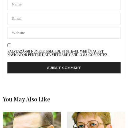
SALVEAZĂ-MI NUMELE, EMAILUL ȘI SITE-UL WEB ÎN ACEST
NAVIGATOR PENTRU DATA VIITOARE CÂND O SĂ COMENTEZ.
You May Also Like