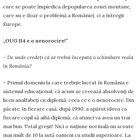
care se poate împiedica depopu­larea zonei mon­tane,
care nu e doar o problemă a României, ci a întregii
Europe.
„OUG 114 e o nenorocire!”
– De unde credeți că ar trebui începută o schimbare reală
în România?
– Primul domeniu la care trebuie lucrat în Ro­mânia e
sistemul educațional, că acum se creează absolvenți de
liceu analfabeți cu diplomă, ceea ce e o nenorocire. Din
păcate, în fiecare casă, după 1990, a apărut ideea ca
fiecare copil să aibă diplo­mă, că atunci va avea un trai
mai bun. Total greșit! Nici o națiune normală nu scoate
mai mult de 10 la sută oameni cu studii superioare. La