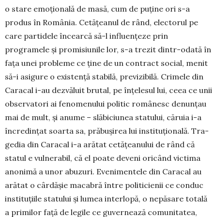
o stare emoțională de masă, cum de puține ori s-a
produs în România. Cetățeanul de rând, electorul pe
care partidele încearcă să-l influențeze prin
programele și promisiunile lor, s-a trezit dintr-odată în
fața unei probleme ce ține de un contract social, menit
să-i asigure o existență stabilă, previzibilă. Crimele din
Caracal i-au dezvăluit brutal, pe înțelesul lui, ceea ce unii
observatori ai fenomenului politic românesc denunțau
mai de mult, și anume – slăbiciunea statului, căruia i-a
în­credințat soarta sa, prăbușirea lui instituțională. Tra­
gedia din Caracal i-a arătat cetățeanului de rând că
statul e vulnerabil, că el poate deveni oricând victima
anonimă a unor abuzuri. Evenimentele din Caracal au
arătat o cârdășie macabră între politicienii ce conduc
instituțiile statului și lumea interlopă, o nepăsare totală
a primilor față de legile ce guvernează comunitatea,