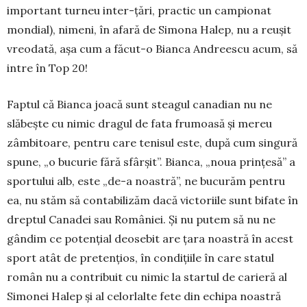
important turneu in­ter-țări, practic un campionat
mon­dial), nimeni, în afară de Simona Ha­lep, nu a reușit
vreodată, așa cum a fă­cut-o Bianca Andreescu acum, să
intre în Top 20!
Faptul că Bianca joacă sunt steagul canadian nu ne
slăbește cu nimic dra­gul de fata frumoasă și mereu
zâm­bi­toa­re, pentru care tenisul este, după cum singură
spune, „o bucurie fără sfâr­­șit”. Bianca, „noua prințesă” a
sportului alb, este „de-a noastră”, ne bucu­răm pentru
ea, nu stăm să con­tabilizăm dacă victoriile sunt bifate în
dreptul Canadei sau României. Și nu putem să nu ne
gândim ce potențial deosebit are țara noastră în acest
sport atât de pretențios, în condițiile în care statul
român nu a contribuit cu nimic la startul de carieră al
Simonei Halep și al celorlalte fete din echipa noastră