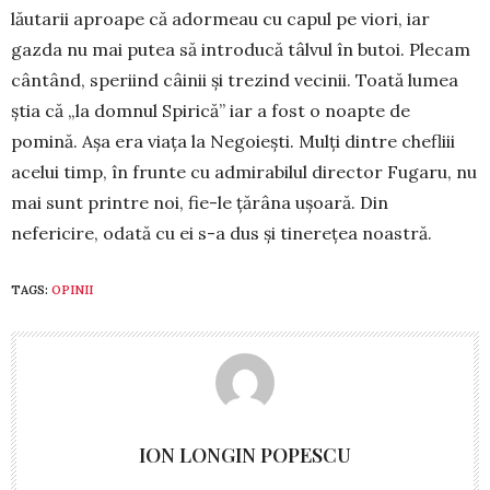
lăutarii aproape că adormeau cu capul pe viori, iar
gazda nu mai putea să introducă tâlvul în butoi. Plecam
cântând, speriind câinii și trezind vecinii. Toată lumea
știa că „la domnul Spirică” iar a fost o noapte de
pomină. Așa era viața la Negoiești. Mulți dintre chefliii
acelui timp, în frunte cu admirabilul di­rec­tor Fugaru, nu
mai sunt printre noi, fie-le țărâna ușoară. Din
nefericire, odată cu ei s-a dus și tinerețea noastră.
TAGS:
OPINII
ION LONGIN POPESCU