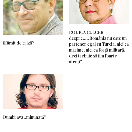
RODICA CULCER
despre… „România nu este un
Sfârșit de criză?
partener egal cu Turcia, nici ca
mărime, nici ca forță militară,
deci trebuie să fim foarte
atenți”
Dumbrava „minunată”