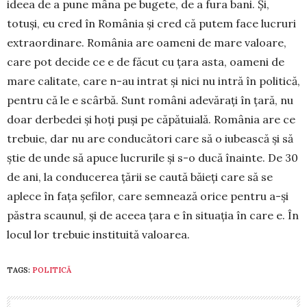
ideea de a pune mâna pe bugete, de a fura bani. Și,
totuși, eu cred în România și cred că putem face lucruri
extraor­dinare. România are oameni de mare valoare,
care pot decide ce e de făcut cu țara asta, oameni de
mare calitate, care n-au intrat și nici nu intră în politică,
pentru că le e scârbă. Sunt români adevă­rați în țară, nu
doar derbedei și hoți puși pe căpă­tuială. România are ce
trebuie, dar nu are con­du­cători care să o iubească și să
știe de unde să apuce lucrurile și s-o ducă înainte. De 30
de ani, la condu­cerea țării se caută băieți care să se
aplece în fața șefilor, care semnează orice pentru a-și
păstra scaunul, și de aceea țara e în situația în care e. În
locul lor trebuie instituită valoarea.
TAGS:
POLITICĂ