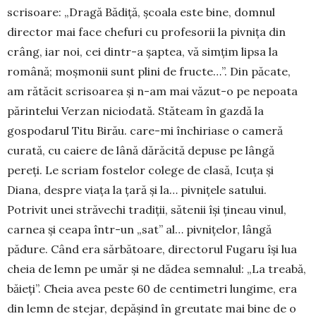
scrisoare: „Dra­gă Bădiță, școala este bine, domnul
director mai face chefuri cu profesorii la pivnița din
crâng, iar noi, cei dintr-a șaptea, vă simțim lipsa la
română; moșmonii sunt plini de fructe…”. Din păcate,
am rătăcit scrisoarea și n-am mai văzut-o pe nepoata
părintelui Verzan nicio­dată. Stăteam în gazdă la
gospodarul Titu Birău. care-mi închiriase o cameră
curată, cu caiere de lână dă­ră­cită depuse pe lângă
pereți. Le scriam fostelor colege de cla­să, Icuța și
Diana, despre viața la țară și la… piv­nițele satului.
Potrivit unei străvechi tradiții, sătenii își țineau vi­nul,
carnea și ceapa într-un „sat” al… pivnițelor, lângă
pădure. Când era sărbătoare, directorul Fugaru își lua
cheia de lemn pe umăr și ne dădea semnalul: „La treabă,
băieți”. Cheia avea peste 60 de centimetri lun­gi­me, era
din lemn de stejar, depășind în greutate mai bine de o