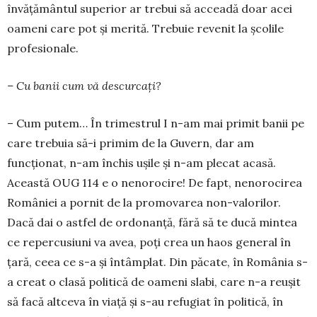
învă­ță­mântul superior ar trebui să acceadă doar acei
oa­meni care pot și merită. Trebuie revenit la școlile
profesionale.
– Cu banii cum vă descurcați?
– Cum putem… În trimestrul I n-am mai primit banii pe
care trebuia să-i primim de la Guvern, dar am
funcționat, n-am închis ușile și n-am plecat acasă.
Această OUG 114 e o nenorocire! De fapt, nenorocirea
României a pornit de la promovarea non-valorilor.
Dacă dai o astfel de ordonanță, fără să te ducă mintea
ce repercusiuni va avea, poți crea un haos general în
țară, ceea ce s-a și întâmplat. Din păcate, în România s-
a creat o clasă politică de oameni slabi, care n-a reușit
să facă altceva în viață și s-au refugiat în politică, în