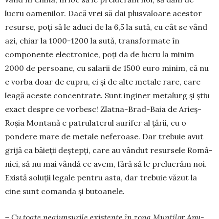
lucru oamenilor. Dacă vrei să dai plusvaloare acestor
resurse, poți să le aduci de la 6,5 la sută, cu cât se vând
azi, chiar la 1000-1200 la sută, transformate în
componente electronice, poți da de lucru la minim
2000 de per­soane, cu salarii de 1500 euro minim, că nu
e vorba doar de cupru, ci și de alte metale rare, care
leagă aceste concentrate. Sunt inginer metalurg și știu
exact despre ce vorbesc! Zlatna-Brad-Baia de Arieș-
Roșia Montană e patrulaterul aurifer al țării, cu o
pondere mare de metale nefe­roase. Dar trebuie avut
grijă ca băieții deștepți, care au vân­dut resursele Româ­
niei, să nu mai vândă ce avem, fără să le prelucrăm noi.
Există soluții legale pen­tru asta, dar trebuie văzut la
cine sunt comanda și butoanele.
– Cu toate nea­jun­surile existente în zona Munților Apu­