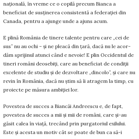
națională, în vreme ce o copilă pre­cum Bianca a
beneficiat de susținerea consistentă a federației din
Canada, pentru a ajunge unde a ajuns acum.
E plină România de tinere talente pentru care „cei de
sus” nu au ochi – și ne pleacă din țară, dacă nu le acor­
dăm sprijinul atunci când e nevoie! E plin Occidentul de
tineri români deo­sebiți, care au beneficiat de condiții
excelente de studiu și de dezvoltare „dincolo”, și care nu
revin în Ro­mâ­nia, dacă nu știm să îi atragem la timp, cu
proiecte pe măsura ambiției lor.
Povestea de succes a Biancăi An­dreescu e, de fapt,
povestea de succes a mii și mii de români, care și-au
găsit calea în viață, trecând prin purgatoriul exilului.
Este și acesta un motiv cât se poa­te de bun ca să-i