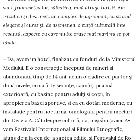
seni, frumusețea lor, sălbatică, încă atrage turiști. Am
văzut că și dvs. aveți un com­plex de agrement, cu ștrand
elegant și curat și, de asemenea, o viață culturală inte­
resantă, aspecte cu care multe orașe mai mari nu se pot
lău­da…
– Da, avem un hotel, finalizat cu fonduri de la Mi­nisterul
Mediului. E o construcție în­cepută de mineri și
abandonată timp de 14 ani, acum o clădire cu parter și
două nivele, cu sală de ședințe, saună și piscină
exterioară, cu bazine pentru adulți și copii, în
apropierea bazei sportive, și ea cu dotări moderne, cu
instalație pentru noc­turnă, omo­lo­gată pentru meciuri
din Divizia A. Cât despre cultură, da, mișcăm și aici. A­
vem Festivalul In­ter­național al Fil­mului Etnografic,
ajuns deja la cea de-a șaptea ediție, și Festivalul de Ro­