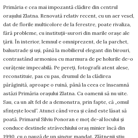
Primăria e cea mai impozantă clădire din cen­trul
orașului Zlatna. Renovată relativ recent, cu un aer vesel,
dat de florile multi­colore de la ferestre, poate rivaliza,
fără pro­bleme, cu instituții-surori din marile orașe ale
țării. În interior, lemnul e omniprezent, de la parchet,
balustrade și uși, până la mobilierul elegant din birouri,
contrastând armonios cu marmura de pe holurile de-o
curățenie impecabilă. Pe pereți, fo­tografii atent alese,
reconstituie, pas cu pas, drumul de la clădirea
părăginită, aproape o ruină, până la ceea ce înseamnă
astăzi Primăria orașului Zlatna. Ca oamenii să nu uite.
Sau, ca un alt fel de a de­mons­tra, prin fapte, că „omul
sfințește locul”. Atunci când vrea și când este lăsat să
poată. Pri­marul Silviu Ponoran e moț de-al locului și
con­duce destinele străvechiului oraș minier încă din
1990, cu o pauză de un singur mandat. Zlăt­nenii știu