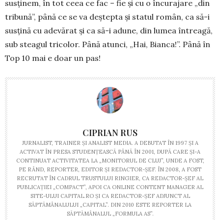
susținem, în tot ceea ce fac – fie și cu o încurajare „din
tri­bună”, până ce se va deștepta și sta­tul român, ca să-i
susțină cu ade­vărat și ca să-i adune, din lumea în­trea­gă,
sub steagul tricolor. Până atunci, „Hai, Bi­an­ca!”. Până în
Top 10 mai e doar un pas!
CIPRIAN RUS
JURNALIST, TRAINER ŞI ANALIST MEDIA. A DEBUTAT ÎN 1997 ŞI A
ACTIVAT ÎN PRESA STUDENŢEASCĂ PÂNĂ ÎN 2001, DUPĂ CARE ŞI-A
CONTINUAT ACTIVITATEA LA „MONITORUL DE CLUJ”, UNDE A FOST,
PE RÂND, REPORTER, EDITOR ŞI REDACTOR-ŞEF. ÎN 2008, A FOST
RECRUTAT ÎN CADRUL TRUSTULUI RINGIER, CA REDACTOR-ŞEF AL
PUBLICAŢIEI „COMPACT”, APOI CA ONLINE CONTENT MANAGER AL
SITE-ULUI CAPITAL.RO ŞI CA REDACTOR-ŞEF ADJUNCT AL
SĂPTĂMÂNALULUI „CAPITAL”. DIN 2010 ESTE REPORTER LA
SĂPTĂMÂNALUL „FORMULA AS”.