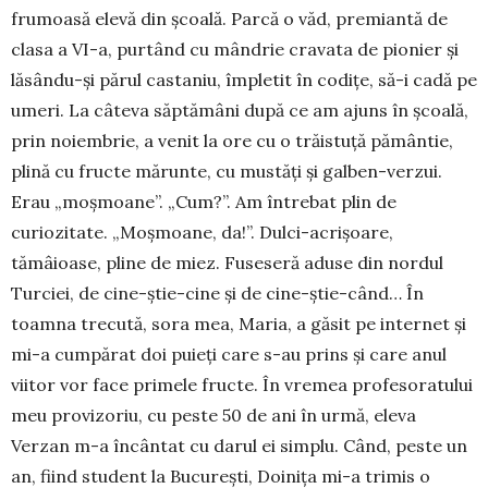
frumoasă elevă din școa­lă. Parcă o văd, premiantă de
clasa a VI-a, purtând cu mândrie cravata de pionier și
lăsându-și părul casta­niu, împletit în codițe, să-i cadă pe
umeri. La câteva săp­tămâni după ce am ajuns în școală,
prin noiembrie, a ve­nit la ore cu o trăistuță pământie,
plină cu fructe mărunte, cu mustăți și galben-verzui.
Erau „moșmoane”. „Cum?”. Am întrebat plin de
curiozitate. „Moșmoane, da!”. Dulci-acrișoare,
tămâioase, pline de miez. Fuseseră aduse din nordul
Turciei, de cine-știe-cine și de cine-știe-când… În
toamna trecută, sora mea, Maria, a găsit pe internet și
mi-a cumpărat doi puieți care s-au prins și care anul
viitor vor face primele fructe. În vremea profesoratului
meu provizoriu, cu peste 50 de ani în urmă, eleva
Verzan m-a încântat cu darul ei simplu. Când, peste un
an, fiind student la București, Doinița mi-a trimis o