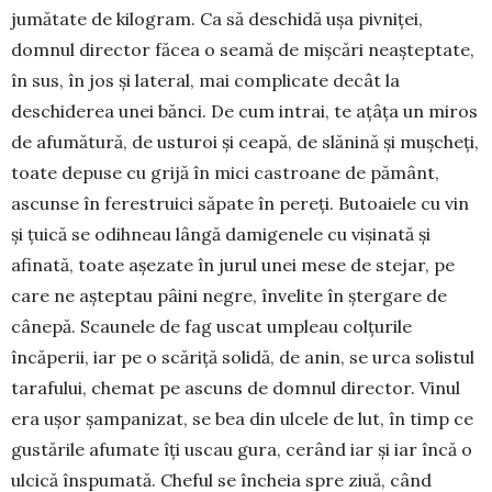
jumătate de kilogram. Ca să deschidă ușa pivniței,
domnul director făcea o seamă de mișcări neașteptate,
în sus, în jos și lateral, mai complicate decât la
deschiderea unei bănci. De cum intrai, te ațâța un miros
de afumătură, de usturoi și ceapă, de slănină și mușcheți,
toate depuse cu grijă în mici castroane de pământ,
ascunse în feres­truici săpate în pereți. Butoaiele cu vin
și țuică se odih­neau lângă damigenele cu vișinată și
afinată, toate așe­zate în jurul unei mese de stejar, pe
care ne așteptau pâini negre, învelite în ștergare de
cânepă. Scaunele de fag uscat umpleau colțurile
încăperii, iar pe o scăriță solidă, de anin, se urca solistul
tarafului, chemat pe ascuns de dom­nul director. Vinul
era ușor șampanizat, se bea din ulcele de lut, în timp ce
gustările afumate îți uscau gura, ce­rând iar și iar încă o
ulcică înspumată. Cheful se în­cheia spre ziuă, când