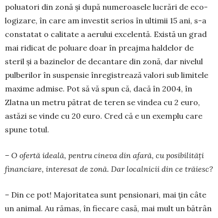
po­luatori din zo­nă și după nume­roasele lucrări de eco­
lo­gizare, în care am in­ves­tit serios în ultimii 15 ani, s-a
cons­tatat o ca­litate a aerului exce­lentă. Există un grad
mai ridicat de po­luare doar în preaj­ma hal­de­lor de
steril şi a bazi­nelor de decantare din zonă, dar nivelul
pul­be­rilor în suspensie înre­gis­trează valori sub li­mitele
maxime admise. Pot să vă spun că, dacă în 2004, în
Zlatna un metru pătrat de teren se vindea cu 2 euro,
astăzi se vinde cu 20 euro. Cred că e un exemplu care
spune totul.
– O ofertă ideală, pentru cineva din afară, cu posibilități
financiare, interesat de zonă. Dar localnicii din ce trăiesc?
– Din ce pot! Majoritatea sunt pensionari, mai țin câte
un animal. Au rămas, în fiecare casă, mai mult un bătrân