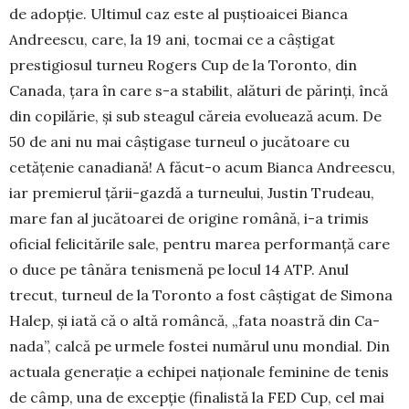
de adopție. Ultimul caz este al puș­tioaicei Bianca
Andrees­cu, care, la 19 ani, tocmai ce a câștigat
prestigiosul turneu Rogers Cup de la Toronto, din
Canada, țara în care s-a stabilit, alături de părinți, încă
din co­pilărie, și sub steagul căreia evoluează acum. De
50 de ani nu mai câștigase tur­neul o jucătoare cu
cetățenie ca­na­diană! A făcut-o acum Bianca An­dre­es­cu,
iar premierul țării-gazdă a tur­ne­ului, Justin Trudeau,
mare fan al ju­cătoarei de origine română, i-a tri­mis
oficial felicitările sale, pentru marea performanță care
o duce pe tâ­năra te­nis­menă pe locul 14 ATP. Anul
trecut, tur­neul de la Toronto a fost câștigat de Si­mona
Halep, și iată că o altă ro­mân­că, „fata noastră din Ca­
nada”, calcă pe urmele fostei numărul unu mondial. Din
actuala generație a echipei națio­nale feminine de tenis
de câmp, una de excepție (finalistă la FED Cup, cel mai