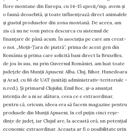
flore montane din Europa, cu 14-15 specii/mp, avem și
o faună deosebită, și toate influențează direct animalele
și gustul produselor din zona montană. De aceea, am
zis că nu ne vom putea descurca cu sistemul de
finanțare de până acum. În asociația pe care am creat-
o noi, „Moții-Țara de piatră”, prima de acest gen din
România și prima care solicită bani direct la Bruxelles,
de jos în sus, nu prin Guvernul Ro­mâniei, am luat toate
județele din Munții Apuseni: Alba, Cluj, Bihor, Hunedoara
și Arad, cu 86 de UAT (unități administrativ-teritoriale –
n.red.). Și primarul Clu­jului, Emil Boc, și-a anunțat
intenția de a ni se ală­tura, ceea ce e extraordinar,
pentru că, ori­cum, ideea era să facem magazine pentru
pro­dusele din Munții Apuseni, în cel puțin cinci reșe­
dințe de județ, iar Clujul are, la această oră, un potențial
eco­­­nomic extraordinar. Aceasta ar fi o posibilitate prin