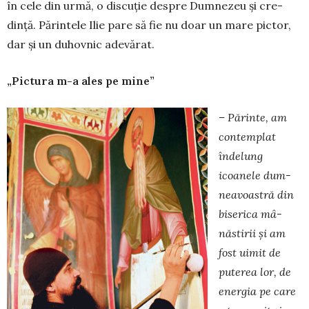
în ce­le din urmă, o discuție despre Dumne­zeu și cre­
dință. Părintele Ilie pare să fie nu doar un mare pictor,
dar și un du­hovnic adevărat.
„Pictura m-a ales pe mine”
– Părinte, am
contem­plat
îndelung
icoanele dum­
neavoastră din
biserica mâ­­
năstirii și am
fost uimit de
puterea lor, de
energia pe care