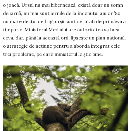
o joacă. Ursul nu mai hiber­nează, există doar un somn
de iarnă, nu mai sunt iernile de la începutul anilor ’80,
nu mai e destul de frig, urșii sunt deru­tați de primăvara
timpurie. Ministerul Me­diului are autoritatea să facă
ceva, dar, până la această oră, lipsește un plan național,
o strategie de acțiune pentru a aborda integrat cele
trei probleme, pe care ministerul le știe bine.