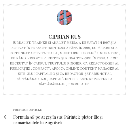
CIPRIAN RUS
JURNALIST, TRAINER ŞI ANALIST MEDIA. A DEBUTAT ÎN 1997 ŞI A
ACTIVAT ÎN PRESA STUDENŢEASCĂ PÂNĂ ÎN 2001, DUPĂ CARE ŞI-A
CONTINUAT ACTIVITATEA LA „MONITORUL DE CLUJ”, UNDE A FOST,
PE RÂND, REPORTER, EDITOR ŞI REDACTOR-ŞEF. ÎN 2008, A FOST
RECRUTAT ÎN CADRUL TRUSTULUI RINGIER, CA REDACTOR-ŞEF AL
PUBLICAŢIEI „COMPACT”, APOI CA ONLINE CONTENT MANAGER AL
SITE-ULUI CAPITAL.RO ŞI CA REDACTOR-ŞEF ADJUNCT AL
SĂPTĂMÂNALULUI „CAPITAL”. DIN 2010 ESTE REPORTER LA
SĂPTĂMÂNALUL „FORMULA AS”.
PREVIOUS ARTICLE
Formula AS pe Argeș în sus: Părintele pictor Ilie și
nemaivăzutele lui zugrăveli