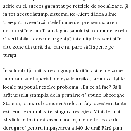
selfie cu el, suc­ces garantat pe rețelele de socia­li­zare. Și
în tot acest răstimp, sis­te­mul Ro-Alert dă­dea zilnic
trei-patru avertizări telefonice despre sem­nalarea
unor urși în zona Trans­fă­gărășanului și a comunei Arefu.
O veritabilă „sta­re de urgență”, întâlnită frecvent și în
alte zone din țară, dar care nu pare să îi sperie pe
turiști.
În schimb, țăranii care au gospodării în astfel de zone
montane sunt speriați de năvala urșilor, iar autoritățile
locale nu pot să rezolve problema. „Eu ce să fac? Să îi
arăt ursului ștampila de la pri­mărie?!”, spune Gheorghe
Stoican, primarul co­mu­nei Arefu. În fața acestei situații
extrem de complicate, singura reacție a Ministerului
Mediului a fost emiterea a unei așa-numite „cote de
dero­gare” pentru împușcarea a 140 de urși! Fără plan