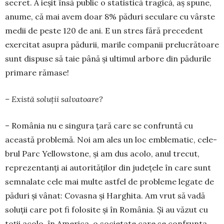
secret. A ieșit însă public o statis­tică tragică, aș spu­ne,
anu­me, că mai avem doar 8% păduri seculare cu vârste
medii de peste 120 de ani. E un stres fără precedent
exercitat asupra pădurii, marile companii prelucră­toare
sunt dispuse să taie până și ultimul arbore din pădurile
pri­mare rămase!
– Există soluții sal­va­toare?
– România nu e sin­gura țară care se con­fruntă cu
această proble­mă. Noi am ales un loc emblematic, cele­
brul Parc Yellow­stone, și am dus acolo, anul tre­cut,
reprezentanți ai autorită­ților din județele în care sunt
semnalate cele mai multe astfel de probleme legate de
pă­duri și vânat: Covasna și Harghita. Am vrut să vadă
soluții care pot fi folosite și în România. Și au văzut cu
toții acolo, în America, o societate care se con­frunta