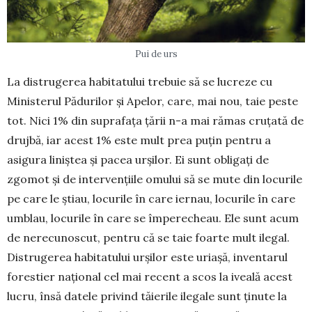
Pui de urs
La distrugerea habitatului trebuie să se lucreze cu
Ministerul Pădurilor și Apelor, care, mai nou, taie peste
tot. Nici 1% din suprafața țării n-a mai rămas cruțată de
drujbă, iar acest 1% este mult prea puțin pentru a
asigura liniștea și pacea urșilor. Ei sunt obligați de
zgomot și de intervențiile omului să se mute din locurile
pe care le știau, locurile în care iernau, locurile în care
umblau, locurile în care se împerecheau. Ele sunt acum
de nerecunoscut, pen­­tru că se taie foarte mult ilegal.
Distrugerea ha­bita­tului ur­șilor este uria­șă, inventarul
forestier națio­nal cel mai recent a scos la iveală acest
lucru, însă datele privind tăierile ile­gale sunt ținute la