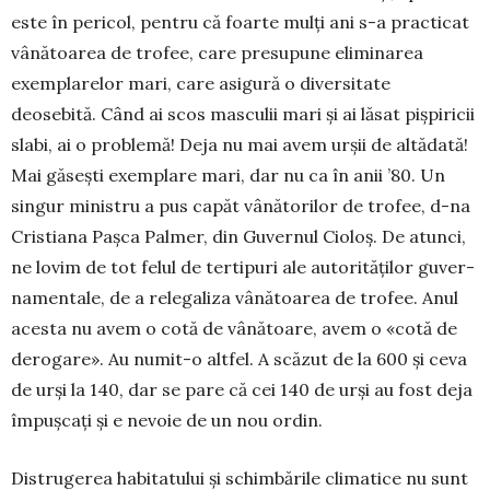
este în pericol, pentru că foarte mulți ani s-a practicat
vânătoarea de trofee, care presu­pune eliminarea
exemplarelor mari, care asigură o diversitate
deosebită. Când ai scos masculii mari și ai lăsat pișpiricii
slabi, ai o problemă! Deja nu mai avem urșii de altădată!
Mai găsești exem­plare mari, dar nu ca în anii ’80. Un
singur ministru a pus capăt vânătorilor de trofee, d-na
Cristiana Pașca Palmer, din Guvernul Cioloș. De atunci,
ne lovim de tot felul de tertipuri ale autorităților gu­ver­
namentale, de a relegaliza vână­toa­rea de trofee. Anul
acesta nu avem o cotă de vânătoare, avem o «cotă de
derogare». Au numit-o altfel. A scăzut de la 600 și ceva
de urși la 140, dar se pare că cei 140 de urși au fost deja
îm­pușcați și e nevoie de un nou ordin.
Distrugerea habitatului și schimbările climatice nu sunt