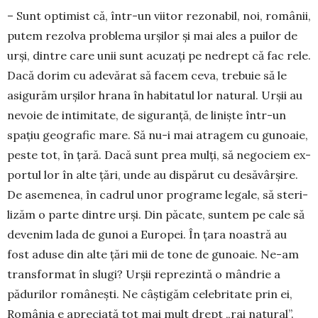
– Sunt optimist că, într-un viitor rezonabil, noi, românii,
putem rezolva problema urșilor și mai ales a puilor de
urși, dintre care unii sunt acu­zați pe nedrept că fac rele.
Dacă dorim cu ade­vărat să facem ceva, tre­buie să le
asigurăm ur­șilor hrana în habitatul lor natural. Urșii au
ne­voie de intimitate, de sigu­ran­ță, de liniște într-un
spațiu geografic mare. Să nu-i mai atra­gem cu gunoaie,
peste tot, în țară. Dacă sunt prea mulți, să negociem ex­
portul lor în alte țări, unde au dispărut cu de­săvârșire.
De asemenea, în cadrul unor programe legale, să steri­
lizăm o parte dintre urși. Din păcate, sun­­tem pe cale să
deve­nim lada de gunoi a Euro­pei. În țara noastră au
fost aduse din alte țări mii de tone de gunoaie. Ne-am
trans­for­mat în slugi? Urșii repre­zintă o mândrie a
pădurilor românești. Ne câștigăm ce­lebritate prin ei,
România e apreciată tot mai mult drept „rai natu­ral”.