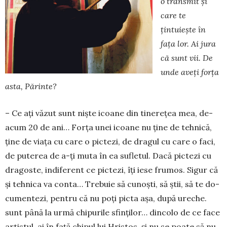
o transmit și
care te
țintuiește în
fața lor. Ai jura
că sunt vii. De
unde aveți forța
asta, Părinte?
– Ce ați văzut sunt niște icoane din ti­ne­rețea mea, de-
acum 20 de ani… Forța unei icoane nu ține de tehnică,
ține de via­ța cu care o pictezi, de dragul cu care o faci,
de puterea de a-ți muta în ea su­fle­tul. Dacă pictezi cu
dragoste, indife­rent ce pic­tezi, îți iese frumos. Sigur că
și tehni­ca va con­ta… Trebuie să cunoști, să știi, să te do­
cu­men­­tezi, pentru că nu poți picta așa, după ure­che.
sunt până la urmă chipurile sfinților… din­colo de ce face
artistul, ai în față chipul lui Hris­tos, și nu se poate să nu