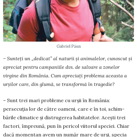
Gabriel Păun
– Sunteți un „dedicat” al naturii și animalelor, cunoscut și
apreciat pentru campaniile dvs. de salvare a zonelor
virgine din România. Cum apre­ciați problema aceasta a
urșilor care, din glumă, se transformă în tragedie?
– Sunt trei mari probleme cu urșii în România:
persecuția lor de către oameni, care e în toi, schim­
bările climatice și distrugerea habitatelor. Acești trei
factori, împreună, pun în pericol viitorul spe­ciei. Chiar
dacă momentan avem un număr mare de urși, specia