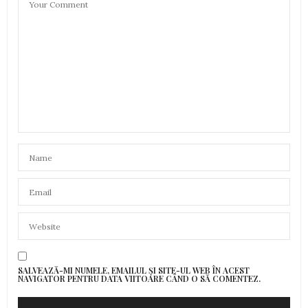
SALVEAZĂ-MI NUMELE, EMAILUL ȘI SITE-UL WEB ÎN ACEST
NAVIGATOR PENTRU DATA VIITOARE CÂND O SĂ COMENTEZ.