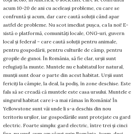
acum 10-20 de ani cu aceleași probleme, cu care se
con­fruntă și acum, dar care caută so­luții când apar
astfel de probleme. Nu scot ime­diat pușca, ca la noi! E­
xistă o platformă, co­mu­nități locale, ONG-uri, guvern
local și federal – care caută soluții pentru animale,
pentru gospodării, pen­tru culturile de câmp, pentru
gropile de gunoi. În România, să fie clar, urșii sunt
refugiați la munte. Muntele nu e habitatul lor natural,
munții sunt doar o parte din acest habitat. Urșii sunt
fericiți la câmpie, la deal, la podiș, în zone deschise. Este
fals să se creadă că muntele este casa ursului. Muntele e
singurul habi­tat care i-a mai rămas în România! În
Yellowstone sunt văi unde li s-a deschis din nou
teritoriu urșilor, iar gospodăriile sunt protejate cu gard
electric. Foarte simplu: gard electric, între trei și cinci
fire, nu unul, cum am văzut prin România. Avem, deci,