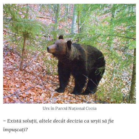
Urs în Parcul Naţional Cozia
– Există soluții, altele decât decizia ca urșii să fie
împușcați?