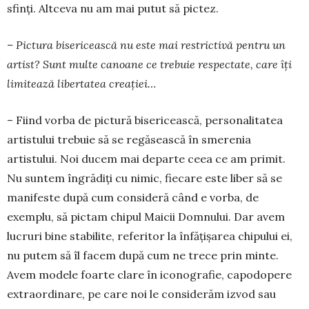
sfinți. Altceva nu am mai putut să pictez.
– Pictura bisericească nu este mai restrictivă pentru un
artist? Sunt multe canoane ce trebuie res­pectate, care îți
limitează libertatea creației…
– Fiind vorba de pictură biseri­cească, persona­litatea
artistului trebuie să se regăsească în smerenia
artistului. Noi ducem mai departe ceea ce am pri­mit.
Nu suntem îngrădiți cu nimic, fiecare este liber să se
manifeste după cum consideră când e vorba, de
exemplu, să pictam chipul Maicii Domnului. Dar avem
lucruri bine stabilite, referitor la înfățișarea chipului ei,
nu putem să îl facem după cum ne trece prin minte.
Avem modele foarte clare în iconogra­fie, capodo­pere
extraordinare, pe care noi le con­si­derăm izvod sau