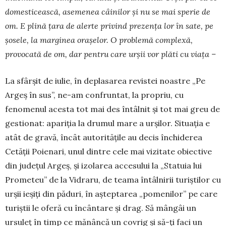
domes­ticească, asemenea câinilor și nu se mai sperie de
om. E plină țara de alerte privind prezența lor în sate, pe
șosele, la marginea orașelor. O problemă complexă,
provocată de om, dar pentru care urșii vor plăti cu viața –
La sfârșit de iulie, în deplasarea revistei noastre „Pe
Argeș în sus”, ne-am con­frun­tat, la propriu, cu
fenomenul acesta tot mai des întâlnit și tot mai greu de
gestionat: apariția la drumul mare a urșilor. Situația e
atât de gravă, încât autoritățile au decis închiderea
Cetății Poienari, unul dintre cele mai vizitate obiective
din județul Argeș, și izolarea accesului la „Statuia lui
Prometeu” de la Vi­draru, de teama în­tâlnirii turiștilor cu
urșii ieșiți din păduri, în aș­tep­ta­rea „pome­nilor” pe care
turiștii le oferă cu încântare și drag. Să mângâi un
ursuleț în timp ce mănâncă un covrig și să-ți faci un