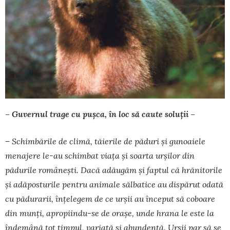
– Guvernul trage cu pușca, în loc să caute soluții –
– Schimbările de climă, tăierile de păduri și gunoaiele
menajere le-au schimbat viața și soarta urșilor din
pădurile românești. Dacă adăugăm și faptul că hrănitorile
și adăposturile pentru animale săl­batice au dispărut odată
cu pădurarii, înțelegem de ce urșii au înce­put să coboare
din munți, apropiindu-se de orașe, unde hrana le este la
îndemână tot timpul, variată și abundentă. Urșii par să se