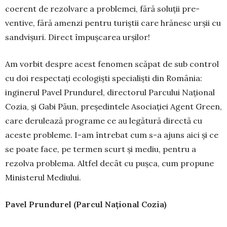
coerent de rezolvare a problemei, fără soluții pre­
ventive, fără amenzi pentru turiștii care hrănesc urșii cu
sandvișuri. Direct împușcarea urșilor!
Am vorbit despre acest fenomen scăpat de sub control
cu doi respectați ecologiști specialiști din România:
inginerul Pavel Prundurel, directorul Par­cului Național
Cozia, și Gabi Păun, preșe­din­tele Asociației Agent Green,
care derulează progra­me ce au legătură directă cu
aceste probleme. I-am întrebat cum s-a ajuns aici și ce
se poate face, pe ter­men scurt și mediu, pentru a
rezolva problema. Alt­fel decât cu pușca, cum propune
Ministerul Mediului.
Pavel Prundurel (Parcul Național Cozia)