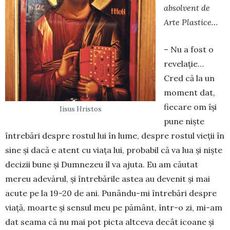
absolvent de
Arte Plas­tice…
– Nu a fost o
revelație…
Cred că la un
moment dat,
fiecare om își
Iisus Hristos
pune niște
întrebări despre rostul lui în lume, despre rostul vieții în
sine și dacă e atent cu viața lui, probabil că va lua și niște
decizii bune și Dumnezeu îl va ajuta. Eu am căutat
mereu ade­vărul, și întrebările astea au devenit și mai
acute pe la 19-20 de ani. Punându-mi întrebări despre
viață, moarte și sensul meu pe pământ, într-o zi, mi-am
dat seama că nu mai pot picta altceva decât icoane și