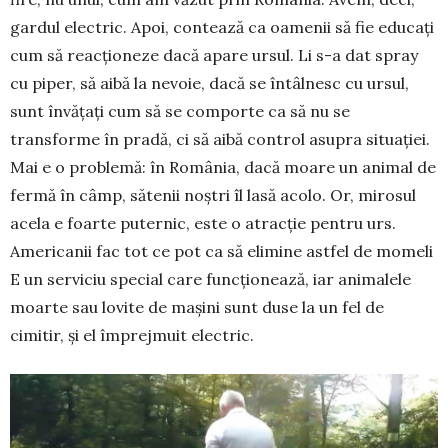
gardul electric. Apoi, contează ca oamenii să fie educați
cum să reacționeze dacă apare ursul. Li s-a dat spray
cu piper, să aibă la nevoie, dacă se întâl­nesc cu ursul,
sunt învățați cum să se comporte ca să nu se
transforme în pradă, ci să aibă control asupra situației.
Mai e o problemă: în România, dacă moare un animal de
fermă în câmp, sătenii noștri îl lasă acolo. Or, mirosul
acela e foarte puter­nic, este o atracție pentru urs.
Americanii fac tot ce pot ca să elimine astfel de momeli
E un serviciu special care funcționează, iar animalele
moarte sau lovite de mașini sunt duse la un fel de
cimitir, și el împrejmuit electric.