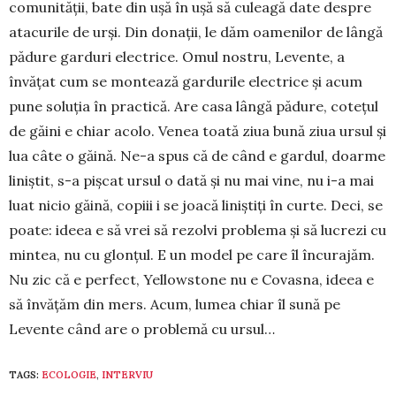
comunității, bate din ușă în ușă să culeagă date despre
atacurile de urși. Din donații, le dăm oamenilor de lân­gă
pădure garduri elec­trice. Omul nostru, Le­vente, a
învățat cum se montează gardurile electrice și acum
pune soluția în practică. Are casa lângă pădure, co­tețul
de găini e chiar acolo. Venea toată ziua bună ziua ursul și
lua câte o găină. Ne-a spus că de când e gar­dul, doarme
liniștit, s-a pișcat ursul o dată și nu mai vine, nu i-a mai
luat nicio găină, copiii i se joacă liniș­tiți în curte. Deci, se
poate: ideea e să vrei să rezolvi problema și să lucrezi cu
mintea, nu cu glonțul. E un mo­del pe care îl încu­rajăm.
Nu zic că e perfect, Yellow­stone nu e Covas­na, ideea e
să învățăm din mers. Acum, lumea chiar îl sună pe
Levente când are o problemă cu ursul…
TAGS:
ECOLOGIE
,
INTERVIU