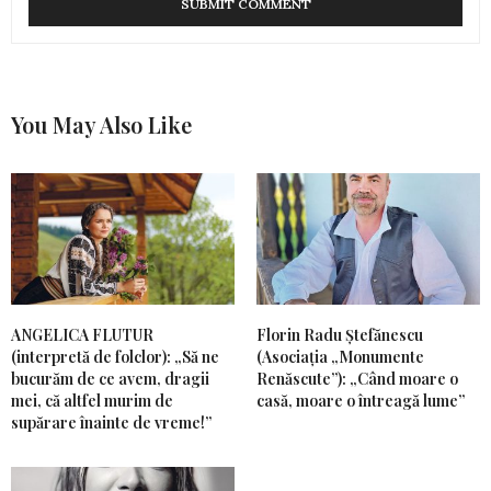
You May Also Like
ANGELICA FLUTUR
Florin Radu Ștefănescu
(interpretă de folclor): „Să ne
(Asociația „Monumente
bucurăm de ce avem, dragii
Renăscute”): „Când moare o
mei, că altfel murim de
casă, moare o întreagă lume”
supărare înainte de vreme!”