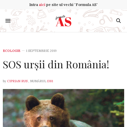
Intra
aici
pe site ul vechi "Formula AS"
ECOLOGIE
1 SEPTEMBRIE 2019
SOS urșii din România!
by
CIPRIAN RUS
, NUMĂRUL
1381