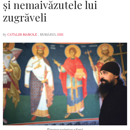
și nemaivăzutele lui
zugrăveli
by
CATALIN MANOLE
, NUMĂRUL
1381
Singur printre sfinţi