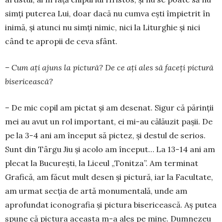
simți puterea Lui, doar dacă nu cumva ești împietrit în
inimă, și atunci nu simți nimic, nici la Liturghie și nici
când te apropii de ceva sfânt.
– Cum ați ajuns la pictură? De ce ați ales să faceți pictură
bisericească?
– De mic copil am pictat și am desenat. Si­gur că părinții
mei au avut un rol important, ei mi-au călăuzit pașii. De
pe la 3-4 ani am început să pictez, și destul de serios.
Sunt din Târgu Jiu și acolo am început… La 13-14 ani am
plecat la București, la Liceul „Tonitza”. Am terminat
Gra­­­fi­că, am făcut mult desen și pictură, iar la Facul­tate,
am urmat secția de artă monumentală, unde am
aprofundat iconografia și pictura biseri­ceas­că. Aș pu­tea
spune că pictura aceasta m-a ales pe mine. Dum­­nezeu