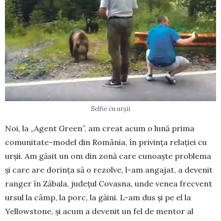
Selfie cu urşii
Noi, la „Agent Green”, am creat acum o lună prima
comunitate-model din România, în privința relației cu
urșii. Am găsit un om din zonă care cunoaște problema
și care are dorința să o rezolve, l-am angajat, a devenit
ranger în Zăbala, județul Covasna, unde venea frecvent
ursul la câmp, la porc, la găini. L-am dus și pe el la
Yellow­stone, și acum a deve­nit un fel de mentor al