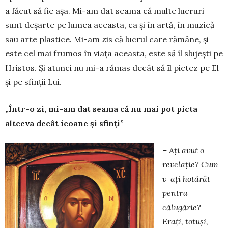
a făcut să fie așa. Mi-am dat seama că multe lucruri
sunt deșarte pe lumea aceas­ta, ca și în artă, în muzică
sau arte plastice. Mi-am zis că lucrul care rămâne, și
este cel mai frumos în viața aceasta, este să îl slujești pe
Hristos. Și atunci nu mi-a rămas decât să îl pictez pe El
și pe sfinții Lui.
„Într-o zi, mi-am dat seama că nu mai pot picta
altceva decât icoane și sfinți”
– Ați avut o
revelație? Cum
v-ați hotărât
pentru
călugărie?
Erați, totuși,