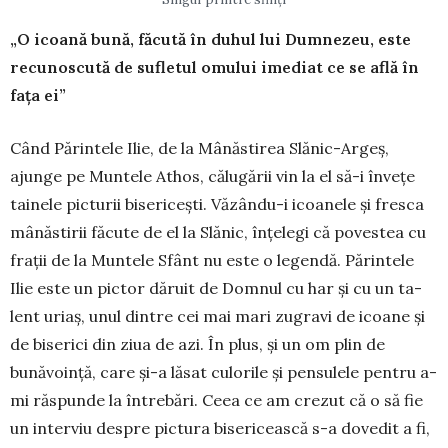
„O icoană bună, făcută în duhul lui Dumnezeu, este
recunoscută de sufletul omului imediat ce se află în
fața ei”
Când Părintele Ilie, de la Mânăstirea Slă­nic-Argeș,
ajunge pe Muntele Athos, că­lugării vin la el să-i învețe
tainele picturii bisericești. Văzându-i icoanele și fresca
mânăstirii fă­cute de el la Slănic, înțelegi că povestea cu
frații de la Muntele Sfânt nu este o legendă. Părintele
Ilie este un pictor dăruit de Domnul cu har și cu un ta­
lent uriaș, unul dintre cei mai mari zugravi de icoa­ne și
de biserici din ziua de azi. În plus, și un om plin de
bunăvoință, care și-a lăsat culorile și pensu­lele pentru a-
mi răspun­de la între­bări. Ceea ce am crezut că o să fie
un interviu despre pictura biseri­ceas­că s-a dovedit a fi,