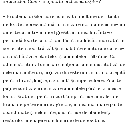
animalelor. Cum s-a ajuns la problema urșilor?
– Problema urșilor care au creat o mulțime de situații
nedorite reprezintă măsura în care noi, oa­menii, ne-am
amestecat într-un mod greșit în lumea lor. Într-o
perioadă foarte scurtă, am făcut modi­ficări mari atât în
societatea noastră, cât și în ha­bitatele naturale care le-
au fost hărăzite plantelor și animalelor sălba­tice. Ca
adminis­tra­tor al unui parc na­țional, am constatat că, de
cele mai multe ori, urșii vin din ex­terior în aria pro­te­jată
pentru hrană, li­niște, siguranță și îm­perechere. Foarte
puține sunt cazurile în care animalele pă­răsesc aceste
lo­curi, și atunci pentru scurt timp, atrase mai ales de
hrana de pe tere­nurile agri­co­le, în cea mai mare parte
abandonate și nelu­crate, sau atrase de abundența
resturilor mena­jere din locurile de depozitare.