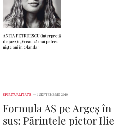
ANITA PETRUESCU (interpretă
de jazz): „Vreau să mai petrec
niște ani în Olanda”
SPIRITUALITATE
1 SEPTEMBRIE 2019
Formula AS pe Argeș în
sus: Părintele pictor Ilie