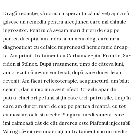
Dragă redacție, vă scriu cu speranța că mă veți ajuta să
găsesc un remediu pentru afec­țiunea care mă chinuie
îngro­zitor. Pentru că aveam mari dureri de cap pe
partea dreap­tă, am mers la un neu­rolog, care m-a
diagnosticat cu cefa­lee mi­grenoasă hemicra­nie dreap­­
tă. Am primit tratament cu Carbamazepin, Frontin, Sa­
ridon și Stil­nox. După tra­ta­ment, timp de câteva luni,
am crezut că m-am vindecat, după care durerile au
revenit. Am făcut reflexoterapie, acupunc­tură, am băut
cea­iuri, dar nimic nu a avut efect. Crizele apar de
patru-cinci ori pe lună și țin câte trei-patru zile, timp în
care am dureri mari de cap pe partea dreaptă, cu tot
cu maxilar, ochi și ureche. Sin­gurul medicament care
îmi calmea­ză cât de cât durerea este Piafenul injectabil.
Vă rog să-mi recoman­dați un trata­ment sau un medic