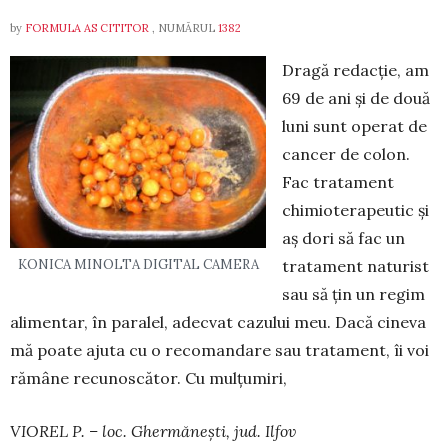
by
FORMULA AS CITITOR
, NUMĂRUL
1382
Dragă redacție, am
69 de ani și de două
luni sunt operat de
cancer de colon.
Fac tratament
chimioterapeutic și
aș dori să fac un
KONICA MINOLTA DIGITAL CAMERA
tratament naturist
sau să țin un regim
alimentar, în paralel, adecvat cazului meu. Dacă ci­neva
mă poate ajuta cu o reco­mandare sau tratament, îi voi
ră­mâne recunoscător. Cu mulțu­miri,
VIOREL P. – loc. Ghermănești, jud. Ilfov