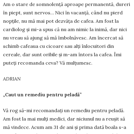
Am o stare de somnolență aproape permanentă, dureri
în piept, sunt nervos… Nici în vacanță, când nu pierd
nopțile, nu mă mai pot dezvăța de cafea. Am fost la
cardiolog și mi-a spus că nu am nimic la ini­mă, dar nici
nu vreau să ajung să mă îmbol­năvesc. Am încercat să
schimb cafeaua cu cicoa­re sau alți înlocuitori din
cereale, dar sunt oribile și m-am întors la cafea. Îmi
puteți recomanda ceva? Vă mulțumesc.
ADRIAN
„Caut un remediu pentru peladă”
Vă rog să-mi recomandați un remediu pentru pe­la­dă.
Am fost la mai mulți medici, dar niciunul nu a reușit să
mă vindece. Acum am 31 de ani și prima dată boala s-a