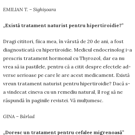
EMILIAN T. – Sighișoara
„Există tratament naturist pentru hipertiroidie?”
Dragi cititori, fiica mea, în vârstă de 20 de ani, a fost
diagnosticată cu hi­pertiroidie. Medicul endocrinolog i-a
prescris trata­ment hormonal cu Thyrozol, dar ea nu
vrea să ia pastilele, pentru că a citit despre efectele ad­
verse serioase pe care le are acest medicament. Există
vreun tratament naturist pentru hipertiroidie? Dacă s-
a vindecat cineva cu un remediu natural, îl rog să ne
răs­pundă în paginile revistei. Vă mulțumesc.
GINA – Bârlad
„Doresc un tratament pentru cefalee migrenoasă”