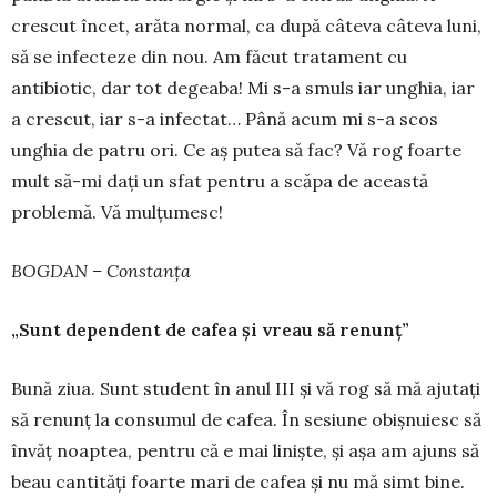
crescut încet, arăta nor­mal, ca după câteva câteva luni,
să se infec­teze din nou. Am făcut tratament cu
antibiotic, dar tot degeaba! Mi s-a smuls iar unghia, iar
a crescut, iar s-a infectat… Până acum mi s-a scos
unghia de patru ori. Ce aș putea să fac? Vă rog foarte
mult să-mi dați un sfat pentru a scăpa de această
problemă. Vă mulțumesc!
BOGDAN – Constanța
„Sunt dependent de cafea și vreau să renunț”
Bună ziua. Sunt student în anul III și vă rog să mă ajutați
să renunț la consumul de cafea. În sesiune obișnuiesc să
învăț noaptea, pentru că e mai liniște, și așa am ajuns să
beau cantități foarte mari de cafea și nu mă simt bine.