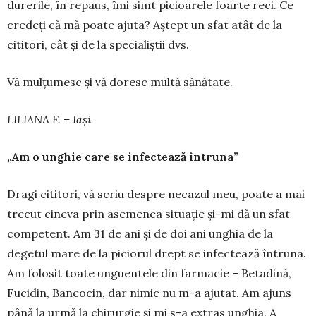
durerile, în repaus, îmi simt picioarele foarte reci. Ce
credeți că mă poate ajuta? Aștept un sfat atât de la
cititori, cât și de la specialiștii dvs.
Vă mulțumesc și vă doresc multă sănă­tate.
LILIANA F. – Iași
„Am o unghie care se infectează întruna”
Dragi cititori, vă scriu despre necazul meu, poate a mai
trecut cineva prin asemenea situație și-mi dă un sfat
competent. Am 31 de ani și de doi ani unghia de la
degetul mare de la piciorul drept se infectează întruna.
Am folosit toate un­guentele din far­macie – Betadină,
Fucidin, Ba­neocin, dar nimic nu m-a ajutat. Am ajuns
până la urmă la chi­rurgie și mi s-a extras unghia. A