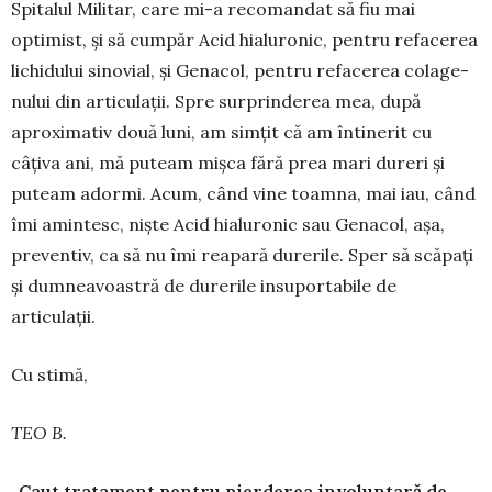
Spi­talul Militar, care mi-a recoman­dat să fiu mai
optimist, și să cum­păr Acid hialuronic, pentru refa­cerea
lichidului sinovial, și Ge­nacol, pentru refacerea colage­
nului din articulații. Spre sur­prinderea mea, după
aproximativ două luni, am simțit că am întinerit cu
câțiva ani, mă puteam mișca fără prea mari dureri și
puteam adormi. Acum, când vine toamna, mai iau, când
îmi amintesc, niște Acid hialuronic sau Genacol, așa,
preventiv, ca să nu îmi reapară durerile. Sper să scăpați
și dumneavoastră de durerile insu­portabile de
articulații.
Cu stimă,
TEO B.
„Caut tratament pentru pierderea involuntară de