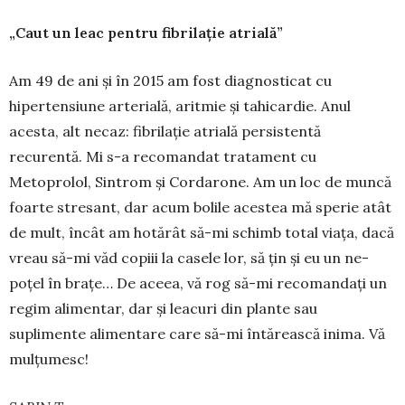
„Caut un leac pentru fibrilație atrială”
Am 49 de ani și în 2015 am fost diagnosticat cu
hiperten­siu­ne arterială, aritmie și tahicardie. Anul
acesta, alt necaz: fibrilație atrială persis­tentă
recurentă. Mi s-a recomandat tratament cu
Metoprolol, Sin­trom și Cordarone. Am un loc de muncă
foarte stresant, dar acum bolile acestea mă sperie atât
de mult, încât am hotărât să-mi schimb total viața, dacă
vreau să-mi văd copiii la casele lor, să țin și eu un ne­
poțel în brațe… De aceea, vă rog să-mi reco­mandați un
regim alimentar, dar și leacuri din plante sau
suplimente alimentare care să-mi întă­rească inima. Vă
mulțumesc!