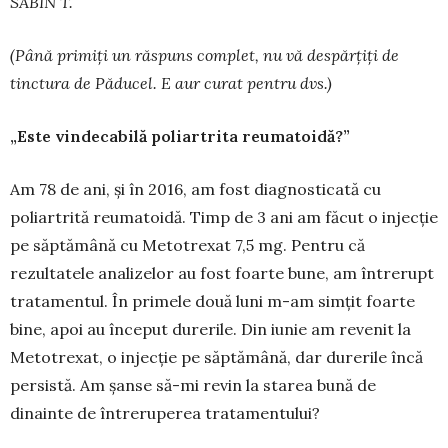
SABIN T.
(Până primiți un răspuns complet, nu vă des­păr­țiți de
tinctura de Păducel. E aur curat pentru dvs.)
„Este vindecabilă poliartrita reumatoidă?”
Am 78 de ani, și în 2016, am fost diagnosti­cată cu
poliartrită reumatoidă. Timp de 3 ani am făcut o injecție
pe săptămână cu Metotrexat 7,5 mg. Pentru că
rezultatele analizelor au fost foarte bune, am întrerupt
tratamentul. În primele două luni m-am simțit foarte
bine, apoi au început durerile. Din iunie am revenit la
Metotrexat, o injecție pe săptămână, dar durerile încă
persistă. Am șanse să-mi revin la starea bună de
dinainte de întreruperea tratamentului?