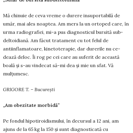
Mă chinuie de ceva vreme o durere insu­por­tabilă de
umăr, mai ales noaptea. Am mers la un orto­ped care, în
urma radio­grafiei, mi-a pus diagnosticul bur­sită sub­
deltoi­diană. Am făcut trata­ment cu tot fe­lul de
antiinflamatoare, kineto­tera­pie, dar du­re­rile nu ce­
dează deloc. Îi rog pe cei care au suferit de aceas­tă
boală și s-au vin­decat să-mi dea și mie un sfat. Vă
mulțumesc.
GRIGORE T. – București
„Am obezitate morbidă”
Pe fondul hipotiroidismului, în decursul a 12 ani, am
ajuns de la 65 kg la 150 și sunt diagnosticată cu