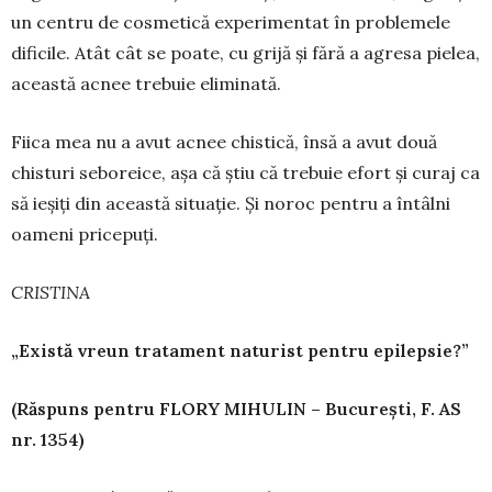
un centru de cosmetică experimentat în problemele
dificile. Atât cât se poate, cu grijă și fără a agresa pielea,
această acnee trebuie eliminată.
Fiica mea nu a avut acnee chistică, însă a avut două
chisturi seboreice, așa că știu că trebuie efort și curaj ca
să ieșiți din această si­tuație. Și noroc pentru a în­tâlni
oameni pri­cepuți.
CRISTINA
„Există vreun tratament naturist pentru epilepsie?”
(Răspuns pentru FLORY MIHULIN – București, F. AS
nr. 1354)