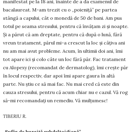
manifestat pe la 18 ani, înainte de a da examenul de
bacalaureat. M-am trezit cu o „poieniță” pe partea
stângă a capului, cât o monedă de 50 de bani. Am pus
totul pe seama stresului, pentru că învățam zi și noapte.
Și a părut că am dreptate, pentru că după o lună, fără
vreun tratament, părul mi-a crescut la loc și câțiva ani
nu am mai avut probleme. Acum, în ultimii doi ani, îmi
tot apare ici și colo câte un loc fără păr. Fac tratament
cu Alopexy (reco­mandat de dermatolog), îmi crește păr
în locul respectiv, dar apoi îmi apare gaura în altă
parte. Nu știu ce să mai fac. Nu mai cred că este din
cauza stre­sului, pentru că acum chiar nu e cazul. Vă rog
să-mi recomandați un remediu. Vă mul­țu­mesc!
TIBERIU R.
„Sufăr de bursită subdeltoidiană”