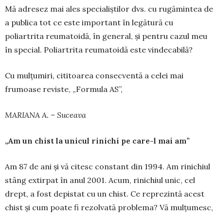
Mă adresez mai ales specialiștilor dvs. cu rugă­mintea de
a publica tot ce este important în legătură cu
poliartrita reumatoidă, în general, și pentru cazul meu
în special. Poliartrita reuma­toidă este vindecabilă?
Cu mulțumiri, cititoarea consecventă a celei mai
frumoase reviste, „Formula AS”,
MARIANA A. – Suceava
„Am un chist la unicul rinichi pe care-l mai am”
Am 87 de ani și vă citesc constant din 1994. Am rinichiul
stâng extirpat în anul 2001. Acum, rinichiul unic, cel
drept, a fost depistat cu un chist. Ce reprezintă acest
chist și cum poate fi rezolvată problema? Vă mulțumesc,