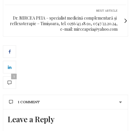
NEXT ARTICLE
Dr. MIRCEA PEIA – specialist medicină complementară și
reflexoterapie – Timișoara, tel. 0256/43.18.91, 0747/22.20.24,
e-mail:
mirceapeia@yahoo.com
1
1 COMMENT
Leave a Reply
LILIANA
SPUNE:
urmaresc pagina de sanatate ,frumusete si
raspunsuri