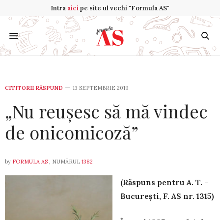
Intra
aici
pe site ul vechi "Formula AS"
CITITORII RĂSPUND
13 SEPTEMBRIE 2019
„Nu reuşesc să mă vindec
de onicomicoză”
by
FORMULA AS
, NUMĂRUL
1382
(Răspuns pentru A. T. –
Bucureşti, F. AS nr. 1315)