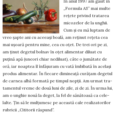
În anul 1997 am găsit în
„Formula AS” mai multe
rețete privind tratarea
micozelor de la unghii.
Cum și eu mă luptam de
vreo șapte ani cu aceeași boală, am reținut rețeta cea
mai ușoară pentru mine, cea cu oțet. De trei ori pe zi,
am ținut degetul bolnav în oțet alimentar diluat cu
puțină apă (uneori chiar nediluat), câte o jumătate de
oră, iar noaptea îl înfășuram cu vată îmbibată în același
produs alimentar. În fiecare dimineață curățam degetul
de carnea albă formată pe timpul nopții. Am urmat tra­
tamentul vreme de două luni de zile, zi de zi. În urma lui,
am o unghie nouă la deget, la fel de sănătoasă ca cele­
lalte. Țin să le mulțumesc pe această cale realizatorilor
rubricii „Cititorii răspund”.