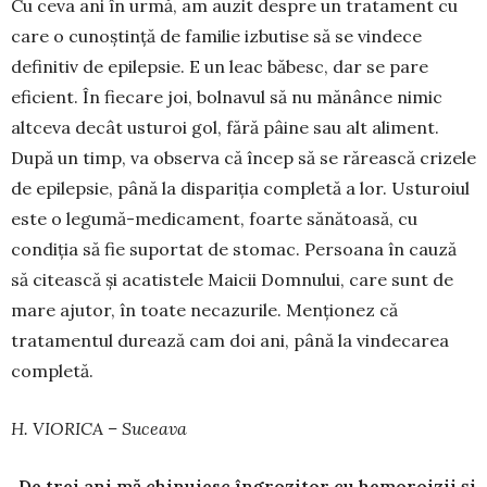
Cu ceva ani în urmă, am auzit despre un tratament cu
care o cunoș­tință de fa­milie izbutise să se vindece
definitiv de epilepsie. E un leac băbesc, dar se pare
eficient. În fiecare joi, bolnavul să nu mă­nânce nimic
altceva decât usturoi gol, fără pâine sau alt aliment.
După un timp, va observa că încep să se rărească crizele
de epilepsie, până la dispariția com­pletă a lor. Usturoiul
este o legumă-medicament, foar­te sănă­toa­să, cu
condiția să fie suportat de sto­mac. Per­soana în cauză
să citească și aca­tistele Maicii Domnului, care sunt de
mare ajutor, în toate necazurile. Men­ționez că
tratamentul durează cam doi ani, până la vindecarea
completă.
H. VIORICA – Suceava
„De trei ani mă chinuiesc îngrozitor cu hemoroizii și