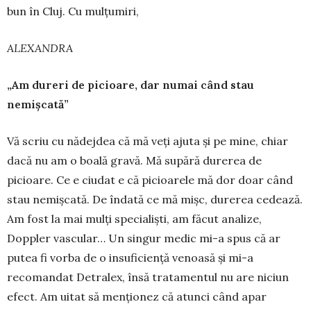
bun în Cluj. Cu mulțumiri,
ALEXANDRA
„Am dureri de picioare, dar numai când stau
nemișcată”
Vă scriu cu nădejdea că mă veți ajuta și pe mine, chiar
dacă nu am o boală gravă. Mă supără durerea de
picioare. Ce e ciudat e că picioarele mă dor doar când
stau nemișcată. De îndată ce mă mișc, durerea cedează.
Am fost la mai mulți specialiști, am făcut analize,
Doppler vascular… Un singur medic mi-a spus că ar
putea fi vorba de o in­suficiență venoasă și mi-a
recomandat Detralex, însă tratamentul nu are niciun
efect. Am uitat să menționez că atunci când apar