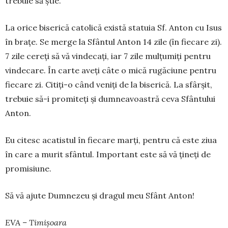
trebuie să știe.
La orice biserică catolică există statuia Sf. Anton cu Isus
în brațe. Se merge la Sfântul Anton 14 zile (în fiecare zi).
7 zile cereți să vă vindecați, iar 7 zile mulțumiți pentru
vindecare. În carte aveți câte o mică rugăciune pentru
fiecare zi. Citiți-o când veniți de la biserică. La sfârșit,
trebuie să-i promiteți și dumneavoastră ceva Sfântului
Anton.
Eu citesc acatistul în fiecare marți, pentru că este ziua
în care a murit sfântul. Important este să vă țineți de
promisiune.
Să vă ajute Dumnezeu și dragul meu Sfânt Anton!
EVA – Timișoara