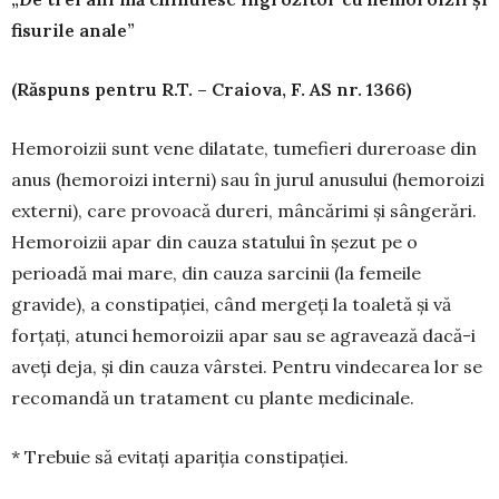
fisurile anale”
(Răspuns pentru R.T. – Craiova, F. AS nr. 1366)
Hemoroizii sunt vene dilatate, tumefieri du­reroase din
anus (hemoroizi interni) sau în jurul anusului (hemoroizi
externi), care provoacă du­reri, mâncărimi și sângerări.
Hemoroizii apar din cauza statului în șezut pe o
perioadă mai mare, din cauza sarcinii (la femeile
gravide), a constipației, când mergeți la toaletă și vă
forțați, atunci hemoroizii apar sau se agravează dacă-i
aveți deja, și din cauza vârstei. Pentru vindecarea lor se
reco­mandă un tra­tament cu plan­te medici­nale.
* Trebuie să evitați apariția constipației.