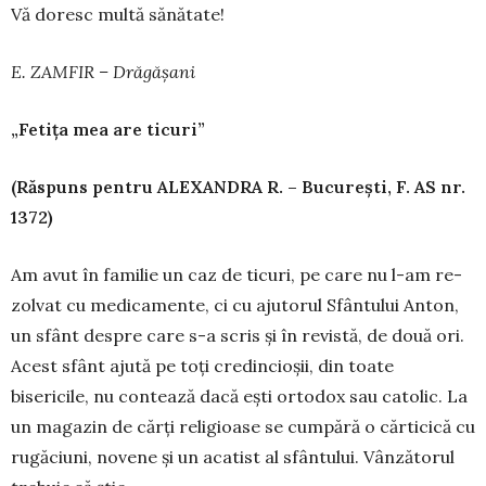
Vă doresc multă sănătate!
E. ZAMFIR – Drăgășani
„Fetița mea are ticuri”
(Răspuns pentru ALEXANDRA R. – București, F. AS nr.
1372)
Am avut în familie un caz de ticuri, pe care nu l-am re­
zolvat cu medicamente, ci cu ajutorul Sfântului Anton,
un sfânt despre care s-a scris și în revistă, de două ori.
Acest sfânt ajută pe toți credin­cioșii, din toate
bisericile, nu con­tează dacă ești ortodox sau catolic. La
un magazin de cărți religioase se cumpără o cărti­cică cu
rugăciuni, no­vene și un acatist al sfântului. Vân­zătorul