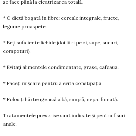
se face până la cica­trizarea totală.
* O dietă bogată în fibre: cereale integrale, fruc­te,
legume proaspete.
* Beți suficiente lichide (doi litri pe zi, supe, sucuri,
compoturi).
* Evitați alimentele condimentate, grase, cafeaua.
* Faceți mișcare pentru a evita constipația.
* Folosiți hârtie igenică albă, simplă, nepar­fumată.
Tratamentele prescrise sunt indicate și pentru fisuri
anale.