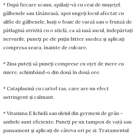
* După fiecare scaun, spălați-vă cu ceai de mu­șe­țel.
gălbenele sau tătănea­să, apoi ungeți locul afectat cu
alifie de gălbenele, luați o foaie de varză sau o frunză de
pătlagină strivită cu o sticlă, ca să iasă sucul, îndepărtați
nervurile, pu­neți pe ele puțin bitter sue­dez și aplicați
compresa seara, înainte de culcare.
* Ziua puteți să puneți comprese cu oțet de mere cu
miere, schimbând-o din două în două ore.
* Cataplasmă cu cartof ras, care are un efect
astringent și calmant.
* Vitamina E lichidă sau uleiul din germeni de grâu –
ambele sunt eficiente. Puneți pe un tampon de vată sau
pansament și aplicați de câ­teva ori pe zi. Tratamentul