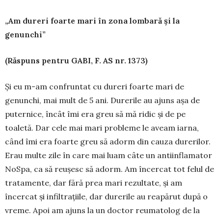
„Am dureri foarte mari în zona lombară și la
genunchi”
(Răspuns pentru GABI, F. AS nr. 1373)
Și eu m-am confruntat cu dureri foarte mari de
genunchi, mai mult de 5 ani. Durerile au ajuns așa de
puter­nice, încât îmi era greu să mă ridic și de pe
toaletă. Dar cele mai mari probleme le aveam iarna,
când îmi era foarte greu să adorm din cauza durerilor.
Erau multe zile în care mai luam câte un antiin­flamator
NoSpa, ca să reușesc să adorm. Am încercat tot felul de
tratamente, dar fără prea mari rezultate, și am
încercat și infil­trațiile, dar durerile au reapărut după o
vreme. Apoi am ajuns la un doctor reumatolog de la