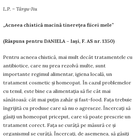
L.P. – Târgu-Jiu
„Acneea chistică macină tinerețea fiicei mele”
(Răspuns pentru DANIELA – Iași, F. AS nr. 1350)
Pentru acneea chistică, mai mult decât trata­mentele cu
antibiotice, care nu prea rezolvă mul­te, sunt
importante regimul alimentar, igiena lo­cală, un
tratament cosmetic și homeopat. În cazul problemelor
cu tenul, este bine ca alimentația să fie cât mai
sănătoasă: cât mai puțin zahăr și fast-food. Fața trebuie
îngrijită cu produse care să nu o agreseze. Încercați să
găsiți un homeopat pri­ceput, care vă poate prescrie un
tratament corect. Fața se curăță pe măsură ce și
organismul se curăță. Încercați, de asemenea, să găsiți