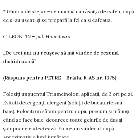
* Ghinda de stejar – se macină cu râșnița de cafea, după
ce s-au uscat, și se prepară la fel ca și cafeaua.
C. LEONTIN – jud. Hunedoara
„De trei ani nu reușesc să mă vindec de eczemă
dishidrozică”
(Răspuns pentru PETRE – Brăila, F. AS nr. 1375)
Folosiți unguentul Triamcinolon, aplicații, de 3 ori pe zi.
Evitați detergenții alergeni (soluții de bucătărie sau
baie). Folosiți un săpun pentru copii, precum și mănuși,
când se face baie, deoa­rece toate gelurile de duș și
șampoanele afec­tează. Eu m-am vindecat după
aproximativ o lună jumătate.