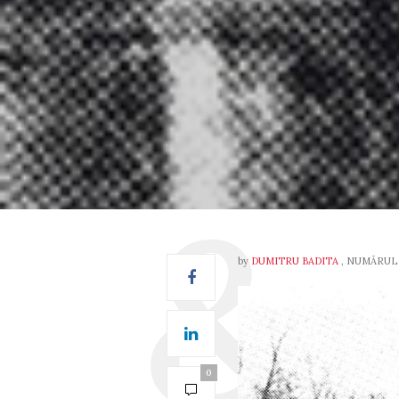
by
DUMITRU BADITA
, NUMĂRU
0