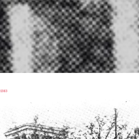
L
1383