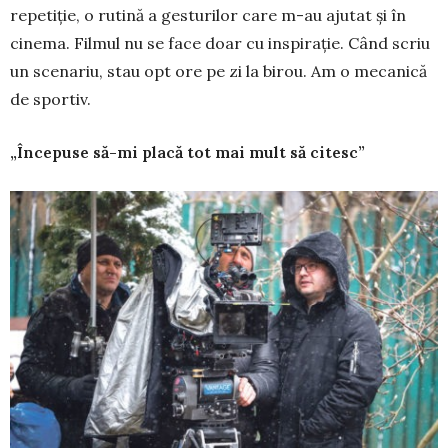
re­petiție, o rutină a ges­turilor care m-au ajutat și în
cinema. Filmul nu se face doar cu ins­pirație. Când scriu
un scenariu, stau opt ore pe zi la birou. Am o mecanică
de spor­tiv.
„Începuse să-mi placă tot mai mult să citesc”