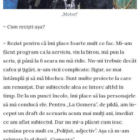
„Motor!”
– Cum reziști așa?
– Rezist pentru că îmi place foarte mult ce fac. Mi-am
făcut program ca la serviciu, vin la birou, mă pun la
scris, și până la 6 seara nu mă ridic. Nu-mi trebuie decât
cafea și țigări, n-am vicii com­­plicate. Sigur, se mai
întâmplă și să mă blo­chez. Sunt multe proiecte la care
am renunțat. Dar su­biectele alea se întorc altfel în
timp. De la un punct încolo, îmi place să las personajele
să mă con­ducă ele. Pentru „La Gomera”, de pildă, am în­
ceput un draft de scenariu acum mai mulți ani, ime­diat
ce am aflat subiectul. Dar nu mi-a plăcut cum iese,
semăna prea mult cu „Polițist, ad­jec­tiv”. Așa că m-am
reîntors la el după „Co­moa­ra”.