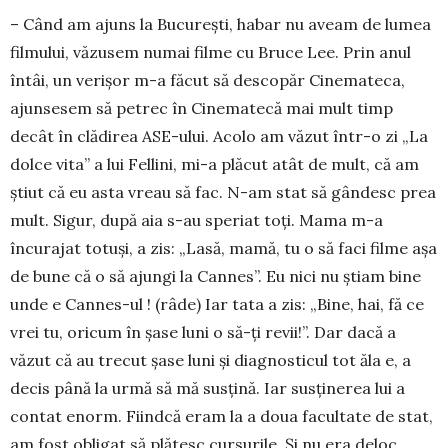
– Când am ajuns la București, habar nu aveam de lumea
filmului, văzusem numai fil­me cu Bruce Lee. Prin anul
întâi, un verișor m-a făcut să des­co­păr Cinemateca,
ajunsesem să petrec în Cinematecă mai mult timp
decât în clădirea ASE-ului. Acolo am văzut într-o zi „La
dolce vita” a lui Fellini, mi-a plăcut atât de mult, că am
știut că eu asta vreau să fac. N-am stat să gândesc prea
mult. Sigur, după aia s-au speriat toți. Mama m-a
încurajat totuși, a zis: „Lasă, mamă, tu o să faci filme așa
de bu­ne că o să ajungi la Cannes”. Eu nici nu știam bine
unde e Cannes-ul ! (râde) Iar tata a zis: „Bine, hai, fă ce
vrei tu, oricum în șase luni o să-ți revii!”. Dar dacă a
văzut că au trecut șase luni și diag­nos­ticul tot ăla e, a
decis până la urmă să mă sus­țină. Iar susținerea lui a
contat enorm. Fiindcă eram la a doua facultate de stat,
am fost obli­gat să plătesc cursurile. Și nu era de­loc