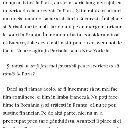
dență artistică la Paris, ca să-mi scriu lungmetrajul, ea
în perioada aia a revenit în Paris. Și țin minte că atunci
am decis amândoi să ne stabilim la Bucu­rești. Îmi place
și Parisul foarte mult, iar o dată pe an mergem, oricum,
la socri în Franța. În momentul ăsta, considerăm însă
că Bucureștiul e ceva mai liniștit pentru ce avem noi de
făcut. Nu are agitația Parisului sau a New York-lui.
– Și totuși, n-ar fi fost mai favorabil pentru cariera ta să
rămâi la Paris?
– Dacă aș fi rămas acolo, ar fi însemnat să nu mai fac
film românesc, ci film în limba franceză. Nu poți face
filme în România și să trăiești în Fran­ța, că nu te poți
susține financiar. Pe de altă parte, nici nu m-a
preocupat prea tare gândul ăsta. Arantxei îi place și ei