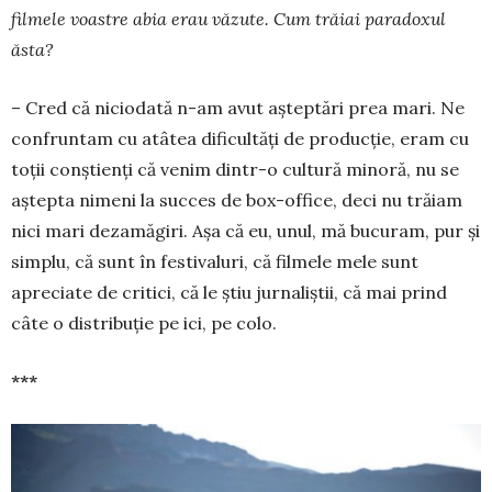
filmele voastre abia erau vă­zute. Cum trăiai para­doxul
ăsta?
– Cred că niciodată n-am avut așteptări prea mari. Ne
confruntam cu atâtea dificultăți de producție, eram cu
toții conștienți că venim dintr-o cultură minoră, nu se
aștepta nimeni la succes de box-office, deci nu trăiam
nici mari dezamăgiri. Așa că eu, unul, mă bucuram, pur și
simplu, că sunt în festivaluri, că filmele mele sunt
apreciate de critici, că le știu jurnaliștii, că mai prind
câte o distribuție pe ici, pe colo.
***