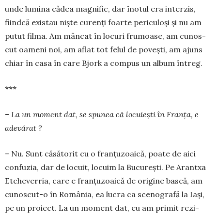
unde lumi­na cădea magnific, dar înotul era interzis,
fiindcă existau niște curenți foarte peri­cu­loși și nu am
putut filma. Am mâncat în locuri frumoase, am cunos­
cut oameni noi, am aflat tot felul de po­­vești, am ajuns
chiar în casa în care Bjork a compus un album întreg.
***
– La un moment dat, se spunea că lo­cuiești în Franța, e
adevărat ?
– Nu. Sunt că­să­torit cu o franțu­zoai­că, poate de aici
con­fuzia, dar de locuit, locuim la București. Pe Arantxa
Etcheve­rria, care e fran­țu­zoaică de origine bas­că, am
cunoscut-o în România, ea lucra ca sce­nografă la Iași,
pe un proiect. La un moment dat, eu am primit rezi­