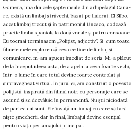
Gomera, una din cele șapte insule din arhipelagul Ca­na­
re, există un limbaj stră­vechi, bazat pe fluierat. El Silbo,
acest limbaj trecut și în patrimoniul Unesco, co­dea­ză
practic limba spaniolă la două vocale și patru con­soane.
Eu tocmai termi­na­sem „Polițist, adjectiv”. Și, cum toate
filmele mele ex­plo­rează ceva ce ține de lim­baj și
comunicare, m-am apu­cat imediat de scris. Mi-a plăcut
de la început ideea asta, de a apela la ceva foarte vechi,
într-o lume în care totul devine foarte controlat și
supravegheat virtual. În jurul ei, am construit o poveste
polițistă, inspirată din filmul noir, cu personaje care se
as­cund și se dezvăluie în permanență. Nu știi ni­cio­dată
de partea cui sunt. Ele în­vață un limbaj cu care să facă
niș­te șme­cherii, dar în final, lim­bajul devine esențial
pentru viața personajului principal.