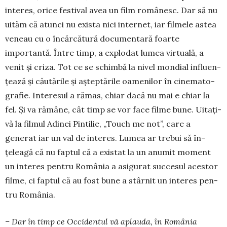
interes, orice festival avea un film româ­nesc. Dar să nu
uităm că atunci nu exista nici in­ter­net, iar filmele astea
veneau cu o încăr­cătură documen­tară foarte
importantă. Între timp, a explodat lumea vir­tuală, a
venit și criza. Tot ce se schim­bă la nivel mondial influen­
țea­ză și căutările și aș­teptările oamenilor în ci­nemato­
grafie. Interesul a ră­mas, chiar dacă nu mai e chiar la
fel. Și va rămâne, cât timp se vor face filme bune. Uitați-
vă la filmul Adi­nei Pintilie, „Touch me not”, care a
generat iar un val de interes. Lumea ar trebui să în­
țeleagă că nu faptul că a exis­tat la un anumit moment
un in­teres pentru România a asi­gu­rat succesul acestor
fil­me, ci faptul că au fost bune a stârnit un interes pen­
tru Ro­mâ­nia.
– Dar în timp ce Oc­ci­dentul vă aplauda, în Ro­mâ­nia