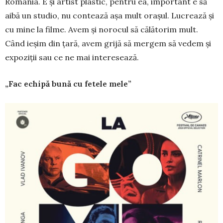
România. E și artist plas­­tic, pentru ea, important e să
ai­bă un studio, nu contează așa mult orașul. Lucrează și
cu mine la filme. Avem și norocul să călătorim mult.
Când ieșim din țară, avem grijă să mergem să vedem și
expoziții sau ce ne mai interesează.
„Fac echipă bună cu fetele mele”