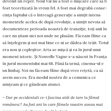
devenit un reper. Noul Val nu a fost o mișcare care să fi
fost teoretizată în vreun fel. A fost mai degrabă con­se­
cința faptului că o întreagă generație a simțit intens
momentele acelea de după revoluție, a simțit nevoia să
documenteze perioada noastră de tranziție, toți anii în
care nu știam nici noi unde ne plasăm. Fă­ceam filme ca
să înțelegem și noi mai bine ce ni se dădea de trăit. Totul
era nou și copleșitor. Arta se miș­că și ea în jurul unui
moment istoric. Și Nou­velle Vague s-a născut în Franța
în jurul mo­men­tului mai 68. Până la urmă, cinema-ul e
un limbaj. Noi nu făceam filme după vreo rețetă, ca să
avem succes. Era modul nostru de a comunica ce
simțeam și ce gândeam atunci.
– Dar pe occidentali ce-i fascina atât de tare la filmul
românesc? Au fost ani în care filmele voas­tre aveau mai