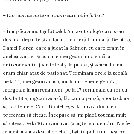
– Dar cum de nu te-a atras o carieră în fotbal?
– Îmi plăcea mult și fotbalul. Am avut co­legi care s-au
dus mai departe și au făcut o ca­rie­ră frumoasă. De pildă,
Daniel Florea, care a jucat la Șah­tior, cu care eram în
același car­tier și cu care mergeam împreună la
antrenamente, ju­ca fot­bal și la prânz, și seara. Eu nu
eram chiar atât de pasionat. Terminam ore­le la școală
pe la 14, mer­geam acasă, îmi luam re­pede geanta,
mergeam la antrenament, pe la 17 ter­minam cu tot cu
duș, la 18 ajungeam acasă, fă­ceam o pauză, apoi trebuia
să fac temele. Când Daniel ieșea la tura a doua, eu
preferam să citesc. Începuse să-mi placă tot mai mult
să citesc. Pe la 16 ani am avut și niște acci­den­tări. Taică-
miu mi-a spus destul de clar: „Băi, tu poți fi un jucător