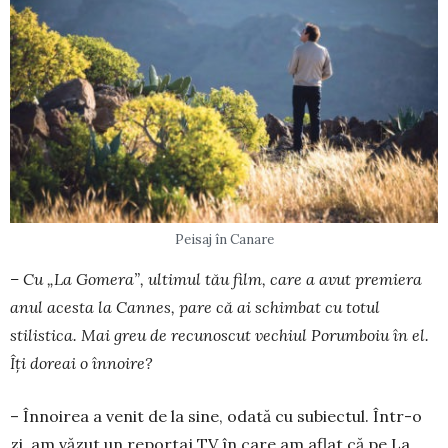
Peisaj în Canare
– Cu „La Gomera”, ultimul tău film, care a avut premiera
anul acesta la Cannes, pare că ai schimbat cu totul
stilistica. Mai greu de re­cu­noscut vechiul Porumboiu în el.
Îți doreai o înnoire?
– Înnoirea a venit de la sine, odată cu subiectul. În­tr-o
zi, am văzut un reportaj TV în care am aflat că pe La