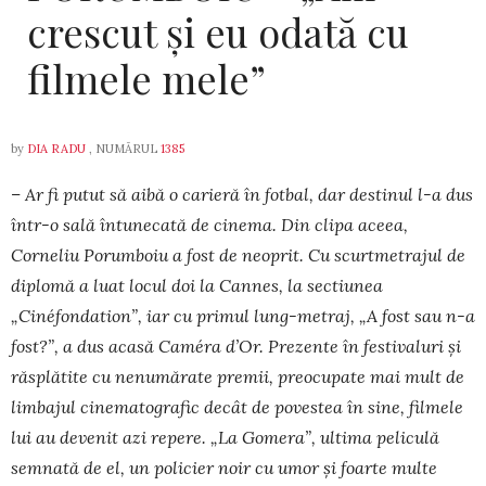
crescut și eu odată cu
filmele mele”
by
DIA RADU
, NUMĂRUL
1385
– Ar fi putut să aibă o carieră în fotbal, dar destinul l-a dus
într-o sală întunecată de cinema. Din clipa aceea,
Corneliu Porumboiu a fost de neoprit. Cu scurtme­trajul de
diplomă a luat locul doi la Cannes, la sectiunea
„Cinéfondation”, iar cu primul lung-metraj, „A fost sau n-a
fost?”, a dus acasă Caméra d’Or. Prezente în festivaluri și
răsplătite cu nenumărate premii, preocupate mai mult de
limbajul cinematografic decât de povestea în sine, filmele
lui au devenit azi repere. „La Gomera”, ultima peliculă
semnată de el, un policier noir cu umor și foarte multe