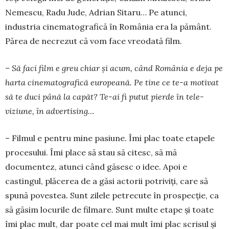
Nemescu, Radu Jude, Adri­an Sita­ru… Pe atunci,
industria cinema­to­grafică în Ro­mâ­nia era la pământ.
Părea de necrezut că vom fa­ce vreodată film.
– Să faci film e greu chiar și acum, când Ro­mânia e deja pe
harta cinematografică euro­pea­nă. Pe tine ce te-a motivat
să te duci până la capăt? Te-ai fi putut pierde în tele­
viziune, în advertising…
– Filmul e pentru mine pasiune. Îmi plac toate etapele
procesului. Îmi place să stau să citesc, să mă
documentez, atunci când găsesc o idee. Apoi e
castingul, plăcerea de a găsi actorii po­triviți, care să
spună povestea. Sunt zilele petrecute în pros­pecție, ca
să găsim locurile de filmare. Sunt multe etape și toate
îmi plac mult, dar poate cel mai mult îmi plac scrisul și