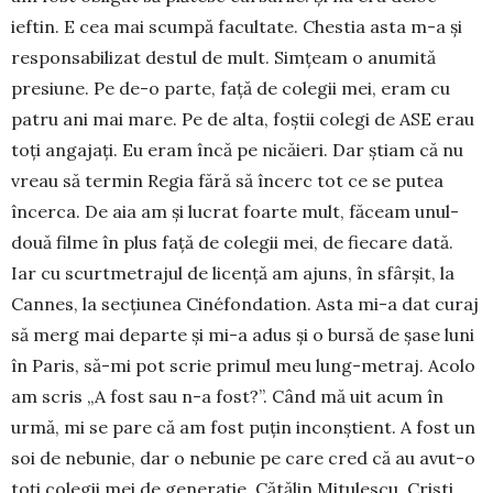
ieftin. E cea mai scumpă facultate. Ches­tia asta m-a și
responsabilizat destul de mult. Simțeam o anu­mită
presiune. Pe de-o parte, față de cole­gii mei, eram cu
patru ani mai mare. Pe de alta, foștii colegi de ASE erau
toți angajați. Eu eram încă pe nicăieri. Dar știam că nu
vreau să termin Regia fără să încerc tot ce se putea
încerca. De aia am și lucrat foarte mult, fă­ceam unul-
două filme în plus față de colegii mei, de fiecare dată.
Iar cu scurtmetrajul de li­cență am ajuns, în sfârșit, la
Cannes, la sec­țiunea Cinéfon­da­tion. Asta mi-a dat curaj
să merg mai departe și mi-a adus și o bursă de șase luni
în Paris, să-mi pot scrie primul meu lung-metraj. Acolo
am scris „A fost sau n-a fost?”. Când mă uit acum în
urmă, mi se pare că am fost puțin inconștient. A fost un
soi de nebunie, dar o nebunie pe care cred că au avut-o
toți colegii mei de generație, Cătălin Mi­tulescu, Cristi