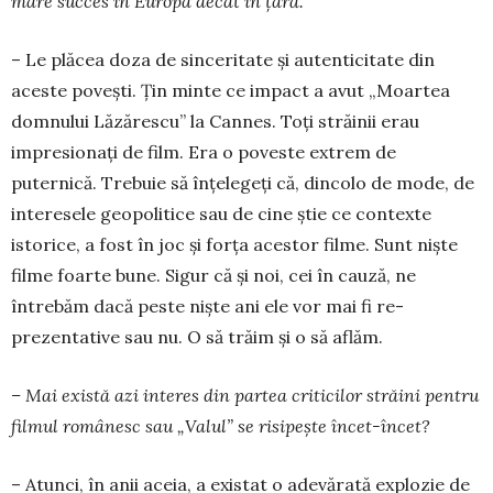
mare succes în Europa decât în țară.
– Le plăcea doza de sinceritate și autenticitate din
aceste povești. Țin minte ce impact a avut „Moar­tea
domnului Lăzărescu” la Cannes. Toți stră­i­nii erau
impresionați de film. Era o poveste ex­trem de
puternică. Trebuie să înțelegeți că, dincolo de mode, de
interesele geopolitice sau de cine știe ce contexte
istorice, a fost în joc și forța acestor filme. Sunt niș­te
filme foarte bune. Sigur că și noi, cei în cauză, ne
întrebăm dacă peste niște ani ele vor mai fi re­
prezentative sau nu. O să trăim și o să aflăm.
– Mai există azi interes din partea criticilor străini pentru
filmul ro­mâ­nesc sau „Valul” se risipește încet-încet?
– Atunci, în anii aceia, a existat o adevărată ex­plo­zie de