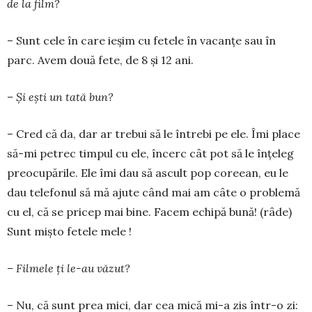
de la film?
– Sunt cele în care ieșim cu fe­tele în vacanțe sau în
parc. Avem două fete, de 8 și 12 ani.
– Și ești un tată bun?
– Cred că da, dar ar trebui să le întrebi pe ele. Îmi place
să-mi petrec timpul cu ele, încerc cât pot să le înțeleg
preocupările. Ele îmi dau să ascult pop coreean, eu le
dau telefonul să mă ajute când mai am câte o problemă
cu el, că se pricep mai bine. Fa­cem echipă bună! (râde)
Sunt mișto fetele mele !
– Filmele ți le-au văzut?
– Nu, că sunt prea mici, dar cea mică mi-a zis într-o zi: