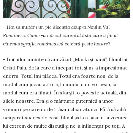
– Hai să mutăm un pic discuția asupra Noului Val
Românesc. Cum s-a născut curentul ăsta care a făcut
cinematografia românească celebră peste hotare?
– Îmi aduc aminte că am văzut „Marfa și ba­nii”, filmul lui
Cristi Puiu, de la care a început tot, și m-a impresionat
enorm. Totul îmi plăcea. Totul era foarte nou, de la
modul cum jucau actorii, la mo­dul cum vorbeau, la
modul cum era filmat. În sfârșit, o poveste actuală, din
zilele noastre. Era și o mărturie puternică a unor
vremuri pe care noi le trăiam chiar atunci. Fără să aibă
neapărat succes de casă, filmul ăsta a născut la vremea
lui extrem de multe discuții și ne-a influențat pe toți. A