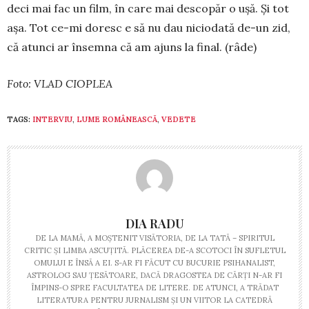
deci mai fac un film, în care mai des­copăr o ușă. Și tot
așa. Tot ce-mi do­resc e să nu dau niciodată de-un zid,
că atunci ar însemna că am ajuns la final. (râde)
Foto: VLAD CIOPLEA
TAGS:
INTERVIU
,
LUME ROMÂNEASCĂ
,
VEDETE
DIA RADU
DE LA MAMĂ, A MOȘTENIT VISĂTORIA, DE LA TATĂ – SPIRITUL
CRITIC ȘI LIMBA ASCUȚITĂ. PLĂCEREA DE-A SCOTOCI ÎN SUFLETUL
OMULUI E ÎNSĂ A EI. S-AR FI FĂCUT CU BUCURIE PSIHANALIST,
ASTROLOG SAU ȚESĂTOARE, DACĂ DRAGOSTEA DE CĂRȚI N-AR FI
ÎMPINS-O SPRE FACULTATEA DE LITERE. DE ATUNCI, A TRĂDAT
LITERATURA PENTRU JURNALISM ȘI UN VIITOR LA CATEDRĂ