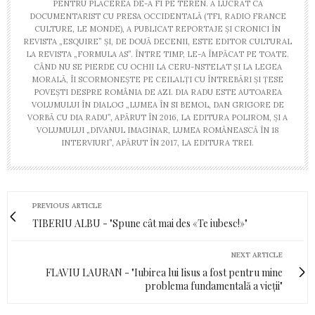
PENTRU PLĂCEREA DE-A FI PE TEREN. A LUCRAT CA
DOCUMENTARIST CU PRESA OCCIDENTALĂ (TF1, RADIO FRANCE
CULTURE, LE MONDE), A PUBLICAT REPORTAJE ȘI CRONICI ÎN
REVISTA „ESQUIRE” ȘI, DE DOUĂ DECENII, ESTE EDITOR CULTURAL
LA REVISTA „FORMULA AS”. ÎNTRE TIMP, LE-A ÎMPĂCAT PE TOATE.
CÂND NU SE PIERDE CU OCHII LA CERU-NSTELAT ȘI LA LEGEA
MORALĂ, ÎI SCORMONEȘTE PE CEILALȚI CU ÎNTREBĂRI ȘI ȚESE
POVEȘTI DESPRE ROMÂNIA DE AZI. DIA RADU ESTE AUTOAREA
VOLUMULUI ÎN DIALOG „LUMEA ÎN SI BEMOL, DAN GRIGORE DE
VORBĂ CU DIA RADU”, APĂRUT ÎN 2016, LA EDITURA POLIROM, ȘI A
VOLUMULUI „DIVANUL IMAGINAR, LUMEA ROMÂNEASCĂ ÎN 18
INTERVIURI”, APĂRUT ÎN 2017, LA EDITURA TREI.
PREVIOUS ARTICLE
TIBERIU ALBU - "Spune cât mai des «Te iubesc!»"
NEXT ARTICLE
FLAVIU LAURAN - "Iubirea lui Iisus a fost pentru mine
problema fundamentală a vieții"