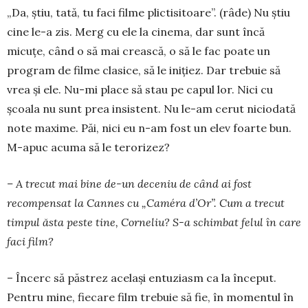
„Da, știu, tată, tu faci filme plictisitoare”. (râde) Nu știu
cine le-a zis. Merg cu ele la cinema, dar sunt încă
micuțe, când o să mai crească, o să le fac poate un
program de filme clasice, să le inițiez. Dar trebuie să
vrea și ele. Nu-mi place să stau pe capul lor. Nici cu
școala nu sunt prea insistent. Nu le-am cerut niciodată
note maxime. Păi, nici eu n-am fost un elev foarte bun.
M-apuc acuma să le terorizez?
– A trecut mai bine de-un deceniu de când ai fost
recompensat la Cannes cu „Caméra d’Or”. Cum a trecut
timpul ăsta peste tine, Corneliu? S-a schimbat felul în care
faci film?
– Încerc să păstrez același entuziasm ca la început.
Pentru mine, fiecare film trebuie să fie, în momentul în