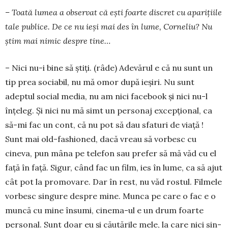
– Toată lumea a observat că ești foarte discret cu aparițiile
tale publice. De ce nu ieși mai des în lume, Corneliu? Nu
știm mai nimic despre tine…
– Nici nu-i bine să știți. (râde) Adevărul e că nu sunt un
tip prea sociabil, nu mă omor după ieșiri. Nu sunt
adeptul social media, nu am nici facebook și nici nu-l
înțeleg. Și nici nu mă simt un personaj excepțional, ca
să-mi fac un cont, că nu pot să dau sfa­turi de viață !
Sunt mai old-fashioned, dacă vreau să vorbesc cu
cineva, pun mâna pe telefon sau pre­fer să mă văd cu el
față în față. Sigur, când fac un film, ies în lume, ca să ajut
cât pot la pro­mo­vare. Dar în rest, nu văd rostul. Filmele
vor­besc singure despre mine. Munca pe care o fac e o
muncă cu mine însumi, cinema-ul e un drum foarte
personal. Sunt doar eu și că­u­tările mele, la care nici sin­