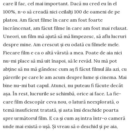
care îl fac, cel mai important. Dacă nu cred eu în el
100%, n-o să creadă nici ceilalți 100 de oameni de pe
platou. Am făcut filme în care am fost foarte
încrâncenat, am făcut filme în care am fost mai relaxat.
Uneori, un film mă ajută să mă lim­pezesc, să aflu lucruri
despre mine. Am cres­cut și eu odată cu filmele mele.
Fiecare film e ca o altă vârstă a mea. Poate de aia nici
nu-mi place să mă uit înapoi, să le revăd. Nu mă pot
abține să nu mă gân­desc cum aș fi făcut filmul ăla azi, cu
pă­re­rile pe care le am acum despre lume și cinema. Mai
bine nu-mi bat capul. Atunci, nu puteau fi făcute decât
așa. În rest, lucrurile se schimbă, orice ai face. La fie­
care film descopăr ceva nou, o latură ne­ex­plo­rată, o
temă insuficient tratată, și asta îmi des­chide poarta
spre următorul film. E ca și cum aș intra într-o ca­meră
unde mai există o ușă. Și vreau să o des­chid și pe aia,