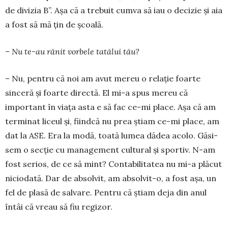
de divizia B”. Așa că a trebuit cumva să iau o decizie și aia
a fost să mă țin de școală.
– Nu te-au rănit vorbele tatălui tău?
– Nu, pentru că noi am avut mereu o relație foarte
sinceră și foarte directă. El mi-a spus mereu că
important în viața asta e să fac ce-mi place. Așa că am
terminat liceul și, fiind­că nu prea știam ce-mi place, am
dat la ASE. Era la modă, toată lumea dă­dea acolo. Gă­si­
sem o secție cu management cultural și sportiv. N-am
fost serios, de ce să mint? Con­tabilitatea nu mi-a plăcut
niciodată. Dar de absolvit, am ab­sol­vit-o, a fost așa, un
fel de plasă de salvare. Pentru că știam deja din anul
întâi că vreau să fiu regizor.