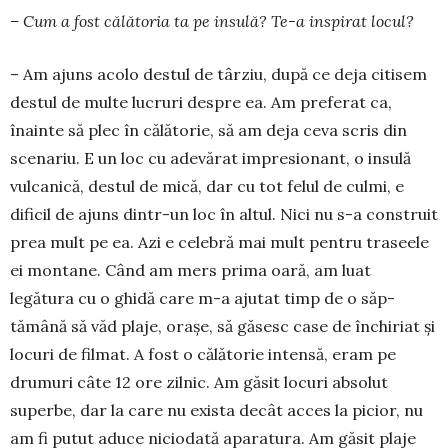
– Cum a fost călătoria ta pe insulă? Te-a inspirat locul?
– Am ajuns acolo destul de târ­ziu, după ce deja citisem
des­tul de multe lucruri despre ea. Am preferat ca,
înainte să plec în călătorie, să am deja ceva scris din
scenariu. E un loc cu ade­vă­rat impresionant, o insulă
vulca­nică, destul de mică, dar cu tot felul de culmi, e
dificil de ajuns din­tr-un loc în altul. Nici nu s-a cons­truit
prea mult pe ea. Azi e celebră mai mult pentru traseele
ei montane. Când am mers prima oară, am luat
legătura cu o ghidă care m-a ajutat timp de o săp­
tămână să văd plaje, orașe, să găsesc case de închi­riat și
locuri de filmat. A fost o călătorie intensă, eram pe
drumuri câte 12 ore zilnic. Am găsit locuri absolut
superbe, dar la care nu exista decât acces la picior, nu
am fi putut aduce niciodată apa­ra­tura. Am gă­sit plaje