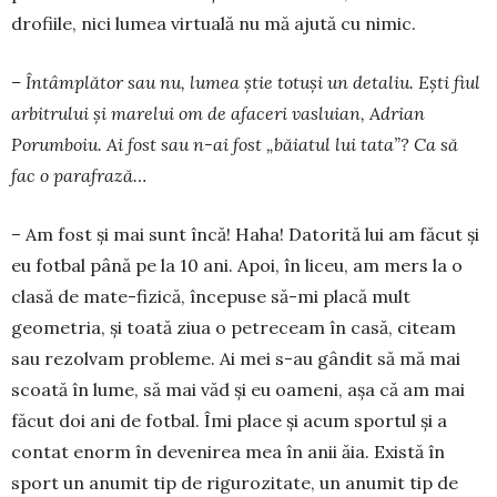
dro­fiile, nici lu­mea virtuală nu mă ajută cu nimic.
– Întâmplător sau nu, lumea știe totuși un detaliu. Ești fiul
arbitrului și marelui om de afa­ceri vasluian, Adrian
Porumboiu. Ai fost sau n-ai fost „băiatul lui tata”? Ca să
fac o para­frază…
– Am fost și mai sunt încă! Haha! Datorită lui am făcut și
eu fotbal până pe la 10 ani. Apoi, în li­ceu, am mers la o
clasă de mate-fizică, începuse să-mi placă mult
geometria, și toată ziua o pe­treceam în casă, citeam
sau rezolvam probleme. Ai mei s-au gândit să mă mai
scoată în lume, să mai văd și eu oameni, așa că am mai
făcut doi ani de fotbal. Îmi pla­ce și acum sportul și a
contat enorm în de­ve­nirea mea în anii ăia. Există în
sport un anu­mit tip de rigurozitate, un anumit tip de