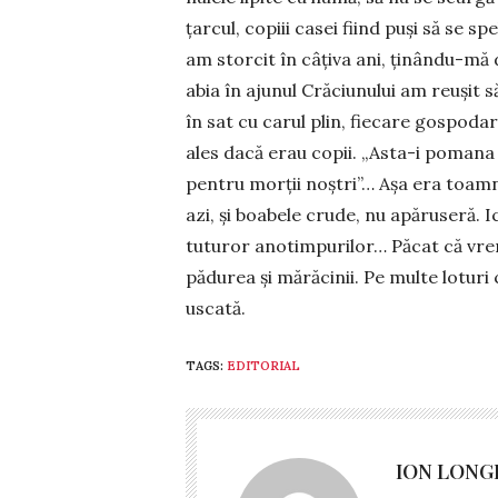
țarcul, copiii casei fiind puși să se sp
am storcit în câțiva ani, ținându-mă 
abia în ajunul Cră­ciu­nului am reușit
în sat cu carul plin, fiecare gospoda
ales dacă erau copii. „Asta-i pomana v
pentru morții noș­tri”… Așa era toamn
azi, și boabele crude, nu apăruseră. Ici,
tuturor anotim­pu­rilor… Păcat că vrem
pădurea și mărăcinii. Pe multe loturi
uscată.
TAGS:
EDITORIAL
ION LONG