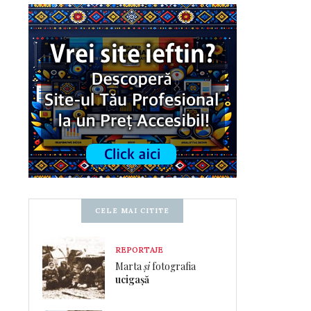
CELE MAI CITITE
REPORTAJE
Marta
și
fotografia
ucigașă