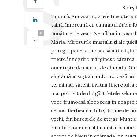
Sfârși
toamnă. Am vizitat, zilele trecute, sat
taină, împreună cu cumnatul Sabin Ro
jumătate de veac. Ne aflăm în casa de
0
Maria. Mi­ro­surile mustului și ale țuic
prin gropane, aduc acasă ultimii știu
fructe înnegrite măr­ginesc cărarea. P
amintește de culesul de altă­dată. Oam
săptămânii și știau unde lucrează lu
terminau, să­tenii invitau tineretul la
mai potrivit de drăgălit fetele. Glu­m
voce frumoasă slobozeau în noapte câ
serios: fierbea cartofi și boabe de por
vechi, din butoaiele de ste­jar. Munca
râsetele inundau ulița, mai ales când 
secret de băieți în grămada lor. Muzi