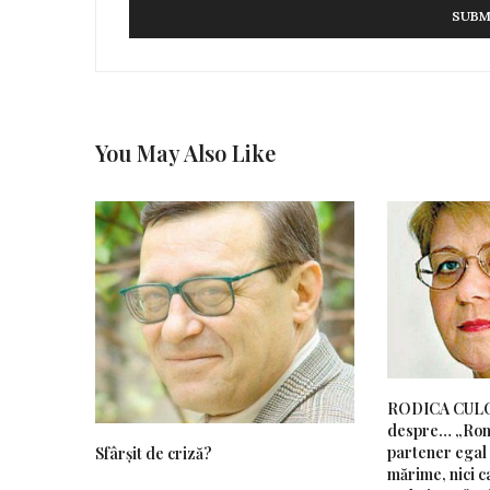
You May Also Like
RODICA CUL
despre… „Rom
partener egal 
Sfârșit de criză?
mărime, nici ca