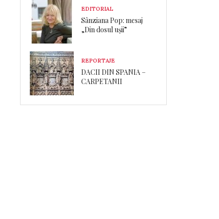
EDITORIAL
Sânziana Pop: mesaj
„Din dosul ușii”
REPORTAJE
DACII DIN SPANIA –
CARPETANII