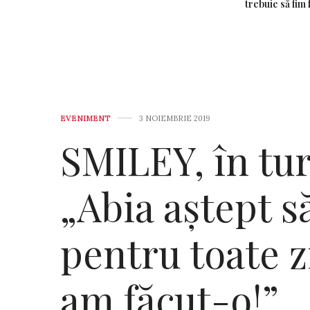
trebuie să fim 
EVENIMENT
3 NOIEMBRIE 2019
SMILEY, în tur
„Abia aştept s
pentru toate z
am făcut-o!”