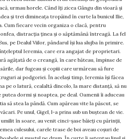
 clacă, urmau horele. Când îți zicea Gân­gu din vioară și
dea și trei dimi­neața tropăind în curte la bunicul Ilie,
eșa. Cum fiecare vecin organiza o cla­că, pentru
nfea, dis­tracția ținea și o săptămână întreagă. La fel
us, pe Dealul Viilor, pândarul își lua slujba în primire.
nțeleptul Ieremia, care era angajat de pro­prie­tari.
ură agățată de o creangă, în care băteau, împinse de
sările, dar fugeau și copiii care urmă­reau să fure
ruguri ai podgoriei. În același timp, Ieremia își făcea
a pe o latură, cealaltă dincolo, la mare distanță, să nu
ele putea dormi și noaptea, pe deal. Oamenii îi aduceau
ia să stea la pândă. Cum apăreau vite la păscut, se
văcari. Pe unul, Gigel, l-a prins sub un buștean de vie.
umilit în soare, au venit cinci-șase băieți cu părinții,
vremea culesului, ca­rele trase de boi aveau coșuri de
boabele și mustul pe drum. În curte îi aș­teptau linul și