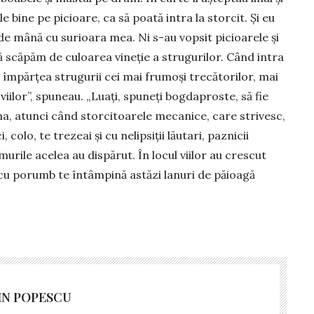
ele bine pe picioare, ca să poată intra la storcit. Și eu
de mână cu surioara mea. Ni s-au vopsit picioarele și
 să scăpăm de culoarea vineție a strugu­rilor. Când intra
r împărțea strugurii cei mai frumoși trecătorilor, mai
iilor”, spuneau. „Lu­ați, spuneți bogdaproste, să fie
a, atunci când storcitoarele me­canice, care strivesc,
 colo, te tre­zeai și cu nelipsiții lăutari, paznicii
urile acelea au dispărut. În locul viilor au crescut
 cu porumb te întâmpină astăzi lanuri de păioagă
IN POPESCU