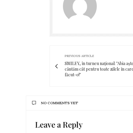
PREVIOUS ARTICLE
SMILEY, în turneu național: "Abia aşt
cântăm cât pentru toate zilele în ca
făcut-o!"
NO COMMENTS YET
Leave a Reply