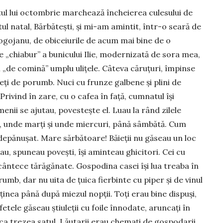
tul lui octombrie marchează încheierea cule­su­lui de
ul natal, Băr­bă­tești, și mi-am amintit, într-o seară de
gojanu, de obiceiurile de acum mai bine de o
 „chia­bur” a bunicului Ilie, modernizată de sora mea,
ii „de co­mină” umplu ulițele. Câteva căruțuri, îm­pinse
leți de porumb. Nuci cu frunze galbene și plini de
rivind în zare, cu o cafea în față, cumnatul își
enii se ajutau, povestește el. Luau la rând zilele
ni, unde marți și unde miercuri, până sâmbătă. Cum
 depănușat. Ma­re sărbătoare! Bă­ieții nu găseau un loc
eau, spuneau povești, își aminteau ghicitori. Cei cu
n­tece tărăgănate. Gos­podina casei își lua treaba în
umb, dar nu uita de țuica fier­binte cu piper și de vinul
 ținea până după miezul nopții. Toți erau bine dispuși,
fetele găseau știuleții cu foile înnodate, aruncați în
ca trezea satul. Lăutarii erau chemați de gospodarii