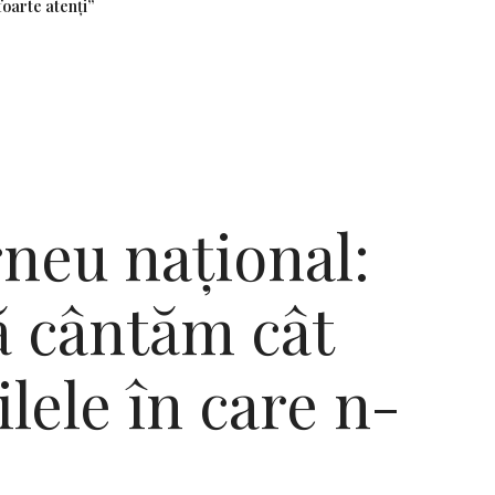
foarte atenți”
neu național:
ă cântăm cât
ilele în care n-