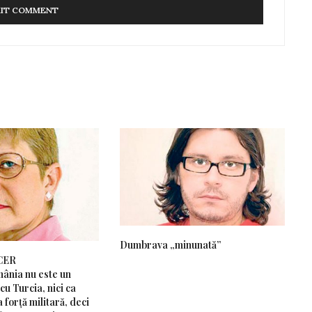
Dumbrava „minunată”
CER
ânia nu este un
cu Turcia, nici ca
 forță militară, deci