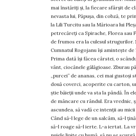
mai înstăriți și, la fiecare sfârșit de
nevasta lui, Păpușa, din cobză, te prin
la Lili Turcitu sau la Mărioara lui Pl
petrecăreți ca Spirache, Florea sau Fo
de frumos era la culesul strugurilor. S
Cumnatul Rogojanu își amin­­tește de î
Prima dată își făcea cârstei, o scând
vânt, ciocănele gă­lă­gioase. Zburau pă
„purcei” de ananas, cei mai gustoși st
două co­verci, acoperite cu carton, un
știe băieții unde va sta la pândă. În 
de mâncare cu rândul. Era vrednic, șt
ascundea, să vadă ce intenții au micii 
Când să-l lege de un salcâm, să-l țină 
să-l roage să-l ierte. L-a iertat. La 
nuiele lipite cu humă, să nu se scurgă 