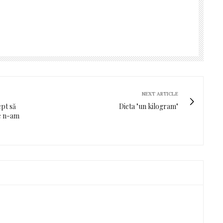
NEXT ARTICLE
ept să
Dieta "un kilogram"
re n-am