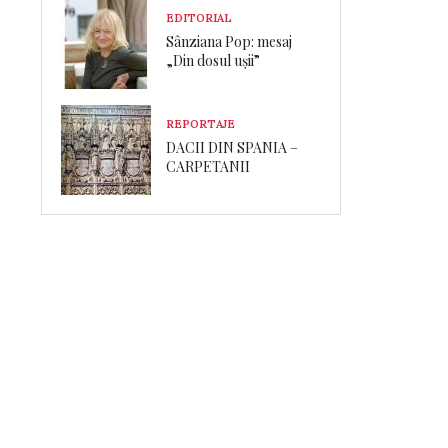
EDITORIAL
Sânziana Pop: mesaj
„Din dosul ușii”
REPORTAJE
DACII DIN SPANIA –
CARPETANII