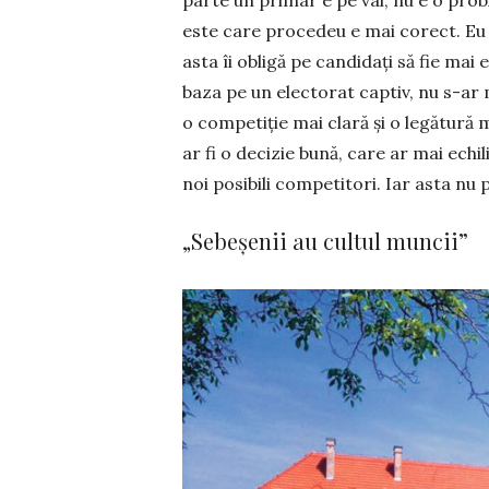
parte un primar e pe val, nu e o prob
este care procedeu e mai corect. Eu 
asta îi obligă pe candidați să fie mai 
baza pe un electorat captiv, nu s-ar m
o com­pe­tiție mai clară și o legătură 
ar fi o decizie bună, care ar mai echil
noi posibili competitori. Iar asta nu 
„Sebeșenii au cultul muncii”