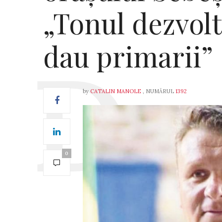
„Tonul dezvolt
dau primarii”
by
CATALIN MANOLE
, NUMĂRUL
1392
0