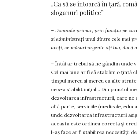
„Ca să se întoarcă în țară, rom
sloganuri politice”
– Domnule primar, prin funcția pe care o
și administrați unul dintre cele mai pr
aveți, ce măsuri urgente ați lua, dacă 
– Întâi ar trebui să ne gândim unde 
Cel mai bine ar fi să stabilim o țintă 
timpul mereu și mereu cu alte strateg
ce s-a stabilit inițial… Din punctul me
dezvoltarea infrastructurii, care ne
altă parte, serviciile (medicale, educ
unde dezvoltarea infrastructurii asi­
aceas­ta este ordinea corectă și cred c
l-aș face ar fi stabilirea nece­sității