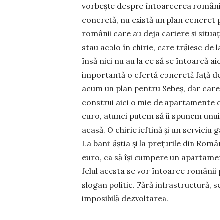
vor­bește despre întoarcerea ro­mâ­nil
concre­tă, nu există un plan concret 
ro­mânii care au deja ca­riere și situa
stau acolo în chirie, ca­re trăiesc de l
însă nici nu au la ce să se întoarcă a
importantă o ofertă con­cretă față de
acum un plan pentru Sebeș, dar care s
construi aici o mie de apartamente d
euro, atunci putem să îi spu­nem unui 
acasă. O chirie ieftină și un serviciu 
La banii ăștia și la prețurile din Rom
euro, ca să își cumpere un apartament,
felul acesta se vor întoarce românii p
slogan politic. Fără infrastructură, 
imposibilă dez­vol­tarea.