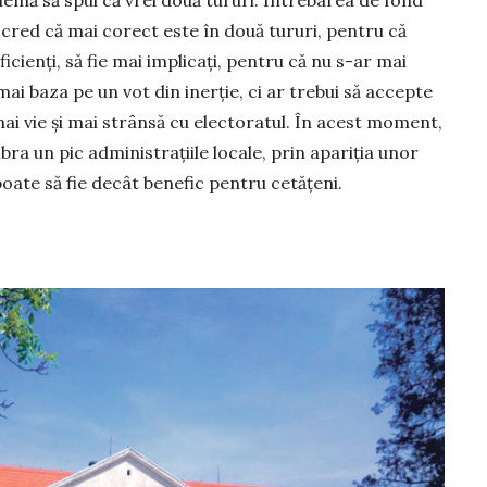
lemă să spui că vrei două tururi. Întrebarea de fond
cred că mai corect este în două tururi, pentru că
eficienți, să fie mai implicați, pentru că nu s-ar mai
ai baza pe un vot din inerție, ci ar trebui să accepte
mai vie și mai strânsă cu elec­toratul. În acest mo­ment,
ibra un pic administrațiile locale, prin apariția unor
poate să fie decât benefic pentru cetățeni.