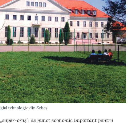
giul tehnologic din Sebeș
de „super-oraș”, de punct eco­nomic impor­tant pentru