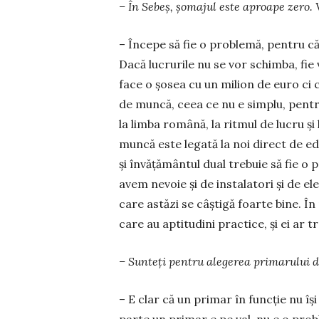
– În Sebeș, șomajul este aproape zero. 
– Începe să fie o problemă, pentru că
Dacă lu­crurile nu se vor schimba, fie
face o șosea cu un milion de euro ci 
de muncă, ceea ce nu e simplu, pentru
la limba română, la ritmul de lucru și 
muncă este legată la noi direct de e
și învățământul dual trebuie să fie o 
avem nevoie și de instalatori și de el
care astăzi se câștigă foarte bine. În
care au aptitudini practice, și ei ar t
– Sunteți pentru alegerea primarului d
– E clar că un primar în funcție nu îș