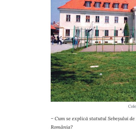
Cole
– Cum se ex­plică statutul Se­be­șului 
Româ­nia?