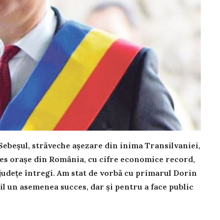
e­be­șul, străveche așezare din inima Tran­sil­vaniei,
es orașe din România, cu cifre economice re­cord,
județe întregi. Am stat de vorbă cu primarul Dorin
il un asemenea succes, dar și pentru a face public