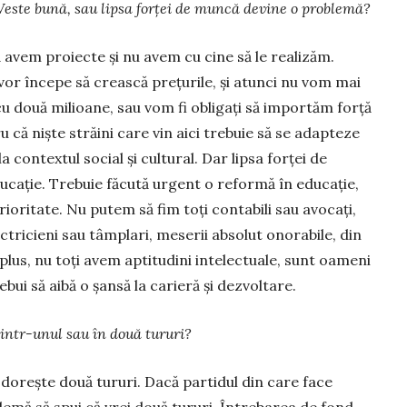
Veste bună, sau lipsa forței de muncă devine o pro­blemă?
 avem pro­iecte și nu avem cu cine să le realizăm.
 vor începe să crească prețurile, și atunci nu vom mai
cu două milioane, sau vom fi obligați să importăm forță
 că niște străini care vin aici trebuie să se adapteze
la contextul social și cultural. Dar lipsa forței de
ducație. Trebuie făcută urgent o reformă în educație,
prioritate. Nu putem să fim toți contabili sau avocați,
ectricieni sau tâmplari, meserii absolut onorabile, din
 plus, nu toți avem aptitudini intelectuale, sunt oameni
rebui să aibă o șansă la carieră și dezvoltare.
intr-unul sau în două tururi?
i dorește două tururi. Dacă partidul din care face