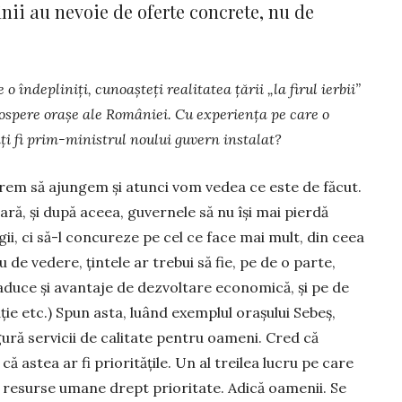
ânii au nevoie de oferte concrete, nu de
 îndepliniți, cunoașteți realitatea țării „la firul ierbii”
os­pere orașe ale României. Cu experiența pe care o
ați fi prim-ministrul noului guvern instalat?
vrem să ajungem și atunci vom vedea ce este de făcut.
clară, și după aceea, guvernele să nu își mai pierdă
ii, ci să-l concureze pe cel ce face mai mult, din ceea
u de vedere, țintele ar trebui să fie, pe de o parte,
 aduce și avantaje de dezvoltare economică, și pe de
ație etc.) Spun asta, luând exemplul orașului Sebeș,
gură servicii de calitate pen­tru oameni. Cred că
ă astea ar fi prioritățile. Un al treilea lucru pe care
 de resurse umane drept prio­ritate. Adică oamenii. Se