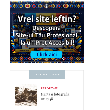
CELE MAI CITITE
REPORTAJE
Marta
și
fotografia
ucigașă