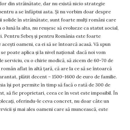
or din străinătate, dar nu există nicio strategie
pentru a se înfăptui asta. Și nu vorbim doar despre
ții solide în străinătate, sunt foar­te mulți români care
a o lună la alta, nu reușesc să evo­lueze ca statut so­cial,
ici. Pentru Sebeș și pentru România este foarte
 acești oa­meni, ca ei să se întoarcă acasă. Vă spun
e poate aplica și la nivel național: dacă noi vom
e serviciu, cu o chirie modică, să zicem de 60-70 de
român aflat în altă țară, că are la ce să se în­toarcă
ga­rantat, plătit decent – 1500-1600 de euro de fa­milie.
ânia își pot permite în timp să facă o rată de 300 de
 să fie proprietari, ceea ce în vest este imposibil. În
lecați, ofe­rin­du-le ceva concret, nu doar câte un
servicii și mai ales oameni care să muncească, este