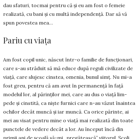
dau sfaturi, tocmai pentru că și eu am fost o femeie
realizată, cu bani și cu multă independență. Dar să vă
spun povestea mea…
Pariu cu viața
Am fost copil unic, născut într-o familie de funcționari,
care s-au străduit să mă educe după reguli civilizate de
viață, care slujesc cinstea, omenia, bunul simț. Nu mi-a
fost greu, pentru că am avut în permanență în față
modelul lor, al părinților mei, care au dus o viață lim­
pede și cinstită, ca niște furnici care n-au văzut înaintea
ochilor decât mun­că și iar muncă. Ca orice pă­rinte, ai
mei au visat pen­tru mine o viață mai realizată din toate
punc­tele de vedere decât a lor. Au început încă din
primii ani de școală să-mi „pregătească” vii­to­rul. Școli