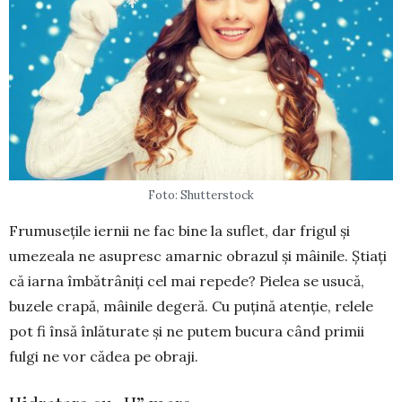
Foto: Shutterstock
Frumusețile iernii ne fac bine la suflet, dar frigul și
umezeala ne asupresc amarnic obrazul și mâi­nile. Știați
că iarna îmbătrâniți cel mai repede? Pielea se usucă,
buzele cra­pă, mâinile degeră. Cu puțină atenție, relele
pot fi însă înlăturate și ne pu­tem bucura când primii
fulgi ne vor cădea pe obraji.