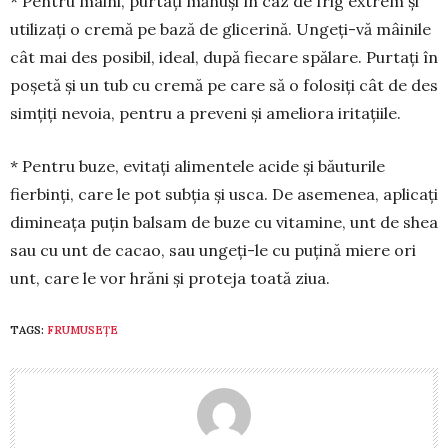
* Pentru mâini, purtați mănuși în caz de frig extrem și
utilizați o cremă pe bază de glicerină. Ungeți-vă mâi­nile
cât mai des posibil, ideal, după fiecare spălare. Purtaţi în
poşetă și un tub cu cremă pe care să o folosiţi cât de des
simţiţi nevoia, pentru a pre­veni și ameliora iritațiile.
* Pentru buze, evitați alimentele acide și băuturile
fierbinți, care le pot subția și usca. De asemenea, aplicați
dimineața puțin balsam de buze cu vitamine, unt de shea
sau cu unt de cacao, sau ungeți-le cu puțină miere ori
unt, care le vor hrăni și proteja toa­tă ziua.
TAGS:
FRUMUSEȚE