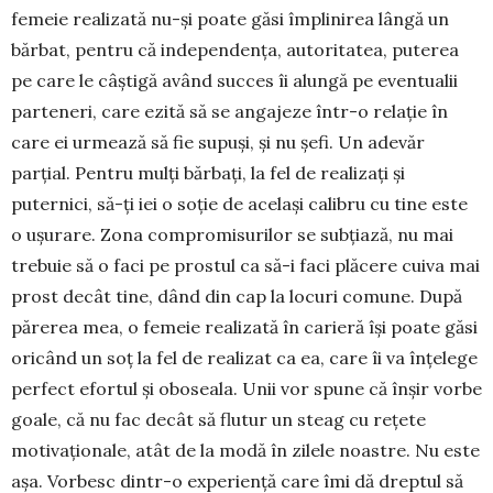
femeie realizată nu-și poate găsi împlinirea lângă un
bărbat, pentru că inde­pendența, autoritatea, puterea
pe care le câștigă având succes îi alungă pe eventualii
parteneri, care ezită să se angajeze într-o relație în
care ei urmează să fie supuși, și nu șefi. Un adevăr
parțial. Pentru mulți bărbați, la fel de realizați și
puternici, să-ți iei o soție de același calibru cu tine este
o ușurare. Zona compromisurilor se subțiază, nu mai
trebuie să o faci pe prostul ca să-i faci plăcere cuiva mai
prost decât tine, dând din cap la locuri comune. După
părerea mea, o femeie realizată în carieră își poate găsi
oricând un soț la fel de realizat ca ea, care îi va înțelege
perfect efortul și oboseala. Unii vor spune că înșir vorbe
goale, că nu fac decât să flutur un steag cu rețete
motivaționale, atât de la modă în zilele noastre. Nu este
așa. Vorbesc dintr-o experiență care îmi dă dreptul să