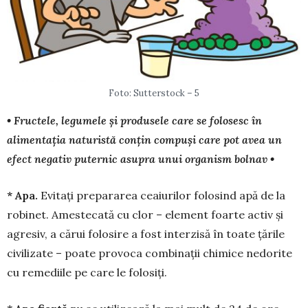
Foto: Sutterstock – 5
• Fructele, legumele și produsele care se folosesc în
alimentația naturistă conțin compuși care pot avea un
efect negativ puternic asupra unui organism bolnav •
* Apa.
Evitați prepararea ceaiurilor folosind apă de la
robinet. Amestecată cu clor – element foarte activ și
agresiv, a cărui folosire a fost inter­zisă în toate țările
civilizate – poate provoca com­binații chimice nedorite
cu remediile pe care le fo­losiți.