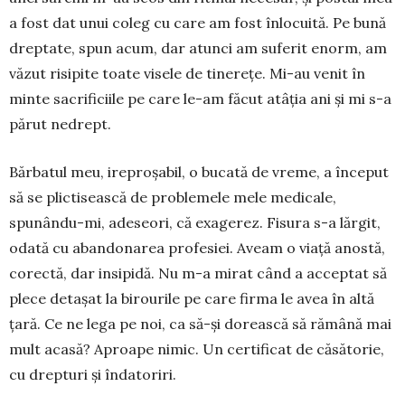
a fost dat unui coleg cu care am fost înlo­cuită. Pe bună
drep­tate, spun acum, dar atunci am suferit enorm, am
văzut risipite toate visele de tinerețe. Mi-au venit în
minte sa­crificiile pe care le-am făcut atâția ani și mi s-a
părut ne­drept.
Bărbatul meu, ireproșabil, o bucată de vreme, a început
să se plictisească de problemele mele medicale,
spunându-mi, adeseori, că exagerez. Fisura s-a lărgit,
odată cu abandonarea profesiei. Aveam o viață anostă,
corectă, dar insipidă. Nu m-a mirat când a acceptat să
plece detașat la birourile pe care firma le avea în altă
țară. Ce ne lega pe noi, ca să-și dorească să rămână mai
mult acasă? Aproape nimic. Un certificat de că­sătorie,
cu drepturi și îndatoriri.