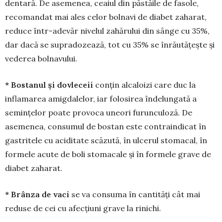
dentară. De asemenea, ceaiul din păstăile de fasole,
recomandat mai ales celor bolnavi de diabet zaharat,
reduce într-adevăr nivelul zahărului din sânge cu 35%,
dar dacă se supradozează, tot cu 35% se înrăutățește și
vederea bolnavului.
* Bostanul și dovleceii
conțin alcaloizi care duc la
inflamarea amigdalelor, iar folosirea înde­lungată a
semințelor poate provoca uneori furunculoză. De
asemenea, con­sumul de bostan este con­traindicat în
gastritele cu aciditate scăzută, în ulce­rul stomacal, în
formele acute de boli stomacale și în formele grave de
diabet zaharat.
* Brânza de vaci
se va consuma în cantități cât mai
reduse de cei cu afecțiuni grave la rinichi.