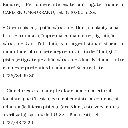
Bucu­rești. Per­soanele inte­resate sunt rugate să sune la
CAR­MEN UNGUREANU, tel. 0730/00.51.88.
– Ofer o pisicuță pui în vârstă de 6 luni, cu blănița albă,
foarte frumoasă, împreună cu mămica ei, tigrată, în
vârstă de 3 ani. Totodată, caut urgent stăpâni și pentru
un motănel alb cu pete negre, în vârstă de 7 luni, și 2
pisicuțe tigrate pe alb în vârstă de 5 luni. Niciunul dintre
ei nu este pretențios la mâncare! București, tel.
0736/84.39.80
– Cine dorește s-o adop­te (doar pentru interiorul
locuinței!) pe Cireșica, cea mai cuminte, afec­tuoasă și
educată (la litieră) pisicuță (are 5 luni, este vaccinată și
sterilizată), să sune la LUIZA – Bucu­rești, tel.
0737/46.73.20.