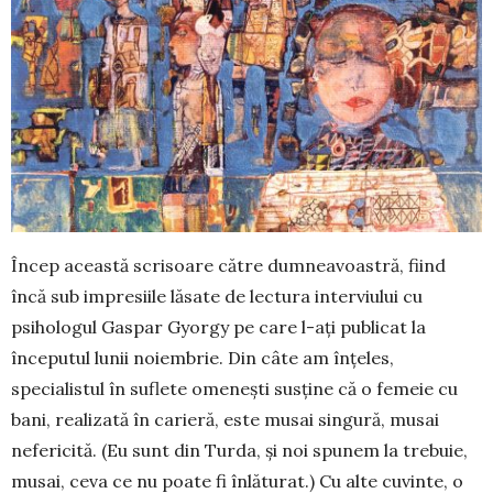
Încep această scrisoare către dumnea­voastră, fiind
încă sub impresiile lăsate de lectura interviului cu
psihologul Gaspar Gyorgy pe care l-ați publicat la
începutul lunii noiembrie. Din câte am înțeles,
specialistul în suflete omenești susține că o femeie cu
bani, realizată în carieră, este musai singură, musai
nefericită. (Eu sunt din Turda, și noi spunem la trebuie,
musai, ceva ce nu poate fi înlăturat.) Cu alte cuvinte, o