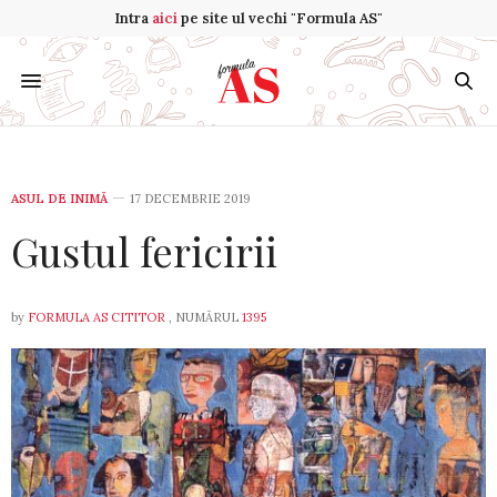
Intra
aici
pe site ul vechi "Formula AS"
ASUL DE INIMĂ
17 DECEMBRIE 2019
Gustul fericirii
by
FORMULA AS CITITOR
, NUMĂRUL
1395