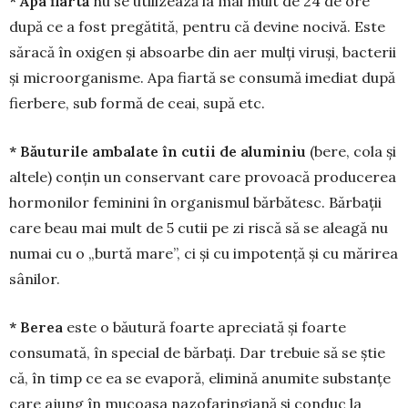
* Apa fiartă
nu se utilizează la mai mult de 24 de ore
după ce a fost pregătită, pentru că devine nocivă. Este
săracă în oxigen și absoarbe din aer mulți viruși, bacterii
și microorganisme. Apa fiartă se consumă imediat după
fierbere, sub formă de ceai, supă etc.
* Băuturile ambalate în cutii de alumi­niu
(bere, cola și
altele) conțin un conservant care provoacă producerea
hormonilor feminini în orga­nismul bărbătesc. Bărbații
care beau mai mult de 5 cutii pe zi riscă să se aleagă nu
numai cu o „burtă mare”, ci și cu impotență și cu mărirea
sânilor.
* Berea
este o băutură foarte apreciată și foarte
consumată, în special de bărbați. Dar trebuie să se știe
că, în timp ce ea se evaporă, elimină anumite substanțe
care ajung în mucoasa nazofaringiană și conduc la