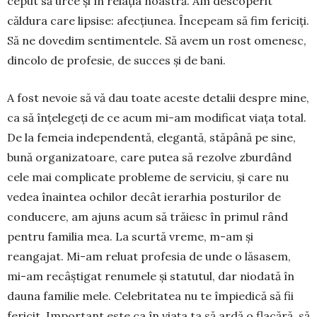
ceput să urce și în relația noastră. Am descoperit
căldura care lipsise: afecțiunea. Începeam să fim fericiți.
Să ne dovedim senti­mentele. Să avem un rost ome­nesc,
dincolo de profesie, de succes și de bani.
A fost nevoie să vă dau toate aceste detalii despre mine,
ca să înțelegeți de ce acum mi-am modificat viața total.
De la femeia independentă, elegantă, stăpână pe sine,
bună organizatoare, care putea să rezolve zburdând
cele mai com­plicate probleme de serviciu, și care nu
vedea înaintea ochilor decât ierarhia posturilor de
conducere, am ajuns acum să trăiesc în primul rând
pentru familia mea. La scurtă vreme, m-am și
reangajat. Mi-am reluat profesia de unde o lăsasem,
mi-am recâștigat renumele și statutul, dar niodată în
dauna familie mele. Cele­britatea nu te împiedică să fii
fericit. Important este ca în viața ta să ardă o flacără, să