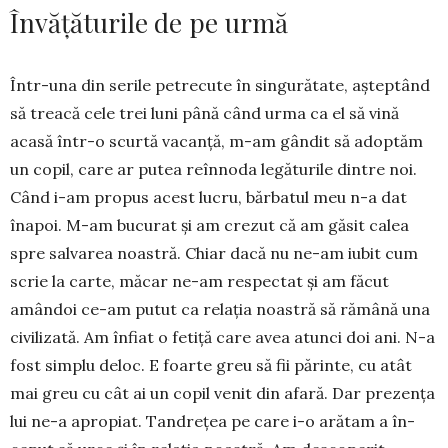
Învățăturile de pe urmă
Într-una din serile petrecute în singurătate, așteptând
să treacă cele trei luni până când urma ca el să vină
acasă într-o scurtă vacanță, m-am gândit să adoptăm
un copil, care ar putea reînnoda legăturile dintre noi.
Când i-am propus acest lucru, bărbatul meu n-a dat
înapoi. M-am bucurat și am crezut că am găsit calea
spre salvarea noastră. Chiar dacă nu ne-am iubit cum
scrie la carte, măcar ne-am respectat și am făcut
amândoi ce-am putut ca relația noastră să rămână una
civilizată. Am înfiat o fetiță care avea atunci doi ani. N-a
fost simplu deloc. E foarte greu să fii părinte, cu atât
mai greu cu cât ai un copil venit din afară. Dar prezența
lui ne-a apropiat. Tandrețea pe care i-o arătam a în­