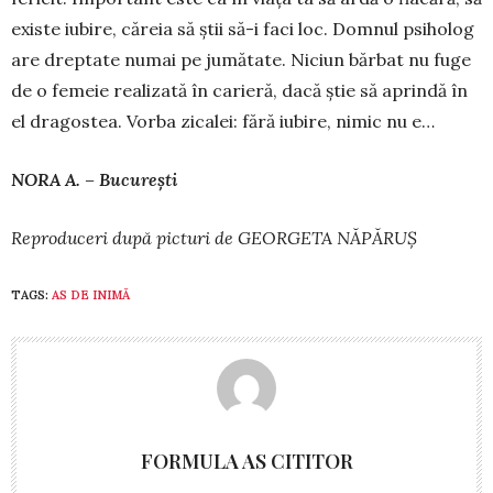
existe iu­bire, căreia să știi să-i faci loc. Domnul psi­holog
are dreptate numai pe jumătate. Niciun bărbat nu fuge
de o femeie realizată în carieră, dacă știe să aprindă în
el dragostea. Vorba zicalei: fără iubire, nimic nu e…
NORA A. – București
Reproduceri după picturi de GEORGETA NĂPĂRUȘ
TAGS:
AS DE INIMĂ
FORMULA AS CITITOR