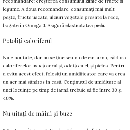
recomandare: creș­terea consumului zilnic de fructe și
legume. A doua recomandare: consu­mați mai mult
pește, fructe uscate, uleiuri vegetale presate la rece,
bo­ga­te în Omega 3. Asigură elasticitatea pielii.
Potoliți caloriferul
Nu e noutate, dar nu se ține seama de ea: iarna, căldura
caloriferelor usu­că aerul și, odată cu el, și pielea. Pentru
a evita acest efect, folosiți un umidificator care va crea
un aer mai sănătos în casă. Conținutul de umi­ditate al
unei locuințe pe timp de iar­nă trebuie să fie între 30 și
40%.
Nu uitați de mâini și buze