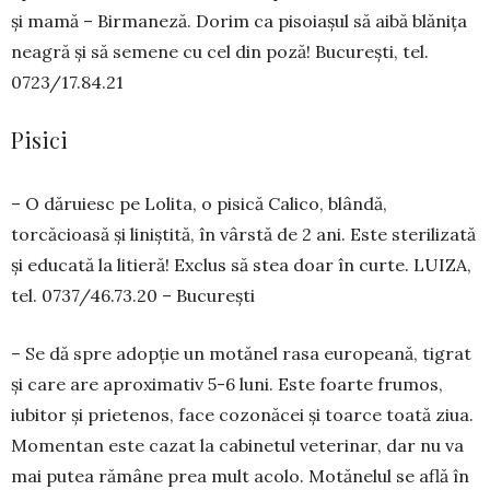
și ma­­mă – Bir­maneză. Do­rim ca piso­ia­șul să aibă blănița
nea­gră și să se­mene cu cel din poză! Bucu­rești, tel.
0723/17.84.21
Pisici
– O dăruiesc pe Lolita, o pisică Calico, blân­dă,
torcăcioasă și liniștită, în vârstă de 2 ani. Este sterilizată
și educată la litieră! Exclus să stea doar în curte. LUIZA,
tel. 0737/46.73.20 – Bucu­rești
– Se dă spre adopție un motănel rasa eu­ro­peană, tigrat
și care are aproximativ 5-6 luni. Este foarte frumos,
iubitor și prie­tenos, face co­zonăcei și toarce toată ziua.
Mo­men­tan este cazat la ca­binetul vete­rinar, dar nu va
mai pu­tea rămâne prea mult acolo. Motă­ne­lul se află în