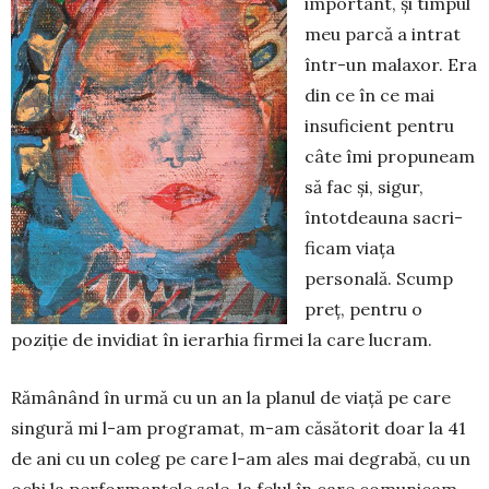
important, și timpul
meu parcă a intrat
într-un malaxor. Era
din ce în ce mai
insuficient pentru
câte îmi propuneam
să fac și, sigur,
întot­deauna sa­cri­
ficam viața
personală. Scump
preț, pentru o
poziție de invidiat în ierarhia firmei la care lu­cram.
Rămânând în urmă cu un an la planul de viață pe care
singură mi l-am programat, m-am căsătorit doar la 41
de ani cu un coleg pe care l-am ales mai degrabă, cu un