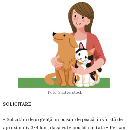
Foto: Shutterstock
SOLICITARE
– Solicităm de ur­gen­ță un puișor de pi­sică, în vârstă de
apro­ximativ 3-4 luni, dacă este po­sibil din tată – Persan