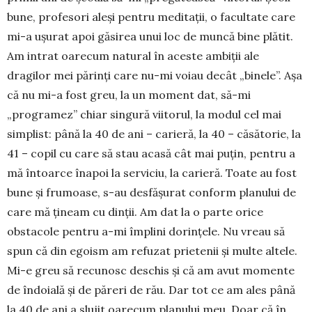
bune, pro­fesori aleși pentru me­ditații, o facultate care
mi-a ușurat apoi găsirea unui loc de muncă bine plătit.
Am intrat oarecum natural în aceste ambiții ale
dragilor mei părinți care nu-mi voiau decât „binele”. Așa
că nu mi-a fost greu, la un moment dat, să-mi
„programez” chiar singură viitorul, la modul cel mai
simplist: până la 40 de ani – carieră, la 40 – căsătorie, la
41 – copil cu care să stau acasă cât mai puțin, pentru a
mă întoarce înapoi la serviciu, la ca­rieră. Toate au fost
bune și frumoase, s-au des­fășurat conform planului de
care mă țineam cu dinții. Am dat la o parte orice
obstacole pentru a-mi împlini dorințele. Nu vreau să
spun că din egoism am refuzat prietenii și multe altele.
Mi-e greu să recunosc deschis și că am avut momente
de îndoială și de păreri de rău. Dar tot ce am ales până
la 40 de ani a slujit oarecum planului meu. Doar că în