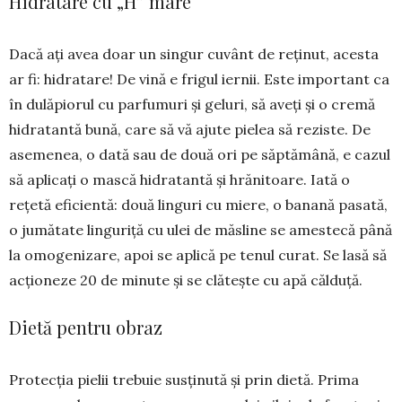
Hidratare cu „H” mare
Dacă ați avea doar un singur cuvânt de reținut, acesta
ar fi: hidra­tare! De vină e frigul iernii. Este important ca
în dulăpiorul cu parf­umuri și geluri, să aveți și o cre­mă
hidratantă bună, care să vă ajute pie­lea să reziste. De
asemenea, o dată sau de două ori pe săptămână, e cazul
să aplicați o mască hidratantă și hră­nitoare. Iată o
rețetă eficientă: două linguri cu miere, o banană pa­sată,
o jumătate linguriță cu ulei de măsline se amestecă până
la omo­genizare, apoi se aplică pe tenul cu­rat. Se lasă să
acționeze 20 de minute și se clă­tește cu apă călduță.
Dietă pentru obraz
Protecția pielii trebuie susținută și prin dietă. Prima