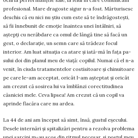
ochi la perfor­manțele sale, la felul în care comunicam
profe­sional. Mare dragoste sigur n-a fost. Mărturisesc
deschis că eu nici nu știu cum este să te îndrăgostești,
să fii înnebunit de emoție înaintea unei întâlniri, să
aștepți cu nerăbdare ca omul de lângă ti­ne să facă un
gest, o declarație, un semn care să trădeze fo­cul
interior. Am luat si­tuația ca atare și iată-mă în fața pa­
sului doi din planul meu de viață: copi­lul. Numai că el n-a
venit, în ciuda tra­tamentelor cos­tisi­toare și chinuitoare
pe care le-am ac­cep­tat, ori­cât l-am aș­tep­tat și oricât
am crezut că sosirea lui va îmblânzi corec­ti­tu­di­nea
căsniciei mele. Ceva lipsea! Am cre­zut că un copil va
aprinde flacăra ca­re nu ardea.
La 44 de ani am început să simt, însă, gustul eșe­cului.
Desele internări și spitalizări pentru a re­zolva problema
unei sarcini m-au scos din ritmul necesar, și postul meu