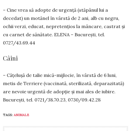
– Cine vrea să adopte de urgență (stăpânul lui a
decedat) un motănel în vârstă de 2 ani, alb cu negru,
ochii verzi, edu­cat, nepretențios la mâncare, castrat și
cu carnet de sănătate. ELENA – București, tel.
0727/43.69.44
Câini
– Cățelușă de talie mică-mijlocie, în vârstă de 6 luni,
metis de Terriere (vaccinată, steri­lizată, deparazitată)
are nevoie urgentă de adop­ție și mai ales de iubire.
București, tel. 0721/38.70.23, 0730/09.42.28
TAGS:
ANIMALE