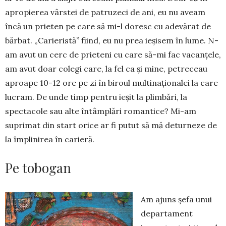
apro­pierea vârstei de patruzeci de ani, eu nu aveam
încă un prieten pe care să mi-l doresc cu adevărat de
băr­bat. „Carieristă” fiind, eu nu prea ieșisem în lume. N-
am avut un cerc de prieteni cu care să-mi fac va­canțele,
am avut doar colegi care, la fel ca și mine, petreceau
aproape 10-12 ore pe zi în biroul multi­na­ționalei la care
lucram. De unde timp pentru ieșit la plimbări, la
spectacole sau alte întâmplări ro­mantice? Mi-am
suprimat din start orice ar fi putut să mă de­turneze de
la împlinirea în carieră.
Pe tobogan
Am ajuns șefa unui
departament