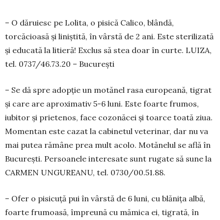
– O dăruiesc pe Lolita, o pisică Calico, blân­dă,
torcăcioasă și liniștită, în vârstă de 2 ani. Este sterilizată
și educată la litieră! Exclus să stea doar în curte. LUIZA,
tel. 0737/46.73.20 – Bucu­rești
– Se dă spre adopție un motănel rasa eu­ro­peană, tigrat
și care are aproximativ 5-6 luni. Este foarte frumos,
iubitor și prie­tenos, face co­zonăcei și toarce toată ziua.
Mo­men­tan este cazat la ca­binetul vete­rinar, dar nu va
mai pu­tea rămâne prea mult acolo. Motă­ne­lul se află în
Bucu­rești. Per­soanele inte­resate sunt rugate să sune la
CAR­MEN UNGUREANU, tel. 0730/00.51.88.
– Ofer o pisicuță pui în vârstă de 6 luni, cu blănița albă,
foarte frumoasă, împreună cu mămica ei, tigrată, în