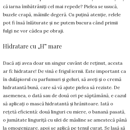
că iarna îmbătrâniți cel mai repede? Pielea se usucă,
buzele cra­pă, mâinile degeră. Cu puțină atenție, relele
pot fi însă înlăturate și ne pu­tem bucura când primii
fulgi ne vor cădea pe obraji.
Hidratare cu „H” mare
Dacă ați avea doar un singur cuvânt de reținut, acesta
ar fi: hidra­tare! De vină e frigul iernii. Este important ca
în dulăpiorul cu parf­umuri și geluri, să aveți și o cre­mă
hidratantă bună, care să vă ajute pie­lea să reziste. De
asemenea, o dată sau de două ori pe săptămână, e cazul
să aplicați o mască hidratantă și hră­nitoare. Iată o
rețetă eficientă: două linguri cu miere, o banană pa­sată,
o jumătate linguriță cu ulei de măsline se amestecă până
la omo­genizare, apoi se aplică pe tenul cu­rat. Se lasă să