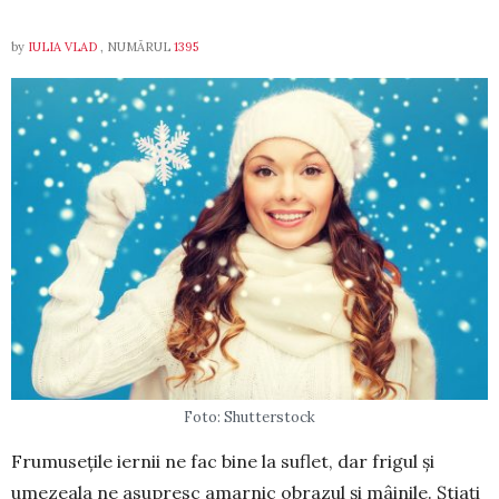
by
IULIA VLAD
, NUMĂRUL
1395
Foto: Shutterstock
Frumusețile iernii ne fac bine la suflet, dar frigul și
umezeala ne asupresc amarnic obrazul și mâi­nile. Știați