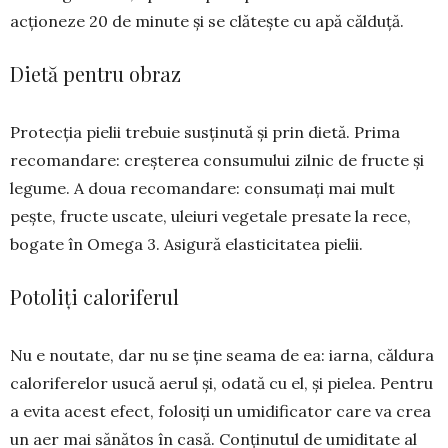
acționeze 20 de minute și se clă­tește cu apă călduță.
Dietă pentru obraz
Protecția pielii trebuie susținută și prin dietă. Prima
recomandare: creș­terea consumului zilnic de fructe și
legume. A doua recomandare: consu­mați mai mult
pește, fructe uscate, uleiuri vegetale presate la rece,
bo­ga­te în Omega 3. Asigură elasticitatea pielii.
Potoliți caloriferul
Nu e noutate, dar nu se ține seama de ea: iarna, căldura
caloriferelor usu­că aerul și, odată cu el, și pielea. Pentru
a evita acest efect, folosiți un umidificator care va crea
un aer mai sănătos în casă. Conținutul de umi­ditate al