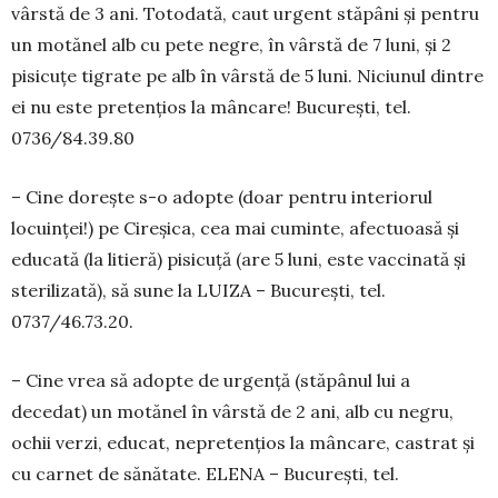
vârstă de 3 ani. Totodată, caut urgent stăpâni și pentru
un motănel alb cu pete negre, în vârstă de 7 luni, și 2
pisicuțe tigrate pe alb în vârstă de 5 luni. Niciunul dintre
ei nu este pretențios la mâncare! București, tel.
0736/84.39.80
– Cine dorește s-o adop­te (doar pentru interiorul
locuinței!) pe Cireșica, cea mai cuminte, afec­tuoasă și
educată (la litieră) pisicuță (are 5 luni, este vaccinată și
sterilizată), să sune la LUIZA – Bucu­rești, tel.
0737/46.73.20.
– Cine vrea să adopte de urgență (stăpânul lui a
decedat) un motănel în vârstă de 2 ani, alb cu negru,
ochii verzi, edu­cat, nepretențios la mâncare, castrat și
cu carnet de sănătate. ELENA – București, tel.