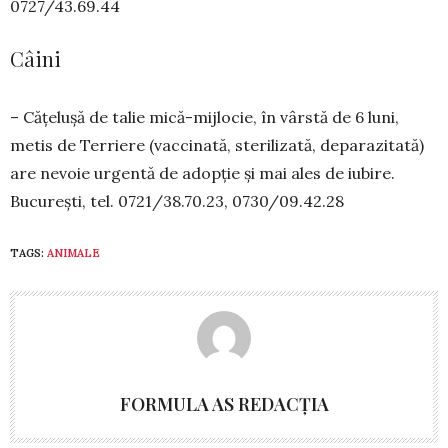
0727/43.69.44
Câini
– Cățelușă de talie mică-mijlocie, în vârstă de 6 luni,
metis de Terriere (vaccinată, steri­lizată, deparazitată)
are nevoie urgentă de adop­ție și mai ales de iubire.
București, tel. 0721/38.70.23, 0730/09.42.28
TAGS:
ANIMALE
FORMULA AS REDACȚIA