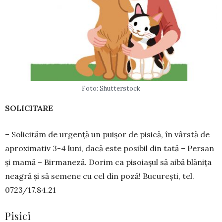
Foto: Shutterstock
SOLICITARE
– Solicităm de ur­gen­ță un puișor de pi­sică, în vârstă de
apro­ximativ 3-4 luni, dacă este po­sibil din tată – Persan
și ma­­mă – Bir­maneză. Do­rim ca piso­ia­șul să aibă blănița
nea­gră și să se­mene cu cel din poză! Bucu­rești, tel.
0723/17.84.21
Pisici