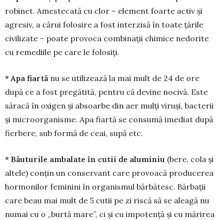
robinet. Amestecată cu clor – element foarte activ și
agresiv, a cărui folosire a fost inter­zisă în toate țările
civilizate – poate provoca com­binații chimice nedorite
cu remediile pe care le fo­losiți.
* Apa fiartă
nu se utilizează la mai mult de 24 de ore
după ce a fost pregătită, pentru că devine nocivă. Este
săracă în oxigen și absoarbe din aer mulți viruși, bacterii
și microorganisme. Apa fiartă se consumă imediat după
fierbere, sub formă de ceai, supă etc.
* Băuturile ambalate în cutii de alumi­niu
(bere, cola și
altele) conțin un conservant care provoacă producerea
hormonilor feminini în orga­nismul bărbătesc. Bărbații
care beau mai mult de 5 cutii pe zi riscă să se aleagă nu
numai cu o „burtă mare”, ci și cu impotență și cu mărirea