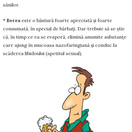
sânilor.
* Berea
este o băutură foarte apreciată și foarte
consumată, în special de bărbați. Dar trebuie să se știe
că, în timp ce ea se evaporă, elimină anumite substanțe
care ajung în mucoasa nazofaringiană și conduc la
scăderea libidoului (apetitul sexual).