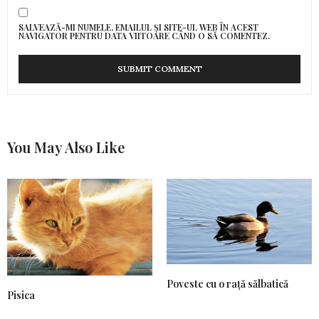
SALVEAZĂ-MI NUMELE, EMAILUL ȘI SITE-UL WEB ÎN ACEST
NAVIGATOR PENTRU DATA VIITOARE CÂND O SĂ COMENTEZ.
You May Also Like
Poveste cu o rață sălbatică
Pisica