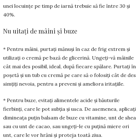
unei locuințe pe timp de iar­nă trebuie să fie între 30 și
40%.
Nu uitați de mâini și buze
* Pentru mâini, purtați mănuși în caz de frig extrem și
utilizați o cremă pe bază de glicerină. Ungeți-vă mâi­nile
cât mai des posibil, ideal, după fiecare spălare. Purtaţi în
poşetă și un tub cu cremă pe care să o folosiţi cât de des
simţiţi nevoia, pentru a pre­veni și ameliora iritațiile.
* Pentru buze, evitați alimentele acide și băuturile
fierbinți, care le pot subția și usca. De asemenea, aplicați
dimineața puțin balsam de buze cu vitamine, unt de shea
sau cu unt de cacao, sau ungeți-le cu puțină miere ori
unt, care le vor hrăni și proteja toa­tă ziua.