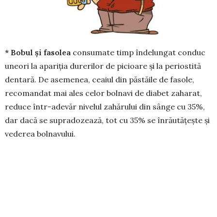
* Bobul și fasolea
consumate timp îndelungat conduc
uneori la apariția durerilor de picioare și la periostită
dentară. De asemenea, ceaiul din păstăile de fasole,
recomandat mai ales celor bolnavi de diabet zaharat,
reduce într-adevăr nivelul zahărului din sânge cu 35%,
dar dacă se supradozează, tot cu 35% se înrăutățește și
vederea bolnavului.
* Bostanul și dovleceii
conțin alcaloizi care duc la
inflamarea amigdalelor, iar folosirea înde­lungată a
semințelor poate provoca uneori furunculoză. De
asemenea, con­sumul de bostan este con­traindicat în
gastritele cu aciditate scăzută, în ulce­rul stomacal, în