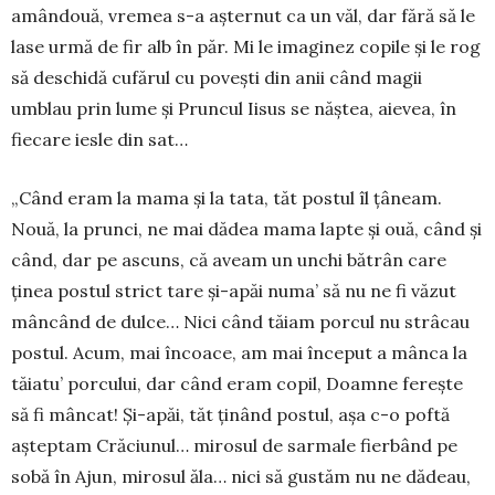
amândouă, vremea s-a așternut ca un văl, dar fără să le
lase urmă de fir alb în păr. Mi le imaginez copile și le rog
să deschidă cufărul cu povești din anii când magii
umblau prin lume și Prun­­cul Iisus se năștea, aievea, în
fiecare iesle din sat…
„Când eram la mama și la tata, tăt postul îl țâneam.
Nouă, la prunci, ne mai dădea mama lapte și ouă, când și
când, dar pe ascuns, că aveam un unchi bătrân care
ținea postul strict tare și-apăi numa’ să nu ne fi văzut
mâncând de dulce… Nici când tăiam porcul nu strâcau
postul. Acum, mai încoace, am mai început a mânca la
tăiatu’ porcului, dar când eram copil, Doamne ferește
să fi mâncat! Și-apăi, tăt ținând postul, așa c-o poftă
aștep­tam Crăciunul… mirosul de sarmale fierbând pe
sobă în Ajun, mirosul ăla… nici să gustăm nu ne dădeau,