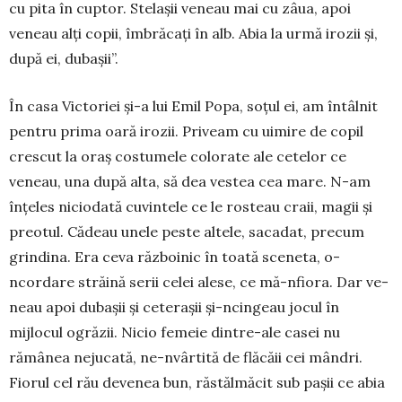
cu pita în cuptor. Stelașii veneau mai cu zâua, apoi
veneau alți copii, îmbrăcați în alb. Abia la urmă irozii și,
după ei, dubașii”.
În casa Victoriei și-a lui Emil Popa, so­țul ei, am întâlnit
pentru prima oară irozii. Priveam cu uimire de copil
crescut la oraș costumele colorate ale cetelor ce
veneau, una după alta, să dea vestea cea mare. N-am
înțeles niciodată cuvintele ce le ros­teau craii, magii și
preotul. Cădeau unele peste altele, sacadat, precum
grin­dina. Era ceva războinic în toată sceneta, o-
ncordare străi­nă serii celei alese, ce mă-nfio­­ra. Dar ve­
neau apoi dubașii și ceterașii și-ncingeau jocul în
mijlocul ogră­zii. Nicio femeie din­tre-ale casei nu
rămânea nejucată, ne-nvâr­tită de flăcăii cei mândri.
Fiorul cel rău de­venea bun, răstălmăcit sub pașii ce abia