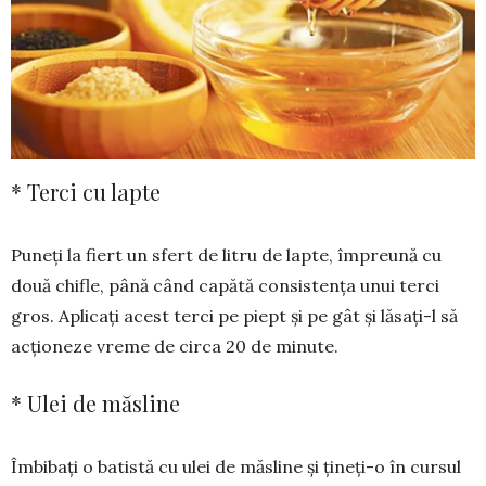
* Terci cu lapte
Puneți la fiert un sfert de litru de lapte, împre­ună cu
două chifle, până când capătă consistența unui terci
gros. Aplicați acest terci pe piept și pe gât și lăsați-l să
acționeze vreme de circa 20 de mi­nute.
* Ulei de măsline
Îmbibați o batistă cu ulei de măsline și țineți-o în cursul