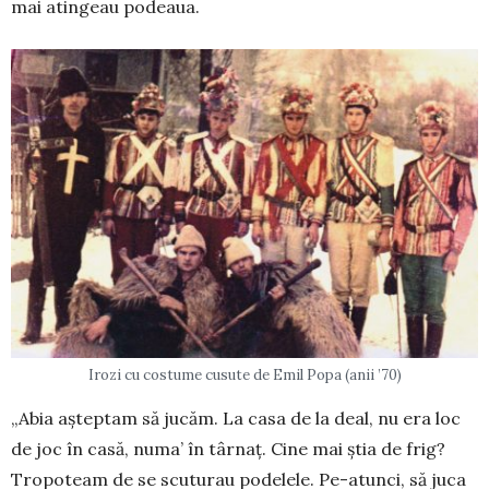
mai atingeau podeaua.
Irozi cu costume cusute de Emil Popa (anii ’70)
„Abia așteptam să jucăm. La casa de la deal, nu era loc
de joc în casă, numa’ în târnaț. Cine mai știa de frig?
Tropo­team de se scuturau podelele. Pe-atunci, să juca