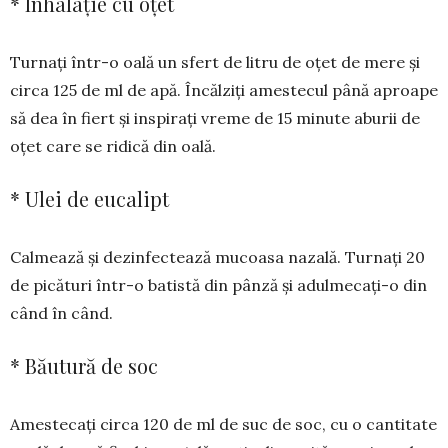
* Inhalație cu oțet
Turnați într-o oală un sfert de litru de oțet de mere și
circa 125 de ml de apă. Încălziți amestecul până aproape
să dea în fiert și inspirați vreme de 15 minute aburii de
oțet care se ridică din oală.
* Ulei de eucalipt
Calmează și dezinfectează mucoasa nazală. Turnați 20
de picături într-o batistă din pânză și adulmecați-o din
când în când.
* Băutură de soc
Amestecați circa 120 de ml de suc de soc, cu o cantitate