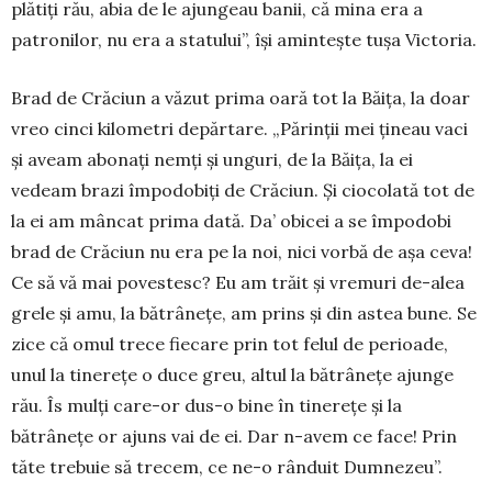
plătiți rău, abia de le ajungeau banii, că mina era a
patronilor, nu era a statului”, își amintește tușa Victoria.
Brad de Crăciun a văzut prima oară tot la Băița, la doar
vreo cinci kilometri depărtare. „Părinții mei țineau vaci
și aveam abonați nemți și unguri, de la Băița, la ei
vedeam brazi împodobiți de Crăciun. Și ciocolată tot de
la ei am mâncat prima dată. Da’ obicei a se împodobi
brad de Crăciun nu era pe la noi, nici vorbă de așa ceva!
Ce să vă mai povestesc? Eu am trăit și vremuri de-alea
grele și amu, la bătrânețe, am prins și din astea bune. Se
zice că omul trece fiecare prin tot felul de perioade,
unul la tinerețe o duce greu, altul la bătrânețe ajunge
rău. Îs mulți care-or dus-o bine în tinerețe și la
bătrânețe or ajuns vai de ei. Dar n-avem ce face! Prin
tăte trebuie să trecem, ce ne-o rânduit Dumnezeu”.