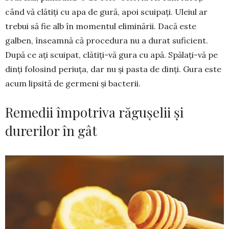
când vă clătiți cu apa de gură, apoi scuipați. Uleiul ar
trebui să fie alb în momentul eli­minării. Dacă este
galben, înseamnă că procedura nu a durat suficient.
După ce ați scuipat, clătiți-vă gura cu apă. Spălați-vă pe
dinți folosind periuța, dar nu și pasta de dinți. Gura este
acum lipsită de germeni și bacterii.
Remedii împotriva răgușelii și
durerilor în gât