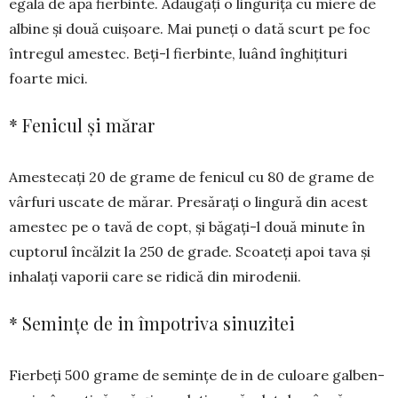
egală de apă fierbinte. Adăugați o lingu­riță cu miere de
albine și două cuișoare. Mai puneți o dată scurt pe foc
întregul amestec. Beți-l fier­binte, luând înghițituri
foarte mici.
* Fenicul și mărar
Amestecați 20 de grame de fenicul cu 80 de grame de
vârfuri uscate de mărar. Presărați o lin­gură din acest
amestec pe o tavă de copt, și băgați-l două minute în
cuptorul încălzit la 250 de grade. Scoateți apoi tava și
inhalați vaporii care se ridică din mirodenii.
* Semințe de in împotriva sinuzitei
Fierbeți 500 grame de semințe de in de culoare galben-