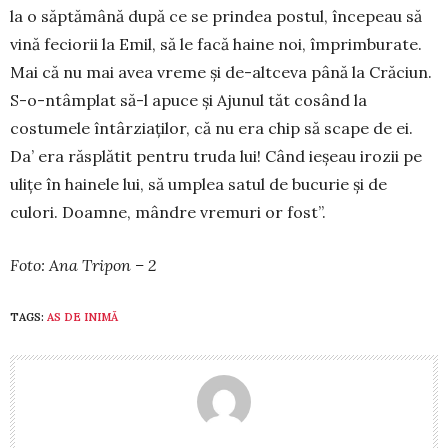
la o săptămână după ce se prindea postul, înce­peau să
vină feciorii la Emil, să le facă haine noi, împrimburate.
Mai că nu mai avea vreme și de-alt­ceva până la Crăciun.
S-o-ntâmplat să-l apuce și Ajunul tăt cosând la
costumele întârziaților, că nu era chip să scape de ei.
Da’ era răsplătit pentru truda lui! Când ieșeau irozii pe
ulițe în hainele lui, să umplea satul de bucurie și de
culori. Doamne, mândre vremuri or fost”.
Foto: Ana Tripon – 2
TAGS:
AS DE INIMĂ