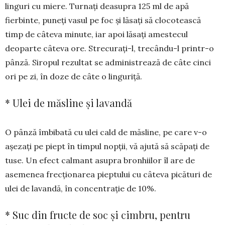
lin­­guri cu miere. Turnați dea­supra 125 ml de apă
fierbinte, puneți vasul pe foc și lăsați să clocotească
timp de câteva mi­nute, iar apoi lăsați amestecul
deoparte câteva ore. Strecurați-l, trecân­du-l printr-o
pânză. Siropul rezultat se adminis­trea­ză de câte cinci
ori pe zi, în doze de câte o linguriță.
* Ulei de măsline și lavandă
O pânză îmbibată cu ulei cald de măsline, pe care v-o
așezați pe piept în timpul nopții, vă ajută să scăpați de
tuse. Un efect calmant asupra bron­hiilor îl are de
asemenea frecționarea pieptului cu câteva picături de
ulei de lavandă, în concentrație de 10%.
* Suc din fructe de soc și cimbru, pentru