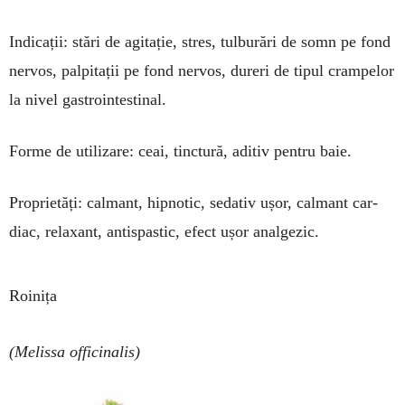
Indicații: stări de agitație, stres, tulburări de somn pe fond
nervos, palpitații pe fond nervos, dureri de tipul crampelor
la nivel gastro­intes­tinal.
Forme de utilizare: ceai, tinctură, aditiv pen­­tru baie.
Pro­prie­tăți: calmant, hipnotic, se­da­tiv ușor, cal­mant car­
diac, rela­xant, anti­spastic, efect ușor analgezic.
Roinița
(Melissa officinalis)