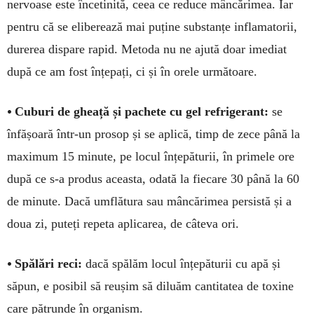
nervoase este încetinită, ceea ce reduce mâncărimea. Iar
pentru că se eliberează mai puține substanțe inflama­torii,
durerea dispare rapid. Metoda nu ne ajută doar imediat
după ce am fost înțepați, ci și în orele următoare.
•
Cuburi de gheață și pachete cu gel refrigerant:
se
înfășoară într-un prosop și se aplică, timp de zece până la
maximum 15 mi­nute, pe locul înțepăturii, în primele ore
după ce s-a produs aceasta, odată la fiecare 30 până la 60
de minute. Dacă umflă­tura sau mâncărimea persistă și a
doua zi, puteți repeta aplicarea, de câteva ori.
•
Spălări reci:
dacă spălăm locul înțepăturii cu apă și
săpun, e posibil să reu­șim să diluăm can­ti­tatea de toxine
care pătrun­de în organism.