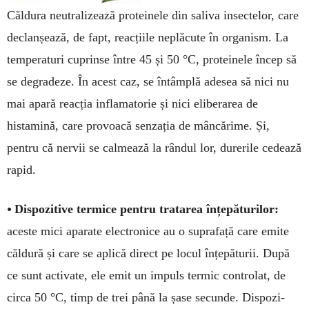
Căldura neutralizează proteinele din saliva insectelor, care
declanșează, de fapt, reacțiile neplăcute în organism. La
temperaturi cuprinse între 45 și 50 °C, proteinele încep să
se degradeze. În acest caz, se întâmplă adesea să nici nu
mai apară reacția inflamatorie și nici eliberarea de
histamină, care provoacă senzația de mâncărime. Și,
pentru că nervii se calmează la rândul lor, durerile cedează
rapid.
•
Dispozitive termice pentru tratarea înțepăturilor:
aceste mici aparate electronice au o suprafață care emite
căldură și care se aplică direct pe locul înțepăturii. După
ce sunt activate, ele emit un impuls termic controlat, de
circa 50 °C, timp de trei până la șase secunde. Dispo­zi­