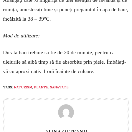
Adăugați câte ½ linguriță de ulei esențial de lavandă și de
roiniță, amestecați bine și puneți preparatul în apa de baie,
încălzită la 38 – 39°C.
Mod de utilizare:
Durata băii trebuie să fie de 20 de minute, pentru ca
uleiurile să aibă timp să fie absorbite prin piele. Îmbăiați-
vă cu aproximativ 1 oră îna­inte de culcare.
TAGS:
NATURISM
,
PLANTE
,
SANATATE
ALINA OLTEANU