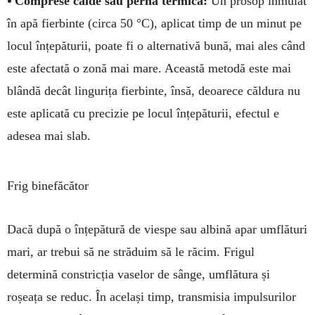
•
Comprese calde sau pernă termică:
Un prosop înmuiat
în apă fierbinte (circa 50 °C), aplicat timp de un minut pe
locul înțepăturii, poate fi o alternativă bună, mai ales când
este afectată o zonă mai mare. Această metodă este mai
blândă decât lingurița fierbinte, însă, deoarece căldura nu
este aplicată cu precizie pe locul înțepăturii, efectul e
adesea mai slab.
Frig binefăcător
Dacă după o înțepătură de viespe sau albină apar umflături
mari, ar trebui să ne străduim să le răcim. Frigul
determină constricția vaselor de sânge, umflătura și
roșeața se reduc. În același timp, transmisia impulsurilor