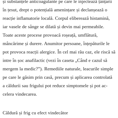
și substan­țele anticoagulante pe care le injectează țânțarii
în țesut, drept o potențială amenințare și declan­șează o
reacție inflamatorie locală. Corpul elibe­rează histamină,
iar vasele de sânge se dilată și devin mai permeabile.
Toate aceste procese pro­voacă roșeață, umflătură,
mâncărime și durere. Anumitor persoane, înțepăturile le
pot provoca reacții alergice. În cel mai rău caz, ele riscă să
intre în șoc anafilactic (vezi în caseta „Când e cazul să
mergem la medic?”). Remediile na­turale, leacurile simple
pe care le găsim prin casă, precum și aplicarea controlată
a căldurii sau frigului pot reduce simptomele și pot ac­
celera vindecarea.
Căldură și frig cu efect vindecător