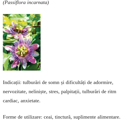
(Passiflora incarnata)
Indicații: tulburări de somn și difi­cultăți de adormire,
nervozitate, neliniș­te, stres, palpitații, tulburări de ritm
car­diac, anxietate.
Forme de utilizare: ceai, tinctu­ră, su­plimente alimentare.