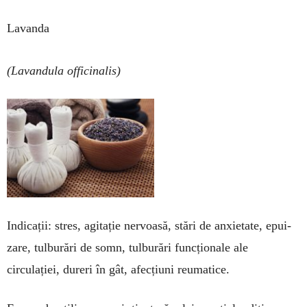
Lavanda
(Lavandula officinalis)
Indicații: stres, a­gi­­tație nervoasă, stări de anxietate, epu­i­­
za­re, tulburări de somn, tulburări funcționale ale
circulației, dureri în gât, afecțiuni reu­matice.