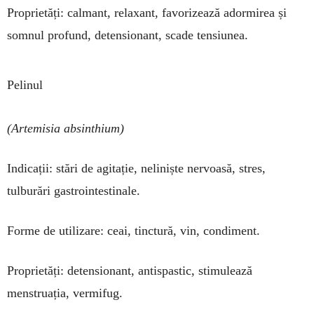
Proprietăți: calmant, relaxant, fa­vo­rizează adormirea și
somnul profund, detensionant, scade tensiunea.
Pelinul
(Artemisia absinthium)
Indicații: stări de agitație, neliniște nervoasă, stres,
tulburări gastroin­tes­tinale.
Forme de utilizare: ceai, tinctură, vin, condiment.
Proprietăți: detensionant, antispastic, stimulează
menstruația, ver­mifug.