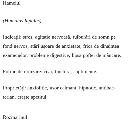
Hameiul
(Humulus lupulus)
Indicații: stres, agi­tație nervoasă, tulburări de somn pe
fond nervos, stări ușoare de anxietate, frica de dinaintea
examenelor, probleme digestive, lipsa poftei de mâncare.
Forme de utilizare: ceai, tinctură, suplimente.
Proprietăți: anxiolitic, ușor calmant, hipnotic, anti­bac­
terian, crește apetitul.
Rozmarinul