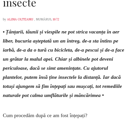
insecte
by
ALINA OLTEANU
, NUMĂRUL
1672
•
Țânțarii, tăunii și viespile ne pot strica vacanța în aer
liber, bucu­ria așteptată un an întreg, de-a sta întins pe
iarbă, de-a da o tură cu bicicleta, de-a pescui și de-a face
un grătar la malul apei. Chiar și al­binele pot deveni
periculoase, dacă se simt amenințate. Cu aju­torul
plantelor, putem însă ține insectele la distanță. Iar dacă
totuși ajun­gem să fim înțepați sau mușcați, tot remediile
naturale pot calma umflă­turile și mâncărimea •
Cum procedăm după ce am fost înțepați?