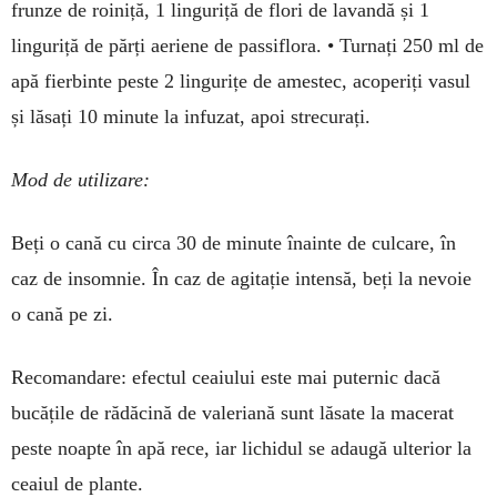
frunze de roiniță, 1 linguriță de flori de lavandă și 1
linguriță de părți aeriene de passiflora. • Tur­nați 250 ml de
apă fierbinte peste 2 lingurițe de amestec, acoperiți vasul
și lăsați 10 minute la infuzat, apoi strecurați.
Mod de utilizare:
Beți o cană cu circa 30 de minute înainte de culcare, în
caz de insomnie. În caz de agitație intensă, beți la nevoie
o cană pe zi.
Recomandare: efectul ceaiului este mai puternic dacă
bucățile de rădăcină de valeriană sunt lăsate la macerat
peste noapte în apă rece, iar lichidul se adaugă ulterior la
ceaiul de plante.