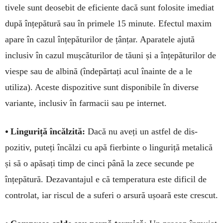
tivele sunt deosebit de eficiente dacă sunt folosite imediat
după înțepătură sau în primele 15 mi­nute. Efectul maxim
apare în cazul înțepăturilor de țânțar. Aparatele ajută
inclusiv în cazul muș­căturilor de tăuni și a înțepăturilor de
viespe sau de albină (îndepărtați acul înainte de a le
utiliza). Aceste dispozitive sunt disponi­bile în diverse
variante, inclusiv în farmacii sau pe internet.
•
Linguriță încălzită:
Dacă nu aveți un astfel de dis­
pozitiv, puteți încălzi cu apă fier­binte o linguriță me­talică
și să o apăsați timp de cinci până la zece secunde pe
înțepătură. Deza­van­­tajul e că temperatura este difi­cil de
controlat, iar riscul de a suferi o arsură ușoară este crescut.