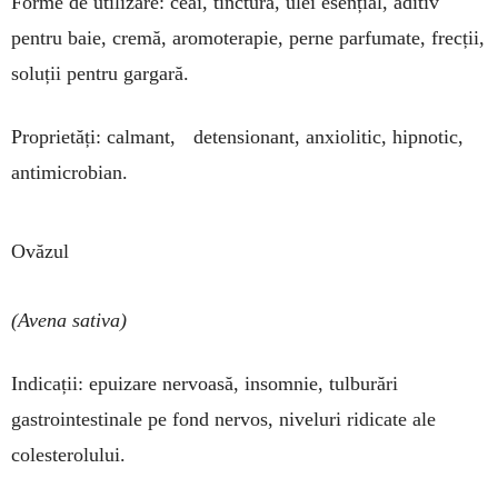
Forme de utili­zare: ceai, tinctură, ulei esențial, aditiv
pentru baie, cremă, aromoterapie, perne parfumate, frecții,
soluții pentru gar­gară.
Proprietăți: cal­mant, detensionant, anxiolitic, hipnotic,
antimicrobian.
Ovăzul
(Avena sativa)
Indicații: epuizare nervoasă, insomnie, tulburări
gastrointestinale pe fond nervos, niveluri ridicate ale
colesterolului.