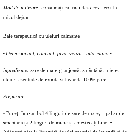
Mod de utilizare:
con­­sumați cât mai des acest terci la
micul dejun.
Baie terapeutică cu uleiuri calmante
•
Detensionant, calmant, favorizează adormirea •
Ingrediente:
sare de mare grunjoasă, smân­tână, miere,
uleiuri esențiale de roiniță și lavandă 100% pure.
Preparare:
•
Puneți într-un bol 4 linguri de sare de mare, 1 pahar de
smântână și 2 linguri de miere și amestecați bine. •