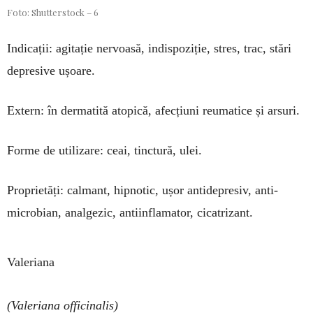
Foto: Shutterstock – 6
Indicații: agitație nervoa­să, indispoziție, stres, trac, stări
depresive ușoare.
Extern: în dermatită ato­pică, afecțiuni reumatice și arsuri.
Forme de utilizare: ceai, tinctură, ulei.
Proprietăți: calmant, hip­notic, ușor antidepresiv, anti­
microbian, analgezic, anti­inflamator, cicatrizant.
Valeriana
(Valeriana officinalis)