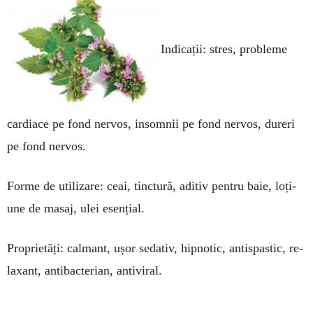
Indicații: stres, proble­me
cardiace pe fond nervos, insomnii pe fond nervos, dureri
pe fond nervos.
Forme de utili­za­re: ceai, tinctură, adi­tiv pentru baie, loți­
une de masaj, ulei esențial.
Proprietăți: cal­mant, ușor sedativ, hip­no­tic, antispastic, re­
laxant, antibacterian, antiviral.