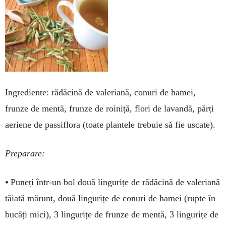
Ingrediente: rădăcină de valeriană, conuri de hamei,
frunze de mentă, frunze de roiniță, flori de lavandă, părți
aeriene de passiflora (toate plantele tre­buie să fie uscate).
Preparare:
•
Puneți într-un bol două lingurițe de rădăcină de vale­riană
tăiată mărunt, două lin­gurițe de conuri de hamei (rup­te în
bucăți mici), 3 lingurițe de frunze de mentă, 3 lingurițe de