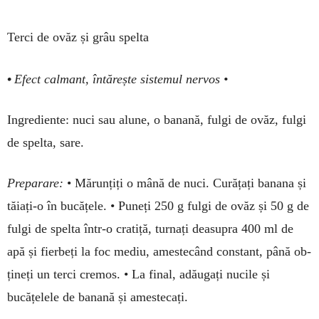
Terci de ovăz și grâu spelta
•
Efect calmant, întărește sistemul nervos •
Ingrediente: nuci sau alune, o banană, fulgi de ovăz, fulgi
de spelta, sare.
Preparare:
• Mărunțiți o mână de nuci. Curățați banana și
tăiați-o în bucățele. • Puneți 250 g fulgi de ovăz și 50 g de
fulgi de spelta într-o cratiță, turnați deasu­pra 400 ml de
apă și fier­beți la foc mediu, ames­te­când constant, până ob­
țineți un terci cremos. • La final, adăugați nucile și
bucățelele de banană și amestecați.