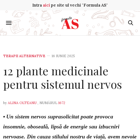
Intra
aici
pe site ul vechi "Formula AS"
TERAPII ALTERNATIVE
16 IUNIE 2025
12 plante medicinale
pentru sistemul nervos
by
ALINA OLTEANU
, NUMĂRUL
1672
•
Un sistem nervos suprasolicitat poate pro­vo­ca
insomnie, oboseală, lipsă de ener­gie sau iz­bucniri
nervoase. Din cauza stilului nostru de via­ță, avem nevoie