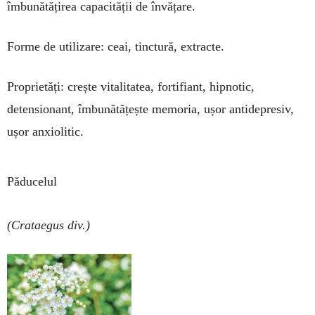
îmbunătățirea capacității de învățare.
Forme de utilizare: ceai, tinctură, extrac­te.
Proprietăți: crește vitalitatea, fortifiant, hipnotic,
detensionant, îmbunătățește memo­ria, ușor antidepresiv,
ușor anxiolitic.
Păducelul
(Crataegus div.)