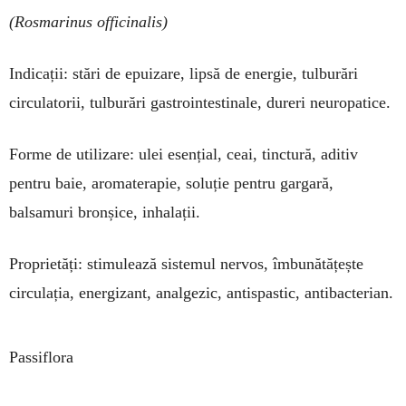
(Rosmarinus
officinalis)
Indicații: stări de epuizare, lipsă de energie, tulburări
circu­latorii, tulburări gastrointestinale, dureri neuropatice.
Forme de utilizare: ulei esențial, ceai, tinctură, aditiv
pentru baie, aromaterapie, soluție pentru gargară,
balsamuri bronșice, inhalații.
Proprietăți: stimulează sistemul nervos, îmbunătățește
circulația, energizant, analgezic, antispastic, antibacterian.
Passiflora