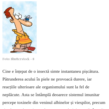
Foto: Shutterstock – 8
Cine e înțepat de o insectă simte instantaneu pișcătura.
Pătrunderea acului în piele ne pro­voa­că durere, iar
reacțiile ulterioare ale organis­mului sunt la fel de
neplăcute. Asta se întâmplă deoarece sistemul imunitar
percepe toxinele din veninul albinelor și viespilor, precum