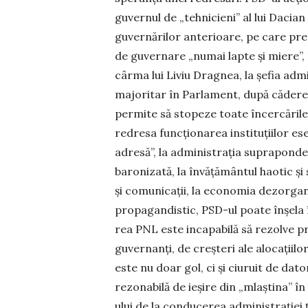
guvernul de „tehnicieni” al lui Dacian
guver­nărilor anterioare, pe care pr
de guvernare „nu­mai lapte și miere”, 
cârma lui Liviu Dragnea, la șefia ad­m
ma­joritar în Par­lament, după căderea
permite să stopeze toa­te încercările
redresa funcționarea instituțiilor ese
adresă”, la ad­minis­trația supraponde
baronizată, la învățământul haotic și
și comuni­cații, la economia dezorgan
propagandistic, PSD-ul poate în­șela
rea PNL este incapabilă să rezolve pr
guvernanți, de creșteri ale alocațiilor
este nu doar gol, ci și ciuruit de dator
rezonabilă de ieșire din „mlaștina” î
ului de la conducerea administrației ț