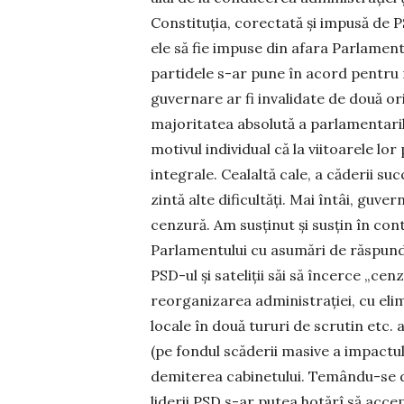
Cons­tituția, corectată și impusă de P
ele să fie impuse din afara Parlamentu
partidele s-ar pune în acord pentru 
guvernare ar fi invalidate de două ori 
majo­ritatea absolută a parlamentarilo
motivul individual că la viitoa­rele lo
integrale. Cealaltă cale, a căderii su
zintă alte dificultăți. Mai întâi, guv
cenzură. Am susținut și susțin în con
Parla­men­tului cu asumări de răspun
PSD-ul și sateliții săi să încerce „cenz
reorganizarea administrației, cu elimi
locale în două tururi de scrutin etc. a
(pe fondul scă­de­rii masive a impactul
demiterea cabi­ne­tului. Temându-se d
liderii PSD s-ar putea hotărî să accep