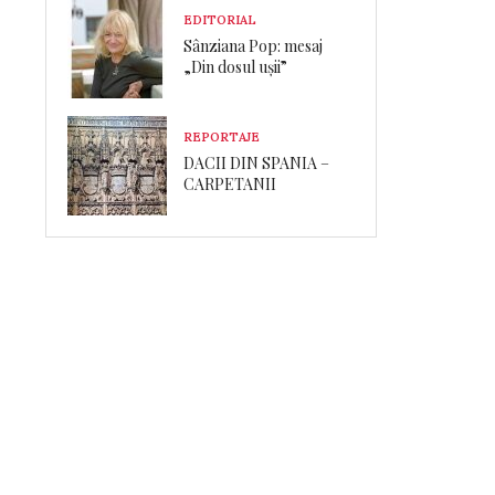
EDITORIAL
Sânziana Pop: mesaj
„Din dosul ușii”
REPORTAJE
DACII DIN SPANIA –
CARPETANII