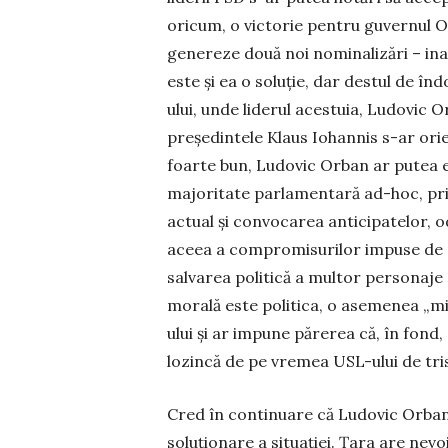
oricum, o victorie pentru guvernul Or
genereze două noi nominalizări – inac
este și ea o soluție, dar destul de în­
ului, unde liderul aces­tuia, Ludovic O
președintele Klaus Iohannis s-ar ori
foar­te bun, Ludovic Orban ar putea ev
majoritate parlamentară ad-hoc, prin
actual și convo­carea anticipatelor, o
aceea a com­pro­misurilor impuse de n
sal­varea politică a multor personaje d
morală es­te politica, o ase­menea „m
ului și ar impune părerea că, în fond
lozincă de pe vremea USL-ului de tri
Cred în continuare că Ludovic Orban
soluționare a situației. Ța­ra are nevoi