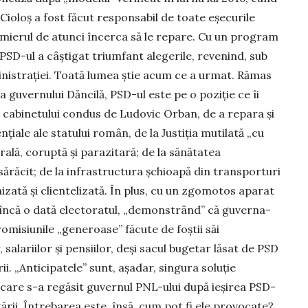
 Cioloș a fost făcut responsabil de toate eșecu­rile
emierul de atunci în­cerca să le repare. Cu un program
PSD-ul a câștigat triumfant alege­rile, revenind, sub
i­nistrației. Toa­tă lumea știe acum ce a urmat. Rămas
 guvernului Dăn­cilă, PSD-ul este pe o poziție ce îi
 cabi­netului condus de Ludovic Orban, de a repara și
nțiale ale statului român, de la Justiția mutilată „cu
rală, coruptă și parazitară; de la sănă­tatea
 sărăcit; de la infrastructura șchioapă din transporturi
izată și clientelizată. În plus, cu un zgomotos aparat
 încă o dată electoratul, „demonstrând” că guver­na­
omisiunile „ge­neroase” făcute de foștii săi
, salariilor și pensiilor, deși sacul bugetar lăsat de PSD
ii. „Antici­patele” sunt, așadar, singura soluție
n care s-a regăsit guvernul PNL-ului după ieșirea PSD-
ării. Întrebarea este, însă, cum pot fi ele provocate?