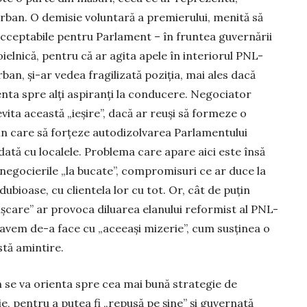
ban. O de­misie voluntară a premie­ru­lui, menită să
­cep­tabile pentru Parlament – în frun­tea guvernării
doielnică, pentru că ar agita apele în interiorul PNL-
rban, și-ar vedea fra­gi­lizată poziția, mai ales dacă
enta spre alți aspiranți la conducere. Negociator
ita această „ie­șire”, dacă ar reuși să formeze o
 care să for­țeze autodizolvarea Parla­men­tului
dată cu loca­le­le. Problema care apare aici este însă
egocierile „la bucate”, compro­mi­suri ce ar duce la
u­bioase, cu cli­entela lor cu tot. Or, cât de puțin
ișcare” ar provoca diluarea elanului refor­mist al PNL-
, avem de-a face cu „aceeași mizerie”, cum sus­ținea o
stă amintire.
 se va orienta spre cea mai bună strategie de
e, pentru a putea fi „repusă pe șine” și gu­ver­­nată