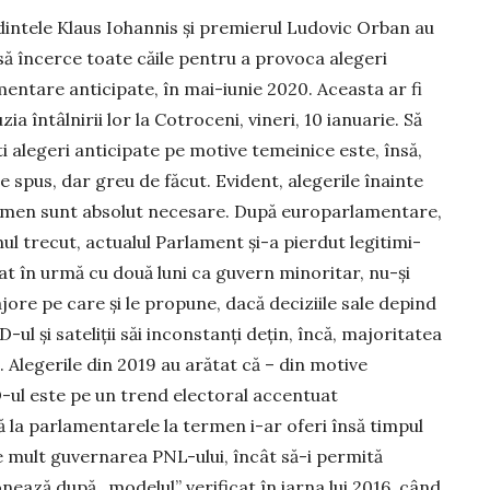
intele Klaus Iohannis și premierul Ludovic Orban au
să încerce toate căile pentru a provoca ale­geri
entare anticipate, în mai-iunie 2020. Aceas­ta ar fi
zia întâlnirii lor la Cotroceni, vineri, 10 ianuarie. Să
i alegeri anticipate pe motive te­meinice este, însă,
e spus, dar greu de făcut. Evi­dent, alegerile înainte
rmen sunt absolut necesare. Du­pă europarlamentare,
ul trecut, actualul Parlament și-a pierdut legiti­mi­
at în urmă cu două luni ca guvern minoritar, nu-și
jore pe care și le propune, dacă deciziile sale depind
ul și sateliții săi inconstanți dețin, încă, majoritatea
. Alegerile din 2019 au arătat că – din motive
-ul este pe un trend electoral accentuat
la parlamentarele la termen i-ar oferi însă timpul
 mult gu­ver­na­rea PNL-ului, încât să-i permită
nează după „modelul” ve­ri­ficat în iarna lui 2016, când