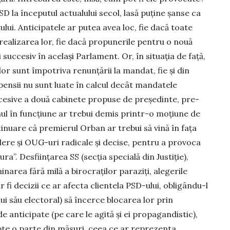
SD la începutul ac­tualului secol, lasă puține șanse ca
lui. Anti­cipatele ar putea avea loc, fie dacă toate
realizarea lor, fie dacă propunerile pentru o nouă
suc­cesiv în același Parlament. Or, în situația de față,
r sunt împotriva renun­țării la mandat, fie și din
r pensii nu sunt luate în calcul decât mandatele
ccesive a două ca­bi­nete propuse de președinte, pre­
ernul în funcțiune ar trebui demis printr-o moțiune de
tinuare că premierul Orban ar trebui să vină în fața
dere și OUG-uri radicale și decise, pentru a provoca
ura”. Desființarea SS (secția spe­cială din Justiție),
narea fără milă a birocraților paraziți, alegerile
r fi decizii ce ar afecta clientela PSD-ului, obli­gându-l
ui său elec­toral) să încerce blocarea lor prin
e anticipate (pe care le agită și ei propagandistic),
te o parte din măsuri, ceea ce ar re­pre­zenta,