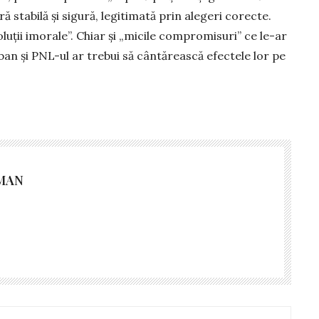
 stabilă și sigură, legitimată prin alegeri corecte.
uții imorale”. Chiar și „micile com­promisuri” ce le-ar
­ban și PNL-ul ar trebui să cântărească efectele lor pe
MAN