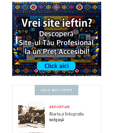
CELE MAI CITITE
REPORTAJE
Marta
și
fotografia
ucigașă