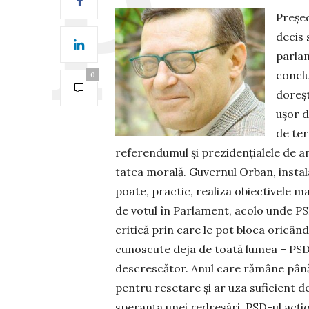
Președ
decis 
parlam
conclu
0
doreșt
ușor d
de te
referendumul și prezidențialele de an
tatea morală. Guvernul Orban, instal
poate, practic, realiza obiectivele ma
de votul în Parlament, acolo unde PSD-
critică prin care le pot bloca oricând
cunoscute deja de toată lumea – PSD
descrescător. Anul care rămâne până 
pentru resetare și ar uza suficient de
speranța unei redre­sări. PSD-ul acțio