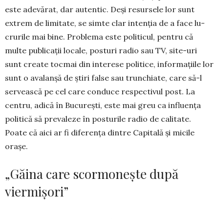
este adevărat, dar au­ten­tic. Deşi resursele lor sunt
extrem de li­mitate, se simte clar intenţia de a face lu­
crurile mai bine. Problema este politicul, pen­tru că
multe publicaţii locale, posturi radio sau TV, site-uri
sunt create tocmai din interese politice, informaţiile lor
sunt o avalanşă de ştiri false sau trunchiate, care să-l
servească pe cel care conduce res­pec­tivul post. La
centru, adică în Bucu­reşti, este mai greu ca influenţa
politică să pre­valeze în posturile radio de calitate.
Poate că aici ar fi diferenţa dintre Capitală şi mi­cile
oraşe.
„Găina care scormonește după
viermișori”