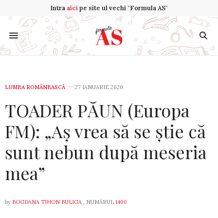
Intra
aici
pe site ul vechi "Formula AS"
LUMEA ROMÂNEASCĂ
27 IANUARIE 2020
TOADER PĂUN (Europa
FM): „Aș vrea să se știe că
sunt nebun după meseria
mea”
by
BOGDANA TIHON BULIGA
, NUMĂRUL
1400