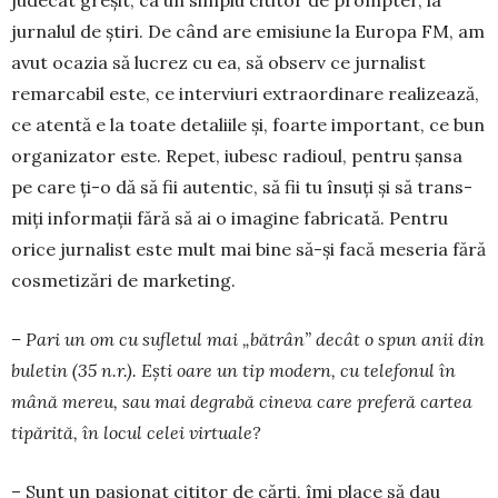
jurnalul de ştiri. De când are emisiune la Europa FM, am
avut ocazia să lucrez cu ea, să observ ce jurnalist
remarcabil este, ce interviuri extraordinare realizează,
ce atentă e la toate detaliile şi, foarte important, ce bun
orga­nizator este. Repet, iubesc radioul, pentru şansa
pe care ţi-o dă să fii autentic, să fii tu însuţi şi să trans­
miţi informaţii fără să ai o imagine fabricată. Pentru
orice jurnalist este mult mai bine să-şi facă meseria fără
cosmetizări de marketing.
– Pari un om cu sufletul mai „bătrân” decât o spun anii din
buletin (35 n.r.). Eşti oare un tip mo­dern, cu telefonul în
mână mereu, sau mai degra­bă cineva care preferă cartea
tipărită, în locul celei virtuale?
– Sunt un pasionat cititor de cărţi, îmi place să dau