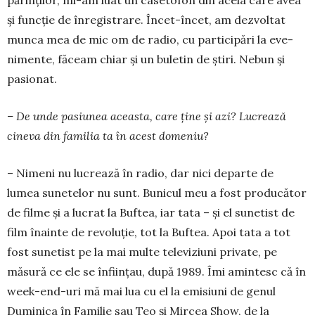
părinţilor, mi-am luat un casetofon din acela care avea
şi funcţie de înregistrare. Încet-încet, am dezvoltat
munca mea de mic om de radio, cu participări la eve­
nimente, făceam chiar şi un buletin de ştiri. Ne­bun şi
pasionat.
– De unde pasiunea aceasta, care ține și azi? Lucrează
cineva din familia ta în acest domeniu?
– Nimeni nu lucrează în radio, dar nici departe de
lumea sunetelor nu sunt. Bunicul meu a fost producător
de filme şi a lucrat la Buftea, iar tata – şi el sunetist de
film înainte de revoluţie, tot la Buf­tea. Apoi tata a tot
fost sunetist pe la mai multe te­leviziuni private, pe
măsură ce ele se înfiinţau, după 1989. Îmi amintesc că în
week-end-uri mă mai lua cu el la emisiuni de genul
Duminica în Familie sau Teo şi Mircea Show, de la