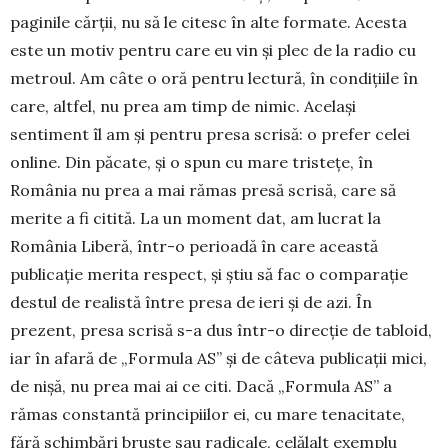
paginile cărţii, nu să le citesc în alte formate. Acesta
este un motiv pentru care eu vin şi plec de la radio cu
metroul. Am câte o oră pentru lectură, în condiţiile în
care, altfel, nu prea am timp de ni­mic. Acelaşi
sentiment îl am şi pentru presa scrisă: o prefer celei
online. Din păcate, şi o spun cu mare tristeţe, în
România nu prea a mai rămas presă scrisă, care să
merite a fi citită. La un moment dat, am lucrat la
România Liberă, într-o perioadă în care această
publicaţie merita respect, şi ştiu să fac o comparaţie
destul de realistă între presa de ieri şi de azi. În
prezent, presa scrisă s-a dus într-o direcţie de tabloid,
iar în afară de „Formula AS” şi de câ­teva publicaţii mici,
de nişă, nu prea mai ai ce citi. Dacă „Formula AS” a
rămas constantă principiilor ei, cu mare tenacitate,
fără schimbări bruşte sau ra­di­cale, celălalt exemplu