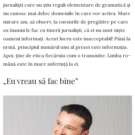
jurnalişti care nu ştiu reguli ele­men­tare de gramatică și
nu cunosc mai deloc domeniile în care vor activa. Mare
mirare am, să observ, la cursu­rile de pregătire pe care
eu însumi le fac cu ti­nerii jurnalişti, că ei nu sunt nişte
oameni informaţi. Acest lucru este inacceptabil! Până la
urmă, prin­cipiul numărul unu al presei este informaţia.
Apoi, ţine de etica fiecăruia cum o transmite. Limba ro­
mâ­nă este în mare suferință la ei.
„Eu vreau să fac bine”