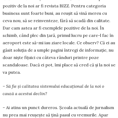
pozitiv de la noi ar fi re­vista BIZZ. Pentru categoria
business sunt foarte buni, au reuşit să vină mereu cu
ceva nou, să se re­inventeze, fără să scadă din calitate.
Dar cam astea ar fi exemplele pozitive de la noi. În
schimb, când plec din ţară, primul lucru pe care-l fac în
aeroport este să-mi iau ziare locale. Ce observ? Că ei au
găsit soluţia de a umple pagini întregi de infor­ma­ţie, nu
doar nişte fiţuici cu câteva rânduri printre po­ze
scandaloase. Dacă ei pot, îmi place să cred că şi la noi se
va putea.
– Să fie şi calitatea sistemului educaţional de la noi o
cauză a acestui declin?
– Ai atins un punct dureros. Şcoala actuală de jurnalism
nu prea mai reuşeşte să ţină pasul cu vre­murile. Apar