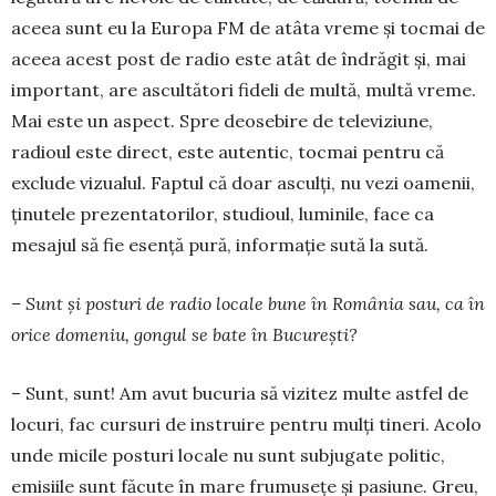
aceea sunt eu la Europa FM de atâta vreme şi tocmai de
aceea acest post de radio este atât de îndrăgit şi, mai
important, are ascultători fideli de multă, multă vreme.
Mai este un aspect. Spre deosebire de televiziune,
radioul este direct, este autentic, tocmai pentru că
exclude vizualul. Fap­tul că doar asculţi, nu vezi oamenii,
ţinutele pre­zentatorilor, studioul, luminile, face ca
mesajul să fie esenţă pură, informaţie sută la sută.
– Sunt şi posturi de radio locale bune în România sau, ca în
orice domeniu, gongul se bate în Bucureşti?
– Sunt, sunt! Am avut bucuria să vi­zi­tez multe astfel de
locuri, fac cursuri de ins­­truire pentru mulţi tineri. Acolo
unde mi­cile posturi locale nu sunt subjugate po­litic,
emisiile sunt făcute în mare fru­mu­se­ţe şi pasiune. Greu,