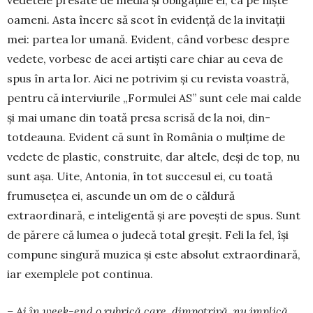
vedetele presate de media şi obligaţiile ei, ca pe nişte
oameni. Asta încerc să scot în evidenţă de la invitaţii
mei: partea lor umană. Evident, când vorbesc despre
vedete, vor­besc de acei artişti care chiar au ceva de
spus în arta lor. Aici ne potrivim şi cu revista voastră,
pen­tru că interviurile „Formulei AS” sunt cele mai cal­de
şi mai umane din toată presa scrisă de la noi, din­­
totdeauna. Evident că sunt în România o mulţi­me de
vedete de plastic, construite, dar altele, deşi de top, nu
sunt aşa. Uite, Antonia, în tot succesul ei, cu toată
frumuseţea ei, ascunde un om de o căl­dură
extraordinară, e inteligentă şi are poveşti de spus. Sunt
de părere că lumea o judecă total greşit. Feli la fel, îşi
compune singură muzica şi este ab­solut extraordinară,
iar exemplele pot continua.
– Ai în week-end o rubrică care, dimpotrivă, nu implică