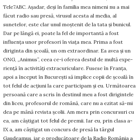
Tele7ABC. Aşadar, deşi în familia mea nimeni nu a mai
făcut radio sau pre­să, virusul acesta al media, al
sunetelor, este clar unul moştenit de la tata şi bunicul.
Dar pe lângă ei, poate la fel de importantă a fost
influenţa unor profesori în viaţa mea. Prima a fost
diriginta din şcoală, un om extraordinar. Ea avea şi un
ONG, „Ani­mus”, ceea ce-i oferea destul de multă ex­pe­
rienţă în activităţi extracuriculare. Fusese în Franţa,
apoi a început în Bucureşti să implice copii de şcoală în
tot felul de acţiuni la care participam şi eu. Următoarea
persoană care a scris în destinul meu a fost dirigintele
din liceu, profesorul de ro­mână, care nu a ezitat să-mi
dea pe mână revista şcolii. Am mers prin concursuri cu
ea, am câştigat tot felul de premii. Iar eu, prin clasa a-
IX a, am câştigat un concurs de presă la târgul
Gaudeamus, iar o produ­cătoare de la Radio România a