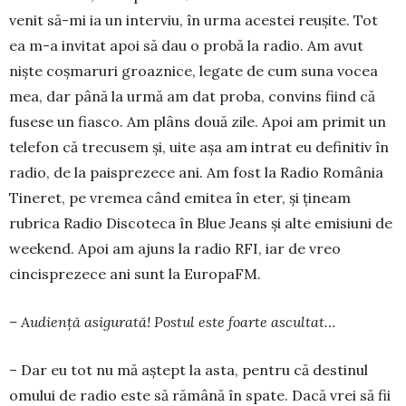
venit să-mi ia un interviu, în urma acestei reuşite. Tot
ea m-a invitat apoi să dau o probă la radio. Am avut
nişte coşmaruri groaznice, legate de cum suna vocea
mea, dar până la urmă am dat proba, convins fiind că
fusese un fiasco. Am plâns două zile. Apoi am primit un
telefon că trecusem şi, uite aşa am intrat eu definitiv în
radio, de la paisprezece ani. Am fost la Radio România
Tineret, pe vremea când emitea în eter, şi ţineam
rubrica Radio Discoteca în Blue Jeans şi alte emisiuni de
weekend. Apoi am ajuns la radio RFI, iar de vreo
cincisprezece ani sunt la EuropaFM.
– Audiență asigurată! Postul este foarte ascul­tat…
– Dar eu tot nu mă aştept la asta, pentru că destinul
omului de radio este să rămână în spate. Dacă vrei să fii