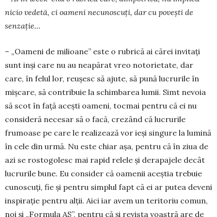
nicio vedetă, ci oameni necunoscuţi, dar cu poveşti de
senzaţie…
– „Oameni de milioane” este o rubrică ai cărei invitaţi
sunt inși care nu au neapărat vreo no­to­rietate, dar
care, în felul lor, reuşesc să ajute, să pu­nă lucrurile în
mişcare, să contribuie la schim­barea lumii. Simt nevoia
să scot în faţă aceşti oameni, tocmai pentru că ei nu
consideră necesar să o facă, crezând că lucrurile
frumoase pe care le realizează vor ieşi singure la lumină
în cele din urmă. Nu este chiar aşa, pentru că în ziua de
azi se rostogolesc mai rapid relele şi derapajele decât
lucrurile bune. Eu consider că oamenii aceştia trebuie
cunoscuţi, fie şi pentru simplul fapt că ei ar putea deveni
inspiraţie pentru alţii. Aici iar avem un teritoriu comun,
noi şi „Formula AS”, pentru că şi revista voastră are de