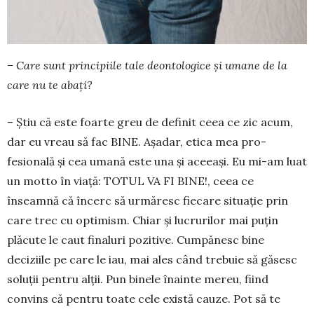
– Care sunt principiile tale deontologice şi uma­ne de la
care nu te abaţi?
– Ştiu că este foarte greu de definit ceea ce zic acum,
dar eu vreau să fac BINE. Aşadar, etica mea pro­
fesională şi cea umană este una şi aceeaşi. Eu mi-am luat
un motto în viaţă: TOTUL VA FI BINE!, ceea ce
înseamnă că încerc să urmăresc fiecare si­tua­ţie prin
care trec cu optimism. Chiar şi lucrurilor mai puţin
plăcute le caut finaluri pozitive. Cum­pănesc bine
deciziile pe care le iau, mai ales când trebuie să găsesc
soluţii pentru alţii. Pun binele înainte mereu, fiind
convins că pentru toate cele există cauze. Pot să te