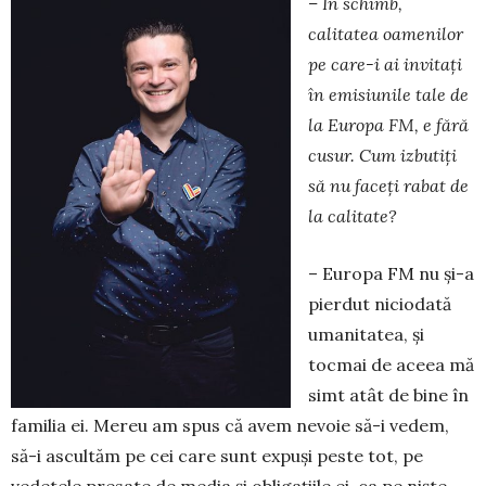
– În schimb,
calitatea oa­menilor
pe care-i ai invitaţi
în emisiunile tale de
la Eu­ropa FM, e fără
cusur. Cum izbutiți
să nu faceți rabat de
la calitate?
– Europa FM nu şi-a
pier­dut niciodată
umanitatea, şi
tocmai de aceea mă
simt atât de bine în
familia ei. Me­reu am spus că avem nevoie să-i vedem,
să-i ascultăm pe cei care sunt expuşi peste tot, pe