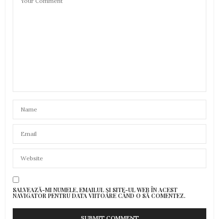
SALVEAZĂ-MI NUMELE, EMAILUL ȘI SITE-UL WEB ÎN ACEST
NAVIGATOR PENTRU DATA VIITOARE CÂND O SĂ COMENTEZ.