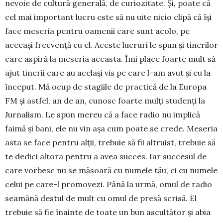
nevoie de cultură generală, de curiozitate. Şi, poate că
cel mai important lucru este să nu uite nicio clipă că îşi
face meseria pentru oamenii care sunt acolo, pe
aceeaşi frecvenţă cu el. Aceste lucruri le spun şi tinerilor
care aspiră la meseria aceas­ta. Îmi place foarte mult să
ajut tinerii care au acelaşi vis pe care l-am avut şi eu la
început. Mă ocup de stagiile de practică de la Europa
FM şi astfel, an de an, cunosc foarte mulţi studenţi la
Jurnalism. Le spun mereu că a face radio nu implică
faimă şi bani, ele nu vin aşa cum poate se crede. Meseria
asta se face pentru alţii, trebuie să fii altruist, trebuie să
te dedici altora pentru a avea succes. Iar succesul de
care vorbesc nu se măsoară cu numele tău, ci cu numele
celui pe care-l promovezi. Până la urmă, omul de radio
seamănă destul de mult cu omul de presă scrisă. El
trebuie să fie înainte de toate un bun ascultător şi abia