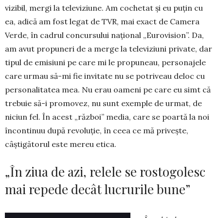
vi­zibil, mergi la tele­viziune. Am cochetat şi eu puţin cu
ea, adică am fost legat de TVR, mai exact de Camera
Verde, în cadrul concursului na­­ţional „Euro­vi­sion”. Da,
am avut propu­neri de a merge la televiziuni private, dar
tipul de emisiuni pe care mi le pro­puneau, personajele
care urmau să-mi fie invitate nu se po­tri­veau deloc cu
personalitatea mea. Nu erau oameni pe care eu simt că
trebuie să-i promovez, nu sunt exemple de urmat, de
niciun fel. În acest „război” me­dia, care se poartă la noi
încontinuu după revo­luţie, în ceea ce mă priveşte,
câştigătorul este mereu etica.
„În ziua de azi, relele se rostogolesc
mai repede decât lucrurile bune”