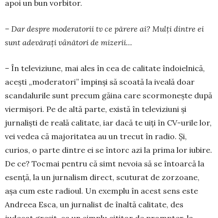
apoi un bun vorbitor.
– Dar despre moderatorii tv ce părere ai? Mulți dintre ei
sunt adevărați vânători de mizerii…
– În televiziune, mai ales în cea de calitate îndoielnică,
aceşti „moderatori” împinşi să scoată la iveală doar
scandalurile sunt precum găina care scor­moneşte după
viermişori. Pe de altă parte, exis­tă în televiziuni și
jurnalişti de reală calitate, iar dacă te uiţi în CV-urile lor,
vei vedea că majoritatea au un trecut în radio. Și,
curios, o parte dintre ei se în­torc azi la prima lor iubire.
De ce? Tocmai pentru că simt nevoia să se întoarcă la
esenţă, la un jur­nalism direct, scuturat de zorzoane,
aşa cum este ra­dioul. Un exemplu în acest sens este
Andreea Esca, un jurnalist de înaltă calitate, des
judecat greşit, ca un simplu cititor de prompter, la