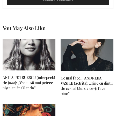
You May Also Like
ANITA PETRUESCU (interpretă
Ce mai face… ANDREEA
de jazz): „Vreau să mai petrec
VASILE (actriţă): „Ține cu dinții
niște ani în Olanda”
de ce-i al tău, de ce-ți face
bine”