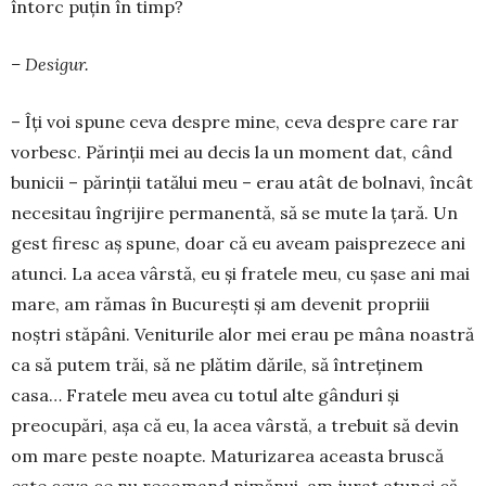
întorc puţin în timp?
– Desigur.
– Îţi voi spune ceva despre mine, ceva des­pre care rar
vorbesc. Părinţii mei au de­cis la un moment dat, când
bunicii – părinţii tatălui meu – erau atât de bolnavi, încât
ne­cesitau îngrijire permanentă, să se mute la ţa­ră. Un
gest firesc aş spune, doar că eu aveam paisprezece ani
atunci. La acea vârs­tă, eu şi fratele meu, cu şase ani mai
mare, am rămas în Bucureşti şi am devenit propriii
noştri stăpâni. Veniturile alor mei erau pe mâna noastră
ca să putem trăi, să ne plătim dările, să întreţinem
casa… Fratele meu avea cu totul alte gânduri şi
preocupări, aşa că eu, la acea vârstă, a trebuit să devin
om mare pes­te noapte. Maturizarea aceasta brus­că
este ceva ce nu recomand nimănui, am jurat atunci că