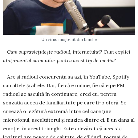
Un virus moştenit din familie
– Cum supraviețuiește radioul, internetului? Cum explici
ataşamentul oamenilor pentru acest tip de media?
– Are şi radioul concurenţa sa azi, în YouTube, Spotify
sau altele şi altele. Dar, fie că e online, fie că e pe FM,
radioul se ascultă în continuare, cred eu, pentru
senzaţia aceea de familiaritate pe care ţi-o oferă. Se
creează o legătură extremă între cel care ţine
microfonul, ascultătorul şi muzica dintre ei. E un dans al
emoţiei în acest triunghi. Este adevărat că această
legătură are nevoie de calitate, de căl­dură, tocmai de