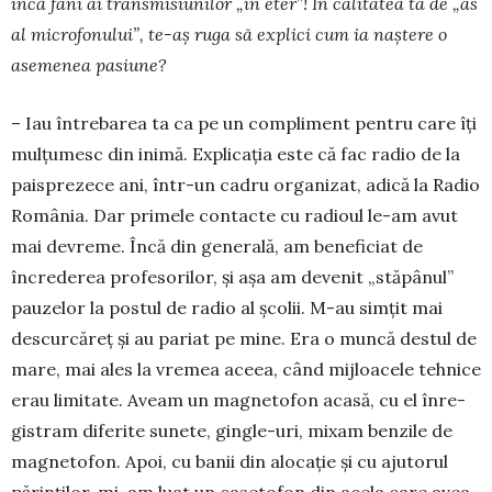
încă fani ai transmisiunilor „în eter”! În calitatea ta de „as
al microfonului”, te-aș ruga să explici cum ia naștere o
asemenea pasiune?
– Iau întrebarea ta ca pe un compliment pentru care îţi
mulţumesc din inimă. Explicaţia este că fac radio de la
paisprezece ani, într-un cadru organizat, adică la Radio
România. Dar pri­mele contacte cu radioul le-am avut
mai devreme. Încă din gene­rală, am beneficiat de
încrederea profesorilor, şi aşa am devenit „stăpânul”
pauzelor la postul de radio al şcolii. M-au simţit mai
descurcăreţ şi au pariat pe mine. Era o muncă destul de
mare, mai ales la vremea aceea, când mijloa­cele tehnice
erau limitate. Aveam un magnetofon acasă, cu el înre­
gistram diferite sunete, gingle-uri, mixam benzile de
magnetofon. Apoi, cu banii din alocaţie şi cu ajutorul