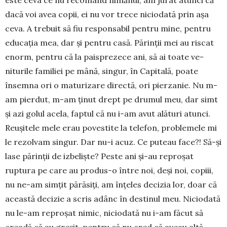
dacă voi avea copii, ei nu vor trece nicio­da­tă prin aşa
ceva. A trebuit să fiu res­pon­sabil pentru mine, pentru
educaţia mea, dar şi pentru casă. Părinţii mei au riscat
enorm, pentru că la paisprezece ani, să ai toate ve­
niturile familiei pe mână, singur, în Capitală, poate
însemna ori o maturizare directă, ori pier­zanie. Nu m-
am pierdut, m-am ţinut drept pe drumul meu, dar simt
şi azi golul acela, fap­tul că nu i-am avut alături atunci.
Reu­şi­tele mele erau povestite la telefon, proble­mele mi
le rezolvam singur. Dar nu-i acuz. Ce puteau face?! Să-şi
lase părinţii de izbe­lişte? Peste ani şi-au reproşat
ruptura pe care au produs-o între noi, deși noi, copiii,
nu ne-am simţit părăsiţi, am înţeles decizia lor, doar că
această decizie a scris adânc în destinul meu. Niciodată
nu le-am reproşat nimic, niciodată nu i-am făcut să
creadă că au greşit, pentru că nu cred că aveau altă