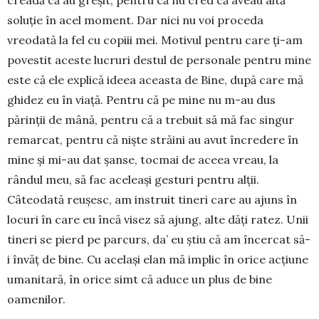
soluţie în acel mo­ment. Dar nici nu voi proceda
vreodată la fel cu copiii mei. Motivul pentru care ţi-am
po­vestit aceste lucruri destul de personale pen­tru mine
este că ele explică ideea aceasta de Bine, după care mă
ghidez eu în viaţă. Pentru că pe mine nu m-au dus
părinţii de mână, pentru că a tre­buit să mă fac singur
remarcat, pentru că nişte străini au avut încredere în
mine şi mi-au dat şanse, toc­mai de aceea vreau, la
rândul meu, să fac ace­leaşi gesturi pentru alţii.
Câteodată reuşesc, am ins­tru­it tineri care au ajuns în
locuri în care eu încă vi­sez să ajung, alte dăţi ratez. Unii
tineri se pierd pe parcurs, da’ eu ştiu că am încercat să-
i învăţ de bi­ne. Cu acelaşi elan mă implic în orice acţiune
uma­ni­ta­ră, în orice simt că aduce un plus de bine
oamenilor.