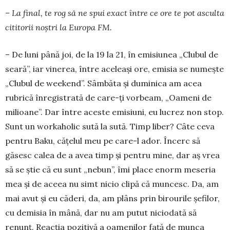
– La final, te rog să ne spui exact între ce ore te pot asculta
cititorii noştri la Europa FM.
– De luni până joi, de la 19 la 21, în emisiunea „Clubul de
seară”, iar vinerea, între aceleaşi ore, emisia se numeşte
„Clubul de weekend”. Sâmbăta şi duminica am acea
rubrică înregistrată de care-ţi vorbeam, „Oameni de
milioane”. Dar între aceste emisiuni, eu lucrez non stop.
Sunt un workaholic sută la sută. Timp liber? Câte ceva
pentru Baku, căţelul meu pe care-l ador. Încerc să
găsesc calea de a avea timp şi pentru mine, dar aş vrea
să se ştie că eu sunt „nebun”, îmi place enorm meseria
mea şi de aceea nu simt nicio clipă că muncesc. Da, am
mai avut şi eu căderi, da, am plâns prin birourile şe­­filor,
cu demisia în mână, dar nu am putut ni­cio­dată să
renunţ. Reacţia pozitivă a oa­menilor faţă de munca