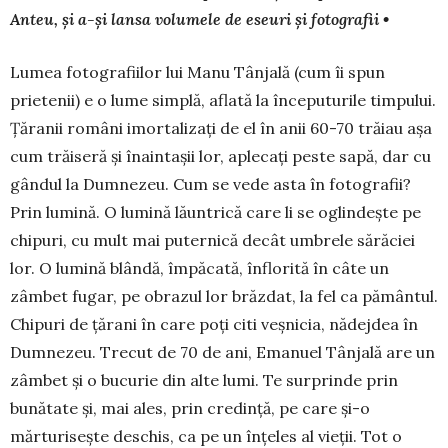
Anteu, și a-și lansa volumele de eseuri și fotografii •
Lumea fotografiilor lui Manu Tânjală (cum îi spun
prietenii) e o lume simplă, aflată la începuturile timpului.
Țăranii români imortalizați de el în anii 60-70 trăiau așa
cum trăi­seră și înaintașii lor, aplecați peste sapă, dar cu
gân­dul la Dumnezeu. Cum se vede asta în fotografii?
Prin lumină. O lumină lăuntrică care li se oglindește pe
chipuri, cu mult mai puter­nică decât umbrele sărăciei
lor. O lumină blândă, împăcată, în­florită în câte un
zâmbet fugar, pe obrazul lor brăzdat, la fel ca pământul.
Chipuri de țărani în care poți citi veșnicia, nădejdea în
Dumnezeu. Trecut de 70 de ani, Emanuel Tânjală are un
zâm­bet și o bucurie din alte lumi. Te surprinde prin
bunătate și, mai ales, prin credință, pe care și-o
mărturisește deschis, ca pe un înțeles al vieții. Tot o