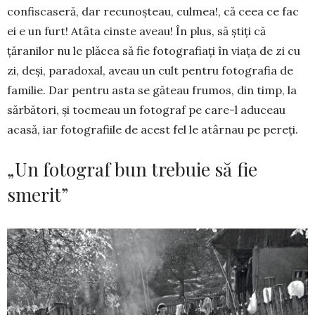
confiscaseră, dar recunoșteau, cul­mea!, că ceea ce fac
ei e un furt! Atâta cinste a­veau! În plus, să știți că
țăranilor nu le plăcea să fie fotografiați în viața de zi cu
zi, deși, para­doxal, aveau un cult pen­tru fotografia de
familie. Dar pentru asta se găteau frumos, din timp, la
săr­bători, și tocmeau un fotograf pe care-l adu­ceau
acasă, iar fotografiile de acest fel le atârnau pe pereți.
„Un fotograf bun trebuie să fie
smerit”