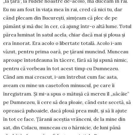
„la țară”, la rudele noastre de-acolo, mă duceam în rai.
Eu nu am fost în viața mea în rai, cred că nici tu, dar
când plecam din Bu­curești, simțeam că plec de pe
pământ și mă duc în cer, că ajung într-o altă lume. Totul
părea luminat în satul acela, chiar dacă mai și ploua și
era înnorat. Era acolo o libertate totală. Acolo i-am
văzut, pen­tru prima oară, pe țărani muncind. Munceau
aproa­pe întotdeauna în tăcere, fără să își spună nimic,
pentru că vorbeau în tot acest timp cu Dumnezeu.
Când am mai crescut, i-am întrebat cum fac asta,
aveam cu mine un casetofon minuscul, pe care îi
înregistram. Și mi-a spus o mătușă că mereu îl „sâcâie”
pe Dumnezeu, îi cere să dea ploaie, când este secetă, să
oprească puhoaiele, dacă plouă prea mult, și să îi ajute
în tot ce face. Țăranii aceștia vrânceni, de la mine din
sat, din Colacu, munceau cu o hărnicie, de luni până