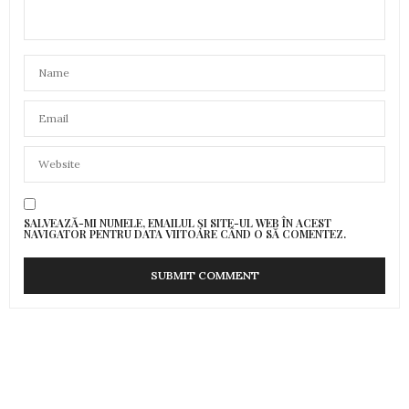
SALVEAZĂ-MI NUMELE, EMAILUL ȘI SITE-UL WEB ÎN ACEST
NAVIGATOR PENTRU DATA VIITOARE CÂND O SĂ COMENTEZ.