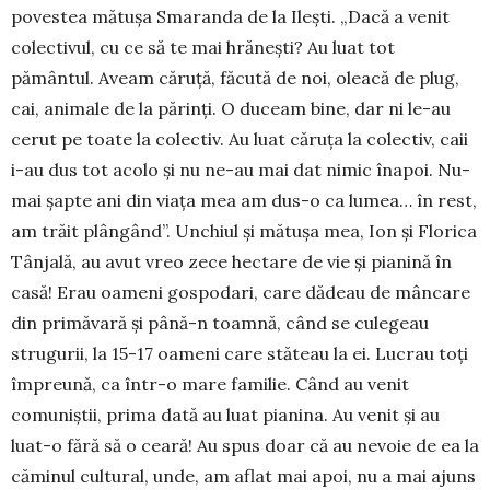
povestea mătușa Sma­randa de la Ilești. „Dacă a venit
colectivul, cu ce să te mai hrănești? Au luat tot
pământul. Aveam căruță, făcută de noi, oleacă de plug,
cai, animale de la părinți. O duceam bine, dar ni le-au
cerut pe toate la colectiv. Au luat căruța la colectiv, caii
i-au dus tot acolo și nu ne-au mai dat nimic înapoi. Nu­
mai șapte ani din viața mea am dus-o ca lumea… în rest,
am trăit plângând”. Unchiul și mătușa mea, Ion și Florica
Tânjală, au avut vreo zece hectare de vie și pianină în
casă! Erau oameni gospodari, care dă­deau de mâncare
din primăvară și până-n toamnă, când se culegeau
strugurii, la 15-17 oameni care stă­teau la ei. Lucrau toți
împreună, ca într-o mare familie. Când au venit
comuniștii, prima dată au luat pianina. Au venit și au
luat-o fără să o ceară! Au spus doar că au nevoie de ea la
căminul cultural, unde, am aflat mai apoi, nu a mai ajuns