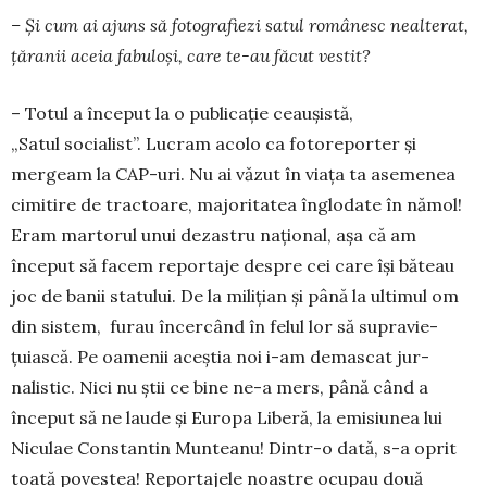
– Și cum ai ajuns să fotografiezi satul românesc nealterat,
țăranii aceia fabu­loși, care te-au făcut vestit?
– Totul a început la o publicație ceau­șistă,
„Satul socialist”. Lucram acolo ca fotoreporter și
mergeam la CAP-uri. Nu ai văzut în viața ta aseme­nea
cimitire de tractoare, majoritatea înglo­date în nămol!
Eram martorul unui dezastru național, așa că am
început să facem reportaje despre cei care își băteau
joc de banii statului. De la milițian și până la ultimul om
din sistem, furau încercând în felul lor să supravie­
țuiască. Pe oamenii aceștia noi i-am demascat jur­
nalistic. Nici nu știi ce bine ne-a mers, până când a
început să ne laude și Europa Liberă, la emisiunea lui
Niculae Constantin Munteanu! Dintr-o dată, s-a oprit
toată povestea! Reportajele noastre ocupau două