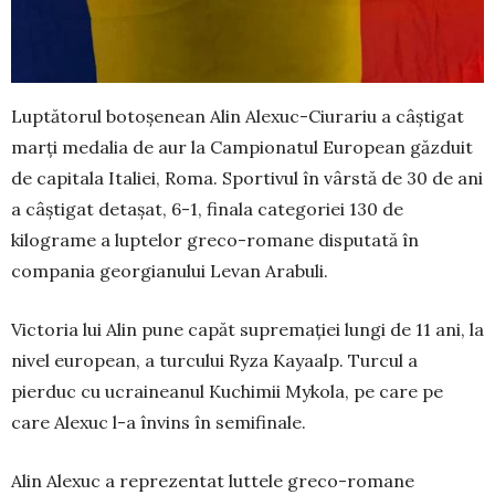
Luptătorul botoșenean Alin Alexuc-Ciurariu a câștigat
marți medalia de aur la Campionatul European găzduit
de capitala Italiei, Roma. Sportivul în vârstă de 30 de ani
a câștigat detașat, 6-1, finala categoriei 130 de
kilograme a luptelor greco-romane disputată în
compania georgianului Levan Arabuli.
Victoria lui Alin pune capăt supremației lungi de 11 ani, la
nivel european, a turcului Ryza Kayaalp. Turcul a
pierduc cu ucraineanul Kuchimii Mykola, pe care pe
care Alexuc l-a învins în semifinale.
Alin Alexuc a reprezentat luttele greco-romane