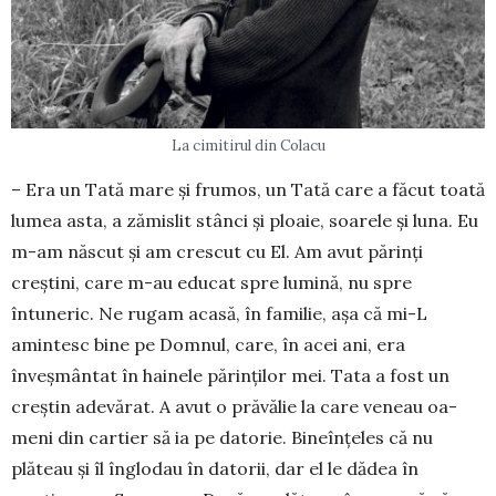
La cimitirul din Colacu
– Era un Tată mare și frumos, un Tată care a făcut toată
lumea asta, a ză­mislit stânci și ploaie, soarele și luna. Eu
m-am născut și am crescut cu El. Am avut părinți
creștini, care m-au educat spre lumină, nu spre
întuneric. Ne rugam acasă, în familie, așa că mi-L
amintesc bine pe Domnul, care, în acei ani, era
înveșmântat în hainele părinți­lor mei. Tata a fost un
creștin adevărat. A avut o prăvălie la care veneau oa­
meni din cartier să ia pe datorie. Bine­înțeles că nu
plăteau și îl înglodau în datorii, dar el le dădea în