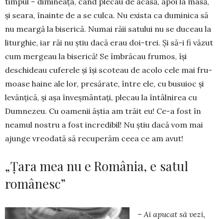
timpul – dimineața, când plecau de acasă, apoi la masă,
și seara, înainte de a se culca. Nu exista ca duminica să
nu mear­gă la biserică. Numai răii satului nu se du­ceau la
liturghie, iar răi nu știu dacă erau doi-trei. Și să-i fi vă­zut
cum mergeau la biserică! Se îmbrăcau frumos, își
deschideau cuferele și își scoteau de acolo cele mai fru­
moase haine ale lor, presărate, între ele, cu busuioc și
levănțică, și așa înveșmântați, plecau la întâlnirea cu
Dumnezeu. Cu oame­nii ăștia am trăit eu! Ce-a fost în
neamul nostru a fost incredi­bil! Nu știu dacă vom mai
ajunge vreodată să recuperăm ceea ce am avut!
„Țara mea nu e România, e satul
românesc”
– Ai apucat să vezi,