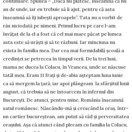
continuare. Spunea – „Dacă nu plătesc, înseamnă că nu
au de unde, iar eu trebuie să îi ajut, pentru că asta
înseamnă să îți iubești aproapele”. Tata nu a vorbit de
rău niciodată pe nimeni. Primul lucru pe care l-am
învățat de la el a fost că cel mai mare păcat pe lumea
asta este să urăști și să te răzbuni. Iar minciuna nu
exista în familia mea. Dar cea mai formidabilă școală a
credinței se petre­cea în timpul verii. De la trei luni,
mama ne ducea la Colacu, în Vrancea, unde se născuse
tatăl meu. Eram 11 frați și de-abia așteptam luna iunie
ca să mergem la țară, iar apoi plângeam la sfârșitul lunii
august, că trebuia să ne întoarcem în infernul din
București. De atunci, pentru mine, România în­seam­nă
satul românesc. Născându-mă și crescând la oraș, într-
un cartier bucureștean, am putut să văd și perversitatea
orașului. Așa că atunci când plecam cu familia la Colacu,