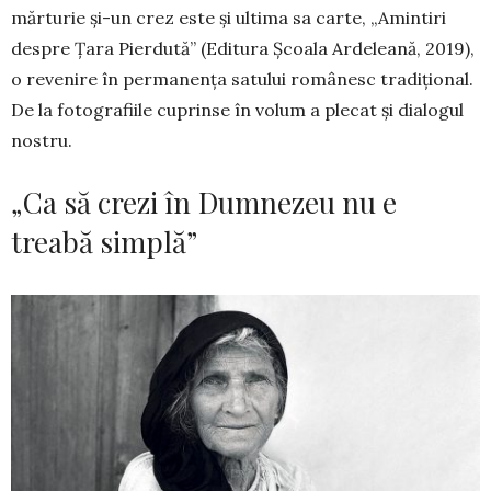
mărturie și-un crez este și ulti­ma sa carte, „Amintiri
despre Țara Pierdută” (Editura Școala Ardeleană, 2019),
o revenire în permanența satului românesc tradițional.
De la fotografiile cu­prinse în volum a plecat și dialogul
nostru.
„Ca să crezi în Dumnezeu nu e
treabă simplă”