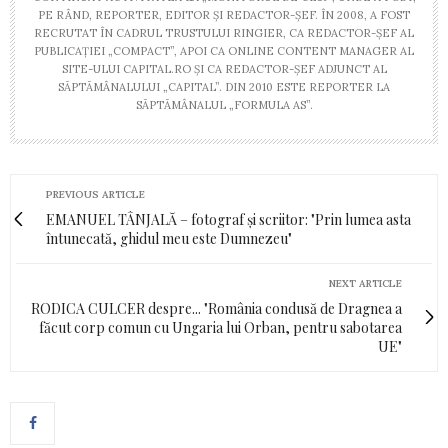
PE RÂND, REPORTER, EDITOR ŞI REDACTOR-ŞEF. ÎN 2008, A FOST
RECRUTAT ÎN CADRUL TRUSTULUI RINGIER, CA REDACTOR-ŞEF AL
PUBLICAŢIEI „COMPACT”, APOI CA ONLINE CONTENT MANAGER AL
SITE-ULUI CAPITAL.RO ŞI CA REDACTOR-ŞEF ADJUNCT AL
SĂPTĂMÂNALULUI „CAPITAL”. DIN 2010 ESTE REPORTER LA
SĂPTĂMÂNALUL „FORMULA AS”.
PREVIOUS ARTICLE
EMANUEL TÂNJALĂ – fotograf și scriitor: "Prin lumea asta
întunecată, ghidul meu este Dumnezeu"
NEXT ARTICLE
RODICA CULCER despre... "România condusă de Dragnea a
fă­cut corp comun cu Ungaria lui Orban, pentru sabotarea
UE"