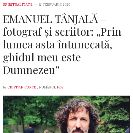
SPIRITUALITATE
12 FEBRUARIE 2020
EMANUEL TÂNJALĂ –
fotograf și scriitor: „Prin
lumea asta întunecată,
ghidul meu este
Dumnezeu”
by
CRISTIAN CURTE
, NUMĂRUL
1402