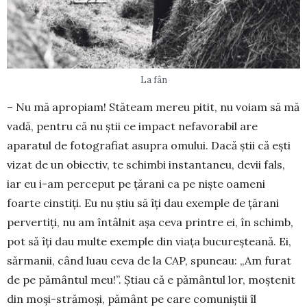
La fân
– Nu mă apropiam! Stăteam mereu pitit, nu voiam să mă
vadă, pentru că nu știi ce impact nefa­vorabil are
aparatul de fotografiat asupra omului. Dacă știi că ești
vizat de un obiectiv, te schimbi instantaneu, devii fals,
iar eu i-am perceput pe țărani ca pe niște oameni
foarte cinstiți. Eu nu știu să îți dau exemple de țărani
pervertiți, nu am întâlnit așa ceva printre ei, în schimb,
pot să îți dau multe exemple din viața bucu­reșteană. Ei,
sărmanii, când luau ceva de la CAP, spuneau: „Am fu­rat
de pe pământul meu!”. Știau că e pământul lor, moștenit
din moși-stră­moși, pământ pe care co­muniștii îl