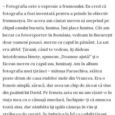
– Fotografia este o expresie a frumosului. Eu cred că
fotografia a fost inventată pentru a prinde în obiectiv
frumusețea. De aceea am căutat mereu să surprind pe
chipul omului bucuria, lumina. Îmi place lumina. Cât am
lucrat ca fotoreporter în Ro­mâ­nia, vedeam în București
doar oameni posaci, mereu cu capul în pământ. La sat
era altfel. Țăranii, când te vedeau, îți dădeau
întotdeauna binețe, spu­neau „Doamne ajută!” și o
făceau mereu cu capul sus, luminați. Am în album
fotografia unei țărănci – mătușa Paraschiva, stătea
peste drum de casa ru­delor mele din Vrancea. Era o
femeie simplă, săra­că, dar avea un chip de ziceai că vine
din psalmii lui David. Pe femeia asta eu nu am văzut-o în
viața mea cu o cămașă murdară. Închipuie-ți că muncea
toată ziua, dar sâmbăta își spăla cămeșa în râu și
strălucea de curată. Se îmbrăca la fel ca ceilalți țărani,