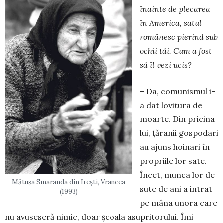
înainte de plecarea
în Ame­rica, satul
românesc pierind sub
ochii tăi. Cum a fost
să îl vezi ucis?
– Da, comunismul i-
a dat lovitura de
moarte. Din pricina
lui, țăranii gospodari
au ajuns hoinari în
propriile lor sate.
Încet, munca lor de
Mătușa Smaranda din Irești, Vrancea
sute de ani a intrat
(1993)
pe mâna unora care
nu avuseseră nimic, doar școala asupritorului. Îmi