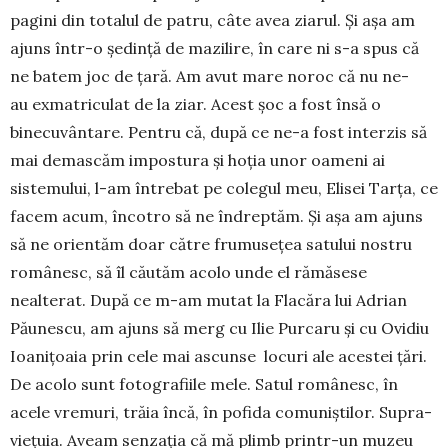
pagini din totalul de patru, câte avea ziarul. Și așa am
ajuns într-o ședință de mazilire, în care ni s-a spus că
ne batem joc de țară. Am avut mare noroc că nu ne-
au exmatriculat de la ziar. Acest șoc a fost însă o
binecuvântare. Pentru că, după ce ne-a fost interzis să
mai demascăm impostura și hoția unor oameni ai
sistemului, l-am întrebat pe colegul meu, Elisei Tarța, ce
facem acum, încotro să ne în­dreptăm. Și așa am ajuns
să ne orientăm doar către frumusețea satului nostru
românesc, să îl căutăm acolo unde el rămăsese
nealterat. După ce m-am mutat la Flacăra lui Adrian
Păunescu, am ajuns să merg cu Ilie Purcaru și cu Ovidiu
Ioanițoaia prin cele mai ascunse locuri ale acestei țări.
De acolo sunt fotografiile mele. Satul românesc, în
acele vre­muri, trăia încă, în pofida comuniștilor. Supra­
vie­țuia. Aveam senzația că mă plimb printr-un muzeu