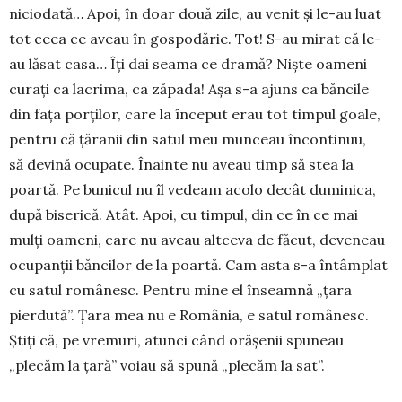
niciodată… Apoi, în doar două zile, au venit și le-au luat
tot ceea ce aveau în gospodărie. Tot! S-au mirat că le-
au lăsat casa… Îți dai seama ce dramă? Niște oameni
curați ca lacrima, ca zăpada! Așa s-a ajuns ca băncile
din fața porților, care la început erau tot timpul goale,
pentru că țăranii din satul meu munceau încontinuu,
să devină ocupate. Înainte nu aveau timp să stea la
poartă. Pe bunicul nu îl vedeam acolo decât duminica,
după biserică. Atât. Apoi, cu timpul, din ce în ce mai
mulți oameni, care nu aveau altceva de făcut, deveneau
ocupanții băncilor de la poartă. Cam asta s-a întâmplat
cu satul românesc. Pentru mine el înseamnă „țara
pierdută”. Țara mea nu e România, e satul românesc.
Știți că, pe vremuri, atunci când orășenii spu­neau
„plecăm la țară” voiau să spună „ple­căm la sat”.