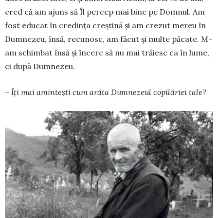
cred că am ajuns să Îl percep mai bine pe Domnul. Am
fost educat în credința creștină și am crezut mereu în
Dumnezeu, însă, recunosc, am fă­cut și multe păcate. M-
am schimbat însă și încerc să nu mai trăiesc ca în lume,
ci după Dumnezeu.
– Îți mai amintești cum arăta Dum­nezeul copilăriei tale?