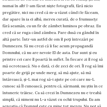
numai în alb! I-am făcut niște fotografii, fără nicio
pregătire, nici nu cred că m-a văzut când i le făceam,
dar apare în ia ei albă, mereu curată, de o frumusețe
fără seamăn, cu un fir de zâmbet lumi­nos pe obraz. Eu
cred că se ruga când zâmbea. Pare dusă cu gândul în
altă parte. Într-un astfel de om îl poți întrezări pe
Dumnezeu. Să nu crezi că îi fac acum propa­gan­dă
Domnului, că nu are nevoie El de asta. Dar sunt și eu
printre cei care îl poartă în suflet. În fie­care zi îl rog să
mă ocro­tească. Nu o dată, ci de zeci de ori. Îl rog să îmi
poarte de grijă pe unde merg, să mă ajute, să mă
întărească, și-L mai rog să-i ajute pe cei care nu-L
cunosc să Îl cunoască, pentru că, sărmanii, nu știu în ce
întuneric trăiesc. Ca să crezi în Dumnezeu nu e treabă
simplă, că nimeni nu L-a văzut cu ochii trupului. Eu am
sen­zația că Domnul este cu mine tot mereu. Nu pot să