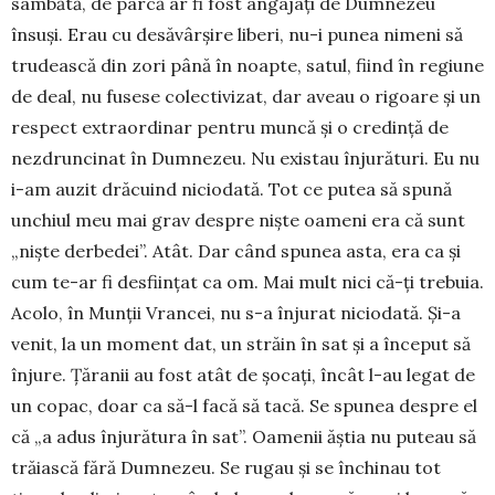
sâmbătă, de parcă ar fi fost angajați de Dumnezeu
însuși. Erau cu desă­vârșire liberi, nu-i punea nimeni să
trudească din zori până în noapte, satul, fiind în regiune
de deal, nu fusese colectivizat, dar aveau o rigoare și un
respect extraordinar pentru muncă și o credință de
nezdruncinat în Dumnezeu. Nu existau înjurături. Eu nu
i-am auzit drăcuind niciodată. Tot ce putea să spună
unchiul meu mai grav despre niște oameni era că sunt
„niște derbedei”. Atât. Dar când spunea asta, era ca și
cum te-ar fi desființat ca om. Mai mult nici că-ți trebuia.
Acolo, în Munții Vrancei, nu s-a înjurat niciodată. Și-a
venit, la un moment dat, un străin în sat și a început să
înjure. Țăranii au fost atât de șocați, încât l-au legat de
un copac, doar ca să-l facă să tacă. Se spunea despre el
că „a adus înju­rătura în sat”. Oamenii ăștia nu puteau să
tră­iască fără Dumnezeu. Se rugau și se închinau tot