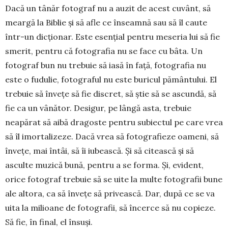
Dacă un tânăr fotograf nu a auzit de acest cuvânt, să
meargă la Biblie și să afle ce înseamnă sau să îl caute
într-un dicționar. Este esențial pentru meseria lui să fie
smerit, pentru că fotografia nu se face cu bâta. Un
fotograf bun nu trebuie să iasă în față, fotografia nu
este o fudulie, fotograful nu este buricul pământului. El
trebuie să învețe să fie discret, să știe să se ascundă, să
fie ca un vânător. Desigur, pe lângă asta, trebuie
neapărat să aibă dragoste pentru subiectul pe care vrea
să îl imortalizeze. Dacă vrea să fotografieze oameni, să
învețe, mai întâi, să îi iubească. Și să citească și să
asculte muzică bună, pentru a se forma. Și, evident,
orice fotograf trebuie să se uite la multe fotografii bune
ale altora, ca să învețe să pri­vească. Dar, după ce se va
uita la mili­oane de fotografii, să încerce să nu co­pieze.
Să fie, în final, el însuși.