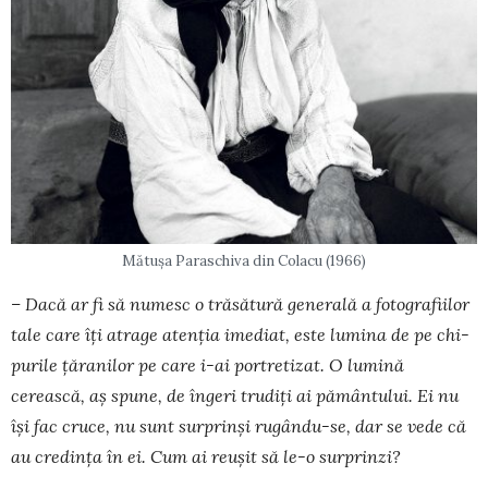
Mătușa Paraschiva din Colacu (1966)
– Dacă ar fi să numesc o tră­sătură generală a fotogra­fiilor
tale care îți atrage atenția imediat, este lumina de pe chi­
purile țăranilor pe care i-ai por­tretizat. O lumină
cerească, aș spune, de îngeri trudiți ai pă­mântului. Ei nu
își fac cruce, nu sunt surprinși ru­gân­du-se, dar se vede că
au credința în ei. Cum ai reușit să le-o sur­prin­zi?