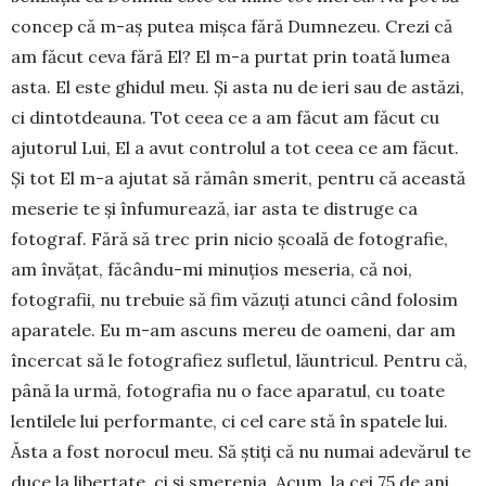
concep că m-aș putea mișca fără Dumnezeu. Crezi că
am făcut ceva fără El? El m-a purtat prin toată lumea
asta. El este ghidul meu. Și asta nu de ieri sau de astăzi,
ci dintotdeauna. Tot ceea ce a am făcut am făcut cu
ajutorul Lui, El a avut controlul a tot ceea ce am făcut.
Și tot El m-a ajutat să rămân smerit, pentru că această
meserie te și înfumurează, iar asta te distruge ca
fotograf. Fără să trec prin nicio școală de fotografie,
am învățat, făcându-mi minuțios meseria, că noi,
fotografii, nu trebuie să fim văzuți atunci când folosim
aparatele. Eu m-am ascuns mereu de oameni, dar am
încercat să le fo­tografiez sufletul, lăuntricul. Pentru că,
până la ur­mă, fotografia nu o face aparatul, cu toate
lentilele lui performante, ci cel care stă în spatele lui.
Ăsta a fost norocul meu. Să știți că nu numai adevărul te
duce la libertate, ci și smerenia. Acum, la cei 75 de ani,