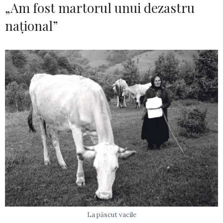
„Am fost martorul unui dezastru
național”
La păscut vacile