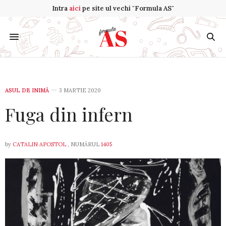
Intra
aici
pe site ul vechi "Formula AS"
ASUL DE INIMĂ
3 MARTIE 2020
Fuga din infern
by
CATALIN APOSTOL
, NUMĂRUL
1405