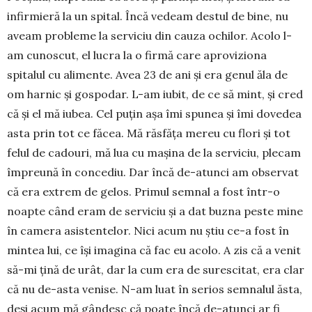
infirmieră la un spital. Încă ve­deam destul de bine, nu
aveam probleme la ser­viciu din cauza ochilor. Acolo l-
am cunoscut, el lu­cra la o firmă care aproviziona
spitalul cu alimente. Avea 23 de ani și era genul ăla de
om harnic și gospodar. L-am iubit, de ce să mint, și cred
că și el mă iubea. Cel puțin așa îmi spunea și îmi dovedea
asta prin tot ce făcea. Mă răsfăța mereu cu flori și tot
felul de cadouri, mă lua cu mașina de la ser­viciu, plecam
împreună în concediu. Dar încă de-atunci am observat
că era extrem de gelos. Primul semnal a fost într-o
noapte când eram de serviciu și a dat buzna peste mine
în camera asis­tentelor. Nici acum nu știu ce-a fost în
mintea lui, ce își imagina că fac eu acolo. A zis că a venit
să-mi țină de urât, dar la cum era de surescitat, era clar
că nu de-asta venise. N-am luat în serios sem­nalul ăsta,
deși acum mă gândesc că poate încă de-atunci ar fi