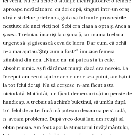
lei vechi. Nu era deloc o situație încurajatoare: o femeie
aproape nevăză­toa­re, cu doi copii, singuri într-un oraș
străin și deloc prietenos, gata să înfrunte provocările
neștiute ale unei vieți noi. Sebi era clasa a opta și Anca a
șasea. Trebuiau înscriși la o școală, iar mama trebuia
urgent să-și găsească ceva de lucru. Dar cum, că ochii
n-o mai ajutau.”Știți cum a fost?”, îmi zice femeia
zâmbind din nou. „Nimic nu-mi putea sta în cale.
Absolut nimic. Aș fi dărâmat munții dacă era nevoie. La
început am cerut ajutor acolo unde s-a putut, am bătut
la tot felul de uși. Nu să cerșesc, n-am făcut asta
niciodată. Mai întâi, am făcut demersuri să iau pensie de
handicap. A trebuit să schimb buletinul, să umblu după
tot felul de acte. Încă mă puteam descurca pe stradă,
n-aveam probleme. După vreo două luni am reușit să
obțin pensia. Am fost apoi la Ministerul Învățământului,