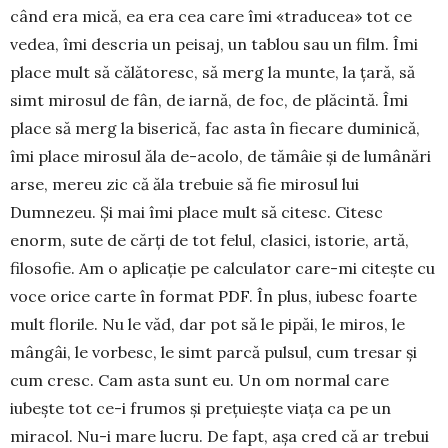
când era mică, ea era cea care îmi «tra­ducea» tot ce
vedea, îmi descria un peisaj, un tablou sau un film. Îmi
place mult să că­lătoresc, să merg la munte, la țară, să
simt mi­rosul de fân, de iarnă, de foc, de plăcintă. Îmi
place să merg la biserică, fac asta în fiecare duminică,
îmi place mirosul ăla de-acolo, de tămâie și de lu­mânări
arse, mereu zic că ăla trebuie să fie mirosul lui
Dumnezeu. Și mai îmi place mult să citesc. Ci­tesc
enorm, sute de cărți de tot felul, clasici, istorie, artă,
filosofie. Am o aplicație pe calculator care-mi citește cu
voce orice carte în format PDF. În plus, iubesc foarte
mult florile. Nu le văd, dar pot să le pipăi, le miros, le
mângâi, le vorbesc, le simt parcă pulsul, cum tresar și
cum cresc. Cam asta sunt eu. Un om normal care
iubește tot ce-i frumos și prețuiește viața ca pe un
miracol. Nu-i mare lucru. De fapt, așa cred că ar trebui