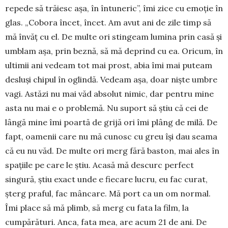
repede să trăiesc așa, în întuneric”, îmi zice cu emoție în
glas. „Co­bora încet, încet. Am avut ani de zile timp să
mă învăț cu el. De multe ori stingeam lumina prin casă și
umblam așa, prin beznă, să mă deprind cu ea. Oricum, în
ultimii ani vedeam tot mai prost, abia îmi mai puteam
desluși chipul în oglindă. Vedeam așa, doar niște umbre
vagi. As­tăzi nu mai văd absolut nimic, dar pentru mine
asta nu mai e o problemă. Nu suport să știu că cei de
lângă mine îmi poartă de grijă ori îmi plâng de milă. De
fapt, oamenii care nu mă cunosc cu greu își dau seama
că eu nu văd. De multe ori merg fără baston, mai ales în
spațiile pe care le știu. Acasă mă descurc per­fect
singură, știu exact unde e fiecare lucru, eu fac curat,
șterg praful, fac mâncare. Mă port ca un om normal.
Îmi place să mă plimb, să merg cu fata la film, la
cumpărături. Anca, fata mea, are acum 21 de ani. De