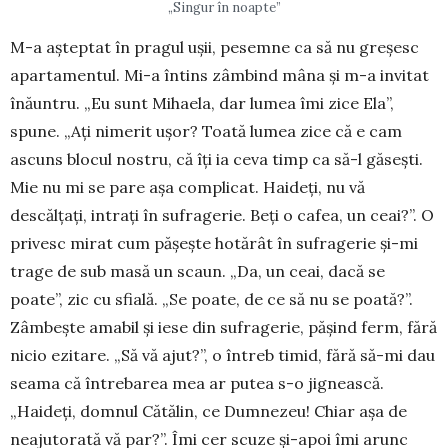
„Singur în noapte”
M-a așteptat în pragul ușii, pesemne ca să nu greșesc
apartamentul. Mi-a întins zâmbind mâna și m-a invitat
înăuntru. „Eu sunt Mihaela, dar lumea îmi zice Ela”,
spune. „Ați nimerit ușor? Toată lu­mea zice că e cam
ascuns blocul nostru, că îți ia ceva timp ca să-l găsești.
Mie nu mi se pare așa com­plicat. Haideți, nu vă
descălțați, intrați în sufragerie. Beți o cafea, un ceai?”. O
privesc mirat cum pășește hotărât în sufragerie și-mi
trage de sub masă un scaun. „Da, un ceai, dacă se
poate”, zic cu sfială. „Se poate, de ce să nu se poată?”.
Zâm­bește amabil și iese din sufragerie, pășind ferm, fără
ni­cio ezitare. „Să vă ajut?”, o întreb timid, fără să-mi dau
seama că întrebarea mea ar putea s-o jig­nească.
„Haideți, domnul Cătălin, ce Dumnezeu! Chiar așa de
neajutorată vă par?”. Îmi cer scuze și-apoi îmi arunc