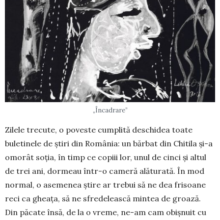
„Încadrare”
Zilele trecute, o poveste cumplită deschi­dea toate
buletinele de știri din România: un bărbat din Chitila și-a
omorât soția, în timp ce copiii lor, unul de cinci și altul
de trei ani, dormeau într-o cameră alăturată. În mod
normal, o asemenea știre ar trebui să ne dea frisoane
reci ca gheața, să ne sfredelească mintea de groază.
Din păcate însă, de la o vreme, ne-am cam obișnuit cu