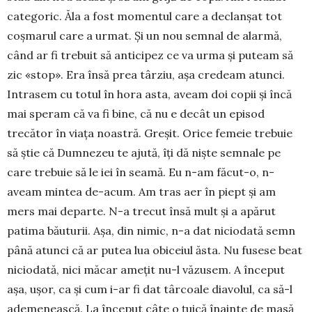
categoric. Ăla a fost momentul care a declanșat tot
coșmarul care a urmat. Și un nou semnal de alarmă,
când ar fi trebuit să anticipez ce va urma și puteam să
zic «stop». Era însă prea târziu, așa credeam atunci.
Intrasem cu totul în hora asta, aveam doi copii și încă
mai speram că va fi bine, că nu e decât un episod
trecător în viața noastră. Greșit. Orice femeie trebuie
să știe că Dumnezeu te ajută, îți dă niște semnale pe
care trebuie să le iei în seamă. Eu n-am făcut-o, n-
aveam mintea de-acum. Am tras aer în piept și am
mers mai departe. N-a trecut însă mult și a apărut
patima băuturii. Așa, din nimic, n-a dat niciodată semn
până atunci că ar putea lua obiceiul ăsta. Nu fusese beat
niciodată, nici măcar amețit nu-l văzusem. A început
așa, ușor, ca și cum i-ar fi dat târcoale diavolul, ca să-l
ademenească. La început câte o țuică înainte de masă