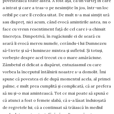
povestească toate astea. A fost așa, ca un vârtej în care
a intrat și care a tras-o pe nesimțite în jos, într-un loc
oribil pe care îl credea uitat. De mult n-a mai simțit ură
sau dispreț, nici acum, când evocă amintirile astea, nu o
face cu vreun resentiment față de cel care i-a chinuit
tinerețea. Dimpotrivă, în rugăciunile ei de seară cu
seară îi evocă mereu numele, cerându-i lui Dumnezeu
să-l ierte și să-i lumineze mintea și sufletul. Și totuși,
vorbește despre acel trecut cu o mare amărăciune.
Zâmbetul ei delicat a dispărut, entuziasmul cu care
vorbea la începutul întâlnirii noastre s-a domolit. Îmi
spune că povestea ei de după momentul acela, al primei
palme, e mult prea cumplită și com­plicată, că ar prefera
să nu și-o mai amintească. Tot ce mai poate să spună e
că atunci a fost o femeie slabă, că s-a lăsat înduioșată
de regretele lui, că a continuat să trăiască în mediul