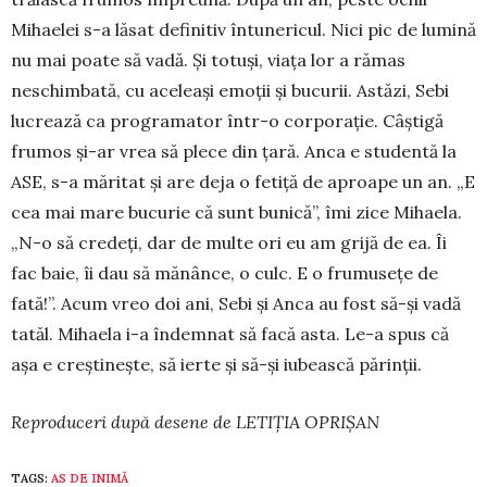
Mihaelei s-a lăsat definitiv întunericul. Nici pic de lumină
nu mai poate să vadă. Și totuși, viața lor a ră­mas
neschimbată, cu aceleași emoții și bucurii. Astăzi, Sebi
lucrează ca programator într-o corpo­rație. Câștigă
frumos și-ar vrea să plece din țară. Anca e studentă la
ASE, s-a măritat și are deja o fe­tiță de aproape un an. „E
cea mai mare bucurie că sunt bunică”, îmi zice Mihaela.
„N-o să credeți, dar de multe ori eu am grijă de ea. Îi
fac baie, îi dau să mănânce, o culc. E o frumusețe de
fată!”. Acum vreo doi ani, Sebi și Anca au fost să-și vadă
tatăl. Mihaela i-a îndemnat să facă asta. Le-a spus că
așa e creștinește, să ierte și să-și iubească părinții.
Reproduceri după desene de LETIȚIA OPRIȘAN
TAGS:
AS DE INIMĂ