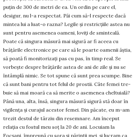
puțin de 300 de metri de ea. Un ordin pe care el,
desigur, nu l-a respectat. Păi cum să-l respecte dacă
mintea lui a luat-o razna? Legile și restricțiile astea nu
sunt pentru asemenea oameni, loviți de sminteală.
Poate că singura mă­sură mai sigură ar fi aceea cu
brățările electronice pe care să le poarte oamenii ăștia,
să poată fi mo­ni­torizați pas cu pas, în timp real. Se
vorbește des­pre brățările astea de ani de zile și nu se
întâmplă ni­mic. Se tot spune că sunt prea scumpe. Bine
că sunt bani pentru tot felul de prostii. Câte femei tre­
buie să mai moară ca să merite o asemenea chel­tuială?
Până una, alta, însă, singura măsură sigură stă doar în
vigilența și curajul acestor femei. Din păcate, eu m-am
trezit destul de târziu din resem­nare. Am început
relația cu fostul meu soț la 20 de ani. Locuiam la
Focșani, împreună cu sora și pă­rinții mei, și lucram ca