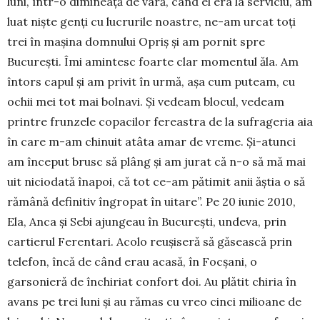
luni, într-o dimineață de vară, când el era la serviciu, am
luat niște genți cu lucrurile noastre, ne-am urcat toți
trei în mașina domnului Opriș și am pornit spre
București. Îmi amintesc foarte clar momentul ăla. Am
întors capul și am privit în urmă, așa cum puteam, cu
ochii mei tot mai bolnavi. Și vedeam blocul, vedeam
printre frunzele copacilor fereastra de la sufrageria aia
în care m-am chinuit atâta amar de vreme. Și-atunci
am început brusc să plâng și am jurat că n-o să mă mai
uit niciodată înapoi, că tot ce-am pătimit anii ăștia o să
rămână definitiv îngropat în uitare”. Pe 20 iunie 2010,
Ela, Anca și Sebi ajungeau în București, undeva, prin
cartierul Ferentari. Acolo reușiseră să găsească prin
telefon, încă de când erau acasă, în Focșani, o
garsonieră de închiriat confort doi. Au plătit chiria în
avans pe trei luni și au rămas cu vreo cinci milioane de