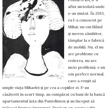
aflat niciodată unde
s-au mutat. În 2013,
ea l-a cunoscut pe
Mihai, un om blând
și mereu zâmbitor,
tâmplar la o fabrică
de mobilă. Nu, el nu
are probleme cu
vederea, nu are
nicio problemă, e un
om perfect normal,
care a reușit să
umple viața Mihaelei și pe cea a copiilor ei. S-au
căsătorit în scurt timp, au cumpărat cu bani de la bancă
apartamentul ăsta din Pantelimon și au început să
trăiască frumos împreună. După un an, peste ochii