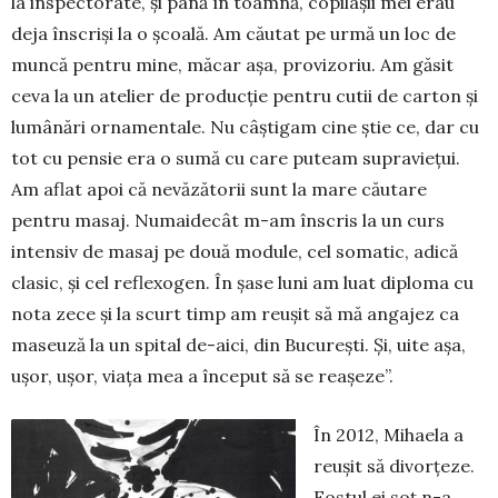
la inspectorate, și până în toamnă, copilașii mei erau
deja înscriși la o școală. Am căutat pe urmă un loc de
muncă pentru mine, măcar așa, pro­vi­zoriu. Am găsit
ceva la un atelier de producție pen­tru cutii de carton și
lumânări ornamentale. Nu câș­tigam cine știe ce, dar cu
tot cu pensie era o sumă cu care puteam supraviețui.
Am aflat apoi că nevăzătorii sunt la mare căutare
pentru masaj. Numaidecât m-am înscris la un curs
intensiv de masaj pe două module, cel somatic, adică
clasic, și cel reflexogen. În șase luni am luat diploma cu
nota zece și la scurt timp am reușit să mă angajez ca
maseuză la un spital de-aici, din București. Și, uite așa,
ușor, ușor, viața mea a început să se reașeze”.
În 2012, Mihaela a
reușit să divorțeze.
Fostul ei soț n-a