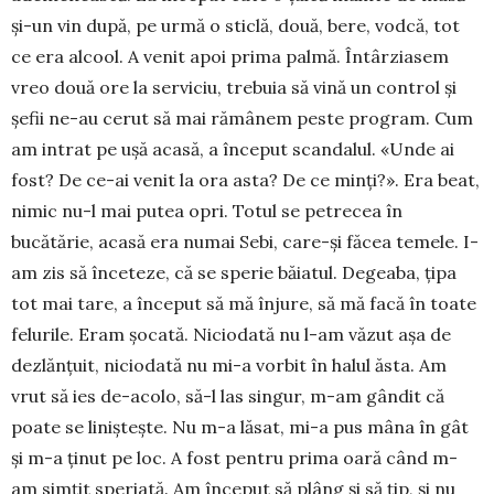
și-un vin după, pe urmă o sticlă, două, bere, vodcă, tot
ce era alcool. A venit apoi prima palmă. Întârziasem
vreo două ore la serviciu, trebuia să vină un control și
șefii ne-au cerut să mai rămânem peste program. Cum
am intrat pe ușă acasă, a început scandalul. «Unde ai
fost? De ce-ai venit la ora asta? De ce minți?». Era beat,
nimic nu-l mai putea opri. Totul se petrecea în
bucătărie, acasă era numai Sebi, care-și făcea temele. I-
am zis să înceteze, că se sperie băiatul. Degeaba, țipa
tot mai tare, a început să mă înjure, să mă facă în toate
felurile. Eram șocată. Niciodată nu l-am văzut așa de
dezlănțuit, niciodată nu mi-a vorbit în halul ăsta. Am
vrut să ies de-acolo, să-l las singur, m-am gândit că
poate se liniștește. Nu m-a lăsat, mi-a pus mâna în gât
și m-a ținut pe loc. A fost pentru prima oară când m-
am simțit speriată. Am început să plâng și să țip, și nu