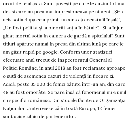
orori de felul ăsta. Sunt povești pe care le auzim tot mai
des și care nu prea mai impresionează pe nimeni. „Și-a
ucis soția după ce a primit un sms că aceasta îl înșală”,
„Un fost po­­lițist și-a omorât soția în bătaie”, „Și-a înjun­
ghiat mortal soția în camera de gardă a spitalului”. Sunt
titluri apărute numai în presa din ultima lună pe care le-
am găsit rapid pe google. Conform unor statistici
efectuate anul trecut de Inspectoratul General al
Poliției Române, în anul 2018 au fost reclamate aproape
o sută de asemenea cazuri de violență în fiecare zi.
Adică, peste 35.000 de femei bătute într-un an, din care
48 au fost omorâte. Se pare însă că fenomenul nu e unul
cu specific româ­nesc. Din studiile făcute de Organizația
Națiunilor Unite reiese că în toată Europa, 12 femei
sunt ucise zilnic de partenerii lor.