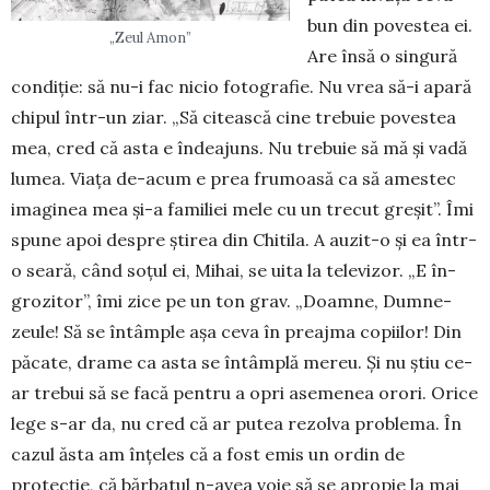
bun din povestea ei.
„Zeul Amon”
Are însă o singură
condiție: să nu-i fac nicio fotografie. Nu vrea să-i apară
chipul într-un ziar. „Să citească cine trebuie povestea
mea, cred că asta e îndeajuns. Nu trebuie să mă și vadă
lumea. Viața de-acum e prea frumoasă ca să amestec
imaginea mea și-a familiei mele cu un trecut greșit”. Îmi
spune apoi despre știrea din Chitila. A auzit-o și ea într-
o seară, când soțul ei, Mihai, se uita la televizor. „E în­
gro­zitor”, îmi zice pe un ton grav. „Doamne, Dum­ne­
zeule! Să se întâmple așa ceva în preajma copiilor! Din
păcate, drame ca asta se întâmplă mereu. Și nu știu ce-
ar trebui să se facă pentru a opri asemenea orori. Orice
lege s-ar da, nu cred că ar putea rezolva problema. În
cazul ăsta am înțeles că a fost emis un ordin de
protecție, că bărbatul n-avea voie să se apropie la mai