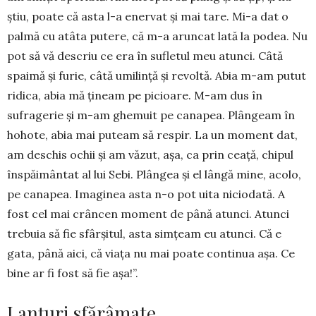
știu, poate că asta l-a enervat și mai tare. Mi-a dat o
palmă cu atâta putere, că m-a aruncat lată la podea. Nu
pot să vă descriu ce era în sufletul meu atunci. Câtă
spaimă și furie, câtă umilință și revoltă. Abia m-am putut
ridica, abia mă țineam pe picioare. M-am dus în
sufragerie și m-am ghemuit pe canapea. Plângeam în
hohote, abia mai puteam să respir. La un moment dat,
am deschis ochii și am văzut, așa, ca prin ceață, chipul
înspăimântat al lui Sebi. Plângea și el lângă mine, acolo,
pe canapea. Ima­ginea asta n-o pot uita niciodată. A
fost cel mai crân­cen moment de până atunci. Atunci
trebuia să fie sfârșitul, asta simțeam eu atunci. Că e
gata, până aici, că viața nu mai poate continua așa. Ce
bine ar fi fost să fie așa!”.
Lanțuri sfărâmate