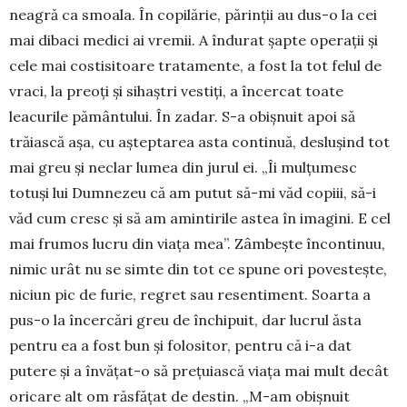
neagră ca smoala. În copilărie, părinții au dus-o la cei
mai dibaci medici ai vremii. A îndurat șapte operații și
cele mai costisitoare tratamente, a fost la tot felul de
vraci, la preoți și sihaștri vestiți, a încercat toate
leacurile pământului. În zadar. S-a obișnuit apoi să
trăiască așa, cu așteptarea asta continuă, deslușind tot
mai greu și neclar lumea din jurul ei. „Îi mul­țumesc
totuși lui Dumnezeu că am putut să-mi văd copiii, să-i
văd cum cresc și să am amintirile astea în imagini. E cel
mai frumos lucru din viața mea”. Zâmbește încontinuu,
nimic urât nu se simte din tot ce spune ori povestește,
niciun pic de furie, regret sau resentiment. Soarta a
pus-o la încercări greu de închipuit, dar lucrul ăsta
pentru ea a fost bun și folositor, pentru că i-a dat
putere și a învățat-o să prețuiască viața mai mult decât
oricare alt om răs­fățat de destin. „M-am obișnuit