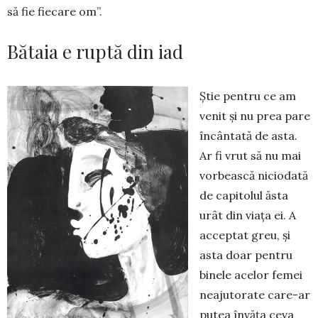
să fie fiecare om”.
Bătaia e ruptă din iad
Știe pentru ce am
venit și nu prea pare
încântată de asta.
Ar fi vrut să nu mai
vorbească niciodată
de capitolul ăsta
urât din viața ei. A
acceptat greu, și
asta doar pentru
binele acelor femei
neajutorate care-ar
putea învăța ceva