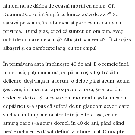
nimeni nu se dădea de ceasul morții ca acum. Of,
Doamne! Ce se întâmplă cu lumea asta de azi?”. Se
așează pe scaun, în fața mea, și pare că mă caută cu
privirea. „După glas, cred că sunteți un om bun. Aveți
ochii de culoare deschisă? Albaștri sau verzi?”. Îi zic că-s
albaștri și ea zâmbește larg, cu tot chipul.
În primăvara asta împlinește 46 de ani. E o femeie încă
frumoasă, puțin minionă, cu părul roș­cat și trăsături
delicate, deși viața n-a iertat-o deloc până acum. Acum
șase ani, în luna mai, aproape de ziua ei, și-a pierdut
vederea de tot. Știa că va veni momentul ăsta, încă din
copilărie i s-a spus că suferă de un glaucom sever, care
va duce în timp la o orbire totală. A fost așa, ca un
amurg care s-a scurs domol, în 40 de ani, până când
peste ochii ei s-a lăsat definitiv întunericul. O noapte