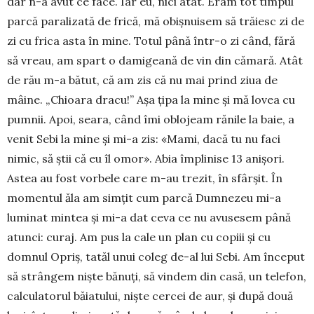
dar n-a avut ce face. Iar eu, nici atât. Eram tot timpul
parcă paralizată de frică, mă obișnuisem să trăiesc zi de
zi cu frica asta în mine. Totul până într-o zi când, fără
să vreau, am spart o damigeană de vin din cămară. Atât
de rău m-a bătut, că am zis că nu mai prind ziua de
mâine. „Chioara dracu!” Așa țipa la mine și mă lovea cu
pumnii. Apoi, seara, când îmi oblojeam rănile la baie, a
venit Sebi la mine și mi-a zis: «Mami, dacă tu nu faci
nimic, să știi că eu îl omor». Abia împlinise 13 anișori.
Astea au fost vorbele care m-au trezit, în sfârșit. În
mo­mentul ăla am simțit cum parcă Dumnezeu mi-a
luminat mintea și mi-a dat ceva ce nu avusesem până
atunci: curaj. Am pus la cale un plan cu copiii și cu
domnul Opriș, tatăl unui coleg de-al lui Sebi. Am început
să strângem niște bănuți, să vindem din casă, un telefon,
calculatorul băiatului, niște cercei de aur, și după două