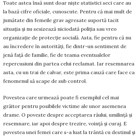
Toate astea însă sunt doar niște statistici seci care au
la bază cifre oficiale, cunoscute. Pentru că mai mult de
jumătate din femeile grav agresate suportă tacit
situația și nu sesizează niciodată poliția sau vreo
organizație de protecție socială. Asta, fie pentru că nu
au încredere în autorități, fie dintr-un sentiment de
jenă față de familie, fie de teama eventualelor
repercusiuni din partea celui reclamat. Iar resemnarea
asta, cu un trai de calvar, este prima cauză care face ca
fenomenul să scape de sub control.
Povestea care urmează poate fi exemplul cel mai
grăitor pentru posibilele victime ale unor asemenea
drame. O poveste despre acceptarea răului, umilință și
resemnare, iar apoi despre trezire, voință și curaj. E
povestea unei femei care s-a luat la trântă cu destinul și