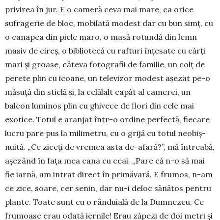
privirea în jur. E o cameră ceva mai mare, ca orice
sufragerie de bloc, mobilată modest dar cu bun simț, cu
o canapea din piele maro, o masă rotundă din lemn
masiv de cireș, o bibliotecă cu rafturi în­țesate cu cărți
mari și groase, câteva foto­grafii de familie, un colț de
perete plin cu icoane, un televizor modest așezat pe-o
mă­suță din sticlă și, la celălalt capăt al camerei, un
balcon luminos plin cu ghivece de flori din cele mai
exotice. Totul e aranjat într-o ordine perfectă, fiecare
lucru pare pus la milimetru, cu o grijă cu totul neobiș­
nuită. „Ce ziceți de vremea asta de-afa­ră?”, mă întreabă,
așezând în fața mea ca­na cu ceai. „Pare că n-o să mai
fie iarnă, am intrat direct în primăvară. E frumos, n-am
ce zice, soare, cer senin, dar nu-i deloc sănătos pentru
plante. Toate sunt cu o rânduială de la Dumnezeu. Ce
frumoase erau odată iernile! Erau zăpezi de doi metri și