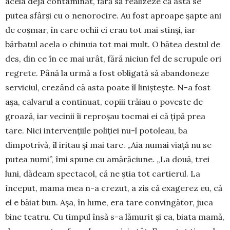
acela deja contaminat, fără să realizeze că asta se
putea sfârși cu o nenorocire. Au fost aproape șapte ani
de coșmar, în care ochii ei erau tot mai stinși, iar
bărbatul acela o chinuia tot mai mult. O bătea destul de
des, din ce în ce mai urât, fără niciun fel de scrupule ori
regrete. Până la urmă a fost obligată să abandoneze
serviciul, crezând că asta poate îl liniștește. N-a fost
așa, calvarul a continuat, copiii trăiau o poveste de
groază, iar vecinii îi reproșau tocmai ei că țipă prea
tare. Nici intervențiile poliției nu-l potoleau, ba
dimpotrivă, îl iritau și mai tare. „Aia numai viață nu se
putea numi”, îmi spune cu amărăciune. „La două, trei
luni, dădeam spectacol, că ne știa tot cartierul. La
început, mama mea n-a crezut, a zis că exagerez eu, că
el e băiat bun. Așa, în lume, era tare convingător, juca
bine teatru. Cu timpul însă s-a lămurit și ea, biata mamă,