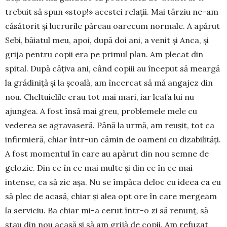
trebuit să spun «stop!» acestei re­lații. Mai târziu ne-am
căsătorit și lucrurile păreau oarecum normale. A apărut
Sebi, băiatul meu, apoi, după doi ani, a venit și Anca, și
grija pentru copii era pe primul plan. Am plecat din
spital. După câțiva ani, când copiii au început să meargă
la grădiniță și la școală, am încercat să mă angajez din
nou. Chel­tuielile erau tot mai mari, iar leafa lui nu
ajungea. A fost însă mai greu, problemele mele cu
vederea se agravaseră. Până la urmă, am reușit, tot ca
infirmieră, chiar într-un cămin de oameni cu dizabilități.
A fost momentul în care au apărut din nou semne de
gelozie. Din ce în ce mai multe și din ce în ce mai
intense, ca să zic așa. Nu se împăca deloc cu ideea ca eu
să plec de acasă, chiar și alea opt ore în care mergeam
la serviciu. Ba chiar mi-a cerut într-o zi să renunț, să
stau din nou acasă și să am grijă de copii. Am refuzat