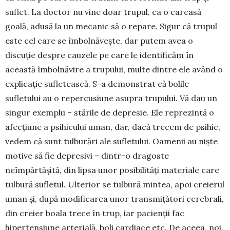
suflet. La doctor nu vine doar trupul, ca o carcasă
goală, adusă la un mecanic să o repare. Sigur că trupul
este cel care se îmbolnăvește, dar putem avea o
discuție despre cauzele pe care le identificăm în
această îmbolnăvire a trupului, multe dintre ele având o
explicație sufletească. S-a demonstrat că bolile
sufletului au o repercusiune asupra trupului. Vă dau un
singur exemplu – stările de depresie. Ele reprezintă o
afecțiune a psihicului uman, dar, dacă trecem de psihic,
vedem că sunt tulburări ale sufletului. Oamenii au niște
motive să fie depresivi – dintr-o dragoste
neîmpărtășită, din lipsa unor posibilități materiale care
tulbură sufletul. Ulterior se tulbură mintea, apoi creierul
uman și, după modificarea unor transmițători cerebrali,
din creier boala trece în trup, iar pacienții fac
hipertensiune arterială, boli cardiace etc. De aceea, noi,