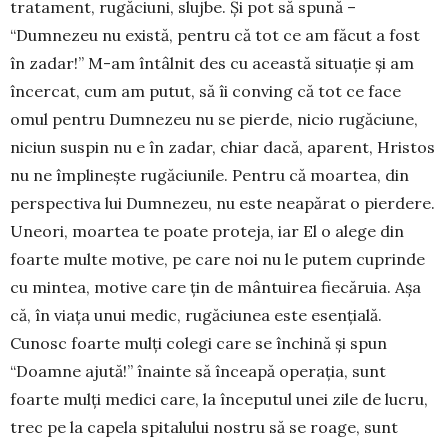
tratament, rugăciuni, slujbe. Și pot să spună –
“Dumnezeu nu există, pentru că tot ce am făcut a fost
în zadar!” M-am întâlnit des cu această situație și am
încercat, cum am putut, să îi conving că tot ce face
omul pentru Dumnezeu nu se pierde, nicio rugăciune,
niciun suspin nu e în zadar, chiar dacă, aparent, Hristos
nu ne împlinește rugăciunile. Pentru că moartea, din
perspectiva lui Dumnezeu, nu este neapărat o pierdere.
Uneori, moartea te poate proteja, iar El o alege din
foarte multe motive, pe care noi nu le putem cuprinde
cu mintea, motive care țin de mântuirea fiecăruia. Așa
că, în viața unui medic, rugăciunea este esențială.
Cunosc foarte mulți colegi care se închină și spun
“Doamne ajută!” înainte să înceapă operația, sunt
foarte mulți medici care, la începutul unei zile de lucru,
trec pe la capela spitalului nostru să se roage, sunt