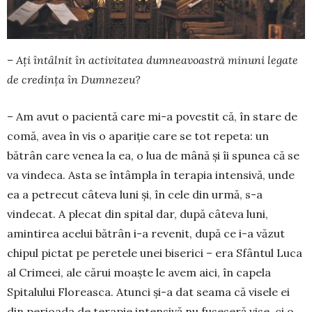
– Ați întâlnit în activitatea dumneavoastră minuni legate
de credința în Dumnezeu?
– Am avut o pacientă care mi-a povestit că, în stare de
comă, avea în vis o apariție care se tot repeta: un
bătrân care venea la ea, o lua de mână și îi spunea că se
va vindeca. Asta se întâmpla în terapia intensivă, unde
ea a petrecut câteva luni și, în cele din urmă, s-a
vindecat. A plecat din spital dar, după câteva luni,
amintirea acelui bătrân i-a revenit, după ce i-a văzut
chipul pictat pe peretele unei biserici – era Sfântul Luca
al Crimeei, ale cărui moaște le avem aici, în capela
Spitalului Floreasca. Atunci și-a dat seama că visele ei
din perioada de terapie intensivă nu fuseseră vise, ci o