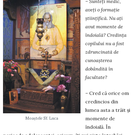
– Sunteți medic,
aveți o formație
științifică. Nu ați
avut momente de
îndoială? Credința
copilului nu a fost
zdruncinată de
cunoașterea
dobândită în
facultate?
– Cred că orice om
credincios din
lumea asta a trăit și
momente de
Moaștele Sf. Luca
îndoială. În