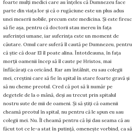
foarte mulți medici care au înțeles că Dumnezeu face
parte din viața lor și că o rugăciune este un plus adus
unei meserii nobile, precum este medicina. Și este firesc
să fie așa, pentru că doctorii stau mereu în fața
suferinței umane, iar suferința este un moment de
căutare. Omul care suferă îl caută pe Dumnezeu, pentru
că știe că doar El îl poate alina. Întotdeauna, în fața
morții oamenii încep să îl caute pe Hristos, mai
înflăcărați ca oricând. Rar am întâlnit, eu sau colegii
mei, creștini care să fie în spital în stare foarte gravă și
să nu cheme preotul. Cred că pot să îi număr pe
degetele de la o mână, deși au trecut prin spitalul
nostru sute de mii de oameni. Și să știți că oamenii
cheamă preotul în spital, nu pentru că le spun eu sau
colegii mei. Nu. Îl cheamă pentru că își dau seama că au
făcut tot ce le-a stat în putință, omenește vorbind, ca să