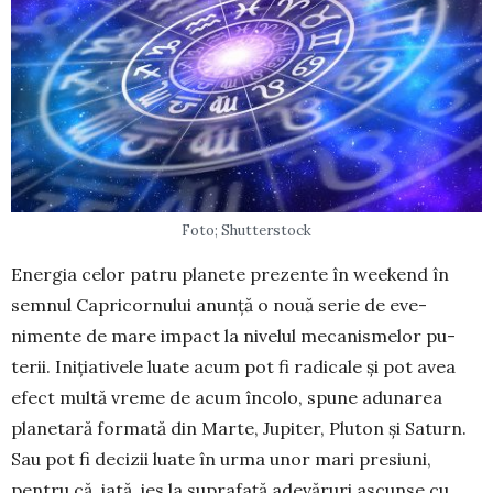
Foto; Shutterstock
Energia celor patru planete prezente în weekend în
semnul Capricornului anunță o nouă serie de eve­
nimente de mare impact la nivelul mecanismelor pu­
terii. Inițiativele luate acum pot fi radicale și pot avea
efect multă vreme de acum încolo, spune adu­narea
planetară formată din Marte, Jupiter, Pluton și Saturn.
Sau pot fi decizii luate în urma unor mari presiuni,
pentru că, iată, ies la suprafață adevăruri ascunse cu