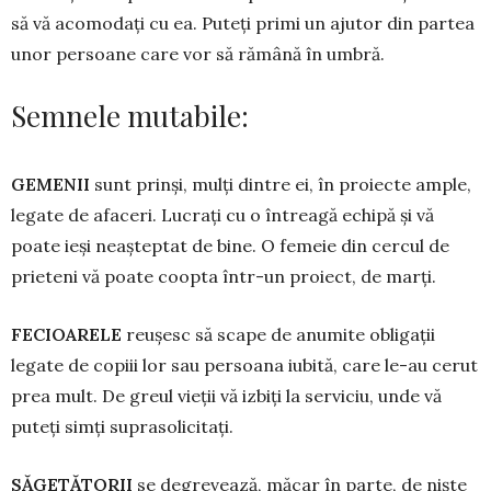
să vă acomodați cu ea. Puteți primi un ajutor din partea
unor persoane care vor să rămână în umbră.
Semnele mutabile:
GEMENII
sunt prinși, mulți dintre ei, în proiecte ample,
legate de afaceri. Lucrați cu o întreagă echipă și vă
poate ieși ne­așteptat de bine. O femeie din cercul de
prieteni vă poate coopta într-un proiect, de marți.
FECIOARELE
reușesc să scape de anu­mite obligații
legate de copiii lor sau per­soana iubită, care le-au cerut
prea mult. De greul vieții vă izbiți la serviciu, unde vă
puteți sim­ți suprasolicitați.
SĂGETĂTORII
se degrevează, măcar în parte, de niște