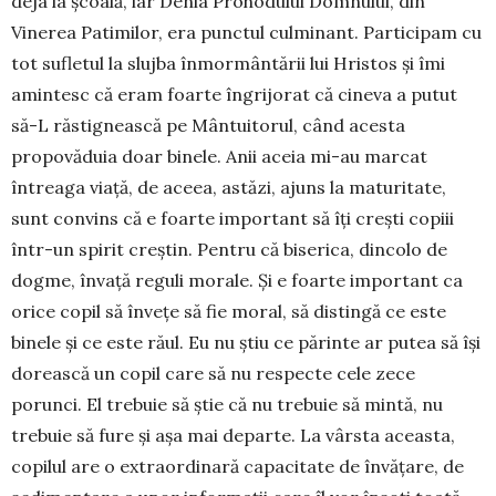
deja la școală, iar Denia Prohodului Domnului, din
Vinerea Patimilor, era punctul culminant. Participam cu
tot sufletul la slujba înmormântării lui Hristos și îmi
amintesc că eram foarte îngrijorat că cineva a putut
să-L răstignească pe Mântuitorul, când acesta
propovăduia doar binele. Anii aceia mi-au marcat
întreaga viață, de aceea, astăzi, ajuns la maturitate,
sunt convins că e foarte important să îți crești copiii
într-un spirit creștin. Pentru că biserica, dincolo de
dogme, învață reguli morale. Și e foarte important ca
orice copil să învețe să fie moral, să distingă ce este
binele și ce este răul. Eu nu știu ce părinte ar putea să își
dorească un copil care să nu respecte cele zece
porunci. El trebuie să știe că nu trebuie să mintă, nu
trebuie să fure și așa mai departe. La vârsta aceasta,
copilul are o extraordinară capacitate de învățare, de