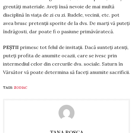
greutăți materiale. Aveți însă nevoie de mai multă
disciplină în viața de zi cu zi. Rudele, vecinii, etc. pot
avea brusc pre­tenții sporite de la dvs. De marți vă puteți
îndrăgosti, dar poate fi o pasiune primăvăratecă.
PEȘTII
primesc tot felul de invitații. Dacă sunteți atenți,
puteți profita de anumite ocazii, care se ivesc prin
intermediul celor din cercurile dvs. sociale. Saturn în
Vărsător vă poate determina să faceți anumite sacrificii.
TAGS:
ZODIAC
TANA ROSCA