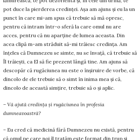
lămurească, te pot dezorienta și, în cele din urmă, te
pot duce la pierderea credinței. Așa am ajuns și eu la un
punct în care mi-am spus că trebuie să mă opresc,
pentru că intram într-o sferă la care omul nu are
acces, pentru că nu aparține de lumea aceasta. Din
acea clipă m-am străduit să-mi trăiesc credința. Am
înțeles că Dumnezeu se simte, nu se învață, că trebuie să
Îl trăiești, ca El să fie prezent lângă tine. Am ajuns să
descopăr că rugăciunea nu este o înșiruire de vorbe, că
dincolo de ele trebuie să o simt în inima mea și că,
dincolo de această simțire, trebuie să o și aplic.
– Vă ajută credința și rugăciunea în profesia
dumneavoastră?
– Eu cred că medicină fără Dumnezeu nu există, pentru
că omul pe care noi îl tratăm este format din trup și