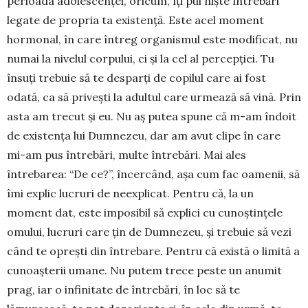
perioada adolescenței, oricum, îți pui niște întrebări
legate de propria ta existență. Este acel moment
hormonal, în care întreg organismul este modificat, nu
numai la nivelul corpului, ci și la cel al percepției. Tu
însuți trebuie să te desparți de copilul care ai fost
odată, ca să privești la adultul care urmează să vină. Prin
asta am trecut și eu. Nu aș putea spune că m-am îndoit
de existența lui Dumnezeu, dar am avut clipe în care
mi-am pus întrebări, multe întrebări. Mai ales
întrebarea: “De ce?”, încercând, așa cum fac oamenii, să
îmi explic lucruri de neexplicat. Pentru că, la un
moment dat, este imposibil să explici cu cunoștințele
omului, lucruri care țin de Dumnezeu, și trebuie să vezi
când te oprești din întrebare. Pentru că există o limită a
cunoașterii umane. Nu putem trece peste un anumit
prag, iar o infinitate de întrebări, în loc să te