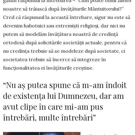
găsim răspunsul la întrebarea – “Cum poate omul zilelor
noastre să trăiască după învățăturile Mântuitorului?”
Cred că răspunsul la această întrebare, sigur nu este să
devenim habotnici sau extremiști religioși, dar nici nu
putem să modelăm învățătura noastră de credință
ortodoxă după solicitările societății actuale, pentru că
nu credința trebuie să se modeleze după societate, ci
societatea trebuie să încerce să integreze în
funcționalitatea ei învățăturile creștine.
“Nu aș putea spune că m-am îndoit
de existența lui Dumnezeu, dar am
avut clipe în care mi-am pus
întrebări, multe întrebări”