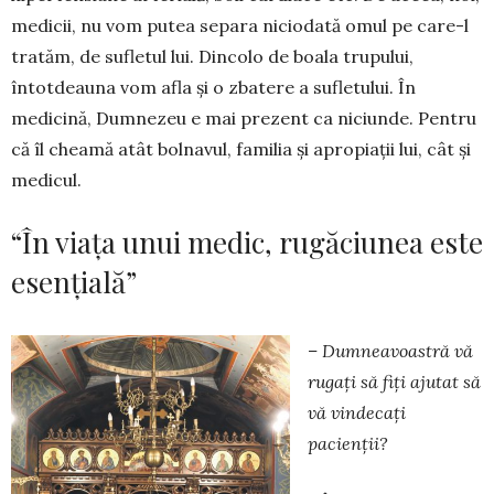
medicii, nu vom putea separa niciodată omul pe care-l
tratăm, de sufletul lui. Dincolo de boala trupului,
întotdeauna vom afla și o zbatere a sufletului. În
medicină, Dumnezeu e mai prezent ca niciunde. Pentru
că îl cheamă atât bolnavul, familia și apropiații lui, cât și
medicul.
“În viața unui medic, rugăciunea este
esențială”
– Dumneavoastră vă
rugați să fiți ajutat să
vă vindecați
pacienții?