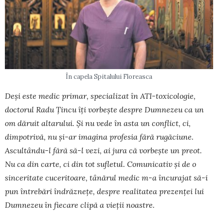
În capela Spitalului Floreasca
Deși este medic primar, specializat în ATI-toxicologie,
doctorul Radu Țincu îți vorbește despre Dumnezeu ca un
om dăruit altarului. Și nu vede în asta un conflict, ci,
dimpotrivă, nu și-ar imagina profesia fără rugăciune.
Ascultându-l fără să-l vezi, ai jura că vorbește un preot.
Nu ca din carte, ci din tot sufletul. Comunicativ și de o
sinceritate cuceritoare, tânărul medic m-a încurajat să-i
pun întrebări îndrăznețe, despre realitatea prezenței lui
Dumnezeu în fiecare clipă a vieții noastre.