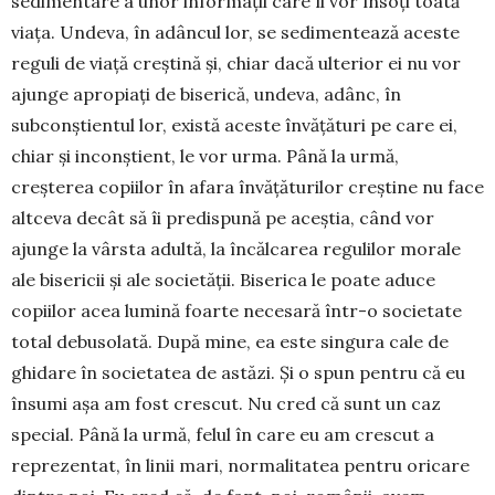
sedimentare a unor informații care îl vor însoți toată
viața. Undeva, în adâncul lor, se sedimentează aceste
reguli de viață creștină și, chiar dacă ulterior ei nu vor
ajunge apropiați de biserică, undeva, adânc, în
subconștientul lor, există aceste învățături pe care ei,
chiar și inconștient, le vor urma. Până la urmă,
creșterea copiilor în afara învățăturilor creștine nu face
altceva decât să îi predispună pe aceștia, când vor
ajunge la vârsta adultă, la încălcarea regulilor morale
ale bisericii și ale societății. Biserica le poate aduce
copiilor acea lumină foarte necesară într-o societate
total debusolată. După mine, ea este singura cale de
ghidare în societatea de astăzi. Și o spun pentru că eu
însumi așa am fost crescut. Nu cred că sunt un caz
special. Până la urmă, felul în care eu am crescut a
reprezentat, în linii mari, normalitatea pentru oricare