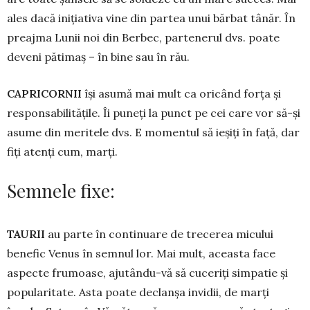
ales dacă inițiativa vine din partea unui bărbat tânăr. În
preajma Lunii noi din Berbec, partenerul dvs. poate
deveni pătimaș – în bine sau în rău.
CAPRICORNII
își asumă mai mult ca oricând forța și
responsabilitățile. Îi puneți la punct pe cei care vor să-și
asume din me­ritele dvs. E momentul să ieșiți în față, dar
fiți atenți cum, marți.
Semnele fixe:
TAURII
au parte în continuare de trecerea micului
benefic Venus în semnul lor. Mai mult, aceasta face
aspecte frumoase, aju­tându-vă să cuceriți simpatie și
popularitate. Asta poate declanșa invidii, de marți