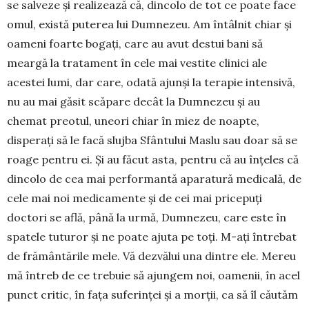
se salveze și realizează că, dincolo de tot ce poate face
omul, există puterea lui Dumnezeu. Am întâlnit chiar și
oameni foarte bogați, care au avut destui bani să
meargă la tratament în cele mai vestite clinici ale
acestei lumi, dar care, odată ajunși la terapie intensivă,
nu au mai găsit scăpare decât la Dumnezeu și au
chemat preotul, uneori chiar în miez de noapte,
disperați să le facă slujba Sfântului Maslu sau doar să se
roage pentru ei. Și au făcut asta, pentru că au înțeles că
dincolo de cea mai performantă aparatură medicală, de
cele mai noi medicamente și de cei mai pricepuți
doctori se află, până la urmă, Dumnezeu, care este în
spatele tuturor și ne poate ajuta pe toți. M-ați întrebat
de frământările mele. Vă dezvălui una dintre ele. Mereu
mă întreb de ce trebuie să ajungem noi, oamenii, în acel
punct critic, în fața suferinței și a morții, ca să îl căutăm