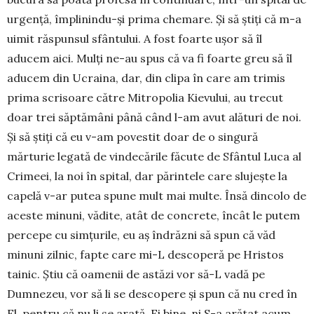
urgență, împlinindu-și prima chemare. Și să știți că m-a
uimit răspunsul sfântului. A fost foarte ușor să îl
aducem aici. Mulți ne-au spus că va fi foarte greu să îl
aducem din Ucraina, dar, din clipa în care am trimis
prima scrisoare către Mitropolia Kievului, au trecut
doar trei săptămâni până când l-am avut alături de noi.
Și să știți că eu v-am povestit doar de o singură
mărturie legată de vindecările făcute de Sfântul Luca al
Crimeei, la noi în spital, dar părintele care slujește la
capelă v-ar putea spune mult mai multe. Însă dincolo de
aceste minuni, vădite, atât de concrete, încât le putem
percepe cu simțurile, eu aș îndrăzni să spun că văd
minuni zilnic, fapte care mi-L descoperă pe Hristos
tainic. Știu că oamenii de astăzi vor să-L vadă pe
Dumnezeu, vor să li se descopere și spun că nu cred în
El, pentru că nu li se arată. Ei bine, ni S-a arătat acum