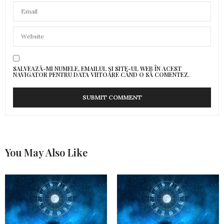
SALVEAZĂ-MI NUMELE, EMAILUL ȘI SITE-UL WEB ÎN ACEST
NAVIGATOR PENTRU DATA VIITOARE CÂND O SĂ COMENTEZ.
You May Also Like