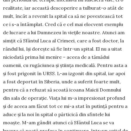
realitate, iar această descoperire a tulburat-o atât de
mult, încât a revenit la spital ca să ne povestească tot
ce i s-a întâmplat. Cred că e cel mai elocvent exemplu
de lucrare a lui Dumnezeu în viețile noastre. Atunci am
simțit că Sfântul Luca al Crimeei, care a fost doctor, la
rândul lui, își dorește să fie într-un spital. El nu a uitat
niciodată prima lui menire – aceea de a tămădui
oamenii, cu rugăciunea și știința medicală. Pentru asta a
și fost prigonit în URSS. L-au izgonit din spital, iar apoi
a fost deportat în Siberia, unde a suferit foarte mult,
pentru că a refuzat să scoată icoana Maicii Domnului
din sala de operație. Viața lui m-a impresionat profund
și de aceea am făcut tot ce mi-a stat în putință pentru a
aduce și la noi în spital o părticică din sfintele lui
moaște. M-am gândit atunci că Sfântul Luca se va
bucura să poată profesa în continuare, într-un spital de