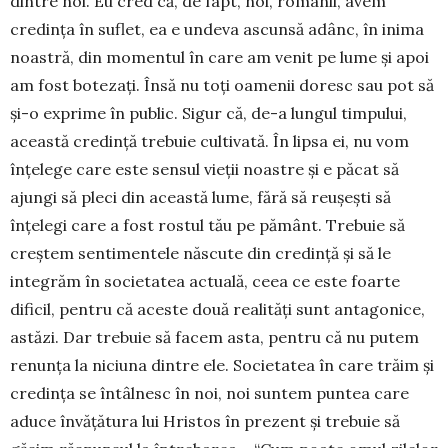
dintre noi. Eu cred că, de fapt, noi, românii, avem
credința în suflet, ea e undeva ascunsă adânc, în inima
noastră, din momentul în care am venit pe lume și apoi
am fost botezați. Însă nu toți oamenii doresc sau pot să
și-o exprime în public. Sigur că, de-a lungul timpului,
această credință trebuie cultivată. În lipsa ei, nu vom
înțelege care este sensul vieții noastre și e păcat să
ajungi să pleci din această lume, fără să reușești să
înțelegi care a fost rostul tău pe pământ. Trebuie să
creștem sentimentele născute din credință și să le
integrăm în societatea actuală, ceea ce este foarte
dificil, pentru că aceste două realități sunt antagonice,
astăzi. Dar trebuie să facem asta, pentru că nu putem
renunța la niciuna dintre ele. Societatea în care trăim și
credința se întâlnesc în noi, noi suntem puntea care
aduce învățătura lui Hristos în prezent și trebuie să