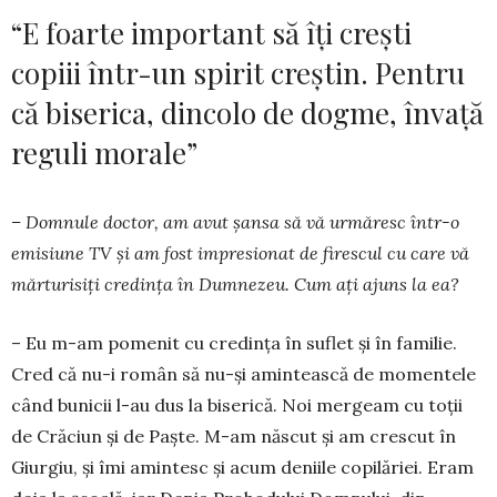
“E foarte important să îți crești
copiii într-un spirit creștin. Pentru
că biserica, dincolo de dogme, învață
reguli morale”
– Domnule doctor, am avut șansa să vă urmăresc într-o
emisiune TV și am fost impresionat de firescul cu care vă
mărturisiți credința în Dumnezeu. Cum ați ajuns la ea?
– Eu m-am pomenit cu credința în suflet și în familie.
Cred că nu-i român să nu-și amintească de momentele
când bunicii l-au dus la biserică. Noi mergeam cu toții
de Crăciun și de Paște. M-am născut și am crescut în
Giurgiu, și îmi amintesc și acum deniile copilăriei. Eram