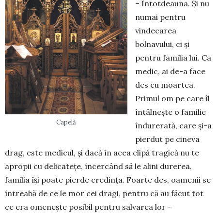
– Întotdeauna. Și nu
numai pentru
vindecarea
bolnavului, ci și
pentru familia lui. Ca
medic, ai de-a face
des cu moartea.
Primul om pe care îl
întâlnește o familie
Capelă
îndurerată, care și-a
pierdut pe cineva
drag, este medicul, și dacă în acea clipă tragică nu te
apropii cu delicatețe, încercând să le alini durerea,
familia își poate pierde credința. Foarte des, oamenii se
întreabă de ce le mor cei dragi, pentru că au făcut tot
ce era omenește posibil pentru salvarea lor –