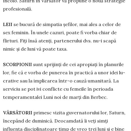
încolo. Saturn în Vărsător vă propune o nouă strategie
profesională.
LEII
se bucură de simpatia șefilor, mai ales a celor de
sex feminin. În unele cazuri, poate fi vorba chiar de
flirturi. Fiți însă atenți, partenerului dvs. nu-i scapă
nimic și de luni vă poate taxa.
SCORPIONII
sunt sprijinți de cei apropiați în planurile
lor, fie că e vorba de punerea în practică a unor idei lu­
cra­tive sau la implicarea într-o cauză umanitară. La
serviciu se pot ivi conflicte cu femeile în perioada
temperamentalei Luni noi de marți din Berbec.
VĂRSĂTORII
primesc vizita guver­na­torului lor, Saturn,
începând de du­mi­nică. Deocamdată îi veți simți
influența dis­ciplinatoare timp de vreo trei luni și e bine