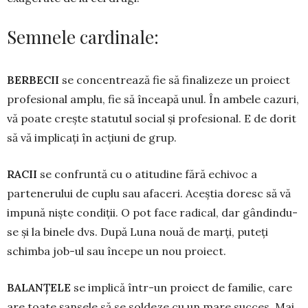
Semnele cardinale:
BERBECII
se concentrează fie să fina­lizeze un proiect
profesional amplu, fie să înceapă unul. În ambele cazuri,
vă poate crește statutul social și profesional. E de dorit
să vă implicați în acțiuni de grup.
RACII
se confruntă cu o atitudine fără echi­voc a
partenerului de cuplu sau afa­ceri. Aceștia doresc să vă
impună niște condiții. O pot face radical, dar gândin­du-
se și la binele dvs. După Luna nouă de marți, puteți
schimba job-ul sau începe un nou proiect.
BALANȚELE
se implică într-un proiect de familie, care
are toate șansele să se soldeze cu un mare succes. Mai