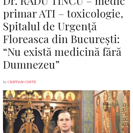
Dr. RADU TINCU – medic
primar ATI – toxicologie,
Spitalul de Urgență
Floreasca din București:
“Nu există medicină fără
Dumnezeu”
by
CRISTIAN CURTE