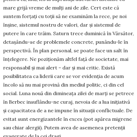
mare grijă vreme de mulți ani de zile. Cert este că
suntem forțați cu toții să ne examinăm la rece, pe noi
înșine, sistemul nostru de valori, dar și sistemul de
putere în care trăim. Saturn trece du­mi­nică în Vărsător,
detașându-se de problemele con­crete, punându-le în
perspectivă. În plan per­sonal, se poate face un salt în
înțelegere. Ne po­zi­ționăm altfel față de societate, mai
responsabil și mai alert – dar și mai critic. Există
posibilitatea ca liderii care se vor evidenția de acum
încolo să nu mai provină din mediul politic, ci din cel
social. Luna nouă din dimineața zilei de marți se petrece
în Berbec insuflându-ne curaj, nevoia de a lua ini­țiativă
și capacitatea de a ne impune în situații conflictuale. De
evitat sunt ener­gi­zantele în exces (pot apărea migrene
sau chiar alergii). Putem avea de ase­me­nea pretenții
exagerate de la cei dragi.