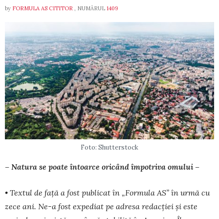
by
FORMULA AS CITITOR
, NUMĂRUL
1409
Foto: Shutterstock
– Natura se poate întoarce oricând împotriva omului –
• Textul de față a fost publicat în „Formula AS” în urmă cu
zece ani. Ne-a fost expediat pe adresa redacției și este