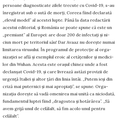
persoane diagnosticate zilele trecute cu Covid-19, s-au
înregistrat sub o sută de morți, Coreea fiind declarată
„ele­­vul mo­del” al acestei lupte. Până la data redactării
acestui edi­to­rial, și România se poate spu­ne că este un
„pre­­miant” al Europei: are doar 200 de in­fec­tați și ni­
ciun mort pe teritoriul său! Dar Avaaz nu do­rește nu­mai
limi­tarea virusului. În programul de protecție al or­ga­
nizației se află și exemplul eroic al cetățenilor și me­di­ci­
lor din Wuhan. Acesta este orașul chinez unde a fost
de­clanșat Covid-19, și care livrează astăzi provizii de
ur­gen­ță Italiei și altor țări din linia întâi. „Putem ieși din
cri­ză mai puternici și mai apropiați”, se spune. Orga­
nizația dorește să vadă omenirea mai unită ca niciodată,
fun­da­mentul luptei fiind „dragostea și ho­tărârea”. „Să
avem grijă unul de celălalt, să fim acolo unul pentru
celălalt”.