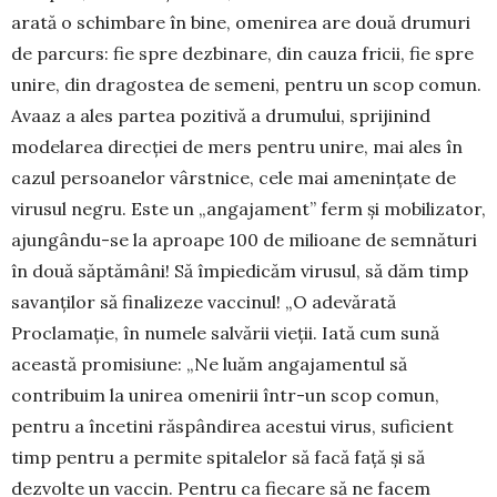
arată o schim­bare în bi­ne, omenirea are două dru­muri
de parcurs: fie spre dezbinare, din cauza fricii, fie spre
unire, din dra­gostea de semeni, pentru un scop co­mun.
Avaaz a ales partea po­zitivă a drumului, sprijinind
modelarea di­rec­ției de mers pentru unire, mai ales în
cazul persoa­nelor vârst­nice, cele mai amenințate de
virusul negru. Este un „an­gajament” ferm și mobilizator,
ajun­gân­du-se la aproa­pe 100 de milioane de semnături
în două săptă­mâni! Să împiedicăm virusul, să dăm timp
sa­vanți­lor să fi­nali­ze­ze vaccinul! „O adevărată
Proclamație, în nu­mele sal­vării vieții. Iată cum sună
această promi­siune: „Ne luăm angajamentul să
contribuim la unirea ome­nirii într-un scop comun,
pentru a încetini răspân­di­rea acestui virus, suficient
timp pentru a permite spita­lelor să facă față și să
dezvolte un vaccin. Pentru ca fie­care să ne fa­cem