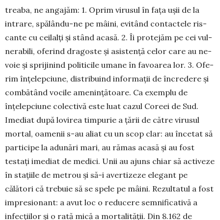
treaba, ne angajăm: 1. Oprim virusul în fața ușii de la
intrare, spălându-ne pe mâini, evitând contactele ris­
cante cu ceilalți și stând acasă. 2. Îi prote­jăm pe cei vul­
ne­rabili, oferind dragoste și asistență celor care au ne­
voie și spri­jinind politicile umane în fa­voa­rea lor. 3. Ofe­
rim înțelep­ciune, distribuind infor­mații de încredere și
combătând vocile amenințătoare. Ca exem­plu de
înțelep­ciune colec­tivă este luat cazul Coreei de Sud.
Imediat după lovirea timpurie a țării de către virusul
mortal, oa­me­nii s-au aliat cu un scop clar: au încetat să
participe la adunări mari, au rămas acasă și au fost
testați imediat de medici. Unii au ajuns chiar să activeze
în sta­țiile de me­trou și să-i aver­tizeze elegant pe
călători că tre­buie să se spele pe mâini. Rezultatul a fost
impre­sionant: a avut loc o reducere sem­ni­ficativă a
infecțiilor și o rată mică a mor­talității. Din 8.162 de