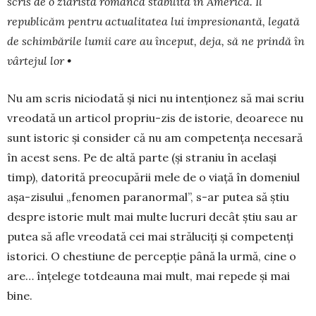
scris de o ziaristă româncă stabilită în America. Îl
republicăm pentru actualitatea lui impresionantă, legată
de schimbările lumii care au început, deja, să ne prindă în
vârtejul lor •
Nu am scris niciodată şi nici nu inten­ţionez să mai scriu
vreodată un articol propriu-zis de istorie, deoarece nu
sunt istoric şi consider că nu am com­petenţa ne­ce­sară
în acest sens. Pe de altă par­te (şi straniu în acelaşi
timp), datorită preocu­pă­rii mele de o viaţă în do­meniul
aşa-zisului „fenomen para­normal”, s-ar pu­tea să ştiu
despre istorie mult mai multe lucruri decât ştiu sau ar
putea să afle vreodată cei mai străluciţi şi com­pe­tenţi
istorici. O chestiune de per­cepţie până la urmă, cine o
are… înţelege tot­dea­una mai mult, mai repede şi mai
bine.