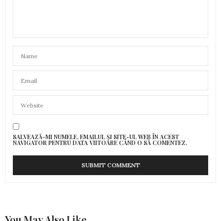
SALVEAZĂ-MI NUMELE, EMAILUL ȘI SITE-UL WEB ÎN ACEST
NAVIGATOR PENTRU DATA VIITOARE CÂND O SĂ COMENTEZ.
You May Also Like