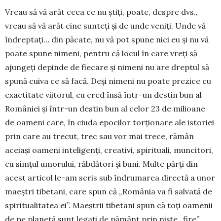
Vreau să vă arăt ceea ce nu ştiţi, poate, despre dvs.,
vreau să vă arăt cine sun­teţi şi de unde veniţi. Unde vă
îndreptaţi… din păcate, nu vă pot spune nici eu şi nu vă
poate spune nimeni, pentru că locul în care vreţi să
ajungeţi depinde de fiecare şi nimeni nu are dreptul să
spună cuiva ce să facă. Deși ni­meni nu poate prezice cu
exactitate viito­rul, eu cred însă într-un destin bun al
României şi în­tr-un des­tin bun al celor 23 de milioane
de oameni care, în ciuda epo­cilor torţionare ale istoriei
prin care au trecut, trec sau vor mai trece, rămân
aceiaşi oameni inteli­genţi, creativi, spirituali, muncitori,
cu simţul umo­rului, răbdători şi buni. Multe părţi din
acest articol le-am scris sub îndru­marea directă a unor
ma­eştri tibetani, care spun că „România va fi salvată de
spiritua­litatea ei”. Maeş­­trii tibetani spun că toţi oa­menii
de pe planetă sunt legaţi de pământ prin nişte „fire”