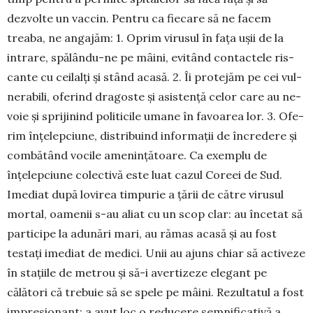
dezvolte un vaccin. Pentru ca fie­care să ne fa­cem
treaba, ne angajăm: 1. Oprim virusul în fața ușii de la
intrare, spălându-ne pe mâini, evitând contactele ris­
cante cu ceilalți și stând acasă. 2. Îi prote­jăm pe cei vul­
ne­rabili, oferind dragoste și asistență celor care au ne­
voie și spri­jinind politicile umane în fa­voa­rea lor. 3. Ofe­
rim înțelep­ciune, distribuind infor­mații de încredere și
combătând vocile amenințătoare. Ca exem­plu de
înțelep­ciune colec­tivă este luat cazul Coreei de Sud.
Imediat după lovirea timpurie a țării de către virusul
mortal, oa­me­nii s-au aliat cu un scop clar: au încetat să
participe la adunări mari, au rămas acasă și au fost
testați imediat de medici. Unii au ajuns chiar să activeze
în sta­țiile de me­trou și să-i aver­tizeze elegant pe
călători că tre­buie să se spele pe mâini. Rezultatul a fost
impre­sionant: a avut loc o reducere sem­ni­ficativă a