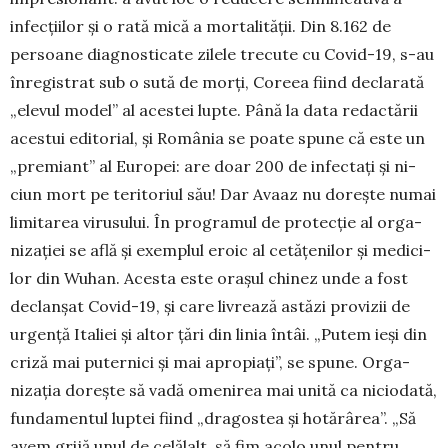
infecțiilor și o rată mică a mor­talității. Din 8.162 de
persoane diagnosticate zilele trecute cu Covid-19, s-au
înregistrat sub o sută de morți, Coreea fiind declarată
„ele­­vul mo­del” al acestei lupte. Până la data redactării
acestui edi­to­rial, și România se poate spu­ne că este un
„pre­­miant” al Europei: are doar 200 de in­fec­tați și ni­
ciun mort pe teritoriul său! Dar Avaaz nu do­rește nu­mai
limi­tarea virusului. În programul de protecție al or­ga­
nizației se află și exemplul eroic al cetățenilor și me­di­ci­
lor din Wuhan. Acesta este orașul chinez unde a fost
de­clanșat Covid-19, și care livrează astăzi provizii de
ur­gen­ță Italiei și altor țări din linia întâi. „Putem ieși din
cri­ză mai puternici și mai apropiați”, se spune. Orga­
nizația dorește să vadă omenirea mai unită ca niciodată,
fun­da­mentul luptei fiind „dragostea și ho­tărârea”. „Să
avem grijă unul de celălalt, să fim acolo unul pentru