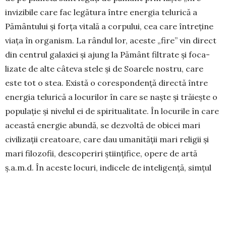
invizibile care fac legătura între energia telu­rică a
Pământului şi forţa vitală a corpului, cea care între­ţine
viaţa în orga­nism. La rândul lor, aceste „fire” vin direct
din centrul galaxiei şi ajung la Pământ filtrate şi fo­ca­
lizate de alte câteva stele şi de Soarele nostru, care
este tot o stea. Există o co­res­pondenţă directă între
energia telurică a locurilor în care se naşte şi trăieşte o
populaţie şi nivelul ei de spiri­tualitate. În locurile în care
această energie abundă, se dezvoltă de obi­cei mari
civilizaţii cre­atoare, care dau umanităţii mari religii şi
mari filo­zo­fii, desco­periri ştiinţifice, opere de artă
ş.a.m.d. În aceste locuri, indicele de inteligenţă, simţul
artistic şi fe­nomenul ESP (clar­viziune, clar-audienţă,
telepatie, telekinezie, puterea de a vindeca bolile prin
biocu­renţi etc.) sunt de obicei ridicate. Maeştrii tibetani
spun că pământul României abun­dă în astfel de energie,