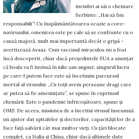
membri ai săi o chemare
fierbinte: „Hai să fim
respon­sabili”! Cu înspăimântătoarea ocazie a coro­
navirusului, ome­ni­rea este pe cale să se con­frunte cu o
cauză ma­joră, mult mai importantă decât o gripă –
avertizează Avaaz. Cum vacci­nul miraculos nu a fost
încă descoperit, chiar dacă preșe­dintele SUA a anunțat
că boala va fi învinsă în iulie sau august, singurul lucru
pe care-l putem face este să încetinim parcursul
mortal al viru­sului. „Cu toții avem persoane dragi care
ar putea să fie amenințate”, se spu­ne în cuprinsul
chemării. Este o pan­­demie înfricoșătoare, spune și
OMS. De aceea, mi­siu­nea de a încetini virusul în­seamnă
un ajutor dat spi­talelor și doctorilor, capacității lor de a
face față salvării cât mai multor vieți. Cu țări blo­cate
complet, ca Italia și China, chiar dacă ultimele date