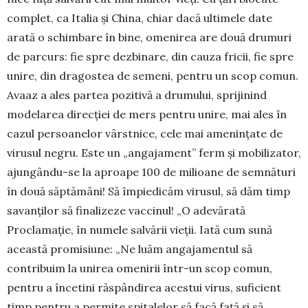
complet, ca Italia și China, chiar dacă ultimele date
arată o schim­bare în bi­ne, omenirea are două dru­muri
de parcurs: fie spre dezbinare, din cauza fricii, fie spre
unire, din dra­gostea de semeni, pentru un scop co­mun.
Avaaz a ales partea po­zitivă a drumului, sprijinind
modelarea di­rec­ției de mers pentru unire, mai ales în
cazul persoa­nelor vârst­nice, cele mai amenințate de
virusul negru. Este un „an­gajament” ferm și mobilizator,
ajun­gân­du-se la aproa­pe 100 de milioane de semnături
în două săptă­mâni! Să împiedicăm virusul, să dăm timp
sa­vanți­lor să fi­nali­ze­ze vaccinul! „O adevărată
Proclamație, în nu­mele sal­vării vieții. Iată cum sună
această promi­siune: „Ne luăm angajamentul să
contribuim la unirea ome­nirii într-un scop comun,
pentru a încetini răspân­di­rea acestui virus, suficient
timp pentru a permite spita­lelor să facă față și să