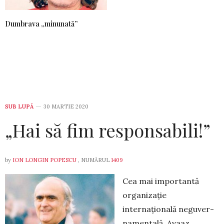
Dumbrava „minunată”
SUB LUPĂ
30 MARTIE 2020
„Hai să fim responsabili!”
by
ION LONGIN POPESCU
, NUMĂRUL
1409
Cea mai importantă
organizație
internațională negu­ver­
namentală, Avaaz,