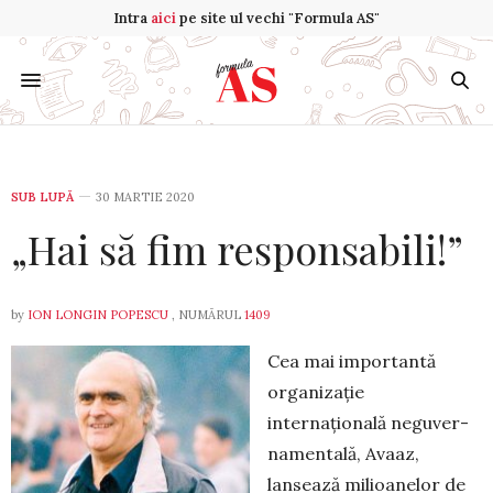
Intra
aici
pe site ul vechi "Formula AS"
SUB LUPĂ
30 MARTIE 2020
„Hai să fim responsabili!”
by
ION LONGIN POPESCU
, NUMĂRUL
1409
Cea mai importantă
organizație
internațională negu­ver­
namentală, Avaaz,
lansează milioanelor de