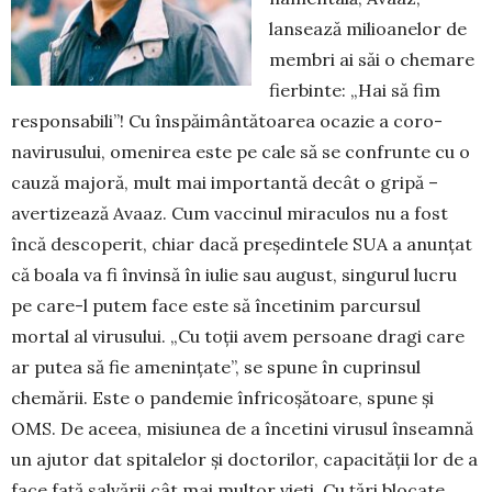
lansează milioanelor de
membri ai săi o chemare
fierbinte: „Hai să fim
respon­sabili”! Cu înspăimântătoarea ocazie a coro­
navirusului, ome­ni­rea este pe cale să se con­frunte cu o
cauză ma­joră, mult mai importantă decât o gripă –
avertizează Avaaz. Cum vacci­nul miraculos nu a fost
încă descoperit, chiar dacă preșe­dintele SUA a anunțat
că boala va fi învinsă în iulie sau august, singurul lucru
pe care-l putem face este să încetinim parcursul
mortal al viru­sului. „Cu toții avem persoane dragi care
ar putea să fie amenințate”, se spu­ne în cuprinsul
chemării. Este o pan­­demie înfricoșătoare, spune și
OMS. De aceea, mi­siu­nea de a încetini virusul în­seamnă
un ajutor dat spi­talelor și doctorilor, capacității lor de a
face față salvării cât mai multor vieți. Cu țări blo­cate